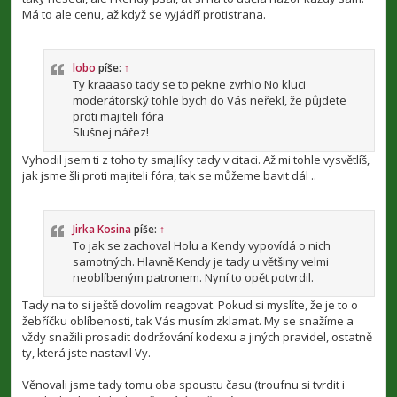
Má to ale cenu, až když se vyjádří protistrana.
lobo
píše:
↑
Ty kraaaso tady se to pekne zvrhlo No kluci
moderátorský tohle bych do Vás neřekl, že půjdete
proti majiteli fóra
Slušnej nářez!
Vyhodil jsem ti z toho ty smajlíky tady v citaci. Až mi tohle vysvětlíš,
jak jsme šli proti majiteli fóra, tak se můžeme bavit dál ..
Jirka Kosina
píše:
↑
To jak se zachoval Holu a Kendy vypovídá o nich
samotných. Hlavně Kendy je tady u většiny velmi
neoblíbeným patronem. Nyní to opět potvrdil.
Tady na to si ještě dovolím reagovat. Pokud si myslíte, že je to o
žebříčku oblíbenosti, tak Vás musím zklamat. My se snažíme a
vždy snažili prosadit dodržování kodexu a jiných pravidel, ostatně
ty, která jste nastavil Vy.
Věnovali jsme tady tomu oba spoustu času (troufnu si tvrdit i