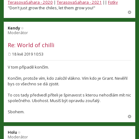
TerasovaSahara - 2020
|
TerasovaSahara - 2021
||
Fotky
"Don't just grow the chiles, let them grow you!"
Kendy
Moderátor
Re: World of chilli
18 kvě 2019 10:53
P
ř
í
V tom případě končím.
s
p
Končím, protože vím, kdo založil vlákno. Vím kdo je Grant. Nevěřil
ě
v
bys co všechno se dá zjistit.
e
k
To cos tady předvedl příteli je špinavost s kterou nehodlám mít nic
společného. Ubohost. Musíš být opravdu zoufalý.
Sbohem.
Holu
Moderátor