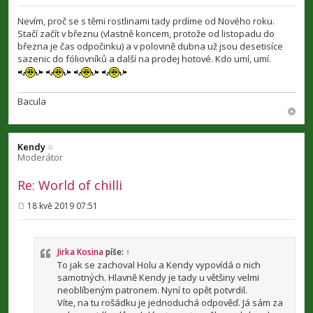
ř
í
Nevím, proč se s těmi rostlinami tady prdíme od Nového roku.
s
Stačí začít v březnu (vlastně koncem, protože od listopadu do
p
března je čas odpočinku) a v polovině dubna už jsou desetisíce
ě
v
sazenic do fóliovníků a další na prodej hotové. Kdo umí, umí.
e
k
Bacula
Kendy
Moderátor
Re: World of chilli
18 kvě 2019 07:51
P
ř
í
s
p
Jirka Kosina
píše:
↑
ě
To jak se zachoval Holu a Kendy vypovídá o nich
v
samotných. Hlavně Kendy je tady u většiny velmi
e
neoblíbeným patronem. Nyní to opět potvrdil.
k
Víte, na tu rošádku je jednoduchá odpověď. Já sám za