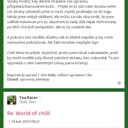
stovky hodin), kdy denně strávíme čas úpravou
příspěvků/banováním botů ... Přijde mi to vůči nám docela nefér
(ze strany uživatelů jsme si na to zvykli); podívejte se do logu.
Nikdy jsme nebyli oblíbení, ale můžu za nás oba tvrdit, že jsme
udělali maximum pro to, abychom to tady dali nějak dohromady
po těch různých peripetiích, ale to Vy ostatně víte.
A pokud v nás necítíte důvěru, tak to klidně napište a my v tom
nemusíme pokračovat. Ale fakt mi tohle nepřijde fajn.
Celé téma mi přijde zbytečné, proto jsem tázal zakladatele, jestli
by mohl osvětlit svůj důvod založení tématu, bez odpovědi. To jen
vypovídá o něm samotným (slovy pana Kosiny)
Naposledy upravil 1 dne
Holu
; celkem upraveno 18x.
Důvod:
opraveny překlepy
Tea Racer
Stálý člen
Re: World of chilli
18 kvě 2019 09:21
P