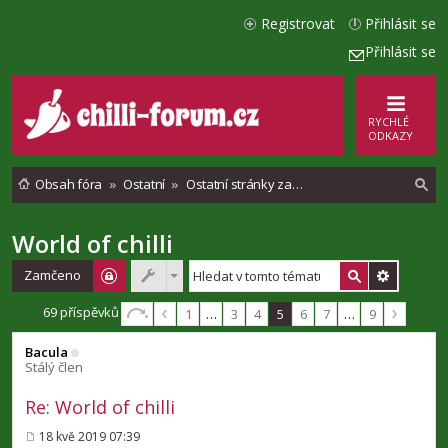
Registrovat
Přihlásit se
Přihlásit se
RYCHLÉ
ODKAZY
Obsah fóra
Ostatní
Ostatní stránky zaměřené na chilli papričky
World of chilli
l
e
Zamčeno
d
69 příspěvků
1
…
3
4
5
6
7
…
9
a
Bacula
t
Stálý člen
Re: World of chilli
18 kvě 2019 07:39
P