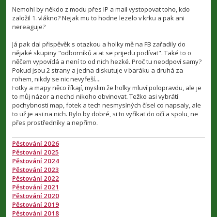
ř
í
Nemohl by někdo z modu přes IP a mail vystopovat toho, kdo
s
založil 1. vlákno? Nejak mu to hodne lezelo v krku a pak ani
p
nereaguje?
ě
v
e
Já pak dal přispěvěk s otazkou a holky mě na FB zařadily do
k
nějaké skupiny "odborníků a at se prijedu podívat". Také to o
něčem vypovídá a není to od nich hezké. Proč tu neodpoví samy?
Pokud jsou 2 strany a jedna diskutuje v baráku a druhá za
rohem, nikdy se nic nevyřeší....
Fotky a mapy něco říkají, myslim že holky mluví polopravdu, ale je
to můj názor a nechci nikoho obvinovat. Težko asi vybrátí
pochybnosti map, fotek a tech nesmyslných čísel co napsaly, ale
to už je asi na nich. Bylo by dobré, si to vyříkat do očí a spolu, ne
přes prostředníky a nepřímo.
Pěstování 2026
Pěstování 2025
Pěstování 2024
Pěstování 2023
Pěstování 2022
Pěstování 2021
Pěstování 2020
Pěstování 2019
Pěstování 2018