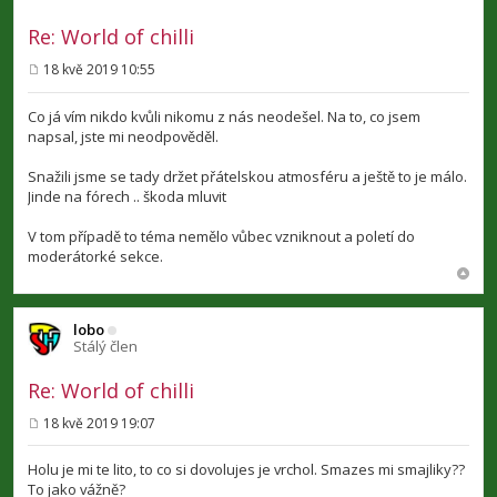
Re: World of chilli
18 kvě 2019 10:55
P
ř
í
Co já vím nikdo kvůli nikomu z nás neodešel. Na to, co jsem
s
napsal, jste mi neodpověděl.
p
ě
v
Snažili jsme se tady držet přátelskou atmosféru a ještě to je málo.
e
Jinde na fórech .. škoda mluvit
k
V tom případě to téma nemělo vůbec vzniknout a poletí do
moderátorké sekce.
lobo
Stálý člen
Re: World of chilli
18 kvě 2019 19:07
P
ř
í
Holu je mi te lito, to co si dovolujes je vrchol. Smazes mi smajliky??
s
To jako vážně?