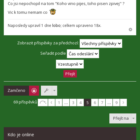
p
Co jsi nepochopil na tom "Koho vino pijes, toho pisen zpivej" ?
ě
v
Vic k tomu nemam co
e
k
Naposledy upravil 1 dne
lobo
; celkem upraveno 18x.
Zobrazit příspěvky za předchozí:
Seřadit podle
Zamčeno
69 příspěvků
1
…
3
4
5
6
7
…
9
Přejít na
Kdo je online