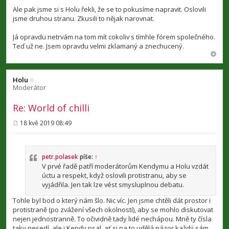
Ale pak jsme si s Holu řekli, že se to pokusíme napravit. Oslovili
jsme druhou stranu. Zkusili to nějak narovnat.
Já opravdu netrvám na tom mít cokoliv s tímhle fórem společného.
Teď už ne. Jsem opravdu velmi zklamaný a znechucený.
Holu
Moderátor
Re: World of chilli
18 kvě 2019 08:49
P
ř
í
s
p
petr.polasek
píše:
↑
ě
V prvé řadě patří moderátorům Kendymu a Holu vzdát
v
úctu a respekt, když oslovili protistranu, aby se
e
vyjádřila. Jen tak lze vést smysluplnou debatu.
k
Tohle byl bod o který nám šlo. Nic víc. Jen jsme chtěli dát prostor i
protistraně (po zvážení všech okolností), aby se mohlo diskutovat
nejen jednostranně. To očividně tady lidé nechápou. Mně ty čísla
taky nesedí, ale i Kendy psal, ať si na to udělá názor každý sám.