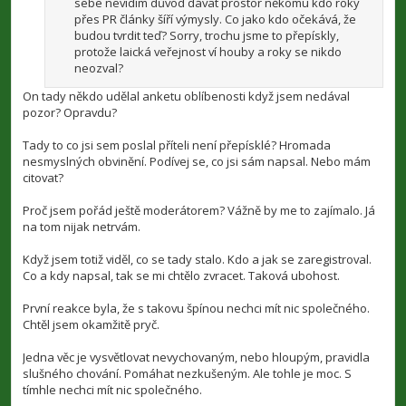
sebe nevidím důvod dávat prostor někomu kdo roky
přes PR články šíří výmysly. Co jako kdo očekává, že
budou tvrdit teď? Sorry, trochu jsme to přepískly,
protože laická veřejnost ví houby a roky se nikdo
neozval?
On tady někdo udělal anketu oblíbenosti když jsem nedával
pozor? Opravdu?
Tady to co jsi sem poslal příteli není přepísklé? Hromada
nesmyslných obvinění. Podívej se, co jsi sám napsal. Nebo mám
citovat?
Proč jsem pořád ještě moderátorem? Vážně by me to zajímalo. Já
na tom nijak netrvám.
Když jsem totiž viděl, co se tady stalo. Kdo a jak se zaregistroval.
Co a kdy napsal, tak se mi chtělo zvracet. Taková ubohost.
První reakce byla, že s takovu špínou nechci mít nic společného.
Chtěl jsem okamžitě pryč.
Jedna věc je vysvětlovat nevychovaným, nebo hloupým, pravidla
slušného chování. Pomáhat nezkušeným. Ale tohle je moc. S
tímhle nechci mít nic společného.