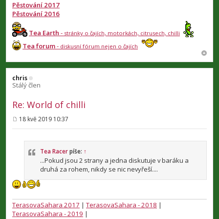
Pěstování 2017
Pěstování 2016
Tea Earth
-
stránky o čajích, motorkách, citrusech, chilli
Tea forum
-
diskusní fórum nejen o čajích
chris
Stálý člen
Re: World of chilli
18 kvě 2019 10:37
P
ř
í
s
p
Tea Racer
píše:
↑
ě
...Pokud jsou 2 strany a jedna diskutuje v baráku a
v
druhá za rohem, nikdy se nic nevyřeší....
e
k
TerasovaSahara 2017
|
TerasovaSahara - 2018
|
TerasovaSahara - 2019
|