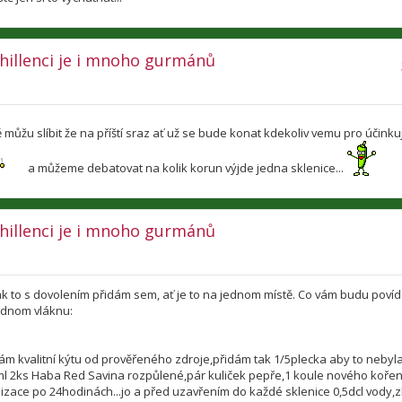
 chillenci je i mnoho gurmánů
můžu slíbit že na příští sraz ať už se bude konat kdekoliv vemu pro účinkují
a můžeme debatovat na kolik korun výjde jedna sklenice...
 chillenci je i mnoho gurmánů
ak to s dovolením přidám sem, ať je to na jednom místě. Co vám budu povíd
jednom vláknu:
rám kvalitní kýtu od prověřeného zdroje,přidám tak 1/5plecka aby to nebyl
ml 2ks Haba Red Savina rozpůlené,pár kuliček pepře,1 koule nového koření
ilizace po 24hodinách...jo a před uzavřením do každé sklenice 0,5dcl vody,z