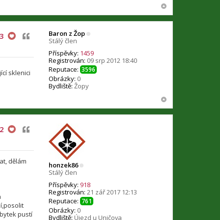
Baron z Žop
Citovat
3
Stálý člen
Příspěvky:
1459
Registrován:
09 srp 2012 18:40
Reputace:
3596
cí sklenici
Obrázky:
0
Bydliště:
Žopy
Citovat
2
at, dělám
honzek86
Stálý člen
Příspěvky:
918
Registrován:
21 zář 2017 12:13
a
Reputace:
761
,posolit
Obrázky:
0
bytek pustí
Bydliště:
Újezd u Uničova