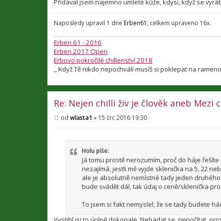
Přidával jsem najemno umleté kůže, kdysi, když se vyráb
Naposledy upravil 1 dne
Erben61
; celkem upraveno 16x.
Erben 61 - 2016
Erben 2017 Open
Erbovo pokročilé chillenství 2018
,, Když Tě nikdo nepochválí musíš si poklepat na rameno
Re: Nejen chilli živ je člověk aneb Mezi
od
wlasta1
»
15 črc 2016 19:30
P
ř
í
s
p
Holu píše:
ě
Já tomu prostě nerozumím, proč do háje řešít
v
nezajímá, jestli mě vyjde sklenička na 5, 22 neb
e
ale je absolutně nemístné tady jeden druhého 
k
bude svádět dál, tak údaj o ceně/sklenička pr
To jsem si fakt nemyslel, že se tady budete h
Vystihl jsi to úplně dokonale. Nehadat se, nepočítat, prost