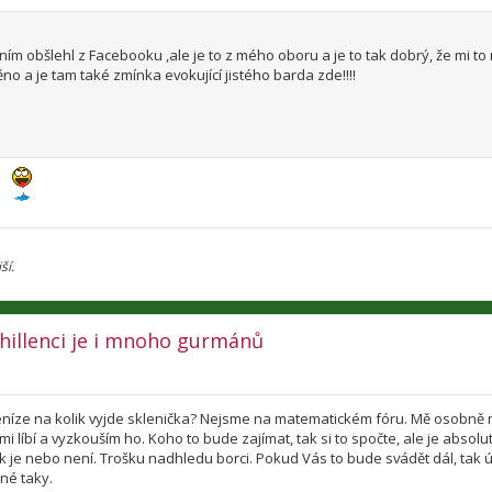
áním obšlehl z Facebooku ,ale je to z mého oboru a je to tak dobrý, že mi to
ěno a je tam také zmínka evokující jistého barda zde!!!!
ší.
 chillenci je i mnoho gurmánů
peníze na kolik vyjde sklenička? Nejsme na matematickém fóru. Mě osobně 
mi líbí a vyzkouším ho. Koho to bude zajímat, tak si to spočte, ale je absolu
 je nebo není. Trošku nadhledu borci. Pokud Vás to bude svádět dál, tak 
né taky.