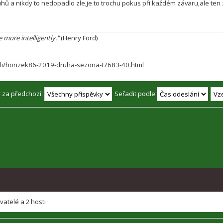
ruhů a nikdy to nedopadlo zle,je to trochu pokus při každém závaru,ale ten 
e more intelligently."
(Henry Ford)
chilli/honzek86-2019-druha-sezona-t7683-40.html
y za předchozí:
Seřadit podle
ivatelé a 2 hosti