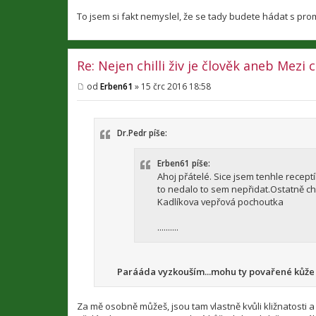
e
k
To jsem si fakt nemyslel, že se tady budete hádat s pro
Re: Nejen chilli živ je člověk aneb Mezi
od
Erben61
»
15 črc 2016 18:58
P
ř
í
s
p
Dr.Pedr píše:
ě
v
e
Erben61 píše:
k
Ahoj přátelé. Sice jsem tenhle receptí
to nedalo to sem nepřidat.Ostatně chil
Kadlíkova vepřová pochoutka
..........
Parááda vyzkouším...mohu ty povařené kůže
Za mě osobně můžeš, jsou tam vlastně kvůli kližnatosti a