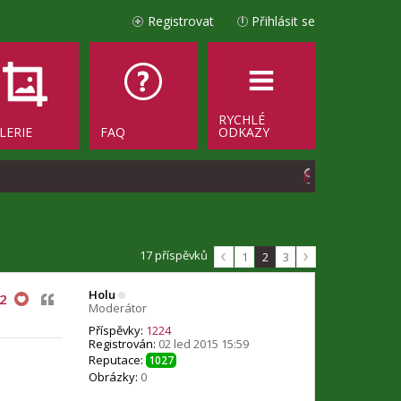
Registrovat
Přihlásit se
RYCHLÉ
LERIE
FAQ
ODKAZY
H
l
e
d
17 příspěvků
1
2
3
a
Holu
Citovat
2
t
Moderátor
Příspěvky:
1224
Registrován:
02 led 2015 15:59
Reputace:
1027
Obrázky:
0