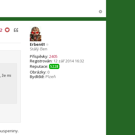
Citovat
2
Erben61
Stálý člen
Příspěvky:
2405
Registrován:
12 zář 2014 16:32
Reputace:
5228
Obrázky:
0
, že mi
Bydliště:
Plzeň
 huspeniny.