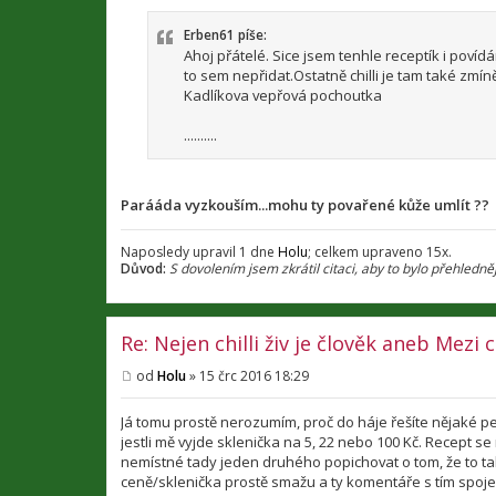
í
s
p
Erben61 píše:
ě
Ahoj přátelé. Sice jsem tenhle receptík i povíd
v
to sem nepřidat.Ostatně chilli je tam také zmín
e
Kadlíkova vepřová pochoutka
k
..........
Parááda vyzkouším...mohu ty povařené kůže umlít ??
Naposledy upravil 1 dne
Holu
; celkem upraveno 15x.
Důvod:
S dovolením jsem zkrátil citaci, aby to bylo přehledněj
Re: Nejen chilli živ je člověk aneb Mezi
od
Holu
»
15 črc 2016 18:29
P
ř
í
Já tomu prostě nerozumím, proč do háje řešíte nějaké 
s
jestli mě vyjde sklenička na 5, 22 nebo 100 Kč. Recept se 
p
nemístné tady jeden druhého popichovat o tom, že to tak
ě
v
ceně/sklenička prostě smažu a ty komentáře s tím spoje