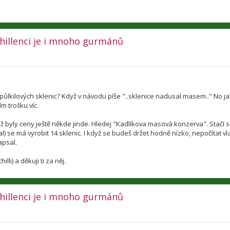
 chillenci je i mnoho gurmánů
6 půlkilových sklenic? Když v návodu píše "..sklenice nadusal masem.." No ja
m trošku víc.
dyž byly ceny ještě někde jinde. Hledej "Kadlíkova masová konzerva". Stačí 
sal) se má vyrobit 14 sklenic. I když se budeš držet hodně nízko, nepočítat vla
apsal.
li) a děkuji ti za něj.
 chillenci je i mnoho gurmánů