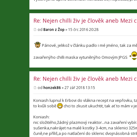
Re: Nejen chilli živ je člověk aneb Mezi
od
Baron z Žop
»
15 črc 2016 20:28
P
ř
í
Pánové, jelikož v článku padlo i mé jméno, tak za mě 
s
p
ě
zavařenýho chilli maska vytuněnýho Omovým JPGS
v
e
k
Re: Nejen chilli živ je člověk aneb Mezi
od
honzek86
»
27 zář 2018 13:15
P
ř
í
Koniash lupnul k Erbovi do vlákna recept na vepřovku, t
s
to kvůli sobě
chci to zkusit ukuchtit, tak ať to mám v 
p
ě
v
Koniash:
e
nic složitého,žádný plazmový reaktor...na zavaření vybí
k
sušenka,nakrájet na malé kostky 3-4cm, na sklenici 325
čuně,ne příliš,a po natlačení do sklenic dvojnásobná str