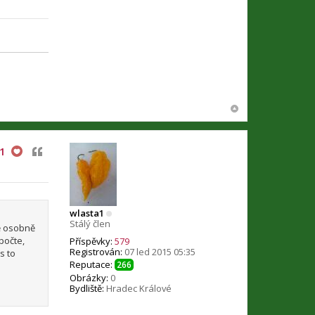
Citovat
1
wlasta1
Stálý člen
ě osobně
počte,
Příspěvky:
579
Registrován:
07 led 2015 05:35
s to
Reputace:
266
Obrázky:
0
Bydliště:
Hradec Králové