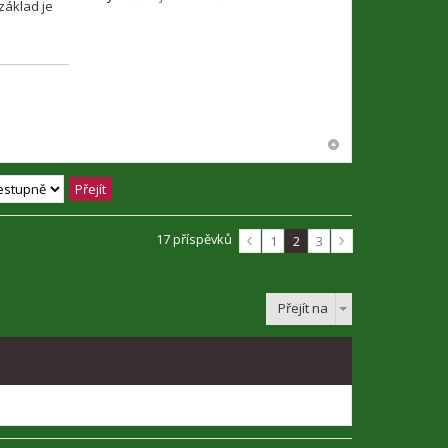
základ je
17 příspěvků
1
2
3
Přejít na