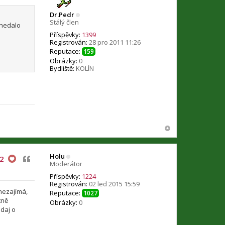
Dr.Pedr
Stálý člen
 nedalo
Příspěvky:
1399
Registrován:
28 pro 2011 11:26
Reputace:
159
Obrázky:
0
Bydliště:
KOLÍN
Holu
Citovat
2
Moderátor
Příspěvky:
1224
Registrován:
02 led 2015 15:59
nezajímá,
Reputace:
1027
tně
Obrázky:
0
údaj o