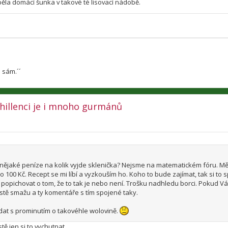
ěla domácí šunka v takové té lisovací nádobě.
 sám.´´
 chillenci je i mnoho gurmánů
e nějaké peníze na kolik vyjde sklenička? Nejsme na matematickém fóru. M
o 100 Kč. Recept se mi líbí a vyzkouším ho. Koho to bude zajímat, tak si to s
popichovat o tom, že to tak je nebo není. Trošku nadhledu borci. Pokud Vá
ostě smažu a ty komentáře s tím spojené taky.
ádat s prominutím o takovéhle wolovině.
ě jen si to vychutnat...