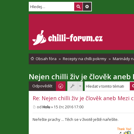
Obsah fóra
Recepty na chilli pokrmy
Marinády n
Nejen chilli živ je člověk ane
Odpovědět
Re: Nejen chilli živ je člověk aneb Mezi
od
Holu
»
15 črc 2016 17:00
P
ř
í
Neřešte prachy ... Těch se v životě ještě nařešíte.
s
p
ě