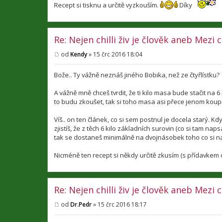
v
Recept si tisknu a určitě vyzkouším.
Díky
e
k
Re: Nejen chilli živ je člověk aneb Mezi
od
Kendy
»
15 črc 2016 18:04
P
ř
í
Bože.. Ty vážně neznáš jiného Bobika, než ze čtyřlístku?
s
p
A vážně mně chceš tvrdit, že ti kilo masa bude stačit na 
ě
v
to budu zkoušet, tak si toho masa asi přece jenom koupí
e
k
Víš.. on ten článek, co si sem postnul je docela starý. K
zjistíš, že z těch 6 kilo základních surovin (co si tam nap
tak se dostaneš minimálně na dvojnásobek toho co si n
Nicméně ten recept si někdy určitě zkusím (s přídavkem chil
Re: Nejen chilli živ je člověk aneb Mezi
od
Dr.Pedr
»
15 črc 2016 18:17
P
ř