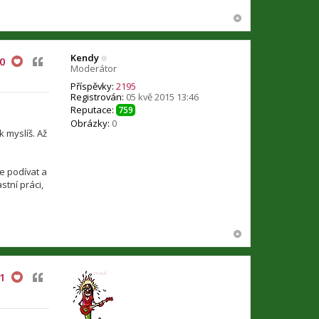
Kendy
Citovat
0
Moderátor
Příspěvky:
2195
Registrován:
05 kvě 2015 13:46
Reputace:
759
Obrázky:
0
k myslíš. Až
se podívat a
stní práci,
Citovat
1