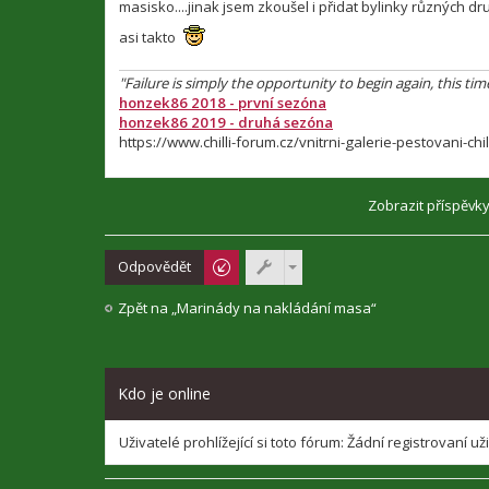
masisko....jinak jsem zkoušel i přidat bylinky různých d
asi takto
"Failure is simply the opportunity to begin again, this tim
honzek86 2018 - první sezóna
honzek86 2019 - druhá sezóna
https://www.chilli-forum.cz/vnitrni-galerie-pestovani-
Zobrazit příspěvk
Odpovědět
Zpět na „Marinády na nakládání masa“
Kdo je online
Uživatelé prohlížející si toto fórum: Žádní registrovaní už