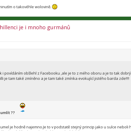
minutím o takovéhle wolovině.
 chillenci je i mnoho gurmánů
k i povídáním obšlehl z Facebooku ,ale je to z mého oboru a je to tak dobrý
li je tam také zmíněno a je tam také zmínka evokující jistého barda zde!!!!
 umlít ??
 umel je hodně najemno.Je to v podstatě stejný princip jako u sulce neboli