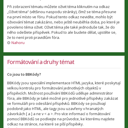
Při zobrazení tématu můžete oživit téma kliknutím na odkaz
„Oživit téma“ (většinou naspodu stránky), čímž se téma přesune
na první místo ve fóru. Pokud tento odkaz nevidíte, mohlo být
oživování témat zakázáno, nebo ještě neuběhla doba, po které je
povoleno téma oživit. Oživit téma jde také jednoduše tak, že do
něho odešlete příspěvek. Pokud to ale budete dělat, ujistěte se,
že to není proti pravidlům fóra.
Nahoru
Formátování a druhy témat
Co jsou to BBKódy?
BBKódy jsou speciální implementace HTML jazyka, které poskytují
velkou kontrolu pro formátování jednotlivých objektů v
příspěvcích. Možnost používání BBKódů uděluje administrátor
fóra, ale BBKódy je také možné pro jednotlivé příspěvky zakázat
ve formuláři pro odesílání příspěvků. BBKódy se používají
podobně jako HTML, ale tagy jsou uzavřeny v hranatých
závorkách [ a ] a ne v < a >. Pro více informací o formátování
pomocí BBKódů se podívejte na průvodce, ke kterému najdete
odkaz na stránce, na které se píší příspěvky.