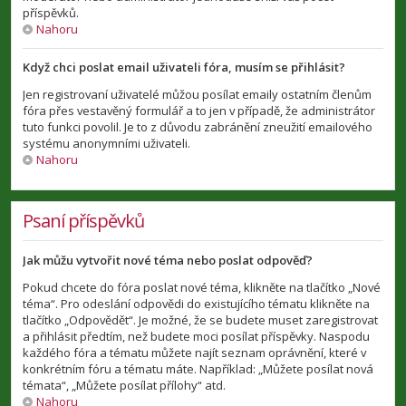
příspěvků.
Nahoru
Když chci poslat email uživateli fóra, musím se přihlásit?
Jen registrovaní uživatelé můžou posílat emaily ostatním členům
fóra přes vestavěný formulář a to jen v případě, že administrátor
tuto funkci povolil. Je to z důvodu zabránění zneužití emailového
systému anonymními uživateli.
Nahoru
Psaní příspěvků
Jak můžu vytvořit nové téma nebo poslat odpověď?
Pokud chcete do fóra poslat nové téma, klikněte na tlačítko „Nové
téma“. Pro odeslání odpovědi do existujícího tématu klikněte na
tlačítko „Odpovědět“. Je možné, že se budete muset zaregistrovat
a přihlásit předtím, než budete moci posílat příspěvky. Naspodu
každého fóra a tématu můžete najít seznam oprávnění, které v
konkrétním fóru a tématu máte. Například: „Můžete posílat nová
témata“, „Můžete posílat přílohy“ atd.
Nahoru