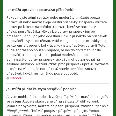
Jak můžu upravit nebo smazat příspěvek?
Pokud nejste administrátor nebo moderátor, můžete pouze
upravovat nebo mazat svoje vlastní příspěvky. Příspěvek můžete
upravit po kliknutí na tlačítko „Upravit“, které se nachází v
příslušném příspěvku. Někdy lze upravit příspěvek jen po
omezenou dobu po jeho odeslání. Pokud již někdo na příspěvek
odpověděl a vy se do tématu vrátíte, najdete pod ním krátký text,
ve kterém je uvedeno kolikrát a kdy jste příspěvek upravili. Toto
bude zobrazeno pouze v případě, že někdo do tématu pošle
odpověď, ale neobjeví se to, pokud moderátor nebo
administrátor upraví příspěvek, ačkoli ti mohou zanechat na
základě vlastního uvážení vzkaz, proč příspěvek upravili. Vezměte
prosím na vědomí, že normální uživatelé nemůžou smazat
příspěvek, když k němu někdo pošle odpověď.
Nahoru
Jak můžu přidat ke svým příspěvků podpis?
Abyste mohli přidat podpis k vašim příspěvkům, musíte ho nejdřív
ve vašem „Uživatelském panelu“ na záložce „Profil“ vytvořit.
Jakmile ho vytvoříte, můžete při psaní příspěvku zatrhnout políčko
Připojit podpis
, čímž váš podpis k příspěvku připojíte. Pomocí
možnosti „Připojit můj podpis ke všem mým příspěvkům“, kterou