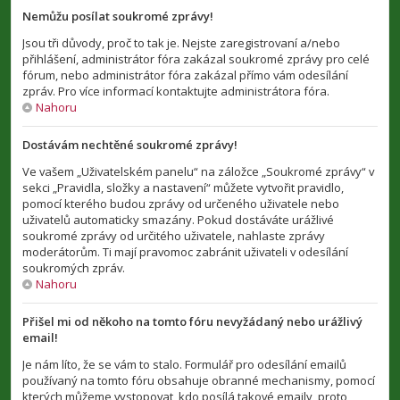
Nemůžu posílat soukromé zprávy!
Jsou tři důvody, proč to tak je. Nejste zaregistrovaní a/nebo
přihlášení, administrátor fóra zakázal soukromé zprávy pro celé
fórum, nebo administrátor fóra zakázal přímo vám odesílání
zpráv. Pro více informací kontaktujte administrátora fóra.
Nahoru
Dostávám nechtěné soukromé zprávy!
Ve vašem „Uživatelském panelu“ na záložce „Soukromé zprávy“ v
sekci „Pravidla, složky a nastavení“ můžete vytvořit pravidlo,
pomocí kterého budou zprávy od určeného uživatele nebo
uživatelů automaticky smazány. Pokud dostáváte urážlivé
soukromé zprávy od určitého uživatele, nahlaste zprávy
moderátorům. Ti mají pravomoc zabránit uživateli v odesílání
soukromých zpráv.
Nahoru
Přišel mi od někoho na tomto fóru nevyžádaný nebo urážlivý
email!
Je nám líto, že se vám to stalo. Formulář pro odesílání emailů
používaný na tomto fóru obsahuje obranné mechanismy, pomocí
kterých můžeme vystopovat, kdo posílá takové emaily, proto