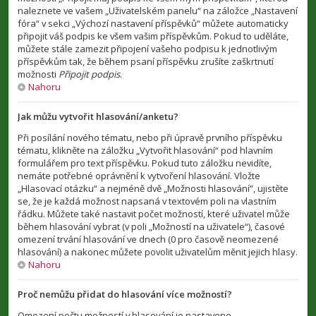
naleznete ve vašem „Uživatelském panelu“ na záložce „Nastavení
fóra“ v sekci „Výchozí nastavení příspěvků“ můžete automaticky
připojit váš podpis ke všem vašim příspěvkům. Pokud to uděláte,
můžete stále zamezit připojení vašeho podpisu k jednotlivým
příspěvkům tak, že během psaní příspěvku zrušíte zaškrtnutí
možnosti
Připojit podpis
.
Nahoru
Jak můžu vytvořit hlasování/anketu?
Při posílání nového tématu, nebo při úpravě prvního příspěvku
tématu, klikněte na záložku „Vytvořit hlasování“ pod hlavním
formulářem pro text příspěvku. Pokud tuto záložku nevidíte,
nemáte potřebné oprávnění k vytvoření hlasování. Vložte
„Hlasovací otázku“ a nejméně dvě „Možnosti hlasování“, ujistěte
se, že je každá možnost napsaná v textovém poli na vlastním
řádku. Můžete také nastavit počet možností, které uživatel může
během hlasování vybrat (v poli „Možností na uživatele“), časové
omezení trvání hlasování ve dnech (0 pro časově neomezené
hlasování) a nakonec můžete povolit uživatelům měnit jejich hlasy.
Nahoru
Proč nemůžu přidat do hlasování více možností?
Omezení počtu možností v hlasování je nastaveno