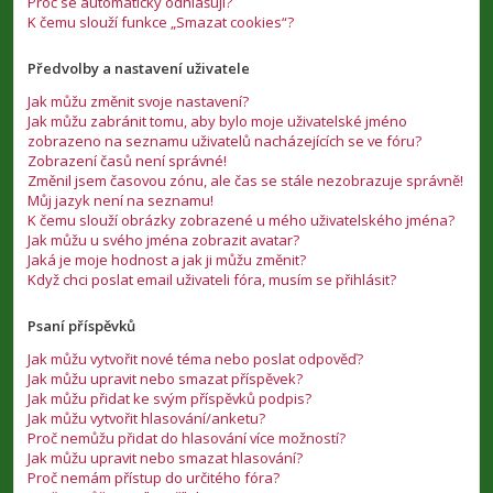
Proč se automaticky odhlašuji?
K čemu slouží funkce „Smazat cookies“?
Předvolby a nastavení uživatele
Jak můžu změnit svoje nastavení?
Jak můžu zabránit tomu, aby bylo moje uživatelské jméno
zobrazeno na seznamu uživatelů nacházejících se ve fóru?
Zobrazení časů není správné!
Změnil jsem časovou zónu, ale čas se stále nezobrazuje správně!
Můj jazyk není na seznamu!
K čemu slouží obrázky zobrazené u mého uživatelského jména?
Jak můžu u svého jména zobrazit avatar?
Jaká je moje hodnost a jak ji můžu změnit?
Když chci poslat email uživateli fóra, musím se přihlásit?
Psaní příspěvků
Jak můžu vytvořit nové téma nebo poslat odpověď?
Jak můžu upravit nebo smazat příspěvek?
Jak můžu přidat ke svým příspěvků podpis?
Jak můžu vytvořit hlasování/anketu?
Proč nemůžu přidat do hlasování více možností?
Jak můžu upravit nebo smazat hlasování?
Proč nemám přístup do určitého fóra?