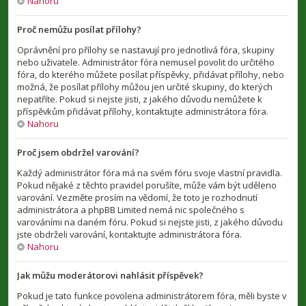
Nahoru
Proč nemůžu posílat přílohy?
Oprávnění pro přílohy se nastavují pro jednotlivá fóra, skupiny
nebo uživatele. Administrátor fóra nemusel povolit do určitého
fóra, do kterého můžete posílat příspěvky, přidávat přílohy, nebo
možná, že posílat přílohy můžou jen určité skupiny, do kterých
nepatříte. Pokud si nejste jisti, z jakého důvodu nemůžete k
příspěvkům přidávat přílohy, kontaktujte administrátora fóra.
Nahoru
Proč jsem obdržel varování?
Každý administrátor fóra má na svém fóru svoje vlastní pravidla.
Pokud nějaké z těchto pravidel porušíte, může vám být uděleno
varování. Vezměte prosím na vědomí, že toto je rozhodnutí
administrátora a phpBB Limited nemá nic společného s
varováními na daném fóru. Pokud si nejste jisti, z jakého důvodu
jste obdrželi varování, kontaktujte administrátora fóra.
Nahoru
Jak můžu moderátorovi nahlásit příspěvek?
Pokud je tato funkce povolena administrátorem fóra, měli byste v