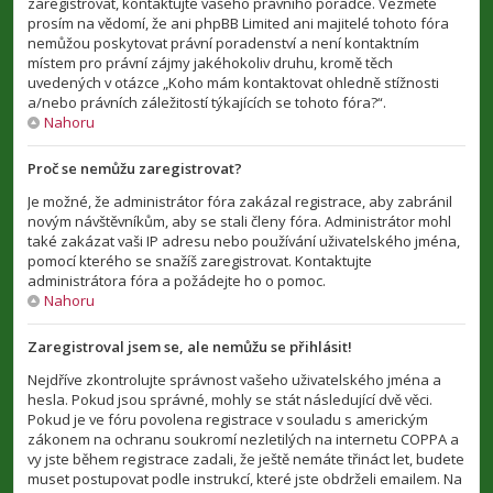
zaregistrovat, kontaktujte vašeho právního poradce. Vezměte
prosím na vědomí, že ani phpBB Limited ani majitelé tohoto fóra
nemůžou poskytovat právní poradenství a není kontaktním
místem pro právní zájmy jakéhokoliv druhu, kromě těch
uvedených v otázce „Koho mám kontaktovat ohledně stížnosti
a/nebo právních záležitostí týkajících se tohoto fóra?“.
Nahoru
Proč se nemůžu zaregistrovat?
Je možné, že administrátor fóra zakázal registrace, aby zabránil
novým návštěvníkům, aby se stali členy fóra. Administrátor mohl
také zakázat vaši IP adresu nebo používání uživatelského jména,
pomocí kterého se snažíš zaregistrovat. Kontaktujte
administrátora fóra a požádejte ho o pomoc.
Nahoru
Zaregistroval jsem se, ale nemůžu se přihlásit!
Nejdříve zkontrolujte správnost vašeho uživatelského jména a
hesla. Pokud jsou správné, mohly se stát následující dvě věci.
Pokud je ve fóru povolena registrace v souladu s americkým
zákonem na ochranu soukromí nezletilých na internetu COPPA a
vy jste během registrace zadali, že ještě nemáte třináct let, budete
muset postupovat podle instrukcí, které jste obdrželi emailem. Na