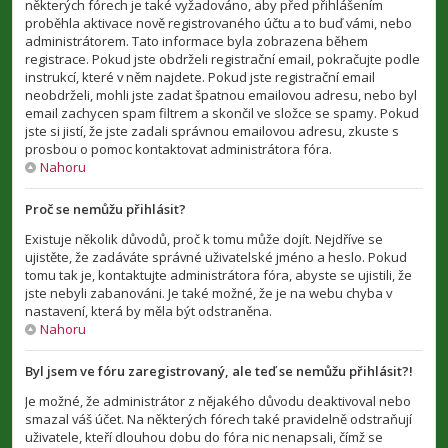
některých fórech je také vyžadováno, aby před přihlášením
proběhla aktivace nově registrovaného účtu a to buď vámi, nebo
administrátorem. Tato informace byla zobrazena během
registrace. Pokud jste obdrželi registrační email, pokračujte podle
instrukcí, které v něm najdete. Pokud jste registrační email
neobdrželi, mohli jste zadat špatnou emailovou adresu, nebo byl
email zachycen spam filtrem a skončil ve složce se spamy. Pokud
jste si jistí, že jste zadali správnou emailovou adresu, zkuste s
prosbou o pomoc kontaktovat administrátora fóra.
Nahoru
Proč se nemůžu přihlásit?
Existuje několik důvodů, proč k tomu může dojít. Nejdříve se
ujistěte, že zadáváte správné uživatelské jméno a heslo. Pokud
tomu tak je, kontaktujte administrátora fóra, abyste se ujistili, že
jste nebyli zabanováni. Je také možné, že je na webu chyba v
nastavení, která by měla být odstraněna.
Nahoru
Byl jsem ve fóru zaregistrovaný, ale teď se nemůžu přihlásit?!
Je možné, že administrátor z nějakého důvodu deaktivoval nebo
smazal váš účet. Na některých fórech také pravidelně odstraňují
uživatele, kteří dlouhou dobu do fóra nic nenapsali, čímž se