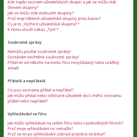
Kde najdu seznam uživatelských skupin a jak se můžu stát
členem skupiny?
Jak se můžu stát vedoucím skupiny?
Proč mají některé uživatelské skupiny jinou barvu?
Co je to „Výchozí uživatelská skupina“?
K čemu slouží odkaz „Tým“?
Soukromé zprávy
Nemůžu posílat soukromé zprávy!
Dostávám nechtěné soukromé zprávy!
Přišel mi od někoho na tomto fóru nevyžádaný nebo urážlivý
email!
Přátelé a nepřátelé
Co jsou seznamy přátel a nepřátel?
Jak můžu přidat nebo odstranit uživatele do/z mého seznamu
přátel nebo nepřátel?
Vyhledávání ve fóru
Jak můžu vyhledávat na celém fóru nebo v jednotlivých fórech?
Proč moje vyhledávání nic nenašlo?
Proč se mi po vyhledávání zobrazí prázdná stránka!?