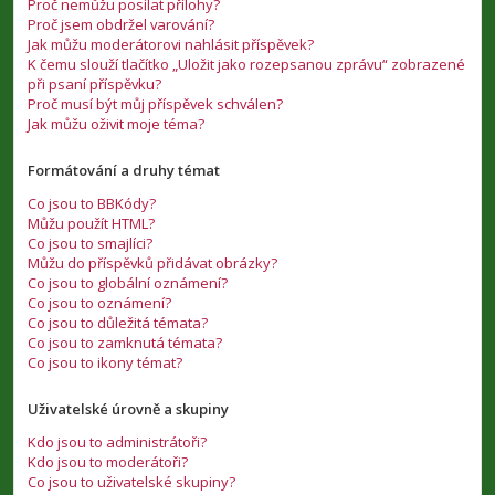
Proč nemůžu posílat přílohy?
Proč jsem obdržel varování?
Jak můžu moderátorovi nahlásit příspěvek?
K čemu slouží tlačítko „Uložit jako rozepsanou zprávu“ zobrazené
při psaní příspěvku?
Proč musí být můj příspěvek schválen?
Jak můžu oživit moje téma?
Formátování a druhy témat
Co jsou to BBKódy?
Můžu použít HTML?
Co jsou to smajlíci?
Můžu do příspěvků přidávat obrázky?
Co jsou to globální oznámení?
Co jsou to oznámení?
Co jsou to důležitá témata?
Co jsou to zamknutá témata?
Co jsou to ikony témat?
Uživatelské úrovně a skupiny
Kdo jsou to administrátoři?
Kdo jsou to moderátoři?
Co jsou to uživatelské skupiny?