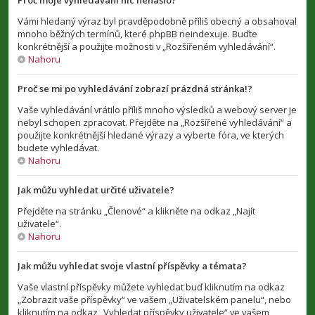
Proč moje vyhledávání nic nenašlo?
Vámi hledaný výraz byl pravděpodobně příliš obecný a obsahoval
mnoho běžných termínů, které phpBB neindexuje. Buďte
konkrétnější a použijte možnosti v „Rozšířeném vyhledávání“.
Nahoru
Proč se mi po vyhledávání zobrazí prázdná stránka!?
Vaše vyhledávání vrátilo příliš mnoho výsledků a webový server je
nebyl schopen zpracovat. Přejděte na „Rozšířené vyhledávání“ a
použijte konkrétnější hledané výrazy a vyberte fóra, ve kterých
budete vyhledávat.
Nahoru
Jak můžu vyhledat určité uživatele?
Přejděte na stránku „Členové“ a klikněte na odkaz „Najít
uživatele“.
Nahoru
Jak můžu vyhledat svoje vlastní příspěvky a témata?
Vaše vlastní příspěvky můžete vyhledat buď kliknutím na odkaz
„Zobrazit vaše příspěvky“ ve vašem „Uživatelském panelu“, nebo
kliknutím na odkaz „Vyhledat příspěvky uživatele“ ve vašem