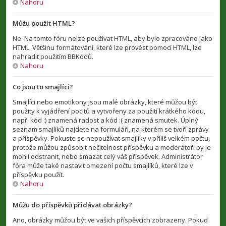
Nahoru
Můžu použít HTML?
Ne. Na tomto fóru nelze používat HTML, aby bylo zpracováno jako
HTML. Většinu formátování, které lze provést pomocí HTML, lze
nahradit použitím BBKódů.
Nahoru
Co jsou to smajlíci?
Smajlíci nebo emotikony jsou malé obrázky, které můžou být
použity k vyjádření pocitů a vytvořeny za použití krátkého kódu,
např. kód :) znamená radost a kód :( znamená smutek. Úplný
seznam smajlíků najdete na formuláři, na kterém se tvoří zprávy
a příspěvky. Pokuste se nepoužívat smajlíky v příliš velkém počtu,
protože můžou způsobit nečitelnost příspěvku a moderátoři by je
mohli odstranit, nebo smazat celý váš příspěvek. Administrátor
fóra může také nastavit omezení počtu smajlíků, které lze v
příspěvku použít.
Nahoru
Můžu do příspěvků přidávat obrázky?
Ano, obrázky můžou být ve vašich příspěvcích zobrazeny. Pokud