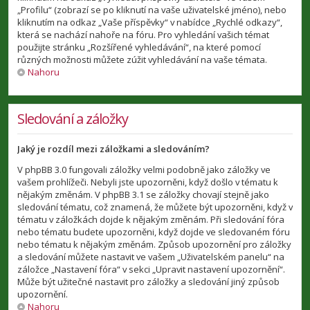
„Profilu“ (zobrazí se po kliknutí na vaše uživatelské jméno), nebo
kliknutím na odkaz „Vaše příspěvky“ v nabídce „Rychlé odkazy“,
která se nachází nahoře na fóru. Pro vyhledání vašich témat
použijte stránku „Rozšířené vyhledávání“, na které pomocí
různých možnosti můžete zúžit vyhledávání na vaše témata.
Nahoru
Sledování a záložky
Jaký je rozdíl mezi záložkami a sledováním?
V phpBB 3.0 fungovali záložky velmi podobně jako záložky ve
vašem prohlížeči. Nebyli jste upozorněni, když došlo v tématu k
nějakým změnám. V phpBB 3.1 se záložky chovají stejně jako
sledování tématu, což znamená, že můžete být upozorněni, když v
tématu v záložkách dojde k nějakým změnám. Při sledování fóra
nebo tématu budete upozorněni, když dojde ve sledovaném fóru
nebo tématu k nějakým změnám. Způsob upozornění pro záložky
a sledování můžete nastavit ve vašem „Uživatelském panelu“ na
záložce „Nastavení fóra“ v sekci „Upravit nastavení upozornění“.
Může být užitečné nastavit pro záložky a sledování jiný způsob
upozornění.
Nahoru