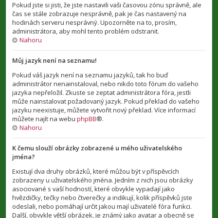
Pokud jste si jisti, že jste nastavili vaši časovou zónu správně, ale
čas se stále zobrazuje nesprávně, pak je čas nastavený na
hodinách serveru nesprávný. Upozorněte na to, prosím,
administrátora, aby mohl tento problém odstranit.
Nahoru
Můj jazyk není na seznamu!
Pokud váš jazyk není na seznamu jazyků, tak ho buď
administrátor nenainstaloval, nebo nikdo toto fórum do vašeho
jazyka nepřeložil. Zkuste se zeptat administrátora fóra, jestli
může nainstalovat požadovaný jazyk. Pokud překlad do vašeho
jazyku neexistuje, můžete vytvořit nový překlad. Více informací
můžete najít na webu
phpBB
®.
Nahoru
K čemu slouží obrázky zobrazené u mého uživatelského
jména?
Existují dva druhy obrázků, které můžou být v příspěvcích
zobrazeny u uživatelského jména. Jedním z nich jsou obrázky
asociované s vaší hodností, které obvykle vypadají jako
hvězdičky, tečky nebo čtverečky a indikují, kolik příspěvků jste
odeslali, nebo pomáhají určit jakou mají uživatelé fóra funkci.
Další, obvykle větší obrázek, je známý jako avatar a obecně se