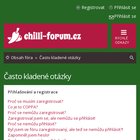
Registrovat
Přihlásit se
Přihlásit se
RYCHLÉ
ODKAZY
Obsah fóra
Často kladené otázky
Často kladené otázky
l
e
Přihlašování a registrace
d
Proč se musím zaregistrovat?
a
Co je to COPPA?
t
Proč se nemůžu zaregistrovat?
Zaregistroval jsem se, ale nemůžu se přihlásit!
Proč se nemůžu přihlásit?
Byl jsem ve fóru zaregistrovaný, ale teď se nemůžu přihlásit?!
Zapomněl jsem heslo!