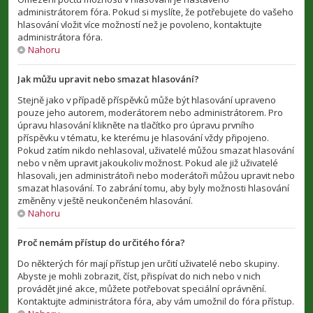
administrátorem fóra. Pokud si myslíte, že potřebujete do vašeho
hlasování vložit více možností než je povoleno, kontaktujte
administrátora fóra.
Nahoru
Jak můžu upravit nebo smazat hlasování?
Stejně jako v případě příspěvků může být hlasování upraveno
pouze jeho autorem, moderátorem nebo administrátorem. Pro
úpravu hlasování klikněte na tlačítko pro úpravu prvního
příspěvku v tématu, ke kterému je hlasování vždy připojeno.
Pokud zatím nikdo nehlasoval, uživatelé můžou smazat hlasování
nebo v něm upravit jakoukoliv možnost. Pokud ale již uživatelé
hlasovali, jen administrátoři nebo moderátoři můžou upravit nebo
smazat hlasování. To zabrání tomu, aby byly možnosti hlasování
změněny v ještě neukončeném hlasování.
Nahoru
Proč nemám přístup do určitého fóra?
Do některých fór mají přístup jen určití uživatelé nebo skupiny.
Abyste je mohli zobrazit, číst, přispívat do nich nebo v nich
provádět jiné akce, můžete potřebovat speciální oprávnění.
Kontaktujte administrátora fóra, aby vám umožnil do fóra přístup.