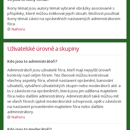
Ikony témat jsou autory témat vybrané obrázky asociované s
příspěvky, které můžou indikovat jejich obsah. Možnost používat
ikony témat závisí na oprávněních nastavených administrátorem
fóra.
Nahoru
Uživatelské úrovně a skupiny
Kdo jsou to administrátoři?
Administrátoři jsou uživatelé fóra, kteří mají nejvyšší úroveň
kontroly nad celým fórem. Tito členové můžou kontrolovat
všechny aspekty fóra, včetně nastavení oprávnění, banování
uživatelů, vytváření uživatelských skupin nebo moderátorů atd. a
to v závislosti na oprávněních, která jsou jim udělena majitelem
fóra nebo dalšími administrátory. Administrátoři také můžou mít
ve všech fórech úplné moderátorské schopnosti, opět v závislosti
na nastavení provedeném majitelem fóra nebo dalšími
administrátory.
Nahoru
Kdo jsou to moderátoři?