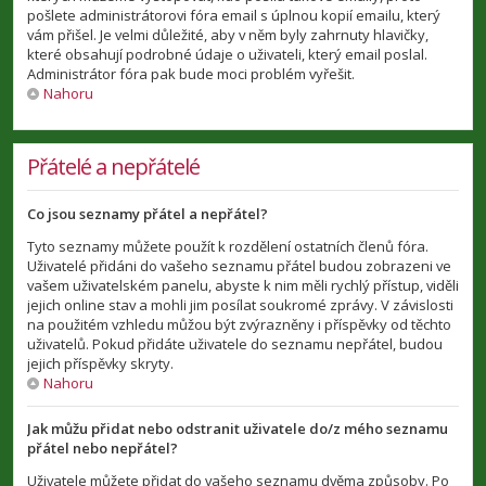
pošlete administrátorovi fóra email s úplnou kopií emailu, který
vám přišel. Je velmi důležité, aby v něm byly zahrnuty hlavičky,
které obsahují podrobné údaje o uživateli, který email poslal.
Administrátor fóra pak bude moci problém vyřešit.
Nahoru
Přátelé a nepřátelé
Co jsou seznamy přátel a nepřátel?
Tyto seznamy můžete použít k rozdělení ostatních členů fóra.
Uživatelé přidáni do vašeho seznamu přátel budou zobrazeni ve
vašem uživatelském panelu, abyste k nim měli rychlý přístup, viděli
jejich online stav a mohli jim posílat soukromé zprávy. V závislosti
na použitém vzhledu můžou být zvýrazněny i příspěvky od těchto
uživatelů. Pokud přidáte uživatele do seznamu nepřátel, budou
jejich příspěvky skryty.
Nahoru
Jak můžu přidat nebo odstranit uživatele do/z mého seznamu
přátel nebo nepřátel?
Uživatele můžete přidat do vašeho seznamu dvěma způsoby. Po