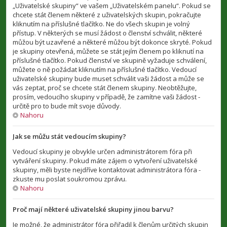
„Uživatelské skupiny“ ve vašem „Uživatelském panelu“. Pokud se
chcete stát členem některé z uživatelských skupin, pokračujte
kliknutím na příslušné tlačítko. Ne do všech skupin je volný
přístup. V některých se musí žádost o členství schválit, některé
můžou být uzavřené a některé můžou být dokonce skryté. Pokud
je skupiny otevřená, můžete se stát jejím členem po kliknutí na
příslušné tlačítko. Pokud členství ve skupině vyžaduje schválení,
můžete o ně požádat kliknutím na příslušné tlačítko. Vedoucí
uživatelské skupiny bude muset schválit vaši žádost a může se
vás zeptat, proč se chcete stát členem skupiny. Neobtěžujte,
prosím, vedoucího skupiny v případě, že zamítne vaši žádost -
určitě pro to bude mít svoje důvody.
Nahoru
Jak se můžu stát vedoucím skupiny?
Vedoucí skupiny je obvykle určen administrátorem fóra při
vytváření skupiny. Pokud máte zájem o vytvoření uživatelské
skupiny, měli byste nejdříve kontaktovat administrátora fóra -
zkuste mu poslat soukromou zprávu.
Nahoru
Proč mají některé uživatelské skupiny jinou barvu?
Je možné, že administrátor fóra přiřadil k členům určitých skupin