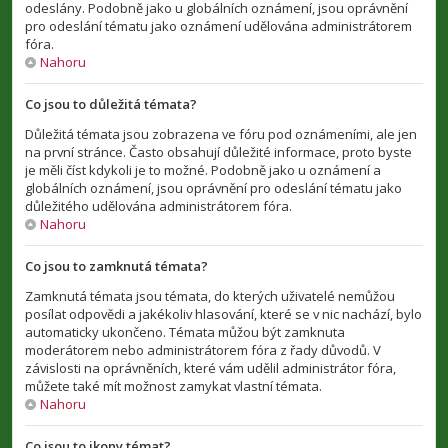
odeslány. Podobně jako u globálních oznámení, jsou oprávnění
pro odeslání tématu jako oznámení udělována administrátorem
fóra.
Nahoru
Co jsou to důležitá témata?
Důležitá témata jsou zobrazena ve fóru pod oznámeními, ale jen
na první stránce. Často obsahují důležité informace, proto byste
je měli číst kdykoli je to možné. Podobně jako u oznámení a
globálních oznámení, jsou oprávnění pro odeslání tématu jako
důležitého udělována administrátorem fóra.
Nahoru
Co jsou to zamknutá témata?
Zamknutá témata jsou témata, do kterých uživatelé nemůžou
posílat odpovědi a jakékoliv hlasování, které se v nic nachází, bylo
automaticky ukončeno. Témata můžou být zamknuta
moderátorem nebo administrátorem fóra z řady důvodů. V
závislosti na oprávněních, které vám udělil administrátor fóra,
můžete také mít možnost zamykat vlastní témata.
Nahoru
Co jsou to ikony témat?