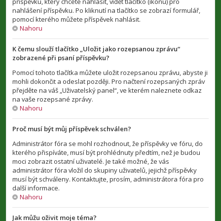
příspěvku, který chcete nahlásit, vidět tlačítko (ikonu) pro
nahlášení příspěvku. Po kliknutí na tlačítko se zobrazí formulář,
pomocí kterého můžete příspěvek nahlásit.
Nahoru
K čemu slouží tlačítko „Uložit jako rozepsanou zprávu“
zobrazené při psaní příspěvku?
Pomocí tohoto tlačítka můžete uložit rozepsanou zprávu, abyste ji
mohli dokončit a odeslat později. Pro načtení rozepsaných zpráv
přejděte na váš „Uživatelský panel“, ve kterém naleznete odkaz
na vaše rozepsané zprávy.
Nahoru
Proč musí být můj příspěvek schválen?
Administrátor fóra se mohl rozhodnout, že příspěvky ve fóru, do
kterého přispíváte, musí být prohlédnuty předtím, než je budou
moci zobrazit ostatní uživatelé. Je také možné, že vás
administrátor fóra vložil do skupiny uživatelů, jejichž příspěvky
musí být schváleny. Kontaktujte, prosím, administrátora fóra pro
další informace.
Nahoru
Jak můžu oživit moje téma?