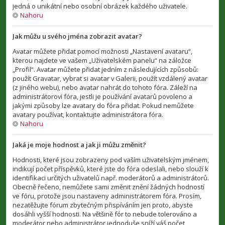
jedná o unikátní nebo osobní obrázek každého uživatele.
Nahoru
Jak můžu u svého jména zobrazit avatar?
Avatar můžete přidat pomocí možnosti „Nastavení avataru“,
kterou najdete ve vašem „Uživatelském panelu“ na záložce
„Profil“. Avatar můžete přidat jedním z následujících způsobů:
použít Gravatar, vybrat si avatar v Galerii, použít vzdálený avatar
(z jiného webu), nebo avatar nahrát do tohoto fóra. Záleží na
administrátorovi fóra, jestli je používání avatarů povoleno a
jakými způsoby lze avatary do fóra přidat. Pokud nemůžete
avatary používat, kontaktujte administrátora fóra.
Nahoru
Jaká je moje hodnost a jak ji můžu změnit?
Hodnosti, které jsou zobrazeny pod vaším uživatelským jménem,
indikují počet příspěvků, které jste do fóra odeslali, nebo slouží k
identifikaci určitých uživatelů např. moderátorů a administrátorů.
Obecně řečeno, nemůžete sami změnit znění žádných hodností
ve fóru, protože jsou nastaveny administrátorem fóra. Prosím,
nezatěžujte fórum zbytečným přispíváním jen proto, abyste
dosáhli vyšší hodnosti. Na většině fór to nebude tolerováno a
moderátor nebo administrátor jednoduše sníží váš počet