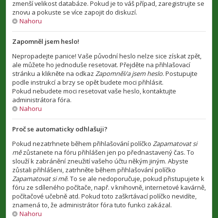
zmenší velikost databáze. Pokud je to váš případ, zaregistrujte se
znovu a pokuste se více zapojit do diskuzí.
Nahoru
Zapomněl jsem heslo!
Nepropadejte panice! Vaše původní heslo nelze sice získat zpět,
ale můžete ho jednoduše resetovat. Přejděte na přihlašovací
stránku a klikněte na odkaz
Zapomněl/a jsem heslo
. Postupujte
podle instrukcí a brzy se opět budete moci přihlásit.
Pokud nebudete moci resetovat vaše heslo, kontaktujte
administrátora fóra.
Nahoru
Proč se automaticky odhlašuji?
Pokud nezatrhnete během přihlašování políčko
Zapamatovat si
mě
zůstanete na fóru přihlášen jen po přednastavený čas. To
slouží k zabránění zneužití vašeho účtu někým jiným. Abyste
zůstali přihlášeni, zatrhněte během přihlašování políčko
Zapamatovat si mě
. To se ale nedoporučuje, pokud přistupujete k
fóru ze sdíleného počítače, např. v knihovně, internetové kavárně,
počítačové učebně atd. Pokud toto zaškrtávací políčko nevidíte,
znamená to, že administrátor fóra tuto funkci zakázal.
Nahoru