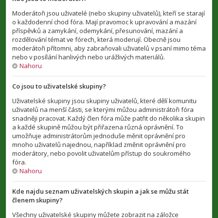
Moderátoři jsou uživatelé (nebo skupiny uživatelů), kteří se starají
o každodenní chod fóra. Mají pravomoc k upravování a mazání
příspěvků a zamykání, odemykání, přesunování, mazání a
rozdělování témat ve fórech, která moderují. Obecně jsou
moderátoři přítomni, aby zabraňovali uživatelů v psaní mimo téma
nebo v posílání hanlivých nebo urážlivých materiálů.
Nahoru
Co jsou to uživatelské skupiny?
Uživatelské skupiny jsou skupiny uživatelů, které dělí komunitu
uživatelů na menší části, se kterými můžou administrátoři fóra
snadněji pracovat. Každý člen fóra může patřit do několika skupin
a každé skupině můžou být přiřazena různá oprávnění. To
umožňuje administrátorům jednoduše měnit oprávnění pro
mnoho uživatelů najednou, například změnit oprávnění pro
moderátory, nebo povolit uživatelům přístup do soukromého
fóra.
Nahoru
Kde najdu seznam uživatelských skupin a jak se můžu stát
členem skupiny?
Všechny uživatelské skupiny můžete zobrazit na záložce