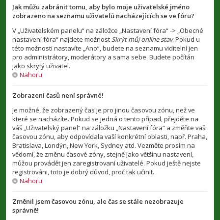
Jak můžu zabránit tomu, aby bylo moje uživatelské jméno
zobrazeno na seznamu uživatelů nacházejících se ve fóru?
V „Uživatelském panelu“ na záložce „Nastavení fóra“ -> „Obecné
nastavení fóra“ najdete možnost
Skrýt můj online stav
. Pokud u
této možnosti nastavíte „Ano“, budete na seznamu viditelní jen
pro administrátory, moderátory a sama sebe. Budete počítán
jako skrytý uživatel.
Nahoru
Zobrazení časů není správné!
Je možné, že zobrazený čas je pro jinou časovou zónu, než ve
které se nacházíte. Pokud se jedná o tento případ, přejděte na
váš „Uživatelský panel“ na záložku „Nastavení fóra“ a změňte vaši
časovou zónu, aby odpovídala vaší konkrétní oblasti, např. Praha,
Bratislava, Londýn, New York, Sydney atd. Vezměte prosím na
vědomí, že změnu časové zóny, stejně jako většinu nastavení,
můžou provádět jen zaregistrovaní uživatelé. Pokud ještě nejste
registrováni, toto je dobrý důvod, proč tak učinit.
Nahoru
Změnil jsem časovou zónu, ale čas se stále nezobrazuje
správně!