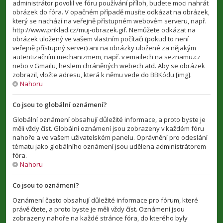
administrátor povolil ve fóru používání příloh, budete moci nahrát
obrázek do fóra. V opačném případě musíte odkázat na obrázek,
který se nachází na veřejně přístupném webovém serveru, např.
http://www.priklad.cz/muj-obrazek.gif. Nemůžete odkázat na
obrázek uložený ve vašem vlastním počítači (pokud to není
veřejně přístupný server) ani na obrázky uložené za nějakým
autentizačním mechanizmem, např. v emailech na seznamu.cz
nebo v Gmailu, heslem chráněných webech atd. Aby se obrázek
zobrazil, vložte adresu, která k němu vede do BBKódu [img].
Nahoru
Co jsou to globální oznámení?
Globální oznámení obsahují důležité informace, a proto byste je
měli vždy číst. Globální oznámení jsou zobrazeny v každém fóru
nahoře a ve vašem uživatelském panelu. Oprávnění pro odeslání
tématu jako globálního oznámení jsou udělena administrátorem
fóra.
Nahoru
Co jsou to oznámení?
Oznámení často obsahují důležité informace pro fórum, které
právě čtete, a proto byste je měli vždy číst. Oznámení jsou
zobrazeny nahoře na každé stránce fóra, do kterého byly