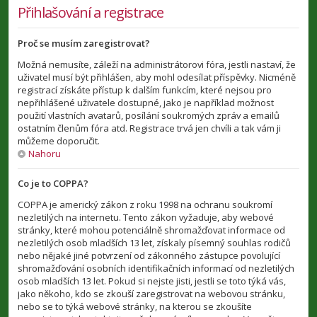
Přihlašování a registrace
Proč se musím zaregistrovat?
Možná nemusíte, záleží na administrátorovi fóra, jestli nastaví, že
uživatel musí být přihlášen, aby mohl odesílat příspěvky. Nicméně
registrací získáte přístup k dalším funkcím, které nejsou pro
nepřihlášené uživatele dostupné, jako je například možnost
použití vlastních avatarů, posílání soukromých zpráv a emailů
ostatním členům fóra atd. Registrace trvá jen chvíli a tak vám ji
můžeme doporučit.
Nahoru
Co je to COPPA?
COPPA je americký zákon z roku 1998 na ochranu soukromí
nezletilých na internetu. Tento zákon vyžaduje, aby webové
stránky, které mohou potenciálně shromažďovat informace od
nezletilých osob mladších 13 let, získaly písemný souhlas rodičů
nebo nějaké jiné potvrzení od zákonného zástupce povolující
shromažďování osobních identifikačních informací od nezletilých
osob mladších 13 let. Pokud si nejste jisti, jestli se toto týká vás,
jako někoho, kdo se zkouší zaregistrovat na webovou stránku,
nebo se to týká webové stránky, na kterou se zkoušíte