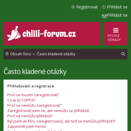
Registrovat
Přihlásit se
Přihlásit se
RYCHLÉ
ODKAZY
Obsah fóra
Často kladené otázky
Často kladené otázky
l
e
Přihlašování a registrace
d
Proč se musím zaregistrovat?
a
Co je to COPPA?
t
Proč se nemůžu zaregistrovat?
Zaregistroval jsem se, ale nemůžu se přihlásit!
Proč se nemůžu přihlásit?
Byl jsem ve fóru zaregistrovaný, ale teď se nemůžu přihlásit?!
Zapomněl jsem heslo!