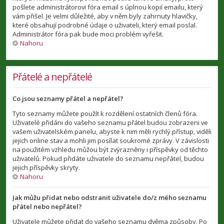
pošlete administrátorovi fóra email s úplnou kopií emailu, který
vám přišel. Je velmi důležité, aby v něm byly zahrnuty hlavičky,
které obsahují podrobné údaje o uživateli, který email poslal.
Administrátor fóra pak bude moci problém vyřešit.
Nahoru
Přátelé a nepřátelé
Co jsou seznamy přátel a nepřátel?
Tyto seznamy můžete použít k rozdělení ostatních členů fóra.
Uživatelé přidáni do vašeho seznamu přátel budou zobrazeni ve
vašem uživatelském panelu, abyste k nim měli rychlý přístup, viděli
jejich online stav a mohli jim posílat soukromé zprávy. V závislosti
na použitém vzhledu můžou být zvýrazněny i příspěvky od těchto
uživatelů. Pokud přidáte uživatele do seznamu nepřátel, budou
jejich příspěvky skryty.
Nahoru
Jak můžu přidat nebo odstranit uživatele do/z mého seznamu
přátel nebo nepřátel?
Uživatele můžete přidat do vašeho seznamu dvěma způsoby. Po