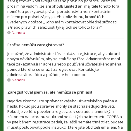
zaregistrovat, kontaktujte vašeho právního poradce. Vezměte
prosím na vědomí, že ani phpBB Limited ani majitelé tohoto fóra
nemůžou poskytovat právní poradenství a není kontaktním
místem pro právní zájmy jakéhokoliv druhu, kromě těch
uvedených v otázce „Koho mám kontaktovat ohledně stížnosti
a/nebo právních záležitostí týkajících se tohoto fóra?“.
Nahoru
Proč se nemůžu zaregistrovat?
Je možné, že administrátor fóra zakázal registrace, aby zabránil
novým návštěvníkům, aby se stali členy fóra. Administrátor mohl
také zakázat vaši IP adresu nebo používání uživatelského jména,
pomocí kterého se snažíš zaregistrovat. Kontaktujte
administrátora fóra a požádejte ho o pomoc.
Nahoru
Zaregistroval jsem se, ale nemůžu se přihlásit!
Nejdříve zkontrolujte správnost vašeho uživatelského jména a
hesla. Pokud jsou správné, mohly se stát následující dvě věci.
Pokud je ve fóru povolena registrace v souladu s americkým
zákonem na ochranu soukromí nezletilých na internetu COPPA a
vy jste během registrace zadali, že ještě nemáte třináct let, budete
muset postupovat podle instrukcí, které jste obdrželi emailem. Na