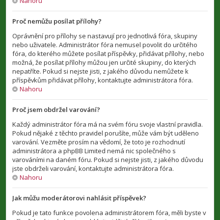
Nahoru
Proč nemůžu posílat přílohy?
Oprávnění pro přílohy se nastavují pro jednotlivá fóra, skupiny
nebo uživatele. Administrátor fóra nemusel povolit do určitého
fóra, do kterého můžete posílat příspěvky, přidávat přílohy, nebo
možná, že posílat přílohy můžou jen určité skupiny, do kterých
nepatříte. Pokud si nejste jisti, z jakého důvodu nemůžete k
příspěvkům přidávat přílohy, kontaktujte administrátora fóra.
Nahoru
Proč jsem obdržel varování?
Každý administrátor fóra má na svém fóru svoje vlastní pravidla.
Pokud nějaké z těchto pravidel porušíte, může vám být uděleno
varování. Vezměte prosím na vědomí, že toto je rozhodnutí
administrátora a phpBB Limited nemá nic společného s
varováními na daném fóru. Pokud si nejste jisti, z jakého důvodu
jste obdrželi varování, kontaktujte administrátora fóra.
Nahoru
Jak můžu moderátorovi nahlásit příspěvek?
Pokud je tato funkce povolena administrátorem fóra, měli byste v