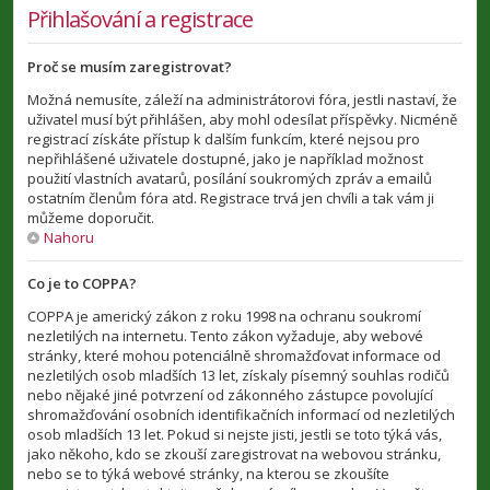
Přihlašování a registrace
Proč se musím zaregistrovat?
Možná nemusíte, záleží na administrátorovi fóra, jestli nastaví, že
uživatel musí být přihlášen, aby mohl odesílat příspěvky. Nicméně
registrací získáte přístup k dalším funkcím, které nejsou pro
nepřihlášené uživatele dostupné, jako je například možnost
použití vlastních avatarů, posílání soukromých zpráv a emailů
ostatním členům fóra atd. Registrace trvá jen chvíli a tak vám ji
můžeme doporučit.
Nahoru
Co je to COPPA?
COPPA je americký zákon z roku 1998 na ochranu soukromí
nezletilých na internetu. Tento zákon vyžaduje, aby webové
stránky, které mohou potenciálně shromažďovat informace od
nezletilých osob mladších 13 let, získaly písemný souhlas rodičů
nebo nějaké jiné potvrzení od zákonného zástupce povolující
shromažďování osobních identifikačních informací od nezletilých
osob mladších 13 let. Pokud si nejste jisti, jestli se toto týká vás,
jako někoho, kdo se zkouší zaregistrovat na webovou stránku,
nebo se to týká webové stránky, na kterou se zkoušíte