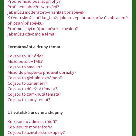
Proč nemůžu posílat přílohy?
Proč jsem obdržel varování?
Jak můžu moderátorovi nahlásit příspěvek?
K čemu slouží tlačítko „Uložit jako rozepsanou zprávu“ zobrazené
při psaní příspěvku?
Proč musí být můj příspěvek schválen?
Jak můžu oživit moje téma?
Formátování a druhy témat
Co jsou to BBKódy?
Můžu použít HTML?
Co jsou to smajlíci?
Můžu do příspěvků přidávat obrázky?
Co jsou to globální oznámení?
Co jsou to oznámení?
Co jsou to důležitá témata?
Co jsou to zamknutá témata?
Co jsou to ikony témat?
Uživatelské úrovně a skupiny
Kdo jsou to administrátoři?
Kdo jsou to moderátoři?
Co jsou to uživatelské skupiny?