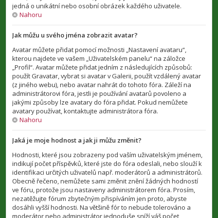
jedná o unikátní nebo osobní obrázek každého uživatele.
Nahoru
Jak můžu u svého jména zobrazit avatar?
Avatar můžete přidat pomocí možnosti „Nastavení avataru“,
kterou najdete ve vašem „Uživatelském panelu“ na záložce
„Profil“. Avatar můžete přidat jedním z následujících způsobů:
použít Gravatar, vybrat si avatar v Galerii, použít vzdálený avatar
(z jiného webu), nebo avatar nahrát do tohoto fóra. Záleží na
administrátorovi fóra, jestli je používání avatarů povoleno a
jakými způsoby lze avatary do fóra přidat. Pokud nemůžete
avatary používat, kontaktujte administrátora fóra.
Nahoru
Jaká je moje hodnost a jak ji můžu změnit?
Hodnosti, které jsou zobrazeny pod vaším uživatelským jménem,
indikují počet příspěvků, které jste do fóra odeslali, nebo slouží k
identifikaci určitých uživatelů např. moderátorů a administrátorů.
Obecně řečeno, nemůžete sami změnit znění žádných hodností
ve fóru, protože jsou nastaveny administrátorem fóra. Prosím,
nezatěžujte fórum zbytečným přispíváním jen proto, abyste
dosáhli vyšší hodnosti. Na většině fór to nebude tolerováno a
moderátor nebo administrátor jednoduše sníží váš počet