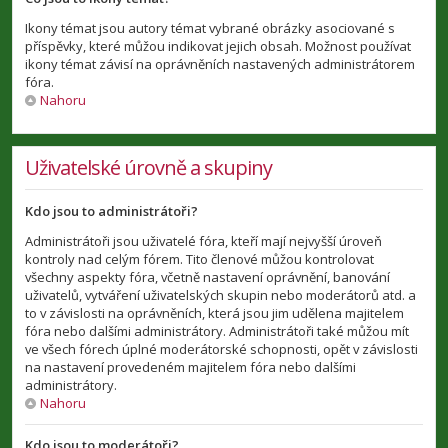
Ikony témat jsou autory témat vybrané obrázky asociované s
příspěvky, které můžou indikovat jejich obsah. Možnost používat
ikony témat závisí na oprávněních nastavených administrátorem
fóra.
Nahoru
Uživatelské úrovně a skupiny
Kdo jsou to administrátoři?
Administrátoři jsou uživatelé fóra, kteří mají nejvyšší úroveň
kontroly nad celým fórem. Tito členové můžou kontrolovat
všechny aspekty fóra, včetně nastavení oprávnění, banování
uživatelů, vytváření uživatelských skupin nebo moderátorů atd. a
to v závislosti na oprávněních, která jsou jim udělena majitelem
fóra nebo dalšími administrátory. Administrátoři také můžou mít
ve všech fórech úplné moderátorské schopnosti, opět v závislosti
na nastavení provedeném majitelem fóra nebo dalšími
administrátory.
Nahoru
Kdo jsou to moderátoři?