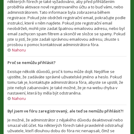
některých fórech je také vyžadováno, aby před přihlášením
proběhla aktivace nově registrovaného účtu a to buď vámi, nebo
administrátorem. Tato informace byla zobrazena během
registrace. Pokud jste obdrželi registrační email, pokračujte podle
instrukcí, které v něm najdete. Pokud jste registrační email
neobdrželi, mohli jste zadat špatnou emailovou adresu, nebo byl
email zachycen spam filtrem a skončil ve složce se spamy. Pokud
jste si jistí, že jste zadali správnou emailovou adresu, zkuste s
prosbou o pomoc kontaktovat administrátora fóra.
Nahoru
Proč se nemůžu přihlásit?
Existuje několik důvodů, proč k tomu může dojít. Nejdříve se
ujistěte, že zadáváte správné uživatelské jméno a heslo. Pokud
tomu tak je, kontaktujte administrátora fóra, abyste se ujistili, že
jste nebyli zabanováni. Je také možné, že je na webu chyba v
nastavení, která by měla být odstraněna.
Nahoru
Byl jsem ve fóru zaregistrovaný, ale teď se nemůžu přihlásit?!
Je možné, že administrátor z nějakého důvodu deaktivoval nebo
smazal váš účet. Na některých fórech také pravidelně odstraňují
uživatele, kteří dlouhou dobu do fóra nic nenapsali, čímž se