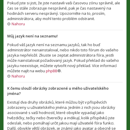
Pokud jste si jisti, že jste nastavili vaši časovou zónu správně, ale
čas se stále zobrazuje nesprávně, pak je čas nastavený na
hodinách serveru nesprávný. Upozorněte na to, prosím,
administrátora, aby mohl tento problém odstranit.
Nahoru
Můj jazyk není na seznamu!
Pokud váš jazyk není na seznamu jazyků, tak ho buď
administrátor nenainstaloval, nebo nikdo toto fórum do vašeho
jazyka nepřeložil. Zkuste se zeptat administrátora fóra, jestli
může nainstalovat požadovaný jazyk. Pokud překlad do vašeho
jazyku neexistuje, můžete vytvořit nový překlad. Více informací
můžete najít na webu
phpBB
®.
Nahoru
K čemu slouží obrázky zobrazené u mého uživatelského
jména?
Existují dva druhy obrázků, které můžou být v příspěvcích
zobrazeny u uživatelského jména. Jedním z nich jsou obrázky
asociované s vaší hodností, které obvykle vypadají jako
hvězdičky, tečky nebo čtverečky a indikují, kolik příspěvků jste
odeslali, nebo pomáhají určit jakou mají uživatelé fóra funkci.
Další, obvykle větší obrázek, je známý jako avatar a obecně se