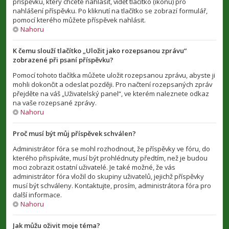
příspěvku, který chcete nahlásit, vidět tlačítko (ikonu) pro
nahlášení příspěvku. Po kliknutí na tlačítko se zobrazí formulář,
pomocí kterého můžete příspěvek nahlásit.
Nahoru
K čemu slouží tlačítko „Uložit jako rozepsanou zprávu“
zobrazené při psaní příspěvku?
Pomocí tohoto tlačítka můžete uložit rozepsanou zprávu, abyste ji
mohli dokončit a odeslat později. Pro načtení rozepsaných zpráv
přejděte na váš „Uživatelský panel“, ve kterém naleznete odkaz
na vaše rozepsané zprávy.
Nahoru
Proč musí být můj příspěvek schválen?
Administrátor fóra se mohl rozhodnout, že příspěvky ve fóru, do
kterého přispíváte, musí být prohlédnuty předtím, než je budou
moci zobrazit ostatní uživatelé. Je také možné, že vás
administrátor fóra vložil do skupiny uživatelů, jejichž příspěvky
musí být schváleny. Kontaktujte, prosím, administrátora fóra pro
další informace.
Nahoru
Jak můžu oživit moje téma?