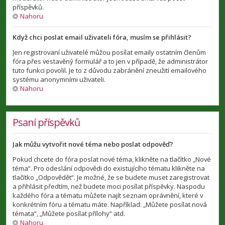
příspěvků.
Nahoru
Když chci poslat email uživateli fóra, musím se přihlásit?
Jen registrovaní uživatelé můžou posílat emaily ostatním členům
fóra přes vestavěný formulář a to jen v případě, že administrátor
tuto funkci povolil. Je to z důvodu zabránění zneužití emailového
systému anonymními uživateli.
Nahoru
Psaní příspěvků
Jak můžu vytvořit nové téma nebo poslat odpověď?
Pokud chcete do fóra poslat nové téma, klikněte na tlačítko „Nové
téma“. Pro odeslání odpovědi do existujícího tématu klikněte na
tlačítko „Odpovědět“. Je možné, že se budete muset zaregistrovat
a přihlásit předtím, než budete moci posílat příspěvky. Naspodu
každého fóra a tématu můžete najít seznam oprávnění, které v
konkrétním fóru a tématu máte. Například: „Můžete posílat nová
témata“, „Můžete posílat přílohy“ atd.
Nahoru