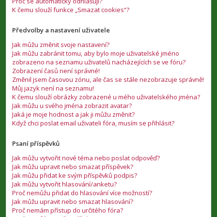
Proč se automaticky odhlašuji?
K čemu slouží funkce „Smazat cookies“?
Předvolby a nastavení uživatele
Jak můžu změnit svoje nastavení?
Jak můžu zabránit tomu, aby bylo moje uživatelské jméno
zobrazeno na seznamu uživatelů nacházejících se ve fóru?
Zobrazení časů není správné!
Změnil jsem časovou zónu, ale čas se stále nezobrazuje správně!
Můj jazyk není na seznamu!
K čemu slouží obrázky zobrazené u mého uživatelského jména?
Jak můžu u svého jména zobrazit avatar?
Jaká je moje hodnost a jak ji můžu změnit?
Když chci poslat email uživateli fóra, musím se přihlásit?
Psaní příspěvků
Jak můžu vytvořit nové téma nebo poslat odpověď?
Jak můžu upravit nebo smazat příspěvek?
Jak můžu přidat ke svým příspěvků podpis?
Jak můžu vytvořit hlasování/anketu?
Proč nemůžu přidat do hlasování více možností?
Jak můžu upravit nebo smazat hlasování?
Proč nemám přístup do určitého fóra?