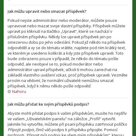
Jak můžu upravit nebo smazat příspěvek?
Pokud nejste administrátor nebo moderátor, můžete pouze
upravovat nebo mazat svoje vlastní příspěvky. Příspěvek můžete
upravit po kliknutí na tlačítko „Upravit“, které se nachází v
příslušném příspěvku. Někdy lze upravit příspěvek jen po
omezenou dobu po jeho odeslání. Pokud již někdo na příspěvek
odpověděl a vy se do tématu vrátíte, najdete pod ním krátký text,
ve kterém je uvedeno kolikrát a kdy jste příspěvek upravili. Toto
bude zobrazeno pouze v případě, že někdo do tématu pošle
odpověď, ale neobjeví se to, pokud moderátor nebo
administrátor upraví příspěvek, ačkoli ti mohou zanechat na
základě vlastního uvážení vzkaz, proč příspěvek upravili. Vezměte
prosím na vědomí, že normální uživatelé nemůžou smazat
příspěvek, když k němu někdo pošle odpověď.
Nahoru
Jak můžu přidat ke svým příspěvků podpis?
Abyste mohli přidat podpis k vašim příspěvkům, musíte ho nejdřív
ve vašem „Uživatelském panelu“ na záložce „Profil“ vytvořit.
Jakmile ho vytvoříte, můžete při psaní příspěvku zatrhnout políčko
Připojit podpis
, čímž váš podpis k příspěvku připojíte. Pomocí
možnosti „Připojit můj podpis ke všem mým příspěvkům“, kterou