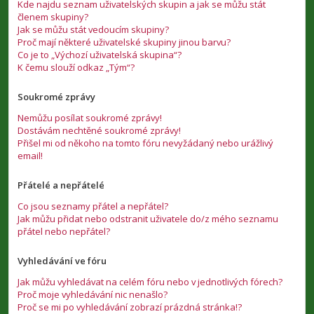
Kde najdu seznam uživatelských skupin a jak se můžu stát
členem skupiny?
Jak se můžu stát vedoucím skupiny?
Proč mají některé uživatelské skupiny jinou barvu?
Co je to „Výchozí uživatelská skupina“?
K čemu slouží odkaz „Tým“?
Soukromé zprávy
Nemůžu posílat soukromé zprávy!
Dostávám nechtěné soukromé zprávy!
Přišel mi od někoho na tomto fóru nevyžádaný nebo urážlivý
email!
Přátelé a nepřátelé
Co jsou seznamy přátel a nepřátel?
Jak můžu přidat nebo odstranit uživatele do/z mého seznamu
přátel nebo nepřátel?
Vyhledávání ve fóru
Jak můžu vyhledávat na celém fóru nebo v jednotlivých fórech?
Proč moje vyhledávání nic nenašlo?
Proč se mi po vyhledávání zobrazí prázdná stránka!?