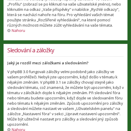
„Profilu“ (zobrazí se po kliknutí na vaše uživatelské jméno), nebo
kliknutím na odkaz „Vaše příspěvky“ v nabídce „Rychlé odkazy“,
která se nachází nahoře na fóru. Pro vyhledání vašich témat
použijte stránku „Rozšířené vyhledávání“, na které pomocí
různých možnosti můžete zúžit vyhledávání na vaše témata.
Nahoru
Sledování a záložky
Jaký je rozdíl mezi záložkami a sledováním?
V phpBB 3.0 fungovali záložky velmi podobně jako záložky ve
vašem prohlížeči. Nebyli jste upozorněni, když došlo v tématu k
nějakým změnám. V phpBB 3.1 se záložky chovají stejně jako
sledování tématu, což znamená, že můžete být upozorněni, když v
tématu v záložkách dojde k nějakým změnám. Při sledování fóra
nebo tématu budete upozorněni, když dojde ve sledovaném fóru
nebo tématu k nějakým změnám. Způsob upozornění pro záložky
a sledování můžete nastavit ve vašem „Uživatelském panelu“ na
záložce „Nastavení fóra“ v sekci „Upravit nastavení upozornění“.
Může být užitečné nastavit pro záložky a sledování jiný způsob
upozornění.
Nahoru