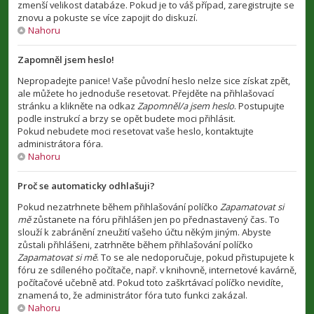
zmenší velikost databáze. Pokud je to váš případ, zaregistrujte se
znovu a pokuste se více zapojit do diskuzí.
Nahoru
Zapomněl jsem heslo!
Nepropadejte panice! Vaše původní heslo nelze sice získat zpět,
ale můžete ho jednoduše resetovat. Přejděte na přihlašovací
stránku a klikněte na odkaz
Zapomněl/a jsem heslo
. Postupujte
podle instrukcí a brzy se opět budete moci přihlásit.
Pokud nebudete moci resetovat vaše heslo, kontaktujte
administrátora fóra.
Nahoru
Proč se automaticky odhlašuji?
Pokud nezatrhnete během přihlašování políčko
Zapamatovat si
mě
zůstanete na fóru přihlášen jen po přednastavený čas. To
slouží k zabránění zneužití vašeho účtu někým jiným. Abyste
zůstali přihlášeni, zatrhněte během přihlašování políčko
Zapamatovat si mě
. To se ale nedoporučuje, pokud přistupujete k
fóru ze sdíleného počítače, např. v knihovně, internetové kavárně,
počítačové učebně atd. Pokud toto zaškrtávací políčko nevidíte,
znamená to, že administrátor fóra tuto funkci zakázal.
Nahoru