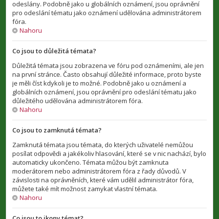
odeslány. Podobně jako u globálních oznámení, jsou oprávnění
pro odeslání tématu jako oznámení udělována administrátorem
fóra.
Nahoru
Co jsou to důležitá témata?
Důležitá témata jsou zobrazena ve fóru pod oznámeními, ale jen
na první stránce. Často obsahují důležité informace, proto byste
je měli číst kdykoli je to možné. Podobně jako u oznámení a
globálních oznámení, jsou oprávnění pro odeslání tématu jako
důležitého udělována administrátorem fóra.
Nahoru
Co jsou to zamknutá témata?
Zamknutá témata jsou témata, do kterých uživatelé nemůžou
posílat odpovědi a jakékoliv hlasování, které se v nic nachází, bylo
automaticky ukončeno. Témata můžou být zamknuta
moderátorem nebo administrátorem fóra z řady důvodů. V
závislosti na oprávněních, které vám udělil administrátor fóra,
můžete také mít možnost zamykat vlastní témata.
Nahoru
Co jsou to ikony témat?