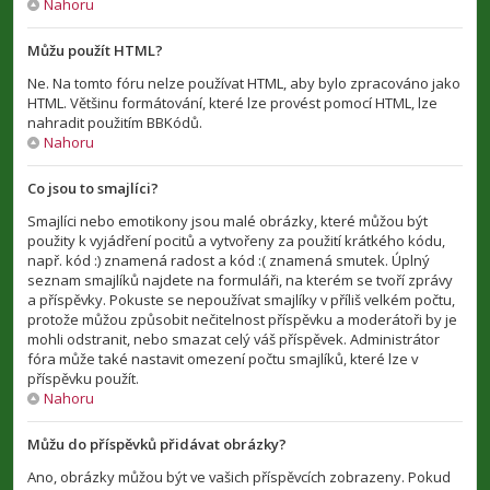
Nahoru
Můžu použít HTML?
Ne. Na tomto fóru nelze používat HTML, aby bylo zpracováno jako
HTML. Většinu formátování, které lze provést pomocí HTML, lze
nahradit použitím BBKódů.
Nahoru
Co jsou to smajlíci?
Smajlíci nebo emotikony jsou malé obrázky, které můžou být
použity k vyjádření pocitů a vytvořeny za použití krátkého kódu,
např. kód :) znamená radost a kód :( znamená smutek. Úplný
seznam smajlíků najdete na formuláři, na kterém se tvoří zprávy
a příspěvky. Pokuste se nepoužívat smajlíky v příliš velkém počtu,
protože můžou způsobit nečitelnost příspěvku a moderátoři by je
mohli odstranit, nebo smazat celý váš příspěvek. Administrátor
fóra může také nastavit omezení počtu smajlíků, které lze v
příspěvku použít.
Nahoru
Můžu do příspěvků přidávat obrázky?
Ano, obrázky můžou být ve vašich příspěvcích zobrazeny. Pokud