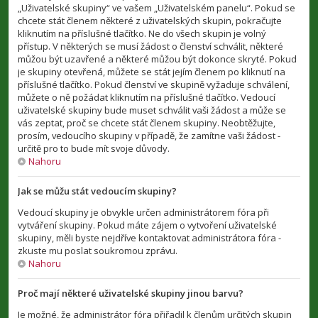
„Uživatelské skupiny“ ve vašem „Uživatelském panelu“. Pokud se
chcete stát členem některé z uživatelských skupin, pokračujte
kliknutím na příslušné tlačítko. Ne do všech skupin je volný
přístup. V některých se musí žádost o členství schválit, některé
můžou být uzavřené a některé můžou být dokonce skryté. Pokud
je skupiny otevřená, můžete se stát jejím členem po kliknutí na
příslušné tlačítko. Pokud členství ve skupině vyžaduje schválení,
můžete o ně požádat kliknutím na příslušné tlačítko. Vedoucí
uživatelské skupiny bude muset schválit vaši žádost a může se
vás zeptat, proč se chcete stát členem skupiny. Neobtěžujte,
prosím, vedoucího skupiny v případě, že zamítne vaši žádost -
určitě pro to bude mít svoje důvody.
Nahoru
Jak se můžu stát vedoucím skupiny?
Vedoucí skupiny je obvykle určen administrátorem fóra při
vytváření skupiny. Pokud máte zájem o vytvoření uživatelské
skupiny, měli byste nejdříve kontaktovat administrátora fóra -
zkuste mu poslat soukromou zprávu.
Nahoru
Proč mají některé uživatelské skupiny jinou barvu?
Je možné, že administrátor fóra přiřadil k členům určitých skupin