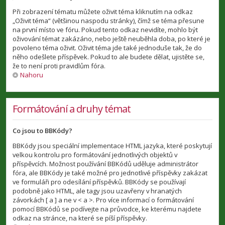
Při zobrazení tématu můžete oživit téma kliknutím na odkaz
„Oživit téma“ (většinou naspodu stránky), čímž se téma přesune
na první místo ve fóru. Pokud tento odkaz nevidíte, mohlo být
oživování témat zakázáno, nebo ještě neuběhla doba, po které je
povoleno téma oživit. Oživit téma jde také jednoduše tak, že do
něho odešlete příspěvek. Pokud to ale budete dělat, ujistěte se,
že to není proti pravidlům fóra.
Nahoru
Formátování a druhy témat
Co jsou to BBKódy?
BBKódy jsou speciální implementace HTML jazyka, které poskytují
velkou kontrolu pro formátování jednotlivých objektů v
příspěvcích. Možnost používání BBKódů uděluje administrátor
fóra, ale BBKódy je také možné pro jednotlivé příspěvky zakázat
ve formuláři pro odesílání příspěvků. BBKódy se používají
podobně jako HTML, ale tagy jsou uzavřeny v hranatých
závorkách [ a ] a ne v < a >. Pro více informací o formátování
pomocí BBKódů se podívejte na průvodce, ke kterému najdete
odkaz na stránce, na které se píší příspěvky.