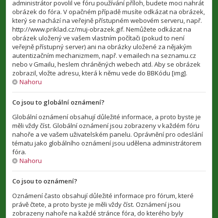
administrátor povolil ve fóru používání příloh, budete moci nahrát
obrázek do fóra. V opačném případě musíte odkázat na obrázek,
který se nachází na veřejně přístupném webovém serveru, např.
http://www.priklad.cz/muj-obrazek.gif. Nemůžete odkázat na
obrázek uložený ve vašem vlastním počítači (pokud to není
veřejně přístupný server) ani na obrázky uložené za nějakým
autentizačním mechanizmem, např. v emailech na seznamu.cz
nebo v Gmailu, heslem chráněných webech atd. Aby se obrázek
zobrazil, vložte adresu, která k němu vede do BBKódu [img].
Nahoru
Co jsou to globální oznámení?
Globální oznámení obsahují důležité informace, a proto byste je
měli vždy číst. Globální oznámení jsou zobrazeny v každém fóru
nahoře a ve vašem uživatelském panelu. Oprávnění pro odeslání
tématu jako globálního oznámení jsou udělena administrátorem
fóra.
Nahoru
Co jsou to oznámení?
Oznámení často obsahují důležité informace pro fórum, které
právě čtete, a proto byste je měli vždy číst. Oznámení jsou
zobrazeny nahoře na každé stránce fóra, do kterého byly