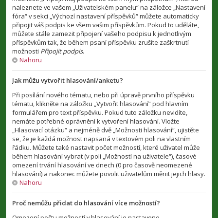
naleznete ve vašem „Uživatelském panelu“ na záložce „Nastavení
fóra“ v sekci „Výchozí nastavení příspěvků“ můžete automaticky
připojit váš podpis ke všem vašim příspěvkům. Pokud to uděláte,
můžete stále zamezit připojení vašeho podpisu k jednotlivým
příspěvkům tak, že během psaní příspěvku zrušíte zaškrtnutí
možnosti
Připojit podpis
.
Nahoru
Jak můžu vytvořit hlasování/anketu?
Při posílání nového tématu, nebo při úpravě prvního příspěvku
tématu, klikněte na záložku „Vytvořit hlasování“ pod hlavním
formulářem pro text příspěvku. Pokud tuto záložku nevidíte,
nemáte potřebné oprávnění k vytvoření hlasování. Vložte
„Hlasovací otázku“ a nejméně dvě „Možnosti hlasování“, ujistěte
se, že je každá možnost napsaná v textovém poli na vlastním
řádku. Můžete také nastavit počet možností, které uživatel může
během hlasování vybrat (v poli „Možností na uživatele“), časové
omezení trvání hlasování ve dnech (0 pro časově neomezené
hlasování) a nakonec můžete povolit uživatelům měnit jejich hlasy.
Nahoru
Proč nemůžu přidat do hlasování více možností?
Omezení počtu možností v hlasování je nastaveno