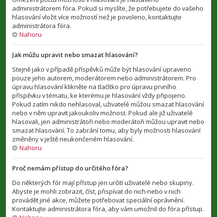
administrátorem fóra. Pokud si myslíte, že potřebujete do vašeho
hlasování vložit více možností než je povoleno, kontaktujte
administrátora fóra.
Nahoru
Jak můžu upravit nebo smazat hlasování?
Stejně jako v případě příspěvků může být hlasování upraveno
pouze jeho autorem, moderátorem nebo administrátorem. Pro
úpravu hlasování klikněte na tlačítko pro úpravu prvního
příspěvku v tématu, ke kterému je hlasování vždy připojeno.
Pokud zatím nikdo nehlasoval, uživatelé můžou smazat hlasování
nebo v něm upravit jakoukoliv možnost. Pokud ale již uživatelé
hlasovali, jen administrátoři nebo moderátoři můžou upravit nebo
smazat hlasování. To zabrání tomu, aby byly možnosti hlasování
změněny v ještě neukončeném hlasování.
Nahoru
Proč nemám přístup do určitého fóra?
Do některých fór mají přístup jen určití uživatelé nebo skupiny.
Abyste je mohli zobrazit, číst, přispívat do nich nebo v nich
provádět jiné akce, můžete potřebovat speciální oprávnění.
Kontaktujte administrátora fóra, aby vám umožnil do fóra přístup.