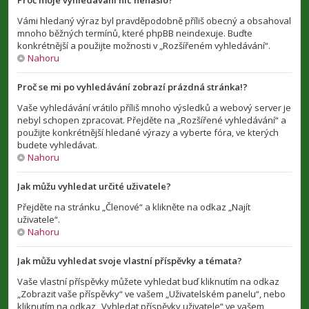
Proč moje vyhledávání nic nenašlo?
Vámi hledaný výraz byl pravděpodobně příliš obecný a obsahoval
mnoho běžných termínů, které phpBB neindexuje. Buďte
konkrétnější a použijte možnosti v „Rozšířeném vyhledávání“.
Nahoru
Proč se mi po vyhledávání zobrazí prázdná stránka!?
Vaše vyhledávání vrátilo příliš mnoho výsledků a webový server je
nebyl schopen zpracovat. Přejděte na „Rozšířené vyhledávání“ a
použijte konkrétnější hledané výrazy a vyberte fóra, ve kterých
budete vyhledávat.
Nahoru
Jak můžu vyhledat určité uživatele?
Přejděte na stránku „Členové“ a klikněte na odkaz „Najít
uživatele“.
Nahoru
Jak můžu vyhledat svoje vlastní příspěvky a témata?
Vaše vlastní příspěvky můžete vyhledat buď kliknutím na odkaz
„Zobrazit vaše příspěvky“ ve vašem „Uživatelském panelu“, nebo
kliknutím na odkaz „Vyhledat příspěvky uživatele“ ve vašem