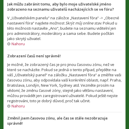
Jak můžu zabránit tomu, aby bylo moje uživatelské jméno
zobrazeno na seznamu uživatelů nacházejících se ve fóru?
V „Uživatelském panelu“ na záložce „Nastavení fóra“ -> „Obecné
nastavení fóra“ najdete možnost
Skrýt můj online stav
. Pokud u
této možnosti nastavíte „Ano“, budete na seznamu viditelní jen
pro administrátory, moderátory a sama sebe. Budete počítán
jako skrytý uživatel.
Nahoru
Zobrazení časů není správné!
Je možné, že zobrazený čas je pro jinou časovou zónu, než ve
které se nacházíte. Pokud se jedná o tento případ, přejděte na
váš „Uživatelský panel“ na záložku „Nastavení fóra“ a změňte vaši
časovou zónu, aby odpovídala vaší konkrétní oblasti, např. Praha,
Bratislava, Londýn, New York, Sydney atd. Vezměte prosím na
vědomí, že změnu časové zóny, stejně jako většinu nastavení,
můžou provádět jen zaregistrovaní uživatelé. Pokud ještě nejste
registrováni, toto je dobrý důvod, proč tak učinit.
Nahoru
Změnil jsem časovou zónu, ale čas se stále nezobrazuje
správně!