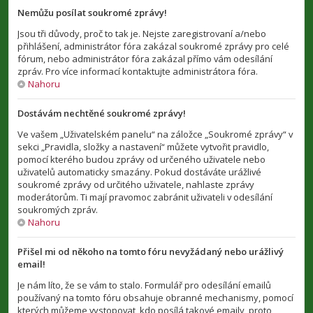
Nemůžu posílat soukromé zprávy!
Jsou tři důvody, proč to tak je. Nejste zaregistrovaní a/nebo
přihlášení, administrátor fóra zakázal soukromé zprávy pro celé
fórum, nebo administrátor fóra zakázal přímo vám odesílání
zpráv. Pro více informací kontaktujte administrátora fóra.
Nahoru
Dostávám nechtěné soukromé zprávy!
Ve vašem „Uživatelském panelu“ na záložce „Soukromé zprávy“ v
sekci „Pravidla, složky a nastavení“ můžete vytvořit pravidlo,
pomocí kterého budou zprávy od určeného uživatele nebo
uživatelů automaticky smazány. Pokud dostáváte urážlivé
soukromé zprávy od určitého uživatele, nahlaste zprávy
moderátorům. Ti mají pravomoc zabránit uživateli v odesílání
soukromých zpráv.
Nahoru
Přišel mi od někoho na tomto fóru nevyžádaný nebo urážlivý
email!
Je nám líto, že se vám to stalo. Formulář pro odesílání emailů
používaný na tomto fóru obsahuje obranné mechanismy, pomocí
kterých můžeme vystopovat, kdo posílá takové emaily, proto