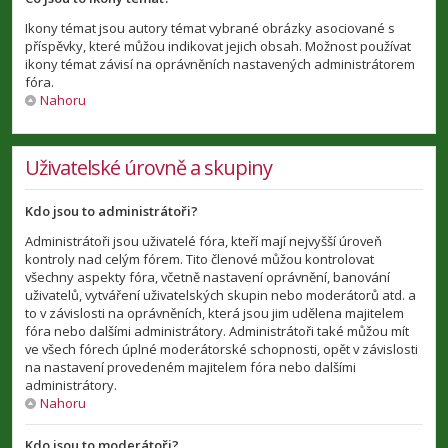
Ikony témat jsou autory témat vybrané obrázky asociované s
příspěvky, které můžou indikovat jejich obsah. Možnost používat
ikony témat závisí na oprávněních nastavených administrátorem
fóra.
Nahoru
Uživatelské úrovně a skupiny
Kdo jsou to administrátoři?
Administrátoři jsou uživatelé fóra, kteří mají nejvyšší úroveň
kontroly nad celým fórem. Tito členové můžou kontrolovat
všechny aspekty fóra, včetně nastavení oprávnění, banování
uživatelů, vytváření uživatelských skupin nebo moderátorů atd. a
to v závislosti na oprávněních, která jsou jim udělena majitelem
fóra nebo dalšími administrátory. Administrátoři také můžou mít
ve všech fórech úplné moderátorské schopnosti, opět v závislosti
na nastavení provedeném majitelem fóra nebo dalšími
administrátory.
Nahoru
Kdo jsou to moderátoři?