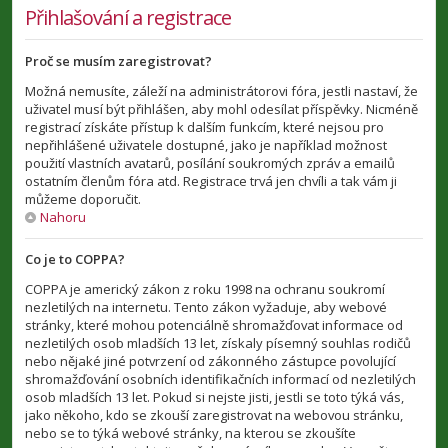
Přihlašování a registrace
Proč se musím zaregistrovat?
Možná nemusíte, záleží na administrátorovi fóra, jestli nastaví, že
uživatel musí být přihlášen, aby mohl odesílat příspěvky. Nicméně
registrací získáte přístup k dalším funkcím, které nejsou pro
nepřihlášené uživatele dostupné, jako je například možnost
použití vlastních avatarů, posílání soukromých zpráv a emailů
ostatním členům fóra atd. Registrace trvá jen chvíli a tak vám ji
můžeme doporučit.
Nahoru
Co je to COPPA?
COPPA je americký zákon z roku 1998 na ochranu soukromí
nezletilých na internetu. Tento zákon vyžaduje, aby webové
stránky, které mohou potenciálně shromažďovat informace od
nezletilých osob mladších 13 let, získaly písemný souhlas rodičů
nebo nějaké jiné potvrzení od zákonného zástupce povolující
shromažďování osobních identifikačních informací od nezletilých
osob mladších 13 let. Pokud si nejste jisti, jestli se toto týká vás,
jako někoho, kdo se zkouší zaregistrovat na webovou stránku,
nebo se to týká webové stránky, na kterou se zkoušíte