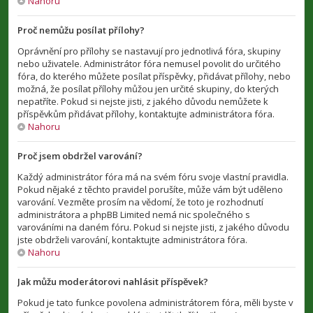
Nahoru
Proč nemůžu posílat přílohy?
Oprávnění pro přílohy se nastavují pro jednotlivá fóra, skupiny
nebo uživatele. Administrátor fóra nemusel povolit do určitého
fóra, do kterého můžete posílat příspěvky, přidávat přílohy, nebo
možná, že posílat přílohy můžou jen určité skupiny, do kterých
nepatříte. Pokud si nejste jisti, z jakého důvodu nemůžete k
příspěvkům přidávat přílohy, kontaktujte administrátora fóra.
Nahoru
Proč jsem obdržel varování?
Každý administrátor fóra má na svém fóru svoje vlastní pravidla.
Pokud nějaké z těchto pravidel porušíte, může vám být uděleno
varování. Vezměte prosím na vědomí, že toto je rozhodnutí
administrátora a phpBB Limited nemá nic společného s
varováními na daném fóru. Pokud si nejste jisti, z jakého důvodu
jste obdrželi varování, kontaktujte administrátora fóra.
Nahoru
Jak můžu moderátorovi nahlásit příspěvek?
Pokud je tato funkce povolena administrátorem fóra, měli byste v