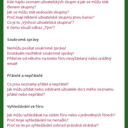
Kde najdu seznam uživatelských skupin a jak se můžu stát
členem skupiny?
Jak se můžu stát vedoucím skupiny?
Proč mají některé uživatelské skupiny jinou barvu?
Co je to „Výchozí uživatelská skupina“?
K čemu slouží odkaz „Tým“?
Soukromé zprávy
Nemůžu posílat soukromé zprávy!
Dostávám nechtěné soukromé zprávy!
Přišel mi od někoho na tomto fóru nevyžádaný nebo urážlivý
email!
Přátelé a nepřátelé
Co jsou seznamy přátel a nepřátel?
Jak můžu přidat nebo odstranit uživatele do/z mého seznamu
přátel nebo nepřátel?
Vyhledávání ve fóru
Jak můžu vyhledávat na celém fóru nebo v jednotlivých fórech?
Proč moje vyhledávání nic nenašlo?
Proč se mi po vyhledávání zobrazí prázdná stránka!?