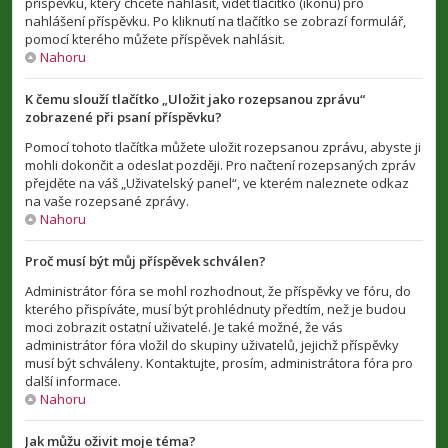
příspěvku, který chcete nahlásit, vidět tlačítko (ikonu) pro
nahlášení příspěvku. Po kliknutí na tlačítko se zobrazí formulář,
pomocí kterého můžete příspěvek nahlásit.
Nahoru
K čemu slouží tlačítko „Uložit jako rozepsanou zprávu“
zobrazené při psaní příspěvku?
Pomocí tohoto tlačítka můžete uložit rozepsanou zprávu, abyste ji
mohli dokončit a odeslat později. Pro načtení rozepsaných zpráv
přejděte na váš „Uživatelský panel“, ve kterém naleznete odkaz
na vaše rozepsané zprávy.
Nahoru
Proč musí být můj příspěvek schválen?
Administrátor fóra se mohl rozhodnout, že příspěvky ve fóru, do
kterého přispíváte, musí být prohlédnuty předtím, než je budou
moci zobrazit ostatní uživatelé. Je také možné, že vás
administrátor fóra vložil do skupiny uživatelů, jejichž příspěvky
musí být schváleny. Kontaktujte, prosím, administrátora fóra pro
další informace.
Nahoru
Jak můžu oživit moje téma?