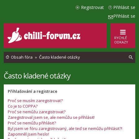
Registrovat
Přihlásit se
Přihlásit se
RYCHLÉ
ODKAZY
Obsah fóra
Často kladené otázky
Často kladené otázky
l
e
Přihlašování a registrace
d
Proč se musím zaregistrovat?
a
Co je to COPPA?
t
Proč se nemůžu zaregistrovat?
Zaregistroval jsem se, ale nemůžu se přihlásit!
Proč se nemůžu přihlásit?
Byl jsem ve fóru zaregistrovaný, ale teď se nemůžu přihlásit?!
Zapomněl jsem heslo!