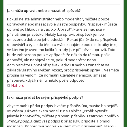
Jak můžu upravit nebo smazat příspěvek?
Pokud nejste administrátor nebo moderátor, můžete pouze
upravovat nebo mazat svoje vlastní příspěvky. Příspěvek můžete
upravit po kliknutí na tlačítko „Upravit“, které se nachází v
příslušném příspěvku. Někdy lze upravit příspěvek jen po
omezenou dobu po jeho odeslání. Pokud již někdo na příspěvek
odpověděl a vy se do tématu vrátíte, najdete pod ním krátký text,
ve kterém je uvedeno kolikrát a kdy jste příspěvek upravili. Toto
bude zobrazeno pouze v případě, že někdo do tématu pošle
odpověď, ale neobjeví se to, pokud moderátor nebo
administrátor upraví příspěvek, ačkoli ti mohou zanechat na
základě vlastního uvážení vzkaz, proč příspěvek upravili. Vezměte
prosím na vědomí, že normální uživatelé nemůžou smazat
příspěvek, když k němu někdo pošle odpověď.
Nahoru
Jak můžu přidat ke svým příspěvků podpis?
Abyste mohli přidat podpis k vašim příspěvkům, musíte ho nejdřív
ve vašem „Uživatelském panelu“ na záložce „Profil“ vytvořit.
Jakmile ho vytvoříte, můžete při psaní příspěvku zatrhnout políčko
Připojit podpis
, čímž váš podpis k příspěvku připojíte. Pomocí
možnosti „Připojit můj podpis ke všem mým příspěvkům“, kterou