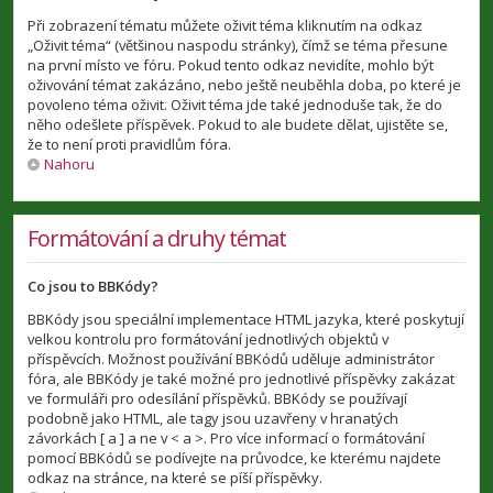
Při zobrazení tématu můžete oživit téma kliknutím na odkaz
„Oživit téma“ (většinou naspodu stránky), čímž se téma přesune
na první místo ve fóru. Pokud tento odkaz nevidíte, mohlo být
oživování témat zakázáno, nebo ještě neuběhla doba, po které je
povoleno téma oživit. Oživit téma jde také jednoduše tak, že do
něho odešlete příspěvek. Pokud to ale budete dělat, ujistěte se,
že to není proti pravidlům fóra.
Nahoru
Formátování a druhy témat
Co jsou to BBKódy?
BBKódy jsou speciální implementace HTML jazyka, které poskytují
velkou kontrolu pro formátování jednotlivých objektů v
příspěvcích. Možnost používání BBKódů uděluje administrátor
fóra, ale BBKódy je také možné pro jednotlivé příspěvky zakázat
ve formuláři pro odesílání příspěvků. BBKódy se používají
podobně jako HTML, ale tagy jsou uzavřeny v hranatých
závorkách [ a ] a ne v < a >. Pro více informací o formátování
pomocí BBKódů se podívejte na průvodce, ke kterému najdete
odkaz na stránce, na které se píší příspěvky.