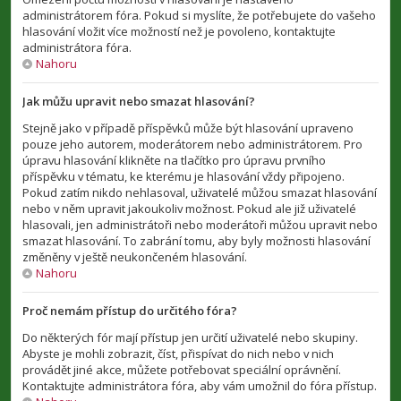
administrátorem fóra. Pokud si myslíte, že potřebujete do vašeho
hlasování vložit více možností než je povoleno, kontaktujte
administrátora fóra.
Nahoru
Jak můžu upravit nebo smazat hlasování?
Stejně jako v případě příspěvků může být hlasování upraveno
pouze jeho autorem, moderátorem nebo administrátorem. Pro
úpravu hlasování klikněte na tlačítko pro úpravu prvního
příspěvku v tématu, ke kterému je hlasování vždy připojeno.
Pokud zatím nikdo nehlasoval, uživatelé můžou smazat hlasování
nebo v něm upravit jakoukoliv možnost. Pokud ale již uživatelé
hlasovali, jen administrátoři nebo moderátoři můžou upravit nebo
smazat hlasování. To zabrání tomu, aby byly možnosti hlasování
změněny v ještě neukončeném hlasování.
Nahoru
Proč nemám přístup do určitého fóra?
Do některých fór mají přístup jen určití uživatelé nebo skupiny.
Abyste je mohli zobrazit, číst, přispívat do nich nebo v nich
provádět jiné akce, můžete potřebovat speciální oprávnění.
Kontaktujte administrátora fóra, aby vám umožnil do fóra přístup.