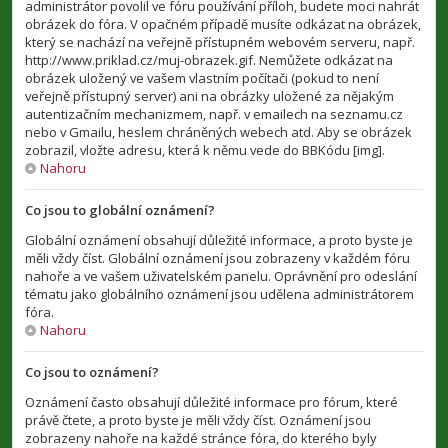
administrátor povolil ve fóru používání příloh, budete moci nahrát
obrázek do fóra. V opačném případě musíte odkázat na obrázek,
který se nachází na veřejně přístupném webovém serveru, např.
http://www.priklad.cz/muj-obrazek.gif. Nemůžete odkázat na
obrázek uložený ve vašem vlastním počítači (pokud to není
veřejně přístupný server) ani na obrázky uložené za nějakým
autentizačním mechanizmem, např. v emailech na seznamu.cz
nebo v Gmailu, heslem chráněných webech atd. Aby se obrázek
zobrazil, vložte adresu, která k němu vede do BBKódu [img].
Nahoru
Co jsou to globální oznámení?
Globální oznámení obsahují důležité informace, a proto byste je
měli vždy číst. Globální oznámení jsou zobrazeny v každém fóru
nahoře a ve vašem uživatelském panelu. Oprávnění pro odeslání
tématu jako globálního oznámení jsou udělena administrátorem
fóra.
Nahoru
Co jsou to oznámení?
Oznámení často obsahují důležité informace pro fórum, které
právě čtete, a proto byste je měli vždy číst. Oznámení jsou
zobrazeny nahoře na každé stránce fóra, do kterého byly