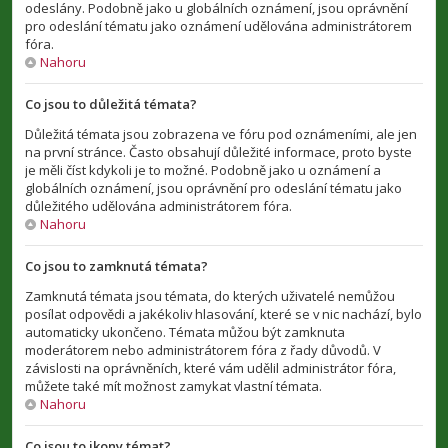
odeslány. Podobně jako u globálních oznámení, jsou oprávnění
pro odeslání tématu jako oznámení udělována administrátorem
fóra.
Nahoru
Co jsou to důležitá témata?
Důležitá témata jsou zobrazena ve fóru pod oznámeními, ale jen
na první stránce. Často obsahují důležité informace, proto byste
je měli číst kdykoli je to možné. Podobně jako u oznámení a
globálních oznámení, jsou oprávnění pro odeslání tématu jako
důležitého udělována administrátorem fóra.
Nahoru
Co jsou to zamknutá témata?
Zamknutá témata jsou témata, do kterých uživatelé nemůžou
posílat odpovědi a jakékoliv hlasování, které se v nic nachází, bylo
automaticky ukončeno. Témata můžou být zamknuta
moderátorem nebo administrátorem fóra z řady důvodů. V
závislosti na oprávněních, které vám udělil administrátor fóra,
můžete také mít možnost zamykat vlastní témata.
Nahoru
Co jsou to ikony témat?