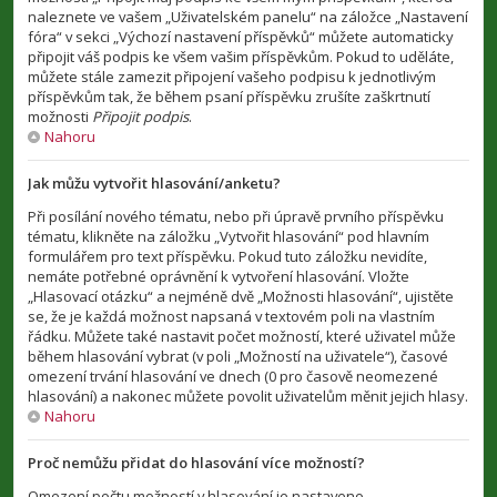
naleznete ve vašem „Uživatelském panelu“ na záložce „Nastavení
fóra“ v sekci „Výchozí nastavení příspěvků“ můžete automaticky
připojit váš podpis ke všem vašim příspěvkům. Pokud to uděláte,
můžete stále zamezit připojení vašeho podpisu k jednotlivým
příspěvkům tak, že během psaní příspěvku zrušíte zaškrtnutí
možnosti
Připojit podpis
.
Nahoru
Jak můžu vytvořit hlasování/anketu?
Při posílání nového tématu, nebo při úpravě prvního příspěvku
tématu, klikněte na záložku „Vytvořit hlasování“ pod hlavním
formulářem pro text příspěvku. Pokud tuto záložku nevidíte,
nemáte potřebné oprávnění k vytvoření hlasování. Vložte
„Hlasovací otázku“ a nejméně dvě „Možnosti hlasování“, ujistěte
se, že je každá možnost napsaná v textovém poli na vlastním
řádku. Můžete také nastavit počet možností, které uživatel může
během hlasování vybrat (v poli „Možností na uživatele“), časové
omezení trvání hlasování ve dnech (0 pro časově neomezené
hlasování) a nakonec můžete povolit uživatelům měnit jejich hlasy.
Nahoru
Proč nemůžu přidat do hlasování více možností?
Omezení počtu možností v hlasování je nastaveno