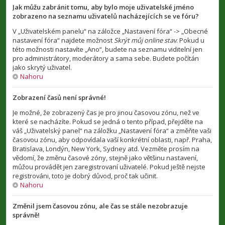
Jak můžu zabránit tomu, aby bylo moje uživatelské jméno
zobrazeno na seznamu uživatelů nacházejících se ve fóru?
V „Uživatelském panelu“ na záložce „Nastavení fóra“ -> „Obecné
nastavení fóra“ najdete možnost
Skrýt můj online stav
. Pokud u
této možnosti nastavíte „Ano“, budete na seznamu viditelní jen
pro administrátory, moderátory a sama sebe. Budete počítán
jako skrytý uživatel.
Nahoru
Zobrazení časů není správné!
Je možné, že zobrazený čas je pro jinou časovou zónu, než ve
které se nacházíte. Pokud se jedná o tento případ, přejděte na
váš „Uživatelský panel“ na záložku „Nastavení fóra“ a změňte vaši
časovou zónu, aby odpovídala vaší konkrétní oblasti, např. Praha,
Bratislava, Londýn, New York, Sydney atd. Vezměte prosím na
vědomí, že změnu časové zóny, stejně jako většinu nastavení,
můžou provádět jen zaregistrovaní uživatelé. Pokud ještě nejste
registrováni, toto je dobrý důvod, proč tak učinit.
Nahoru
Změnil jsem časovou zónu, ale čas se stále nezobrazuje
správně!