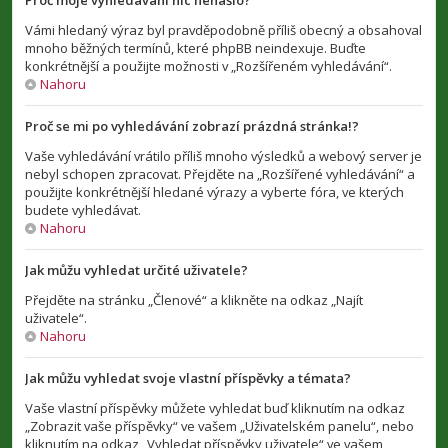
Proč moje vyhledávání nic nenašlo?
Vámi hledaný výraz byl pravděpodobně příliš obecný a obsahoval
mnoho běžných termínů, které phpBB neindexuje. Buďte
konkrétnější a použijte možnosti v „Rozšířeném vyhledávání“.
Nahoru
Proč se mi po vyhledávání zobrazí prázdná stránka!?
Vaše vyhledávání vrátilo příliš mnoho výsledků a webový server je
nebyl schopen zpracovat. Přejděte na „Rozšířené vyhledávání“ a
použijte konkrétnější hledané výrazy a vyberte fóra, ve kterých
budete vyhledávat.
Nahoru
Jak můžu vyhledat určité uživatele?
Přejděte na stránku „Členové“ a klikněte na odkaz „Najít
uživatele“.
Nahoru
Jak můžu vyhledat svoje vlastní příspěvky a témata?
Vaše vlastní příspěvky můžete vyhledat buď kliknutím na odkaz
„Zobrazit vaše příspěvky“ ve vašem „Uživatelském panelu“, nebo
kliknutím na odkaz „Vyhledat příspěvky uživatele“ ve vašem