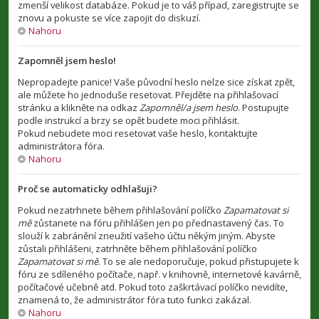
zmenší velikost databáze. Pokud je to váš případ, zaregistrujte se
znovu a pokuste se více zapojit do diskuzí.
Nahoru
Zapomněl jsem heslo!
Nepropadejte panice! Vaše původní heslo nelze sice získat zpět,
ale můžete ho jednoduše resetovat. Přejděte na přihlašovací
stránku a klikněte na odkaz
Zapomněl/a jsem heslo
. Postupujte
podle instrukcí a brzy se opět budete moci přihlásit.
Pokud nebudete moci resetovat vaše heslo, kontaktujte
administrátora fóra.
Nahoru
Proč se automaticky odhlašuji?
Pokud nezatrhnete během přihlašování políčko
Zapamatovat si
mě
zůstanete na fóru přihlášen jen po přednastavený čas. To
slouží k zabránění zneužití vašeho účtu někým jiným. Abyste
zůstali přihlášeni, zatrhněte během přihlašování políčko
Zapamatovat si mě
. To se ale nedoporučuje, pokud přistupujete k
fóru ze sdíleného počítače, např. v knihovně, internetové kavárně,
počítačové učebně atd. Pokud toto zaškrtávací políčko nevidíte,
znamená to, že administrátor fóra tuto funkci zakázal.
Nahoru