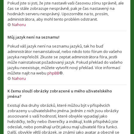
Pokud jste si jisti, že jste nastavili vaši časovou zónu správně, ale
čas se stále zobrazuje nesprávně, pak je čas nastavený na
hodinách serveru nesprávný. Upozorněte na to, prosím,
administrátora, aby mohl tento problém odstranit.
Nahoru
Můj jazyk není na seznamu!
Pokud váš jazyk není na seznamu jazyků, tak ho buď
administrátor nenainstaloval, nebo nikdo toto fórum do vašeho
jazyka nepřeložil. Zkuste se zeptat administrátora fóra, jestli
může nainstalovat požadovaný jazyk. Pokud překlad do vašeho
jazyku neexistuje, můžete vytvořit nový překlad. Více informací
můžete najít na webu
phpBB
®.
Nahoru
K čemu slouží obrázky zobrazené u mého uživatelského
jména?
Existují dva druhy obrázků, které můžou být v příspěvcích
zobrazeny u uživatelského jména. Jedním z nich jsou obrázky
asociované s vaší hodností, které obvykle vypadají jako
hvězdičky, tečky nebo čtverečky a indikují, kolik příspěvků jste
odeslali, nebo pomáhají určit jakou mají uživatelé fóra funkci.
Další, obvykle větší obrázek, je známý jako avatar a obecně se