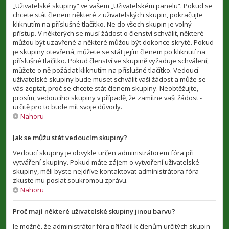
„Uživatelské skupiny“ ve vašem „Uživatelském panelu“. Pokud se
chcete stát členem některé z uživatelských skupin, pokračujte
kliknutím na příslušné tlačítko. Ne do všech skupin je volný
přístup. V některých se musí žádost o členství schválit, některé
můžou být uzavřené a některé můžou být dokonce skryté. Pokud
je skupiny otevřená, můžete se stát jejím členem po kliknutí na
příslušné tlačítko. Pokud členství ve skupině vyžaduje schválení,
můžete o ně požádat kliknutím na příslušné tlačítko. Vedoucí
uživatelské skupiny bude muset schválit vaši žádost a může se
vás zeptat, proč se chcete stát členem skupiny. Neobtěžujte,
prosím, vedoucího skupiny v případě, že zamítne vaši žádost -
určitě pro to bude mít svoje důvody.
Nahoru
Jak se můžu stát vedoucím skupiny?
Vedoucí skupiny je obvykle určen administrátorem fóra při
vytváření skupiny. Pokud máte zájem o vytvoření uživatelské
skupiny, měli byste nejdříve kontaktovat administrátora fóra -
zkuste mu poslat soukromou zprávu.
Nahoru
Proč mají některé uživatelské skupiny jinou barvu?
Je možné, že administrátor fóra přiřadil k členům určitých skupin