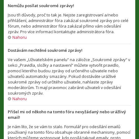
Nemůžu posílat soukromé zprávy!
Jsou tři důvody, proč to tak je. Nejste zaregistrovaní a/nebo
přihlášení, administrátor fóra zakázal soukromé zprávy pro celé
fórum, nebo administrátor fóra zakázal přímo vám odesílání
zpráv. Pro více informací kontaktujte administrátora fóra.
Nahoru
Dostávám nechtěné soukromé zprávy!
Ve vašem „Uživatelském panelu“ na záložce „Soukromé zprávy“ v
sekci „Pravidla, složky a nastavení“ můžete vytvořit pravidlo,
pomocí kterého budou zprávy od určeného uživatele nebo
uživatelů automaticky smazány. Pokud dostáváte urážlivé
soukromé zprávy od určitého uživatele, nahlaste zprávy
moderátorům. Ti mají pravomoc zabránit uživateli v odesílání
soukromých zpráv.
Nahoru
Přišel mi od někoho na tomto fóru nevyžádaný nebo urážlivý
email!
Je nám líto, že se vám to stalo. Formulář pro odesílání emailů
používaný na tomto fóru obsahuje obranné mechanismy, pomocí
kterých můžeme vystopovat, kdo posílá takové emaily, proto