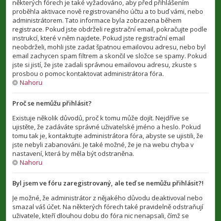
některých fórech je také vyžadováno, aby před přihlášením
proběhla aktivace nově registrovaného účtu a to buď vámi, nebo
administrátorem. Tato informace byla zobrazena během
registrace. Pokud jste obdrželi registrační email, pokračujte podle
instrukcí, které v něm najdete. Pokud jste registrační email
neobdrželi, mohli jste zadat špatnou emailovou adresu, nebo byl
email zachycen spam filtrem a skončil ve složce se spamy. Pokud
jste si jistí, že jste zadali správnou emailovou adresu, zkuste s
prosbou o pomoc kontaktovat administrátora fóra.
Nahoru
Proč se nemůžu přihlásit?
Existuje několik důvodů, proč k tomu může dojít. Nejdříve se
ujistěte, že zadáváte správné uživatelské jméno a heslo. Pokud
tomu tak je, kontaktujte administrátora fóra, abyste se ujistili, že
jste nebyli zabanováni. Je také možné, že je na webu chyba v
nastavení, která by měla být odstraněna.
Nahoru
Byl jsem ve fóru zaregistrovaný, ale teď se nemůžu přihlásit?!
Je možné, že administrátor z nějakého důvodu deaktivoval nebo
smazal váš účet. Na některých fórech také pravidelně odstraňují
uživatele, kteří dlouhou dobu do fóra nic nenapsali, čímž se