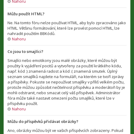
Nahoru
Můžu použít HTML?
Ne. Na tomto fóru nelze používat HTML, aby bylo zpracováno jako
HTML. Většinu formátování, které lze provést pomocí HTML, lze
nahradit použitím BBKódů.
Nahoru
Co jsou to smajlíci?
Smajlíci nebo emotikony jsou malé obrázky, které můžou být
použity k vyjádření pocitů a vytvořeny za použití krátkého kódu,
např. kód :) znamená radost a kód :( znamená smutek. Úplný
seznam smajlíků najdete na formuláři, na kterém se tvoří zprávy
a příspěvky. Pokuste se nepoužívat smajlíky v příliš velkém počtu,
protože můžou způsobit nečitelnost příspěvku a moderátoři by je
mohli odstranit, nebo smazat celý váš příspěvek. Administrátor
fóra může také nastavit omezení počtu smajlíků, které lze v
příspěvku použít.
Nahoru
Můžu do příspěvků přidávat obrázky?
Ano, obrázky můžou být ve vašich příspěvcích zobrazeny. Pokud