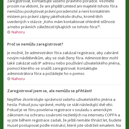
zaregistrovat, kontaktujte vašeho právního poradce. Vezměte
prosím na vědomí, že ani phpBB Limited ani majitelé tohoto fóra
nemůžou poskytovat právní poradenství a není kontaktním
místem pro právní zájmy jakéhokoliv druhu, kromě těch
uvedených v otázce „Koho mám kontaktovat ohledně stížnosti
a/nebo právních záležitostí týkajících se tohoto fóra?“.
Nahoru
Proč se nemůžu zaregistrovat?
Je možné, že administrátor fóra zakázal registrace, aby zabránil
novým návštěvníkům, aby se stali členy fóra. Administrátor mohl
také zakázat vaši IP adresu nebo používání uživatelského jména,
pomocí kterého se snažíš zaregistrovat. Kontaktujte
administrátora fóra a požádejte ho o pomoc.
Nahoru
Zaregistroval jsem se, ale nemůžu se přihlásit!
Nejdříve zkontrolujte správnost vašeho uživatelského jména a
hesla. Pokud jsou správné, mohly se stát následující dvě věci.
Pokud je ve fóru povolena registrace v souladu s americkým
zákonem na ochranu soukromí nezletilých na internetu COPPA a
vy jste během registrace zadali, že ještě nemáte třináct let, budete
muset postupovat podle instrukcí, které jste obdrželi emailem. Na