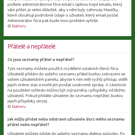
pošlete administrátorovi fóra email s úplnou kopií emailu, který
vám přišel. Je velmi důležité, aby v něm byly zahrnuty hlavičky,
které obsahují podrobné údaje o uživateli, který email poslal.
Administrátor fóra pak bude moci problém vyřešit.
Nahoru
Přátelé a nepřátelé
Co jsou seznamy přátel a nepřátel?
Tyto seznamy můžete použít k rozdělení ostatních členů fóra.
Uživatelé přidáni do vašeho seznamu přátel budou zobrazeni ve
vašem uživatelském panelu, abyste k nim měli rychlý přístup, viděli
jejich online stav a mohli jim posílat soukromé zprávy. V závislosti
na použitém vzhledu můžou být zvýrazněny i příspěvky od těchto
uživatelů. Pokud přidáte uživatele do seznamu nepřátel, budou
jejich příspěvky skryty.
Nahoru
Jak můžu přidat nebo odstranit uživatele do/z mého seznamu
přátel nebo nepřátel?
Uživatele můžete přidat do vašeho seznamu dvěma způsoby. Po