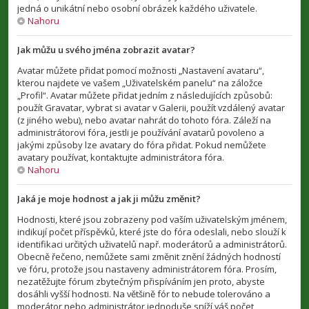
jedná o unikátní nebo osobní obrázek každého uživatele.
Nahoru
Jak můžu u svého jména zobrazit avatar?
Avatar můžete přidat pomocí možnosti „Nastavení avataru“,
kterou najdete ve vašem „Uživatelském panelu“ na záložce
„Profil“. Avatar můžete přidat jedním z následujících způsobů:
použít Gravatar, vybrat si avatar v Galerii, použít vzdálený avatar
(z jiného webu), nebo avatar nahrát do tohoto fóra. Záleží na
administrátorovi fóra, jestli je používání avatarů povoleno a
jakými způsoby lze avatary do fóra přidat. Pokud nemůžete
avatary používat, kontaktujte administrátora fóra.
Nahoru
Jaká je moje hodnost a jak ji můžu změnit?
Hodnosti, které jsou zobrazeny pod vaším uživatelským jménem,
indikují počet příspěvků, které jste do fóra odeslali, nebo slouží k
identifikaci určitých uživatelů např. moderátorů a administrátorů.
Obecně řečeno, nemůžete sami změnit znění žádných hodností
ve fóru, protože jsou nastaveny administrátorem fóra. Prosím,
nezatěžujte fórum zbytečným přispíváním jen proto, abyste
dosáhli vyšší hodnosti. Na většině fór to nebude tolerováno a
moderátor nebo administrátor jednoduše sníží váš počet