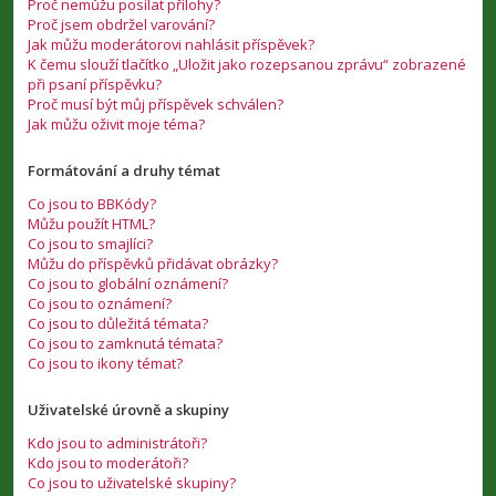
Proč nemůžu posílat přílohy?
Proč jsem obdržel varování?
Jak můžu moderátorovi nahlásit příspěvek?
K čemu slouží tlačítko „Uložit jako rozepsanou zprávu“ zobrazené
při psaní příspěvku?
Proč musí být můj příspěvek schválen?
Jak můžu oživit moje téma?
Formátování a druhy témat
Co jsou to BBKódy?
Můžu použít HTML?
Co jsou to smajlíci?
Můžu do příspěvků přidávat obrázky?
Co jsou to globální oznámení?
Co jsou to oznámení?
Co jsou to důležitá témata?
Co jsou to zamknutá témata?
Co jsou to ikony témat?
Uživatelské úrovně a skupiny
Kdo jsou to administrátoři?
Kdo jsou to moderátoři?
Co jsou to uživatelské skupiny?