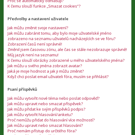
Proč se automaticky odhlašuji?
K čemu slouží funkce „Smazat cookies“?
Předvolby a nastavení uživatele
Jak můžu změnit svoje nastavení?
Jak můžu zabránit tomu, aby bylo moje uživatelské jméno
zobrazeno na seznamu uživatelů nacházejících se ve fóru?
Zobrazení časů není správné!
Změnil jsem časovou zónu, ale čas se stále nezobrazuje správně!
Můj jazyk není na seznamu!
K čemu slouží obrázky zobrazené u mého uživatelského jména?
Jak můžu u svého jména zobrazit avatar?
Jaká je moje hodnost a jak ji můžu změnit?
Když chci poslat email uživateli fóra, musím se přihlásit?
Psaní příspěvků
Jak můžu vytvořit nové téma nebo poslat odpověď?
Jak můžu upravit nebo smazat příspěvek?
Jak můžu přidat ke svým příspěvků podpis?
Jak můžu vytvořit hlasování/anketu?
Proč nemůžu přidat do hlasování více možností?
Jak můžu upravit nebo smazat hlasování?
Proč nemám přístup do určitého fóra?