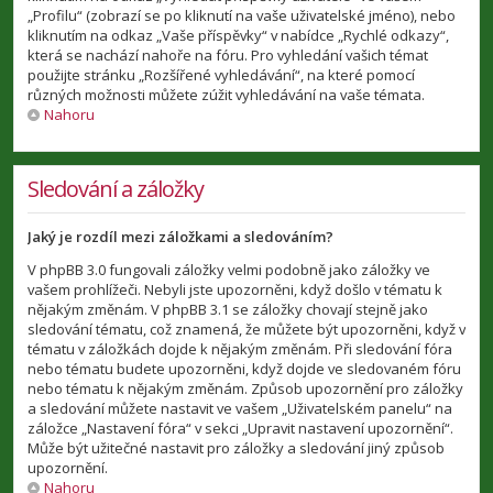
„Profilu“ (zobrazí se po kliknutí na vaše uživatelské jméno), nebo
kliknutím na odkaz „Vaše příspěvky“ v nabídce „Rychlé odkazy“,
která se nachází nahoře na fóru. Pro vyhledání vašich témat
použijte stránku „Rozšířené vyhledávání“, na které pomocí
různých možnosti můžete zúžit vyhledávání na vaše témata.
Nahoru
Sledování a záložky
Jaký je rozdíl mezi záložkami a sledováním?
V phpBB 3.0 fungovali záložky velmi podobně jako záložky ve
vašem prohlížeči. Nebyli jste upozorněni, když došlo v tématu k
nějakým změnám. V phpBB 3.1 se záložky chovají stejně jako
sledování tématu, což znamená, že můžete být upozorněni, když v
tématu v záložkách dojde k nějakým změnám. Při sledování fóra
nebo tématu budete upozorněni, když dojde ve sledovaném fóru
nebo tématu k nějakým změnám. Způsob upozornění pro záložky
a sledování můžete nastavit ve vašem „Uživatelském panelu“ na
záložce „Nastavení fóra“ v sekci „Upravit nastavení upozornění“.
Může být užitečné nastavit pro záložky a sledování jiný způsob
upozornění.
Nahoru