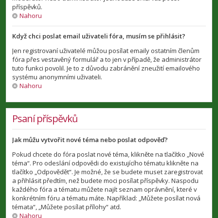
příspěvků.
Nahoru
Když chci poslat email uživateli fóra, musím se přihlásit?
Jen registrovaní uživatelé můžou posílat emaily ostatním členům
fóra přes vestavěný formulář a to jen v případě, že administrátor
tuto funkci povolil. Je to z důvodu zabránění zneužití emailového
systému anonymními uživateli.
Nahoru
Psaní příspěvků
Jak můžu vytvořit nové téma nebo poslat odpověď?
Pokud chcete do fóra poslat nové téma, klikněte na tlačítko „Nové
téma“. Pro odeslání odpovědi do existujícího tématu klikněte na
tlačítko „Odpovědět“. Je možné, že se budete muset zaregistrovat
a přihlásit předtím, než budete moci posílat příspěvky. Naspodu
každého fóra a tématu můžete najít seznam oprávnění, které v
konkrétním fóru a tématu máte. Například: „Můžete posílat nová
témata“, „Můžete posílat přílohy“ atd.
Nahoru