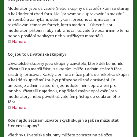
Moderátoři jsou uživatelé (nebo skupiny uživatelů), kteří se starají
o každodenní chod fóra. Mají pravomoc k upravování a mazání
příspěvků a zamykání, odemykání, přesunování, mazání a
rozdělování témat ve fórech, která moderují. Obecně jsou
moderátoři přítomni, aby zabraňovali uživatelů v psaní mimo téma
nebo v posílání hanlivých nebo urážlivých materiálů.
Nahoru
Co jsou to uživatelské skupiny?
Uživatelské skupiny jsou skupiny uživatelů, které dělí komunitu
uživatelů na menší části, se kterými můžou administrátoři fóra
snadněji pracovat. Každý člen fóra může patřit do několika skupin
a každé skupině můžou být přiřazena různá oprávnění. To
umožňuje administrátorům jednoduše měnit oprávnění pro
mnoho uživatelů najednou, například změnit oprávnění pro
moderátory, nebo povolit uživatelům přístup do soukromého
fóra.
Nahoru
Kde najdu seznam uživatelských skupin a jak se můžu stát
členem skupiny?
Všechny uživatelské skupiny můžete zobrazit na záložce