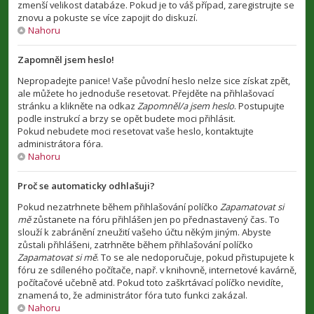
zmenší velikost databáze. Pokud je to váš případ, zaregistrujte se
znovu a pokuste se více zapojit do diskuzí.
Nahoru
Zapomněl jsem heslo!
Nepropadejte panice! Vaše původní heslo nelze sice získat zpět,
ale můžete ho jednoduše resetovat. Přejděte na přihlašovací
stránku a klikněte na odkaz
Zapomněl/a jsem heslo
. Postupujte
podle instrukcí a brzy se opět budete moci přihlásit.
Pokud nebudete moci resetovat vaše heslo, kontaktujte
administrátora fóra.
Nahoru
Proč se automaticky odhlašuji?
Pokud nezatrhnete během přihlašování políčko
Zapamatovat si
mě
zůstanete na fóru přihlášen jen po přednastavený čas. To
slouží k zabránění zneužití vašeho účtu někým jiným. Abyste
zůstali přihlášeni, zatrhněte během přihlašování políčko
Zapamatovat si mě
. To se ale nedoporučuje, pokud přistupujete k
fóru ze sdíleného počítače, např. v knihovně, internetové kavárně,
počítačové učebně atd. Pokud toto zaškrtávací políčko nevidíte,
znamená to, že administrátor fóra tuto funkci zakázal.
Nahoru