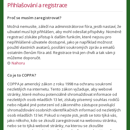
Přihlašování a registrace
Proč se musím zaregistrovat?
Možná nemusíte, záleží na administrátorovi fóra, jestli nastaví, že
uživatel musí být přihlášen, aby mohl odesílat příspěvky. Nicméně
registrací získáte přístup k dalším funkcím, které nejsou pro
nepřihlášené uživatele dostupné, jako je například možnost
použití vlastních avatarů, posílání soukromých zpráv a emailů
ostatním členům fóra atd. Registrace trvá jen chvíli a tak vám ji
můžeme doporučit.
Nahoru
Co je to COPPA?
COPPA je americký zákon z roku 1998 na ochranu soukromí
nezletilých na internetu. Tento zákon vyžaduje, aby webové
stránky, které mohou potenciálně shromažďovat informace od
nezletilých osob mladších 13 let, získaly písemný souhlas rodičů
nebo nějaké jiné potvrzení od zákonného zástupce povolující
shromažďování osobních identifikačních informací od nezletilých
osob mladších 13 let. Pokud si nejste jisti, jestli se toto týká vás,
jako někoho, kdo se zkouší zaregistrovat na webovou stránku,
nebo se to týká webové stránky, na kterou se zkoušíte