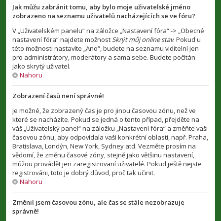
Jak můžu zabránit tomu, aby bylo moje uživatelské jméno
zobrazeno na seznamu uživatelů nacházejících se ve fóru?
V „Uživatelském panelu“ na záložce „Nastavení fóra“ -> „Obecné
nastavení fóra“ najdete možnost
Skrýt můj online stav
. Pokud u
této možnosti nastavíte „Ano“, budete na seznamu viditelní jen
pro administrátory, moderátory a sama sebe. Budete počítán
jako skrytý uživatel.
Nahoru
Zobrazení časů není správné!
Je možné, že zobrazený čas je pro jinou časovou zónu, než ve
které se nacházíte. Pokud se jedná o tento případ, přejděte na
váš „Uživatelský panel“ na záložku „Nastavení fóra“ a změňte vaši
časovou zónu, aby odpovídala vaší konkrétní oblasti, např. Praha,
Bratislava, Londýn, New York, Sydney atd. Vezměte prosím na
vědomí, že změnu časové zóny, stejně jako většinu nastavení,
můžou provádět jen zaregistrovaní uživatelé. Pokud ještě nejste
registrováni, toto je dobrý důvod, proč tak učinit.
Nahoru
Změnil jsem časovou zónu, ale čas se stále nezobrazuje
správně!