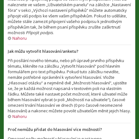
naleznete ve vašem „Uživatelském panelu“ na záložce „Nastavení
fóra“ v sekci „Výchozí nastavení příspěvků“ můžete automaticky
připojit váš podpis ke všem vašim příspěvkům. Pokud to uděláte,
můžete stále zamezit připojení vašeho podpisu k jednotlivým
příspěvkům tak, že během psaní příspěvku zrušíte zaškrtnutí
možnosti
Připojit podpis
.
Nahoru
Jak můžu vytvořit hlasování/anketu?
Při posílání nového tématu, nebo při úpravě prvního příspěvku
tématu, klikněte na záložku „Vytvořit hlasování“ pod hlavním
formulářem pro text příspěvku. Pokud tuto záložku nevidíte,
nemáte potřebné oprávnění k vytvoření hlasování. Vložte
„Hlasovací otázku“ a nejméně dvě „Možnosti hlasování“, ujistěte
se, že je každá možnost napsaná v textovém poli na vlastním
řádku. Můžete také nastavit počet možností, které uživatel může
během hlasování vybrat (v poli „Možností na uživatele“), časové
omezení trvání hlasování ve dnech (0 pro časově neomezené
hlasování) a nakonec můžete povolit uživatelům měnit jejich hlasy.
Nahoru
Proč nemůžu přidat do hlasování více možností?
Omezení počtu možností v hlasování je nastaveno