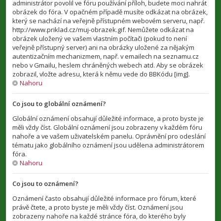
administrátor povolil ve fóru používání příloh, budete moci nahrát
obrázek do fóra. V opačném případě musíte odkázat na obrázek,
který se nachází na veřejně přístupném webovém serveru, např.
http://www.priklad.cz/muj-obrazek.gif. Nemůžete odkázat na
obrázek uložený ve vašem vlastním počítači (pokud to není
veřejně přístupný server) ani na obrázky uložené za nějakým
autentizačním mechanizmem, např. v emailech na seznamu.cz
nebo v Gmailu, heslem chráněných webech atd. Aby se obrázek
zobrazil, vložte adresu, která k němu vede do BBKódu [img].
Nahoru
Co jsou to globální oznámení?
Globální oznámení obsahují důležité informace, a proto byste je
měli vždy číst. Globální oznámení jsou zobrazeny v každém fóru
nahoře a ve vašem uživatelském panelu. Oprávnění pro odeslání
tématu jako globálního oznámení jsou udělena administrátorem
fóra.
Nahoru
Co jsou to oznámení?
Oznámení často obsahují důležité informace pro fórum, které
právě čtete, a proto byste je měli vždy číst. Oznámení jsou
zobrazeny nahoře na každé stránce fóra, do kterého byly