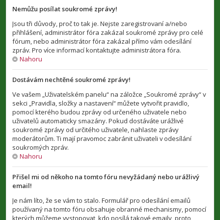
Nemůžu posílat soukromé zprávy!
Jsou tři důvody, proč to tak je. Nejste zaregistrovaní a/nebo
přihlášení, administrátor fóra zakázal soukromé zprávy pro celé
fórum, nebo administrátor fóra zakázal přímo vám odesílání
zpráv. Pro více informací kontaktujte administrátora fóra.
Nahoru
Dostávám nechtěné soukromé zprávy!
Ve vašem „Uživatelském panelu“ na záložce „Soukromé zprávy“ v
sekci „Pravidla, složky a nastavení“ můžete vytvořit pravidlo,
pomocí kterého budou zprávy od určeného uživatele nebo
uživatelů automaticky smazány. Pokud dostáváte urážlivé
soukromé zprávy od určitého uživatele, nahlaste zprávy
moderátorům. Ti mají pravomoc zabránit uživateli v odesílání
soukromých zpráv.
Nahoru
Přišel mi od někoho na tomto fóru nevyžádaný nebo urážlivý
email!
Je nám líto, že se vám to stalo. Formulář pro odesílání emailů
používaný na tomto fóru obsahuje obranné mechanismy, pomocí
kterých můžeme vystopovat, kdo posílá takové emaily, proto