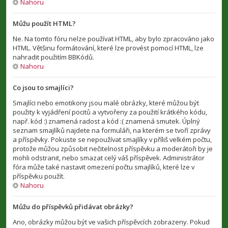
Nahoru
Můžu použít HTML?
Ne. Na tomto fóru nelze používat HTML, aby bylo zpracováno jako
HTML. Většinu formátování, které lze provést pomocí HTML, lze
nahradit použitím BBKódů.
Nahoru
Co jsou to smajlíci?
Smajlíci nebo emotikony jsou malé obrázky, které můžou být
použity k vyjádření pocitů a vytvořeny za použití krátkého kódu,
např. kód :) znamená radost a kód :( znamená smutek. Úplný
seznam smajlíků najdete na formuláři, na kterém se tvoří zprávy
a příspěvky. Pokuste se nepoužívat smajlíky v příliš velkém počtu,
protože můžou způsobit nečitelnost příspěvku a moderátoři by je
mohli odstranit, nebo smazat celý váš příspěvek. Administrátor
fóra může také nastavit omezení počtu smajlíků, které lze v
příspěvku použít.
Nahoru
Můžu do příspěvků přidávat obrázky?
Ano, obrázky můžou být ve vašich příspěvcích zobrazeny. Pokud