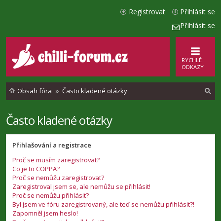
Registrovat
Přihlásit se
Přihlásit se
RYCHLÉ
ODKAZY
Obsah fóra
Často kladené otázky
Často kladené otázky
l
e
Přihlašování a registrace
d
Proč se musím zaregistrovat?
a
Co je to COPPA?
t
Proč se nemůžu zaregistrovat?
Zaregistroval jsem se, ale nemůžu se přihlásit!
Proč se nemůžu přihlásit?
Byl jsem ve fóru zaregistrovaný, ale teď se nemůžu přihlásit?!
Zapomněl jsem heslo!