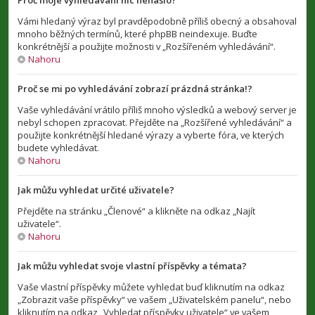
Proč moje vyhledávání nic nenašlo?
Vámi hledaný výraz byl pravděpodobně příliš obecný a obsahoval
mnoho běžných termínů, které phpBB neindexuje. Buďte
konkrétnější a použijte možnosti v „Rozšířeném vyhledávání“.
Nahoru
Proč se mi po vyhledávání zobrazí prázdná stránka!?
Vaše vyhledávání vrátilo příliš mnoho výsledků a webový server je
nebyl schopen zpracovat. Přejděte na „Rozšířené vyhledávání“ a
použijte konkrétnější hledané výrazy a vyberte fóra, ve kterých
budete vyhledávat.
Nahoru
Jak můžu vyhledat určité uživatele?
Přejděte na stránku „Členové“ a klikněte na odkaz „Najít
uživatele“.
Nahoru
Jak můžu vyhledat svoje vlastní příspěvky a témata?
Vaše vlastní příspěvky můžete vyhledat buď kliknutím na odkaz
„Zobrazit vaše příspěvky“ ve vašem „Uživatelském panelu“, nebo
kliknutím na odkaz „Vyhledat příspěvky uživatele“ ve vašem