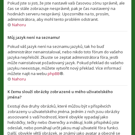
Pokud jste si jisti, že jste nastavili vaši časovou zónu správně, ale
čas se stále zobrazuje nesprávně, pak je čas nastavený na
hodinách serveru nesprávný. Upozorněte na to, prosím,
administrátora, aby mohl tento problém odstranit.
Nahoru
Můj jazyk není na seznamu!
Pokud váš jazyk není na seznamu jazyků, tak ho buď
administrátor nenainstaloval, nebo nikdo toto fórum do vašeho
jazyka nepřeložil. Zkuste se zeptat administrátora fóra, jestli
může nainstalovat požadovaný jazyk. Pokud překlad do vašeho
jazyku neexistuje, můžete vytvořit nový překlad. Více informací
můžete najít na webu
phpBB
®.
Nahoru
K čemu slouží obrázky zobrazené u mého uživatelského
jména?
Existují dva druhy obrázků, které můžou být v příspěvcích
zobrazeny u uživatelského jména. Jedním z nich jsou obrázky
asociované s vaší hodností, které obvykle vypadají jako
hvězdičky, tečky nebo čtverečky a indikují, kolik příspěvků jste
odeslali, nebo pomáhají určit jakou mají uživatelé fóra funkci.
Další, obvykle větší obrázek, je známý jako avatar a obecně se