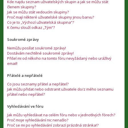
Kde najdu seznam uživatelských skupin a jak se můžu stát
členem skupiny?
Jak se můžu stát vedoucím skupiny?
Proč mají některé uživatelské skupiny jinou barvu?
Co je to „Výchozí uživatelská skupina“?
K čemu slouží odkaz „Tým“?
Soukromé zprávy
Nemůžu posílat soukromé zprávy!
Dostávám nechtěné soukromé zprávy!
Přišel mi od někoho na tomto fóru nevyžádaný nebo urážlivý
email!
Přátelé a nepřátelé
Co jsou seznamy přátel a nepřátel?
Jak můžu přidat nebo odstranit uživatele do/z mého seznamu
přátel nebo nepřátel?
Vyhledávání ve fóru
Jak můžu vyhledávat na celém fóru nebo v jednotlivých fórech?
Proč moje vyhledávání nic nenašlo?
Proč se mi po vyhledávání zobrazí prázdná stránka!?