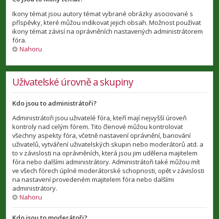
Ikony témat jsou autory témat vybrané obrázky asociované s
příspěvky, které můžou indikovat jejich obsah. Možnost používat
ikony témat závisí na oprávněních nastavených administrátorem
fóra.
Nahoru
Uživatelské úrovně a skupiny
Kdo jsou to administrátoři?
Administrátoři jsou uživatelé fóra, kteří mají nejvyšší úroveň
kontroly nad celým fórem. Tito členové můžou kontrolovat
všechny aspekty fóra, včetně nastavení oprávnění, banování
uživatelů, vytváření uživatelských skupin nebo moderátorů atd. a
to v závislosti na oprávněních, která jsou jim udělena majitelem
fóra nebo dalšími administrátory. Administrátoři také můžou mít
ve všech fórech úplné moderátorské schopnosti, opět v závislosti
na nastavení provedeném majitelem fóra nebo dalšími
administrátory.
Nahoru
Kdo jsou to moderátoři?