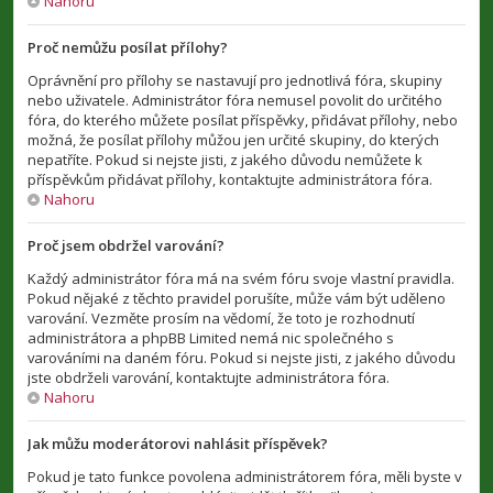
Nahoru
Proč nemůžu posílat přílohy?
Oprávnění pro přílohy se nastavují pro jednotlivá fóra, skupiny
nebo uživatele. Administrátor fóra nemusel povolit do určitého
fóra, do kterého můžete posílat příspěvky, přidávat přílohy, nebo
možná, že posílat přílohy můžou jen určité skupiny, do kterých
nepatříte. Pokud si nejste jisti, z jakého důvodu nemůžete k
příspěvkům přidávat přílohy, kontaktujte administrátora fóra.
Nahoru
Proč jsem obdržel varování?
Každý administrátor fóra má na svém fóru svoje vlastní pravidla.
Pokud nějaké z těchto pravidel porušíte, může vám být uděleno
varování. Vezměte prosím na vědomí, že toto je rozhodnutí
administrátora a phpBB Limited nemá nic společného s
varováními na daném fóru. Pokud si nejste jisti, z jakého důvodu
jste obdrželi varování, kontaktujte administrátora fóra.
Nahoru
Jak můžu moderátorovi nahlásit příspěvek?
Pokud je tato funkce povolena administrátorem fóra, měli byste v