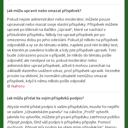
Jak můžu upravit nebo smazat příspěvek?
Pokud nejste administrátor nebo moderátor, můžete pouze
upravovat nebo mazat svoje vlastní příspěvky. Příspěvek můžete
upravit po kliknutí na tlačítko „Upravit“, které se nachází v
příslušném příspěvku. Někdy lze upravit příspěvek jen po
omezenou dobu po jeho odeslání. Pokud již někdo na příspěvek
odpověděl a vy se do tématu vrátíte, najdete pod ním krátký text,
ve kterém je uvedeno kolikrát a kdy jste příspěvek upravili. Toto
bude zobrazeno pouze v případě, že někdo do tématu pošle
odpověď, ale neobjeví se to, pokud moderátor nebo
administrátor upraví příspěvek, ačkoli ti mohou zanechat na
základě vlastního uvážení vzkaz, proč příspěvek upravili. Vezměte
prosím na vědomí, že normální uživatelé nemůžou smazat
příspěvek, když k němu někdo pošle odpověď.
Nahoru
Jak můžu přidat ke svým příspěvků podpis?
Abyste mohli přidat podpis k vašim příspěvkům, musíte ho nejdřív
ve vašem „Uživatelském panelu“ na záložce „Profil“ vytvořit.
Jakmile ho vytvoříte, můžete při psaní příspěvku zatrhnout políčko
Připojit podpis
, čímž váš podpis k příspěvku připojíte. Pomocí
možnosti „Připojit můj podpis ke všem mým příspěvkům“, kterou