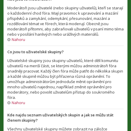
Moderátoři jsou uživatelé (nebo skupiny uživatelů), kteří se starají
o každodenní chod fóra. Mají pravomoc k upravování a mazání
příspěvků a zamykání, odemykání, přesunování, mazání a
rozdělování témat ve fórech, která moderují. Obecně jsou
moderátoři přítomni, aby zabraňovali uživatelů v psaní mimo téma
nebo v posílání hanlivých nebo urážlivých materiálů.
Nahoru
Co jsou to uživatelské skupiny?
Uživatelské skupiny jsou skupiny uživatelů, které dělí komunitu
uživatelů na menší části, se kterými můžou administrátoři fóra
snadněji pracovat. Každý člen fóra může patřit do několika skupin
a každé skupině můžou být přiřazena různá oprávnění. To
umožňuje administrátorům jednoduše měnit oprávnění pro
mnoho uživatelů najednou, například změnit oprávnění pro
moderátory, nebo povolit uživatelům přístup do soukromého
fóra.
Nahoru
Kde najdu seznam uživatelských skupin a jak se můžu stát
členem skupiny?
Všechny uživatelské skupiny můžete zobrazit na záložce