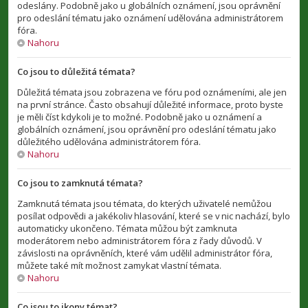
odeslány. Podobně jako u globálních oznámení, jsou oprávnění
pro odeslání tématu jako oznámení udělována administrátorem
fóra.
Nahoru
Co jsou to důležitá témata?
Důležitá témata jsou zobrazena ve fóru pod oznámeními, ale jen
na první stránce. Často obsahují důležité informace, proto byste
je měli číst kdykoli je to možné. Podobně jako u oznámení a
globálních oznámení, jsou oprávnění pro odeslání tématu jako
důležitého udělována administrátorem fóra.
Nahoru
Co jsou to zamknutá témata?
Zamknutá témata jsou témata, do kterých uživatelé nemůžou
posílat odpovědi a jakékoliv hlasování, které se v nic nachází, bylo
automaticky ukončeno. Témata můžou být zamknuta
moderátorem nebo administrátorem fóra z řady důvodů. V
závislosti na oprávněních, které vám udělil administrátor fóra,
můžete také mít možnost zamykat vlastní témata.
Nahoru
Co jsou to ikony témat?