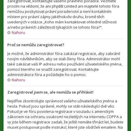
zaregistrovat, kontaktujte vašeho právního poradce. Vezměte
prosím na vědomí, že ani phpBB Limited ani majitelé tohoto fóra
nemůžou poskytovat právní poradenství a není kontaktním
místem pro právní zájmy jakéhokoliv druhu, kromě těch
uvedených v otázce „Koho mám kontaktovat ohledně stížnosti
a/nebo právních záležitostí týkajících se tohoto fóra?“.
Nahoru
Proč se nemůžu zaregistrovat?
Je možné, že administrátor fóra zakázal registrace, aby zabránil
novým návštěvníkům, aby se stali členy fóra. Administrátor mohl
také zakázat vaši IP adresu nebo používání uživatelského jména,
pomocí kterého se snažíš zaregistrovat. Kontaktujte
administrátora fóra a požádejte ho o pomoc.
Nahoru
Zaregistroval jsem se, ale nemůžu se přihlásit!
Nejdříve zkontrolujte správnost vašeho uživatelského jména a
hesla. Pokud jsou správné, mohly se stát následující dvě věci.
Pokud je ve fóru povolena registrace v souladu s americkým
zákonem na ochranu soukromí nezletilých na internetu COPPA a
vy jste během registrace zadali, že ještě nemáte třináct let, budete
muset postupovat podle instrukcí, které jste obdrželi emailem. Na