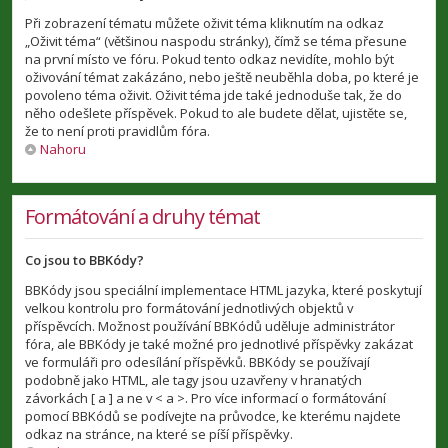
Při zobrazení tématu můžete oživit téma kliknutím na odkaz
„Oživit téma“ (většinou naspodu stránky), čímž se téma přesune
na první místo ve fóru. Pokud tento odkaz nevidíte, mohlo být
oživování témat zakázáno, nebo ještě neuběhla doba, po které je
povoleno téma oživit. Oživit téma jde také jednoduše tak, že do
něho odešlete příspěvek. Pokud to ale budete dělat, ujistěte se,
že to není proti pravidlům fóra.
Nahoru
Formátování a druhy témat
Co jsou to BBKódy?
BBKódy jsou speciální implementace HTML jazyka, které poskytují
velkou kontrolu pro formátování jednotlivých objektů v
příspěvcích. Možnost používání BBKódů uděluje administrátor
fóra, ale BBKódy je také možné pro jednotlivé příspěvky zakázat
ve formuláři pro odesílání příspěvků. BBKódy se používají
podobně jako HTML, ale tagy jsou uzavřeny v hranatých
závorkách [ a ] a ne v < a >. Pro více informací o formátování
pomocí BBKódů se podívejte na průvodce, ke kterému najdete
odkaz na stránce, na které se píší příspěvky.