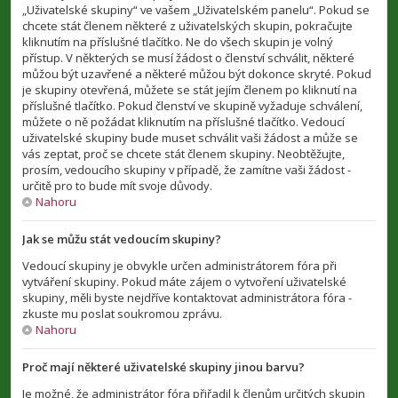
„Uživatelské skupiny“ ve vašem „Uživatelském panelu“. Pokud se
chcete stát členem některé z uživatelských skupin, pokračujte
kliknutím na příslušné tlačítko. Ne do všech skupin je volný
přístup. V některých se musí žádost o členství schválit, některé
můžou být uzavřené a některé můžou být dokonce skryté. Pokud
je skupiny otevřená, můžete se stát jejím členem po kliknutí na
příslušné tlačítko. Pokud členství ve skupině vyžaduje schválení,
můžete o ně požádat kliknutím na příslušné tlačítko. Vedoucí
uživatelské skupiny bude muset schválit vaši žádost a může se
vás zeptat, proč se chcete stát členem skupiny. Neobtěžujte,
prosím, vedoucího skupiny v případě, že zamítne vaši žádost -
určitě pro to bude mít svoje důvody.
Nahoru
Jak se můžu stát vedoucím skupiny?
Vedoucí skupiny je obvykle určen administrátorem fóra při
vytváření skupiny. Pokud máte zájem o vytvoření uživatelské
skupiny, měli byste nejdříve kontaktovat administrátora fóra -
zkuste mu poslat soukromou zprávu.
Nahoru
Proč mají některé uživatelské skupiny jinou barvu?
Je možné, že administrátor fóra přiřadil k členům určitých skupin