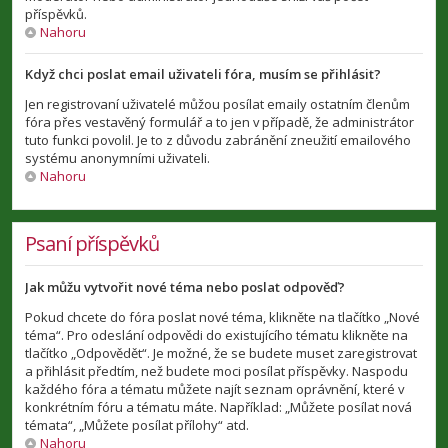
příspěvků.
Nahoru
Když chci poslat email uživateli fóra, musím se přihlásit?
Jen registrovaní uživatelé můžou posílat emaily ostatním členům
fóra přes vestavěný formulář a to jen v případě, že administrátor
tuto funkci povolil. Je to z důvodu zabránění zneužití emailového
systému anonymními uživateli.
Nahoru
Psaní příspěvků
Jak můžu vytvořit nové téma nebo poslat odpověď?
Pokud chcete do fóra poslat nové téma, klikněte na tlačítko „Nové
téma“. Pro odeslání odpovědi do existujícího tématu klikněte na
tlačítko „Odpovědět“. Je možné, že se budete muset zaregistrovat
a přihlásit předtím, než budete moci posílat příspěvky. Naspodu
každého fóra a tématu můžete najít seznam oprávnění, které v
konkrétním fóru a tématu máte. Například: „Můžete posílat nová
témata“, „Můžete posílat přílohy“ atd.
Nahoru