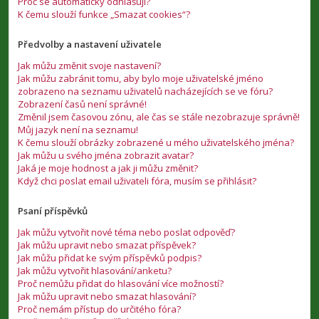
Proč se automaticky odhlašuji?
K čemu slouží funkce „Smazat cookies“?
Předvolby a nastavení uživatele
Jak můžu změnit svoje nastavení?
Jak můžu zabránit tomu, aby bylo moje uživatelské jméno
zobrazeno na seznamu uživatelů nacházejících se ve fóru?
Zobrazení časů není správné!
Změnil jsem časovou zónu, ale čas se stále nezobrazuje správně!
Můj jazyk není na seznamu!
K čemu slouží obrázky zobrazené u mého uživatelského jména?
Jak můžu u svého jména zobrazit avatar?
Jaká je moje hodnost a jak ji můžu změnit?
Když chci poslat email uživateli fóra, musím se přihlásit?
Psaní příspěvků
Jak můžu vytvořit nové téma nebo poslat odpověď?
Jak můžu upravit nebo smazat příspěvek?
Jak můžu přidat ke svým příspěvků podpis?
Jak můžu vytvořit hlasování/anketu?
Proč nemůžu přidat do hlasování více možností?
Jak můžu upravit nebo smazat hlasování?
Proč nemám přístup do určitého fóra?