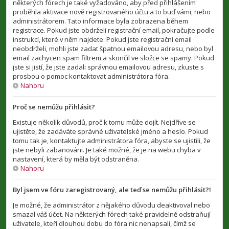
některých fórech je také vyžadováno, aby před přihlášením
proběhla aktivace nově registrovaného účtu a to buď vámi, nebo
administrátorem. Tato informace byla zobrazena během
registrace. Pokud jste obdrželi registrační email, pokračujte podle
instrukcí, které v něm najdete. Pokud jste registrační email
neobdrželi, mohli jste zadat špatnou emailovou adresu, nebo byl
email zachycen spam filtrem a skončil ve složce se spamy. Pokud
jste si jistí, že jste zadali správnou emailovou adresu, zkuste s
prosbou o pomoc kontaktovat administrátora fóra.
Nahoru
Proč se nemůžu přihlásit?
Existuje několik důvodů, proč k tomu může dojít. Nejdříve se
ujistěte, že zadáváte správné uživatelské jméno a heslo. Pokud
tomu tak je, kontaktujte administrátora fóra, abyste se ujistili, že
jste nebyli zabanováni. Je také možné, že je na webu chyba v
nastavení, která by měla být odstraněna.
Nahoru
Byl jsem ve fóru zaregistrovaný, ale teď se nemůžu přihlásit?!
Je možné, že administrátor z nějakého důvodu deaktivoval nebo
smazal váš účet. Na některých fórech také pravidelně odstraňují
uživatele, kteří dlouhou dobu do fóra nic nenapsali, čímž se