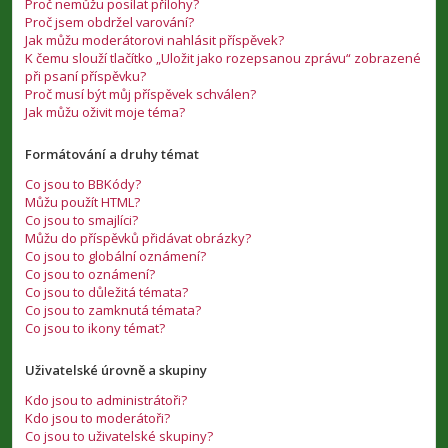
Proč nemůžu posílat přílohy?
Proč jsem obdržel varování?
Jak můžu moderátorovi nahlásit příspěvek?
K čemu slouží tlačítko „Uložit jako rozepsanou zprávu“ zobrazené
při psaní příspěvku?
Proč musí být můj příspěvek schválen?
Jak můžu oživit moje téma?
Formátování a druhy témat
Co jsou to BBKódy?
Můžu použít HTML?
Co jsou to smajlíci?
Můžu do příspěvků přidávat obrázky?
Co jsou to globální oznámení?
Co jsou to oznámení?
Co jsou to důležitá témata?
Co jsou to zamknutá témata?
Co jsou to ikony témat?
Uživatelské úrovně a skupiny
Kdo jsou to administrátoři?
Kdo jsou to moderátoři?
Co jsou to uživatelské skupiny?