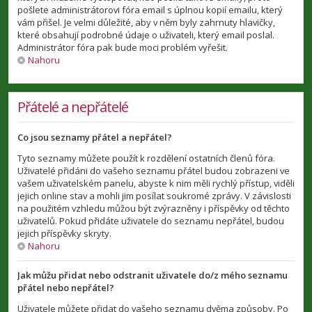
pošlete administrátorovi fóra email s úplnou kopií emailu, který
vám přišel. Je velmi důležité, aby v něm byly zahrnuty hlavičky,
které obsahují podrobné údaje o uživateli, který email poslal.
Administrátor fóra pak bude moci problém vyřešit.
Nahoru
Přátelé a nepřátelé
Co jsou seznamy přátel a nepřátel?
Tyto seznamy můžete použít k rozdělení ostatních členů fóra.
Uživatelé přidáni do vašeho seznamu přátel budou zobrazeni ve
vašem uživatelském panelu, abyste k nim měli rychlý přístup, viděli
jejich online stav a mohli jim posílat soukromé zprávy. V závislosti
na použitém vzhledu můžou být zvýrazněny i příspěvky od těchto
uživatelů. Pokud přidáte uživatele do seznamu nepřátel, budou
jejich příspěvky skryty.
Nahoru
Jak můžu přidat nebo odstranit uživatele do/z mého seznamu
přátel nebo nepřátel?
Uživatele můžete přidat do vašeho seznamu dvěma způsoby. Po