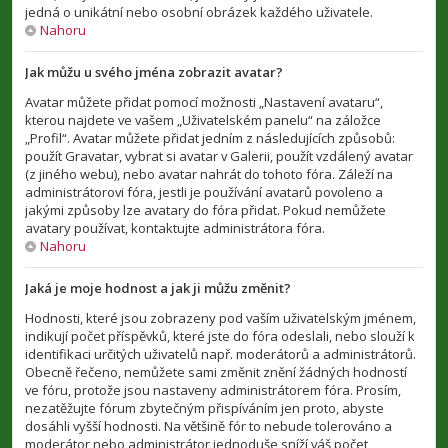
jedná o unikátní nebo osobní obrázek každého uživatele.
Nahoru
Jak můžu u svého jména zobrazit avatar?
Avatar můžete přidat pomocí možnosti „Nastavení avataru“,
kterou najdete ve vašem „Uživatelském panelu“ na záložce
„Profil“. Avatar můžete přidat jedním z následujících způsobů:
použít Gravatar, vybrat si avatar v Galerii, použít vzdálený avatar
(z jiného webu), nebo avatar nahrát do tohoto fóra. Záleží na
administrátorovi fóra, jestli je používání avatarů povoleno a
jakými způsoby lze avatary do fóra přidat. Pokud nemůžete
avatary používat, kontaktujte administrátora fóra.
Nahoru
Jaká je moje hodnost a jak ji můžu změnit?
Hodnosti, které jsou zobrazeny pod vaším uživatelským jménem,
indikují počet příspěvků, které jste do fóra odeslali, nebo slouží k
identifikaci určitých uživatelů např. moderátorů a administrátorů.
Obecně řečeno, nemůžete sami změnit znění žádných hodností
ve fóru, protože jsou nastaveny administrátorem fóra. Prosím,
nezatěžujte fórum zbytečným přispíváním jen proto, abyste
dosáhli vyšší hodnosti. Na většině fór to nebude tolerováno a
moderátor nebo administrátor jednoduše sníží váš počet