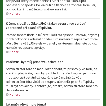
příspěvku, který chcete nahlásit, vidět tlačítko (ikonu) pro
nahlášení příspěvku. Po kliknutí na tlačítko se zobrazí formulář,
pomocí kterého můžete příspěvek nahlásit.
Nahoru
K čemu slouží tlačítko „Uložit jako rozepsanou zprávu“
zobrazené při psaní příspěvku?
Pomocí tohoto tlačítka můžete uložit rozepsanou zprávu, abyste ji
mohli dokončit a odeslat později. Pro načtení rozepsaných zpráv
přejděte na váš „Uživatelský panel“, ve kterém naleznete odkaz
na vaše rozepsané zprávy.
Nahoru
Proč musí být můj příspěvek schválen?
Administrátor fóra se mohl rozhodnout, že příspěvky ve fóru, do
kterého přispíváte, musí být prohlédnuty předtím, než je budou
moci zobrazit ostatní uživatelé. Je také možné, že vás
administrátor fóra vložil do skupiny uživatelů, jejichž příspěvky
musí být schváleny. Kontaktujte, prosím, administrátora fóra pro
další informace.
Nahoru
Jak můžu oživit moje téma?