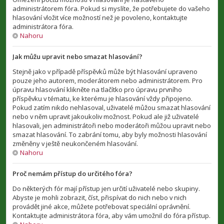
administrátorem fóra. Pokud si myslíte, že potřebujete do vašeho
hlasování vložit více možností než je povoleno, kontaktujte
administrátora fóra.
Nahoru
Jak můžu upravit nebo smazat hlasování?
Stejně jako v případě příspěvků může být hlasování upraveno
pouze jeho autorem, moderátorem nebo administrátorem. Pro
úpravu hlasování klikněte na tlačítko pro úpravu prvního
příspěvku v tématu, ke kterému je hlasování vždy připojeno.
Pokud zatím nikdo nehlasoval, uživatelé můžou smazat hlasování
nebo v něm upravit jakoukoliv možnost. Pokud ale již uživatelé
hlasovali, jen administrátoři nebo moderátoři můžou upravit nebo
smazat hlasování. To zabrání tomu, aby byly možnosti hlasování
změněny v ještě neukončeném hlasování.
Nahoru
Proč nemám přístup do určitého fóra?
Do některých fór mají přístup jen určití uživatelé nebo skupiny.
Abyste je mohli zobrazit, číst, přispívat do nich nebo v nich
provádět jiné akce, můžete potřebovat speciální oprávnění.
Kontaktujte administrátora fóra, aby vám umožnil do fóra přístup.