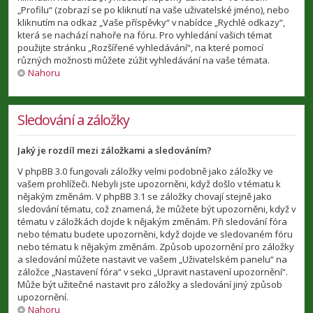
„Profilu“ (zobrazí se po kliknutí na vaše uživatelské jméno), nebo
kliknutím na odkaz „Vaše příspěvky“ v nabídce „Rychlé odkazy“,
která se nachází nahoře na fóru. Pro vyhledání vašich témat
použijte stránku „Rozšířené vyhledávání“, na které pomocí
různých možnosti můžete zúžit vyhledávání na vaše témata.
Nahoru
Sledování a záložky
Jaký je rozdíl mezi záložkami a sledováním?
V phpBB 3.0 fungovali záložky velmi podobně jako záložky ve
vašem prohlížeči. Nebyli jste upozorněni, když došlo v tématu k
nějakým změnám. V phpBB 3.1 se záložky chovají stejně jako
sledování tématu, což znamená, že můžete být upozorněni, když v
tématu v záložkách dojde k nějakým změnám. Při sledování fóra
nebo tématu budete upozorněni, když dojde ve sledovaném fóru
nebo tématu k nějakým změnám. Způsob upozornění pro záložky
a sledování můžete nastavit ve vašem „Uživatelském panelu“ na
záložce „Nastavení fóra“ v sekci „Upravit nastavení upozornění“.
Může být užitečné nastavit pro záložky a sledování jiný způsob
upozornění.
Nahoru