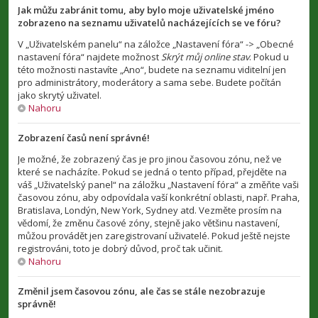
Jak můžu zabránit tomu, aby bylo moje uživatelské jméno
zobrazeno na seznamu uživatelů nacházejících se ve fóru?
V „Uživatelském panelu“ na záložce „Nastavení fóra“ -> „Obecné
nastavení fóra“ najdete možnost
Skrýt můj online stav
. Pokud u
této možnosti nastavíte „Ano“, budete na seznamu viditelní jen
pro administrátory, moderátory a sama sebe. Budete počítán
jako skrytý uživatel.
Nahoru
Zobrazení časů není správné!
Je možné, že zobrazený čas je pro jinou časovou zónu, než ve
které se nacházíte. Pokud se jedná o tento případ, přejděte na
váš „Uživatelský panel“ na záložku „Nastavení fóra“ a změňte vaši
časovou zónu, aby odpovídala vaší konkrétní oblasti, např. Praha,
Bratislava, Londýn, New York, Sydney atd. Vezměte prosím na
vědomí, že změnu časové zóny, stejně jako většinu nastavení,
můžou provádět jen zaregistrovaní uživatelé. Pokud ještě nejste
registrováni, toto je dobrý důvod, proč tak učinit.
Nahoru
Změnil jsem časovou zónu, ale čas se stále nezobrazuje
správně!