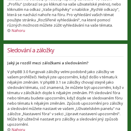
„Profilu“ (zobrazí se po kliknutí na vaše uživatelské jméno), nebo
kliknutím na odkaz „Vaše příspěvky“ v nabídce „Rychlé odkazy“,
která se nachází nahoře na fóru. Pro vyhledání vašich témat
použijte stránku „Rozšířené vyhledávání“, na které pomocí
různých možnosti můžete zúžit vyhledávání na vaše témata.
Nahoru
Sledování a záložky
Jaký je rozdíl mezi záložkami a sledováním?
V phpBB 3.0 fungovali záložky velmi podobně jako záložky ve
vašem prohlížeči. Nebyli jste upozorněni, když došlo v tématu k
nějakým změnám. V phpBB 3.1 se záložky chovají stejně jako
sledování tématu, což znamená, že můžete být upozorněni, když v
tématu v záložkách dojde k nějakým změnám. Při sledování fóra
nebo tématu budete upozorněni, když dojde ve sledovaném fóru
nebo tématu k nějakým změnám. Způsob upozornění pro záložky
a sledování můžete nastavit ve vašem „Uživatelském panelu“ na
záložce „Nastavení fóra“ v sekci „Upravit nastavení upozornění“.
Může být užitečné nastavit pro záložky a sledování jiný způsob
upozornění.
Nahoru