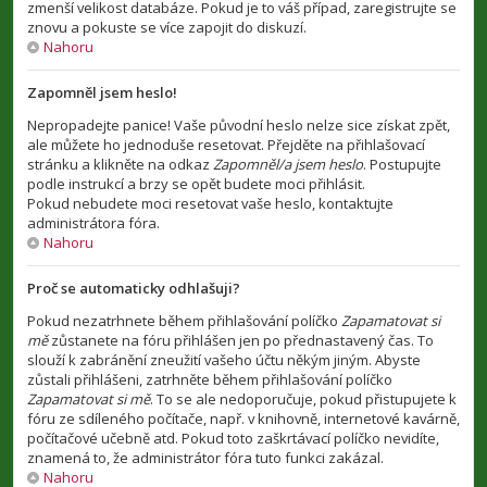
zmenší velikost databáze. Pokud je to váš případ, zaregistrujte se
znovu a pokuste se více zapojit do diskuzí.
Nahoru
Zapomněl jsem heslo!
Nepropadejte panice! Vaše původní heslo nelze sice získat zpět,
ale můžete ho jednoduše resetovat. Přejděte na přihlašovací
stránku a klikněte na odkaz
Zapomněl/a jsem heslo
. Postupujte
podle instrukcí a brzy se opět budete moci přihlásit.
Pokud nebudete moci resetovat vaše heslo, kontaktujte
administrátora fóra.
Nahoru
Proč se automaticky odhlašuji?
Pokud nezatrhnete během přihlašování políčko
Zapamatovat si
mě
zůstanete na fóru přihlášen jen po přednastavený čas. To
slouží k zabránění zneužití vašeho účtu někým jiným. Abyste
zůstali přihlášeni, zatrhněte během přihlašování políčko
Zapamatovat si mě
. To se ale nedoporučuje, pokud přistupujete k
fóru ze sdíleného počítače, např. v knihovně, internetové kavárně,
počítačové učebně atd. Pokud toto zaškrtávací políčko nevidíte,
znamená to, že administrátor fóra tuto funkci zakázal.
Nahoru