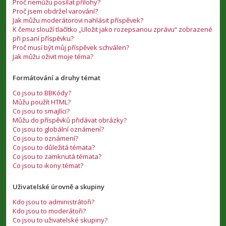
Proč nemůžu posílat přílohy?
Proč jsem obdržel varování?
Jak můžu moderátorovi nahlásit příspěvek?
K čemu slouží tlačítko „Uložit jako rozepsanou zprávu“ zobrazené
při psaní příspěvku?
Proč musí být můj příspěvek schválen?
Jak můžu oživit moje téma?
Formátování a druhy témat
Co jsou to BBKódy?
Můžu použít HTML?
Co jsou to smajlíci?
Můžu do příspěvků přidávat obrázky?
Co jsou to globální oznámení?
Co jsou to oznámení?
Co jsou to důležitá témata?
Co jsou to zamknutá témata?
Co jsou to ikony témat?
Uživatelské úrovně a skupiny
Kdo jsou to administrátoři?
Kdo jsou to moderátoři?
Co jsou to uživatelské skupiny?