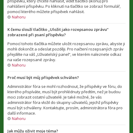
příspěvku, který chcete nahlásit, vidět tlačítko (ikonu) pro
nahlášení příspěvku. Po kliknutí na tlačítko se zobrazí formulář,
pomocí kterého můžete příspěvek nahlásit.
Nahoru
K čemu slouží tlačítko „Uložit jako rozepsanou zprávu“
zobrazené při psaní příspěvku?
Pomocí tohoto tlačítka můžete uložit rozepsanou zprávu, abyste ji
mohli dokončit a odeslat později. Pro načtení rozepsaných zpráv
přejděte na váš „Uživatelský panel“, ve kterém naleznete odkaz
na vaše rozepsané zprávy.
Nahoru
Proč musí být můj příspěvek schválen?
Administrátor fóra se mohl rozhodnout, že příspěvky ve fóru, do
kterého přispíváte, musí být prohlédnuty předtím, než je budou
moci zobrazit ostatní uživatelé. Je také možné, že vás
administrátor fóra vložil do skupiny uživatelů, jejichž příspěvky
musí být schváleny. Kontaktujte, prosím, administrátora fóra pro
další informace.
Nahoru
Jak můžu oživit moje téma?