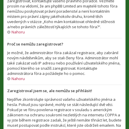
zaregistrovat, kontaktujte vašeho právního poradce. Vezměte
prosím na vědomí, že ani phpBB Limited ani majitelé tohoto fóra
nemůžou poskytovat právní poradenství a není kontaktním
místem pro právní zájmy jakéhokoliv druhu, kromě těch
uvedených v otázce „Koho mám kontaktovat ohledně stížnosti
a/nebo právních záležitostí týkajících se tohoto fóra?“.
Nahoru
Proč se nemůžu zaregistrovat?
Je možné, že administrátor fóra zakázal registrace, aby zabránil
novým návštěvníkům, aby se stali členy fóra. Administrátor mohl
také zakázat vaši IP adresu nebo používání uživatelského jména,
pomocí kterého se snažíš zaregistrovat. Kontaktujte
administrátora fóra a požádejte ho o pomoc.
Nahoru
Zaregistroval jsem se, ale nemůžu se přihlásit!
Nejdříve zkontrolujte správnost vašeho uživatelského jména a
hesla. Pokud jsou správné, mohly se stát následující dvě věci.
Pokud je ve fóru povolena registrace v souladu s americkým
zákonem na ochranu soukromí nezletilých na internetu COPPA a
vy jste během registrace zadali, že ještě nemáte třináct let, budete
muset postupovat podle instrukcí, které jste obdrželi emailem. Na