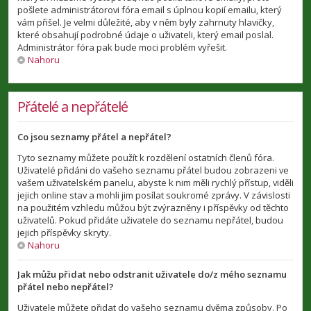
pošlete administrátorovi fóra email s úplnou kopií emailu, který
vám přišel. Je velmi důležité, aby v něm byly zahrnuty hlavičky,
které obsahují podrobné údaje o uživateli, který email poslal.
Administrátor fóra pak bude moci problém vyřešit.
Nahoru
Přátelé a nepřátelé
Co jsou seznamy přátel a nepřátel?
Tyto seznamy můžete použít k rozdělení ostatních členů fóra.
Uživatelé přidáni do vašeho seznamu přátel budou zobrazeni ve
vašem uživatelském panelu, abyste k nim měli rychlý přístup, viděli
jejich online stav a mohli jim posílat soukromé zprávy. V závislosti
na použitém vzhledu můžou být zvýrazněny i příspěvky od těchto
uživatelů. Pokud přidáte uživatele do seznamu nepřátel, budou
jejich příspěvky skryty.
Nahoru
Jak můžu přidat nebo odstranit uživatele do/z mého seznamu
přátel nebo nepřátel?
Uživatele můžete přidat do vašeho seznamu dvěma způsoby. Po