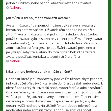
jedná o unikátní nebo osobní obrázek každého uživatele.
Nahoru
Jak můžu u svého jména zobrazit avatar?
Avatar můžete přidat pomocí možnosti „Nastavení avataru“,
kterou najdete ve vašem „Uživatelském panelu“ na záložce
„Profil“. Avatar můžete přidat jedním z následujících způsobů:
použít Gravatar, vybrat si avatar v Galerii, použít vzdálený avatar
(z jiného webu), nebo avatar nahrát do tohoto fóra. Záleží na
administrátorovi fóra, jestli je používání avatarů povoleno a
jakými způsoby lze avatary do fóra přidat. Pokud nemůžete
avatary používat, kontaktujte administrátora fóra.
Nahoru
Jaká je moje hodnost a jak ji můžu změnit?
Hodnosti, které jsou zobrazeny pod vaším uživatelským jménem,
indikují počet příspěvků, které jste do fóra odeslali, nebo slouží k
identifikaci určitých uživatelů např. moderátorů a administrátorů.
Obecně řečeno, nemůžete sami změnit znění žádných hodností
ve fóru, protože jsou nastaveny administrátorem fóra. Prosím,
nezatěžujte fórum zbytečným přispíváním jen proto, abyste
dosáhli vyšší hodnosti. Na většině fór to nebude tolerováno a
moderátor nebo administrátor jednoduše sníží váš počet