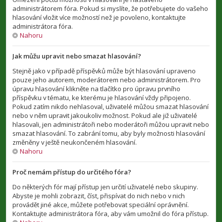
administrátorem fóra. Pokud si myslíte, že potřebujete do vašeho
hlasování vložit více možností než je povoleno, kontaktujte
administrátora fóra.
Nahoru
Jak můžu upravit nebo smazat hlasování?
Stejně jako v případě příspěvků může být hlasování upraveno
pouze jeho autorem, moderátorem nebo administrátorem. Pro
úpravu hlasování klikněte na tlačítko pro úpravu prvního
příspěvku v tématu, ke kterému je hlasování vždy připojeno.
Pokud zatím nikdo nehlasoval, uživatelé můžou smazat hlasování
nebo v něm upravit jakoukoliv možnost. Pokud ale již uživatelé
hlasovali, jen administrátoři nebo moderátoři můžou upravit nebo
smazat hlasování. To zabrání tomu, aby byly možnosti hlasování
změněny v ještě neukončeném hlasování.
Nahoru
Proč nemám přístup do určitého fóra?
Do některých fór mají přístup jen určití uživatelé nebo skupiny.
Abyste je mohli zobrazit, číst, přispívat do nich nebo v nich
provádět jiné akce, můžete potřebovat speciální oprávnění.
Kontaktujte administrátora fóra, aby vám umožnil do fóra přístup.