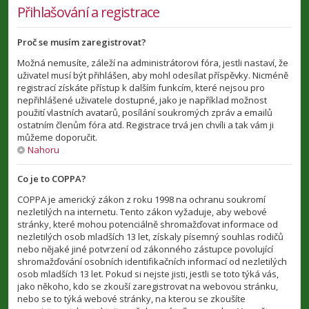
Přihlašování a registrace
Proč se musím zaregistrovat?
Možná nemusíte, záleží na administrátorovi fóra, jestli nastaví, že
uživatel musí být přihlášen, aby mohl odesílat příspěvky. Nicméně
registrací získáte přístup k dalším funkcím, které nejsou pro
nepřihlášené uživatele dostupné, jako je například možnost
použití vlastních avatarů, posílání soukromých zpráv a emailů
ostatním členům fóra atd. Registrace trvá jen chvíli a tak vám ji
můžeme doporučit.
Nahoru
Co je to COPPA?
COPPA je americký zákon z roku 1998 na ochranu soukromí
nezletilých na internetu. Tento zákon vyžaduje, aby webové
stránky, které mohou potenciálně shromažďovat informace od
nezletilých osob mladších 13 let, získaly písemný souhlas rodičů
nebo nějaké jiné potvrzení od zákonného zástupce povolující
shromažďování osobních identifikačních informací od nezletilých
osob mladších 13 let. Pokud si nejste jisti, jestli se toto týká vás,
jako někoho, kdo se zkouší zaregistrovat na webovou stránku,
nebo se to týká webové stránky, na kterou se zkoušíte