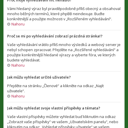
Proč moje vyhledávání nic nenašlo?
Vámi hledaný výraz byl pravděpodobně příliš obecný a obsahoval
mnoho běžných termínů, které phpBB neindexuje. Buďte
konkrétnější a použijte možnosti v „Rozšířeném vyhledávání“.
Nahoru
Proč se mi po vyhledávání zobrazí prázdná stránka!?
Vaše vyhledávání vrátilo příliš mnoho výsledků a webový server je
nebyl schopen zpracovat. Přejděte na „Rozšířené vyhledávání“ a
použijte konkrétnější hledané výrazy a vyberte fóra, ve kterých
budete vyhledávat.
Nahoru
Jak můžu vyhledat určité uživatele?
Přejděte na stránku „Členové“ a klikněte na odkaz „Najít
uživatele“.
Nahoru
Jak můžu vyhledat svoje vlastní příspěvky a témata?
Vaše vlastní příspěvky můžete vyhledat buď kliknutím na odkaz
„Zobrazit vaše příspěvky“ ve vašem „Uživatelském panelu“, nebo
kliknutím na odkaz „Vyhledat příspěvky uživatele“ ve vašem