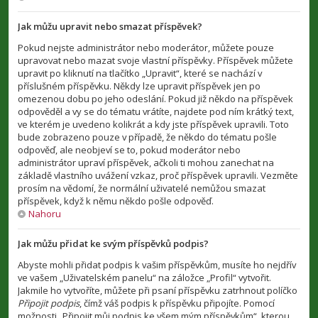
Jak můžu upravit nebo smazat příspěvek?
Pokud nejste administrátor nebo moderátor, můžete pouze
upravovat nebo mazat svoje vlastní příspěvky. Příspěvek můžete
upravit po kliknutí na tlačítko „Upravit“, které se nachází v
příslušném příspěvku. Někdy lze upravit příspěvek jen po
omezenou dobu po jeho odeslání. Pokud již někdo na příspěvek
odpověděl a vy se do tématu vrátíte, najdete pod ním krátký text,
ve kterém je uvedeno kolikrát a kdy jste příspěvek upravili. Toto
bude zobrazeno pouze v případě, že někdo do tématu pošle
odpověď, ale neobjeví se to, pokud moderátor nebo
administrátor upraví příspěvek, ačkoli ti mohou zanechat na
základě vlastního uvážení vzkaz, proč příspěvek upravili. Vezměte
prosím na vědomí, že normální uživatelé nemůžou smazat
příspěvek, když k němu někdo pošle odpověď.
Nahoru
Jak můžu přidat ke svým příspěvků podpis?
Abyste mohli přidat podpis k vašim příspěvkům, musíte ho nejdřív
ve vašem „Uživatelském panelu“ na záložce „Profil“ vytvořit.
Jakmile ho vytvoříte, můžete při psaní příspěvku zatrhnout políčko
Připojit podpis
, čímž váš podpis k příspěvku připojíte. Pomocí
možnosti „Připojit můj podpis ke všem mým příspěvkům“, kterou