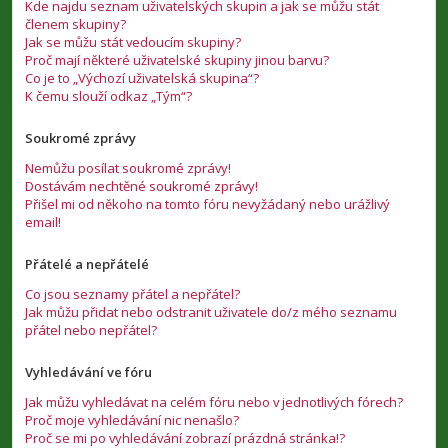
Kde najdu seznam uživatelských skupin a jak se můžu stát
členem skupiny?
Jak se můžu stát vedoucím skupiny?
Proč mají některé uživatelské skupiny jinou barvu?
Co je to „Výchozí uživatelská skupina“?
K čemu slouží odkaz „Tým“?
Soukromé zprávy
Nemůžu posílat soukromé zprávy!
Dostávám nechtěné soukromé zprávy!
Přišel mi od někoho na tomto fóru nevyžádaný nebo urážlivý
email!
Přátelé a nepřátelé
Co jsou seznamy přátel a nepřátel?
Jak můžu přidat nebo odstranit uživatele do/z mého seznamu
přátel nebo nepřátel?
Vyhledávání ve fóru
Jak můžu vyhledávat na celém fóru nebo v jednotlivých fórech?
Proč moje vyhledávání nic nenašlo?
Proč se mi po vyhledávání zobrazí prázdná stránka!?