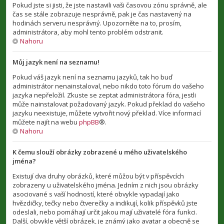
Pokud jste si jisti, že jste nastavili vaši časovou zónu správně, ale
čas se stále zobrazuje nesprávně, pak je čas nastavený na
hodinách serveru nesprávný. Upozorněte na to, prosím,
administrátora, aby mohl tento problém odstranit.
Nahoru
Můj jazyk není na seznamu!
Pokud váš jazyk není na seznamu jazyků, tak ho buď
administrátor nenainstaloval, nebo nikdo toto fórum do vašeho
jazyka nepřeložil. Zkuste se zeptat administrátora fóra, jestli
může nainstalovat požadovaný jazyk. Pokud překlad do vašeho
jazyku neexistuje, můžete vytvořit nový překlad. Více informací
můžete najít na webu
phpBB
®.
Nahoru
K čemu slouží obrázky zobrazené u mého uživatelského
jména?
Existují dva druhy obrázků, které můžou být v příspěvcích
zobrazeny u uživatelského jména. Jedním z nich jsou obrázky
asociované s vaší hodností, které obvykle vypadají jako
hvězdičky, tečky nebo čtverečky a indikují, kolik příspěvků jste
odeslali, nebo pomáhají určit jakou mají uživatelé fóra funkci.
Další, obvykle větší obrázek, je známý jako avatar a obecně se