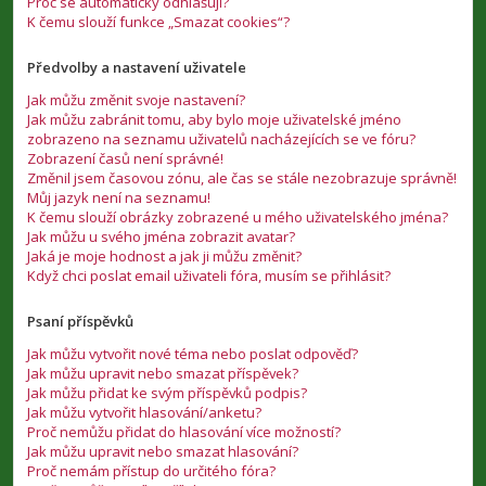
Proč se automaticky odhlašuji?
K čemu slouží funkce „Smazat cookies“?
Předvolby a nastavení uživatele
Jak můžu změnit svoje nastavení?
Jak můžu zabránit tomu, aby bylo moje uživatelské jméno
zobrazeno na seznamu uživatelů nacházejících se ve fóru?
Zobrazení časů není správné!
Změnil jsem časovou zónu, ale čas se stále nezobrazuje správně!
Můj jazyk není na seznamu!
K čemu slouží obrázky zobrazené u mého uživatelského jména?
Jak můžu u svého jména zobrazit avatar?
Jaká je moje hodnost a jak ji můžu změnit?
Když chci poslat email uživateli fóra, musím se přihlásit?
Psaní příspěvků
Jak můžu vytvořit nové téma nebo poslat odpověď?
Jak můžu upravit nebo smazat příspěvek?
Jak můžu přidat ke svým příspěvků podpis?
Jak můžu vytvořit hlasování/anketu?
Proč nemůžu přidat do hlasování více možností?
Jak můžu upravit nebo smazat hlasování?
Proč nemám přístup do určitého fóra?