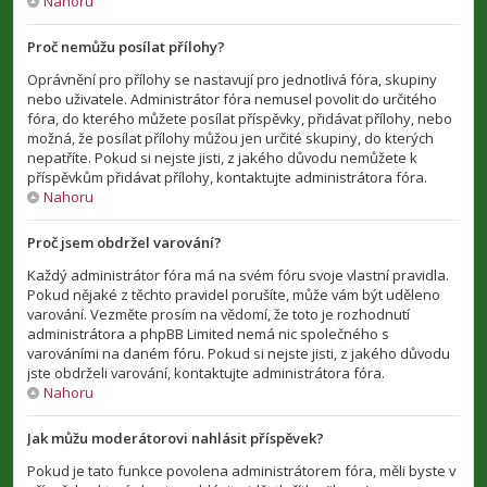
Nahoru
Proč nemůžu posílat přílohy?
Oprávnění pro přílohy se nastavují pro jednotlivá fóra, skupiny
nebo uživatele. Administrátor fóra nemusel povolit do určitého
fóra, do kterého můžete posílat příspěvky, přidávat přílohy, nebo
možná, že posílat přílohy můžou jen určité skupiny, do kterých
nepatříte. Pokud si nejste jisti, z jakého důvodu nemůžete k
příspěvkům přidávat přílohy, kontaktujte administrátora fóra.
Nahoru
Proč jsem obdržel varování?
Každý administrátor fóra má na svém fóru svoje vlastní pravidla.
Pokud nějaké z těchto pravidel porušíte, může vám být uděleno
varování. Vezměte prosím na vědomí, že toto je rozhodnutí
administrátora a phpBB Limited nemá nic společného s
varováními na daném fóru. Pokud si nejste jisti, z jakého důvodu
jste obdrželi varování, kontaktujte administrátora fóra.
Nahoru
Jak můžu moderátorovi nahlásit příspěvek?
Pokud je tato funkce povolena administrátorem fóra, měli byste v