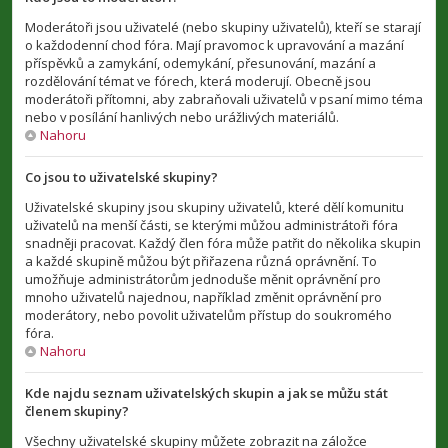
Moderátoři jsou uživatelé (nebo skupiny uživatelů), kteří se starají
o každodenní chod fóra. Mají pravomoc k upravování a mazání
příspěvků a zamykání, odemykání, přesunování, mazání a
rozdělování témat ve fórech, která moderují. Obecně jsou
moderátoři přítomni, aby zabraňovali uživatelů v psaní mimo téma
nebo v posílání hanlivých nebo urážlivých materiálů.
Nahoru
Co jsou to uživatelské skupiny?
Uživatelské skupiny jsou skupiny uživatelů, které dělí komunitu
uživatelů na menší části, se kterými můžou administrátoři fóra
snadněji pracovat. Každý člen fóra může patřit do několika skupin
a každé skupině můžou být přiřazena různá oprávnění. To
umožňuje administrátorům jednoduše měnit oprávnění pro
mnoho uživatelů najednou, například změnit oprávnění pro
moderátory, nebo povolit uživatelům přístup do soukromého
fóra.
Nahoru
Kde najdu seznam uživatelských skupin a jak se můžu stát
členem skupiny?
Všechny uživatelské skupiny můžete zobrazit na záložce