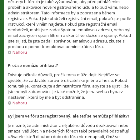
některých fórech je také vyžadováno, aby před přihlášením
proběhla aktivace nově registrovaného účtu a to buď vámi, nebo
administrátorem. Tato informace byla zobrazena během
registrace. Pokud jste obdrželi registrační email, pokračujte podle
instrukcí, které v něm najdete. Pokud jste registrační email
neobdrželi, mohli jste zadat špatnou emailovou adresu, nebo byl
email zachycen spam filtrem a skončil ve složce se spamy. Pokud
jste si jistí, že jste zadali správnou emailovou adresu, zkuste s
prosbou o pomoc kontaktovat administrátora fóra.
Nahoru
Proč se nemůžu přihlásit?
Existuje několik důvodů, proč k tomu může dojít. Nejdříve se
ujistěte, že zadáváte správné uživatelské jméno a heslo. Pokud
tomu tak je, kontaktujte administrátora fóra, abyste se ujistili, že
jste nebyli zabanováni. Je také možné, že je na webu chyba v
nastavení, která by měla být odstraněna.
Nahoru
Byl jsem ve fóru zaregistrovaný, ale teď se nemůžu přihlásit?!
Je možné, že administrátor z nějakého důvodu deaktivoval nebo
smazal váš účet. Na některých fórech také pravidelně odstraňují
uživatele, kteří dlouhou dobu do fóra nic nenapsali, čímž se