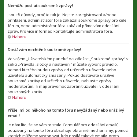
Nemůžu posílat soukromé zprávy!
Jsou tři důvody, proč to tak je. Nejste zaregistrovaní a/nebo
přihlášení, administrátor fóra zakázal soukromé zprávy pro celé
fórum, nebo administrátor fóra zakázal přímo vám odesílání
zpráv. Pro více informací kontaktujte administrátora fóra.
Nahoru
Dostávám nechtěné soukromé zprávy!
Ve vašem „Uživatelském panelu“ na záložce „Soukromé zprávy“ v
sekci „Pravidla, složky a nastavení“ můžete vytvořit pravidlo,
pomocí kterého budou zprávy od určeného uživatele nebo
uživatelů automaticky smazány. Pokud dostáváte urážlivé
soukromé zprávy od určitého uživatele, nahlaste zprávy
moderátorům. Ti mají pravomoc zabránit uživateli v odesílání
soukromých zpráv.
Nahoru
Přišel mi od někoho na tomto fóru nevyžádaný nebo urážlivý
email!
Je nám líto, že se vám to stalo. Formulář pro odesílání emailů
používaný na tomto fóru obsahuje obranné mechanismy, pomocí
kterých můžeme vystopovat, kdo posílá takové emaily, proto