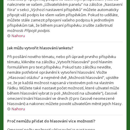
naleznete ve vašem „Uživatelském panelu“ na záložce „Nastavení
fóra“ v sekci „Výchozí nastavení příspěvků“ můžete automaticky
připojit váš podpis ke všem vašim příspěvkům. Pokud to uděláte,
můžete stále zamezit připojení vašeho podpisu k jednotlivým
příspěvkům tak, že během psaní příspěvku zrušíte zaškrtnutí
možnosti
Připojit podpis
.
Nahoru
Jak můžu vytvořit hlasování/anketu?
Při posílání nového tématu, nebo při úpravě prvního příspěvku
tématu, klikněte na záložku „Vytvořit hlasování“ pod hlavním
formulářem pro text příspěvku. Pokud tuto záložku nevidíte,
nemáte potřebné oprávnění k vytvoření hlasování. Vložte
„Hlasovací otázku“ a nejméně dvě „Možnosti hlasování“, ujistěte
se, že je každá možnost napsaná v textovém poli na vlastním
řádku. Můžete také nastavit počet možností, které uživatel může
během hlasování vybrat (v poli „Možností na uživatele“), časové
omezení trvání hlasování ve dnech (0 pro časově neomezené
hlasování) a nakonec můžete povolit uživatelům měnit jejich hlasy.
Nahoru
Proč nemůžu přidat do hlasování více možností?
Omezení počtu možností v hlasování je nastaveno