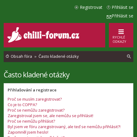
Registrovat
Přihlásit se
Přihlásit se
RYCHLÉ
ODKAZY
Obsah fóra
Často kladené otázky
Často kladené otázky
l
e
Přihlašování a registrace
d
Proč se musím zaregistrovat?
a
Co je to COPPA?
t
Proč se nemůžu zaregistrovat?
Zaregistroval jsem se, ale nemůžu se přihlásit!
Proč se nemůžu přihlásit?
Byl jsem ve fóru zaregistrovaný, ale teď se nemůžu přihlásit?!
Zapomněl jsem heslo!