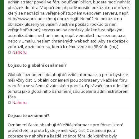
administrátor povolil ve fóru používání příloh, budete moci nahrát
obrázek do fóra. V opačném případě musíte odkázat na obrázek,
který se nachází na veřejně přístupném webovém serveru, např.
http://www.priklad.cz/muj-obrazek.gif. Nemůžete odkázat na
obrázek uložený ve vašem vlastním počítači (pokud to není
veřejně přístupný server) ani na obrázky uložené za nějakým
autentizačním mechanizmem, např. v emailech na seznamu.cz
nebo v Gmailu, heslem chráněných webech atd. Aby se obrázek
zobrazil, vložte adresu, která k němu vede do BBKódu [img].
Nahoru
Co jsou to globální oznámení?
Globální oznámení obsahují důležité informace, a proto byste je
měli vždy číst. Globální oznámení jsou zobrazeny v každém fóru
nahoře a ve vašem uživatelském panelu. Oprávnění pro odeslání
tématu jako globálního oznámení jsou udělena administrátorem
fóra.
Nahoru
Co jsou to oznámení?
Oznámení často obsahují důležité informace pro fórum, které
právě čtete, a proto byste je měli vždy číst. Oznámení jsou
zobrazeny nahoře na každé stránce fóra, do kterého byly