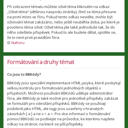
Při zobrazení tématu můžete oživit téma kliknutím na odkaz
„Oživit téma“ (většinou naspodu stránky), čímž se téma přesune
na první místo ve fóru. Pokud tento odkaz nevidíte, mohlo být
oživování témat zakázáno, nebo ještě neuběhla doba, po které je
povoleno téma oživit. Oživit téma jde také jednoduše tak, že do
něho odešlete příspěvek. Pokud to ale budete dělat, ujistěte se,
že to není proti pravidlům fóra.
Nahoru
Formátování a druhy témat
Co jsou to BBKódy?
BBKódy jsou speciální implementace HTML jazyka, které poskytují
velkou kontrolu pro formátování jednotlivých objektů v
příspěvcích. Možnost používání BBKódů uděluje administrátor
fóra, ale BBKódy je také možné pro jednotlivé příspěvky zakázat
ve formuláři pro odesílání příspěvků. BBKódy se používají
podobně jako HTML, ale tagy jsou uzavřeny v hranatých
závorkách [ a ] a ne v < a >. Pro více informací o formátování
pomocí BBKódů se podívejte na průvodce, ke kterému najdete
odkaz na stránce, na které se píší příspěvky.