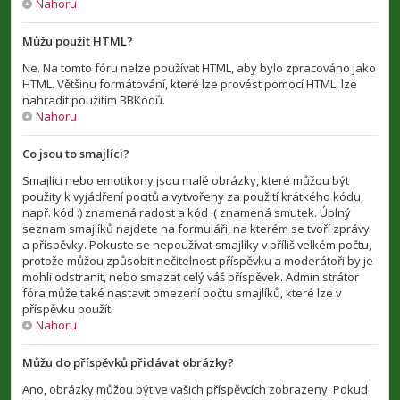
Nahoru
Můžu použít HTML?
Ne. Na tomto fóru nelze používat HTML, aby bylo zpracováno jako
HTML. Většinu formátování, které lze provést pomocí HTML, lze
nahradit použitím BBKódů.
Nahoru
Co jsou to smajlíci?
Smajlíci nebo emotikony jsou malé obrázky, které můžou být
použity k vyjádření pocitů a vytvořeny za použití krátkého kódu,
např. kód :) znamená radost a kód :( znamená smutek. Úplný
seznam smajlíků najdete na formuláři, na kterém se tvoří zprávy
a příspěvky. Pokuste se nepoužívat smajlíky v příliš velkém počtu,
protože můžou způsobit nečitelnost příspěvku a moderátoři by je
mohli odstranit, nebo smazat celý váš příspěvek. Administrátor
fóra může také nastavit omezení počtu smajlíků, které lze v
příspěvku použít.
Nahoru
Můžu do příspěvků přidávat obrázky?
Ano, obrázky můžou být ve vašich příspěvcích zobrazeny. Pokud