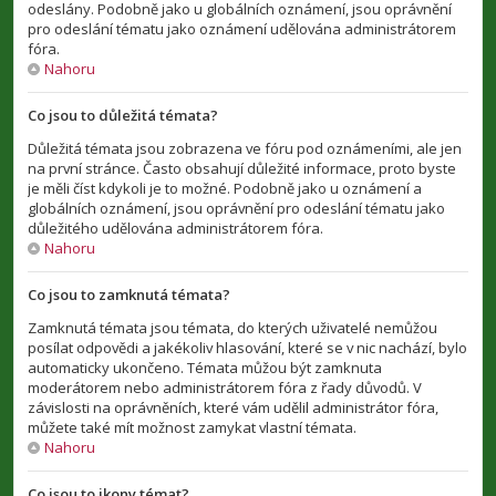
odeslány. Podobně jako u globálních oznámení, jsou oprávnění
pro odeslání tématu jako oznámení udělována administrátorem
fóra.
Nahoru
Co jsou to důležitá témata?
Důležitá témata jsou zobrazena ve fóru pod oznámeními, ale jen
na první stránce. Často obsahují důležité informace, proto byste
je měli číst kdykoli je to možné. Podobně jako u oznámení a
globálních oznámení, jsou oprávnění pro odeslání tématu jako
důležitého udělována administrátorem fóra.
Nahoru
Co jsou to zamknutá témata?
Zamknutá témata jsou témata, do kterých uživatelé nemůžou
posílat odpovědi a jakékoliv hlasování, které se v nic nachází, bylo
automaticky ukončeno. Témata můžou být zamknuta
moderátorem nebo administrátorem fóra z řady důvodů. V
závislosti na oprávněních, které vám udělil administrátor fóra,
můžete také mít možnost zamykat vlastní témata.
Nahoru
Co jsou to ikony témat?