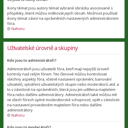
Ikony témat jsou autory témat vybrané obrázky asociované s
příspěvky, které můžou indikovat jejich obsah. Možnost používat
ikony témat závisí na oprávněních nastavených administrátorem
fóra.
Nahoru
Uživatelské úrovně a skupiny
Kdo jsou to administrátoři?
Administrátoři jsou uživatelé fóra, kteří mají nejvyšší úroveň
kontroly nad celým fórem. Tito členové můžou kontrolovat
všechny aspekty fóra, včetně nastavení oprávnění, banování
uživatelů, vytváření uživatelských skupin nebo moderátorů atd. a
to v závislosti na oprávněních, která jsou jim udělena majitelem
fóra nebo dalšími administrátory. Administrátoři také můžou mít
ve všech fórech úplné moderátorské schopnosti, opět v závislosti
na nastavení provedeném majitelem fóra nebo dalšími
administrátory.
Nahoru
Kdo jsou to moderátoři?