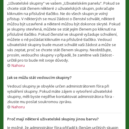
„Uživatelské skupiny“ ve vašem „Uživatelském panelu“. Pokud se
chcete stát členem některé z uživatelských skupin, pokračujte
kliknutím na příslušné tlačítko. Ne do všech skupin je volný
přístup. V některých se musí žádost o členství schválit, některé
můžou být uzavřené a některé můžou být dokonce skryté. Pokud
je skupiny otevřená, můžete se stát jejím členem po kliknutí na
příslušné tlačítko. Pokud členství ve skupině vyžaduje schválení,
můžete o ně požádat kliknutím na příslušné tlačítko. Vedoucí
uživatelské skupiny bude muset schválit vaši žádost a může se
vás zeptat, proč se chcete stát členem skupiny. Neobtěžujte,
prosím, vedoucího skupiny v případě, že zamítne vaši žádost -
určitě pro to bude mít svoje důvody.
Nahoru
Jak se můžu stát vedoucím skupiny?
Vedoucí skupiny je obvykle určen administrátorem fóra při
vytváření skupiny. Pokud máte zájem o vytvoření uživatelské
skupiny, měli byste nejdříve kontaktovat administrátora fóra -
zkuste mu poslat soukromou zprávu.
Nahoru
Proč mají některé uživatelské skupiny jinou barvu?
Je možné, že administrátor fóra přiřadil k členům určitých skupin