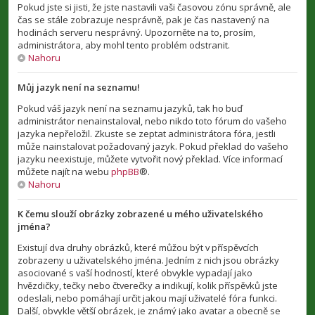
Pokud jste si jisti, že jste nastavili vaši časovou zónu správně, ale
čas se stále zobrazuje nesprávně, pak je čas nastavený na
hodinách serveru nesprávný. Upozorněte na to, prosím,
administrátora, aby mohl tento problém odstranit.
Nahoru
Můj jazyk není na seznamu!
Pokud váš jazyk není na seznamu jazyků, tak ho buď
administrátor nenainstaloval, nebo nikdo toto fórum do vašeho
jazyka nepřeložil. Zkuste se zeptat administrátora fóra, jestli
může nainstalovat požadovaný jazyk. Pokud překlad do vašeho
jazyku neexistuje, můžete vytvořit nový překlad. Více informací
můžete najít na webu
phpBB
®.
Nahoru
K čemu slouží obrázky zobrazené u mého uživatelského
jména?
Existují dva druhy obrázků, které můžou být v příspěvcích
zobrazeny u uživatelského jména. Jedním z nich jsou obrázky
asociované s vaší hodností, které obvykle vypadají jako
hvězdičky, tečky nebo čtverečky a indikují, kolik příspěvků jste
odeslali, nebo pomáhají určit jakou mají uživatelé fóra funkci.
Další, obvykle větší obrázek, je známý jako avatar a obecně se