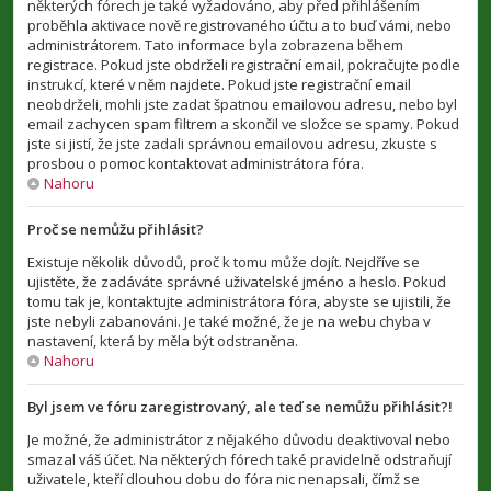
některých fórech je také vyžadováno, aby před přihlášením
proběhla aktivace nově registrovaného účtu a to buď vámi, nebo
administrátorem. Tato informace byla zobrazena během
registrace. Pokud jste obdrželi registrační email, pokračujte podle
instrukcí, které v něm najdete. Pokud jste registrační email
neobdrželi, mohli jste zadat špatnou emailovou adresu, nebo byl
email zachycen spam filtrem a skončil ve složce se spamy. Pokud
jste si jistí, že jste zadali správnou emailovou adresu, zkuste s
prosbou o pomoc kontaktovat administrátora fóra.
Nahoru
Proč se nemůžu přihlásit?
Existuje několik důvodů, proč k tomu může dojít. Nejdříve se
ujistěte, že zadáváte správné uživatelské jméno a heslo. Pokud
tomu tak je, kontaktujte administrátora fóra, abyste se ujistili, že
jste nebyli zabanováni. Je také možné, že je na webu chyba v
nastavení, která by měla být odstraněna.
Nahoru
Byl jsem ve fóru zaregistrovaný, ale teď se nemůžu přihlásit?!
Je možné, že administrátor z nějakého důvodu deaktivoval nebo
smazal váš účet. Na některých fórech také pravidelně odstraňují
uživatele, kteří dlouhou dobu do fóra nic nenapsali, čímž se