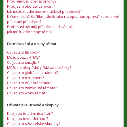
Proč nemůžu posílat přílohy?
Proč jsem obdržel varování?
Jak můžu moderátorovi nahlásit příspěvek?
K čemu slouží tlačítko „Uložit jako rozepsanou zprávu“ zobrazené
při psaní příspěvku?
Proč musí být můj příspěvek schválen?
Jak můžu oživit moje téma?
Formátování a druhy témat
Co jsou to BBKódy?
Můžu použít HTML?
Co jsou to smajlíci?
Můžu do příspěvků přidávat obrázky?
Co jsou to globální oznámení?
Co jsou to oznámení?
Co jsou to důležitá témata?
Co jsou to zamknutá témata?
Co jsou to ikony témat?
Uživatelské úrovně a skupiny
Kdo jsou to administrátoři?
Kdo jsou to moderátoři?
Co jsou to uživatelské skupiny?