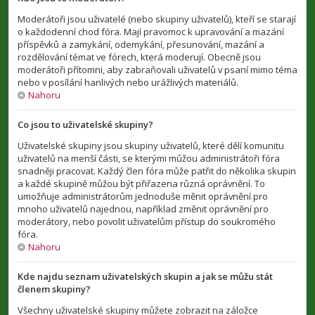
Moderátoři jsou uživatelé (nebo skupiny uživatelů), kteří se starají
o každodenní chod fóra. Mají pravomoc k upravování a mazání
příspěvků a zamykání, odemykání, přesunování, mazání a
rozdělování témat ve fórech, která moderují. Obecně jsou
moderátoři přítomni, aby zabraňovali uživatelů v psaní mimo téma
nebo v posílání hanlivých nebo urážlivých materiálů.
Nahoru
Co jsou to uživatelské skupiny?
Uživatelské skupiny jsou skupiny uživatelů, které dělí komunitu
uživatelů na menší části, se kterými můžou administrátoři fóra
snadněji pracovat. Každý člen fóra může patřit do několika skupin
a každé skupině můžou být přiřazena různá oprávnění. To
umožňuje administrátorům jednoduše měnit oprávnění pro
mnoho uživatelů najednou, například změnit oprávnění pro
moderátory, nebo povolit uživatelům přístup do soukromého
fóra.
Nahoru
Kde najdu seznam uživatelských skupin a jak se můžu stát
členem skupiny?
Všechny uživatelské skupiny můžete zobrazit na záložce