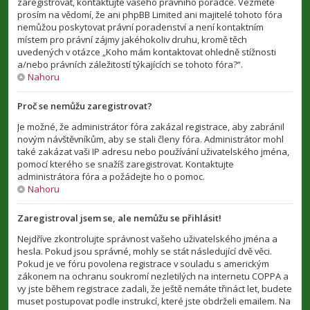
zaregistrovat, kontaktujte vašeho právního poradce. Vezměte
prosím na vědomí, že ani phpBB Limited ani majitelé tohoto fóra
nemůžou poskytovat právní poradenství a není kontaktním
místem pro právní zájmy jakéhokoliv druhu, kromě těch
uvedených v otázce „Koho mám kontaktovat ohledně stížnosti
a/nebo právních záležitostí týkajících se tohoto fóra?“.
Nahoru
Proč se nemůžu zaregistrovat?
Je možné, že administrátor fóra zakázal registrace, aby zabránil
novým návštěvníkům, aby se stali členy fóra. Administrátor mohl
také zakázat vaši IP adresu nebo používání uživatelského jména,
pomocí kterého se snažíš zaregistrovat. Kontaktujte
administrátora fóra a požádejte ho o pomoc.
Nahoru
Zaregistroval jsem se, ale nemůžu se přihlásit!
Nejdříve zkontrolujte správnost vašeho uživatelského jména a
hesla. Pokud jsou správné, mohly se stát následující dvě věci.
Pokud je ve fóru povolena registrace v souladu s americkým
zákonem na ochranu soukromí nezletilých na internetu COPPA a
vy jste během registrace zadali, že ještě nemáte třináct let, budete
muset postupovat podle instrukcí, které jste obdrželi emailem. Na