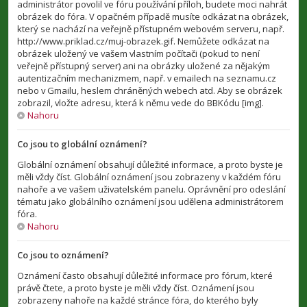
administrátor povolil ve fóru používání příloh, budete moci nahrát
obrázek do fóra. V opačném případě musíte odkázat na obrázek,
který se nachází na veřejně přístupném webovém serveru, např.
http://www.priklad.cz/muj-obrazek.gif. Nemůžete odkázat na
obrázek uložený ve vašem vlastním počítači (pokud to není
veřejně přístupný server) ani na obrázky uložené za nějakým
autentizačním mechanizmem, např. v emailech na seznamu.cz
nebo v Gmailu, heslem chráněných webech atd. Aby se obrázek
zobrazil, vložte adresu, která k němu vede do BBKódu [img].
Nahoru
Co jsou to globální oznámení?
Globální oznámení obsahují důležité informace, a proto byste je
měli vždy číst. Globální oznámení jsou zobrazeny v každém fóru
nahoře a ve vašem uživatelském panelu. Oprávnění pro odeslání
tématu jako globálního oznámení jsou udělena administrátorem
fóra.
Nahoru
Co jsou to oznámení?
Oznámení často obsahují důležité informace pro fórum, které
právě čtete, a proto byste je měli vždy číst. Oznámení jsou
zobrazeny nahoře na každé stránce fóra, do kterého byly