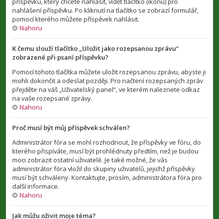
příspěvku, který chcete nahlásit, vidět tlačítko (ikonu) pro
nahlášení příspěvku. Po kliknutí na tlačítko se zobrazí formulář,
pomocí kterého můžete příspěvek nahlásit.
Nahoru
K čemu slouží tlačítko „Uložit jako rozepsanou zprávu“
zobrazené při psaní příspěvku?
Pomocí tohoto tlačítka můžete uložit rozepsanou zprávu, abyste ji
mohli dokončit a odeslat později. Pro načtení rozepsaných zpráv
přejděte na váš „Uživatelský panel“, ve kterém naleznete odkaz
na vaše rozepsané zprávy.
Nahoru
Proč musí být můj příspěvek schválen?
Administrátor fóra se mohl rozhodnout, že příspěvky ve fóru, do
kterého přispíváte, musí být prohlédnuty předtím, než je budou
moci zobrazit ostatní uživatelé. Je také možné, že vás
administrátor fóra vložil do skupiny uživatelů, jejichž příspěvky
musí být schváleny. Kontaktujte, prosím, administrátora fóra pro
další informace.
Nahoru
Jak můžu oživit moje téma?