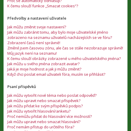
Proč se automaticky odhlašuji?
K čemu slouží funkce „Smazat cookies“?
Předvolby a nastavení uživatele
Jak můžu změnit svoje nastavení?
Jak můžu zabránit tomu, aby bylo moje uživatelské jméno
zobrazeno na seznamu uživatelů nacházejících se ve fóru?
Zobrazení časů není správné!
Změnil jsem časovou zónu, ale čas se stále nezobrazuje správně!
Můj jazyk není na seznamu!
K čemu slouží obrázky zobrazené u mého uživatelského jména?
Jak můžu u svého jména zobrazit avatar?
Jaká je moje hodnost a jak ji můžu změnit?
Když chci poslat email uživateli fóra, musím se přihlásit?
Psaní příspěvků
Jak můžu vytvořit nové téma nebo poslat odpověď?
Jak můžu upravit nebo smazat příspěvek?
Jak můžu přidat ke svým příspěvků podpis?
Jak můžu vytvořit hlasování/anketu?
Proč nemůžu přidat do hlasování více možností?
Jak můžu upravit nebo smazat hlasování?
Proč nemám přístup do určitého fóra?