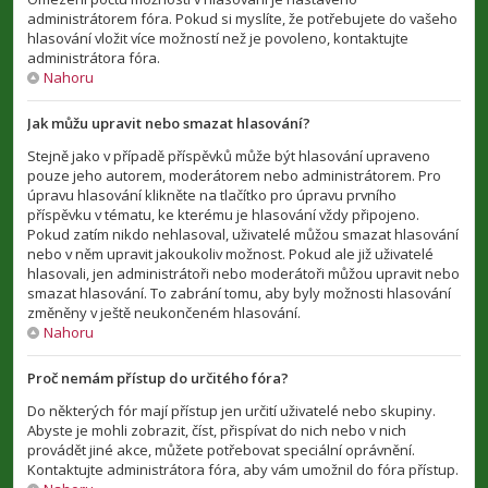
administrátorem fóra. Pokud si myslíte, že potřebujete do vašeho
hlasování vložit více možností než je povoleno, kontaktujte
administrátora fóra.
Nahoru
Jak můžu upravit nebo smazat hlasování?
Stejně jako v případě příspěvků může být hlasování upraveno
pouze jeho autorem, moderátorem nebo administrátorem. Pro
úpravu hlasování klikněte na tlačítko pro úpravu prvního
příspěvku v tématu, ke kterému je hlasování vždy připojeno.
Pokud zatím nikdo nehlasoval, uživatelé můžou smazat hlasování
nebo v něm upravit jakoukoliv možnost. Pokud ale již uživatelé
hlasovali, jen administrátoři nebo moderátoři můžou upravit nebo
smazat hlasování. To zabrání tomu, aby byly možnosti hlasování
změněny v ještě neukončeném hlasování.
Nahoru
Proč nemám přístup do určitého fóra?
Do některých fór mají přístup jen určití uživatelé nebo skupiny.
Abyste je mohli zobrazit, číst, přispívat do nich nebo v nich
provádět jiné akce, můžete potřebovat speciální oprávnění.
Kontaktujte administrátora fóra, aby vám umožnil do fóra přístup.