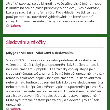
„Profilu“ (zobrazí se po kliknutí na vaše uživatelské jméno), nebo
kliknutím na odkaz „Vaše příspěvky“ v nabídce „Rychlé odkazy“,
která se nachází nahoře na fóru. Pro vyhledání vašich témat
použijte stránku „Rozšířené vyhledávání“, na které pomocí
různých možnosti můžete zúžit vyhledávání na vaše témata.
Nahoru
Sledování a záložky
Jaký je rozdíl mezi záložkami a sledováním?
V phpBB 3.0 fungovali záložky velmi podobně jako záložky ve
vašem prohlížeči. Nebyli jste upozorněni, když došlo v tématu k
nějakým změnám. V phpBB 3.1 se záložky chovají stejně jako
sledování tématu, což znamená, že můžete být upozorněni, když v
tématu v záložkách dojde k nějakým změnám. Při sledování fóra
nebo tématu budete upozorněni, když dojde ve sledovaném fóru
nebo tématu k nějakým změnám. Způsob upozornění pro záložky
a sledování můžete nastavit ve vašem „Uživatelském panelu“ na
záložce „Nastavení fóra“ v sekci „Upravit nastavení upozornění“.
Může být užitečné nastavit pro záložky a sledování jiný způsob
upozornění.
Nahoru