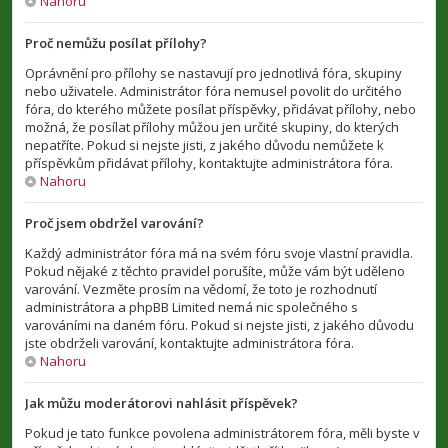
Nahoru
Proč nemůžu posílat přílohy?
Oprávnění pro přílohy se nastavují pro jednotlivá fóra, skupiny
nebo uživatele. Administrátor fóra nemusel povolit do určitého
fóra, do kterého můžete posílat příspěvky, přidávat přílohy, nebo
možná, že posílat přílohy můžou jen určité skupiny, do kterých
nepatříte. Pokud si nejste jisti, z jakého důvodu nemůžete k
příspěvkům přidávat přílohy, kontaktujte administrátora fóra.
Nahoru
Proč jsem obdržel varování?
Každý administrátor fóra má na svém fóru svoje vlastní pravidla.
Pokud nějaké z těchto pravidel porušíte, může vám být uděleno
varování. Vezměte prosím na vědomí, že toto je rozhodnutí
administrátora a phpBB Limited nemá nic společného s
varováními na daném fóru. Pokud si nejste jisti, z jakého důvodu
jste obdrželi varování, kontaktujte administrátora fóra.
Nahoru
Jak můžu moderátorovi nahlásit příspěvek?
Pokud je tato funkce povolena administrátorem fóra, měli byste v