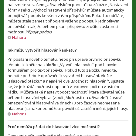
naleznete ve vašem „Uživatelském panelu“ na záložce „Nastavení
fóra“ v sekci „Výchozí nastavení příspěvků“ můžete automaticky
připojit váš podpis ke všem vašim příspěvkům. Pokud to uděláte,
můžete stále zamezit připojení vašeho podpisu k jednotlivým
příspěvkům tak, že během psaní příspěvku zrušíte zaškrtnutí
možnosti
Připojit podpis
.
Nahoru
Jak můžu vytvořit hlasování/anketu?
Při posílání nového tématu, nebo při úpravě prvního příspěvku
tématu, klikněte na záložku „Vytvořit hlasování“ pod hlavním
formulářem pro text příspěvku. Pokud tuto záložku nevidíte,
nemáte potřebné oprávnění k vytvoření hlasování. Vložte
„Hlasovací otázku“ a nejméně dvě „Možnosti hlasování“, ujistěte
se, že je každá možnost napsaná v textovém poli na vlastním
řádku. Můžete také nastavit počet možností, které uživatel může
během hlasování vybrat (v poli „Možností na uživatele“), časové
omezení trvání hlasování ve dnech (0 pro časově neomezené
hlasování) a nakonec můžete povolit uživatelům měnit jejich hlasy.
Nahoru
Proč nemůžu přidat do hlasování více možností?
Omezení počtu možností v hlasování je nastaveno