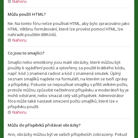
Nahoru
Můžu použít HTML?
Ne. Na tomto fóru nelze používat HTML, aby bylo zpracováno jako
HTML. Většinu formátování, které lze provést pomocí HTML, lze
nahradit použitím BBKódů.
Nahoru
Co jsou to smajlíci?
Smajlíci nebo emotikony jsou malé obrázky, které můžou být
použity k vyjádření pocitů a vytvořeny za použití krátkého kódu,
např. kód :) znamená radost a kód :( znamená smutek. Úplný
seznam smajlíků najdete na formuláři, na kterém se tvoří zprávy
a příspěvky. Pokuste se nepoužívat smajlíky v příliš velkém počtu,
protože můžou způsobit nečitelnost příspěvku a moderátoři by je
mohli odstranit, nebo smazat celý váš příspěvek. Administrátor
fóra může také nastavit omezení počtu smajlíků, které lze v
příspěvku použít.
Nahoru
Můžu do příspěvků přidávat obrázky?
Ano, obrázky můžou být ve vašich příspěvcích zobrazeny. Pokud