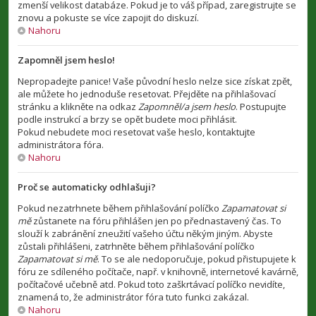
zmenší velikost databáze. Pokud je to váš případ, zaregistrujte se
znovu a pokuste se více zapojit do diskuzí.
Nahoru
Zapomněl jsem heslo!
Nepropadejte panice! Vaše původní heslo nelze sice získat zpět,
ale můžete ho jednoduše resetovat. Přejděte na přihlašovací
stránku a klikněte na odkaz
Zapomněl/a jsem heslo
. Postupujte
podle instrukcí a brzy se opět budete moci přihlásit.
Pokud nebudete moci resetovat vaše heslo, kontaktujte
administrátora fóra.
Nahoru
Proč se automaticky odhlašuji?
Pokud nezatrhnete během přihlašování políčko
Zapamatovat si
mě
zůstanete na fóru přihlášen jen po přednastavený čas. To
slouží k zabránění zneužití vašeho účtu někým jiným. Abyste
zůstali přihlášeni, zatrhněte během přihlašování políčko
Zapamatovat si mě
. To se ale nedoporučuje, pokud přistupujete k
fóru ze sdíleného počítače, např. v knihovně, internetové kavárně,
počítačové učebně atd. Pokud toto zaškrtávací políčko nevidíte,
znamená to, že administrátor fóra tuto funkci zakázal.
Nahoru