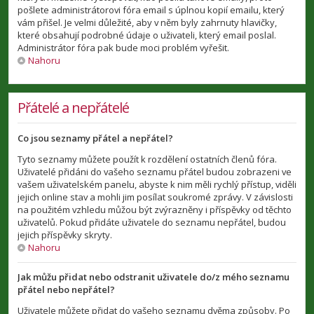
pošlete administrátorovi fóra email s úplnou kopií emailu, který
vám přišel. Je velmi důležité, aby v něm byly zahrnuty hlavičky,
které obsahují podrobné údaje o uživateli, který email poslal.
Administrátor fóra pak bude moci problém vyřešit.
Nahoru
Přátelé a nepřátelé
Co jsou seznamy přátel a nepřátel?
Tyto seznamy můžete použít k rozdělení ostatních členů fóra.
Uživatelé přidáni do vašeho seznamu přátel budou zobrazeni ve
vašem uživatelském panelu, abyste k nim měli rychlý přístup, viděli
jejich online stav a mohli jim posílat soukromé zprávy. V závislosti
na použitém vzhledu můžou být zvýrazněny i příspěvky od těchto
uživatelů. Pokud přidáte uživatele do seznamu nepřátel, budou
jejich příspěvky skryty.
Nahoru
Jak můžu přidat nebo odstranit uživatele do/z mého seznamu
přátel nebo nepřátel?
Uživatele můžete přidat do vašeho seznamu dvěma způsoby. Po