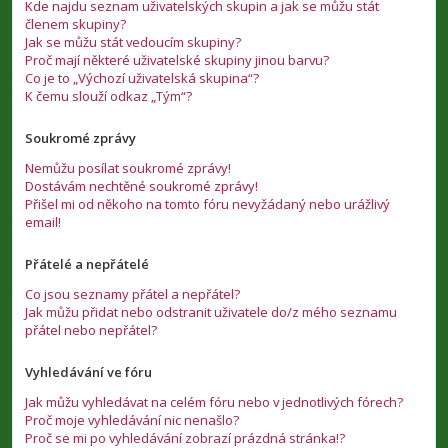
Kde najdu seznam uživatelských skupin a jak se můžu stát
členem skupiny?
Jak se můžu stát vedoucím skupiny?
Proč mají některé uživatelské skupiny jinou barvu?
Co je to „Výchozí uživatelská skupina“?
K čemu slouží odkaz „Tým“?
Soukromé zprávy
Nemůžu posílat soukromé zprávy!
Dostávám nechtěné soukromé zprávy!
Přišel mi od někoho na tomto fóru nevyžádaný nebo urážlivý
email!
Přátelé a nepřátelé
Co jsou seznamy přátel a nepřátel?
Jak můžu přidat nebo odstranit uživatele do/z mého seznamu
přátel nebo nepřátel?
Vyhledávání ve fóru
Jak můžu vyhledávat na celém fóru nebo v jednotlivých fórech?
Proč moje vyhledávání nic nenašlo?
Proč se mi po vyhledávání zobrazí prázdná stránka!?