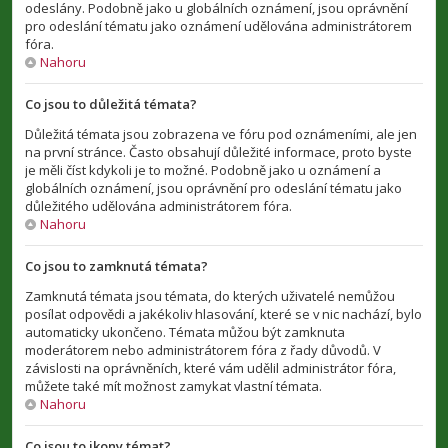
odeslány. Podobně jako u globálních oznámení, jsou oprávnění
pro odeslání tématu jako oznámení udělována administrátorem
fóra.
Nahoru
Co jsou to důležitá témata?
Důležitá témata jsou zobrazena ve fóru pod oznámeními, ale jen
na první stránce. Často obsahují důležité informace, proto byste
je měli číst kdykoli je to možné. Podobně jako u oznámení a
globálních oznámení, jsou oprávnění pro odeslání tématu jako
důležitého udělována administrátorem fóra.
Nahoru
Co jsou to zamknutá témata?
Zamknutá témata jsou témata, do kterých uživatelé nemůžou
posílat odpovědi a jakékoliv hlasování, které se v nic nachází, bylo
automaticky ukončeno. Témata můžou být zamknuta
moderátorem nebo administrátorem fóra z řady důvodů. V
závislosti na oprávněních, které vám udělil administrátor fóra,
můžete také mít možnost zamykat vlastní témata.
Nahoru
Co jsou to ikony témat?