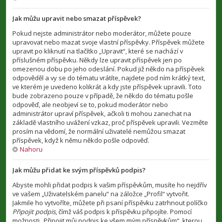
Jak můžu upravit nebo smazat příspěvek?
Pokud nejste administrátor nebo moderátor, můžete pouze
upravovat nebo mazat svoje vlastní příspěvky. Příspěvek můžete
upravit po kliknutí na tlačítko „Upravit“, které se nachází v
příslušném příspěvku. Někdy lze upravit příspěvek jen po
omezenou dobu po jeho odeslání. Pokud již někdo na příspěvek
odpověděl a vy se do tématu vrátíte, najdete pod ním krátký text,
ve kterém je uvedeno kolikrát a kdy jste příspěvek upravili. Toto
bude zobrazeno pouze v případě, že někdo do tématu pošle
odpověď, ale neobjeví se to, pokud moderátor nebo
administrátor upraví příspěvek, ačkoli ti mohou zanechat na
základě vlastního uvážení vzkaz, proč příspěvek upravili. Vezměte
prosím na vědomí, že normální uživatelé nemůžou smazat
příspěvek, když k němu někdo pošle odpověď.
Nahoru
Jak můžu přidat ke svým příspěvků podpis?
Abyste mohli přidat podpis k vašim příspěvkům, musíte ho nejdřív
ve vašem „Uživatelském panelu“ na záložce „Profil“ vytvořit.
Jakmile ho vytvoříte, můžete při psaní příspěvku zatrhnout políčko
Připojit podpis
, čímž váš podpis k příspěvku připojíte. Pomocí
možnosti „Připojit můj podpis ke všem mým příspěvkům“, kterou