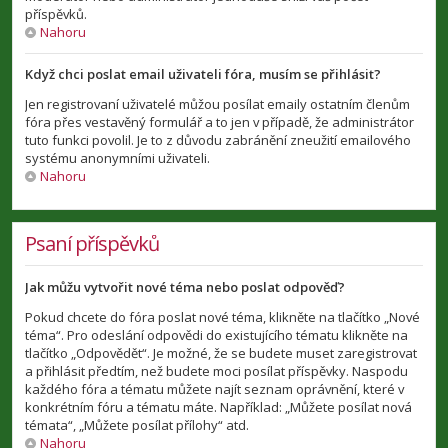
příspěvků.
Nahoru
Když chci poslat email uživateli fóra, musím se přihlásit?
Jen registrovaní uživatelé můžou posílat emaily ostatním členům
fóra přes vestavěný formulář a to jen v případě, že administrátor
tuto funkci povolil. Je to z důvodu zabránění zneužití emailového
systému anonymními uživateli.
Nahoru
Psaní příspěvků
Jak můžu vytvořit nové téma nebo poslat odpověď?
Pokud chcete do fóra poslat nové téma, klikněte na tlačítko „Nové
téma“. Pro odeslání odpovědi do existujícího tématu klikněte na
tlačítko „Odpovědět“. Je možné, že se budete muset zaregistrovat
a přihlásit předtím, než budete moci posílat příspěvky. Naspodu
každého fóra a tématu můžete najít seznam oprávnění, které v
konkrétním fóru a tématu máte. Například: „Můžete posílat nová
témata“, „Můžete posílat přílohy“ atd.
Nahoru