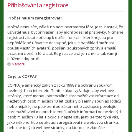
Přihlašování a registrace
Proč se musím zaregistrovat?
Možná nemusíte, záleží na administrátorovi fóra, jestli nastaví, že
uživatel musí být přihlášen, aby mohl odesílat příspěvky. Nicméně
registrací získáte přístup k dalším funkcím, které nejsou pro
nepřihlášené uživatele dostupné, jako je například možnost
použití vlastních avatarů, posílání soukromých zpráv a emailů
ostatním členům fóra atd. Registrace trvá jen chvíli a tak vám ji
můžeme doporučit.
Nahoru
Co je to COPPA?
COPPA je americký zákon z roku 1998 na ochranu soukromí
nezletilých na internetu. Tento zákon vyžaduje, aby webové
stránky, které mohou potenciálně shromažďovat informace od
nezletilých osob mladších 13 let, získaly písemný souhlas rodičů
nebo nějaké jiné potvrzení od zákonného zástupce povolující
shromažďování osobních identifikačních informací od nezletilých
osob mladších 13 let. Pokud si nejste jisti, jestli se toto týká vás,
jako někoho, kdo se zkouší zaregistrovat na webovou stránku,
nebo se to týká webové stránky, na kterou se zkoušíte