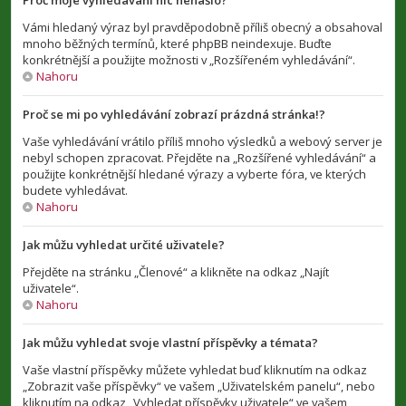
Proč moje vyhledávání nic nenašlo?
Vámi hledaný výraz byl pravděpodobně příliš obecný a obsahoval
mnoho běžných termínů, které phpBB neindexuje. Buďte
konkrétnější a použijte možnosti v „Rozšířeném vyhledávání“.
Nahoru
Proč se mi po vyhledávání zobrazí prázdná stránka!?
Vaše vyhledávání vrátilo příliš mnoho výsledků a webový server je
nebyl schopen zpracovat. Přejděte na „Rozšířené vyhledávání“ a
použijte konkrétnější hledané výrazy a vyberte fóra, ve kterých
budete vyhledávat.
Nahoru
Jak můžu vyhledat určité uživatele?
Přejděte na stránku „Členové“ a klikněte na odkaz „Najít
uživatele“.
Nahoru
Jak můžu vyhledat svoje vlastní příspěvky a témata?
Vaše vlastní příspěvky můžete vyhledat buď kliknutím na odkaz
„Zobrazit vaše příspěvky“ ve vašem „Uživatelském panelu“, nebo
kliknutím na odkaz „Vyhledat příspěvky uživatele“ ve vašem