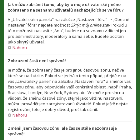
Jak můžu zabránit tomu, aby bylo moje uživatelské jméno
zobrazeno na seznamu uživatelů nacházejících se ve fóru?
V „Uživatelském panelu“ na záložce „Nastavení fóra“ -> „Obecné
nastavení fóra“ najdete možnost
Skrýt můj online stav
. Pokud u
této možnosti nastavíte „Ano“, budete na seznamu viditelní jen
pro administrátory, moderátory a sama sebe. Budete počítán
jako skrytý uživatel.
Nahoru
Zobrazení časů není správné!
Je možné, že zobrazený čas je pro jinou časovou zónu, než ve
které se nacházíte. Pokud se jedná o tento případ, přejděte na
váš „Uživatelský panel“ na záložku „Nastavení fóra“ a změňte vaši
časovou zónu, aby odpovídala vaší konkrétní oblasti, např. Praha,
Bratislava, Londýn, New York, Sydney atd. Vezměte prosím na
vědomí, že změnu časové zóny, stejně jako většinu nastavení,
můžou provádět jen zaregistrovaní uživatelé. Pokud ještě nejste
registrováni, toto je dobrý důvod, proč tak učinit.
Nahoru
Změnil jsem časovou zónu, ale čas se stále nezobrazuje
správně!