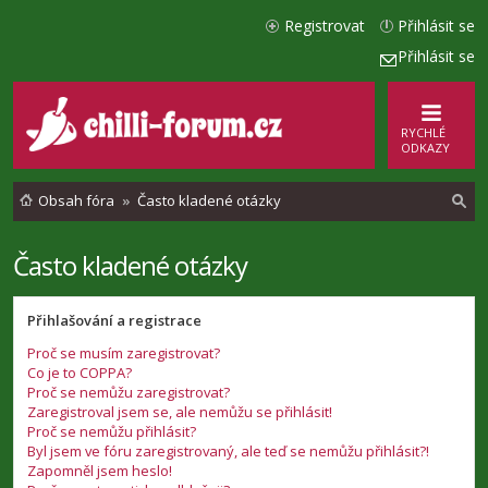
Registrovat
Přihlásit se
Přihlásit se
RYCHLÉ
ODKAZY
Obsah fóra
Často kladené otázky
Často kladené otázky
l
e
Přihlašování a registrace
d
Proč se musím zaregistrovat?
a
Co je to COPPA?
t
Proč se nemůžu zaregistrovat?
Zaregistroval jsem se, ale nemůžu se přihlásit!
Proč se nemůžu přihlásit?
Byl jsem ve fóru zaregistrovaný, ale teď se nemůžu přihlásit?!
Zapomněl jsem heslo!