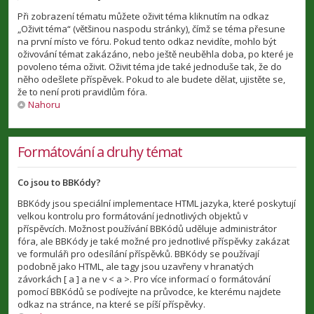
Při zobrazení tématu můžete oživit téma kliknutím na odkaz
„Oživit téma“ (většinou naspodu stránky), čímž se téma přesune
na první místo ve fóru. Pokud tento odkaz nevidíte, mohlo být
oživování témat zakázáno, nebo ještě neuběhla doba, po které je
povoleno téma oživit. Oživit téma jde také jednoduše tak, že do
něho odešlete příspěvek. Pokud to ale budete dělat, ujistěte se,
že to není proti pravidlům fóra.
Nahoru
Formátování a druhy témat
Co jsou to BBKódy?
BBKódy jsou speciální implementace HTML jazyka, které poskytují
velkou kontrolu pro formátování jednotlivých objektů v
příspěvcích. Možnost používání BBKódů uděluje administrátor
fóra, ale BBKódy je také možné pro jednotlivé příspěvky zakázat
ve formuláři pro odesílání příspěvků. BBKódy se používají
podobně jako HTML, ale tagy jsou uzavřeny v hranatých
závorkách [ a ] a ne v < a >. Pro více informací o formátování
pomocí BBKódů se podívejte na průvodce, ke kterému najdete
odkaz na stránce, na které se píší příspěvky.