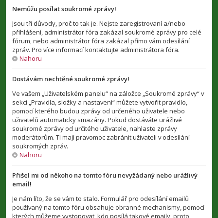
Nemůžu posílat soukromé zprávy!
Jsou tři důvody, proč to tak je. Nejste zaregistrovaní a/nebo
přihlášení, administrátor fóra zakázal soukromé zprávy pro celé
fórum, nebo administrátor fóra zakázal přímo vám odesílání
zpráv. Pro více informací kontaktujte administrátora fóra.
Nahoru
Dostávám nechtěné soukromé zprávy!
Ve vašem „Uživatelském panelu“ na záložce „Soukromé zprávy“ v
sekci „Pravidla, složky a nastavení“ můžete vytvořit pravidlo,
pomocí kterého budou zprávy od určeného uživatele nebo
uživatelů automaticky smazány. Pokud dostáváte urážlivé
soukromé zprávy od určitého uživatele, nahlaste zprávy
moderátorům. Ti mají pravomoc zabránit uživateli v odesílání
soukromých zpráv.
Nahoru
Přišel mi od někoho na tomto fóru nevyžádaný nebo urážlivý
email!
Je nám líto, že se vám to stalo. Formulář pro odesílání emailů
používaný na tomto fóru obsahuje obranné mechanismy, pomocí
kterých můžeme vystopovat, kdo posílá takové emaily, proto