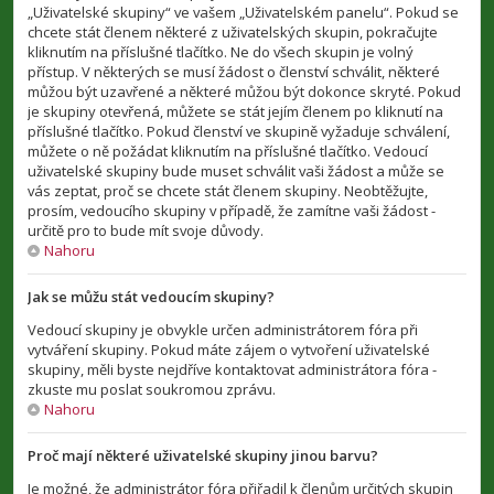
„Uživatelské skupiny“ ve vašem „Uživatelském panelu“. Pokud se
chcete stát členem některé z uživatelských skupin, pokračujte
kliknutím na příslušné tlačítko. Ne do všech skupin je volný
přístup. V některých se musí žádost o členství schválit, některé
můžou být uzavřené a některé můžou být dokonce skryté. Pokud
je skupiny otevřená, můžete se stát jejím členem po kliknutí na
příslušné tlačítko. Pokud členství ve skupině vyžaduje schválení,
můžete o ně požádat kliknutím na příslušné tlačítko. Vedoucí
uživatelské skupiny bude muset schválit vaši žádost a může se
vás zeptat, proč se chcete stát členem skupiny. Neobtěžujte,
prosím, vedoucího skupiny v případě, že zamítne vaši žádost -
určitě pro to bude mít svoje důvody.
Nahoru
Jak se můžu stát vedoucím skupiny?
Vedoucí skupiny je obvykle určen administrátorem fóra při
vytváření skupiny. Pokud máte zájem o vytvoření uživatelské
skupiny, měli byste nejdříve kontaktovat administrátora fóra -
zkuste mu poslat soukromou zprávu.
Nahoru
Proč mají některé uživatelské skupiny jinou barvu?
Je možné, že administrátor fóra přiřadil k členům určitých skupin