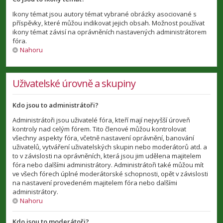
Ikony témat jsou autory témat vybrané obrázky asociované s
příspěvky, které můžou indikovat jejich obsah. Možnost používat
ikony témat závisí na oprávněních nastavených administrátorem
fóra.
Nahoru
Uživatelské úrovně a skupiny
Kdo jsou to administrátoři?
Administrátoři jsou uživatelé fóra, kteří mají nejvyšší úroveň
kontroly nad celým fórem. Tito členové můžou kontrolovat
všechny aspekty fóra, včetně nastavení oprávnění, banování
uživatelů, vytváření uživatelských skupin nebo moderátorů atd. a
to v závislosti na oprávněních, která jsou jim udělena majitelem
fóra nebo dalšími administrátory. Administrátoři také můžou mít
ve všech fórech úplné moderátorské schopnosti, opět v závislosti
na nastavení provedeném majitelem fóra nebo dalšími
administrátory.
Nahoru
Kdo jsou to moderátoři?