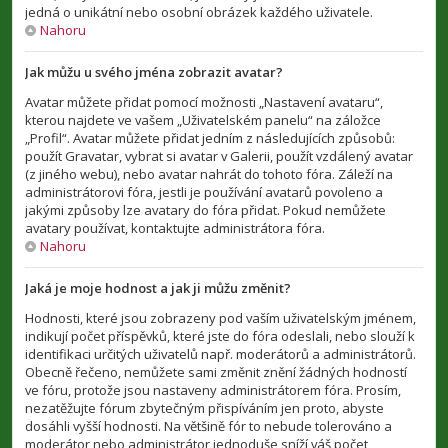
jedná o unikátní nebo osobní obrázek každého uživatele.
Nahoru
Jak můžu u svého jména zobrazit avatar?
Avatar můžete přidat pomocí možnosti „Nastavení avataru“,
kterou najdete ve vašem „Uživatelském panelu“ na záložce
„Profil“. Avatar můžete přidat jedním z následujících způsobů:
použít Gravatar, vybrat si avatar v Galerii, použít vzdálený avatar
(z jiného webu), nebo avatar nahrát do tohoto fóra. Záleží na
administrátorovi fóra, jestli je používání avatarů povoleno a
jakými způsoby lze avatary do fóra přidat. Pokud nemůžete
avatary používat, kontaktujte administrátora fóra.
Nahoru
Jaká je moje hodnost a jak ji můžu změnit?
Hodnosti, které jsou zobrazeny pod vaším uživatelským jménem,
indikují počet příspěvků, které jste do fóra odeslali, nebo slouží k
identifikaci určitých uživatelů např. moderátorů a administrátorů.
Obecně řečeno, nemůžete sami změnit znění žádných hodností
ve fóru, protože jsou nastaveny administrátorem fóra. Prosím,
nezatěžujte fórum zbytečným přispíváním jen proto, abyste
dosáhli vyšší hodnosti. Na většině fór to nebude tolerováno a
moderátor nebo administrátor jednoduše sníží váš počet