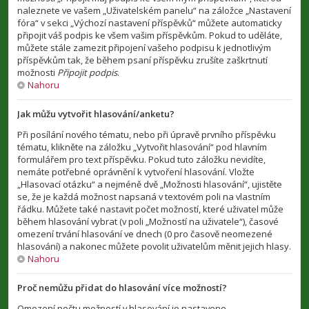
naleznete ve vašem „Uživatelském panelu“ na záložce „Nastavení
fóra“ v sekci „Výchozí nastavení příspěvků“ můžete automaticky
připojit váš podpis ke všem vašim příspěvkům. Pokud to uděláte,
můžete stále zamezit připojení vašeho podpisu k jednotlivým
příspěvkům tak, že během psaní příspěvku zrušíte zaškrtnutí
možnosti
Připojit podpis
.
Nahoru
Jak můžu vytvořit hlasování/anketu?
Při posílání nového tématu, nebo při úpravě prvního příspěvku
tématu, klikněte na záložku „Vytvořit hlasování“ pod hlavním
formulářem pro text příspěvku. Pokud tuto záložku nevidíte,
nemáte potřebné oprávnění k vytvoření hlasování. Vložte
„Hlasovací otázku“ a nejméně dvě „Možnosti hlasování“, ujistěte
se, že je každá možnost napsaná v textovém poli na vlastním
řádku. Můžete také nastavit počet možností, které uživatel může
během hlasování vybrat (v poli „Možností na uživatele“), časové
omezení trvání hlasování ve dnech (0 pro časově neomezené
hlasování) a nakonec můžete povolit uživatelům měnit jejich hlasy.
Nahoru
Proč nemůžu přidat do hlasování více možností?
Omezení počtu možností v hlasování je nastaveno