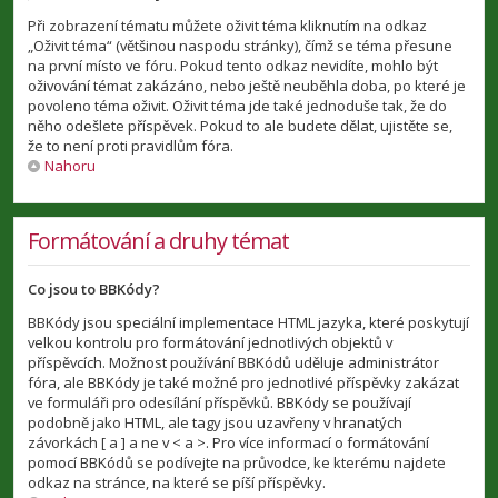
Při zobrazení tématu můžete oživit téma kliknutím na odkaz
„Oživit téma“ (většinou naspodu stránky), čímž se téma přesune
na první místo ve fóru. Pokud tento odkaz nevidíte, mohlo být
oživování témat zakázáno, nebo ještě neuběhla doba, po které je
povoleno téma oživit. Oživit téma jde také jednoduše tak, že do
něho odešlete příspěvek. Pokud to ale budete dělat, ujistěte se,
že to není proti pravidlům fóra.
Nahoru
Formátování a druhy témat
Co jsou to BBKódy?
BBKódy jsou speciální implementace HTML jazyka, které poskytují
velkou kontrolu pro formátování jednotlivých objektů v
příspěvcích. Možnost používání BBKódů uděluje administrátor
fóra, ale BBKódy je také možné pro jednotlivé příspěvky zakázat
ve formuláři pro odesílání příspěvků. BBKódy se používají
podobně jako HTML, ale tagy jsou uzavřeny v hranatých
závorkách [ a ] a ne v < a >. Pro více informací o formátování
pomocí BBKódů se podívejte na průvodce, ke kterému najdete
odkaz na stránce, na které se píší příspěvky.