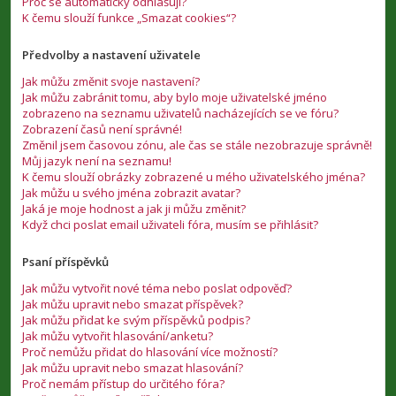
Proč se automaticky odhlašuji?
K čemu slouží funkce „Smazat cookies“?
Předvolby a nastavení uživatele
Jak můžu změnit svoje nastavení?
Jak můžu zabránit tomu, aby bylo moje uživatelské jméno
zobrazeno na seznamu uživatelů nacházejících se ve fóru?
Zobrazení časů není správné!
Změnil jsem časovou zónu, ale čas se stále nezobrazuje správně!
Můj jazyk není na seznamu!
K čemu slouží obrázky zobrazené u mého uživatelského jména?
Jak můžu u svého jména zobrazit avatar?
Jaká je moje hodnost a jak ji můžu změnit?
Když chci poslat email uživateli fóra, musím se přihlásit?
Psaní příspěvků
Jak můžu vytvořit nové téma nebo poslat odpověď?
Jak můžu upravit nebo smazat příspěvek?
Jak můžu přidat ke svým příspěvků podpis?
Jak můžu vytvořit hlasování/anketu?
Proč nemůžu přidat do hlasování více možností?
Jak můžu upravit nebo smazat hlasování?
Proč nemám přístup do určitého fóra?