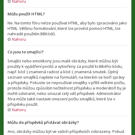
Nahoru
Můžu použít HTML?
Ne. Na tomto fóru nelze používat HTML, aby bylo zpracováno jako
HTML. Většinu formátování, které lze provést pomocí HTML, lze
nahradit použitím BBKódů.
Nahoru
Co jsou to smajlíci?
Smajlíci nebo emotikony jsou malé obrázky, které můžou být
použity k vyjádření pocitů a vytvořeny za použití krátkého kódu,
např. kód :) znamená radost a kód :( znamená smutek. Úplný
seznam smajlíků najdete na formuláři, na kterém se tvoří zprávy
a příspěvky. Pokuste se nepoužívat smajlíky v příliš velkém počtu,
protože můžou způsobit nečitelnost příspěvku a moderátoři by je
mohli odstranit, nebo smazat celý váš příspěvek. Administrátor
fóra může také nastavit omezení počtu smajlíků, které lze v
příspěvku použít.
Nahoru
Můžu do příspěvků přidávat obrázky?
Ano, obrázky můžou být ve vašich příspěvcích zobrazeny. Pokud