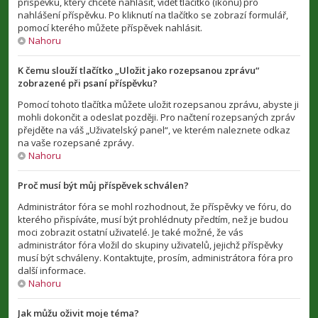
příspěvku, který chcete nahlásit, vidět tlačítko (ikonu) pro
nahlášení příspěvku. Po kliknutí na tlačítko se zobrazí formulář,
pomocí kterého můžete příspěvek nahlásit.
Nahoru
K čemu slouží tlačítko „Uložit jako rozepsanou zprávu“
zobrazené při psaní příspěvku?
Pomocí tohoto tlačítka můžete uložit rozepsanou zprávu, abyste ji
mohli dokončit a odeslat později. Pro načtení rozepsaných zpráv
přejděte na váš „Uživatelský panel“, ve kterém naleznete odkaz
na vaše rozepsané zprávy.
Nahoru
Proč musí být můj příspěvek schválen?
Administrátor fóra se mohl rozhodnout, že příspěvky ve fóru, do
kterého přispíváte, musí být prohlédnuty předtím, než je budou
moci zobrazit ostatní uživatelé. Je také možné, že vás
administrátor fóra vložil do skupiny uživatelů, jejichž příspěvky
musí být schváleny. Kontaktujte, prosím, administrátora fóra pro
další informace.
Nahoru
Jak můžu oživit moje téma?