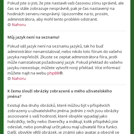
Pokud jste si jisti, že jste nastavili vaši časovou zónu správně, ale
čas se stále zobrazuje nesprávně, pak je čas nastavený na
hodinách serveru nesprávný. Upozorněte na to, prosím,
administrátora, aby mohl tento problém odstranit.
Nahoru
Můj jazyk není na seznamu!
Pokud váš jazyk není na seznamu jazyků, tak ho buď
administrátor nenainstaloval, nebo nikdo toto fórum do vašeho
jazyka nepřeložil. Zkuste se zeptat administrátora fóra, jestli
může nainstalovat požadovaný jazyk. Pokud překlad do vašeho
jazyku neexistuje, můžete vytvořit nový překlad. Více informací
můžete najít na webu
phpBB
®.
Nahoru
K čemu slouží obrázky zobrazené u mého uživatelského
jména?
Existují dva druhy obrázků, které můžou být v příspěvcích
zobrazeny u uživatelského jména. Jedním z nich jsou obrázky
asociované s vaší hodností, které obvykle vypadají jako
hvězdičky, tečky nebo čtverečky a indikují, kolik příspěvků jste
odeslali, nebo pomáhají určit jakou mají uživatelé fóra funkci.
Další, obvykle větší obrázek, je známý jako avatar a obecně se