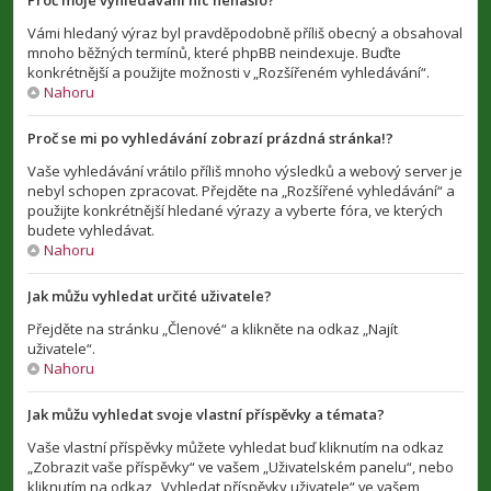
Proč moje vyhledávání nic nenašlo?
Vámi hledaný výraz byl pravděpodobně příliš obecný a obsahoval
mnoho běžných termínů, které phpBB neindexuje. Buďte
konkrétnější a použijte možnosti v „Rozšířeném vyhledávání“.
Nahoru
Proč se mi po vyhledávání zobrazí prázdná stránka!?
Vaše vyhledávání vrátilo příliš mnoho výsledků a webový server je
nebyl schopen zpracovat. Přejděte na „Rozšířené vyhledávání“ a
použijte konkrétnější hledané výrazy a vyberte fóra, ve kterých
budete vyhledávat.
Nahoru
Jak můžu vyhledat určité uživatele?
Přejděte na stránku „Členové“ a klikněte na odkaz „Najít
uživatele“.
Nahoru
Jak můžu vyhledat svoje vlastní příspěvky a témata?
Vaše vlastní příspěvky můžete vyhledat buď kliknutím na odkaz
„Zobrazit vaše příspěvky“ ve vašem „Uživatelském panelu“, nebo
kliknutím na odkaz „Vyhledat příspěvky uživatele“ ve vašem