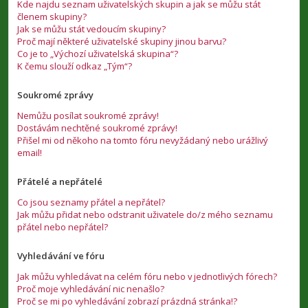
Kde najdu seznam uživatelských skupin a jak se můžu stát
členem skupiny?
Jak se můžu stát vedoucím skupiny?
Proč mají některé uživatelské skupiny jinou barvu?
Co je to „Výchozí uživatelská skupina“?
K čemu slouží odkaz „Tým“?
Soukromé zprávy
Nemůžu posílat soukromé zprávy!
Dostávám nechtěné soukromé zprávy!
Přišel mi od někoho na tomto fóru nevyžádaný nebo urážlivý
email!
Přátelé a nepřátelé
Co jsou seznamy přátel a nepřátel?
Jak můžu přidat nebo odstranit uživatele do/z mého seznamu
přátel nebo nepřátel?
Vyhledávání ve fóru
Jak můžu vyhledávat na celém fóru nebo v jednotlivých fórech?
Proč moje vyhledávání nic nenašlo?
Proč se mi po vyhledávání zobrazí prázdná stránka!?