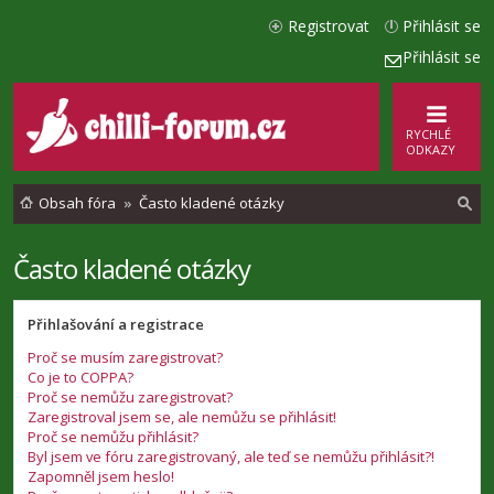
Registrovat
Přihlásit se
Přihlásit se
RYCHLÉ
ODKAZY
Obsah fóra
Často kladené otázky
Často kladené otázky
l
e
Přihlašování a registrace
d
Proč se musím zaregistrovat?
a
Co je to COPPA?
t
Proč se nemůžu zaregistrovat?
Zaregistroval jsem se, ale nemůžu se přihlásit!
Proč se nemůžu přihlásit?
Byl jsem ve fóru zaregistrovaný, ale teď se nemůžu přihlásit?!
Zapomněl jsem heslo!