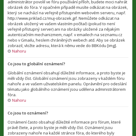
administrátor povolil ve fóru používání příloh, budete moci nahrát
obrázek do fóra. V opačném případě musíte odkázat na obrázek,
který se nachází na veřejně přístupném webovém serveru, např.
http://www.priklad.cz/muj-obrazek.gif. Nemůžete odkázat na
obrázek uložený ve vašem vlastním počítači (pokud to není
veřejně přístupný server) ani na obrázky uložené za nějakým
autentizačním mechanizmem, např. v emailech na seznamu.cz
nebo v Gmailu, heslem chráněných webech atd. Aby se obrázek
zobrazil, vložte adresu, která k němu vede do BBKódu [img].
Nahoru
Co jsou to globální oznámení?
Globální oznámení obsahují důležité informace, a proto byste je
měli vždy číst. Globální oznámení jsou zobrazeny v každém fóru
nahoře a ve vašem uživatelském panelu. Oprávnění pro odeslání
tématu jako globálního oznámení jsou udělena administrátorem
fóra.
Nahoru
Co jsou to oznámení?
Oznámení často obsahují důležité informace pro fórum, které
právě čtete, a proto byste je měli vždy číst. Oznámení jsou
zobrazeny nahoře na každé stránce fóra, do kterého byly