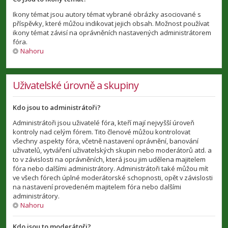
Ikony témat jsou autory témat vybrané obrázky asociované s
příspěvky, které můžou indikovat jejich obsah. Možnost používat
ikony témat závisí na oprávněních nastavených administrátorem
fóra.
Nahoru
Uživatelské úrovně a skupiny
Kdo jsou to administrátoři?
Administrátoři jsou uživatelé fóra, kteří mají nejvyšší úroveň
kontroly nad celým fórem. Tito členové můžou kontrolovat
všechny aspekty fóra, včetně nastavení oprávnění, banování
uživatelů, vytváření uživatelských skupin nebo moderátorů atd. a
to v závislosti na oprávněních, která jsou jim udělena majitelem
fóra nebo dalšími administrátory. Administrátoři také můžou mít
ve všech fórech úplné moderátorské schopnosti, opět v závislosti
na nastavení provedeném majitelem fóra nebo dalšími
administrátory.
Nahoru
Kdo jsou to moderátoři?