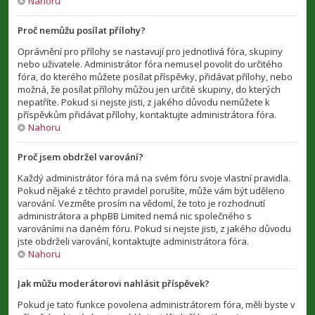
Nahoru
Proč nemůžu posílat přílohy?
Oprávnění pro přílohy se nastavují pro jednotlivá fóra, skupiny
nebo uživatele. Administrátor fóra nemusel povolit do určitého
fóra, do kterého můžete posílat příspěvky, přidávat přílohy, nebo
možná, že posílat přílohy můžou jen určité skupiny, do kterých
nepatříte. Pokud si nejste jisti, z jakého důvodu nemůžete k
příspěvkům přidávat přílohy, kontaktujte administrátora fóra.
Nahoru
Proč jsem obdržel varování?
Každý administrátor fóra má na svém fóru svoje vlastní pravidla.
Pokud nějaké z těchto pravidel porušíte, může vám být uděleno
varování. Vezměte prosím na vědomí, že toto je rozhodnutí
administrátora a phpBB Limited nemá nic společného s
varováními na daném fóru. Pokud si nejste jisti, z jakého důvodu
jste obdrželi varování, kontaktujte administrátora fóra.
Nahoru
Jak můžu moderátorovi nahlásit příspěvek?
Pokud je tato funkce povolena administrátorem fóra, měli byste v