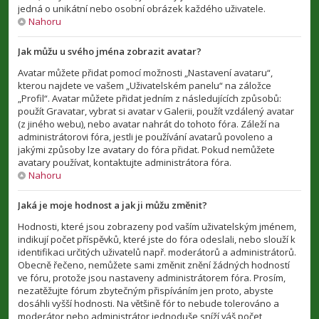
jedná o unikátní nebo osobní obrázek každého uživatele.
Nahoru
Jak můžu u svého jména zobrazit avatar?
Avatar můžete přidat pomocí možnosti „Nastavení avataru“,
kterou najdete ve vašem „Uživatelském panelu“ na záložce
„Profil“. Avatar můžete přidat jedním z následujících způsobů:
použít Gravatar, vybrat si avatar v Galerii, použít vzdálený avatar
(z jiného webu), nebo avatar nahrát do tohoto fóra. Záleží na
administrátorovi fóra, jestli je používání avatarů povoleno a
jakými způsoby lze avatary do fóra přidat. Pokud nemůžete
avatary používat, kontaktujte administrátora fóra.
Nahoru
Jaká je moje hodnost a jak ji můžu změnit?
Hodnosti, které jsou zobrazeny pod vaším uživatelským jménem,
indikují počet příspěvků, které jste do fóra odeslali, nebo slouží k
identifikaci určitých uživatelů např. moderátorů a administrátorů.
Obecně řečeno, nemůžete sami změnit znění žádných hodností
ve fóru, protože jsou nastaveny administrátorem fóra. Prosím,
nezatěžujte fórum zbytečným přispíváním jen proto, abyste
dosáhli vyšší hodnosti. Na většině fór to nebude tolerováno a
moderátor nebo administrátor jednoduše sníží váš počet