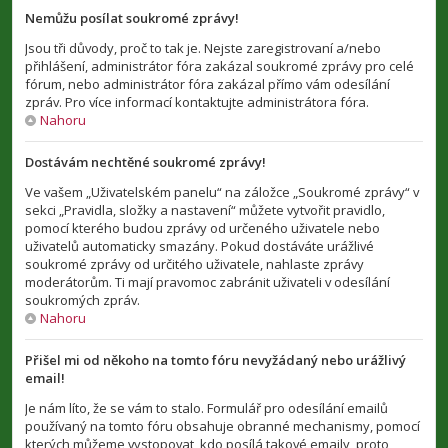
Nemůžu posílat soukromé zprávy!
Jsou tři důvody, proč to tak je. Nejste zaregistrovaní a/nebo
přihlášení, administrátor fóra zakázal soukromé zprávy pro celé
fórum, nebo administrátor fóra zakázal přímo vám odesílání
zpráv. Pro více informací kontaktujte administrátora fóra.
Nahoru
Dostávám nechtěné soukromé zprávy!
Ve vašem „Uživatelském panelu“ na záložce „Soukromé zprávy“ v
sekci „Pravidla, složky a nastavení“ můžete vytvořit pravidlo,
pomocí kterého budou zprávy od určeného uživatele nebo
uživatelů automaticky smazány. Pokud dostáváte urážlivé
soukromé zprávy od určitého uživatele, nahlaste zprávy
moderátorům. Ti mají pravomoc zabránit uživateli v odesílání
soukromých zpráv.
Nahoru
Přišel mi od někoho na tomto fóru nevyžádaný nebo urážlivý
email!
Je nám líto, že se vám to stalo. Formulář pro odesílání emailů
používaný na tomto fóru obsahuje obranné mechanismy, pomocí
kterých můžeme vystopovat, kdo posílá takové emaily, proto