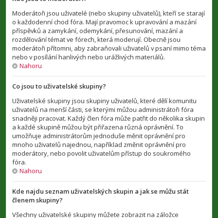
Moderátoři jsou uživatelé (nebo skupiny uživatelů), kteří se starají
o každodenní chod fóra. Mají pravomoc k upravování a mazání
příspěvků a zamykání, odemykání, přesunování, mazání a
rozdělování témat ve fórech, která moderují. Obecně jsou
moderátoři přítomni, aby zabraňovali uživatelů v psaní mimo téma
nebo v posílání hanlivých nebo urážlivých materiálů.
Nahoru
Co jsou to uživatelské skupiny?
Uživatelské skupiny jsou skupiny uživatelů, které dělí komunitu
uživatelů na menší části, se kterými můžou administrátoři fóra
snadněji pracovat. Každý člen fóra může patřit do několika skupin
a každé skupině můžou být přiřazena různá oprávnění. To
umožňuje administrátorům jednoduše měnit oprávnění pro
mnoho uživatelů najednou, například změnit oprávnění pro
moderátory, nebo povolit uživatelům přístup do soukromého
fóra.
Nahoru
Kde najdu seznam uživatelských skupin a jak se můžu stát
členem skupiny?
Všechny uživatelské skupiny můžete zobrazit na záložce