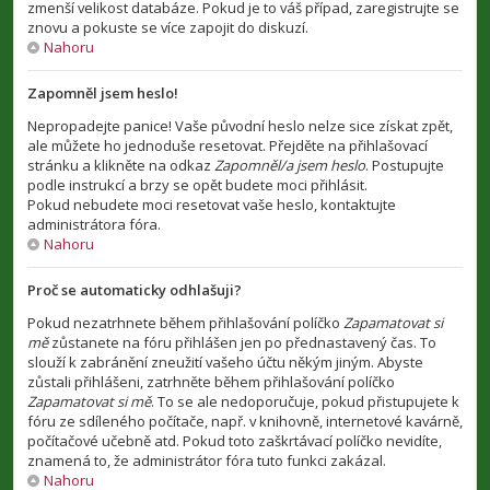
zmenší velikost databáze. Pokud je to váš případ, zaregistrujte se
znovu a pokuste se více zapojit do diskuzí.
Nahoru
Zapomněl jsem heslo!
Nepropadejte panice! Vaše původní heslo nelze sice získat zpět,
ale můžete ho jednoduše resetovat. Přejděte na přihlašovací
stránku a klikněte na odkaz
Zapomněl/a jsem heslo
. Postupujte
podle instrukcí a brzy se opět budete moci přihlásit.
Pokud nebudete moci resetovat vaše heslo, kontaktujte
administrátora fóra.
Nahoru
Proč se automaticky odhlašuji?
Pokud nezatrhnete během přihlašování políčko
Zapamatovat si
mě
zůstanete na fóru přihlášen jen po přednastavený čas. To
slouží k zabránění zneužití vašeho účtu někým jiným. Abyste
zůstali přihlášeni, zatrhněte během přihlašování políčko
Zapamatovat si mě
. To se ale nedoporučuje, pokud přistupujete k
fóru ze sdíleného počítače, např. v knihovně, internetové kavárně,
počítačové učebně atd. Pokud toto zaškrtávací políčko nevidíte,
znamená to, že administrátor fóra tuto funkci zakázal.
Nahoru