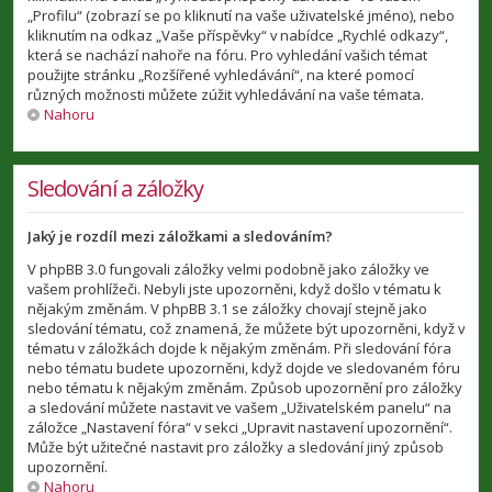
„Profilu“ (zobrazí se po kliknutí na vaše uživatelské jméno), nebo
kliknutím na odkaz „Vaše příspěvky“ v nabídce „Rychlé odkazy“,
která se nachází nahoře na fóru. Pro vyhledání vašich témat
použijte stránku „Rozšířené vyhledávání“, na které pomocí
různých možnosti můžete zúžit vyhledávání na vaše témata.
Nahoru
Sledování a záložky
Jaký je rozdíl mezi záložkami a sledováním?
V phpBB 3.0 fungovali záložky velmi podobně jako záložky ve
vašem prohlížeči. Nebyli jste upozorněni, když došlo v tématu k
nějakým změnám. V phpBB 3.1 se záložky chovají stejně jako
sledování tématu, což znamená, že můžete být upozorněni, když v
tématu v záložkách dojde k nějakým změnám. Při sledování fóra
nebo tématu budete upozorněni, když dojde ve sledovaném fóru
nebo tématu k nějakým změnám. Způsob upozornění pro záložky
a sledování můžete nastavit ve vašem „Uživatelském panelu“ na
záložce „Nastavení fóra“ v sekci „Upravit nastavení upozornění“.
Může být užitečné nastavit pro záložky a sledování jiný způsob
upozornění.
Nahoru