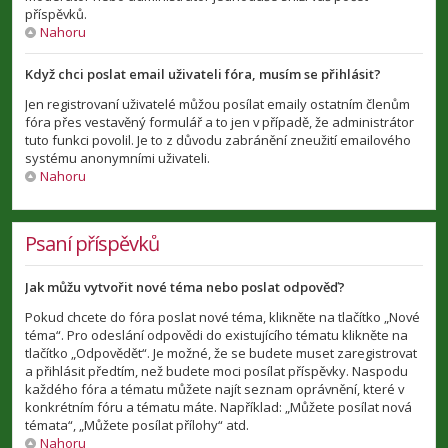
příspěvků.
Nahoru
Když chci poslat email uživateli fóra, musím se přihlásit?
Jen registrovaní uživatelé můžou posílat emaily ostatním členům
fóra přes vestavěný formulář a to jen v případě, že administrátor
tuto funkci povolil. Je to z důvodu zabránění zneužití emailového
systému anonymními uživateli.
Nahoru
Psaní příspěvků
Jak můžu vytvořit nové téma nebo poslat odpověď?
Pokud chcete do fóra poslat nové téma, klikněte na tlačítko „Nové
téma“. Pro odeslání odpovědi do existujícího tématu klikněte na
tlačítko „Odpovědět“. Je možné, že se budete muset zaregistrovat
a přihlásit předtím, než budete moci posílat příspěvky. Naspodu
každého fóra a tématu můžete najít seznam oprávnění, které v
konkrétním fóru a tématu máte. Například: „Můžete posílat nová
témata“, „Můžete posílat přílohy“ atd.
Nahoru