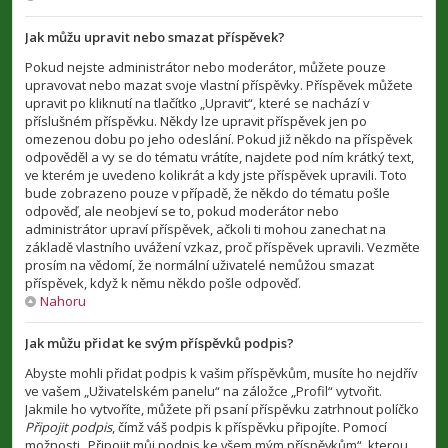
Jak můžu upravit nebo smazat příspěvek?
Pokud nejste administrátor nebo moderátor, můžete pouze
upravovat nebo mazat svoje vlastní příspěvky. Příspěvek můžete
upravit po kliknutí na tlačítko „Upravit“, které se nachází v
příslušném příspěvku. Někdy lze upravit příspěvek jen po
omezenou dobu po jeho odeslání. Pokud již někdo na příspěvek
odpověděl a vy se do tématu vrátíte, najdete pod ním krátký text,
ve kterém je uvedeno kolikrát a kdy jste příspěvek upravili. Toto
bude zobrazeno pouze v případě, že někdo do tématu pošle
odpověď, ale neobjeví se to, pokud moderátor nebo
administrátor upraví příspěvek, ačkoli ti mohou zanechat na
základě vlastního uvážení vzkaz, proč příspěvek upravili. Vezměte
prosím na vědomí, že normální uživatelé nemůžou smazat
příspěvek, když k němu někdo pošle odpověď.
Nahoru
Jak můžu přidat ke svým příspěvků podpis?
Abyste mohli přidat podpis k vašim příspěvkům, musíte ho nejdřív
ve vašem „Uživatelském panelu“ na záložce „Profil“ vytvořit.
Jakmile ho vytvoříte, můžete při psaní příspěvku zatrhnout políčko
Připojit podpis
, čímž váš podpis k příspěvku připojíte. Pomocí
možnosti „Připojit můj podpis ke všem mým příspěvkům“, kterou