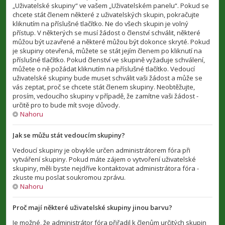
„Uživatelské skupiny“ ve vašem „Uživatelském panelu“. Pokud se
chcete stát členem některé z uživatelských skupin, pokračujte
kliknutím na příslušné tlačítko. Ne do všech skupin je volný
přístup. V některých se musí žádost o členství schválit, některé
můžou být uzavřené a některé můžou být dokonce skryté. Pokud
je skupiny otevřená, můžete se stát jejím členem po kliknutí na
příslušné tlačítko. Pokud členství ve skupině vyžaduje schválení,
můžete o ně požádat kliknutím na příslušné tlačítko. Vedoucí
uživatelské skupiny bude muset schválit vaši žádost a může se
vás zeptat, proč se chcete stát členem skupiny. Neobtěžujte,
prosím, vedoucího skupiny v případě, že zamítne vaši žádost -
určitě pro to bude mít svoje důvody.
Nahoru
Jak se můžu stát vedoucím skupiny?
Vedoucí skupiny je obvykle určen administrátorem fóra při
vytváření skupiny. Pokud máte zájem o vytvoření uživatelské
skupiny, měli byste nejdříve kontaktovat administrátora fóra -
zkuste mu poslat soukromou zprávu.
Nahoru
Proč mají některé uživatelské skupiny jinou barvu?
Je možné, že administrátor fóra přiřadil k členům určitých skupin