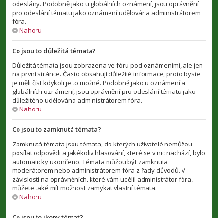
odeslány. Podobně jako u globálních oznámení, jsou oprávnění
pro odeslání tématu jako oznámení udělována administrátorem
fóra.
Nahoru
Co jsou to důležitá témata?
Důležitá témata jsou zobrazena ve fóru pod oznámeními, ale jen
na první stránce. Často obsahují důležité informace, proto byste
je měli číst kdykoli je to možné. Podobně jako u oznámení a
globálních oznámení, jsou oprávnění pro odeslání tématu jako
důležitého udělována administrátorem fóra.
Nahoru
Co jsou to zamknutá témata?
Zamknutá témata jsou témata, do kterých uživatelé nemůžou
posílat odpovědi a jakékoliv hlasování, které se v nic nachází, bylo
automaticky ukončeno. Témata můžou být zamknuta
moderátorem nebo administrátorem fóra z řady důvodů. V
závislosti na oprávněních, které vám udělil administrátor fóra,
můžete také mít možnost zamykat vlastní témata.
Nahoru
Co jsou to ikony témat?