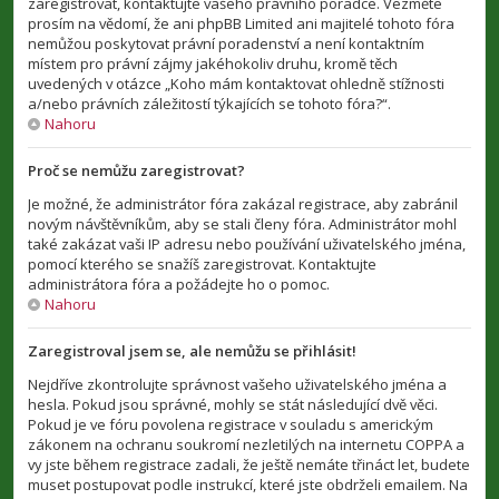
zaregistrovat, kontaktujte vašeho právního poradce. Vezměte
prosím na vědomí, že ani phpBB Limited ani majitelé tohoto fóra
nemůžou poskytovat právní poradenství a není kontaktním
místem pro právní zájmy jakéhokoliv druhu, kromě těch
uvedených v otázce „Koho mám kontaktovat ohledně stížnosti
a/nebo právních záležitostí týkajících se tohoto fóra?“.
Nahoru
Proč se nemůžu zaregistrovat?
Je možné, že administrátor fóra zakázal registrace, aby zabránil
novým návštěvníkům, aby se stali členy fóra. Administrátor mohl
také zakázat vaši IP adresu nebo používání uživatelského jména,
pomocí kterého se snažíš zaregistrovat. Kontaktujte
administrátora fóra a požádejte ho o pomoc.
Nahoru
Zaregistroval jsem se, ale nemůžu se přihlásit!
Nejdříve zkontrolujte správnost vašeho uživatelského jména a
hesla. Pokud jsou správné, mohly se stát následující dvě věci.
Pokud je ve fóru povolena registrace v souladu s americkým
zákonem na ochranu soukromí nezletilých na internetu COPPA a
vy jste během registrace zadali, že ještě nemáte třináct let, budete
muset postupovat podle instrukcí, které jste obdrželi emailem. Na