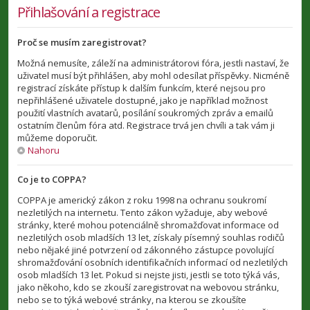
Přihlašování a registrace
Proč se musím zaregistrovat?
Možná nemusíte, záleží na administrátorovi fóra, jestli nastaví, že
uživatel musí být přihlášen, aby mohl odesílat příspěvky. Nicméně
registrací získáte přístup k dalším funkcím, které nejsou pro
nepřihlášené uživatele dostupné, jako je například možnost
použití vlastních avatarů, posílání soukromých zpráv a emailů
ostatním členům fóra atd. Registrace trvá jen chvíli a tak vám ji
můžeme doporučit.
Nahoru
Co je to COPPA?
COPPA je americký zákon z roku 1998 na ochranu soukromí
nezletilých na internetu. Tento zákon vyžaduje, aby webové
stránky, které mohou potenciálně shromažďovat informace od
nezletilých osob mladších 13 let, získaly písemný souhlas rodičů
nebo nějaké jiné potvrzení od zákonného zástupce povolující
shromažďování osobních identifikačních informací od nezletilých
osob mladších 13 let. Pokud si nejste jisti, jestli se toto týká vás,
jako někoho, kdo se zkouší zaregistrovat na webovou stránku,
nebo se to týká webové stránky, na kterou se zkoušíte