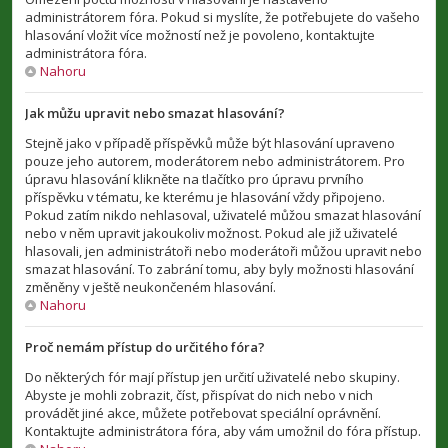
administrátorem fóra. Pokud si myslíte, že potřebujete do vašeho
hlasování vložit více možností než je povoleno, kontaktujte
administrátora fóra.
Nahoru
Jak můžu upravit nebo smazat hlasování?
Stejně jako v případě příspěvků může být hlasování upraveno
pouze jeho autorem, moderátorem nebo administrátorem. Pro
úpravu hlasování klikněte na tlačítko pro úpravu prvního
příspěvku v tématu, ke kterému je hlasování vždy připojeno.
Pokud zatím nikdo nehlasoval, uživatelé můžou smazat hlasování
nebo v něm upravit jakoukoliv možnost. Pokud ale již uživatelé
hlasovali, jen administrátoři nebo moderátoři můžou upravit nebo
smazat hlasování. To zabrání tomu, aby byly možnosti hlasování
změněny v ještě neukončeném hlasování.
Nahoru
Proč nemám přístup do určitého fóra?
Do některých fór mají přístup jen určití uživatelé nebo skupiny.
Abyste je mohli zobrazit, číst, přispívat do nich nebo v nich
provádět jiné akce, můžete potřebovat speciální oprávnění.
Kontaktujte administrátora fóra, aby vám umožnil do fóra přístup.