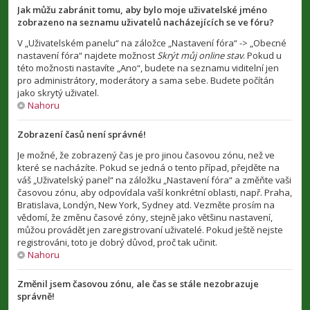
Jak můžu zabránit tomu, aby bylo moje uživatelské jméno
zobrazeno na seznamu uživatelů nacházejících se ve fóru?
V „Uživatelském panelu“ na záložce „Nastavení fóra“ -> „Obecné
nastavení fóra“ najdete možnost
Skrýt můj online stav
. Pokud u
této možnosti nastavíte „Ano“, budete na seznamu viditelní jen
pro administrátory, moderátory a sama sebe. Budete počítán
jako skrytý uživatel.
Nahoru
Zobrazení časů není správné!
Je možné, že zobrazený čas je pro jinou časovou zónu, než ve
které se nacházíte. Pokud se jedná o tento případ, přejděte na
váš „Uživatelský panel“ na záložku „Nastavení fóra“ a změňte vaši
časovou zónu, aby odpovídala vaší konkrétní oblasti, např. Praha,
Bratislava, Londýn, New York, Sydney atd. Vezměte prosím na
vědomí, že změnu časové zóny, stejně jako většinu nastavení,
můžou provádět jen zaregistrovaní uživatelé. Pokud ještě nejste
registrováni, toto je dobrý důvod, proč tak učinit.
Nahoru
Změnil jsem časovou zónu, ale čas se stále nezobrazuje
správně!