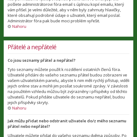
pošlete administrátorovi fóra email s úplnou kopií emailu, který
vám přišel. Je velmi důležité, aby v něm byly zahrnuty hlavičky,
které obsahují podrobné údaje o uživateli, který email poslal.
Administrátor fóra pak bude moci problém vyřešit.
Nahoru
Přátelé a nepřátelé
Co jsou seznamy přátel a nepřátel?
Tyto seznamy můžete použít k rozdělení ostatních členů fóra.
Uživatelé přidáni do vašeho seznamu přátel budou zobrazeni ve
vašem uživatelském panelu, abyste k nim měli rychlý přístup, viděli
jejich online stav a mohli jim posílat soukromé zprávy. V závislosti
na použitém vzhledu můžou být zvýrazněny i příspěvky od těchto
uživatelů. Pokud přidáte uživatele do seznamu nepřátel, budou
jejich příspěvky skryty.
Nahoru
Jak můžu přidat nebo odstranit uživatele do/z mého seznamu
přátel nebo nepřátel?
Uživatele můžete přidat do vašeho seznamu dvěma způsoby. Po