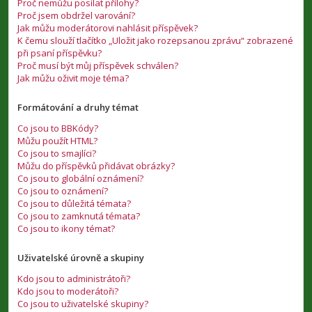
Proč nemůžu posílat přílohy?
Proč jsem obdržel varování?
Jak můžu moderátorovi nahlásit příspěvek?
K čemu slouží tlačítko „Uložit jako rozepsanou zprávu“ zobrazené
při psaní příspěvku?
Proč musí být můj příspěvek schválen?
Jak můžu oživit moje téma?
Formátování a druhy témat
Co jsou to BBKódy?
Můžu použít HTML?
Co jsou to smajlíci?
Můžu do příspěvků přidávat obrázky?
Co jsou to globální oznámení?
Co jsou to oznámení?
Co jsou to důležitá témata?
Co jsou to zamknutá témata?
Co jsou to ikony témat?
Uživatelské úrovně a skupiny
Kdo jsou to administrátoři?
Kdo jsou to moderátoři?
Co jsou to uživatelské skupiny?