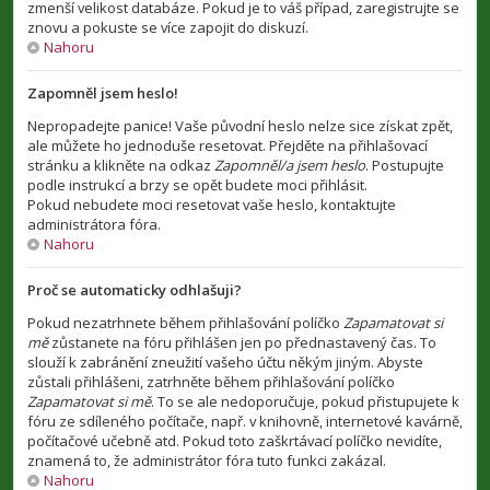
zmenší velikost databáze. Pokud je to váš případ, zaregistrujte se
znovu a pokuste se více zapojit do diskuzí.
Nahoru
Zapomněl jsem heslo!
Nepropadejte panice! Vaše původní heslo nelze sice získat zpět,
ale můžete ho jednoduše resetovat. Přejděte na přihlašovací
stránku a klikněte na odkaz
Zapomněl/a jsem heslo
. Postupujte
podle instrukcí a brzy se opět budete moci přihlásit.
Pokud nebudete moci resetovat vaše heslo, kontaktujte
administrátora fóra.
Nahoru
Proč se automaticky odhlašuji?
Pokud nezatrhnete během přihlašování políčko
Zapamatovat si
mě
zůstanete na fóru přihlášen jen po přednastavený čas. To
slouží k zabránění zneužití vašeho účtu někým jiným. Abyste
zůstali přihlášeni, zatrhněte během přihlašování políčko
Zapamatovat si mě
. To se ale nedoporučuje, pokud přistupujete k
fóru ze sdíleného počítače, např. v knihovně, internetové kavárně,
počítačové učebně atd. Pokud toto zaškrtávací políčko nevidíte,
znamená to, že administrátor fóra tuto funkci zakázal.
Nahoru