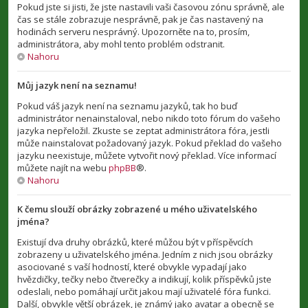
Pokud jste si jisti, že jste nastavili vaši časovou zónu správně, ale
čas se stále zobrazuje nesprávně, pak je čas nastavený na
hodinách serveru nesprávný. Upozorněte na to, prosím,
administrátora, aby mohl tento problém odstranit.
Nahoru
Můj jazyk není na seznamu!
Pokud váš jazyk není na seznamu jazyků, tak ho buď
administrátor nenainstaloval, nebo nikdo toto fórum do vašeho
jazyka nepřeložil. Zkuste se zeptat administrátora fóra, jestli
může nainstalovat požadovaný jazyk. Pokud překlad do vašeho
jazyku neexistuje, můžete vytvořit nový překlad. Více informací
můžete najít na webu
phpBB
®.
Nahoru
K čemu slouží obrázky zobrazené u mého uživatelského
jména?
Existují dva druhy obrázků, které můžou být v příspěvcích
zobrazeny u uživatelského jména. Jedním z nich jsou obrázky
asociované s vaší hodností, které obvykle vypadají jako
hvězdičky, tečky nebo čtverečky a indikují, kolik příspěvků jste
odeslali, nebo pomáhají určit jakou mají uživatelé fóra funkci.
Další, obvykle větší obrázek, je známý jako avatar a obecně se