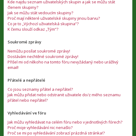
Kde najdu seznam uživatelských skupin a jak se můžu stát
členem skupiny?
Jak se můžu stát vedoucím skupiny?
Proč mají některé uživatelské skupiny jinou barvu?
Co je to „Výchozí uživatelská skupina“?
K čemu slouží odkaz „Tým“?
Soukromé zprávy
Nemůžu posílat soukromé zprávy!
Dostávám nechtěné soukromé zprávy!
Přišel mi od někoho na tomto fóru nevyžádaný nebo urážlivý
email!
Přátelé a nepřátelé
Co jsou seznamy přátel a nepřátel?
Jak můžu přidat nebo odstranit uživatele do/z mého seznamu
přátel nebo nepřátel?
Vyhledávání ve fóru
Jak můžu vyhledávat na celém fóru nebo v jednotlivých fórech?
Proč moje vyhledávání nic nenašlo?
Proč se mi po vyhledávání zobrazí prázdná stránka!?