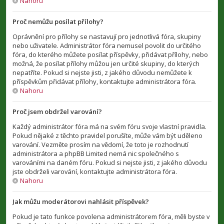
Nahoru
Proč nemůžu posílat přílohy?
Oprávnění pro přílohy se nastavují pro jednotlivá fóra, skupiny
nebo uživatele. Administrátor fóra nemusel povolit do určitého
fóra, do kterého můžete posílat příspěvky, přidávat přílohy, nebo
možná, že posílat přílohy můžou jen určité skupiny, do kterých
nepatříte. Pokud si nejste jisti, z jakého důvodu nemůžete k
příspěvkům přidávat přílohy, kontaktujte administrátora fóra.
Nahoru
Proč jsem obdržel varování?
Každý administrátor fóra má na svém fóru svoje vlastní pravidla.
Pokud nějaké z těchto pravidel porušíte, může vám být uděleno
varování. Vezměte prosím na vědomí, že toto je rozhodnutí
administrátora a phpBB Limited nemá nic společného s
varováními na daném fóru. Pokud si nejste jisti, z jakého důvodu
jste obdrželi varování, kontaktujte administrátora fóra.
Nahoru
Jak můžu moderátorovi nahlásit příspěvek?
Pokud je tato funkce povolena administrátorem fóra, měli byste v