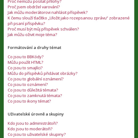
Proč nemůžu posílat přílohy?
Proč jsem obdržel varování?
Jak můžu moderátorovi nahlásit příspěvek?
K čemu slouží tlačítko „Uložit jako rozepsanou zprávu“ zobrazené
při psaní příspěvku?
Proč musí být můj příspěvek schválen?
Jak můžu oživit moje téma?
Formátování a druhy témat
Co jsou to BBKódy?
Můžu použít HTML?
Co jsou to smajlíci?
Můžu do příspěvků přidávat obrázky?
Co jsou to globální oznámení?
Co jsou to oznámení?
Co jsou to důležitá témata?
Co jsou to zamknutá témata?
Co jsou to ikony témat?
Uživatelské úrovně a skupiny
Kdo jsou to administrátoři?
Kdo jsou to moderátoři?
Co jsou to uživatelské skupiny?