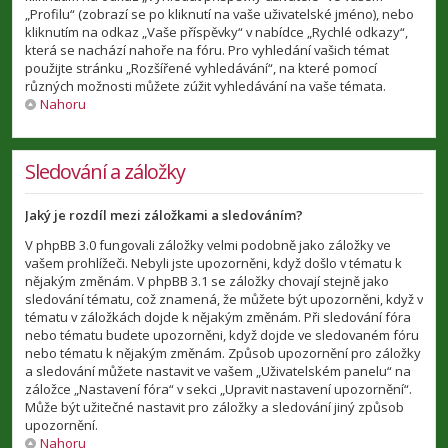
„Profilu“ (zobrazí se po kliknutí na vaše uživatelské jméno), nebo
kliknutím na odkaz „Vaše příspěvky“ v nabídce „Rychlé odkazy“,
která se nachází nahoře na fóru. Pro vyhledání vašich témat
použijte stránku „Rozšířené vyhledávání“, na které pomocí
různých možnosti můžete zúžit vyhledávání na vaše témata.
Nahoru
Sledování a záložky
Jaký je rozdíl mezi záložkami a sledováním?
V phpBB 3.0 fungovali záložky velmi podobně jako záložky ve
vašem prohlížeči. Nebyli jste upozorněni, když došlo v tématu k
nějakým změnám. V phpBB 3.1 se záložky chovají stejně jako
sledování tématu, což znamená, že můžete být upozorněni, když v
tématu v záložkách dojde k nějakým změnám. Při sledování fóra
nebo tématu budete upozorněni, když dojde ve sledovaném fóru
nebo tématu k nějakým změnám. Způsob upozornění pro záložky
a sledování můžete nastavit ve vašem „Uživatelském panelu“ na
záložce „Nastavení fóra“ v sekci „Upravit nastavení upozornění“.
Může být užitečné nastavit pro záložky a sledování jiný způsob
upozornění.
Nahoru