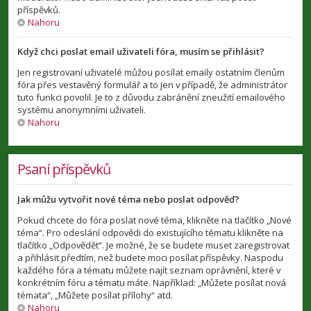
příspěvků.
Nahoru
Když chci poslat email uživateli fóra, musím se přihlásit?
Jen registrovaní uživatelé můžou posílat emaily ostatním členům
fóra přes vestavěný formulář a to jen v případě, že administrátor
tuto funkci povolil. Je to z důvodu zabránění zneužití emailového
systému anonymními uživateli.
Nahoru
Psaní příspěvků
Jak můžu vytvořit nové téma nebo poslat odpověď?
Pokud chcete do fóra poslat nové téma, klikněte na tlačítko „Nové
téma“. Pro odeslání odpovědi do existujícího tématu klikněte na
tlačítko „Odpovědět“. Je možné, že se budete muset zaregistrovat
a přihlásit předtím, než budete moci posílat příspěvky. Naspodu
každého fóra a tématu můžete najít seznam oprávnění, které v
konkrétním fóru a tématu máte. Například: „Můžete posílat nová
témata“, „Můžete posílat přílohy“ atd.
Nahoru