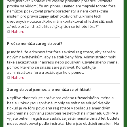
zaregistrovat, kontaktujte vašeho právního poradce. Vezměte
prosím na vědomí, že ani phpBB Limited ani majitelé tohoto fóra
nemůžou poskytovat právní poradenství a není kontaktním
místem pro právní zájmy jakéhokoliv druhu, kromě těch
uvedených v otázce „Koho mám kontaktovat ohledně stížnosti
a/nebo právních záležitostí týkajících se tohoto fóra?“.
Nahoru
Proč se nemůžu zaregistrovat?
Je možné, že administrátor fóra zakázal registrace, aby zabránil
novým návštěvníkům, aby se stali členy fóra. Administrátor mohl
také zakázat vaši IP adresu nebo používání uživatelského jména,
pomocí kterého se snažíš zaregistrovat. Kontaktujte
administrátora fóra a požádejte ho o pomoc.
Nahoru
Zaregistroval jsem se, ale nemůžu se přihlásit!
Nejdříve zkontrolujte správnost vašeho uživatelského jména a
hesla. Pokud jsou správné, mohly se stát následující dvě věci.
Pokud je ve fóru povolena registrace v souladu s americkým
zákonem na ochranu soukromí nezletilých na internetu COPPA a
vy jste během registrace zadali, že ještě nemáte třináct let, budete
muset postupovat podle instrukcí, které jste obdrželi emailem. Na