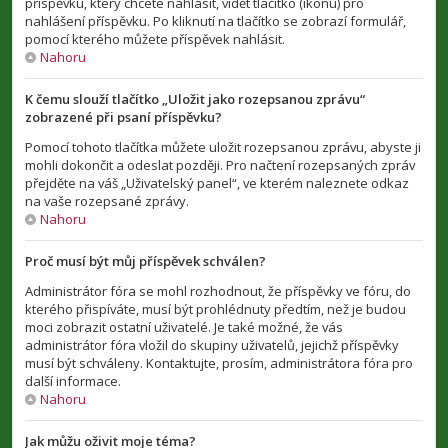
příspěvku, který chcete nahlásit, vidět tlačítko (ikonu) pro
nahlášení příspěvku. Po kliknutí na tlačítko se zobrazí formulář,
pomocí kterého můžete příspěvek nahlásit.
Nahoru
K čemu slouží tlačítko „Uložit jako rozepsanou zprávu“
zobrazené při psaní příspěvku?
Pomocí tohoto tlačítka můžete uložit rozepsanou zprávu, abyste ji
mohli dokončit a odeslat později. Pro načtení rozepsaných zpráv
přejděte na váš „Uživatelský panel“, ve kterém naleznete odkaz
na vaše rozepsané zprávy.
Nahoru
Proč musí být můj příspěvek schválen?
Administrátor fóra se mohl rozhodnout, že příspěvky ve fóru, do
kterého přispíváte, musí být prohlédnuty předtím, než je budou
moci zobrazit ostatní uživatelé. Je také možné, že vás
administrátor fóra vložil do skupiny uživatelů, jejichž příspěvky
musí být schváleny. Kontaktujte, prosím, administrátora fóra pro
další informace.
Nahoru
Jak můžu oživit moje téma?