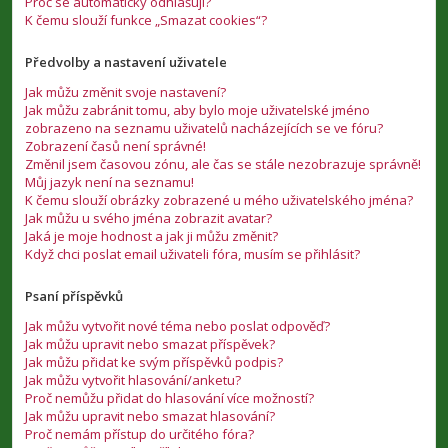
Proč se automaticky odhlašuji?
K čemu slouží funkce „Smazat cookies“?
Předvolby a nastavení uživatele
Jak můžu změnit svoje nastavení?
Jak můžu zabránit tomu, aby bylo moje uživatelské jméno
zobrazeno na seznamu uživatelů nacházejících se ve fóru?
Zobrazení časů není správné!
Změnil jsem časovou zónu, ale čas se stále nezobrazuje správně!
Můj jazyk není na seznamu!
K čemu slouží obrázky zobrazené u mého uživatelského jména?
Jak můžu u svého jména zobrazit avatar?
Jaká je moje hodnost a jak ji můžu změnit?
Když chci poslat email uživateli fóra, musím se přihlásit?
Psaní příspěvků
Jak můžu vytvořit nové téma nebo poslat odpověď?
Jak můžu upravit nebo smazat příspěvek?
Jak můžu přidat ke svým příspěvků podpis?
Jak můžu vytvořit hlasování/anketu?
Proč nemůžu přidat do hlasování více možností?
Jak můžu upravit nebo smazat hlasování?
Proč nemám přístup do určitého fóra?