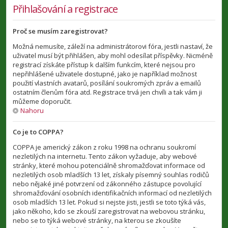
Přihlašování a registrace
Proč se musím zaregistrovat?
Možná nemusíte, záleží na administrátorovi fóra, jestli nastaví, že
uživatel musí být přihlášen, aby mohl odesílat příspěvky. Nicméně
registrací získáte přístup k dalším funkcím, které nejsou pro
nepřihlášené uživatele dostupné, jako je například možnost
použití vlastních avatarů, posílání soukromých zpráv a emailů
ostatním členům fóra atd. Registrace trvá jen chvíli a tak vám ji
můžeme doporučit.
Nahoru
Co je to COPPA?
COPPA je americký zákon z roku 1998 na ochranu soukromí
nezletilých na internetu. Tento zákon vyžaduje, aby webové
stránky, které mohou potenciálně shromažďovat informace od
nezletilých osob mladších 13 let, získaly písemný souhlas rodičů
nebo nějaké jiné potvrzení od zákonného zástupce povolující
shromažďování osobních identifikačních informací od nezletilých
osob mladších 13 let. Pokud si nejste jisti, jestli se toto týká vás,
jako někoho, kdo se zkouší zaregistrovat na webovou stránku,
nebo se to týká webové stránky, na kterou se zkoušíte