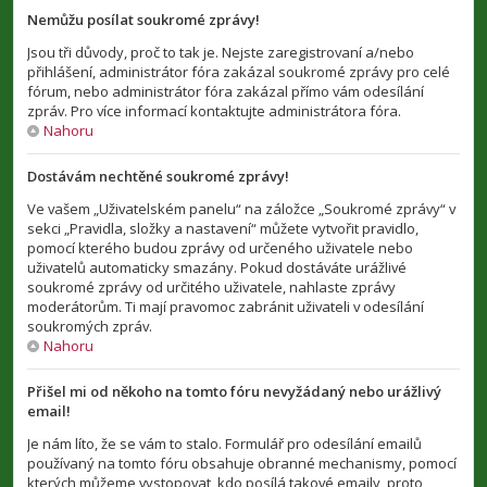
Nemůžu posílat soukromé zprávy!
Jsou tři důvody, proč to tak je. Nejste zaregistrovaní a/nebo
přihlášení, administrátor fóra zakázal soukromé zprávy pro celé
fórum, nebo administrátor fóra zakázal přímo vám odesílání
zpráv. Pro více informací kontaktujte administrátora fóra.
Nahoru
Dostávám nechtěné soukromé zprávy!
Ve vašem „Uživatelském panelu“ na záložce „Soukromé zprávy“ v
sekci „Pravidla, složky a nastavení“ můžete vytvořit pravidlo,
pomocí kterého budou zprávy od určeného uživatele nebo
uživatelů automaticky smazány. Pokud dostáváte urážlivé
soukromé zprávy od určitého uživatele, nahlaste zprávy
moderátorům. Ti mají pravomoc zabránit uživateli v odesílání
soukromých zpráv.
Nahoru
Přišel mi od někoho na tomto fóru nevyžádaný nebo urážlivý
email!
Je nám líto, že se vám to stalo. Formulář pro odesílání emailů
používaný na tomto fóru obsahuje obranné mechanismy, pomocí
kterých můžeme vystopovat, kdo posílá takové emaily, proto