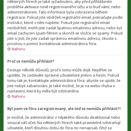
některých fórech je také vyžadováno, aby před přihlášením
proběhla aktivace nově registrovaného účtu a to buď vámi, nebo
administrátorem. Tato informace byla zobrazena během
registrace. Pokud jste obdrželi registrační email, pokračujte podle
instrukcí, které v něm najdete. Pokud jste registrační email
neobdrželi, mohli jste zadat špatnou emailovou adresu, nebo byl
email zachycen spam filtrem a skončil ve složce se spamy. Pokud
jste si jistí, že jste zadali správnou emailovou adresu, zkuste s
prosbou o pomoc kontaktovat administrátora fóra.
Nahoru
Proč se nemůžu přihlásit?
Existuje několik důvodů, proč k tomu může dojít. Nejdříve se
ujistěte, že zadáváte správné uživatelské jméno a heslo. Pokud
tomu tak je, kontaktujte administrátora fóra, abyste se ujistili, že
jste nebyli zabanováni. Je také možné, že je na webu chyba v
nastavení, která by měla být odstraněna.
Nahoru
Byl jsem ve fóru zaregistrovaný, ale teď se nemůžu přihlásit?!
Je možné, že administrátor z nějakého důvodu deaktivoval nebo
smazal váš účet. Na některých fórech také pravidelně odstraňují
uživatele, kteří dlouhou dobu do fóra nic nenapsali, čímž se