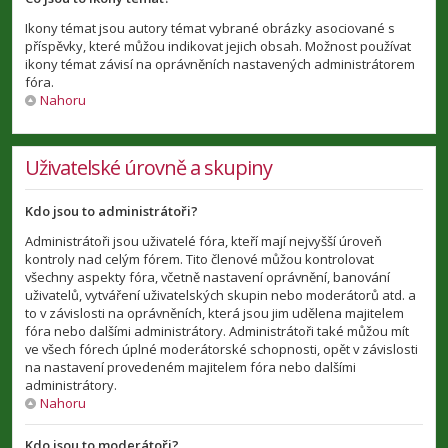
Ikony témat jsou autory témat vybrané obrázky asociované s
příspěvky, které můžou indikovat jejich obsah. Možnost používat
ikony témat závisí na oprávněních nastavených administrátorem
fóra.
Nahoru
Uživatelské úrovně a skupiny
Kdo jsou to administrátoři?
Administrátoři jsou uživatelé fóra, kteří mají nejvyšší úroveň
kontroly nad celým fórem. Tito členové můžou kontrolovat
všechny aspekty fóra, včetně nastavení oprávnění, banování
uživatelů, vytváření uživatelských skupin nebo moderátorů atd. a
to v závislosti na oprávněních, která jsou jim udělena majitelem
fóra nebo dalšími administrátory. Administrátoři také můžou mít
ve všech fórech úplné moderátorské schopnosti, opět v závislosti
na nastavení provedeném majitelem fóra nebo dalšími
administrátory.
Nahoru
Kdo jsou to moderátoři?