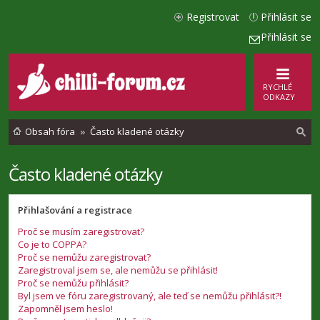
Registrovat
Přihlásit se
Přihlásit se
RYCHLÉ
ODKAZY
Obsah fóra
Často kladené otázky
Často kladené otázky
l
e
Přihlašování a registrace
d
Proč se musím zaregistrovat?
a
Co je to COPPA?
t
Proč se nemůžu zaregistrovat?
Zaregistroval jsem se, ale nemůžu se přihlásit!
Proč se nemůžu přihlásit?
Byl jsem ve fóru zaregistrovaný, ale teď se nemůžu přihlásit?!
Zapomněl jsem heslo!