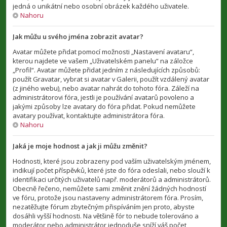
jedná o unikátní nebo osobní obrázek každého uživatele.
Nahoru
Jak můžu u svého jména zobrazit avatar?
Avatar můžete přidat pomocí možnosti „Nastavení avataru“,
kterou najdete ve vašem „Uživatelském panelu“ na záložce
„Profil“. Avatar můžete přidat jedním z následujících způsobů:
použít Gravatar, vybrat si avatar v Galerii, použít vzdálený avatar
(z jiného webu), nebo avatar nahrát do tohoto fóra. Záleží na
administrátorovi fóra, jestli je používání avatarů povoleno a
jakými způsoby lze avatary do fóra přidat. Pokud nemůžete
avatary používat, kontaktujte administrátora fóra.
Nahoru
Jaká je moje hodnost a jak ji můžu změnit?
Hodnosti, které jsou zobrazeny pod vaším uživatelským jménem,
indikují počet příspěvků, které jste do fóra odeslali, nebo slouží k
identifikaci určitých uživatelů např. moderátorů a administrátorů.
Obecně řečeno, nemůžete sami změnit znění žádných hodností
ve fóru, protože jsou nastaveny administrátorem fóra. Prosím,
nezatěžujte fórum zbytečným přispíváním jen proto, abyste
dosáhli vyšší hodnosti. Na většině fór to nebude tolerováno a
moderátor nebo administrátor jednoduše sníží váš počet