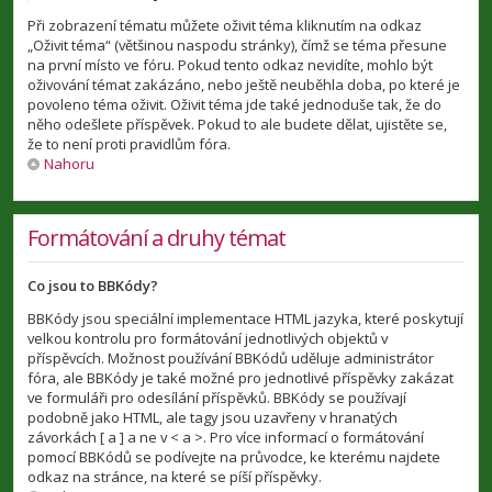
Při zobrazení tématu můžete oživit téma kliknutím na odkaz
„Oživit téma“ (většinou naspodu stránky), čímž se téma přesune
na první místo ve fóru. Pokud tento odkaz nevidíte, mohlo být
oživování témat zakázáno, nebo ještě neuběhla doba, po které je
povoleno téma oživit. Oživit téma jde také jednoduše tak, že do
něho odešlete příspěvek. Pokud to ale budete dělat, ujistěte se,
že to není proti pravidlům fóra.
Nahoru
Formátování a druhy témat
Co jsou to BBKódy?
BBKódy jsou speciální implementace HTML jazyka, které poskytují
velkou kontrolu pro formátování jednotlivých objektů v
příspěvcích. Možnost používání BBKódů uděluje administrátor
fóra, ale BBKódy je také možné pro jednotlivé příspěvky zakázat
ve formuláři pro odesílání příspěvků. BBKódy se používají
podobně jako HTML, ale tagy jsou uzavřeny v hranatých
závorkách [ a ] a ne v < a >. Pro více informací o formátování
pomocí BBKódů se podívejte na průvodce, ke kterému najdete
odkaz na stránce, na které se píší příspěvky.