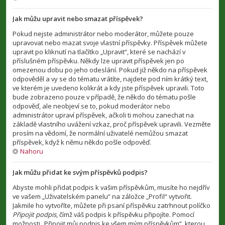
Jak můžu upravit nebo smazat příspěvek?
Pokud nejste administrátor nebo moderátor, můžete pouze
upravovat nebo mazat svoje vlastní příspěvky. Příspěvek můžete
upravit po kliknutí na tlačítko „Upravit“, které se nachází v
příslušném příspěvku. Někdy lze upravit příspěvek jen po
omezenou dobu po jeho odeslání. Pokud již někdo na příspěvek
odpověděl a vy se do tématu vrátíte, najdete pod ním krátký text,
ve kterém je uvedeno kolikrát a kdy jste příspěvek upravili. Toto
bude zobrazeno pouze v případě, že někdo do tématu pošle
odpověď, ale neobjeví se to, pokud moderátor nebo
administrátor upraví příspěvek, ačkoli ti mohou zanechat na
základě vlastního uvážení vzkaz, proč příspěvek upravili. Vezměte
prosím na vědomí, že normální uživatelé nemůžou smazat
příspěvek, když k němu někdo pošle odpověď.
Nahoru
Jak můžu přidat ke svým příspěvků podpis?
Abyste mohli přidat podpis k vašim příspěvkům, musíte ho nejdřív
ve vašem „Uživatelském panelu“ na záložce „Profil“ vytvořit.
Jakmile ho vytvoříte, můžete při psaní příspěvku zatrhnout políčko
Připojit podpis
, čímž váš podpis k příspěvku připojíte. Pomocí
možnosti „Připojit můj podpis ke všem mým příspěvkům“, kterou