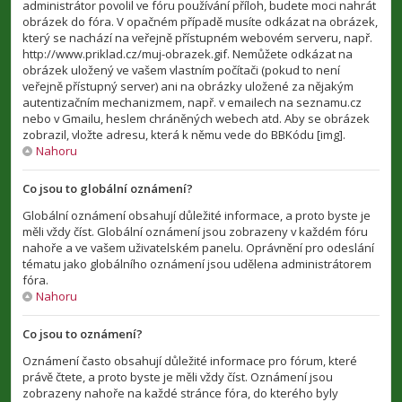
administrátor povolil ve fóru používání příloh, budete moci nahrát
obrázek do fóra. V opačném případě musíte odkázat na obrázek,
který se nachází na veřejně přístupném webovém serveru, např.
http://www.priklad.cz/muj-obrazek.gif. Nemůžete odkázat na
obrázek uložený ve vašem vlastním počítači (pokud to není
veřejně přístupný server) ani na obrázky uložené za nějakým
autentizačním mechanizmem, např. v emailech na seznamu.cz
nebo v Gmailu, heslem chráněných webech atd. Aby se obrázek
zobrazil, vložte adresu, která k němu vede do BBKódu [img].
Nahoru
Co jsou to globální oznámení?
Globální oznámení obsahují důležité informace, a proto byste je
měli vždy číst. Globální oznámení jsou zobrazeny v každém fóru
nahoře a ve vašem uživatelském panelu. Oprávnění pro odeslání
tématu jako globálního oznámení jsou udělena administrátorem
fóra.
Nahoru
Co jsou to oznámení?
Oznámení často obsahují důležité informace pro fórum, které
právě čtete, a proto byste je měli vždy číst. Oznámení jsou
zobrazeny nahoře na každé stránce fóra, do kterého byly