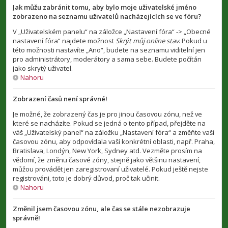
Jak můžu zabránit tomu, aby bylo moje uživatelské jméno
zobrazeno na seznamu uživatelů nacházejících se ve fóru?
V „Uživatelském panelu“ na záložce „Nastavení fóra“ -> „Obecné
nastavení fóra“ najdete možnost
Skrýt můj online stav
. Pokud u
této možnosti nastavíte „Ano“, budete na seznamu viditelní jen
pro administrátory, moderátory a sama sebe. Budete počítán
jako skrytý uživatel.
Nahoru
Zobrazení časů není správné!
Je možné, že zobrazený čas je pro jinou časovou zónu, než ve
které se nacházíte. Pokud se jedná o tento případ, přejděte na
váš „Uživatelský panel“ na záložku „Nastavení fóra“ a změňte vaši
časovou zónu, aby odpovídala vaší konkrétní oblasti, např. Praha,
Bratislava, Londýn, New York, Sydney atd. Vezměte prosím na
vědomí, že změnu časové zóny, stejně jako většinu nastavení,
můžou provádět jen zaregistrovaní uživatelé. Pokud ještě nejste
registrováni, toto je dobrý důvod, proč tak učinit.
Nahoru
Změnil jsem časovou zónu, ale čas se stále nezobrazuje
správně!