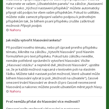
naleznete ve vašem „Uživatelském panelu“ na záložce „Nastavení
fóra“ v sekci „Výchozí nastavení příspěvků“ můžete automaticky
připojit váš podpis ke všem vašim příspěvkům. Pokud to uděláte,
můžete stále zamezit připojení vašeho podpisu k jednotlivým
příspěvkům tak, že během psaní příspěvku zrušíte zaškrtnutí
možnosti
Připojit podpis
.
Nahoru
Jak můžu vytvořit hlasování/anketu?
Při posílání nového tématu, nebo při úpravě prvního příspěvku
tématu, klikněte na záložku „Vytvořit hlasování“ pod hlavním
formulářem pro text příspěvku. Pokud tuto záložku nevidíte,
nemáte potřebné oprávnění k vytvoření hlasování. Vložte
„Hlasovací otázku“ a nejméně dvě „Možnosti hlasování“, ujistěte
se, že je každá možnost napsaná v textovém poli na vlastním
řádku. Můžete také nastavit počet možností, které uživatel může
během hlasování vybrat (v poli „Možností na uživatele“), časové
omezení trvání hlasování ve dnech (0 pro časově neomezené
hlasování) a nakonec můžete povolit uživatelům měnit jejich hlasy.
Nahoru
Proč nemůžu přidat do hlasování více možností?
Omezení počtu možností v hlasování je nastaveno