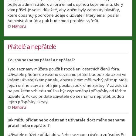
pošlete administrátorovi fóra email s úplnou kopií emailu, který
vám přišel. Je velmi důležité, aby v něm byly zahrnuty hlavičky,
které obsahují podrobné údaje o uživateli, který email poslal.
Administrátor fóra pak bude moci problém vyřešit.
Nahoru
Přátelé a nepřátelé
Co jsou seznamy přátel a nepřátel?
Tyto seznamy můžete použít k rozdělení ostatních členů fóra.
Uživatelé přidáni do vašeho seznamu přátel budou zobrazeni ve
vašem uživatelském panelu, abyste k nim měli rychlý přístup, viděli
jejich online stav a mohli jim posílat soukromé zprávy. V závislosti
na použitém vzhledu můžou být zvýrazněny i příspěvky od těchto
uživatelů. Pokud přidáte uživatele do seznamu nepřátel, budou
jejich příspěvky skryty.
Nahoru
Jak můžu přidat nebo odstranit uživatele do/z mého seznamu
přátel nebo nepřátel?
Uživatele můžete přidat do vašeho seznamu dvěma způsoby. Po