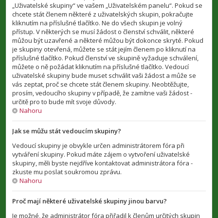
„Uživatelské skupiny“ ve vašem „Uživatelském panelu“. Pokud se
chcete stát členem některé z uživatelských skupin, pokračujte
kliknutím na příslušné tlačítko. Ne do všech skupin je volný
přístup. V některých se musí žádost o členství schválit, některé
můžou být uzavřené a některé můžou být dokonce skryté. Pokud
je skupiny otevřená, můžete se stát jejím členem po kliknutí na
příslušné tlačítko. Pokud členství ve skupině vyžaduje schválení,
můžete o ně požádat kliknutím na příslušné tlačítko. Vedoucí
uživatelské skupiny bude muset schválit vaši žádost a může se
vás zeptat, proč se chcete stát členem skupiny. Neobtěžujte,
prosím, vedoucího skupiny v případě, že zamítne vaši žádost -
určitě pro to bude mít svoje důvody.
Nahoru
Jak se můžu stát vedoucím skupiny?
Vedoucí skupiny je obvykle určen administrátorem fóra při
vytváření skupiny. Pokud máte zájem o vytvoření uživatelské
skupiny, měli byste nejdříve kontaktovat administrátora fóra -
zkuste mu poslat soukromou zprávu.
Nahoru
Proč mají některé uživatelské skupiny jinou barvu?
Je možné, že administrátor fóra přiřadil k členům určitých skupin