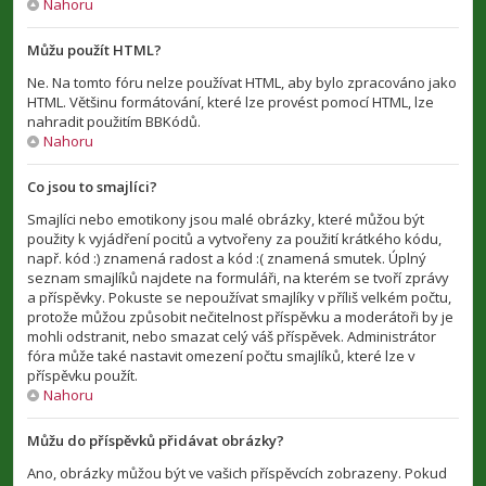
Nahoru
Můžu použít HTML?
Ne. Na tomto fóru nelze používat HTML, aby bylo zpracováno jako
HTML. Většinu formátování, které lze provést pomocí HTML, lze
nahradit použitím BBKódů.
Nahoru
Co jsou to smajlíci?
Smajlíci nebo emotikony jsou malé obrázky, které můžou být
použity k vyjádření pocitů a vytvořeny za použití krátkého kódu,
např. kód :) znamená radost a kód :( znamená smutek. Úplný
seznam smajlíků najdete na formuláři, na kterém se tvoří zprávy
a příspěvky. Pokuste se nepoužívat smajlíky v příliš velkém počtu,
protože můžou způsobit nečitelnost příspěvku a moderátoři by je
mohli odstranit, nebo smazat celý váš příspěvek. Administrátor
fóra může také nastavit omezení počtu smajlíků, které lze v
příspěvku použít.
Nahoru
Můžu do příspěvků přidávat obrázky?
Ano, obrázky můžou být ve vašich příspěvcích zobrazeny. Pokud