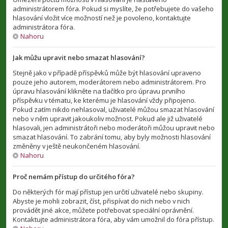
administrátorem fóra. Pokud si myslíte, že potřebujete do vašeho
hlasování vložit více možností než je povoleno, kontaktujte
administrátora fóra.
Nahoru
Jak můžu upravit nebo smazat hlasování?
Stejně jako v případě příspěvků může být hlasování upraveno
pouze jeho autorem, moderátorem nebo administrátorem. Pro
úpravu hlasování klikněte na tlačítko pro úpravu prvního
příspěvku v tématu, ke kterému je hlasování vždy připojeno.
Pokud zatím nikdo nehlasoval, uživatelé můžou smazat hlasování
nebo v něm upravit jakoukoliv možnost. Pokud ale již uživatelé
hlasovali, jen administrátoři nebo moderátoři můžou upravit nebo
smazat hlasování. To zabrání tomu, aby byly možnosti hlasování
změněny v ještě neukončeném hlasování.
Nahoru
Proč nemám přístup do určitého fóra?
Do některých fór mají přístup jen určití uživatelé nebo skupiny.
Abyste je mohli zobrazit, číst, přispívat do nich nebo v nich
provádět jiné akce, můžete potřebovat speciální oprávnění.
Kontaktujte administrátora fóra, aby vám umožnil do fóra přístup.