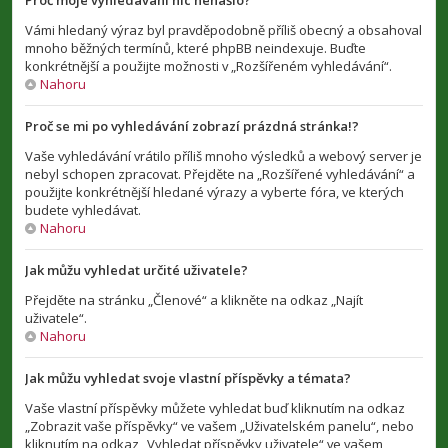
Proč moje vyhledávání nic nenašlo?
Vámi hledaný výraz byl pravděpodobně příliš obecný a obsahoval
mnoho běžných termínů, které phpBB neindexuje. Buďte
konkrétnější a použijte možnosti v „Rozšířeném vyhledávání“.
Nahoru
Proč se mi po vyhledávání zobrazí prázdná stránka!?
Vaše vyhledávání vrátilo příliš mnoho výsledků a webový server je
nebyl schopen zpracovat. Přejděte na „Rozšířené vyhledávání“ a
použijte konkrétnější hledané výrazy a vyberte fóra, ve kterých
budete vyhledávat.
Nahoru
Jak můžu vyhledat určité uživatele?
Přejděte na stránku „Členové“ a klikněte na odkaz „Najít
uživatele“.
Nahoru
Jak můžu vyhledat svoje vlastní příspěvky a témata?
Vaše vlastní příspěvky můžete vyhledat buď kliknutím na odkaz
„Zobrazit vaše příspěvky“ ve vašem „Uživatelském panelu“, nebo
kliknutím na odkaz „Vyhledat příspěvky uživatele“ ve vašem