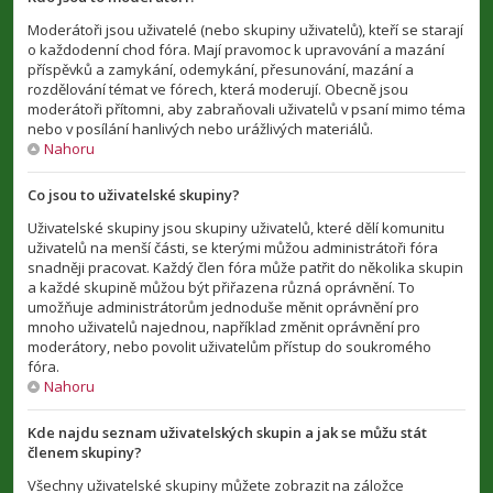
Moderátoři jsou uživatelé (nebo skupiny uživatelů), kteří se starají
o každodenní chod fóra. Mají pravomoc k upravování a mazání
příspěvků a zamykání, odemykání, přesunování, mazání a
rozdělování témat ve fórech, která moderují. Obecně jsou
moderátoři přítomni, aby zabraňovali uživatelů v psaní mimo téma
nebo v posílání hanlivých nebo urážlivých materiálů.
Nahoru
Co jsou to uživatelské skupiny?
Uživatelské skupiny jsou skupiny uživatelů, které dělí komunitu
uživatelů na menší části, se kterými můžou administrátoři fóra
snadněji pracovat. Každý člen fóra může patřit do několika skupin
a každé skupině můžou být přiřazena různá oprávnění. To
umožňuje administrátorům jednoduše měnit oprávnění pro
mnoho uživatelů najednou, například změnit oprávnění pro
moderátory, nebo povolit uživatelům přístup do soukromého
fóra.
Nahoru
Kde najdu seznam uživatelských skupin a jak se můžu stát
členem skupiny?
Všechny uživatelské skupiny můžete zobrazit na záložce