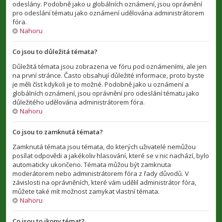
odeslány. Podobně jako u globálních oznámení, jsou oprávnění
pro odeslání tématu jako oznámení udělována administrátorem
fóra.
Nahoru
Co jsou to důležitá témata?
Důležitá témata jsou zobrazena ve fóru pod oznámeními, ale jen
na první stránce. Často obsahují důležité informace, proto byste
je měli číst kdykoli je to možné. Podobně jako u oznámení a
globálních oznámení, jsou oprávnění pro odeslání tématu jako
důležitého udělována administrátorem fóra.
Nahoru
Co jsou to zamknutá témata?
Zamknutá témata jsou témata, do kterých uživatelé nemůžou
posílat odpovědi a jakékoliv hlasování, které se v nic nachází, bylo
automaticky ukončeno. Témata můžou být zamknuta
moderátorem nebo administrátorem fóra z řady důvodů. V
závislosti na oprávněních, které vám udělil administrátor fóra,
můžete také mít možnost zamykat vlastní témata.
Nahoru
Co jsou to ikony témat?