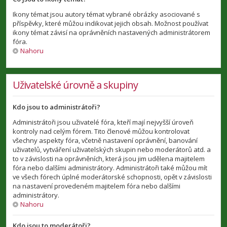
Ikony témat jsou autory témat vybrané obrázky asociované s
příspěvky, které můžou indikovat jejich obsah. Možnost používat
ikony témat závisí na oprávněních nastavených administrátorem
fóra.
Nahoru
Uživatelské úrovně a skupiny
Kdo jsou to administrátoři?
Administrátoři jsou uživatelé fóra, kteří mají nejvyšší úroveň
kontroly nad celým fórem. Tito členové můžou kontrolovat
všechny aspekty fóra, včetně nastavení oprávnění, banování
uživatelů, vytváření uživatelských skupin nebo moderátorů atd. a
to v závislosti na oprávněních, která jsou jim udělena majitelem
fóra nebo dalšími administrátory. Administrátoři také můžou mít
ve všech fórech úplné moderátorské schopnosti, opět v závislosti
na nastavení provedeném majitelem fóra nebo dalšími
administrátory.
Nahoru
Kdo jsou to moderátoři?