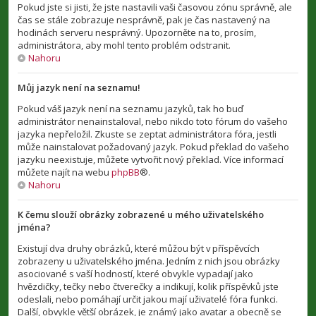
Pokud jste si jisti, že jste nastavili vaši časovou zónu správně, ale
čas se stále zobrazuje nesprávně, pak je čas nastavený na
hodinách serveru nesprávný. Upozorněte na to, prosím,
administrátora, aby mohl tento problém odstranit.
Nahoru
Můj jazyk není na seznamu!
Pokud váš jazyk není na seznamu jazyků, tak ho buď
administrátor nenainstaloval, nebo nikdo toto fórum do vašeho
jazyka nepřeložil. Zkuste se zeptat administrátora fóra, jestli
může nainstalovat požadovaný jazyk. Pokud překlad do vašeho
jazyku neexistuje, můžete vytvořit nový překlad. Více informací
můžete najít na webu
phpBB
®.
Nahoru
K čemu slouží obrázky zobrazené u mého uživatelského
jména?
Existují dva druhy obrázků, které můžou být v příspěvcích
zobrazeny u uživatelského jména. Jedním z nich jsou obrázky
asociované s vaší hodností, které obvykle vypadají jako
hvězdičky, tečky nebo čtverečky a indikují, kolik příspěvků jste
odeslali, nebo pomáhají určit jakou mají uživatelé fóra funkci.
Další, obvykle větší obrázek, je známý jako avatar a obecně se