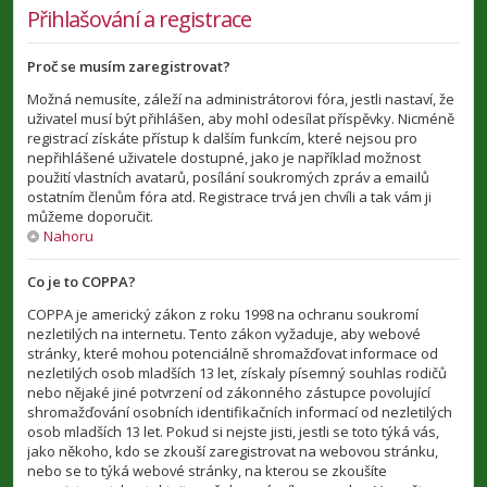
Přihlašování a registrace
Proč se musím zaregistrovat?
Možná nemusíte, záleží na administrátorovi fóra, jestli nastaví, že
uživatel musí být přihlášen, aby mohl odesílat příspěvky. Nicméně
registrací získáte přístup k dalším funkcím, které nejsou pro
nepřihlášené uživatele dostupné, jako je například možnost
použití vlastních avatarů, posílání soukromých zpráv a emailů
ostatním členům fóra atd. Registrace trvá jen chvíli a tak vám ji
můžeme doporučit.
Nahoru
Co je to COPPA?
COPPA je americký zákon z roku 1998 na ochranu soukromí
nezletilých na internetu. Tento zákon vyžaduje, aby webové
stránky, které mohou potenciálně shromažďovat informace od
nezletilých osob mladších 13 let, získaly písemný souhlas rodičů
nebo nějaké jiné potvrzení od zákonného zástupce povolující
shromažďování osobních identifikačních informací od nezletilých
osob mladších 13 let. Pokud si nejste jisti, jestli se toto týká vás,
jako někoho, kdo se zkouší zaregistrovat na webovou stránku,
nebo se to týká webové stránky, na kterou se zkoušíte