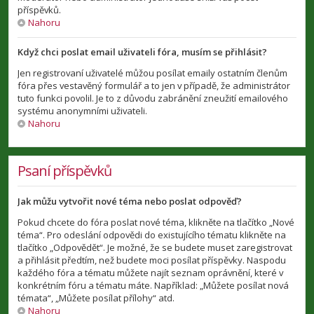
příspěvků.
Nahoru
Když chci poslat email uživateli fóra, musím se přihlásit?
Jen registrovaní uživatelé můžou posílat emaily ostatním členům
fóra přes vestavěný formulář a to jen v případě, že administrátor
tuto funkci povolil. Je to z důvodu zabránění zneužití emailového
systému anonymními uživateli.
Nahoru
Psaní příspěvků
Jak můžu vytvořit nové téma nebo poslat odpověď?
Pokud chcete do fóra poslat nové téma, klikněte na tlačítko „Nové
téma“. Pro odeslání odpovědi do existujícího tématu klikněte na
tlačítko „Odpovědět“. Je možné, že se budete muset zaregistrovat
a přihlásit předtím, než budete moci posílat příspěvky. Naspodu
každého fóra a tématu můžete najít seznam oprávnění, které v
konkrétním fóru a tématu máte. Například: „Můžete posílat nová
témata“, „Můžete posílat přílohy“ atd.
Nahoru