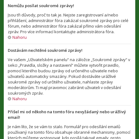
Nemůžu posílat soukromé zprávy!
Jsou tři důvody, proč to tak je. Nejste zaregistrovaní a/nebo
přihlášení, administrátor fóra zakázal soukromé zprávy pro celé
fórum, nebo administrátor fóra zakázal přímo vám odesílání
zpráv. Pro více informací kontaktujte administrátora fóra.
Nahoru
Dostávám nechtěné soukromé zprávy!
Ve vašem „Uživatelském panelu“ na záložce „Soukromé zprávy“ v
sekci „Pravidla, složky a nastavení“ můžete vytvořit pravidlo,
pomocí kterého budou zprávy od určeného uživatele nebo
uživatelů automaticky smazány. Pokud dostáváte urážlivé
soukromé zprávy od určitého uživatele, nahlaste zprávy
moderátorům. Ti mají pravomoc zabránit uživateli v odesílání
soukromých zpráv.
Nahoru
Přišel mi od někoho na tomto fóru nevyžádaný nebo urážlivý
email!
Je nám líto, že se vám to stalo. Formulář pro odesílání emailů
používaný na tomto fóru obsahuje obranné mechanismy, pomocí
kterých můžeme vystopovat, kdo posílá takové emaily, proto