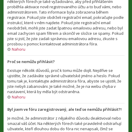
některých fórech je také vyžadováno, aby před přihlášením
proběhla aktivace nově registrovaného účtu a to buď vámi, nebo
administrátorem. Tato informace byla zobrazena během
registrace. Pokud jste obdrželi registrační email, pokračujte podle
instrukcí, které v něm najdete. Pokud jste registrační email
neobdrželi, mohli jste zadat špatnou emailovou adresu, nebo byl
email zachycen spam filtrem a skončil ve složce se spamy. Pokud
jste si jistí, že jste zadali správnou emailovou adresu, zkuste s
prosbou o pomoc kontaktovat administrátora fóra.
Nahoru
Proč se nemůžu přihlásit?
Existuje několik důvodů, proč k tomu může dojít. Nejdříve se
ujistěte, že zadáváte správné uživatelské jméno a heslo. Pokud
tomu tak je, kontaktujte administrátora fóra, abyste se ujistili, že
jste nebyli zabanováni. Je také možné, že je na webu chyba v
nastavení, která by měla být odstraněna.
Nahoru
Byl jsem ve fóru zaregistrovaný, ale teď se nemůžu přihlásit?!
Je možné, že administrátor z nějakého důvodu deaktivoval nebo
smazal váš účet. Na některých fórech také pravidelně odstraňují
uživatele, kteří dlouhou dobu do fóra nic nenapsali, čímž se