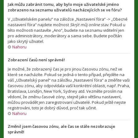
Jak můžu zabránit tomu, aby bylo moje uživatelské jméno
zobrazeno na seznamu uživatelů nacházejících se ve fóru?
V „Uživatelském panelu“ na záložce „Nastavení fóra“ -> „Obecné
nastavení fóra“ najdete možnost
Skrýt můj online stav
. Pokud u
této možnosti nastavíte „Ano“, budete na seznamu viditelní jen
pro administrátory, moderátory a sama sebe. Budete počítán
jako skrytý uživatel.
Nahoru
Zobrazení časů není správné!
Je možné, že zobrazený čas je pro jinou časovou zónu, než ve
které se nacházíte. Pokud se jedná o tento případ, přejděte na
váš „Uživatelský panel“ na záložku „Nastavení fóra“ a změňte vaši
časovou zónu, aby odpovídala vaší konkrétní oblasti, např. Praha,
Bratislava, Londýn, New York, Sydney atd. Vezměte prosím na
vědomí, že změnu časové zóny, stejně jako většinu nastavení,
můžou provádět jen zaregistrovaní uživatelé. Pokud ještě nejste
registrováni, toto je dobrý důvod, proč tak učinit.
Nahoru
Změnil jsem časovou zónu, ale čas se stále nezobrazuje
správně!