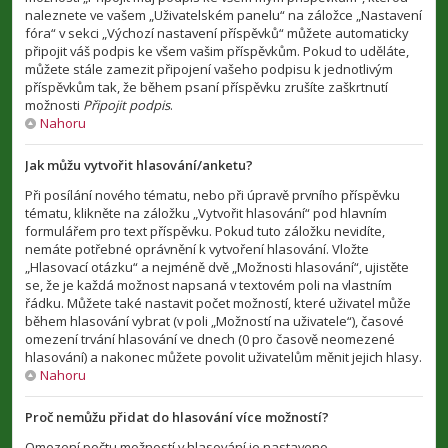
naleznete ve vašem „Uživatelském panelu“ na záložce „Nastavení
fóra“ v sekci „Výchozí nastavení příspěvků“ můžete automaticky
připojit váš podpis ke všem vašim příspěvkům. Pokud to uděláte,
můžete stále zamezit připojení vašeho podpisu k jednotlivým
příspěvkům tak, že během psaní příspěvku zrušíte zaškrtnutí
možnosti
Připojit podpis
.
Nahoru
Jak můžu vytvořit hlasování/anketu?
Při posílání nového tématu, nebo při úpravě prvního příspěvku
tématu, klikněte na záložku „Vytvořit hlasování“ pod hlavním
formulářem pro text příspěvku. Pokud tuto záložku nevidíte,
nemáte potřebné oprávnění k vytvoření hlasování. Vložte
„Hlasovací otázku“ a nejméně dvě „Možnosti hlasování“, ujistěte
se, že je každá možnost napsaná v textovém poli na vlastním
řádku. Můžete také nastavit počet možností, které uživatel může
během hlasování vybrat (v poli „Možností na uživatele“), časové
omezení trvání hlasování ve dnech (0 pro časově neomezené
hlasování) a nakonec můžete povolit uživatelům měnit jejich hlasy.
Nahoru
Proč nemůžu přidat do hlasování více možností?
Omezení počtu možností v hlasování je nastaveno