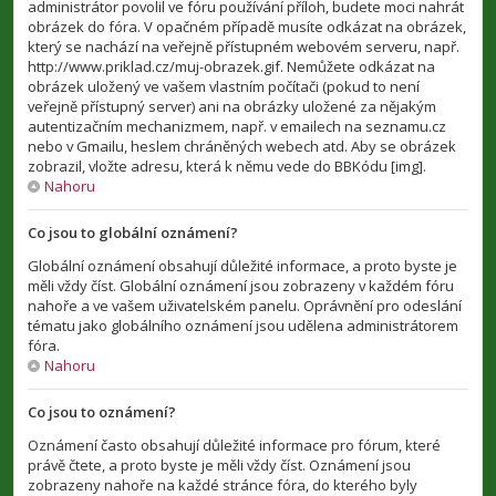
administrátor povolil ve fóru používání příloh, budete moci nahrát
obrázek do fóra. V opačném případě musíte odkázat na obrázek,
který se nachází na veřejně přístupném webovém serveru, např.
http://www.priklad.cz/muj-obrazek.gif. Nemůžete odkázat na
obrázek uložený ve vašem vlastním počítači (pokud to není
veřejně přístupný server) ani na obrázky uložené za nějakým
autentizačním mechanizmem, např. v emailech na seznamu.cz
nebo v Gmailu, heslem chráněných webech atd. Aby se obrázek
zobrazil, vložte adresu, která k němu vede do BBKódu [img].
Nahoru
Co jsou to globální oznámení?
Globální oznámení obsahují důležité informace, a proto byste je
měli vždy číst. Globální oznámení jsou zobrazeny v každém fóru
nahoře a ve vašem uživatelském panelu. Oprávnění pro odeslání
tématu jako globálního oznámení jsou udělena administrátorem
fóra.
Nahoru
Co jsou to oznámení?
Oznámení často obsahují důležité informace pro fórum, které
právě čtete, a proto byste je měli vždy číst. Oznámení jsou
zobrazeny nahoře na každé stránce fóra, do kterého byly