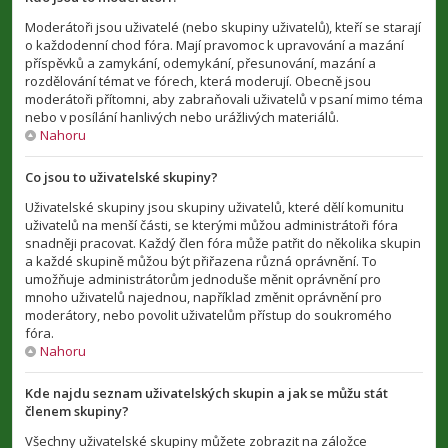
Moderátoři jsou uživatelé (nebo skupiny uživatelů), kteří se starají
o každodenní chod fóra. Mají pravomoc k upravování a mazání
příspěvků a zamykání, odemykání, přesunování, mazání a
rozdělování témat ve fórech, která moderují. Obecně jsou
moderátoři přítomni, aby zabraňovali uživatelů v psaní mimo téma
nebo v posílání hanlivých nebo urážlivých materiálů.
Nahoru
Co jsou to uživatelské skupiny?
Uživatelské skupiny jsou skupiny uživatelů, které dělí komunitu
uživatelů na menší části, se kterými můžou administrátoři fóra
snadněji pracovat. Každý člen fóra může patřit do několika skupin
a každé skupině můžou být přiřazena různá oprávnění. To
umožňuje administrátorům jednoduše měnit oprávnění pro
mnoho uživatelů najednou, například změnit oprávnění pro
moderátory, nebo povolit uživatelům přístup do soukromého
fóra.
Nahoru
Kde najdu seznam uživatelských skupin a jak se můžu stát
členem skupiny?
Všechny uživatelské skupiny můžete zobrazit na záložce