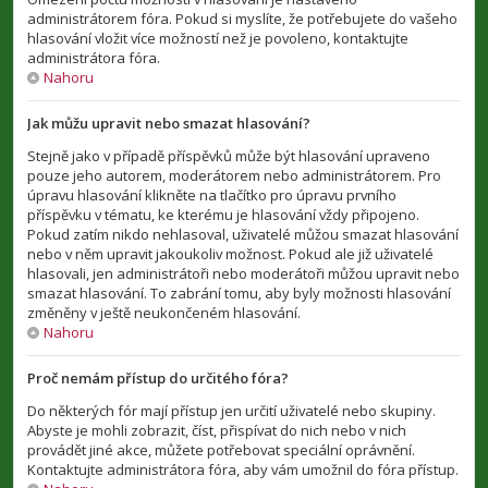
administrátorem fóra. Pokud si myslíte, že potřebujete do vašeho
hlasování vložit více možností než je povoleno, kontaktujte
administrátora fóra.
Nahoru
Jak můžu upravit nebo smazat hlasování?
Stejně jako v případě příspěvků může být hlasování upraveno
pouze jeho autorem, moderátorem nebo administrátorem. Pro
úpravu hlasování klikněte na tlačítko pro úpravu prvního
příspěvku v tématu, ke kterému je hlasování vždy připojeno.
Pokud zatím nikdo nehlasoval, uživatelé můžou smazat hlasování
nebo v něm upravit jakoukoliv možnost. Pokud ale již uživatelé
hlasovali, jen administrátoři nebo moderátoři můžou upravit nebo
smazat hlasování. To zabrání tomu, aby byly možnosti hlasování
změněny v ještě neukončeném hlasování.
Nahoru
Proč nemám přístup do určitého fóra?
Do některých fór mají přístup jen určití uživatelé nebo skupiny.
Abyste je mohli zobrazit, číst, přispívat do nich nebo v nich
provádět jiné akce, můžete potřebovat speciální oprávnění.
Kontaktujte administrátora fóra, aby vám umožnil do fóra přístup.