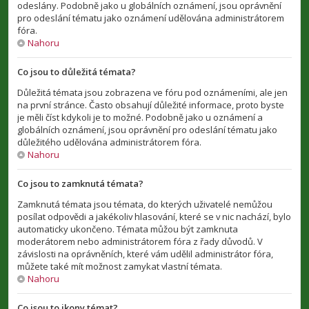
odeslány. Podobně jako u globálních oznámení, jsou oprávnění
pro odeslání tématu jako oznámení udělována administrátorem
fóra.
Nahoru
Co jsou to důležitá témata?
Důležitá témata jsou zobrazena ve fóru pod oznámeními, ale jen
na první stránce. Často obsahují důležité informace, proto byste
je měli číst kdykoli je to možné. Podobně jako u oznámení a
globálních oznámení, jsou oprávnění pro odeslání tématu jako
důležitého udělována administrátorem fóra.
Nahoru
Co jsou to zamknutá témata?
Zamknutá témata jsou témata, do kterých uživatelé nemůžou
posílat odpovědi a jakékoliv hlasování, které se v nic nachází, bylo
automaticky ukončeno. Témata můžou být zamknuta
moderátorem nebo administrátorem fóra z řady důvodů. V
závislosti na oprávněních, které vám udělil administrátor fóra,
můžete také mít možnost zamykat vlastní témata.
Nahoru
Co jsou to ikony témat?