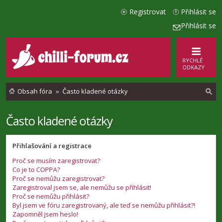
Registrovat
Přihlásit se
Přihlásit se
RYCHLÉ
ODKAZY
Obsah fóra
Často kladené otázky
Často kladené otázky
l
e
Přihlašování a registrace
d
Proč se musím zaregistrovat?
a
Co je to COPPA?
t
Proč se nemůžu zaregistrovat?
Zaregistroval jsem se, ale nemůžu se přihlásit!
Proč se nemůžu přihlásit?
Byl jsem ve fóru zaregistrovaný, ale teď se nemůžu přihlásit?!
Zapomněl jsem heslo!