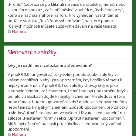
„Profilu“ (zobrazí se po kliknutí na vaše uživatelské jméno), nebo
kliknutím na odkaz „Vaše příspěvky“ v nabídce „Rychlé odkazy“,
která se nachází nahoře na fóru. Pro vyhledání vašich témat
použijte stránku „Rozšířené vyhledávání“, na které pomocí
různých možnosti můžete zúžit vyhledávání na vaše témata.
Nahoru
Sledování a záložky
Jaký je rozdíl mezi záložkami a sledováním?
V phpBB 3.0 fungovali záložky velmi podobně jako záložky ve
vašem prohlížeči. Nebyli jste upozorněni, když došlo v tématu k
nějakým změnám. V phpBB 3.1 se záložky chovají stejně jako
sledování tématu, což znamená, že můžete být upozorněni, když v
tématu v záložkách dojde k nějakým změnám. Při sledování fóra
nebo tématu budete upozorněni, když dojde ve sledovaném fóru
nebo tématu k nějakým změnám. Způsob upozornění pro záložky
a sledování můžete nastavit ve vašem „Uživatelském panelu“ na
záložce „Nastavení fóra“ v sekci „Upravit nastavení upozornění“.
Může být užitečné nastavit pro záložky a sledování jiný způsob
upozornění.
Nahoru