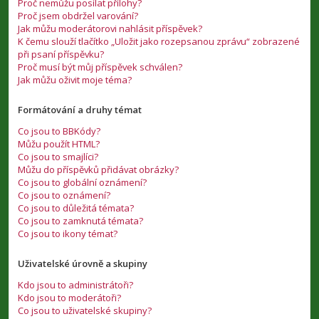
Proč nemůžu posílat přílohy?
Proč jsem obdržel varování?
Jak můžu moderátorovi nahlásit příspěvek?
K čemu slouží tlačítko „Uložit jako rozepsanou zprávu“ zobrazené
při psaní příspěvku?
Proč musí být můj příspěvek schválen?
Jak můžu oživit moje téma?
Formátování a druhy témat
Co jsou to BBKódy?
Můžu použít HTML?
Co jsou to smajlíci?
Můžu do příspěvků přidávat obrázky?
Co jsou to globální oznámení?
Co jsou to oznámení?
Co jsou to důležitá témata?
Co jsou to zamknutá témata?
Co jsou to ikony témat?
Uživatelské úrovně a skupiny
Kdo jsou to administrátoři?
Kdo jsou to moderátoři?
Co jsou to uživatelské skupiny?