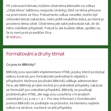
Při zobrazení tématu můžete oživit téma kliknutím na odkaz
„Oživit téma“ (většinou naspodu stránky), čímž se téma přesune
na první místo ve fóru. Pokud tento odkaz nevidíte, mohlo být
oživování témat zakázáno, nebo ještě neuběhla doba, po které je
povoleno téma oživit. Oživit téma jde také jednoduše tak, že do
něho odešlete příspěvek. Pokud to ale budete dělat, ujistěte se,
že to není proti pravidlům fóra.
Nahoru
Formátování a druhy témat
Co jsou to BBKódy?
BBKódy jsou speciální implementace HTML jazyka, které poskytují
velkou kontrolu pro formátování jednotlivých objektů v
příspěvcích. Možnost používání BBKódů uděluje administrátor
fóra, ale BBKódy je také možné pro jednotlivé příspěvky zakázat
ve formuláři pro odesílání příspěvků. BBKódy se používají
podobně jako HTML, ale tagy jsou uzavřeny v hranatých
závorkách [ a ] a ne v < a >. Pro více informací o formátování
pomocí BBKódů se podívejte na průvodce, ke kterému najdete
odkaz na stránce, na které se píší příspěvky.