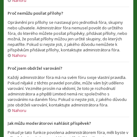
Nahoru
Proč nemůžu posílat přílohy?
Oprávnění pro přílohy se nastavují pro jednotlivá fóra, skupiny
nebo uživatele. Administrátor fóra nemusel povolit do určitého
fóra, do kterého můžete posílat příspěvky, přidávat přílohy, nebo
možná, že posílat přílohy můžou jen určité skupiny, do kterých
nepatříte. Pokud si nejste jisti, z jakého důvodu nemůžete k
příspěvkům přidávat přílohy, kontaktujte administrátora fóra.
Nahoru
Proč jsem obdržel varování?
Každý administrátor fóra má na svém fóru svoje vlastní pravidla.
Pokud nějaké z těchto pravidel porušíte, může vám být uděleno
varování. Vezměte prosím na vědomí, že toto je rozhodnutí
administrátora a phpBB Limited nemá nic společného s
varováními na daném fóru. Pokud si nejste jisti, z jakého důvodu
jste obdrželi varování, kontaktujte administrátora fóra.
Nahoru
Jak můžu moderátorovi nahlásit příspěvek?
Pokud je tato funkce povolena administrátorem fóra, měli byste v