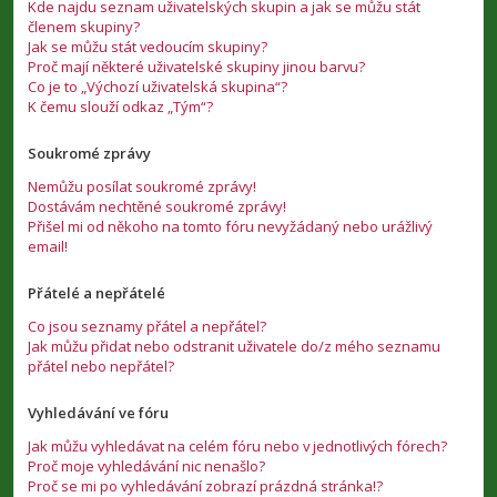
Kde najdu seznam uživatelských skupin a jak se můžu stát
členem skupiny?
Jak se můžu stát vedoucím skupiny?
Proč mají některé uživatelské skupiny jinou barvu?
Co je to „Výchozí uživatelská skupina“?
K čemu slouží odkaz „Tým“?
Soukromé zprávy
Nemůžu posílat soukromé zprávy!
Dostávám nechtěné soukromé zprávy!
Přišel mi od někoho na tomto fóru nevyžádaný nebo urážlivý
email!
Přátelé a nepřátelé
Co jsou seznamy přátel a nepřátel?
Jak můžu přidat nebo odstranit uživatele do/z mého seznamu
přátel nebo nepřátel?
Vyhledávání ve fóru
Jak můžu vyhledávat na celém fóru nebo v jednotlivých fórech?
Proč moje vyhledávání nic nenašlo?
Proč se mi po vyhledávání zobrazí prázdná stránka!?