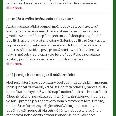
jedná o unikátní nebo osobní obrázek každého uživatele.
Nahoru
Jak můžu u svého jména zobrazit avatar?
Avatar můžete přidat pomocí možnosti „Nastavení avataru“,
kterou najdete ve vašem „Uživatelském panelu“ na záložce
„Profil“. Avatar můžete přidat jedním z následujících způsobů:
použít Gravatar, vybrat si avatar v Galerii, použít vzdálený avatar
(z jiného webu), nebo avatar nahrát do tohoto fóra. Záleží na
administrátorovi fóra, jestli je používání avatarů povoleno a
jakými způsoby lze avatary do fóra přidat. Pokud nemůžete
avatary používat, kontaktujte administrátora fóra.
Nahoru
Jaká je moje hodnost a jak ji můžu změnit?
Hodnosti, které jsou zobrazeny pod vaším uživatelským jménem,
indikují počet příspěvků, které jste do fóra odeslali, nebo slouží k
identifikaci určitých uživatelů např. moderátorů a administrátorů.
Obecně řečeno, nemůžete sami změnit znění žádných hodností
ve fóru, protože jsou nastaveny administrátorem fóra. Prosím,
nezatěžujte fórum zbytečným přispíváním jen proto, abyste
dosáhli vyšší hodnosti. Na většině fór to nebude tolerováno a
moderátor nebo administrátor jednoduše sníží váš počet