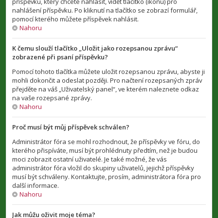
příspěvku, který chcete nahlásit, vidět tlačítko (ikonu) pro
nahlášení příspěvku. Po kliknutí na tlačítko se zobrazí formulář,
pomocí kterého můžete příspěvek nahlásit.
Nahoru
K čemu slouží tlačítko „Uložit jako rozepsanou zprávu“
zobrazené při psaní příspěvku?
Pomocí tohoto tlačítka můžete uložit rozepsanou zprávu, abyste ji
mohli dokončit a odeslat později. Pro načtení rozepsaných zpráv
přejděte na váš „Uživatelský panel“, ve kterém naleznete odkaz
na vaše rozepsané zprávy.
Nahoru
Proč musí být můj příspěvek schválen?
Administrátor fóra se mohl rozhodnout, že příspěvky ve fóru, do
kterého přispíváte, musí být prohlédnuty předtím, než je budou
moci zobrazit ostatní uživatelé. Je také možné, že vás
administrátor fóra vložil do skupiny uživatelů, jejichž příspěvky
musí být schváleny. Kontaktujte, prosím, administrátora fóra pro
další informace.
Nahoru
Jak můžu oživit moje téma?