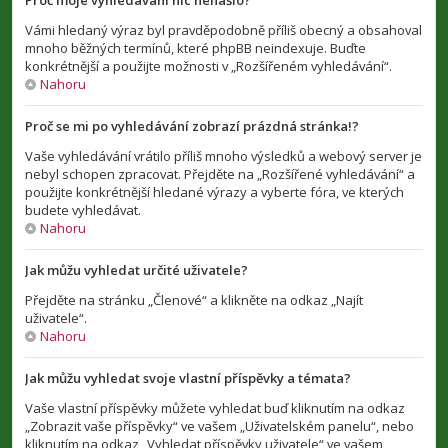
Proč moje vyhledávání nic nenašlo?
Vámi hledaný výraz byl pravděpodobně příliš obecný a obsahoval
mnoho běžných termínů, které phpBB neindexuje. Buďte
konkrétnější a použijte možnosti v „Rozšířeném vyhledávání“.
Nahoru
Proč se mi po vyhledávání zobrazí prázdná stránka!?
Vaše vyhledávání vrátilo příliš mnoho výsledků a webový server je
nebyl schopen zpracovat. Přejděte na „Rozšířené vyhledávání“ a
použijte konkrétnější hledané výrazy a vyberte fóra, ve kterých
budete vyhledávat.
Nahoru
Jak můžu vyhledat určité uživatele?
Přejděte na stránku „Členové“ a klikněte na odkaz „Najít
uživatele“.
Nahoru
Jak můžu vyhledat svoje vlastní příspěvky a témata?
Vaše vlastní příspěvky můžete vyhledat buď kliknutím na odkaz
„Zobrazit vaše příspěvky“ ve vašem „Uživatelském panelu“, nebo
kliknutím na odkaz „Vyhledat příspěvky uživatele“ ve vašem