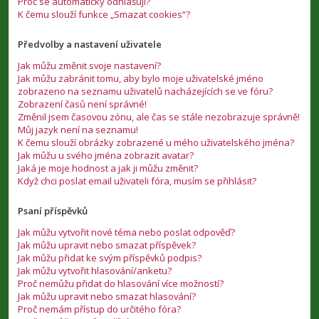
Proč se automaticky odhlašuji?
K čemu slouží funkce „Smazat cookies“?
Předvolby a nastavení uživatele
Jak můžu změnit svoje nastavení?
Jak můžu zabránit tomu, aby bylo moje uživatelské jméno
zobrazeno na seznamu uživatelů nacházejících se ve fóru?
Zobrazení časů není správné!
Změnil jsem časovou zónu, ale čas se stále nezobrazuje správně!
Můj jazyk není na seznamu!
K čemu slouží obrázky zobrazené u mého uživatelského jména?
Jak můžu u svého jména zobrazit avatar?
Jaká je moje hodnost a jak ji můžu změnit?
Když chci poslat email uživateli fóra, musím se přihlásit?
Psaní příspěvků
Jak můžu vytvořit nové téma nebo poslat odpověď?
Jak můžu upravit nebo smazat příspěvek?
Jak můžu přidat ke svým příspěvků podpis?
Jak můžu vytvořit hlasování/anketu?
Proč nemůžu přidat do hlasování více možností?
Jak můžu upravit nebo smazat hlasování?
Proč nemám přístup do určitého fóra?