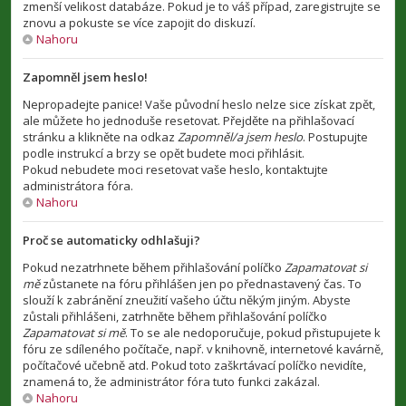
zmenší velikost databáze. Pokud je to váš případ, zaregistrujte se
znovu a pokuste se více zapojit do diskuzí.
Nahoru
Zapomněl jsem heslo!
Nepropadejte panice! Vaše původní heslo nelze sice získat zpět,
ale můžete ho jednoduše resetovat. Přejděte na přihlašovací
stránku a klikněte na odkaz
Zapomněl/a jsem heslo
. Postupujte
podle instrukcí a brzy se opět budete moci přihlásit.
Pokud nebudete moci resetovat vaše heslo, kontaktujte
administrátora fóra.
Nahoru
Proč se automaticky odhlašuji?
Pokud nezatrhnete během přihlašování políčko
Zapamatovat si
mě
zůstanete na fóru přihlášen jen po přednastavený čas. To
slouží k zabránění zneužití vašeho účtu někým jiným. Abyste
zůstali přihlášeni, zatrhněte během přihlašování políčko
Zapamatovat si mě
. To se ale nedoporučuje, pokud přistupujete k
fóru ze sdíleného počítače, např. v knihovně, internetové kavárně,
počítačové učebně atd. Pokud toto zaškrtávací políčko nevidíte,
znamená to, že administrátor fóra tuto funkci zakázal.
Nahoru