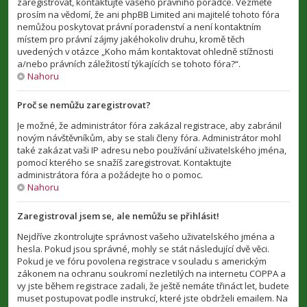
zaregistrovat, kontaktujte vašeho právního poradce. Vezměte
prosím na vědomí, že ani phpBB Limited ani majitelé tohoto fóra
nemůžou poskytovat právní poradenství a není kontaktním
místem pro právní zájmy jakéhokoliv druhu, kromě těch
uvedených v otázce „Koho mám kontaktovat ohledně stížnosti
a/nebo právních záležitostí týkajících se tohoto fóra?“.
Nahoru
Proč se nemůžu zaregistrovat?
Je možné, že administrátor fóra zakázal registrace, aby zabránil
novým návštěvníkům, aby se stali členy fóra. Administrátor mohl
také zakázat vaši IP adresu nebo používání uživatelského jména,
pomocí kterého se snažíš zaregistrovat. Kontaktujte
administrátora fóra a požádejte ho o pomoc.
Nahoru
Zaregistroval jsem se, ale nemůžu se přihlásit!
Nejdříve zkontrolujte správnost vašeho uživatelského jména a
hesla. Pokud jsou správné, mohly se stát následující dvě věci.
Pokud je ve fóru povolena registrace v souladu s americkým
zákonem na ochranu soukromí nezletilých na internetu COPPA a
vy jste během registrace zadali, že ještě nemáte třináct let, budete
muset postupovat podle instrukcí, které jste obdrželi emailem. Na