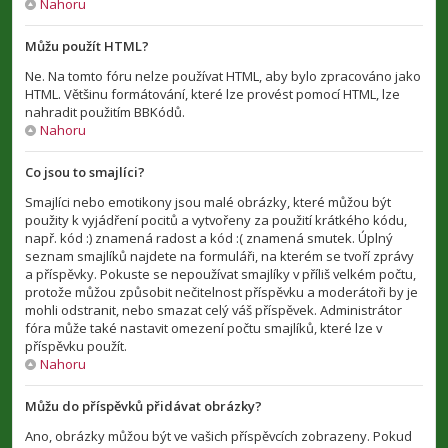
Nahoru
Můžu použít HTML?
Ne. Na tomto fóru nelze používat HTML, aby bylo zpracováno jako
HTML. Většinu formátování, které lze provést pomocí HTML, lze
nahradit použitím BBKódů.
Nahoru
Co jsou to smajlíci?
Smajlíci nebo emotikony jsou malé obrázky, které můžou být
použity k vyjádření pocitů a vytvořeny za použití krátkého kódu,
např. kód :) znamená radost a kód :( znamená smutek. Úplný
seznam smajlíků najdete na formuláři, na kterém se tvoří zprávy
a příspěvky. Pokuste se nepoužívat smajlíky v příliš velkém počtu,
protože můžou způsobit nečitelnost příspěvku a moderátoři by je
mohli odstranit, nebo smazat celý váš příspěvek. Administrátor
fóra může také nastavit omezení počtu smajlíků, které lze v
příspěvku použít.
Nahoru
Můžu do příspěvků přidávat obrázky?
Ano, obrázky můžou být ve vašich příspěvcích zobrazeny. Pokud