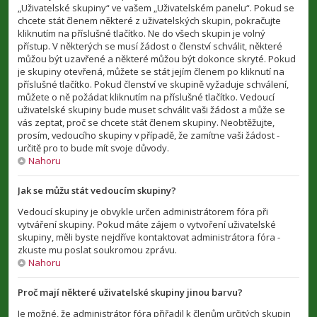
„Uživatelské skupiny“ ve vašem „Uživatelském panelu“. Pokud se
chcete stát členem některé z uživatelských skupin, pokračujte
kliknutím na příslušné tlačítko. Ne do všech skupin je volný
přístup. V některých se musí žádost o členství schválit, některé
můžou být uzavřené a některé můžou být dokonce skryté. Pokud
je skupiny otevřená, můžete se stát jejím členem po kliknutí na
příslušné tlačítko. Pokud členství ve skupině vyžaduje schválení,
můžete o ně požádat kliknutím na příslušné tlačítko. Vedoucí
uživatelské skupiny bude muset schválit vaši žádost a může se
vás zeptat, proč se chcete stát členem skupiny. Neobtěžujte,
prosím, vedoucího skupiny v případě, že zamítne vaši žádost -
určitě pro to bude mít svoje důvody.
Nahoru
Jak se můžu stát vedoucím skupiny?
Vedoucí skupiny je obvykle určen administrátorem fóra při
vytváření skupiny. Pokud máte zájem o vytvoření uživatelské
skupiny, měli byste nejdříve kontaktovat administrátora fóra -
zkuste mu poslat soukromou zprávu.
Nahoru
Proč mají některé uživatelské skupiny jinou barvu?
Je možné, že administrátor fóra přiřadil k členům určitých skupin