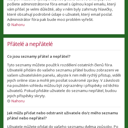
pošlete administrátorovi fóra email s úplnou kopií emailu, který
vám přišel. Je velmi důležité, aby v něm byly zahrnuty hlavičky,
které obsahují podrobné údaje o uživateli, který email poslal.
Administrátor fóra pak bude moci problém vyřešit.
Nahoru
Přátelé a nepřátelé
Co jsou seznamy přátel a nepřátel?
Tyto seznamy můžete použít k rozdělení ostatních členů fóra.
Uživatelé přidáni do vašeho seznamu přátel budou zobrazeni ve
vašem uživatelském panelu, abyste k nim měli rychlý přístup, viděli
jejich online stav a mohli jim posílat soukromé zprávy. V závislosti
na použitém vzhledu můžou být zvýrazněny i příspěvky od těchto
uživatelů. Pokud přidáte uživatele do seznamu nepřátel, budou
jejich příspěvky skryty.
Nahoru
Jak můžu přidat nebo odstranit uživatele do/z mého seznamu
přátel nebo nepřátel?
Uživatele můžete přidat do vašeho seznamu dvěma způsoby. Po