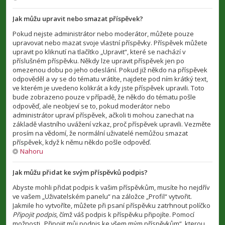
Jak můžu upravit nebo smazat příspěvek?
Pokud nejste administrátor nebo moderátor, můžete pouze
upravovat nebo mazat svoje vlastní příspěvky. Příspěvek můžete
upravit po kliknutí na tlačítko „Upravit“, které se nachází v
příslušném příspěvku. Někdy lze upravit příspěvek jen po
omezenou dobu po jeho odeslání. Pokud již někdo na příspěvek
odpověděl a vy se do tématu vrátíte, najdete pod ním krátký text,
ve kterém je uvedeno kolikrát a kdy jste příspěvek upravili. Toto
bude zobrazeno pouze v případě, že někdo do tématu pošle
odpověď, ale neobjeví se to, pokud moderátor nebo
administrátor upraví příspěvek, ačkoli ti mohou zanechat na
základě vlastního uvážení vzkaz, proč příspěvek upravili. Vezměte
prosím na vědomí, že normální uživatelé nemůžou smazat
příspěvek, když k němu někdo pošle odpověď.
Nahoru
Jak můžu přidat ke svým příspěvků podpis?
Abyste mohli přidat podpis k vašim příspěvkům, musíte ho nejdřív
ve vašem „Uživatelském panelu“ na záložce „Profil“ vytvořit.
Jakmile ho vytvoříte, můžete při psaní příspěvku zatrhnout políčko
Připojit podpis
, čímž váš podpis k příspěvku připojíte. Pomocí
možnosti „Připojit můj podpis ke všem mým příspěvkům“, kterou