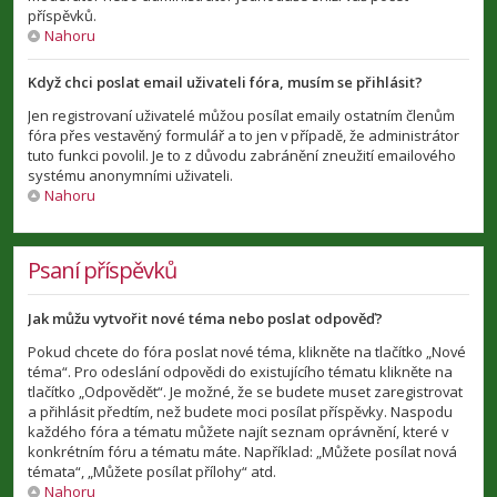
příspěvků.
Nahoru
Když chci poslat email uživateli fóra, musím se přihlásit?
Jen registrovaní uživatelé můžou posílat emaily ostatním členům
fóra přes vestavěný formulář a to jen v případě, že administrátor
tuto funkci povolil. Je to z důvodu zabránění zneužití emailového
systému anonymními uživateli.
Nahoru
Psaní příspěvků
Jak můžu vytvořit nové téma nebo poslat odpověď?
Pokud chcete do fóra poslat nové téma, klikněte na tlačítko „Nové
téma“. Pro odeslání odpovědi do existujícího tématu klikněte na
tlačítko „Odpovědět“. Je možné, že se budete muset zaregistrovat
a přihlásit předtím, než budete moci posílat příspěvky. Naspodu
každého fóra a tématu můžete najít seznam oprávnění, které v
konkrétním fóru a tématu máte. Například: „Můžete posílat nová
témata“, „Můžete posílat přílohy“ atd.
Nahoru