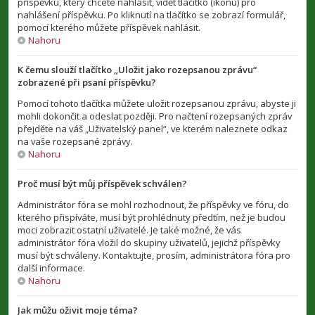
příspěvku, který chcete nahlásit, vidět tlačítko (ikonu) pro
nahlášení příspěvku. Po kliknutí na tlačítko se zobrazí formulář,
pomocí kterého můžete příspěvek nahlásit.
Nahoru
K čemu slouží tlačítko „Uložit jako rozepsanou zprávu“
zobrazené při psaní příspěvku?
Pomocí tohoto tlačítka můžete uložit rozepsanou zprávu, abyste ji
mohli dokončit a odeslat později. Pro načtení rozepsaných zpráv
přejděte na váš „Uživatelský panel“, ve kterém naleznete odkaz
na vaše rozepsané zprávy.
Nahoru
Proč musí být můj příspěvek schválen?
Administrátor fóra se mohl rozhodnout, že příspěvky ve fóru, do
kterého přispíváte, musí být prohlédnuty předtím, než je budou
moci zobrazit ostatní uživatelé. Je také možné, že vás
administrátor fóra vložil do skupiny uživatelů, jejichž příspěvky
musí být schváleny. Kontaktujte, prosím, administrátora fóra pro
další informace.
Nahoru
Jak můžu oživit moje téma?