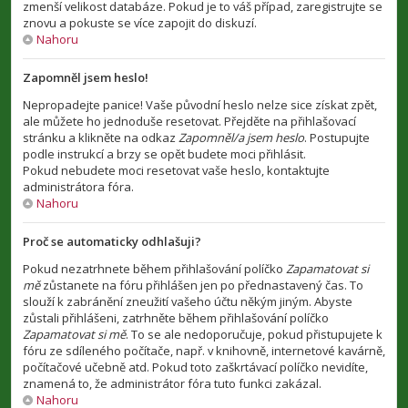
zmenší velikost databáze. Pokud je to váš případ, zaregistrujte se
znovu a pokuste se více zapojit do diskuzí.
Nahoru
Zapomněl jsem heslo!
Nepropadejte panice! Vaše původní heslo nelze sice získat zpět,
ale můžete ho jednoduše resetovat. Přejděte na přihlašovací
stránku a klikněte na odkaz
Zapomněl/a jsem heslo
. Postupujte
podle instrukcí a brzy se opět budete moci přihlásit.
Pokud nebudete moci resetovat vaše heslo, kontaktujte
administrátora fóra.
Nahoru
Proč se automaticky odhlašuji?
Pokud nezatrhnete během přihlašování políčko
Zapamatovat si
mě
zůstanete na fóru přihlášen jen po přednastavený čas. To
slouží k zabránění zneužití vašeho účtu někým jiným. Abyste
zůstali přihlášeni, zatrhněte během přihlašování políčko
Zapamatovat si mě
. To se ale nedoporučuje, pokud přistupujete k
fóru ze sdíleného počítače, např. v knihovně, internetové kavárně,
počítačové učebně atd. Pokud toto zaškrtávací políčko nevidíte,
znamená to, že administrátor fóra tuto funkci zakázal.
Nahoru