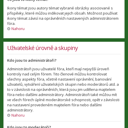
Ikony témat jsou autory témat vybrané obrázky asociované s
příspěvky, které můžou indikovat jejich obsah. Možnost používat
ikony témat závisí na oprávněních nastavených administrátorem
fóra.
Nahoru
Uživatelské úrovně a skupiny
Kdo jsou to administrátoři?
Administrátoři jsou uživatelé fóra, kteří mají nejvyšší úroveň
kontroly nad celým fórem. Tito členové můžou kontrolovat
všechny aspekty fóra, včetně nastavení oprávnění, banování
uživatelů, vytváření uživatelských skupin nebo moderátorů atd. a
to v závislosti na oprávněních, která jsou jim udělena majitelem
fóra nebo dalšími administrátory. Administrátoři také můžou mít
ve všech fórech úplné moderátorské schopnosti, opět v závislosti
na nastavení provedeném majitelem fóra nebo dalšími
administrátory.
Nahoru
Kdo jsou to moderátoři?