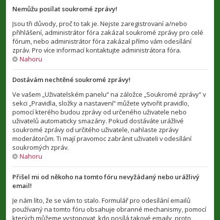
Nemůžu posílat soukromé zprávy!
Jsou tři důvody, proč to tak je. Nejste zaregistrovaní a/nebo
přihlášení, administrátor fóra zakázal soukromé zprávy pro celé
fórum, nebo administrátor fóra zakázal přímo vám odesílání
zpráv. Pro více informací kontaktujte administrátora fóra.
Nahoru
Dostávám nechtěné soukromé zprávy!
Ve vašem „Uživatelském panelu“ na záložce „Soukromé zprávy“ v
sekci „Pravidla, složky a nastavení“ můžete vytvořit pravidlo,
pomocí kterého budou zprávy od určeného uživatele nebo
uživatelů automaticky smazány. Pokud dostáváte urážlivé
soukromé zprávy od určitého uživatele, nahlaste zprávy
moderátorům. Ti mají pravomoc zabránit uživateli v odesílání
soukromých zpráv.
Nahoru
Přišel mi od někoho na tomto fóru nevyžádaný nebo urážlivý
email!
Je nám líto, že se vám to stalo. Formulář pro odesílání emailů
používaný na tomto fóru obsahuje obranné mechanismy, pomocí
kterých můžeme vystopovat, kdo posílá takové emaily, proto