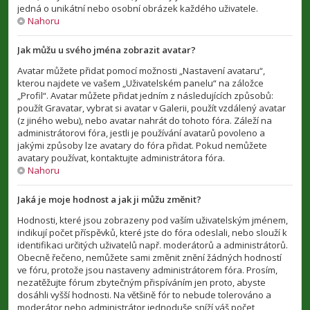
jedná o unikátní nebo osobní obrázek každého uživatele.
Nahoru
Jak můžu u svého jména zobrazit avatar?
Avatar můžete přidat pomocí možnosti „Nastavení avataru“,
kterou najdete ve vašem „Uživatelském panelu“ na záložce
„Profil“. Avatar můžete přidat jedním z následujících způsobů:
použít Gravatar, vybrat si avatar v Galerii, použít vzdálený avatar
(z jiného webu), nebo avatar nahrát do tohoto fóra. Záleží na
administrátorovi fóra, jestli je používání avatarů povoleno a
jakými způsoby lze avatary do fóra přidat. Pokud nemůžete
avatary používat, kontaktujte administrátora fóra.
Nahoru
Jaká je moje hodnost a jak ji můžu změnit?
Hodnosti, které jsou zobrazeny pod vaším uživatelským jménem,
indikují počet příspěvků, které jste do fóra odeslali, nebo slouží k
identifikaci určitých uživatelů např. moderátorů a administrátorů.
Obecně řečeno, nemůžete sami změnit znění žádných hodností
ve fóru, protože jsou nastaveny administrátorem fóra. Prosím,
nezatěžujte fórum zbytečným přispíváním jen proto, abyste
dosáhli vyšší hodnosti. Na většině fór to nebude tolerováno a
moderátor nebo administrátor jednoduše sníží váš počet