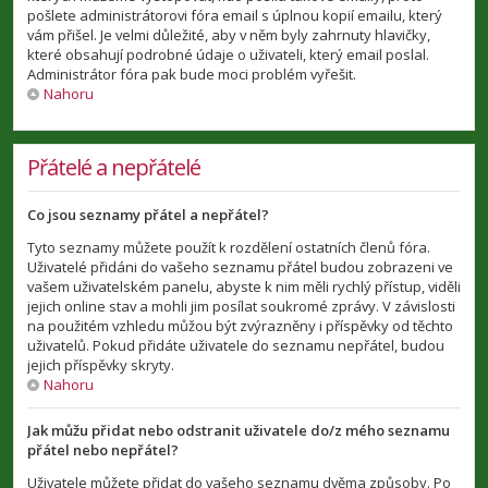
pošlete administrátorovi fóra email s úplnou kopií emailu, který
vám přišel. Je velmi důležité, aby v něm byly zahrnuty hlavičky,
které obsahují podrobné údaje o uživateli, který email poslal.
Administrátor fóra pak bude moci problém vyřešit.
Nahoru
Přátelé a nepřátelé
Co jsou seznamy přátel a nepřátel?
Tyto seznamy můžete použít k rozdělení ostatních členů fóra.
Uživatelé přidáni do vašeho seznamu přátel budou zobrazeni ve
vašem uživatelském panelu, abyste k nim měli rychlý přístup, viděli
jejich online stav a mohli jim posílat soukromé zprávy. V závislosti
na použitém vzhledu můžou být zvýrazněny i příspěvky od těchto
uživatelů. Pokud přidáte uživatele do seznamu nepřátel, budou
jejich příspěvky skryty.
Nahoru
Jak můžu přidat nebo odstranit uživatele do/z mého seznamu
přátel nebo nepřátel?
Uživatele můžete přidat do vašeho seznamu dvěma způsoby. Po