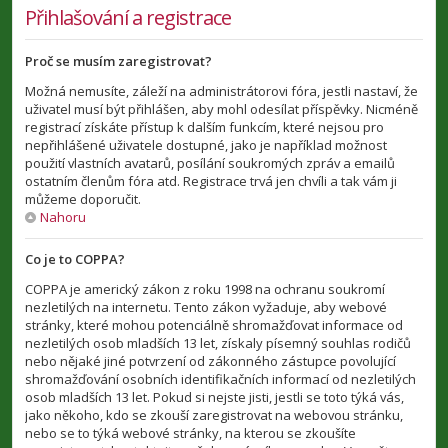
Přihlašování a registrace
Proč se musím zaregistrovat?
Možná nemusíte, záleží na administrátorovi fóra, jestli nastaví, že
uživatel musí být přihlášen, aby mohl odesílat příspěvky. Nicméně
registrací získáte přístup k dalším funkcím, které nejsou pro
nepřihlášené uživatele dostupné, jako je například možnost
použití vlastních avatarů, posílání soukromých zpráv a emailů
ostatním členům fóra atd. Registrace trvá jen chvíli a tak vám ji
můžeme doporučit.
Nahoru
Co je to COPPA?
COPPA je americký zákon z roku 1998 na ochranu soukromí
nezletilých na internetu. Tento zákon vyžaduje, aby webové
stránky, které mohou potenciálně shromažďovat informace od
nezletilých osob mladších 13 let, získaly písemný souhlas rodičů
nebo nějaké jiné potvrzení od zákonného zástupce povolující
shromažďování osobních identifikačních informací od nezletilých
osob mladších 13 let. Pokud si nejste jisti, jestli se toto týká vás,
jako někoho, kdo se zkouší zaregistrovat na webovou stránku,
nebo se to týká webové stránky, na kterou se zkoušíte