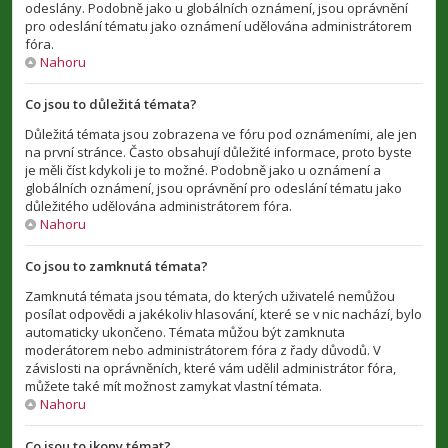
odeslány. Podobně jako u globálních oznámení, jsou oprávnění
pro odeslání tématu jako oznámení udělována administrátorem
fóra.
Nahoru
Co jsou to důležitá témata?
Důležitá témata jsou zobrazena ve fóru pod oznámeními, ale jen
na první stránce. Často obsahují důležité informace, proto byste
je měli číst kdykoli je to možné. Podobně jako u oznámení a
globálních oznámení, jsou oprávnění pro odeslání tématu jako
důležitého udělována administrátorem fóra.
Nahoru
Co jsou to zamknutá témata?
Zamknutá témata jsou témata, do kterých uživatelé nemůžou
posílat odpovědi a jakékoliv hlasování, které se v nic nachází, bylo
automaticky ukončeno. Témata můžou být zamknuta
moderátorem nebo administrátorem fóra z řady důvodů. V
závislosti na oprávněních, které vám udělil administrátor fóra,
můžete také mít možnost zamykat vlastní témata.
Nahoru
Co jsou to ikony témat?