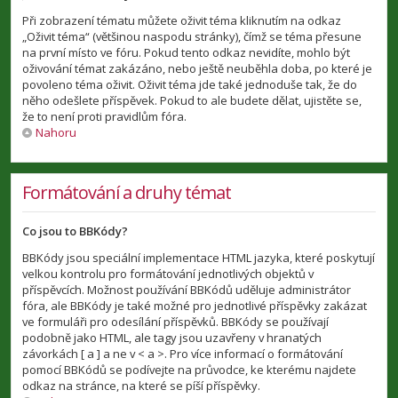
Při zobrazení tématu můžete oživit téma kliknutím na odkaz
„Oživit téma“ (většinou naspodu stránky), čímž se téma přesune
na první místo ve fóru. Pokud tento odkaz nevidíte, mohlo být
oživování témat zakázáno, nebo ještě neuběhla doba, po které je
povoleno téma oživit. Oživit téma jde také jednoduše tak, že do
něho odešlete příspěvek. Pokud to ale budete dělat, ujistěte se,
že to není proti pravidlům fóra.
Nahoru
Formátování a druhy témat
Co jsou to BBKódy?
BBKódy jsou speciální implementace HTML jazyka, které poskytují
velkou kontrolu pro formátování jednotlivých objektů v
příspěvcích. Možnost používání BBKódů uděluje administrátor
fóra, ale BBKódy je také možné pro jednotlivé příspěvky zakázat
ve formuláři pro odesílání příspěvků. BBKódy se používají
podobně jako HTML, ale tagy jsou uzavřeny v hranatých
závorkách [ a ] a ne v < a >. Pro více informací o formátování
pomocí BBKódů se podívejte na průvodce, ke kterému najdete
odkaz na stránce, na které se píší příspěvky.