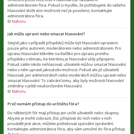
administrátorem fóra. Pokud si myslíte, že potřebujete do vašeho
hlasování vložit více možností než je povoleno, kontaktujte
administrátora fóra.
Nahoru
Jak můžu upravit nebo smazat hlasování?
Stejně jako v případě příspěvků může být hlasování upraveno
pouze jeho autorem, moderátorem nebo administrátorem. Pro
úpravu hlasování klikněte na tlačítko pro úpravu prvního
příspěvku v tématu, ke kterému je hlasování vždy připojeno.
Pokud zatím nikdo nehlasoval, uživatelé můžou smazat hlasování
nebo v něm upravit jakoukoliv možnost. Pokud ale již uživatelé
hlasovali, jen administrátoři nebo moderátoři můžou upravit nebo
smazat hlasování. To zabrání tomu, aby byly možnosti hlasování
změněny v ještě neukončeném hlasování.
Nahoru
Proč nemám přístup do určitého fóra?
Do některých fór mají přístup jen určití uživatelé nebo skupiny.
Abyste je mohli zobrazit, číst, přispívat do nich nebo v nich
provádět jiné akce, můžete potřebovat speciální oprávnění.
Kontaktujte administrátora fóra, aby vám umožnil do fóra přístup.