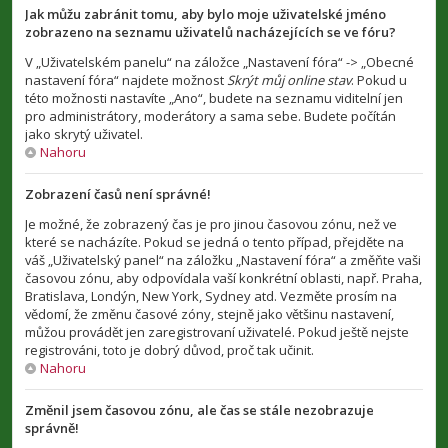
Jak můžu zabránit tomu, aby bylo moje uživatelské jméno
zobrazeno na seznamu uživatelů nacházejících se ve fóru?
V „Uživatelském panelu“ na záložce „Nastavení fóra“ -> „Obecné
nastavení fóra“ najdete možnost
Skrýt můj online stav
. Pokud u
této možnosti nastavíte „Ano“, budete na seznamu viditelní jen
pro administrátory, moderátory a sama sebe. Budete počítán
jako skrytý uživatel.
Nahoru
Zobrazení časů není správné!
Je možné, že zobrazený čas je pro jinou časovou zónu, než ve
které se nacházíte. Pokud se jedná o tento případ, přejděte na
váš „Uživatelský panel“ na záložku „Nastavení fóra“ a změňte vaši
časovou zónu, aby odpovídala vaší konkrétní oblasti, např. Praha,
Bratislava, Londýn, New York, Sydney atd. Vezměte prosím na
vědomí, že změnu časové zóny, stejně jako většinu nastavení,
můžou provádět jen zaregistrovaní uživatelé. Pokud ještě nejste
registrováni, toto je dobrý důvod, proč tak učinit.
Nahoru
Změnil jsem časovou zónu, ale čas se stále nezobrazuje
správně!