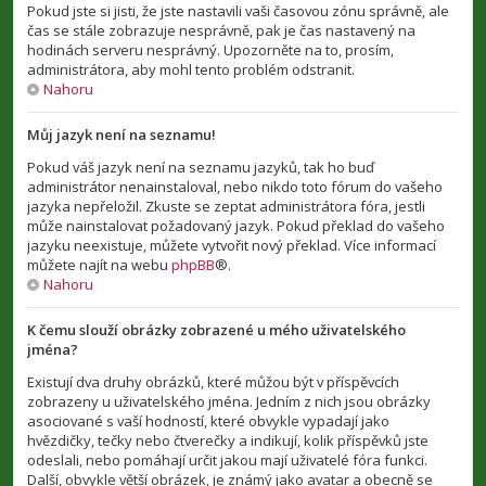
Pokud jste si jisti, že jste nastavili vaši časovou zónu správně, ale
čas se stále zobrazuje nesprávně, pak je čas nastavený na
hodinách serveru nesprávný. Upozorněte na to, prosím,
administrátora, aby mohl tento problém odstranit.
Nahoru
Můj jazyk není na seznamu!
Pokud váš jazyk není na seznamu jazyků, tak ho buď
administrátor nenainstaloval, nebo nikdo toto fórum do vašeho
jazyka nepřeložil. Zkuste se zeptat administrátora fóra, jestli
může nainstalovat požadovaný jazyk. Pokud překlad do vašeho
jazyku neexistuje, můžete vytvořit nový překlad. Více informací
můžete najít na webu
phpBB
®.
Nahoru
K čemu slouží obrázky zobrazené u mého uživatelského
jména?
Existují dva druhy obrázků, které můžou být v příspěvcích
zobrazeny u uživatelského jména. Jedním z nich jsou obrázky
asociované s vaší hodností, které obvykle vypadají jako
hvězdičky, tečky nebo čtverečky a indikují, kolik příspěvků jste
odeslali, nebo pomáhají určit jakou mají uživatelé fóra funkci.
Další, obvykle větší obrázek, je známý jako avatar a obecně se