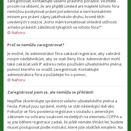
zaregistrovat, kontaktujte vašeho právního poradce. Vezměte
prosím na vědomí, že ani phpBB Limited ani majitelé tohoto fóra
nemůžou poskytovat právní poradenství a není kontaktním
místem pro právní zájmy jakéhokoliv druhu, kromě těch
uvedených v otázce „Koho mám kontaktovat ohledně stížnosti
a/nebo právních záležitostí týkajících se tohoto fóra?“.
Nahoru
Proč se nemůžu zaregistrovat?
Je možné, že administrátor fóra zakázal registrace, aby zabránil
novým návštěvníkům, aby se stali členy fóra. Administrátor mohl
také zakázat vaši IP adresu nebo používání uživatelského jména,
pomocí kterého se snažíš zaregistrovat. Kontaktujte
administrátora fóra a požádejte ho o pomoc.
Nahoru
Zaregistroval jsem se, ale nemůžu se přihlásit!
Nejdříve zkontrolujte správnost vašeho uživatelského jména a
hesla. Pokud jsou správné, mohly se stát následující dvě věci.
Pokud je ve fóru povolena registrace v souladu s americkým
zákonem na ochranu soukromí nezletilých na internetu COPPA a
vy jste během registrace zadali, že ještě nemáte třináct let, budete
muset postupovat podle instrukcí, které jste obdrželi emailem. Na