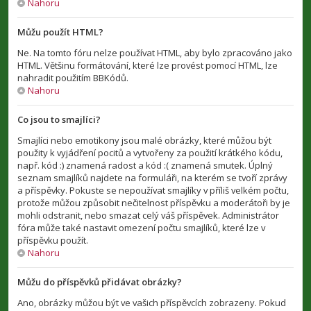
Nahoru
Můžu použít HTML?
Ne. Na tomto fóru nelze používat HTML, aby bylo zpracováno jako
HTML. Většinu formátování, které lze provést pomocí HTML, lze
nahradit použitím BBKódů.
Nahoru
Co jsou to smajlíci?
Smajlíci nebo emotikony jsou malé obrázky, které můžou být
použity k vyjádření pocitů a vytvořeny za použití krátkého kódu,
např. kód :) znamená radost a kód :( znamená smutek. Úplný
seznam smajlíků najdete na formuláři, na kterém se tvoří zprávy
a příspěvky. Pokuste se nepoužívat smajlíky v příliš velkém počtu,
protože můžou způsobit nečitelnost příspěvku a moderátoři by je
mohli odstranit, nebo smazat celý váš příspěvek. Administrátor
fóra může také nastavit omezení počtu smajlíků, které lze v
příspěvku použít.
Nahoru
Můžu do příspěvků přidávat obrázky?
Ano, obrázky můžou být ve vašich příspěvcích zobrazeny. Pokud