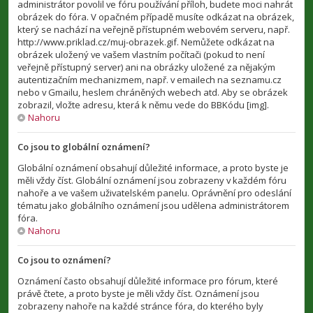
administrátor povolil ve fóru používání příloh, budete moci nahrát
obrázek do fóra. V opačném případě musíte odkázat na obrázek,
který se nachází na veřejně přístupném webovém serveru, např.
http://www.priklad.cz/muj-obrazek.gif. Nemůžete odkázat na
obrázek uložený ve vašem vlastním počítači (pokud to není
veřejně přístupný server) ani na obrázky uložené za nějakým
autentizačním mechanizmem, např. v emailech na seznamu.cz
nebo v Gmailu, heslem chráněných webech atd. Aby se obrázek
zobrazil, vložte adresu, která k němu vede do BBKódu [img].
Nahoru
Co jsou to globální oznámení?
Globální oznámení obsahují důležité informace, a proto byste je
měli vždy číst. Globální oznámení jsou zobrazeny v každém fóru
nahoře a ve vašem uživatelském panelu. Oprávnění pro odeslání
tématu jako globálního oznámení jsou udělena administrátorem
fóra.
Nahoru
Co jsou to oznámení?
Oznámení často obsahují důležité informace pro fórum, které
právě čtete, a proto byste je měli vždy číst. Oznámení jsou
zobrazeny nahoře na každé stránce fóra, do kterého byly