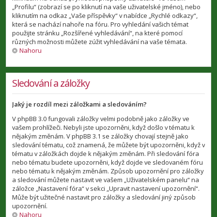
„Profilu“ (zobrazí se po kliknutí na vaše uživatelské jméno), nebo
kliknutím na odkaz „Vaše příspěvky“ v nabídce „Rychlé odkazy“,
která se nachází nahoře na fóru. Pro vyhledání vašich témat
použijte stránku „Rozšířené vyhledávání“, na které pomocí
různých možnosti můžete zúžit vyhledávání na vaše témata.
Nahoru
Sledování a záložky
Jaký je rozdíl mezi záložkami a sledováním?
V phpBB 3.0 fungovali záložky velmi podobně jako záložky ve
vašem prohlížeči. Nebyli jste upozorněni, když došlo v tématu k
nějakým změnám. V phpBB 3.1 se záložky chovají stejně jako
sledování tématu, což znamená, že můžete být upozorněni, když v
tématu v záložkách dojde k nějakým změnám. Při sledování fóra
nebo tématu budete upozorněni, když dojde ve sledovaném fóru
nebo tématu k nějakým změnám. Způsob upozornění pro záložky
a sledování můžete nastavit ve vašem „Uživatelském panelu“ na
záložce „Nastavení fóra“ v sekci „Upravit nastavení upozornění“.
Může být užitečné nastavit pro záložky a sledování jiný způsob
upozornění.
Nahoru