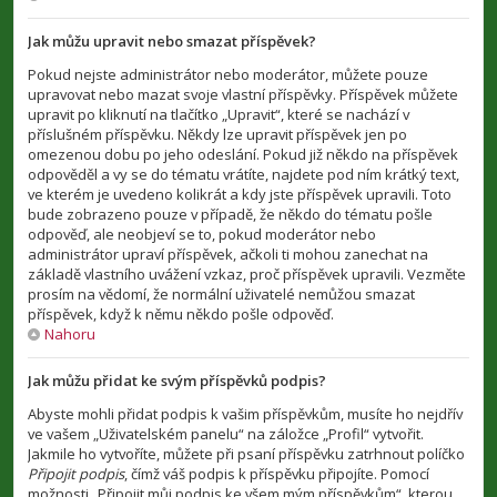
Jak můžu upravit nebo smazat příspěvek?
Pokud nejste administrátor nebo moderátor, můžete pouze
upravovat nebo mazat svoje vlastní příspěvky. Příspěvek můžete
upravit po kliknutí na tlačítko „Upravit“, které se nachází v
příslušném příspěvku. Někdy lze upravit příspěvek jen po
omezenou dobu po jeho odeslání. Pokud již někdo na příspěvek
odpověděl a vy se do tématu vrátíte, najdete pod ním krátký text,
ve kterém je uvedeno kolikrát a kdy jste příspěvek upravili. Toto
bude zobrazeno pouze v případě, že někdo do tématu pošle
odpověď, ale neobjeví se to, pokud moderátor nebo
administrátor upraví příspěvek, ačkoli ti mohou zanechat na
základě vlastního uvážení vzkaz, proč příspěvek upravili. Vezměte
prosím na vědomí, že normální uživatelé nemůžou smazat
příspěvek, když k němu někdo pošle odpověď.
Nahoru
Jak můžu přidat ke svým příspěvků podpis?
Abyste mohli přidat podpis k vašim příspěvkům, musíte ho nejdřív
ve vašem „Uživatelském panelu“ na záložce „Profil“ vytvořit.
Jakmile ho vytvoříte, můžete při psaní příspěvku zatrhnout políčko
Připojit podpis
, čímž váš podpis k příspěvku připojíte. Pomocí
možnosti „Připojit můj podpis ke všem mým příspěvkům“, kterou