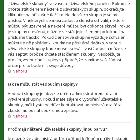
„Uživatelské skupiny“ ve vašem „Uživatelském panelu“. Pokud se
chcete stát členem některé z uživatelských skupin, pokračujte
kliknutím na příslušné tlačítko. Ne do všech skupin je volný
přístup. V některých se musí žádost o členství schválit, některé
můžou být uzavřené a některé můžou být dokonce skryté. Pokud
je skupiny otevřená, můžete se stát jejím členem po kliknutí na
příslušné tlačítko. Pokud členství ve skupině vyžaduje schválení,
můžete o ně požádat kliknutím na příslušné tlačítko. Vedoucí
uživatelské skupiny bude muset schválit vaši žádost a může se
vás zeptat, proč se chcete stát členem skupiny. Neobtěžujte,
prosím, vedoucího skupiny v případě, že zamítne vaši žádost -
určitě pro to bude mít svoje důvody.
Nahoru
Jak se můžu stát vedoucím skupiny?
Vedoucí skupiny je obvykle určen administrátorem fóra při
vytváření skupiny. Pokud máte zájem o vytvoření uživatelské
skupiny, měli byste nejdříve kontaktovat administrátora fóra -
zkuste mu poslat soukromou zprávu.
Nahoru
Proč mají některé uživatelské skupiny jinou barvu?
Je možné, že administrátor fóra přiřadil k členům určitých skupin