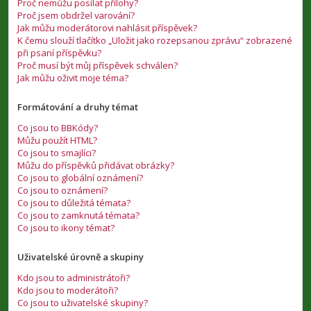
Proč nemůžu posílat přílohy?
Proč jsem obdržel varování?
Jak můžu moderátorovi nahlásit příspěvek?
K čemu slouží tlačítko „Uložit jako rozepsanou zprávu“ zobrazené
při psaní příspěvku?
Proč musí být můj příspěvek schválen?
Jak můžu oživit moje téma?
Formátování a druhy témat
Co jsou to BBKódy?
Můžu použít HTML?
Co jsou to smajlíci?
Můžu do příspěvků přidávat obrázky?
Co jsou to globální oznámení?
Co jsou to oznámení?
Co jsou to důležitá témata?
Co jsou to zamknutá témata?
Co jsou to ikony témat?
Uživatelské úrovně a skupiny
Kdo jsou to administrátoři?
Kdo jsou to moderátoři?
Co jsou to uživatelské skupiny?