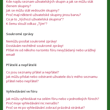
Kde najdu seznam uživatelských skupin a jak se můžu stát
členem skupiny?
Jak se můžu stát vedoucím skupiny?
Proč mají některé uživatelské skupiny jinou barvu?
Co je to „Výchozí uživatelská skupina“?
K čemu slouží odkaz „Tým“?
Soukromé zprávy
Nemůžu posílat soukromé zprávy!
Dostávám nechtěné soukromé zprávy!
Přišel mi od někoho na tomto fóru nevyžádaný nebo urážlivý
email!
Přátelé a nepřátelé
Co jsou seznamy přátel a nepřátel?
Jak můžu přidat nebo odstranit uživatele do/z mého seznamu
přátel nebo nepřátel?
Vyhledávání ve fóru
Jak můžu vyhledávat na celém fóru nebo v jednotlivých fórech?
Proč moje vyhledávání nic nenašlo?
Proč se mi po vyhledávání zobrazí prázdná stránka!?