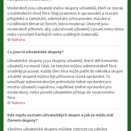
Moderátoři jsou uživatelé (nebo skupiny uživatelů), kteří se starají
o každodenní chod fóra. Mají pravomoc k upravování a mazání
příspěvků a zamykání, odemykání, přesunování, mazání a
rozdělování témat ve fórech, která moderují. Obecně jsou
moderátoři přítomni, aby zabraňovali uživatelů v psaní mimo téma
nebo v posílání hanlivých nebo urážlivých materiálů.
Nahoru
Co jsou to uživatelské skupiny?
Uživatelské skupiny jsou skupiny uživatelů, které dělí komunitu
uživatelů na menší části, se kterými můžou administrátoři fóra
snadněji pracovat. Každý člen fóra může patřit do několika skupin
a každé skupině můžou být přiřazena různá oprávnění. To
umožňuje administrátorům jednoduše měnit oprávnění pro
mnoho uživatelů najednou, například změnit oprávnění pro
moderátory, nebo povolit uživatelům přístup do soukromého
fóra.
Nahoru
Kde najdu seznam uživatelských skupin a jak se můžu stát
členem skupiny?
Všechny uživatelské skupiny můžete zobrazit na záložce