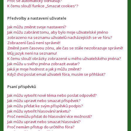
Proč se automaticky odhlašuji?
K čemu slouží funkce „Smazat cookies“?
Předvolby a nastavení uživatele
Jak můžu změnit svoje nastavení?
Jak můžu zabránit tomu, aby bylo moje uživatelské jméno
zobrazeno na seznamu uživatelů nacházejících se ve fóru?
Zobrazení časů není správné!
Změnil jsem časovou zónu, ale čas se stále nezobrazuje správně!
Můj jazyk není na seznamu!
K čemu slouží obrázky zobrazené u mého uživatelského jména?
Jak můžu u svého jména zobrazit avatar?
Jaká je moje hodnost a jak ji můžu změnit?
Když chci poslat email uživateli fóra, musím se přihlásit?
Psaní příspěvků
Jak můžu vytvořit nové téma nebo poslat odpověď?
Jak můžu upravit nebo smazat příspěvek?
Jak můžu přidat ke svým příspěvků podpis?
Jak můžu vytvořit hlasování/anketu?
Proč nemůžu přidat do hlasování více možností?
Jak můžu upravit nebo smazat hlasování?
Proč nemám přístup do určitého fóra?