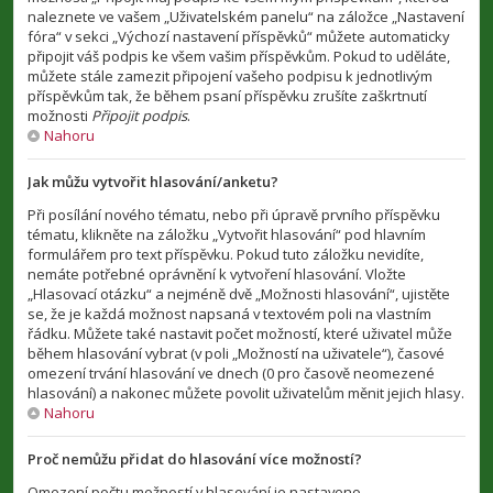
naleznete ve vašem „Uživatelském panelu“ na záložce „Nastavení
fóra“ v sekci „Výchozí nastavení příspěvků“ můžete automaticky
připojit váš podpis ke všem vašim příspěvkům. Pokud to uděláte,
můžete stále zamezit připojení vašeho podpisu k jednotlivým
příspěvkům tak, že během psaní příspěvku zrušíte zaškrtnutí
možnosti
Připojit podpis
.
Nahoru
Jak můžu vytvořit hlasování/anketu?
Při posílání nového tématu, nebo při úpravě prvního příspěvku
tématu, klikněte na záložku „Vytvořit hlasování“ pod hlavním
formulářem pro text příspěvku. Pokud tuto záložku nevidíte,
nemáte potřebné oprávnění k vytvoření hlasování. Vložte
„Hlasovací otázku“ a nejméně dvě „Možnosti hlasování“, ujistěte
se, že je každá možnost napsaná v textovém poli na vlastním
řádku. Můžete také nastavit počet možností, které uživatel může
během hlasování vybrat (v poli „Možností na uživatele“), časové
omezení trvání hlasování ve dnech (0 pro časově neomezené
hlasování) a nakonec můžete povolit uživatelům měnit jejich hlasy.
Nahoru
Proč nemůžu přidat do hlasování více možností?
Omezení počtu možností v hlasování je nastaveno