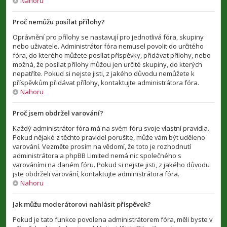
Nahoru
Proč nemůžu posílat přílohy?
Oprávnění pro přílohy se nastavují pro jednotlivá fóra, skupiny
nebo uživatele. Administrátor fóra nemusel povolit do určitého
fóra, do kterého můžete posílat příspěvky, přidávat přílohy, nebo
možná, že posílat přílohy můžou jen určité skupiny, do kterých
nepatříte. Pokud si nejste jisti, z jakého důvodu nemůžete k
příspěvkům přidávat přílohy, kontaktujte administrátora fóra.
Nahoru
Proč jsem obdržel varování?
Každý administrátor fóra má na svém fóru svoje vlastní pravidla.
Pokud nějaké z těchto pravidel porušíte, může vám být uděleno
varování. Vezměte prosím na vědomí, že toto je rozhodnutí
administrátora a phpBB Limited nemá nic společného s
varováními na daném fóru. Pokud si nejste jisti, z jakého důvodu
jste obdrželi varování, kontaktujte administrátora fóra.
Nahoru
Jak můžu moderátorovi nahlásit příspěvek?
Pokud je tato funkce povolena administrátorem fóra, měli byste v