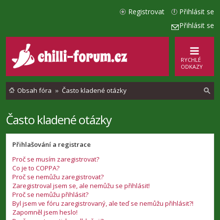
Registrovat
Přihlásit se
Přihlásit se
RYCHLÉ
ODKAZY
Obsah fóra
Často kladené otázky
Často kladené otázky
l
e
Přihlašování a registrace
d
Proč se musím zaregistrovat?
a
Co je to COPPA?
t
Proč se nemůžu zaregistrovat?
Zaregistroval jsem se, ale nemůžu se přihlásit!
Proč se nemůžu přihlásit?
Byl jsem ve fóru zaregistrovaný, ale teď se nemůžu přihlásit?!
Zapomněl jsem heslo!