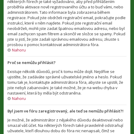
některých fórech je také vyžadováno, aby před přihlášením
proběhla aktivace nově registrovaného účtu a to buď vámi, nebo
administrátorem. Tato informace byla zobrazena během
registrace. Pokud jste obdrželi registrační email, pokračujte podle
instrukcí, které v něm najdete. Pokud jste registrační email
neobdrželi, mohli jste zadat špatnou emailovou adresu, nebo byl
email zachycen spam filtrem a skončil ve složce se spamy. Pokud
jste si jistí, že jste zadali správnou emailovou adresu, zkuste s
prosbou o pomoc kontaktovat administrátora fóra.
Nahoru
Proč se nemůžu přihlásit?
Existuje několik důvodů, proč k tomu může dojít. Nejdříve se
ujistěte, že zadáváte správné uživatelské jméno a heslo. Pokud
tomu tak je, kontaktujte administrátora fóra, abyste se ujistili, že
jste nebyli zabanováni. Je také možné, že je na webu chyba v
nastavení, která by měla být odstraněna.
Nahoru
Byl jsem ve fóru zaregistrovaný, ale teď se nemůžu přihlásit?!
Je možné, že administrátor z nějakého důvodu deaktivoval nebo
smazal váš účet. Na některých fórech také pravidelně odstraňují
uživatele, kteří dlouhou dobu do fóra nic nenapsali, čímž se