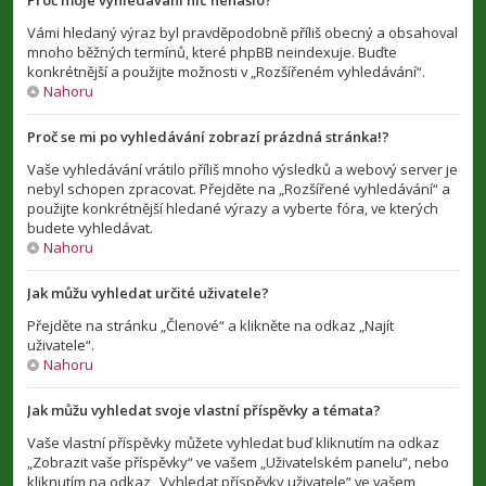
Proč moje vyhledávání nic nenašlo?
Vámi hledaný výraz byl pravděpodobně příliš obecný a obsahoval
mnoho běžných termínů, které phpBB neindexuje. Buďte
konkrétnější a použijte možnosti v „Rozšířeném vyhledávání“.
Nahoru
Proč se mi po vyhledávání zobrazí prázdná stránka!?
Vaše vyhledávání vrátilo příliš mnoho výsledků a webový server je
nebyl schopen zpracovat. Přejděte na „Rozšířené vyhledávání“ a
použijte konkrétnější hledané výrazy a vyberte fóra, ve kterých
budete vyhledávat.
Nahoru
Jak můžu vyhledat určité uživatele?
Přejděte na stránku „Členové“ a klikněte na odkaz „Najít
uživatele“.
Nahoru
Jak můžu vyhledat svoje vlastní příspěvky a témata?
Vaše vlastní příspěvky můžete vyhledat buď kliknutím na odkaz
„Zobrazit vaše příspěvky“ ve vašem „Uživatelském panelu“, nebo
kliknutím na odkaz „Vyhledat příspěvky uživatele“ ve vašem