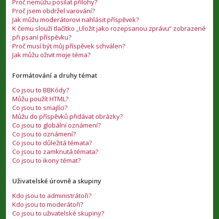
Proč nemůžu posílat přílohy?
Proč jsem obdržel varování?
Jak můžu moderátorovi nahlásit příspěvek?
K čemu slouží tlačítko „Uložit jako rozepsanou zprávu“ zobrazené
při psaní příspěvku?
Proč musí být můj příspěvek schválen?
Jak můžu oživit moje téma?
Formátování a druhy témat
Co jsou to BBKódy?
Můžu použít HTML?
Co jsou to smajlíci?
Můžu do příspěvků přidávat obrázky?
Co jsou to globální oznámení?
Co jsou to oznámení?
Co jsou to důležitá témata?
Co jsou to zamknutá témata?
Co jsou to ikony témat?
Uživatelské úrovně a skupiny
Kdo jsou to administrátoři?
Kdo jsou to moderátoři?
Co jsou to uživatelské skupiny?