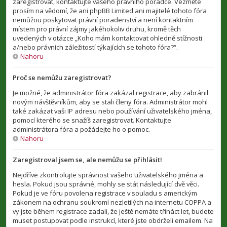
zaregistrovat, kontaktujte vašeho právního poradce. Vezměte
prosím na vědomí, že ani phpBB Limited ani majitelé tohoto fóra
nemůžou poskytovat právní poradenství a není kontaktním
místem pro právní zájmy jakéhokoliv druhu, kromě těch
uvedených v otázce „Koho mám kontaktovat ohledně stížnosti
a/nebo právních záležitostí týkajících se tohoto fóra?“.
Nahoru
Proč se nemůžu zaregistrovat?
Je možné, že administrátor fóra zakázal registrace, aby zabránil
novým návštěvníkům, aby se stali členy fóra. Administrátor mohl
také zakázat vaši IP adresu nebo používání uživatelského jména,
pomocí kterého se snažíš zaregistrovat. Kontaktujte
administrátora fóra a požádejte ho o pomoc.
Nahoru
Zaregistroval jsem se, ale nemůžu se přihlásit!
Nejdříve zkontrolujte správnost vašeho uživatelského jména a
hesla. Pokud jsou správné, mohly se stát následující dvě věci.
Pokud je ve fóru povolena registrace v souladu s americkým
zákonem na ochranu soukromí nezletilých na internetu COPPA a
vy jste během registrace zadali, že ještě nemáte třináct let, budete
muset postupovat podle instrukcí, které jste obdrželi emailem. Na