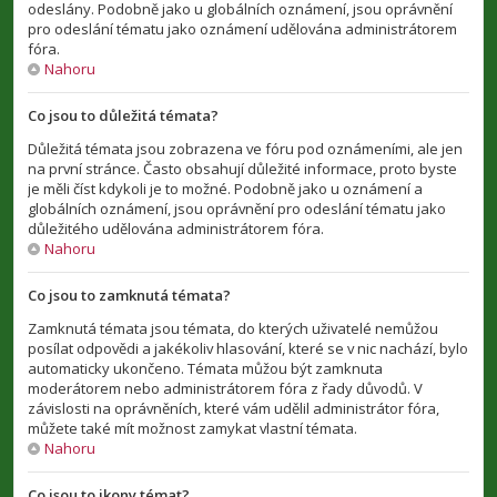
odeslány. Podobně jako u globálních oznámení, jsou oprávnění
pro odeslání tématu jako oznámení udělována administrátorem
fóra.
Nahoru
Co jsou to důležitá témata?
Důležitá témata jsou zobrazena ve fóru pod oznámeními, ale jen
na první stránce. Často obsahují důležité informace, proto byste
je měli číst kdykoli je to možné. Podobně jako u oznámení a
globálních oznámení, jsou oprávnění pro odeslání tématu jako
důležitého udělována administrátorem fóra.
Nahoru
Co jsou to zamknutá témata?
Zamknutá témata jsou témata, do kterých uživatelé nemůžou
posílat odpovědi a jakékoliv hlasování, které se v nic nachází, bylo
automaticky ukončeno. Témata můžou být zamknuta
moderátorem nebo administrátorem fóra z řady důvodů. V
závislosti na oprávněních, které vám udělil administrátor fóra,
můžete také mít možnost zamykat vlastní témata.
Nahoru
Co jsou to ikony témat?