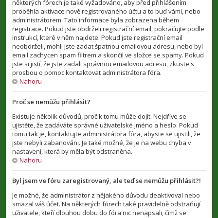
některých fórech je také vyžadováno, aby před přihlášením
proběhla aktivace nově registrovaného účtu a to buď vámi, nebo
administrátorem. Tato informace byla zobrazena během
registrace. Pokud jste obdrželi registrační email, pokračujte podle
instrukcí, které v něm najdete. Pokud jste registrační email
neobdrželi, mohli jste zadat špatnou emailovou adresu, nebo byl
email zachycen spam filtrem a skončil ve složce se spamy. Pokud
jste si jistí, že jste zadali správnou emailovou adresu, zkuste s
prosbou o pomoc kontaktovat administrátora fóra.
Nahoru
Proč se nemůžu přihlásit?
Existuje několik důvodů, proč k tomu může dojít. Nejdříve se
ujistěte, že zadáváte správné uživatelské jméno a heslo. Pokud
tomu tak je, kontaktujte administrátora fóra, abyste se ujistili, že
jste nebyli zabanováni. Je také možné, že je na webu chyba v
nastavení, která by měla být odstraněna.
Nahoru
Byl jsem ve fóru zaregistrovaný, ale teď se nemůžu přihlásit?!
Je možné, že administrátor z nějakého důvodu deaktivoval nebo
smazal váš účet. Na některých fórech také pravidelně odstraňují
uživatele, kteří dlouhou dobu do fóra nic nenapsali, čímž se