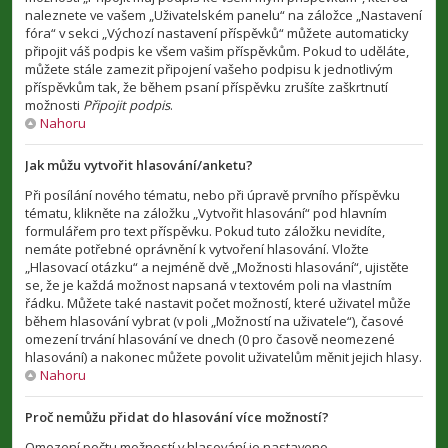
naleznete ve vašem „Uživatelském panelu“ na záložce „Nastavení
fóra“ v sekci „Výchozí nastavení příspěvků“ můžete automaticky
připojit váš podpis ke všem vašim příspěvkům. Pokud to uděláte,
můžete stále zamezit připojení vašeho podpisu k jednotlivým
příspěvkům tak, že během psaní příspěvku zrušíte zaškrtnutí
možnosti
Připojit podpis
.
Nahoru
Jak můžu vytvořit hlasování/anketu?
Při posílání nového tématu, nebo při úpravě prvního příspěvku
tématu, klikněte na záložku „Vytvořit hlasování“ pod hlavním
formulářem pro text příspěvku. Pokud tuto záložku nevidíte,
nemáte potřebné oprávnění k vytvoření hlasování. Vložte
„Hlasovací otázku“ a nejméně dvě „Možnosti hlasování“, ujistěte
se, že je každá možnost napsaná v textovém poli na vlastním
řádku. Můžete také nastavit počet možností, které uživatel může
během hlasování vybrat (v poli „Možností na uživatele“), časové
omezení trvání hlasování ve dnech (0 pro časově neomezené
hlasování) a nakonec můžete povolit uživatelům měnit jejich hlasy.
Nahoru
Proč nemůžu přidat do hlasování více možností?
Omezení počtu možností v hlasování je nastaveno