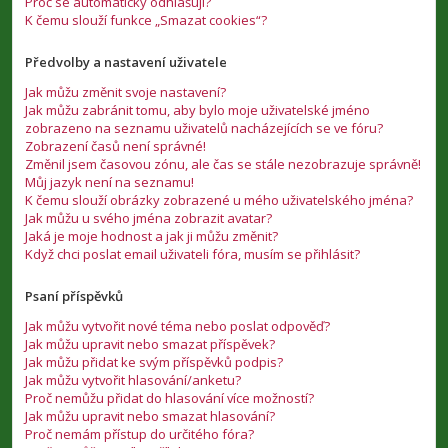
Proč se automaticky odhlašuji?
K čemu slouží funkce „Smazat cookies“?
Předvolby a nastavení uživatele
Jak můžu změnit svoje nastavení?
Jak můžu zabránit tomu, aby bylo moje uživatelské jméno
zobrazeno na seznamu uživatelů nacházejících se ve fóru?
Zobrazení časů není správné!
Změnil jsem časovou zónu, ale čas se stále nezobrazuje správně!
Můj jazyk není na seznamu!
K čemu slouží obrázky zobrazené u mého uživatelského jména?
Jak můžu u svého jména zobrazit avatar?
Jaká je moje hodnost a jak ji můžu změnit?
Když chci poslat email uživateli fóra, musím se přihlásit?
Psaní příspěvků
Jak můžu vytvořit nové téma nebo poslat odpověď?
Jak můžu upravit nebo smazat příspěvek?
Jak můžu přidat ke svým příspěvků podpis?
Jak můžu vytvořit hlasování/anketu?
Proč nemůžu přidat do hlasování více možností?
Jak můžu upravit nebo smazat hlasování?
Proč nemám přístup do určitého fóra?