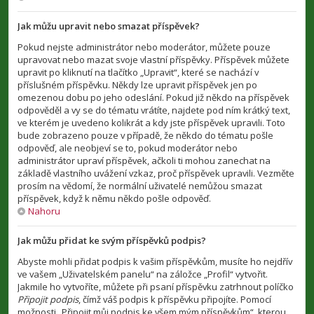
Jak můžu upravit nebo smazat příspěvek?
Pokud nejste administrátor nebo moderátor, můžete pouze
upravovat nebo mazat svoje vlastní příspěvky. Příspěvek můžete
upravit po kliknutí na tlačítko „Upravit“, které se nachází v
příslušném příspěvku. Někdy lze upravit příspěvek jen po
omezenou dobu po jeho odeslání. Pokud již někdo na příspěvek
odpověděl a vy se do tématu vrátíte, najdete pod ním krátký text,
ve kterém je uvedeno kolikrát a kdy jste příspěvek upravili. Toto
bude zobrazeno pouze v případě, že někdo do tématu pošle
odpověď, ale neobjeví se to, pokud moderátor nebo
administrátor upraví příspěvek, ačkoli ti mohou zanechat na
základě vlastního uvážení vzkaz, proč příspěvek upravili. Vezměte
prosím na vědomí, že normální uživatelé nemůžou smazat
příspěvek, když k němu někdo pošle odpověď.
Nahoru
Jak můžu přidat ke svým příspěvků podpis?
Abyste mohli přidat podpis k vašim příspěvkům, musíte ho nejdřív
ve vašem „Uživatelském panelu“ na záložce „Profil“ vytvořit.
Jakmile ho vytvoříte, můžete při psaní příspěvku zatrhnout políčko
Připojit podpis
, čímž váš podpis k příspěvku připojíte. Pomocí
možnosti „Připojit můj podpis ke všem mým příspěvkům“, kterou