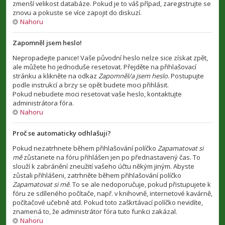
zmenší velikost databáze. Pokud je to váš případ, zaregistrujte se
znovu a pokuste se více zapojit do diskuzí.
Nahoru
Zapomněl jsem heslo!
Nepropadejte panice! Vaše původní heslo nelze sice získat zpět,
ale můžete ho jednoduše resetovat. Přejděte na přihlašovací
stránku a klikněte na odkaz
Zapomněl/a jsem heslo
. Postupujte
podle instrukcí a brzy se opět budete moci přihlásit.
Pokud nebudete moci resetovat vaše heslo, kontaktujte
administrátora fóra.
Nahoru
Proč se automaticky odhlašuji?
Pokud nezatrhnete během přihlašování políčko
Zapamatovat si
mě
zůstanete na fóru přihlášen jen po přednastavený čas. To
slouží k zabránění zneužití vašeho účtu někým jiným. Abyste
zůstali přihlášeni, zatrhněte během přihlašování políčko
Zapamatovat si mě
. To se ale nedoporučuje, pokud přistupujete k
fóru ze sdíleného počítače, např. v knihovně, internetové kavárně,
počítačové učebně atd. Pokud toto zaškrtávací políčko nevidíte,
znamená to, že administrátor fóra tuto funkci zakázal.
Nahoru