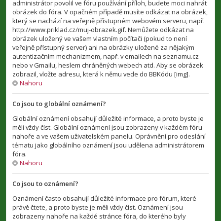
administrátor povolil ve fóru používání příloh, budete moci nahrát
obrázek do fóra. V opačném případě musíte odkázat na obrázek,
který se nachází na veřejně přístupném webovém serveru, např.
http://www.priklad.cz/muj-obrazek.gif. Nemůžete odkázat na
obrázek uložený ve vašem vlastním počítači (pokud to není
veřejně přístupný server) ani na obrázky uložené za nějakým
autentizačním mechanizmem, např. v emailech na seznamu.cz
nebo v Gmailu, heslem chráněných webech atd. Aby se obrázek
zobrazil, vložte adresu, která k němu vede do BBKódu [img].
Nahoru
Co jsou to globální oznámení?
Globální oznámení obsahují důležité informace, a proto byste je
měli vždy číst. Globální oznámení jsou zobrazeny v každém fóru
nahoře a ve vašem uživatelském panelu. Oprávnění pro odeslání
tématu jako globálního oznámení jsou udělena administrátorem
fóra.
Nahoru
Co jsou to oznámení?
Oznámení často obsahují důležité informace pro fórum, které
právě čtete, a proto byste je měli vždy číst. Oznámení jsou
zobrazeny nahoře na každé stránce fóra, do kterého byly