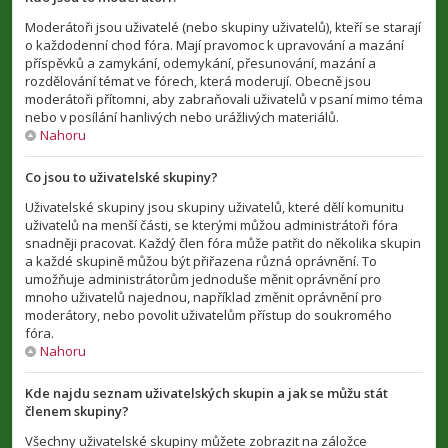
Moderátoři jsou uživatelé (nebo skupiny uživatelů), kteří se starají
o každodenní chod fóra. Mají pravomoc k upravování a mazání
příspěvků a zamykání, odemykání, přesunování, mazání a
rozdělování témat ve fórech, která moderují. Obecně jsou
moderátoři přítomni, aby zabraňovali uživatelů v psaní mimo téma
nebo v posílání hanlivých nebo urážlivých materiálů.
Nahoru
Co jsou to uživatelské skupiny?
Uživatelské skupiny jsou skupiny uživatelů, které dělí komunitu
uživatelů na menší části, se kterými můžou administrátoři fóra
snadněji pracovat. Každý člen fóra může patřit do několika skupin
a každé skupině můžou být přiřazena různá oprávnění. To
umožňuje administrátorům jednoduše měnit oprávnění pro
mnoho uživatelů najednou, například změnit oprávnění pro
moderátory, nebo povolit uživatelům přístup do soukromého
fóra.
Nahoru
Kde najdu seznam uživatelských skupin a jak se můžu stát
členem skupiny?
Všechny uživatelské skupiny můžete zobrazit na záložce