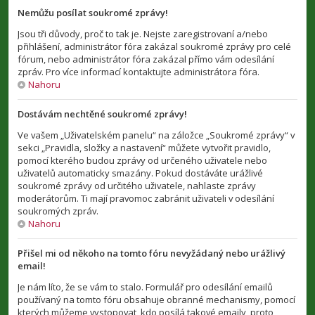
Nemůžu posílat soukromé zprávy!
Jsou tři důvody, proč to tak je. Nejste zaregistrovaní a/nebo
přihlášení, administrátor fóra zakázal soukromé zprávy pro celé
fórum, nebo administrátor fóra zakázal přímo vám odesílání
zpráv. Pro více informací kontaktujte administrátora fóra.
Nahoru
Dostávám nechtěné soukromé zprávy!
Ve vašem „Uživatelském panelu“ na záložce „Soukromé zprávy“ v
sekci „Pravidla, složky a nastavení“ můžete vytvořit pravidlo,
pomocí kterého budou zprávy od určeného uživatele nebo
uživatelů automaticky smazány. Pokud dostáváte urážlivé
soukromé zprávy od určitého uživatele, nahlaste zprávy
moderátorům. Ti mají pravomoc zabránit uživateli v odesílání
soukromých zpráv.
Nahoru
Přišel mi od někoho na tomto fóru nevyžádaný nebo urážlivý
email!
Je nám líto, že se vám to stalo. Formulář pro odesílání emailů
používaný na tomto fóru obsahuje obranné mechanismy, pomocí
kterých můžeme vystopovat, kdo posílá takové emaily, proto