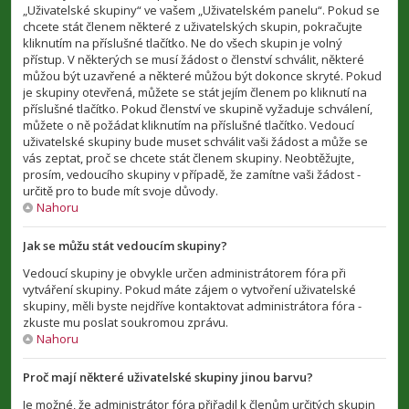
„Uživatelské skupiny“ ve vašem „Uživatelském panelu“. Pokud se
chcete stát členem některé z uživatelských skupin, pokračujte
kliknutím na příslušné tlačítko. Ne do všech skupin je volný
přístup. V některých se musí žádost o členství schválit, některé
můžou být uzavřené a některé můžou být dokonce skryté. Pokud
je skupiny otevřená, můžete se stát jejím členem po kliknutí na
příslušné tlačítko. Pokud členství ve skupině vyžaduje schválení,
můžete o ně požádat kliknutím na příslušné tlačítko. Vedoucí
uživatelské skupiny bude muset schválit vaši žádost a může se
vás zeptat, proč se chcete stát členem skupiny. Neobtěžujte,
prosím, vedoucího skupiny v případě, že zamítne vaši žádost -
určitě pro to bude mít svoje důvody.
Nahoru
Jak se můžu stát vedoucím skupiny?
Vedoucí skupiny je obvykle určen administrátorem fóra při
vytváření skupiny. Pokud máte zájem o vytvoření uživatelské
skupiny, měli byste nejdříve kontaktovat administrátora fóra -
zkuste mu poslat soukromou zprávu.
Nahoru
Proč mají některé uživatelské skupiny jinou barvu?
Je možné, že administrátor fóra přiřadil k členům určitých skupin