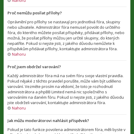
Nahoru
Proč nemůžu posílat přílohy?
Oprávnění pro přílohy se nastavují pro jednotlivá fóra, skupiny
nebo uživatele. Administrátor fóra nemusel povolit do určitého
fóra, do kterého můžete posílat příspěvky, přidávat přílohy, nebo
možná, že posílat přílohy můžou jen určité skupiny, do kterých
nepatříte. Pokud si nejste jisti, z jakého důvodu nemůžete k
příspěvkům přidávat přílohy, kontaktujte administrátora fóra.
Nahoru
Proč jsem obdržel varování?
Každý administrátor fóra má na svém fóru svoje vlastní pravidla.
Pokud nějaké z těchto pravidel porušíte, může vám být uděleno
varování. Vezměte prosím na vědomí, že toto je rozhodnutí
administrátora a phpBB Limited nemá nic společného s
varováními na daném fóru. Pokud si nejste jisti, z jakého důvodu
jste obdrželi varování, kontaktujte administrátora fóra.
Nahoru
Jak můžu moderátorovi nahlásit příspěvek?
Pokud je tato funkce povolena administrátorem fóra, měli byste v