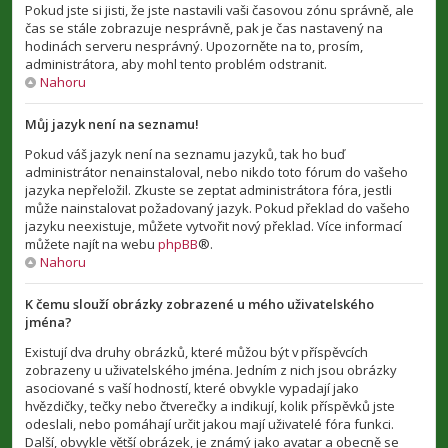
Pokud jste si jisti, že jste nastavili vaši časovou zónu správně, ale
čas se stále zobrazuje nesprávně, pak je čas nastavený na
hodinách serveru nesprávný. Upozorněte na to, prosím,
administrátora, aby mohl tento problém odstranit.
Nahoru
Můj jazyk není na seznamu!
Pokud váš jazyk není na seznamu jazyků, tak ho buď
administrátor nenainstaloval, nebo nikdo toto fórum do vašeho
jazyka nepřeložil. Zkuste se zeptat administrátora fóra, jestli
může nainstalovat požadovaný jazyk. Pokud překlad do vašeho
jazyku neexistuje, můžete vytvořit nový překlad. Více informací
můžete najít na webu
phpBB
®.
Nahoru
K čemu slouží obrázky zobrazené u mého uživatelského
jména?
Existují dva druhy obrázků, které můžou být v příspěvcích
zobrazeny u uživatelského jména. Jedním z nich jsou obrázky
asociované s vaší hodností, které obvykle vypadají jako
hvězdičky, tečky nebo čtverečky a indikují, kolik příspěvků jste
odeslali, nebo pomáhají určit jakou mají uživatelé fóra funkci.
Další, obvykle větší obrázek, je známý jako avatar a obecně se