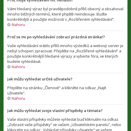
Proč moje vyhledávání nic nenašlo?
Vámi hledaný výraz byl pravděpodobně příliš obecný a obsahoval
mnoho běžných termínů, které phpBB neindexuje. Buďte
konkrétnější a použijte možnosti v „Rozšířeném vyhledávání“.
Nahoru
Proč se mi po vyhledávání zobrazí prázdná stránka!?
Vaše vyhledávání vrátilo příliš mnoho výsledků a webový server je
nebyl schopen zpracovat. Přejděte na „Rozšířené vyhledávání“ a
použijte konkrétnější hledané výrazy a vyberte fóra, ve kterých
budete vyhledávat.
Nahoru
Jak můžu vyhledat určité uživatele?
Přejděte na stránku „Členové“ a klikněte na odkaz „Najít
uživatele“.
Nahoru
Jak můžu vyhledat svoje vlastní příspěvky a témata?
Vaše vlastní příspěvky můžete vyhledat buď kliknutím na odkaz
„Zobrazit vaše příspěvky“ ve vašem „Uživatelském panelu“, nebo
kliknutím na odkaz „Vyhledat příspěvky uživatele“ ve vašem