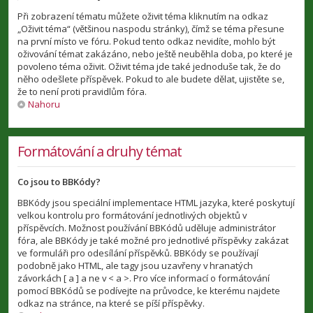
Při zobrazení tématu můžete oživit téma kliknutím na odkaz
„Oživit téma“ (většinou naspodu stránky), čímž se téma přesune
na první místo ve fóru. Pokud tento odkaz nevidíte, mohlo být
oživování témat zakázáno, nebo ještě neuběhla doba, po které je
povoleno téma oživit. Oživit téma jde také jednoduše tak, že do
něho odešlete příspěvek. Pokud to ale budete dělat, ujistěte se,
že to není proti pravidlům fóra.
Nahoru
Formátování a druhy témat
Co jsou to BBKódy?
BBKódy jsou speciální implementace HTML jazyka, které poskytují
velkou kontrolu pro formátování jednotlivých objektů v
příspěvcích. Možnost používání BBKódů uděluje administrátor
fóra, ale BBKódy je také možné pro jednotlivé příspěvky zakázat
ve formuláři pro odesílání příspěvků. BBKódy se používají
podobně jako HTML, ale tagy jsou uzavřeny v hranatých
závorkách [ a ] a ne v < a >. Pro více informací o formátování
pomocí BBKódů se podívejte na průvodce, ke kterému najdete
odkaz na stránce, na které se píší příspěvky.