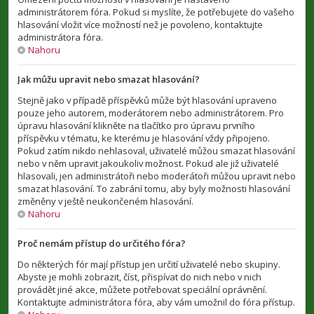
administrátorem fóra. Pokud si myslíte, že potřebujete do vašeho
hlasování vložit více možností než je povoleno, kontaktujte
administrátora fóra.
Nahoru
Jak můžu upravit nebo smazat hlasování?
Stejně jako v případě příspěvků může být hlasování upraveno
pouze jeho autorem, moderátorem nebo administrátorem. Pro
úpravu hlasování klikněte na tlačítko pro úpravu prvního
příspěvku v tématu, ke kterému je hlasování vždy připojeno.
Pokud zatím nikdo nehlasoval, uživatelé můžou smazat hlasování
nebo v něm upravit jakoukoliv možnost. Pokud ale již uživatelé
hlasovali, jen administrátoři nebo moderátoři můžou upravit nebo
smazat hlasování. To zabrání tomu, aby byly možnosti hlasování
změněny v ještě neukončeném hlasování.
Nahoru
Proč nemám přístup do určitého fóra?
Do některých fór mají přístup jen určití uživatelé nebo skupiny.
Abyste je mohli zobrazit, číst, přispívat do nich nebo v nich
provádět jiné akce, můžete potřebovat speciální oprávnění.
Kontaktujte administrátora fóra, aby vám umožnil do fóra přístup.