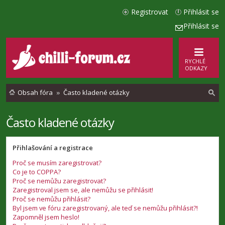
Registrovat
Přihlásit se
Přihlásit se
RYCHLÉ
ODKAZY
Obsah fóra
Často kladené otázky
Často kladené otázky
l
e
Přihlašování a registrace
d
Proč se musím zaregistrovat?
a
Co je to COPPA?
t
Proč se nemůžu zaregistrovat?
Zaregistroval jsem se, ale nemůžu se přihlásit!
Proč se nemůžu přihlásit?
Byl jsem ve fóru zaregistrovaný, ale teď se nemůžu přihlásit?!
Zapomněl jsem heslo!