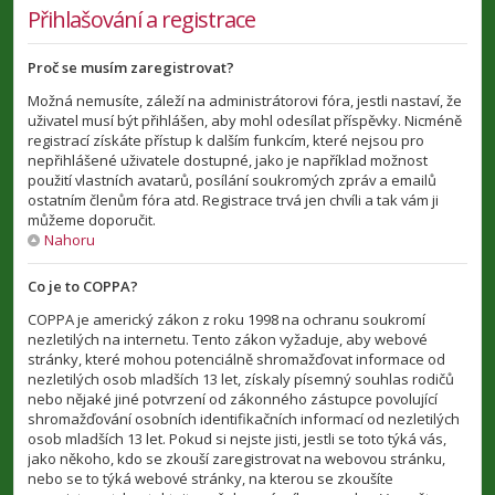
Přihlašování a registrace
Proč se musím zaregistrovat?
Možná nemusíte, záleží na administrátorovi fóra, jestli nastaví, že
uživatel musí být přihlášen, aby mohl odesílat příspěvky. Nicméně
registrací získáte přístup k dalším funkcím, které nejsou pro
nepřihlášené uživatele dostupné, jako je například možnost
použití vlastních avatarů, posílání soukromých zpráv a emailů
ostatním členům fóra atd. Registrace trvá jen chvíli a tak vám ji
můžeme doporučit.
Nahoru
Co je to COPPA?
COPPA je americký zákon z roku 1998 na ochranu soukromí
nezletilých na internetu. Tento zákon vyžaduje, aby webové
stránky, které mohou potenciálně shromažďovat informace od
nezletilých osob mladších 13 let, získaly písemný souhlas rodičů
nebo nějaké jiné potvrzení od zákonného zástupce povolující
shromažďování osobních identifikačních informací od nezletilých
osob mladších 13 let. Pokud si nejste jisti, jestli se toto týká vás,
jako někoho, kdo se zkouší zaregistrovat na webovou stránku,
nebo se to týká webové stránky, na kterou se zkoušíte