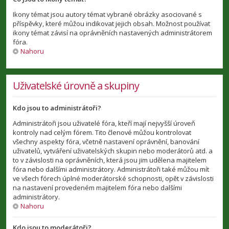
Ikony témat jsou autory témat vybrané obrázky asociované s
příspěvky, které můžou indikovat jejich obsah. Možnost používat
ikony témat závisí na oprávněních nastavených administrátorem
fóra.
Nahoru
Uživatelské úrovně a skupiny
Kdo jsou to administrátoři?
Administrátoři jsou uživatelé fóra, kteří mají nejvyšší úroveň
kontroly nad celým fórem. Tito členové můžou kontrolovat
všechny aspekty fóra, včetně nastavení oprávnění, banování
uživatelů, vytváření uživatelských skupin nebo moderátorů atd. a
to v závislosti na oprávněních, která jsou jim udělena majitelem
fóra nebo dalšími administrátory. Administrátoři také můžou mít
ve všech fórech úplné moderátorské schopnosti, opět v závislosti
na nastavení provedeném majitelem fóra nebo dalšími
administrátory.
Nahoru
Kdo jsou to moderátoři?