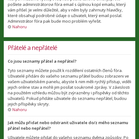
pošlete administrátorovi fóra email s úplnou kopií emailu, který
vám přišel. Je velmi důležité, aby v něm byly zahrnuty hlavičky,
které obsahují podrobné údaje o uživateli, který email poslal.
Administrátor fóra pak bude moci problém vyřešit.
Nahoru
Přátelé a nepřátelé
Co jsou seznamy přátel a nepřátel?
Tyto seznamy můžete použít k rozdělení ostatních členů fóra.
Uživatelé přidáni do vašeho seznamu přátel budou zobrazeni ve
vašem uživatelském panelu, abyste k nim měli rychlý přístup, viděli
jejich online stav a mohli jim posílat soukromé zprávy. V závislosti
na použitém vzhledu můžou být zvýrazněny i příspěvky od těchto
uživatelů. Pokud přidáte uživatele do seznamu nepřátel, budou
jejich příspěvky skryty.
Nahoru
Jak můžu přidat nebo odstranit uživatele do/z mého seznamu
přátel nebo nepřátel?
Uživatele můžete přidat do vašeho seznamu dvěma způsoby. Po