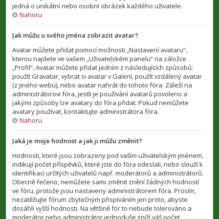
jedná o unikátní nebo osobní obrázek každého uživatele.
Nahoru
Jak můžu u svého jména zobrazit avatar?
Avatar můžete přidat pomocí možnosti „Nastavení avataru“,
kterou najdete ve vašem „Uživatelském panelu“ na záložce
„Profil“. Avatar můžete přidat jedním z následujících způsobů:
použít Gravatar, vybrat si avatar v Galerii, použít vzdálený avatar
(z jiného webu), nebo avatar nahrát do tohoto fóra. Záleží na
administrátorovi fóra, jestli je používání avatarů povoleno a
jakými způsoby lze avatary do fóra přidat. Pokud nemůžete
avatary používat, kontaktujte administrátora fóra.
Nahoru
Jaká je moje hodnost a jak ji můžu změnit?
Hodnosti, které jsou zobrazeny pod vaším uživatelským jménem,
indikují počet příspěvků, které jste do fóra odeslali, nebo slouží k
identifikaci určitých uživatelů např. moderátorů a administrátorů.
Obecně řečeno, nemůžete sami změnit znění žádných hodností
ve fóru, protože jsou nastaveny administrátorem fóra. Prosím,
nezatěžujte fórum zbytečným přispíváním jen proto, abyste
dosáhli vyšší hodnosti. Na většině fór to nebude tolerováno a
moderátor nebo administrátor jednoduše sníží váš počet