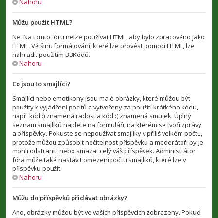
Nahoru
Můžu použít HTML?
Ne. Na tomto fóru nelze používat HTML, aby bylo zpracováno jako
HTML. Většinu formátování, které lze provést pomocí HTML, lze
nahradit použitím BBKódů.
Nahoru
Co jsou to smajlíci?
Smajlíci nebo emotikony jsou malé obrázky, které můžou být
použity k vyjádření pocitů a vytvořeny za použití krátkého kódu,
např. kód :) znamená radost a kód :( znamená smutek. Úplný
seznam smajlíků najdete na formuláři, na kterém se tvoří zprávy
a příspěvky. Pokuste se nepoužívat smajlíky v příliš velkém počtu,
protože můžou způsobit nečitelnost příspěvku a moderátoři by je
mohli odstranit, nebo smazat celý váš příspěvek. Administrátor
fóra může také nastavit omezení počtu smajlíků, které lze v
příspěvku použít.
Nahoru
Můžu do příspěvků přidávat obrázky?
Ano, obrázky můžou být ve vašich příspěvcích zobrazeny. Pokud