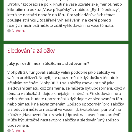
„Profilu“ (zobrazí se po kliknutí na vaše uživatelské jméno), nebo
kliknutím na odkaz „Vaše příspěvky“ v nabídce „Rychlé odkazy“,
která se nachází nahoře na fóru. Pro vyhledání vašich témat
použijte stránku „Rozšířené vyhledávání“, na které pomocí
různých možnosti můžete zúžit vyhledávání na vaše témata.
Nahoru
Sledování a záložky
Jaký je rozdíl mezi záložkami a sledováním?
V phpBB 3.0 fungovali záložky velmi podobně jako záložky ve
vašem prohlížeči. Nebyli jste upozorněni, když došlo v tématu k
nějakým změnám. V phpBB 3.1 se záložky chovají stejně jako
sledování tématu, což znamená, že můžete být upozorněni, když v
tématu v záložkách dojde k nějakým změnám. Při sledování fóra
nebo tématu budete upozorněni, když dojde ve sledovaném fóru
nebo tématu k nějakým změnám. Způsob upozornění pro záložky
a sledování můžete nastavit ve vašem „Uživatelském panelu“ na
záložce „Nastavení fóra“ v sekci „Upravit nastavení upozornění“.
Může být užitečné nastavit pro záložky a sledování jiný způsob
upozornění.
Nahoru