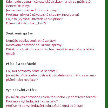
Kde najdu seznam uživatelských skupin a jak se můžu stát
členem skupiny?
Jak se můžu stát vedoucím skupiny?
Proč mají některé uživatelské skupiny jinou barvu?
Co je to „Výchozí uživatelská skupina“?
K čemu slouží odkaz „Tým“?
Soukromé zprávy
Nemůžu posílat soukromé zprávy!
Dostávám nechtěné soukromé zprávy!
Přišel mi od někoho na tomto fóru nevyžádaný nebo urážlivý
email!
Přátelé a nepřátelé
Co jsou seznamy přátel a nepřátel?
Jak můžu přidat nebo odstranit uživatele do/z mého seznamu
přátel nebo nepřátel?
Vyhledávání ve fóru
Jak můžu vyhledávat na celém fóru nebo v jednotlivých fórech?
Proč moje vyhledávání nic nenašlo?
Proč se mi po vyhledávání zobrazí prázdná stránka!?