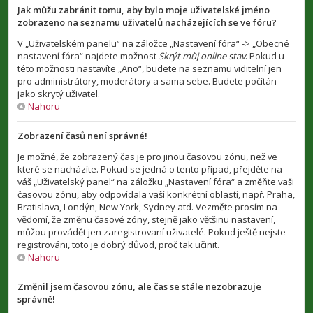
Jak můžu zabránit tomu, aby bylo moje uživatelské jméno
zobrazeno na seznamu uživatelů nacházejících se ve fóru?
V „Uživatelském panelu“ na záložce „Nastavení fóra“ -> „Obecné
nastavení fóra“ najdete možnost
Skrýt můj online stav
. Pokud u
této možnosti nastavíte „Ano“, budete na seznamu viditelní jen
pro administrátory, moderátory a sama sebe. Budete počítán
jako skrytý uživatel.
Nahoru
Zobrazení časů není správné!
Je možné, že zobrazený čas je pro jinou časovou zónu, než ve
které se nacházíte. Pokud se jedná o tento případ, přejděte na
váš „Uživatelský panel“ na záložku „Nastavení fóra“ a změňte vaši
časovou zónu, aby odpovídala vaší konkrétní oblasti, např. Praha,
Bratislava, Londýn, New York, Sydney atd. Vezměte prosím na
vědomí, že změnu časové zóny, stejně jako většinu nastavení,
můžou provádět jen zaregistrovaní uživatelé. Pokud ještě nejste
registrováni, toto je dobrý důvod, proč tak učinit.
Nahoru
Změnil jsem časovou zónu, ale čas se stále nezobrazuje
správně!