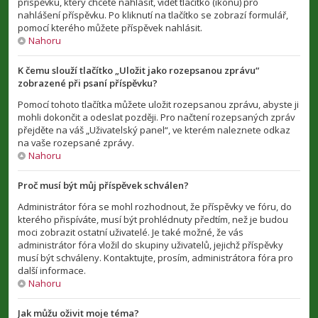
příspěvku, který chcete nahlásit, vidět tlačítko (ikonu) pro
nahlášení příspěvku. Po kliknutí na tlačítko se zobrazí formulář,
pomocí kterého můžete příspěvek nahlásit.
Nahoru
K čemu slouží tlačítko „Uložit jako rozepsanou zprávu“
zobrazené při psaní příspěvku?
Pomocí tohoto tlačítka můžete uložit rozepsanou zprávu, abyste ji
mohli dokončit a odeslat později. Pro načtení rozepsaných zpráv
přejděte na váš „Uživatelský panel“, ve kterém naleznete odkaz
na vaše rozepsané zprávy.
Nahoru
Proč musí být můj příspěvek schválen?
Administrátor fóra se mohl rozhodnout, že příspěvky ve fóru, do
kterého přispíváte, musí být prohlédnuty předtím, než je budou
moci zobrazit ostatní uživatelé. Je také možné, že vás
administrátor fóra vložil do skupiny uživatelů, jejichž příspěvky
musí být schváleny. Kontaktujte, prosím, administrátora fóra pro
další informace.
Nahoru
Jak můžu oživit moje téma?