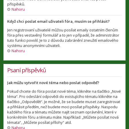
příspěvků.
Nahoru
Když chci poslat email uživateli fóra, musím se přihlásit?
Jen registrovaní uživatelé můžou posílat emaily ostatním členům
fóra přes vestavěný formulář a to jen v případě, že administrátor
tuto funkci povolil. Je to z důvodu zabránění zneužití emailového
systému anonymními uživateli.
Nahoru
Psaní příspěvků
Jak můžu vytvořit nové téma nebo poslat odpověď?
Pokud chcete do fóra poslat nové téma, klikněte na tlačítko „Nové
téma“. Pro odeslání odpovědi do existujícího tématu klikněte na
tlačítko „Odpovědět“. Je možné, že se budete muset zaregistrovat
a přihlásit předtím, než budete moci posílat příspěvky. Naspodu
každého fóra a tématu můžete najít seznam oprávnění, které v
konkrétním fóru a tématu máte. Například: „Můžete posílat nová
témata“, „Můžete posílat přílohy“ atd.
Nahoru