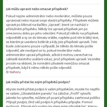
Jak můžu upravit nebo smazat příspěvek?
Pokud nejste administrátor nebo moderátor, můžete pouze
upravovat nebo mazat svoje vlastní příspěvky. Příspěvek můžete
upravit po kliknutí na tlačítko „Upravit“, které se nachází v
příslušném příspěvku. Někdy lze upravit příspěvek jen po
omezenou dobu po jeho odeslání. Pokud již někdo na příspěvek
odpověděl a vy se do tématu vrátíte, najdete pod ním krátký text,
ve kterém je uvedeno kolikrát a kdy jste příspěvek upravili. Toto
bude zobrazeno pouze v případě, že někdo do tématu pošle
odpověď, ale neobjeví se to, pokud moderátor nebo
administrátor upraví příspěvek, ačkoli ti mohou zanechat na
základě vlastního uvážení vzkaz, proč příspěvek upravili. Vezměte
prosím na vědomí, že normální uživatelé nemůžou smazat
příspěvek, když k němu někdo pošle odpověď.
Nahoru
Jak můžu přidat ke svým příspěvků podpis?
Abyste mohli přidat podpis k vašim příspěvkům, musíte ho nejdřív
ve vašem „Uživatelském panelu“ na záložce „Profil“ vytvořit.
Jakmile ho vytvoříte, můžete při psaní příspěvku zatrhnout políčko
Připojit podpis
, čímž váš podpis k příspěvku připojíte. Pomocí
možnosti „Připojit můj podpis ke všem mým příspěvkům“, kterou