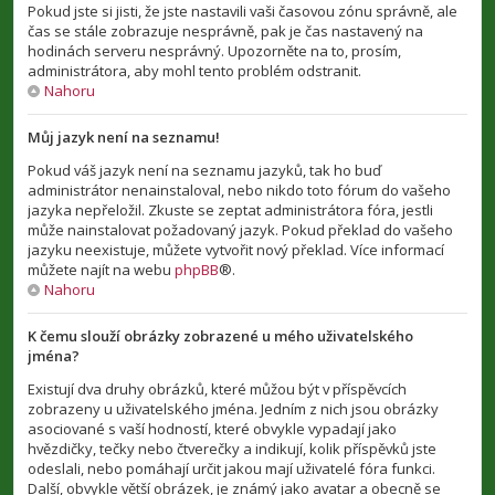
Pokud jste si jisti, že jste nastavili vaši časovou zónu správně, ale
čas se stále zobrazuje nesprávně, pak je čas nastavený na
hodinách serveru nesprávný. Upozorněte na to, prosím,
administrátora, aby mohl tento problém odstranit.
Nahoru
Můj jazyk není na seznamu!
Pokud váš jazyk není na seznamu jazyků, tak ho buď
administrátor nenainstaloval, nebo nikdo toto fórum do vašeho
jazyka nepřeložil. Zkuste se zeptat administrátora fóra, jestli
může nainstalovat požadovaný jazyk. Pokud překlad do vašeho
jazyku neexistuje, můžete vytvořit nový překlad. Více informací
můžete najít na webu
phpBB
®.
Nahoru
K čemu slouží obrázky zobrazené u mého uživatelského
jména?
Existují dva druhy obrázků, které můžou být v příspěvcích
zobrazeny u uživatelského jména. Jedním z nich jsou obrázky
asociované s vaší hodností, které obvykle vypadají jako
hvězdičky, tečky nebo čtverečky a indikují, kolik příspěvků jste
odeslali, nebo pomáhají určit jakou mají uživatelé fóra funkci.
Další, obvykle větší obrázek, je známý jako avatar a obecně se