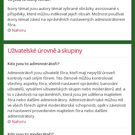
Ikony témat jsou autory témat vybrané obrázky asociované s
příspěvky, které můžou indikovat jejich obsah. Možnost používat
ikony témat závisí na oprávněních nastavených administrátorem
fóra.
Nahoru
Uživatelské úrovně a skupiny
Kdo jsou to administrátoři?
Administrátoři jsou uživatelé fóra, kteří mají nejvyšší úroveň
kontroly nad celým fórem. Tito členové můžou kontrolovat
všechny aspekty fóra, včetně nastavení oprávnění, banování
uživatelů, vytváření uživatelských skupin nebo moderátorů atd. a
to v závislosti na oprávněních, která jsou jim udělena majitelem
fóra nebo dalšími administrátory. Administrátoři také můžou mít
ve všech fórech úplné moderátorské schopnosti, opět v závislosti
na nastavení provedeném majitelem fóra nebo dalšími
administrátory.
Nahoru
Kdo jsou to moderátoři?