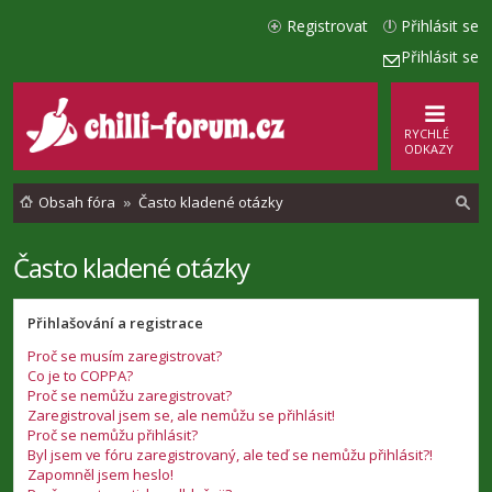
Registrovat
Přihlásit se
Přihlásit se
RYCHLÉ
ODKAZY
Obsah fóra
Často kladené otázky
Často kladené otázky
l
e
Přihlašování a registrace
d
Proč se musím zaregistrovat?
a
Co je to COPPA?
t
Proč se nemůžu zaregistrovat?
Zaregistroval jsem se, ale nemůžu se přihlásit!
Proč se nemůžu přihlásit?
Byl jsem ve fóru zaregistrovaný, ale teď se nemůžu přihlásit?!
Zapomněl jsem heslo!