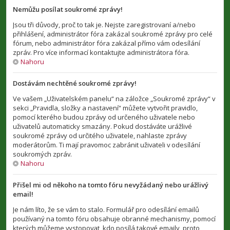
Nemůžu posílat soukromé zprávy!
Jsou tři důvody, proč to tak je. Nejste zaregistrovaní a/nebo
přihlášení, administrátor fóra zakázal soukromé zprávy pro celé
fórum, nebo administrátor fóra zakázal přímo vám odesílání
zpráv. Pro více informací kontaktujte administrátora fóra.
Nahoru
Dostávám nechtěné soukromé zprávy!
Ve vašem „Uživatelském panelu“ na záložce „Soukromé zprávy“ v
sekci „Pravidla, složky a nastavení“ můžete vytvořit pravidlo,
pomocí kterého budou zprávy od určeného uživatele nebo
uživatelů automaticky smazány. Pokud dostáváte urážlivé
soukromé zprávy od určitého uživatele, nahlaste zprávy
moderátorům. Ti mají pravomoc zabránit uživateli v odesílání
soukromých zpráv.
Nahoru
Přišel mi od někoho na tomto fóru nevyžádaný nebo urážlivý
email!
Je nám líto, že se vám to stalo. Formulář pro odesílání emailů
používaný na tomto fóru obsahuje obranné mechanismy, pomocí
kterých můžeme vystopovat, kdo posílá takové emaily, proto