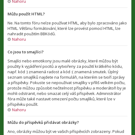
Nahoru
Můžu použít HTML?
Ne. Na tomto fóru nelze používat HTML, aby bylo zpracováno jako
HTML. Většinu formátování, které lze provést pomocí HTML, lze
nahradit použitím BBKódů.
Nahoru
Co jsou to smajlíci?
Smajlíci nebo emotikony jsou malé obrázky, které můžou být
použity k vyjádření pocitů a vytvořeny za použití krátkého kódu,
např. kód :) znamená radost a kód :( znamená smutek. Úplný
seznam smajlíků najdete na formuláři, na kterém se tvoří zprávy
a příspěvky. Pokuste se nepoužívat smajlíky v příliš velkém počtu,
protože můžou způsobit nečitelnost příspěvku a moderátoři by je
mohli odstranit, nebo smazat celý váš příspěvek. Administrátor
fóra může také nastavit omezení počtu smajlíků, které lze v
příspěvku použít.
Nahoru
Můžu do příspěvků přidávat obrázky?
Ano, obrázky můžou být ve vašich příspěvcích zobrazeny. Pokud