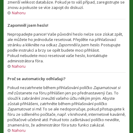
zmenší velikost databáze. Pokud je to váš případ, zaregistrujte se
znovu a pokuste se více zapojit do diskuzí.
Nahoru
Zapomněl jsem heslo!
Nepropadejte panice! Vaše původní heslo nelze sice získat zpět,
ale můžete ho jednoduše resetovat. Přejděte na přihlašovací
stránku a klikněte na odkaz
Zapomněl/a jsem heslo
. Postupujte
podle instrukcí a brzy se opět budete moci přihlásit.
Pokud nebudete moci resetovat vaše heslo, kontaktujte
administrátora fóra.
Nahoru
Proč se automaticky odhlašuji?
Pokud nezatrhnete během přihlašování políčko
Zapamatovat si
mě
zůstanete na fóru přihlášen jen po přednastavený čas. To
slouží k zabránění zneužití vašeho účtu někým jiným. Abyste
zůstali přihlášeni, zatrhněte během přihlašování políčko
Zapamatovat si mě
. To se ale nedoporučuje, pokud přistupujete k
fóru ze sdíleného počítače, např. v knihovně, internetové kavárně,
počítačové učebně atd. Pokud toto zaškrtávací políčko nevidíte,
znamená to, že administrátor fóra tuto funkci zakázal.
Nahoru