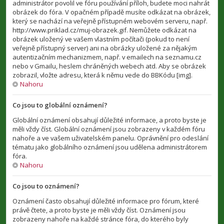
administrátor povolil ve fóru používání příloh, budete moci nahrát
obrázek do fóra. V opačném případě musíte odkázat na obrázek,
který se nachází na veřejně přístupném webovém serveru, např.
http://www.priklad.cz/muj-obrazek.gif. Nemůžete odkázat na
obrázek uložený ve vašem vlastním počítači (pokud to není
veřejně přístupný server) ani na obrázky uložené za nějakým
autentizačním mechanizmem, např. v emailech na seznamu.cz
nebo v Gmailu, heslem chráněných webech atd. Aby se obrázek
zobrazil, vložte adresu, která k němu vede do BBKódu [img].
Nahoru
Co jsou to globální oznámení?
Globální oznámení obsahují důležité informace, a proto byste je
měli vždy číst. Globální oznámení jsou zobrazeny v každém fóru
nahoře a ve vašem uživatelském panelu. Oprávnění pro odeslání
tématu jako globálního oznámení jsou udělena administrátorem
fóra.
Nahoru
Co jsou to oznámení?
Oznámení často obsahují důležité informace pro fórum, které
právě čtete, a proto byste je měli vždy číst. Oznámení jsou
zobrazeny nahoře na každé stránce fóra, do kterého byly