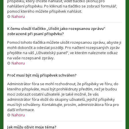
příspěvku, který chcete nahlásit, vidět tlačítko (ikonu) pro
nahlášení příspěvku. Po kliknutí na tlačítko se zobrazí formulář,
pomocí kterého můžete příspěvek nahlásit.
Nahoru
K čemu slouží tlačítko „Uložit jako rozepsanou zprávu“
zobrazené při psaní příspěvku?
Pomocí tohoto tlačítka můžete uložit rozepsanou zprávu, abyste ji
mohli dokončit a odeslat později. Pro načtení rozepsaných zpráv
přejděte na váš „Uživatelský panel“, ve kterém naleznete odkaz
na vaše rozepsané zprávy.
Nahoru
Proč musí být můj příspěvek schválen?
Administrátor fóra se mohl rozhodnout, že příspěvky ve fóru, do
kterého přispíváte, musí být prohlédnuty předtím, než je budou
moci zobrazit ostatní uživatelé. Je také možné, že vás
administrátor fóra vložil do skupiny uživatelů, jejichž příspěvky
musí být schváleny. Kontaktujte, prosím, administrátora fóra pro
další informace.
Nahoru
Jak můžu oživit moje téma?