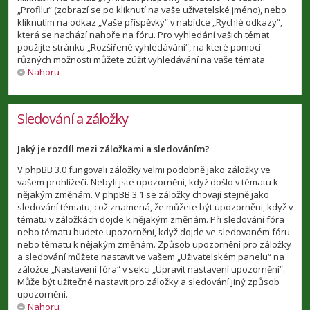
„Profilu“ (zobrazí se po kliknutí na vaše uživatelské jméno), nebo
kliknutím na odkaz „Vaše příspěvky“ v nabídce „Rychlé odkazy“,
která se nachází nahoře na fóru. Pro vyhledání vašich témat
použijte stránku „Rozšířené vyhledávání“, na které pomocí
různých možnosti můžete zúžit vyhledávání na vaše témata.
Nahoru
Sledování a záložky
Jaký je rozdíl mezi záložkami a sledováním?
V phpBB 3.0 fungovali záložky velmi podobně jako záložky ve
vašem prohlížeči. Nebyli jste upozorněni, když došlo v tématu k
nějakým změnám. V phpBB 3.1 se záložky chovají stejně jako
sledování tématu, což znamená, že můžete být upozorněni, když v
tématu v záložkách dojde k nějakým změnám. Při sledování fóra
nebo tématu budete upozorněni, když dojde ve sledovaném fóru
nebo tématu k nějakým změnám. Způsob upozornění pro záložky
a sledování můžete nastavit ve vašem „Uživatelském panelu“ na
záložce „Nastavení fóra“ v sekci „Upravit nastavení upozornění“.
Může být užitečné nastavit pro záložky a sledování jiný způsob
upozornění.
Nahoru