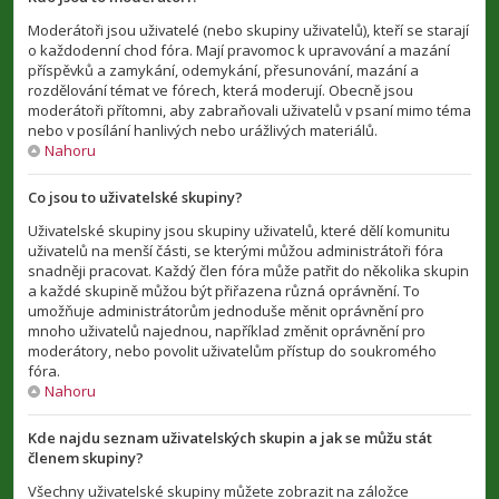
Moderátoři jsou uživatelé (nebo skupiny uživatelů), kteří se starají
o každodenní chod fóra. Mají pravomoc k upravování a mazání
příspěvků a zamykání, odemykání, přesunování, mazání a
rozdělování témat ve fórech, která moderují. Obecně jsou
moderátoři přítomni, aby zabraňovali uživatelů v psaní mimo téma
nebo v posílání hanlivých nebo urážlivých materiálů.
Nahoru
Co jsou to uživatelské skupiny?
Uživatelské skupiny jsou skupiny uživatelů, které dělí komunitu
uživatelů na menší části, se kterými můžou administrátoři fóra
snadněji pracovat. Každý člen fóra může patřit do několika skupin
a každé skupině můžou být přiřazena různá oprávnění. To
umožňuje administrátorům jednoduše měnit oprávnění pro
mnoho uživatelů najednou, například změnit oprávnění pro
moderátory, nebo povolit uživatelům přístup do soukromého
fóra.
Nahoru
Kde najdu seznam uživatelských skupin a jak se můžu stát
členem skupiny?
Všechny uživatelské skupiny můžete zobrazit na záložce