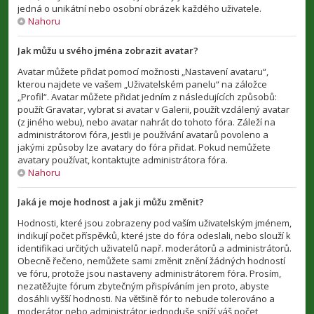
jedná o unikátní nebo osobní obrázek každého uživatele.
Nahoru
Jak můžu u svého jména zobrazit avatar?
Avatar můžete přidat pomocí možnosti „Nastavení avataru“,
kterou najdete ve vašem „Uživatelském panelu“ na záložce
„Profil“. Avatar můžete přidat jedním z následujících způsobů:
použít Gravatar, vybrat si avatar v Galerii, použít vzdálený avatar
(z jiného webu), nebo avatar nahrát do tohoto fóra. Záleží na
administrátorovi fóra, jestli je používání avatarů povoleno a
jakými způsoby lze avatary do fóra přidat. Pokud nemůžete
avatary používat, kontaktujte administrátora fóra.
Nahoru
Jaká je moje hodnost a jak ji můžu změnit?
Hodnosti, které jsou zobrazeny pod vaším uživatelským jménem,
indikují počet příspěvků, které jste do fóra odeslali, nebo slouží k
identifikaci určitých uživatelů např. moderátorů a administrátorů.
Obecně řečeno, nemůžete sami změnit znění žádných hodností
ve fóru, protože jsou nastaveny administrátorem fóra. Prosím,
nezatěžujte fórum zbytečným přispíváním jen proto, abyste
dosáhli vyšší hodnosti. Na většině fór to nebude tolerováno a
moderátor nebo administrátor jednoduše sníží váš počet