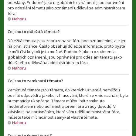
odeslány. Podobně jako u globálních oznámení, jsou oprávnění
pro odeslání tématu jako oznámení udělována administrátorem
fóra.
Nahoru
Co jsou to důležitá témata?
Důležitá témata jsou zobrazena ve fóru pod oznámeními, ale jen
na první stránce. Často obsahují důležité informace, proto byste
je měli číst kdykoli je to možné. Podobně jako u oznámení a
globálních oznámení, jsou oprávnění pro odeslání tématu jako
důležitého udělována administrátorem fóra.
Nahoru
Co jsou to zamknutá témata?
Zamknutá témata jsou témata, do kterých uživatelé nemůžou
posílat odpovědi a jakékoliv hlasování, které se v nic nachází, bylo
automaticky ukončeno. Témata můžou být zamknuta
moderátorem nebo administrátorem fóra z řady důvodů. V
závislosti na oprávněních, které vám udělil administrátor fóra,
můžete také mít možnost zamykat vlastní témata.
Nahoru
Co jsou to ikony témat?