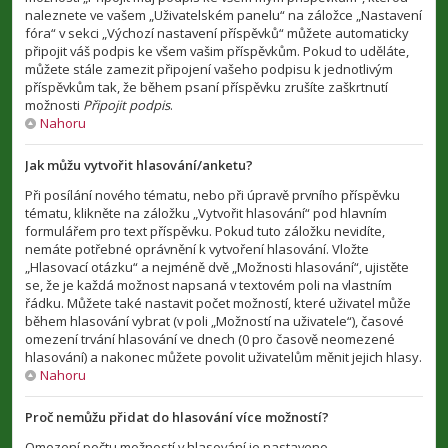
naleznete ve vašem „Uživatelském panelu“ na záložce „Nastavení
fóra“ v sekci „Výchozí nastavení příspěvků“ můžete automaticky
připojit váš podpis ke všem vašim příspěvkům. Pokud to uděláte,
můžete stále zamezit připojení vašeho podpisu k jednotlivým
příspěvkům tak, že během psaní příspěvku zrušíte zaškrtnutí
možnosti
Připojit podpis
.
Nahoru
Jak můžu vytvořit hlasování/anketu?
Při posílání nového tématu, nebo při úpravě prvního příspěvku
tématu, klikněte na záložku „Vytvořit hlasování“ pod hlavním
formulářem pro text příspěvku. Pokud tuto záložku nevidíte,
nemáte potřebné oprávnění k vytvoření hlasování. Vložte
„Hlasovací otázku“ a nejméně dvě „Možnosti hlasování“, ujistěte
se, že je každá možnost napsaná v textovém poli na vlastním
řádku. Můžete také nastavit počet možností, které uživatel může
během hlasování vybrat (v poli „Možností na uživatele“), časové
omezení trvání hlasování ve dnech (0 pro časově neomezené
hlasování) a nakonec můžete povolit uživatelům měnit jejich hlasy.
Nahoru
Proč nemůžu přidat do hlasování více možností?
Omezení počtu možností v hlasování je nastaveno