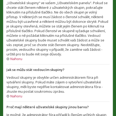
„Uživatelské skupiny“ ve vašem „Uživatelském panelu“. Pokud se
chcete stát členem některé z uživatelských skupin, pokračujte
kliknutím na příslušné tlačítko. Ne do všech skupin je volný
přístup. V některých se musí žádost o členství schválit, některé
můžou být uzavřené a některé můžou být dokonce skryté. Pokud
je skupiny otevřená, můžete se stát jejím členem po kliknutí na
příslušné tlačítko. Pokud členství ve skupině vyžaduje schválení,
můžete o ně požádat kliknutím na příslušné tlačítko. Vedoucí
uživatelské skupiny bude muset schválit vaši žádost a může se
vás zeptat, proč se chcete stát členem skupiny. Neobtěžujte,
prosím, vedoucího skupiny v případě, že zamítne vaši žádost -
určitě pro to bude mít svoje důvody.
Nahoru
Jak se můžu stát vedoucím skupiny?
Vedoucí skupiny je obvykle určen administrátorem fóra při
vytváření skupiny. Pokud máte zájem o vytvoření uživatelské
skupiny, měli byste nejdříve kontaktovat administrátora fóra -
zkuste mu poslat soukromou zprávu.
Nahoru
Proč mají některé uživatelské skupiny jinou barvu?
Je možné, že administrátor fóra přiřadil k členům určitých skupin