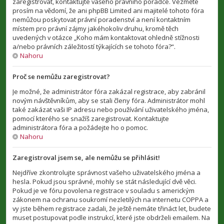
zaregistrovat, kontaktujte vašeho právního poradce. Vezměte
prosím na vědomí, že ani phpBB Limited ani majitelé tohoto fóra
nemůžou poskytovat právní poradenství a není kontaktním
místem pro právní zájmy jakéhokoliv druhu, kromě těch
uvedených v otázce „Koho mám kontaktovat ohledně stížnosti
a/nebo právních záležitostí týkajících se tohoto fóra?“.
Nahoru
Proč se nemůžu zaregistrovat?
Je možné, že administrátor fóra zakázal registrace, aby zabránil
novým návštěvníkům, aby se stali členy fóra. Administrátor mohl
také zakázat vaši IP adresu nebo používání uživatelského jména,
pomocí kterého se snažíš zaregistrovat. Kontaktujte
administrátora fóra a požádejte ho o pomoc.
Nahoru
Zaregistroval jsem se, ale nemůžu se přihlásit!
Nejdříve zkontrolujte správnost vašeho uživatelského jména a
hesla. Pokud jsou správné, mohly se stát následující dvě věci.
Pokud je ve fóru povolena registrace v souladu s americkým
zákonem na ochranu soukromí nezletilých na internetu COPPA a
vy jste během registrace zadali, že ještě nemáte třináct let, budete
muset postupovat podle instrukcí, které jste obdrželi emailem. Na