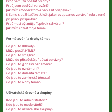
Proč nemůžu posílat přílohy?
Proč jsem obdržel varování?
Jak můžu moderátorovi nahlásit příspěvek?
K čemu slouží tlačítko „Uložit jako rozepsanou zprávu“ zobrazené
při psaní příspěvku?
Proč musí být můj příspěvek schválen?
Jak můžu oživit moje téma?
Formátování a druhy témat
Co jsou to BBKódy?
Můžu použít HTML?
Co jsou to smajlíci?
Můžu do příspěvků přidávat obrázky?
Co jsou to globální oznámení?
Co jsou to oznámení?
Co jsou to důležitá témata?
Co jsou to zamknutá témata?
Co jsou to ikony témat?
Uživatelské úrovně a skupiny
Kdo jsou to administrátoři?
Kdo jsou to moderátoři?
Co jsou to uživatelské skupiny?