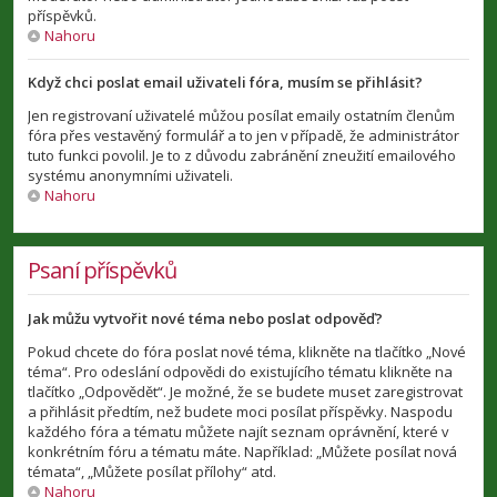
příspěvků.
Nahoru
Když chci poslat email uživateli fóra, musím se přihlásit?
Jen registrovaní uživatelé můžou posílat emaily ostatním členům
fóra přes vestavěný formulář a to jen v případě, že administrátor
tuto funkci povolil. Je to z důvodu zabránění zneužití emailového
systému anonymními uživateli.
Nahoru
Psaní příspěvků
Jak můžu vytvořit nové téma nebo poslat odpověď?
Pokud chcete do fóra poslat nové téma, klikněte na tlačítko „Nové
téma“. Pro odeslání odpovědi do existujícího tématu klikněte na
tlačítko „Odpovědět“. Je možné, že se budete muset zaregistrovat
a přihlásit předtím, než budete moci posílat příspěvky. Naspodu
každého fóra a tématu můžete najít seznam oprávnění, které v
konkrétním fóru a tématu máte. Například: „Můžete posílat nová
témata“, „Můžete posílat přílohy“ atd.
Nahoru