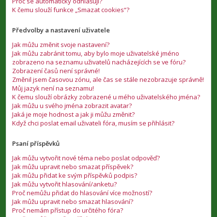
Proč se automaticky odhlašuji?
K čemu slouží funkce „Smazat cookies“?
Předvolby a nastavení uživatele
Jak můžu změnit svoje nastavení?
Jak můžu zabránit tomu, aby bylo moje uživatelské jméno
zobrazeno na seznamu uživatelů nacházejících se ve fóru?
Zobrazení časů není správné!
Změnil jsem časovou zónu, ale čas se stále nezobrazuje správně!
Můj jazyk není na seznamu!
K čemu slouží obrázky zobrazené u mého uživatelského jména?
Jak můžu u svého jména zobrazit avatar?
Jaká je moje hodnost a jak ji můžu změnit?
Když chci poslat email uživateli fóra, musím se přihlásit?
Psaní příspěvků
Jak můžu vytvořit nové téma nebo poslat odpověď?
Jak můžu upravit nebo smazat příspěvek?
Jak můžu přidat ke svým příspěvků podpis?
Jak můžu vytvořit hlasování/anketu?
Proč nemůžu přidat do hlasování více možností?
Jak můžu upravit nebo smazat hlasování?
Proč nemám přístup do určitého fóra?