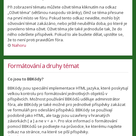
Při zobrazení tématu můžete oživit téma kliknutím na odkaz
„Oživit téma“ (většinou naspodu stránky), čímž se téma přesune
na první místo ve fóru. Pokud tento odkaz nevidíte, mohlo být
oživování témat zakázáno, nebo ještě neuběhla doba, po které je
povoleno téma oživit. Oživit téma jde také jednoduše tak, že do
něho odešlete příspěvek. Pokud to ale budete dělat, ujistěte se,
že to není proti pravidlům fóra.
Nahoru
Formátování a druhy témat
Co jsou to BBKódy?
BBKódy jsou speciální implementace HTML jazyka, které poskytují
velkou kontrolu pro formátování jednotlivých objektů v
příspěvcích. Možnost používání BBKódů uděluje administrátor
fóra, ale BBKódy je také možné pro jednotlivé příspěvky zakázat
ve formuláři pro odesílání příspěvků. BBKódy se používají
podobně jako HTML, ale tagy jsou uzavřeny v hranatých
závorkách [ a ] a ne v < a >. Pro více informací o formátování
pomocí BBKódů se podívejte na průvodce, ke kterému najdete
odkaz na stránce, na které se píší příspěvky.