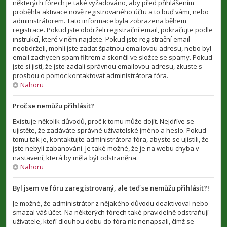
některých fórech je také vyžadováno, aby před přihlášením
proběhla aktivace nově registrovaného účtu a to buď vámi, nebo
administrátorem. Tato informace byla zobrazena během
registrace. Pokud jste obdrželi registrační email, pokračujte podle
instrukcí, které v něm najdete. Pokud jste registrační email
neobdrželi, mohli jste zadat špatnou emailovou adresu, nebo byl
email zachycen spam filtrem a skončil ve složce se spamy. Pokud
jste si jistí, že jste zadali správnou emailovou adresu, zkuste s
prosbou o pomoc kontaktovat administrátora fóra.
Nahoru
Proč se nemůžu přihlásit?
Existuje několik důvodů, proč k tomu může dojít. Nejdříve se
ujistěte, že zadáváte správné uživatelské jméno a heslo. Pokud
tomu tak je, kontaktujte administrátora fóra, abyste se ujistili, že
jste nebyli zabanováni. Je také možné, že je na webu chyba v
nastavení, která by měla být odstraněna.
Nahoru
Byl jsem ve fóru zaregistrovaný, ale teď se nemůžu přihlásit?!
Je možné, že administrátor z nějakého důvodu deaktivoval nebo
smazal váš účet. Na některých fórech také pravidelně odstraňují
uživatele, kteří dlouhou dobu do fóra nic nenapsali, čímž se