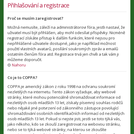
Přihlašování a registrace
Proč se musím zaregistrovat?
Možná nemusíte, záleží na administrátorovi fóra, jestli nastaví, že
uživatel musí být přihlášen, aby mohl odesílat příspěvky. Nicméně
registrací získáte přístup k dalším funkcím, které nejsou pro
nepřihlášené uživatele dostupné, jako je například možnost
použití vlastních avatarů, posílání soukromých zpráv a emailů
ostatním členům fóra atd. Registrace trvá jen chvíli a tak vám ji
můžeme doporučit.
Nahoru
Co je to COPPA?
COPPA je americký zákon z roku 1998 na ochranu soukromí
nezletilých na internetu. Tento zákon vyžaduje, aby webové
stránky, které mohou potenciálně shromažďovat informace od
nezletilých osob mladších 13 let, získaly písemný souhlas rodičů
nebo nějaké jiné potvrzení od zákonného zástupce povolující
shromažďování osobních identifikačních informací od nezletilých
osob mladších 13 let. Pokud si nejste jisti, jestli se toto týká vás,
jako někoho, kdo se zkouší zaregistrovat na webovou stránku,
nebo se to týká webové stránky, na kterou se zkoušíte