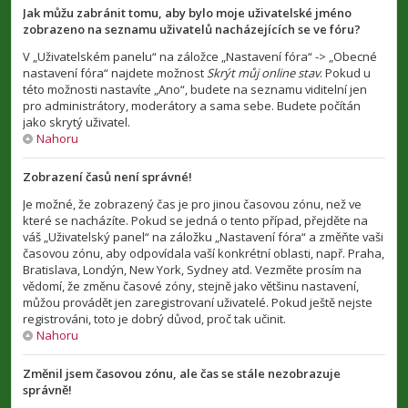
Jak můžu zabránit tomu, aby bylo moje uživatelské jméno
zobrazeno na seznamu uživatelů nacházejících se ve fóru?
V „Uživatelském panelu“ na záložce „Nastavení fóra“ -> „Obecné
nastavení fóra“ najdete možnost
Skrýt můj online stav
. Pokud u
této možnosti nastavíte „Ano“, budete na seznamu viditelní jen
pro administrátory, moderátory a sama sebe. Budete počítán
jako skrytý uživatel.
Nahoru
Zobrazení časů není správné!
Je možné, že zobrazený čas je pro jinou časovou zónu, než ve
které se nacházíte. Pokud se jedná o tento případ, přejděte na
váš „Uživatelský panel“ na záložku „Nastavení fóra“ a změňte vaši
časovou zónu, aby odpovídala vaší konkrétní oblasti, např. Praha,
Bratislava, Londýn, New York, Sydney atd. Vezměte prosím na
vědomí, že změnu časové zóny, stejně jako většinu nastavení,
můžou provádět jen zaregistrovaní uživatelé. Pokud ještě nejste
registrováni, toto je dobrý důvod, proč tak učinit.
Nahoru
Změnil jsem časovou zónu, ale čas se stále nezobrazuje
správně!