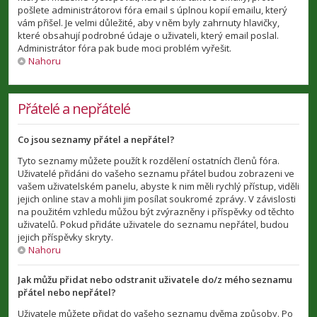
pošlete administrátorovi fóra email s úplnou kopií emailu, který
vám přišel. Je velmi důležité, aby v něm byly zahrnuty hlavičky,
které obsahují podrobné údaje o uživateli, který email poslal.
Administrátor fóra pak bude moci problém vyřešit.
Nahoru
Přátelé a nepřátelé
Co jsou seznamy přátel a nepřátel?
Tyto seznamy můžete použít k rozdělení ostatních členů fóra.
Uživatelé přidáni do vašeho seznamu přátel budou zobrazeni ve
vašem uživatelském panelu, abyste k nim měli rychlý přístup, viděli
jejich online stav a mohli jim posílat soukromé zprávy. V závislosti
na použitém vzhledu můžou být zvýrazněny i příspěvky od těchto
uživatelů. Pokud přidáte uživatele do seznamu nepřátel, budou
jejich příspěvky skryty.
Nahoru
Jak můžu přidat nebo odstranit uživatele do/z mého seznamu
přátel nebo nepřátel?
Uživatele můžete přidat do vašeho seznamu dvěma způsoby. Po