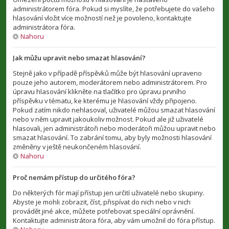
administrátorem fóra. Pokud si myslíte, že potřebujete do vašeho
hlasování vložit více možností než je povoleno, kontaktujte
administrátora fóra.
Nahoru
Jak můžu upravit nebo smazat hlasování?
Stejně jako v případě příspěvků může být hlasování upraveno
pouze jeho autorem, moderátorem nebo administrátorem. Pro
úpravu hlasování klikněte na tlačítko pro úpravu prvního
příspěvku v tématu, ke kterému je hlasování vždy připojeno.
Pokud zatím nikdo nehlasoval, uživatelé můžou smazat hlasování
nebo v něm upravit jakoukoliv možnost. Pokud ale již uživatelé
hlasovali, jen administrátoři nebo moderátoři můžou upravit nebo
smazat hlasování. To zabrání tomu, aby byly možnosti hlasování
změněny v ještě neukončeném hlasování.
Nahoru
Proč nemám přístup do určitého fóra?
Do některých fór mají přístup jen určití uživatelé nebo skupiny.
Abyste je mohli zobrazit, číst, přispívat do nich nebo v nich
provádět jiné akce, můžete potřebovat speciální oprávnění.
Kontaktujte administrátora fóra, aby vám umožnil do fóra přístup.