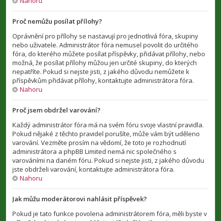
Nahoru
Proč nemůžu posílat přílohy?
Oprávnění pro přílohy se nastavují pro jednotlivá fóra, skupiny
nebo uživatele. Administrátor fóra nemusel povolit do určitého
fóra, do kterého můžete posílat příspěvky, přidávat přílohy, nebo
možná, že posílat přílohy můžou jen určité skupiny, do kterých
nepatříte. Pokud si nejste jisti, z jakého důvodu nemůžete k
příspěvkům přidávat přílohy, kontaktujte administrátora fóra.
Nahoru
Proč jsem obdržel varování?
Každý administrátor fóra má na svém fóru svoje vlastní pravidla.
Pokud nějaké z těchto pravidel porušíte, může vám být uděleno
varování. Vezměte prosím na vědomí, že toto je rozhodnutí
administrátora a phpBB Limited nemá nic společného s
varováními na daném fóru. Pokud si nejste jisti, z jakého důvodu
jste obdrželi varování, kontaktujte administrátora fóra.
Nahoru
Jak můžu moderátorovi nahlásit příspěvek?
Pokud je tato funkce povolena administrátorem fóra, měli byste v