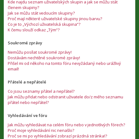
Kde najdu seznam uživatelských skupin a jak se můžu stát
členem skupiny?
Jak se můžu stát vedoucím skupiny?
Proč mají některé uživatelské skupiny jinou barvu?
Co je to „Výchozí uživatelská skupina“?
K čemu slouží odkaz „Tým“?
Soukromé zprávy
Nemůžu posílat soukromé zprávy!
Dostávám nechtěné soukromé zprávy!
Přišel mi od někoho na tomto fóru nevyžádaný nebo urážlivý
email!
Přátelé a nepřátelé
Co jsou seznamy přátel a nepřátel?
Jak můžu přidat nebo odstranit uživatele do/z mého seznamu
přátel nebo nepřátel?
Vyhledávání ve fóru
Jak můžu vyhledávat na celém fóru nebo v jednotlivých fórech?
Proč moje vyhledávání nic nenašlo?
Proč se mi po vyhledávání zobrazí prázdná stránka!?