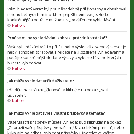
Proč moje vyhledávání nic nenašlo?
Vámi hledaný výraz byl pravděpodobně příliš obecný a obsahoval
mnoho běžných termínů, které phpBB neindexuje. Buďte
konkrétnější a použijte možnosti v „Rozšířeném vyhledávání“.
Nahoru
Proč se mi po vyhledávání zobrazí prázdná stránka!?
Vaše vyhledávání vrátilo příliš mnoho výsledků a webový server je
nebyl schopen zpracovat. Přejděte na „Rozšířené vyhledávání“ a
použijte konkrétnější hledané výrazy a vyberte fóra, ve kterých
budete vyhledávat.
Nahoru
Jak můžu vyhledat určité uživatele?
Přejděte na stránku „Členové“ a klikněte na odkaz „Najít
uživatele“.
Nahoru
Jak můžu vyhledat svoje vlastní příspěvky a témata?
Vaše vlastní příspěvky můžete vyhledat buď kliknutím na odkaz
„Zobrazit vaše příspěvky“ ve vašem „Uživatelském panelu“, nebo
kliknutím na odkaz „Vyhledat příspěvky uživatele“ ve vašem