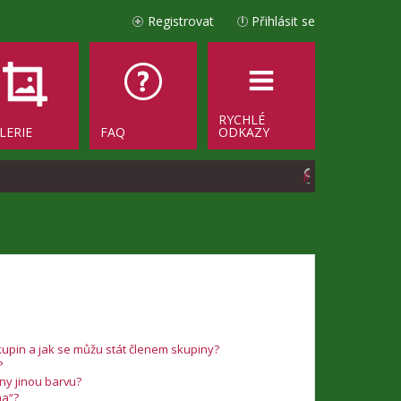
Registrovat
Přihlásit se
RYCHLÉ
LERIE
FAQ
ODKAZY
H
l
e
d
a
t
upin a jak se můžu stát členem skupiny?
?
iny jinou barvu?
na“?