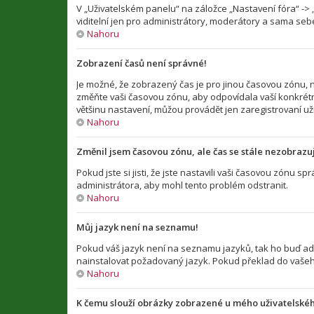
V „Uživatelském panelu“ na záložce „Nastavení fóra“ -
viditelní jen pro administrátory, moderátory a sama sebe
Nahoru
Zobrazení časů není správné!
Je možné, že zobrazený čas je pro jinou časovou zónu, n
změňte vaši časovou zónu, aby odpovídala vaší konkrétn
většinu nastavení, můžou provádět jen zaregistrovaní uživ
Nahoru
Změnil jsem časovou zónu, ale čas se stále nezobrazu
Pokud jste si jisti, že jste nastavili vaši časovou zónu
administrátora, aby mohl tento problém odstranit.
Nahoru
Můj jazyk není na seznamu!
Pokud váš jazyk není na seznamu jazyků, tak ho buď admi
nainstalovat požadovaný jazyk. Pokud překlad do vašeho
Nahoru
K čemu slouží obrázky zobrazené u mého uživatelské