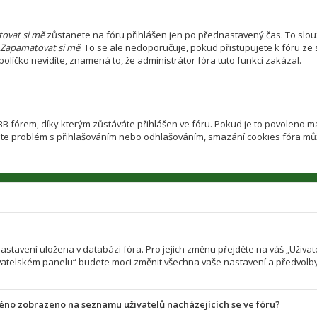
ovat si mě
zůstanete na fóru přihlášen jen po přednastavený čas. To slouž
Zapamatovat si mě
. To se ale nedoporučuje, pokud přistupujete k fóru ze 
olíčko nevidíte, znamená to, že administrátor fóra tuto funkci zakázal.
fórem, díky kterým zůstáváte přihlášen ve fóru. Pokud je to povoleno ma
d máte problém s přihlašováním nebo odhlašováním, smazání cookies fóra m
 nastavení uložena v databázi fóra. Pro jejich změnu přejděte na váš „Uživ
ivatelském panelu“ budete moci změnit všechna vaše nastavení a předvolby
méno zobrazeno na seznamu uživatelů nacházejících se ve fóru?