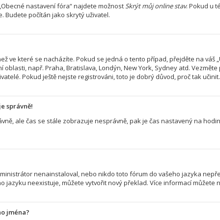
> „Obecné nastavení fóra“ najdete možnost
Skrýt můj online stav
. Pokud u 
. Budete počítán jako skrytý uživatel.
ež ve které se nacházíte. Pokud se jedná o tento případ, přejděte na váš „
í oblasti, např. Praha, Bratislava, Londýn, New York, Sydney atd. Vezměte
atelé. Pokud ještě nejste registrováni, toto je dobrý důvod, proč tak učinit.
je správně!
 správně, ale čas se stále zobrazuje nesprávně, pak je čas nastavený na ho
nistrátor nenainstaloval, nebo nikdo toto fórum do vašeho jazyka nepřelož
 jazyku neexistuje, můžete vytvořit nový překlad. Více informací můžete 
ho jména?