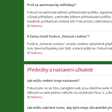
Proč se automaticky odhlašuji?
Pokud nezatrhnete během přihlašování políčko
Zapamat
zůstali přihlášeni, zatrhněte během přihlašování políčko
kavárně, počítačové učebně atd. Pokud toto zaškrtávací p
Nahoru
K čemu slouží funkce „Smazat cookies“?
Funkce „Smazat cookies“ smaže cookies vytvořené phpBB 
tom, které příspěvky jste četli, a které ještě ne. Poku
Nahoru
Předvolby a nastavení uživatele
Jak můžu změnit svoje nastavení?
Pokud jste se ve fóru zaregistrovali, jsou všechna vaše
kliknutí na vaše jméno nahoře na stránkách fóra. V „Už
Nahoru
Jak můžu zabránit tomu, aby bylo moje uživatelské j