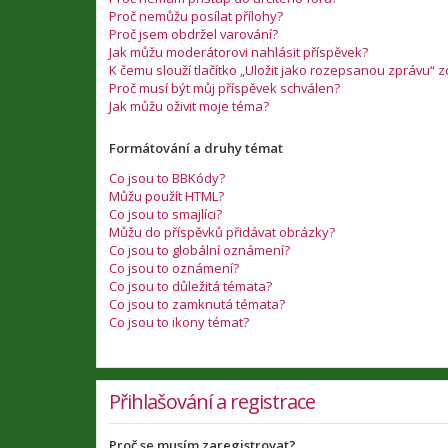
Proč nemůžu posílat přílohy?
Proč jsem obdržel varování?
Jak můžu moderátorovi nahlásit příspěvek?
K čemu slouží tlačítko „Uložit jako rozepsanou zprávu“ 
Proč musí být můj příspěvek schválen?
Jak můžu oživit moje téma?
Formátování a druhy témat
Co jsou to BBKódy?
Můžu použít HTML?
Co jsou to smajlíci?
Můžu do příspěvků přidávat obrázky?
Co jsou to globální oznámení?
Co jsou to oznámení?
Co jsou to důležitá témata?
Co jsou to zamknutá témata?
Co jsou to ikony témat?
Přihlašování a registrace
Proč se musím zaregistrovat?