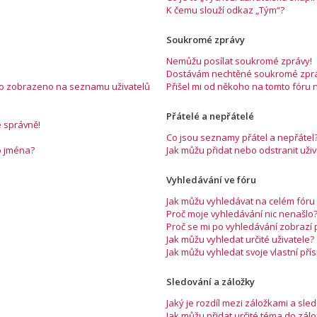
K čemu slouží odkaz „Tým“?
Soukromé zprávy
Nemůžu posílat soukromé zprávy!
Dostávám nechtěné soukromé zprá
éno zobrazeno na seznamu uživatelů
Přišel mi od někoho na tomto fóru 
Přátelé a nepřátelé
e správně!
Co jsou seznamy přátel a nepřátel
o jména?
Jak můžu přidat nebo odstranit už
Vyhledávání ve fóru
Jak můžu vyhledávat na celém fóru 
Proč moje vyhledávání nic nenašlo
Proč se mi po vyhledávání zobrazí
Jak můžu vyhledat určité uživatele?
Jak můžu vyhledat svoje vlastní př
Sledování a záložky
Jaký je rozdíl mezi záložkami a sl
Jak můžu přidat určité téma do zál