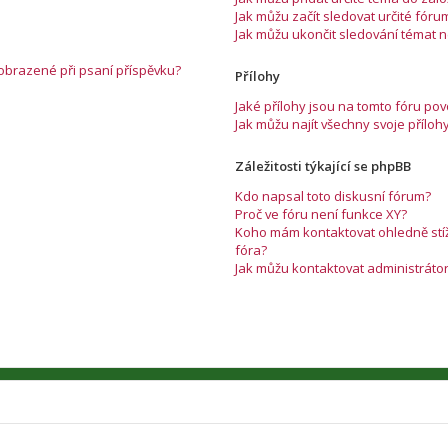
Jak můžu začít sledovat určité fóru
Jak můžu ukončit sledování témat 
zobrazené při psaní příspěvku?
Přílohy
Jaké přílohy jsou na tomto fóru po
Jak můžu najít všechny svoje příloh
Záležitosti týkající se phpBB
Kdo napsal toto diskusní fórum?
Proč ve fóru není funkce XY?
Koho mám kontaktovat ohledně stížn
fóra?
Jak můžu kontaktovat administráto