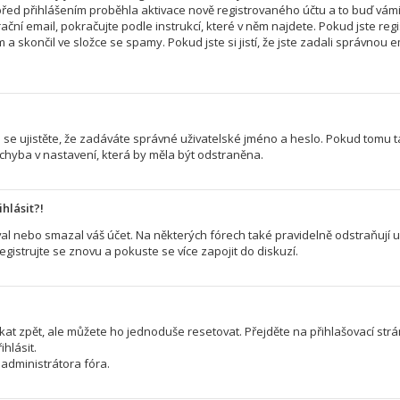
řed přihlášením proběhla aktivace nově registrovaného účtu a to buď vám
ční email, pokračujte podle instrukcí, které v něm najdete. Pokud jste regi
a skončil ve složce se spamy. Pokud jste si jistí, že jste zadali správno
 se ujistěte, že zadáváte správné uživatelské jméno a heslo. Pokud tomu tak 
 chyba v nastavení, která by měla být odstraněna.
hlásit?!
l nebo smazal váš účet. Na některých fórech také pravidelně odstraňují už
egistrujte se znovu a pokuste se více zapojit do diskuzí.
kat zpět, ale můžete ho jednoduše resetovat. Přejděte na přihlašovací str
hlásit.
administrátora fóra.