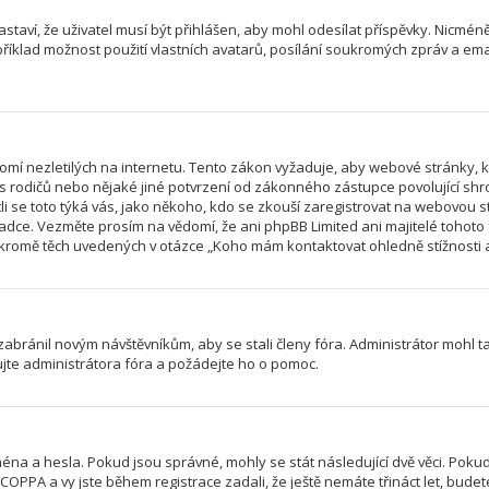
astaví, že uživatel musí být přihlášen, aby mohl odesílat příspěvky. Nicméně
íklad možnost použití vlastních avatarů, posílání soukromých zpráv a email
mí nezletilých na internetu. Tento zákon vyžaduje, aby webové stránky,
las rodičů nebo nějaké jiné potvrzení od zákonného zástupce povolující sh
jestli se toto týká vás, jako někoho, kdo se zkouší zaregistrovat na webovo
radce. Vezměte prosím na vědomí, že ani phpBB Limited ani majitelé tohot
romě těch uvedených v otázce „Koho mám kontaktovat ohledně stížnosti a/n
 zabránil novým návštěvníkům, aby se stali členy fóra. Administrátor mohl 
ujte administrátora fóra a požádejte ho o pomoc.
éna a hesla. Pokud jsou správné, mohly se stát následující dvě věci. Poku
PPA a vy jste během registrace zadali, že ještě nemáte třináct let, budete