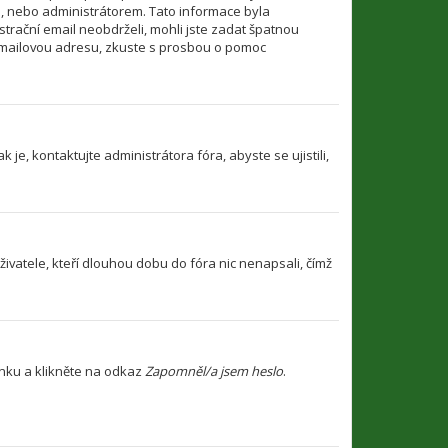
i, nebo administrátorem. Tato informace byla
strační email neobdrželi, mohli jste zadat špatnou
u emailovou adresu, zkuste s prosbou o pomoc
je, kontaktujte administrátora fóra, abyste se ujistili,
ivatele, kteří dlouhou dobu do fóra nic nenapsali, čímž
ánku a klikněte na odkaz
Zapomněl/a jsem heslo
.