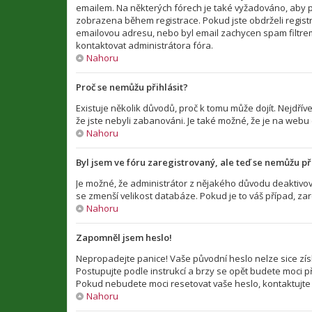
emailem. Na některých fórech je také vyžadováno, aby p
zobrazena během registrace. Pokud jste obdrželi registra
emailovou adresu, nebo byl email zachycen spam filtrem 
kontaktovat administrátora fóra.
Nahoru
Proč se nemůžu přihlásit?
Existuje několik důvodů, proč k tomu může dojít. Nejdříve
že jste nebyli zabanováni. Je také možné, že je na webu
Nahoru
Byl jsem ve fóru zaregistrovaný, ale teď se nemůžu při
Je možné, že administrátor z nějakého důvodu deaktivova
se zmenší velikost databáze. Pokud je to váš případ, zar
Nahoru
Zapomněl jsem heslo!
Nepropadejte panice! Vaše původní heslo nelze sice zís
Postupujte podle instrukcí a brzy se opět budete moci při
Pokud nebudete moci resetovat vaše heslo, kontaktujte 
Nahoru