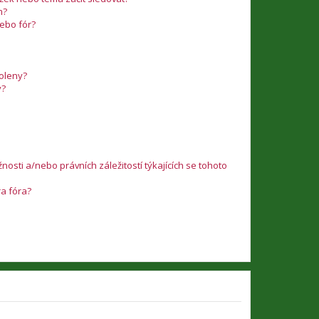
m?
nebo fór?
voleny?
y?
osti a/nebo právních záležitostí týkajících se tohoto
ra fóra?