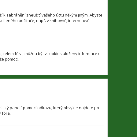
í k zabránění zneužití vašeho účtu někým jiným. Abyste
sdíleného počítače, např. v knihovně, internetové
jitelem fóra, můžou být v cookies uloženy informace o
ůže pomoci.
atelský panel“ pomocí odkazu, který obvykle najdete po
 fóra.