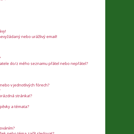
vy!
nevyžádaný nebo urážlivý email!
?
ivatele do/z mého seznamu přátel nebo nepřátel?
nebo v jednotlivých fórech?
?
 prázdná stránka!?
íspěvky a témata?
edováním?
ožek nebo téma začít sledovat?