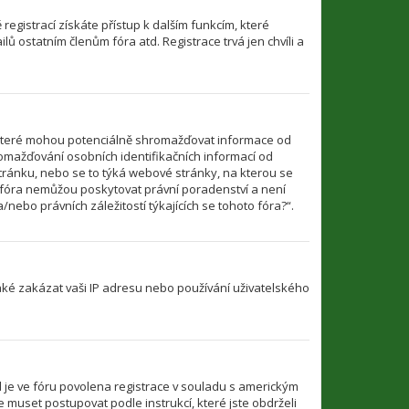
 registrací získáte přístup k dalším funkcím, které
ů ostatním členům fóra atd. Registrace trvá jen chvíli a
 které mohou potenciálně shromažďovat informace od
romažďování osobních identifikačních informací od
u stránku, nebo se to týká webové stránky, na kterou se
o fóra nemůžou poskytovat právní poradenství a není
ebo právních záležitostí týkajících se tohoto fóra?“.
také zakázat vaši IP adresu nebo používání uživatelského
d je ve fóru povolena registrace v souladu s americkým
 muset postupovat podle instrukcí, které jste obdrželi