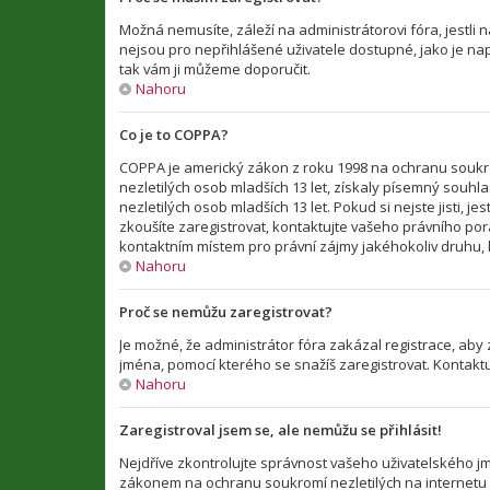
Možná nemusíte, záleží na administrátorovi fóra, jestli n
nejsou pro nepřihlášené uživatele dostupné, jako je např
tak vám ji můžeme doporučit.
Nahoru
Co je to COPPA?
COPPA je americký zákon z roku 1998 na ochranu soukro
nezletilých osob mladších 13 let, získaly písemný souh
nezletilých osob mladších 13 let. Pokud si nejste jisti, 
zkoušíte zaregistrovat, kontaktujte vašeho právního po
kontaktním místem pro právní zájmy jakéhokoliv druhu, k
Nahoru
Proč se nemůžu zaregistrovat?
Je možné, že administrátor fóra zakázal registrace, aby
jména, pomocí kterého se snažíš zaregistrovat. Kontakt
Nahoru
Zaregistroval jsem se, ale nemůžu se přihlásit!
Nejdříve zkontrolujte správnost vašeho uživatelského jm
zákonem na ochranu soukromí nezletilých na internetu CO