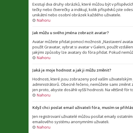
Existují dva druhy obrázků, které můžou být v příspěvcí
tečky nebo čtverečky a indikují, kolik příspěvků jste ode
unikátní nebo osobní obrázek každého uživatele.
Nahoru
Jak můžu u svého jména zobrazit avatar?
Avatar můžete přidat pomocí možnosti „Nastavení avataru
použít Gravatar, vybrat si avatar v Galerii, použít vzdál
jakými způsoby lze avatary do fóra přidat. Pokud nemůže
Nahoru
Jaká je moje hodnost a jak ji můžu změnit?
Hodnosti, které jsou zobrazeny pod vaším uživatelským jm
administrátorů. Obecně řečeno, nemůžete sami změnit z
jen proto, abyste dosáhli vyšší hodnosti. Na většině fó
Nahoru
Když chci poslat email uživateli fóra, musím se přihlás
Jen registrovaní uživatelé můžou posílat emaily ostatním 
emailového systému anonymními uživateli.
Nahoru