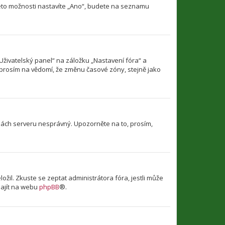
této možnosti nastavíte „Ano“, budete na seznamu
Uživatelský panel“ na záložku „Nastavení fóra“ a
 prosím na vědomí, že změnu časové zóny, stejně jako
dinách serveru nesprávný. Upozorněte na to, prosím,
il. Zkuste se zeptat administrátora fóra, jestli může
najít na webu
phpBB
®.