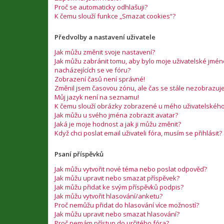
Proč se automaticky odhlašuji?
K čemu slouží funkce „Smazat cookies“?
Předvolby a nastavení uživatele
Jak můžu změnit svoje nastavení?
Jak můžu zabránit tomu, aby bylo moje uživatelské jm
nacházejících se ve fóru?
Zobrazení časů není správné!
Změnil jsem časovou zónu, ale čas se stále nezobrazuj
Můj jazyk není na seznamu!
K čemu slouží obrázky zobrazené u mého uživatelskéh
Jak můžu u svého jména zobrazit avatar?
Jaká je moje hodnost a jak ji můžu změnit?
Když chci poslat email uživateli fóra, musím se přihlásit?
Psaní příspěvků
Jak můžu vytvořit nové téma nebo poslat odpověď?
Jak můžu upravit nebo smazat příspěvek?
Jak můžu přidat ke svým příspěvků podpis?
Jak můžu vytvořit hlasování/anketu?
Proč nemůžu přidat do hlasování více možností?
Jak můžu upravit nebo smazat hlasování?
Proč nemám přístup do určitého fóra?