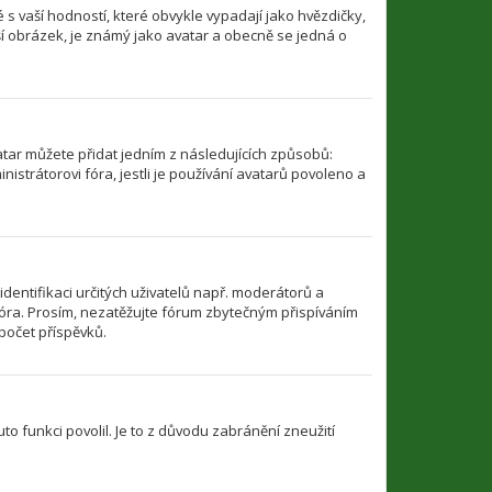
s vaší hodností, které obvykle vypadají jako hvězdičky,
ětší obrázek, je známý jako avatar a obecně se jedná o
atar můžete přidat jedním z následujících způsobů:
nistrátorovi fóra, jestli je používání avatarů povoleno a
identifikaci určitých uživatelů např. moderátorů a
óra. Prosím, nezatěžujte fórum zbytečným přispíváním
počet příspěvků.
to funkci povolil. Je to z důvodu zabránění zneužití