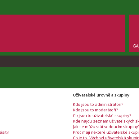
GA
Uživatelské úrovně a skupiny
Kdo jsou to administrátoři?
Kdo jsou to moderátoři?
Co jsou to uživatelské skupiny?
Kde najdu seznam uživatelských sk
Jak se můžu stát vedoucím skupiny
ásit?!
Proč mají některé uživatelské skup
Co je to „Výchozí uživatelská skupi