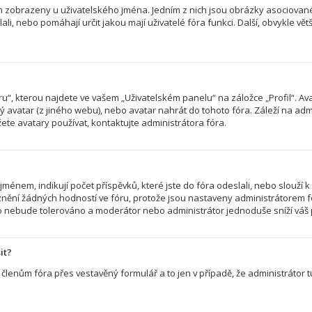
ch zobrazeny u uživatelského jména. Jedním z nich jsou obrázky asociované 
slali, nebo pomáhají určit jakou mají uživatelé fóra funkci. Další, obvykle v
“, kterou najdete ve vašem „Uživatelském panelu“ na záložce „Profil“. Av
ený avatar (z jiného webu), nebo avatar nahrát do tohoto fóra. Záleží na admi
te avatary používat, kontaktujte administrátora fóra.
énem, indikují počet příspěvků, které jste do fóra odeslali, nebo slouží k 
nění žádných hodností ve fóru, protože jsou nastaveny administrátorem f
r to nebude tolerováno a moderátor nebo administrátor jednoduše sníží váš 
it?
členům fóra přes vestavěný formulář a to jen v případě, že administrátor tu