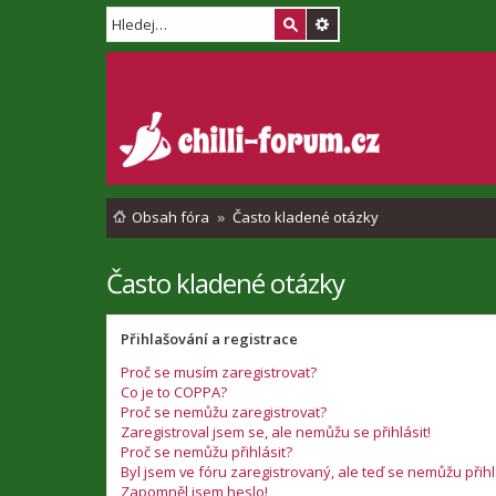
Obsah fóra
Často kladené otázky
Často kladené otázky
Přihlašování a registrace
Proč se musím zaregistrovat?
Co je to COPPA?
Proč se nemůžu zaregistrovat?
Zaregistroval jsem se, ale nemůžu se přihlásit!
Proč se nemůžu přihlásit?
Byl jsem ve fóru zaregistrovaný, ale teď se nemůžu přihl
Zapomněl jsem heslo!