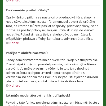
Nahoru
Proč nemůžu posílat přílohy?
Oprávnění pro přílohy se nastavují pro jednotlivá fóra, skupiny
nebo uživatele. Administrátor fóra nemusel povolit do určitého
fóra, do kterého můžete posílat příspěvky, přidávat přílohy, nebo
možná, že posílat přílohy můžou jen určité skupiny, do kterých
nepatříte. Pokud si nejste jisti, z jakého důvodu nemůžete k
příspěvkům přidávat přílohy, kontaktujte administrátora fóra.
Nahoru
Proč jsem obdržel varování?
Každý administrátor fóra má na svém fóru svoje vlastní pravidla.
Pokud nějaké z těchto pravidel porušíte, může vám být uděleno
varování. Vezměte prosím na vědomí, že toto je rozhodnutí
administrátora a phpBB Limited nemá nic společného s
varováními na daném fóru. Pokud si nejste jisti, z jakého důvodu
jste obdrželi varování, kontaktujte administrátora fóra.
Nahoru
Jak můžu moderátorovi nahlásit příspěvek?
Pokud je tato funkce povolena administrátorem fóra, měli byste v