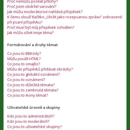
Proč nemůžu posílat přílohy?
Proč jsem obdržel varování?
Jak můžu moderátorovi nahlásit příspěvek?
K čemu slouží tlačítko „Uložit jako rozepsanou zprávu“ zobrazené
při psaní příspěvku?
Proč musí být můj příspěvek schválen?
Jak můžu oživit moje téma?
Formátování a druhy témat
Co jsou to BBKódy?
Můžu použít HTML?
Co jsou to smajlíci?
Můžu do příspěvků přidávat obrázky?
Co jsou to globální oznámení?
Co jsou to oznámení?
Co jsou to důležitá témata?
Co jsou to zamknutá témata?
Co jsou to ikony témat?
Uživatelské úrovně a skupiny
Kdo jsou to administrátoři?
Kdo jsou to moderátoři?
Co jsou to uživatelské skupiny?