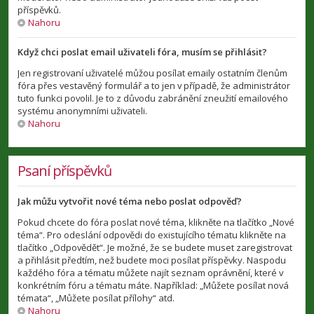
příspěvků.
Nahoru
Když chci poslat email uživateli fóra, musím se přihlásit?
Jen registrovaní uživatelé můžou posílat emaily ostatním členům
fóra přes vestavěný formulář a to jen v případě, že administrátor
tuto funkci povolil. Je to z důvodu zabránění zneužití emailového
systému anonymními uživateli.
Nahoru
Psaní příspěvků
Jak můžu vytvořit nové téma nebo poslat odpověď?
Pokud chcete do fóra poslat nové téma, klikněte na tlačítko „Nové
téma“. Pro odeslání odpovědi do existujícího tématu klikněte na
tlačítko „Odpovědět“. Je možné, že se budete muset zaregistrovat
a přihlásit předtím, než budete moci posílat příspěvky. Naspodu
každého fóra a tématu můžete najít seznam oprávnění, které v
konkrétním fóru a tématu máte. Například: „Můžete posílat nová
témata“, „Můžete posílat přílohy“ atd.
Nahoru