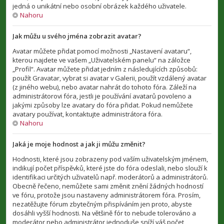
jedná o unikátní nebo osobní obrázek každého uživatele.
Nahoru
Jak můžu u svého jména zobrazit avatar?
Avatar můžete přidat pomocí možnosti „Nastavení avataru“,
kterou najdete ve vašem „Uživatelském panelu“ na záložce
„Profil“. Avatar můžete přidat jedním z následujících způsobů:
použít Gravatar, vybrat si avatar v Galerii, použít vzdálený avatar
(z jiného webu), nebo avatar nahrát do tohoto fóra. Záleží na
administrátorovi fóra, jestli je používání avatarů povoleno a
jakými způsoby lze avatary do fóra přidat. Pokud nemůžete
avatary používat, kontaktujte administrátora fóra.
Nahoru
Jaká je moje hodnost a jak ji můžu změnit?
Hodnosti, které jsou zobrazeny pod vaším uživatelským jménem,
indikují počet příspěvků, které jste do fóra odeslali, nebo slouží k
identifikaci určitých uživatelů např. moderátorů a administrátorů.
Obecně řečeno, nemůžete sami změnit znění žádných hodností
ve fóru, protože jsou nastaveny administrátorem fóra. Prosím,
nezatěžujte fórum zbytečným přispíváním jen proto, abyste
dosáhli vyšší hodnosti. Na většině fór to nebude tolerováno a
moderátor nebo administrátor jednoduše sníží váš počet