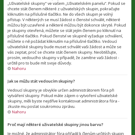
„Uživatelské skupiny“ ve vašem „Uživatelském panelu“. Pokud se
chcete stát členem některé z uživatelských skupin, pokračujte
kliknutím na příslušné tlačítko. Ne do všech skupin je volný
přístup. V některých se musí žádost o členství schválit, některé
můžou být uzavřené a některé můžou být dokonce skryté. Pokud
je skupiny otevřená, můžete se stát jejím členem po kliknutí na
příslušné tlačítko. Pokud členství ve skupině vyžaduje schválení,
můžete o ně požádat kliknutím na příslušné tlačítko. Vedoucí
uživatelské skupiny bude muset schválit vaši žádost a může se
vás zeptat, proč se chcete stát členem skupiny. Neobtěžujte,
prosím, vedoucího skupiny v případě, že zamítne vaši žádost -
určitě pro to bude mít svoje důvody.
Nahoru
Jak se můžu stát vedoucím skupiny?
Vedoucí skupiny je obvykle určen administrátorem fóra při
vytváření skupiny. Pokud máte zájem o vytvoření uživatelské
skupiny, měli byste nejdříve kontaktovat administrátora fóra -
zkuste mu poslat soukromou zprávu.
Nahoru
Proč mají některé uživatelské skupiny jinou barvu?
Je možné, že administrátor fóra přiřadil k členům určitých skupin