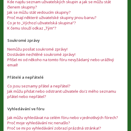
Kde najdu seznam uživatelských skupin a jak se můžu stát
členem skupiny?
Jak se můžu stát vedoucím skupiny?
Proč mají některé uživatelské skupiny jinou barvu?
Co je to „Výchozí uživatelská skupina“?
K čemu slouží odkaz „Tým“?
Soukromé zprávy
Nemůžu posílat soukromé zprávy!
Dostávám nechtěné soukromé zprávy!
Přišel mi od někoho na tomto fóru nevyžádaný nebo urážlivý
email!
Přátelé a nepřátelé
Co jsou seznamy přátel a nepřátel?
Jak můžu přidat nebo odstranit uživatele do/z mého seznamu
přátel nebo nepřátel?
Vyhledávání ve fóru
Jak můžu vyhledávat na celém fóru nebo v jednotlivých fórech?
Proč moje vyhledávání nic nenašlo?
Proč se mi po vyhledávání zobrazí prázdná stránka!?