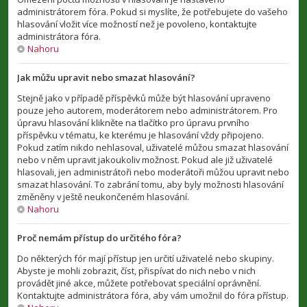
administrátorem fóra. Pokud si myslíte, že potřebujete do vašeho
hlasování vložit více možností než je povoleno, kontaktujte
administrátora fóra.
Nahoru
Jak můžu upravit nebo smazat hlasování?
Stejně jako v případě příspěvků může být hlasování upraveno
pouze jeho autorem, moderátorem nebo administrátorem. Pro
úpravu hlasování klikněte na tlačítko pro úpravu prvního
příspěvku v tématu, ke kterému je hlasování vždy připojeno.
Pokud zatím nikdo nehlasoval, uživatelé můžou smazat hlasování
nebo v něm upravit jakoukoliv možnost. Pokud ale již uživatelé
hlasovali, jen administrátoři nebo moderátoři můžou upravit nebo
smazat hlasování. To zabrání tomu, aby byly možnosti hlasování
změněny v ještě neukončeném hlasování.
Nahoru
Proč nemám přístup do určitého fóra?
Do některých fór mají přístup jen určití uživatelé nebo skupiny.
Abyste je mohli zobrazit, číst, přispívat do nich nebo v nich
provádět jiné akce, můžete potřebovat speciální oprávnění.
Kontaktujte administrátora fóra, aby vám umožnil do fóra přístup.