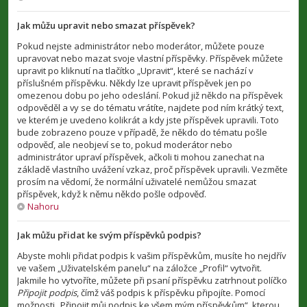
Jak můžu upravit nebo smazat příspěvek?
Pokud nejste administrátor nebo moderátor, můžete pouze
upravovat nebo mazat svoje vlastní příspěvky. Příspěvek můžete
upravit po kliknutí na tlačítko „Upravit“, které se nachází v
příslušném příspěvku. Někdy lze upravit příspěvek jen po
omezenou dobu po jeho odeslání. Pokud již někdo na příspěvek
odpověděl a vy se do tématu vrátíte, najdete pod ním krátký text,
ve kterém je uvedeno kolikrát a kdy jste příspěvek upravili. Toto
bude zobrazeno pouze v případě, že někdo do tématu pošle
odpověď, ale neobjeví se to, pokud moderátor nebo
administrátor upraví příspěvek, ačkoli ti mohou zanechat na
základě vlastního uvážení vzkaz, proč příspěvek upravili. Vezměte
prosím na vědomí, že normální uživatelé nemůžou smazat
příspěvek, když k němu někdo pošle odpověď.
Nahoru
Jak můžu přidat ke svým příspěvků podpis?
Abyste mohli přidat podpis k vašim příspěvkům, musíte ho nejdřív
ve vašem „Uživatelském panelu“ na záložce „Profil“ vytvořit.
Jakmile ho vytvoříte, můžete při psaní příspěvku zatrhnout políčko
Připojit podpis
, čímž váš podpis k příspěvku připojíte. Pomocí
možnosti „Připojit můj podpis ke všem mým příspěvkům“, kterou