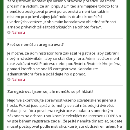
zaregistrovat, kontaktujte vašeho právního poradce. Vezměte
prosím na vědomí, že ani phpBB Limited ani majitelé tohoto fóra
nemůžou poskytovat právní poradenství a není kontaktním
místem pro právní zájmy jakéhokoliv druhu, kromě těch
uvedených v otázce „Koho mám kontaktovat ohledně stížnosti
a/nebo právních záležitostí týkajících se tohoto fóra?“.
Nahoru
Proč se nemůžu zaregistrovat?
Je možné, že administrátor fóra zakázal registrace, aby zabránil
novým návštěvníkům, aby se stali členy fóra. Administrátor mohl
také zakázat vaši IP adresu nebo používání uživatelského jména,
pomocí kterého se snažíš zaregistrovat. Kontaktujte
administrátora fóra a požádejte ho o pomoc.
Nahoru
Zaregistroval jsem se, ale nemůžu se přihlásit!
Nejdříve zkontrolujte správnost vašeho uživatelského jména a
hesla. Pokud jsou správné, mohly se stát následující dvě věci.
Pokud je ve fóru povolena registrace v souladu s americkým
zákonem na ochranu soukromí nezletilých na internetu COPPA a
vy jste během registrace zadali, že ještě nemáte třináct let, budete
muset postupovat podle instrukcí, které jste obdrželi emailem. Na