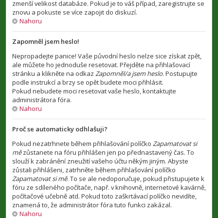
zmenší velikost databáze. Pokud je to váš případ, zaregistrujte se
znovu a pokuste se více zapojit do diskuzí.
Nahoru
Zapomněl jsem heslo!
Nepropadejte panice! Vaše původní heslo nelze sice získat zpět,
ale můžete ho jednoduše resetovat. Přejděte na přihlašovací
stránku a klikněte na odkaz
Zapomněl/a jsem heslo
. Postupujte
podle instrukcí a brzy se opět budete moci přihlásit.
Pokud nebudete moci resetovat vaše heslo, kontaktujte
administrátora fóra.
Nahoru
Proč se automaticky odhlašuji?
Pokud nezatrhnete během přihlašování políčko
Zapamatovat si
mě
zůstanete na fóru přihlášen jen po přednastavený čas. To
slouží k zabránění zneužití vašeho účtu někým jiným. Abyste
zůstali přihlášeni, zatrhněte během přihlašování políčko
Zapamatovat si mě
. To se ale nedoporučuje, pokud přistupujete k
fóru ze sdíleného počítače, např. v knihovně, internetové kavárně,
počítačové učebně atd. Pokud toto zaškrtávací políčko nevidíte,
znamená to, že administrátor fóra tuto funkci zakázal.
Nahoru