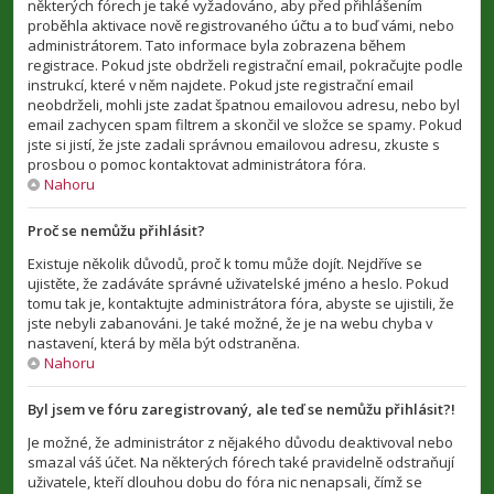
některých fórech je také vyžadováno, aby před přihlášením
proběhla aktivace nově registrovaného účtu a to buď vámi, nebo
administrátorem. Tato informace byla zobrazena během
registrace. Pokud jste obdrželi registrační email, pokračujte podle
instrukcí, které v něm najdete. Pokud jste registrační email
neobdrželi, mohli jste zadat špatnou emailovou adresu, nebo byl
email zachycen spam filtrem a skončil ve složce se spamy. Pokud
jste si jistí, že jste zadali správnou emailovou adresu, zkuste s
prosbou o pomoc kontaktovat administrátora fóra.
Nahoru
Proč se nemůžu přihlásit?
Existuje několik důvodů, proč k tomu může dojít. Nejdříve se
ujistěte, že zadáváte správné uživatelské jméno a heslo. Pokud
tomu tak je, kontaktujte administrátora fóra, abyste se ujistili, že
jste nebyli zabanováni. Je také možné, že je na webu chyba v
nastavení, která by měla být odstraněna.
Nahoru
Byl jsem ve fóru zaregistrovaný, ale teď se nemůžu přihlásit?!
Je možné, že administrátor z nějakého důvodu deaktivoval nebo
smazal váš účet. Na některých fórech také pravidelně odstraňují
uživatele, kteří dlouhou dobu do fóra nic nenapsali, čímž se