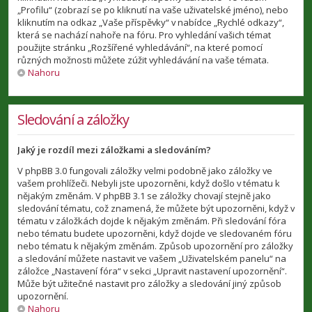
„Profilu“ (zobrazí se po kliknutí na vaše uživatelské jméno), nebo
kliknutím na odkaz „Vaše příspěvky“ v nabídce „Rychlé odkazy“,
která se nachází nahoře na fóru. Pro vyhledání vašich témat
použijte stránku „Rozšířené vyhledávání“, na které pomocí
různých možnosti můžete zúžit vyhledávání na vaše témata.
Nahoru
Sledování a záložky
Jaký je rozdíl mezi záložkami a sledováním?
V phpBB 3.0 fungovali záložky velmi podobně jako záložky ve
vašem prohlížeči. Nebyli jste upozorněni, když došlo v tématu k
nějakým změnám. V phpBB 3.1 se záložky chovají stejně jako
sledování tématu, což znamená, že můžete být upozorněni, když v
tématu v záložkách dojde k nějakým změnám. Při sledování fóra
nebo tématu budete upozorněni, když dojde ve sledovaném fóru
nebo tématu k nějakým změnám. Způsob upozornění pro záložky
a sledování můžete nastavit ve vašem „Uživatelském panelu“ na
záložce „Nastavení fóra“ v sekci „Upravit nastavení upozornění“.
Může být užitečné nastavit pro záložky a sledování jiný způsob
upozornění.
Nahoru