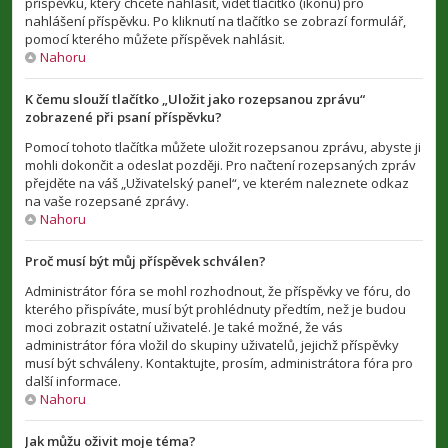
příspěvku, který chcete nahlásit, vidět tlačítko (ikonu) pro
nahlášení příspěvku. Po kliknutí na tlačítko se zobrazí formulář,
pomocí kterého můžete příspěvek nahlásit.
Nahoru
K čemu slouží tlačítko „Uložit jako rozepsanou zprávu“
zobrazené při psaní příspěvku?
Pomocí tohoto tlačítka můžete uložit rozepsanou zprávu, abyste ji
mohli dokončit a odeslat později. Pro načtení rozepsaných zpráv
přejděte na váš „Uživatelský panel“, ve kterém naleznete odkaz
na vaše rozepsané zprávy.
Nahoru
Proč musí být můj příspěvek schválen?
Administrátor fóra se mohl rozhodnout, že příspěvky ve fóru, do
kterého přispíváte, musí být prohlédnuty předtím, než je budou
moci zobrazit ostatní uživatelé. Je také možné, že vás
administrátor fóra vložil do skupiny uživatelů, jejichž příspěvky
musí být schváleny. Kontaktujte, prosím, administrátora fóra pro
další informace.
Nahoru
Jak můžu oživit moje téma?