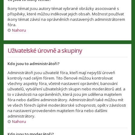
Ikony témat jsou autory témat vybrané obrázky asociované s
příspěvky, které můžou indikovat jejich obsah. Možnost používat
ikony témat závisí na oprávněních nastavených administrátorem
fóra.
Nahoru
Uživatelské úrovně a skupiny
Kdo jsou to administrátoři?
Administrátoři jsou uživatelé fóra, kteří mají nejvyšší úroveň
kontroly nad celým fórem. Tito členové můžou kontrolovat
všechny aspekty fóra, včetně nastavení oprávnění, banování
uživatelů, vytváření uživatelských skupin nebo moderátorů atd. a
to v závislosti na oprávněních, která jsou jim udělena majitelem
fóra nebo dalšími administrátory. Administrátoři také můžou mít
ve všech fórech úplné moderátorské schopnosti, opět v závislosti
na nastavení provedeném majitelem fóra nebo dalšími
administrátory.
Nahoru
Kdo jsou to moderátoři?