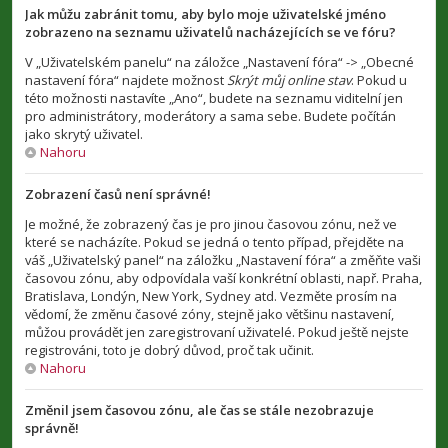
Jak můžu zabránit tomu, aby bylo moje uživatelské jméno
zobrazeno na seznamu uživatelů nacházejících se ve fóru?
V „Uživatelském panelu“ na záložce „Nastavení fóra“ -> „Obecné
nastavení fóra“ najdete možnost
Skrýt můj online stav
. Pokud u
této možnosti nastavíte „Ano“, budete na seznamu viditelní jen
pro administrátory, moderátory a sama sebe. Budete počítán
jako skrytý uživatel.
Nahoru
Zobrazení časů není správné!
Je možné, že zobrazený čas je pro jinou časovou zónu, než ve
které se nacházíte. Pokud se jedná o tento případ, přejděte na
váš „Uživatelský panel“ na záložku „Nastavení fóra“ a změňte vaši
časovou zónu, aby odpovídala vaší konkrétní oblasti, např. Praha,
Bratislava, Londýn, New York, Sydney atd. Vezměte prosím na
vědomí, že změnu časové zóny, stejně jako většinu nastavení,
můžou provádět jen zaregistrovaní uživatelé. Pokud ještě nejste
registrováni, toto je dobrý důvod, proč tak učinit.
Nahoru
Změnil jsem časovou zónu, ale čas se stále nezobrazuje
správně!