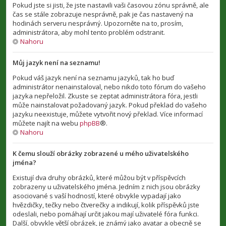
Pokud jste si jisti, že jste nastavili vaši časovou zónu správně, ale
čas se stále zobrazuje nesprávně, pak je čas nastavený na
hodinách serveru nesprávný. Upozorněte na to, prosím,
administrátora, aby mohl tento problém odstranit.
Nahoru
Můj jazyk není na seznamu!
Pokud váš jazyk není na seznamu jazyků, tak ho buď
administrátor nenainstaloval, nebo nikdo toto fórum do vašeho
jazyka nepřeložil. Zkuste se zeptat administrátora fóra, jestli
může nainstalovat požadovaný jazyk. Pokud překlad do vašeho
jazyku neexistuje, můžete vytvořit nový překlad. Více informací
můžete najít na webu
phpBB
®.
Nahoru
K čemu slouží obrázky zobrazené u mého uživatelského
jména?
Existují dva druhy obrázků, které můžou být v příspěvcích
zobrazeny u uživatelského jména. Jedním z nich jsou obrázky
asociované s vaší hodností, které obvykle vypadají jako
hvězdičky, tečky nebo čtverečky a indikují, kolik příspěvků jste
odeslali, nebo pomáhají určit jakou mají uživatelé fóra funkci.
Další, obvykle větší obrázek, je známý jako avatar a obecně se