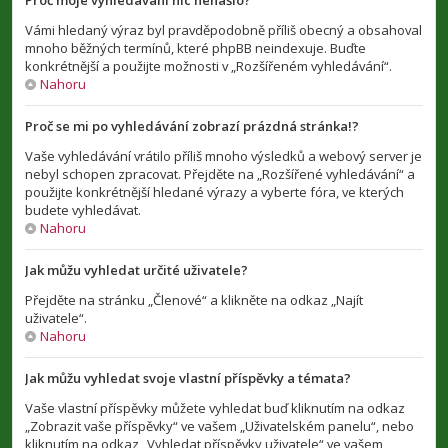
Proč moje vyhledávání nic nenašlo?
Vámi hledaný výraz byl pravděpodobně příliš obecný a obsahoval
mnoho běžných termínů, které phpBB neindexuje. Buďte
konkrétnější a použijte možnosti v „Rozšířeném vyhledávání“.
Nahoru
Proč se mi po vyhledávání zobrazí prázdná stránka!?
Vaše vyhledávání vrátilo příliš mnoho výsledků a webový server je
nebyl schopen zpracovat. Přejděte na „Rozšířené vyhledávání“ a
použijte konkrétnější hledané výrazy a vyberte fóra, ve kterých
budete vyhledávat.
Nahoru
Jak můžu vyhledat určité uživatele?
Přejděte na stránku „Členové“ a klikněte na odkaz „Najít
uživatele“.
Nahoru
Jak můžu vyhledat svoje vlastní příspěvky a témata?
Vaše vlastní příspěvky můžete vyhledat buď kliknutím na odkaz
„Zobrazit vaše příspěvky“ ve vašem „Uživatelském panelu“, nebo
kliknutím na odkaz „Vyhledat příspěvky uživatele“ ve vašem