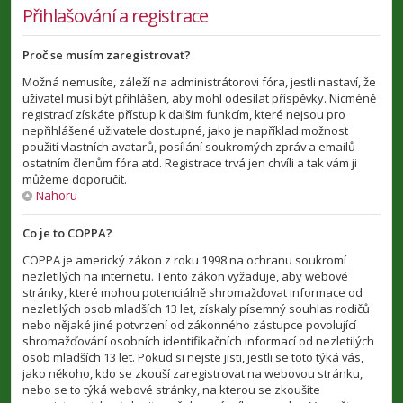
Přihlašování a registrace
Proč se musím zaregistrovat?
Možná nemusíte, záleží na administrátorovi fóra, jestli nastaví, že
uživatel musí být přihlášen, aby mohl odesílat příspěvky. Nicméně
registrací získáte přístup k dalším funkcím, které nejsou pro
nepřihlášené uživatele dostupné, jako je například možnost
použití vlastních avatarů, posílání soukromých zpráv a emailů
ostatním členům fóra atd. Registrace trvá jen chvíli a tak vám ji
můžeme doporučit.
Nahoru
Co je to COPPA?
COPPA je americký zákon z roku 1998 na ochranu soukromí
nezletilých na internetu. Tento zákon vyžaduje, aby webové
stránky, které mohou potenciálně shromažďovat informace od
nezletilých osob mladších 13 let, získaly písemný souhlas rodičů
nebo nějaké jiné potvrzení od zákonného zástupce povolující
shromažďování osobních identifikačních informací od nezletilých
osob mladších 13 let. Pokud si nejste jisti, jestli se toto týká vás,
jako někoho, kdo se zkouší zaregistrovat na webovou stránku,
nebo se to týká webové stránky, na kterou se zkoušíte