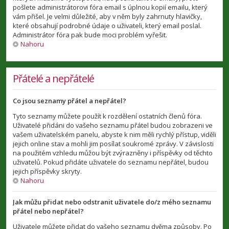
pošlete administrátorovi fóra email s úplnou kopií emailu, který
vám přišel. Je velmi důležité, aby v něm byly zahrnuty hlavičky,
které obsahují podrobné údaje o uživateli, který email poslal.
Administrátor fóra pak bude moci problém vyřešit.
Nahoru
Přátelé a nepřátelé
Co jsou seznamy přátel a nepřátel?
Tyto seznamy můžete použít k rozdělení ostatních členů fóra.
Uživatelé přidáni do vašeho seznamu přátel budou zobrazeni ve
vašem uživatelském panelu, abyste k nim měli rychlý přístup, viděli
jejich online stav a mohli jim posílat soukromé zprávy. V závislosti
na použitém vzhledu můžou být zvýrazněny i příspěvky od těchto
uživatelů. Pokud přidáte uživatele do seznamu nepřátel, budou
jejich příspěvky skryty.
Nahoru
Jak můžu přidat nebo odstranit uživatele do/z mého seznamu
přátel nebo nepřátel?
Uživatele můžete přidat do vašeho seznamu dvěma způsoby. Po