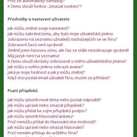
Proč se automaticky odhlašuji?
K čemu slouží funkce „Smazat cookies“?
Předvolby a nastavení uživatele
Jak můžu změnit svoje nastavení?
Jak můžu zabránit tomu, aby bylo moje uživatelské jméno
zobrazeno na seznamu uživatelů nacházejících se ve fóru?
Zobrazení časů není správné!
Změnil jsem časovou zónu, ale čas se stále nezobrazuje správně!
Můj jazyk není na seznamu!
K čemu slouží obrázky zobrazené u mého uživatelského jména?
Jak můžu u svého jména zobrazit avatar?
Jaká je moje hodnost a jak ji můžu změnit?
Když chci poslat email uživateli fóra, musím se přihlásit?
Psaní příspěvků
Jak můžu vytvořit nové téma nebo poslat odpověď?
Jak můžu upravit nebo smazat příspěvek?
Jak můžu přidat ke svým příspěvků podpis?
Jak můžu vytvořit hlasování/anketu?
Proč nemůžu přidat do hlasování více možností?
Jak můžu upravit nebo smazat hlasování?
Proč nemám přístup do určitého fóra?