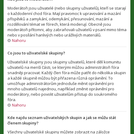
Moderátoři jsou uživatelé (nebo skupiny uživatelů), kteří se starají
o každodenní chod fóra. Mají pravomoc k upravování a mazání
příspěvků a zamykání, odemykání, přesunování, mazání a
rozdělování témat ve fórech, která moderují. Obecně jsou
moderátoři přítomni, aby zabraňovali uživatelů v psaní mimo téma
nebo v posílání hanlivých nebo urážlivých materiálů.
Nahoru
Co jsou to uživatelské skupiny?
Uživatelské skupiny jsou skupiny uživatelů, které dělí komunitu
uživatelů na menší části, se kterými můžou administrátoři fóra
snadněji pracovat. Každý člen fóra může patřit do několika skupin
a každé skupině můžou být přiřazena různá oprávnění. To
umožňuje administrátorům jednoduše měnit oprávnění pro
mnoho uživatelů najednou, například změnit oprávnění pro
moderátory, nebo povolit uživatelům přístup do soukromého
fóra.
Nahoru
Kde najdu seznam uživatelských skupin a jak se můžu stát
členem skupiny?
Všechny uživatelské skupiny můžete zobrazit na záložce