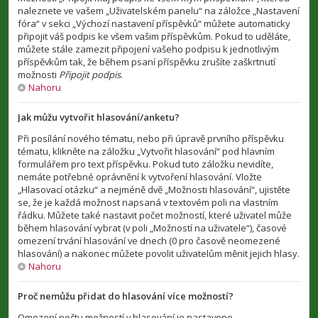
naleznete ve vašem „Uživatelském panelu“ na záložce „Nastavení
fóra“ v sekci „Výchozí nastavení příspěvků“ můžete automaticky
připojit váš podpis ke všem vašim příspěvkům. Pokud to uděláte,
můžete stále zamezit připojení vašeho podpisu k jednotlivým
příspěvkům tak, že během psaní příspěvku zrušíte zaškrtnutí
možnosti
Připojit podpis
.
Nahoru
Jak můžu vytvořit hlasování/anketu?
Při posílání nového tématu, nebo při úpravě prvního příspěvku
tématu, klikněte na záložku „Vytvořit hlasování“ pod hlavním
formulářem pro text příspěvku. Pokud tuto záložku nevidíte,
nemáte potřebné oprávnění k vytvoření hlasování. Vložte
„Hlasovací otázku“ a nejméně dvě „Možnosti hlasování“, ujistěte
se, že je každá možnost napsaná v textovém poli na vlastním
řádku. Můžete také nastavit počet možností, které uživatel může
během hlasování vybrat (v poli „Možností na uživatele“), časové
omezení trvání hlasování ve dnech (0 pro časově neomezené
hlasování) a nakonec můžete povolit uživatelům měnit jejich hlasy.
Nahoru
Proč nemůžu přidat do hlasování více možností?
Omezení počtu možností v hlasování je nastaveno