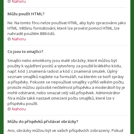
Nahoru
Můžu použít HTML?
Ne. Na tomto fóru nelze používat HTML, aby bylo zpracováno jako
HTML. Většinu formátování, které lze provést pomocí HTML, lze
nahradit použitím BBKódů.
Nahoru
Co jsou to smajlíci?
Smajlíci nebo emotikony jsou malé obrázky, které můžou být
použity k vyjádření pocitů a vytvořeny za použití krátkého kódu,
např. kód :) znamená radost a kód :( znamená smutek. Úplný
seznam smajlíků najdete na formuláři, na kterém se tvoří zprávy
a příspěvky. Pokuste se nepoužívat smajlíky v příliš velkém počtu,
protože můžou způsobit nečitelnost příspěvku a moderátoři by je
mohli odstranit, nebo smazat celý váš příspěvek. Administrátor
fóra může také nastavit omezení počtu smajlíků, které lze v
příspěvku použít.
Nahoru
Můžu do příspěvků přidávat obrázky?
Ano, obrázky můžou být ve vašich příspěvcích zobrazeny. Pokud