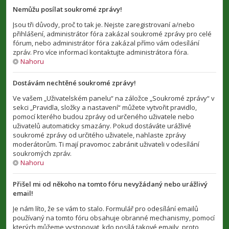
Nemůžu posílat soukromé zprávy!
Jsou tři důvody, proč to tak je. Nejste zaregistrovaní a/nebo
přihlášení, administrátor fóra zakázal soukromé zprávy pro celé
fórum, nebo administrátor fóra zakázal přímo vám odesílání
zpráv. Pro více informací kontaktujte administrátora fóra.
Nahoru
Dostávám nechtěné soukromé zprávy!
Ve vašem „Uživatelském panelu“ na záložce „Soukromé zprávy“ v
sekci „Pravidla, složky a nastavení“ můžete vytvořit pravidlo,
pomocí kterého budou zprávy od určeného uživatele nebo
uživatelů automaticky smazány. Pokud dostáváte urážlivé
soukromé zprávy od určitého uživatele, nahlaste zprávy
moderátorům. Ti mají pravomoc zabránit uživateli v odesílání
soukromých zpráv.
Nahoru
Přišel mi od někoho na tomto fóru nevyžádaný nebo urážlivý
email!
Je nám líto, že se vám to stalo. Formulář pro odesílání emailů
používaný na tomto fóru obsahuje obranné mechanismy, pomocí
kterých můžeme vystopovat, kdo posílá takové emaily, proto