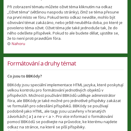
Při zobrazení tématu můžete oživit téma kliknutím na odkaz
„Oživit téma“ (většinou naspodu stránky), čímž se téma přesune
na první místo ve fóru. Pokud tento odkaz nevidíte, mohlo být
oživování témat zakázáno, nebo ještě neuběhla doba, po které je
povoleno téma oživit. Oživit téma jde také jednoduše tak, že do
něho odešlete příspěvek. Pokud to ale budete dělat, ujistěte se,
že to není proti pravidlům fóra.
Nahoru
Formátování a druhy témat
Co jsou to BBKódy?
BBKódy jsou speciální implementace HTML jazyka, které poskytují
velkou kontrolu pro formátování jednotlivých objektů v
příspěvcích. Možnost používání BBKódů uděluje administrátor
fóra, ale BBKódy je také možné pro jednotlivé příspěvky zakázat
ve formuláři pro odesílání příspěvků. BBKódy se používají
podobně jako HTML, ale tagy jsou uzavřeny v hranatých
závorkách [ a ] a ne v < a >. Pro více informací o formátování
pomocí BBKódů se podívejte na průvodce, ke kterému najdete
odkaz na stránce, na které se píší příspěvky.