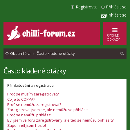
Registrovat
Přihlásit se
Přihlásit se
RYCHLÉ
ODKAZY
Obsah fóra
Často kladené otázky
Často kladené otázky
l
e
Přihlašování a registrace
d
Proč se musím zaregistrovat?
a
Co je to COPPA?
t
Proč se nemůžu zaregistrovat?
Zaregistroval jsem se, ale nemůžu se přihlásit!
Proč se nemůžu přihlásit?
Byl jsem ve fóru zaregistrovaný, ale teď se nemůžu přihlásit?!
Zapomněl jsem heslo!