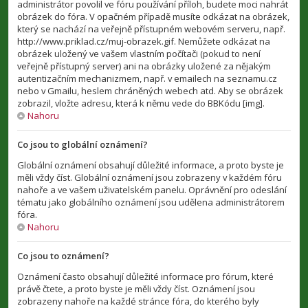
administrátor povolil ve fóru používání příloh, budete moci nahrát
obrázek do fóra. V opačném případě musíte odkázat na obrázek,
který se nachází na veřejně přístupném webovém serveru, např.
http://www.priklad.cz/muj-obrazek.gif. Nemůžete odkázat na
obrázek uložený ve vašem vlastním počítači (pokud to není
veřejně přístupný server) ani na obrázky uložené za nějakým
autentizačním mechanizmem, např. v emailech na seznamu.cz
nebo v Gmailu, heslem chráněných webech atd. Aby se obrázek
zobrazil, vložte adresu, která k němu vede do BBKódu [img].
Nahoru
Co jsou to globální oznámení?
Globální oznámení obsahují důležité informace, a proto byste je
měli vždy číst. Globální oznámení jsou zobrazeny v každém fóru
nahoře a ve vašem uživatelském panelu. Oprávnění pro odeslání
tématu jako globálního oznámení jsou udělena administrátorem
fóra.
Nahoru
Co jsou to oznámení?
Oznámení často obsahují důležité informace pro fórum, které
právě čtete, a proto byste je měli vždy číst. Oznámení jsou
zobrazeny nahoře na každé stránce fóra, do kterého byly