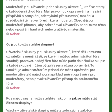
Moderátoři jsou uživatelé (nebo skupiny uživatelů), kteří se starají
o každodenní chod fóra. Mají pravomoc k upravování a mazání
příspěvků a zamykání, odemykání, přesunování, mazání a
rozdělování témat ve fórech, která moderují. Obecně jsou
moderátoři přítomni, aby zabraňovali uživatelů v psaní mimo téma
nebo v posílání hanlivých nebo urážlivých materiálů.
Nahoru
Co jsou to uživatelské skupiny?
Uživatelské skupiny jsou skupiny uživatelů, které dělí komunitu
uživatelů na menší části, se kterými můžou administrátoři fóra
snadněji pracovat. Každý člen fóra může patřit do několika skupin
a každé skupině můžou být přiřazena různá oprávnění. To
umožňuje administrátorům jednoduše měnit oprávnění pro
mnoho uživatelů najednou, například změnit oprávnění pro
moderátory, nebo povolit uživatelům přístup do soukromého
fóra.
Nahoru
Kde najdu seznam uživatelských skupin a jak se můžu stát
členem skupiny?
Všechny uživatelské skupiny můžete zobrazit na záložce