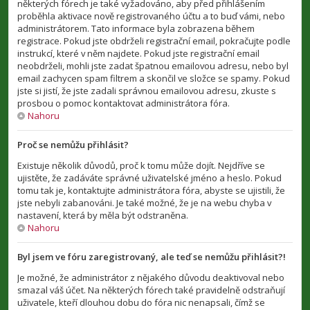
některých fórech je také vyžadováno, aby před přihlášením
proběhla aktivace nově registrovaného účtu a to buď vámi, nebo
administrátorem. Tato informace byla zobrazena během
registrace. Pokud jste obdrželi registrační email, pokračujte podle
instrukcí, které v něm najdete. Pokud jste registrační email
neobdrželi, mohli jste zadat špatnou emailovou adresu, nebo byl
email zachycen spam filtrem a skončil ve složce se spamy. Pokud
jste si jistí, že jste zadali správnou emailovou adresu, zkuste s
prosbou o pomoc kontaktovat administrátora fóra.
Nahoru
Proč se nemůžu přihlásit?
Existuje několik důvodů, proč k tomu může dojít. Nejdříve se
ujistěte, že zadáváte správné uživatelské jméno a heslo. Pokud
tomu tak je, kontaktujte administrátora fóra, abyste se ujistili, že
jste nebyli zabanováni. Je také možné, že je na webu chyba v
nastavení, která by měla být odstraněna.
Nahoru
Byl jsem ve fóru zaregistrovaný, ale teď se nemůžu přihlásit?!
Je možné, že administrátor z nějakého důvodu deaktivoval nebo
smazal váš účet. Na některých fórech také pravidelně odstraňují
uživatele, kteří dlouhou dobu do fóra nic nenapsali, čímž se