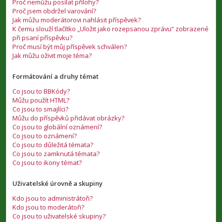
Proč nemůžu posílat přílohy?
Proč jsem obdržel varování?
Jak můžu moderátorovi nahlásit příspěvek?
K čemu slouží tlačítko „Uložit jako rozepsanou zprávu“ zobrazené
při psaní příspěvku?
Proč musí být můj příspěvek schválen?
Jak můžu oživit moje téma?
Formátování a druhy témat
Co jsou to BBKódy?
Můžu použít HTML?
Co jsou to smajlíci?
Můžu do příspěvků přidávat obrázky?
Co jsou to globální oznámení?
Co jsou to oznámení?
Co jsou to důležitá témata?
Co jsou to zamknutá témata?
Co jsou to ikony témat?
Uživatelské úrovně a skupiny
Kdo jsou to administrátoři?
Kdo jsou to moderátoři?
Co jsou to uživatelské skupiny?