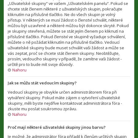
„Uživatelské skupiny“ ve vašem „Uživatelském panelu“. Pokud se
chcete stát členem některé z uživatelských skupin, pokračujte
kliknutím na příslušné tlačítko. Ne do všech skupin je volný
přístup. V některých se musí žádost o členství schválit, některé
můžou být uzavřené a některé můžou být dokonce skryté. Pokud
je skupiny otevřená, můžete se stát jejím členem po kliknutí na
příslušné tlačítko. Pokud členství ve skupině vyžaduje schválení,
můžete o ně požádat kliknutím na příslušné tlačítko. Vedoucí
uživatelské skupiny bude muset schválit vaši žádost a může se
vás zeptat, proč se chcete stát členem skupiny. Neobtěžujte,
prosím, vedoucího skupiny v případě, že zamítne vaši žádost -
určitě pro to bude mít svoje důvody.
Nahoru
Jak se můžu stát vedoucím skupiny?
Vedoucí skupiny je obvykle určen administrátorem fóra při
vytváření skupiny. Pokud máte zájem o vytvoření uživatelské
skupiny, měli byste nejdříve kontaktovat administrátora fóra -
zkuste mu poslat soukromou zprávu.
Nahoru
Proč mají některé uživatelské skupiny jinou barvu?
Je možné, že administrátor fóra přiřadil k členům určitých skupin