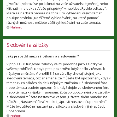
„Profilu“ (zobrazí se po kliknutí na vaše uživatelské jméno), nebo
kliknutím na odkaz „Vaše příspěvky“ v nabídce „Rychlé odkazy“,
která se nachází nahoře na fóru. Pro vyhledání vašich témat
použijte stránku „Rozšířené vyhledávání“, na které pomocí
různých možnosti můžete zúžit vyhledávání na vaše témata.
Nahoru
Sledování a záložky
Jaký je rozdíl mezi záložkami a sledováním?
V phpBB 3.0 fungovali záložky velmi podobně jako záložky ve
vašem prohlížeči. Nebyli jste upozorněni, když došlo v tématu k
nějakým změnám. V phpBB 3.1 se záložky chovají stejně jako
sledování tématu, což znamená, že můžete být upozorněni, když v
tématu v záložkách dojde k nějakým změnám. Při sledování fóra
nebo tématu budete upozorněni, když dojde ve sledovaném fóru
nebo tématu k nějakým změnám. Způsob upozornění pro záložky
a sledování můžete nastavit ve vašem „Uživatelském panelu“ na
záložce „Nastavení fóra“ v sekci „Upravit nastavení upozornění“.
Může být užitečné nastavit pro záložky a sledování jiný způsob
upozornění.
Nahoru