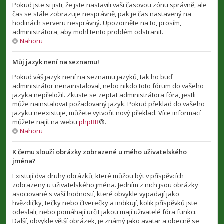
Pokud jste si jisti, že jste nastavili vaši časovou zónu správně, ale
čas se stále zobrazuje nesprávně, pak je čas nastavený na
hodinách serveru nesprávný. Upozorněte na to, prosím,
administrátora, aby mohl tento problém odstranit.
Nahoru
Můj jazyk není na seznamu!
Pokud váš jazyk není na seznamu jazyků, tak ho buď
administrátor nenainstaloval, nebo nikdo toto fórum do vašeho
jazyka nepřeložil. Zkuste se zeptat administrátora fóra, jestli
může nainstalovat požadovaný jazyk. Pokud překlad do vašeho
jazyku neexistuje, můžete vytvořit nový překlad. Více informací
můžete najít na webu
phpBB
®.
Nahoru
K čemu slouží obrázky zobrazené u mého uživatelského
jména?
Existují dva druhy obrázků, které můžou být v příspěvcích
zobrazeny u uživatelského jména. Jedním z nich jsou obrázky
asociované s vaší hodností, které obvykle vypadají jako
hvězdičky, tečky nebo čtverečky a indikují, kolik příspěvků jste
odeslali, nebo pomáhají určit jakou mají uživatelé fóra funkci.
Další, obvykle větší obrázek, je známý jako avatar a obecně se