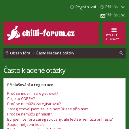
Registrovat
Přihlásit se
Přihlásit se
RYCHLÉ
ODKAZY
Obsah fóra
Často kladené otázky
Často kladené otázky
l
e
Přihlašování a registrace
d
Proč se musím zaregistrovat?
a
Co je to COPPA?
t
Proč se nemůžu zaregistrovat?
Zaregistroval jsem se, ale nemůžu se přihlásit!
Proč se nemůžu přihlásit?
Byl jsem ve fóru zaregistrovaný, ale teď se nemůžu přihlásit?!
Zapomněl jsem heslo!