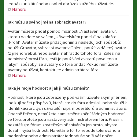
jedná o unikátní nebo osobní obrázek každého uživatele.
Nahoru
Jak můžu u svého jména zobrazit avatar?
Avatar můžete přidat pomocí možnosti „Nastavení avataru“,
kterou najdete ve vašem „Uživatelském panelu“ na záložce
„Profil“. Avatar můžete přidat jedním z následujících způsobů:
použít Gravatar, vybrat si avatar v Galerii, použít vzdálený avatar
(z jiného webu), nebo avatar nahrát do tohoto fóra. Záleží na
administrátorovi fóra, jestli je používání avatarů povoleno a
jakými způsoby lze avatary do fóra přidat. Pokud nemůžete
avatary používat, kontaktujte administrátora fóra.
Nahoru
Jaká je moje hodnost a jak ji můžu změnit?
Hodnosti, které jsou zobrazeny pod vaším uživatelským jménem,
indikují počet příspěvků, které jste do fóra odeslali, nebo slouží k
identifikaci určitých uživatelů např. moderátorů a administrátorů.
Obecně řečeno, nemůžete sami změnit znění žádných hodností
ve fóru, protože jsou nastaveny administrátorem fóra. Prosím,
nezatěžujte fórum zbytečným přispíváním jen proto, abyste
dosáhli vyšší hodnosti. Na většině fór to nebude tolerováno a
moderátor nebo administrátor jednoduše sníží váš počet