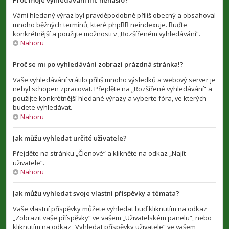
Proč moje vyhledávání nic nenašlo?
Vámi hledaný výraz byl pravděpodobně příliš obecný a obsahoval
mnoho běžných termínů, které phpBB neindexuje. Buďte
konkrétnější a použijte možnosti v „Rozšířeném vyhledávání“.
Nahoru
Proč se mi po vyhledávání zobrazí prázdná stránka!?
Vaše vyhledávání vrátilo příliš mnoho výsledků a webový server je
nebyl schopen zpracovat. Přejděte na „Rozšířené vyhledávání“ a
použijte konkrétnější hledané výrazy a vyberte fóra, ve kterých
budete vyhledávat.
Nahoru
Jak můžu vyhledat určité uživatele?
Přejděte na stránku „Členové“ a klikněte na odkaz „Najít
uživatele“.
Nahoru
Jak můžu vyhledat svoje vlastní příspěvky a témata?
Vaše vlastní příspěvky můžete vyhledat buď kliknutím na odkaz
„Zobrazit vaše příspěvky“ ve vašem „Uživatelském panelu“, nebo
kliknutím na odkaz „Vyhledat příspěvky uživatele“ ve vašem