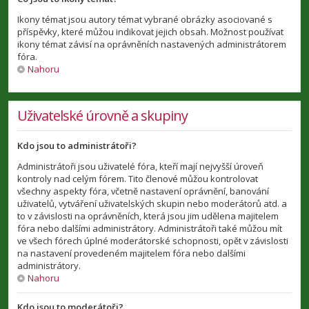
Ikony témat jsou autory témat vybrané obrázky asociované s
příspěvky, které můžou indikovat jejich obsah. Možnost používat
ikony témat závisí na oprávněních nastavených administrátorem
fóra.
Nahoru
Uživatelské úrovně a skupiny
Kdo jsou to administrátoři?
Administrátoři jsou uživatelé fóra, kteří mají nejvyšší úroveň
kontroly nad celým fórem. Tito členové můžou kontrolovat
všechny aspekty fóra, včetně nastavení oprávnění, banování
uživatelů, vytváření uživatelských skupin nebo moderátorů atd. a
to v závislosti na oprávněních, která jsou jim udělena majitelem
fóra nebo dalšími administrátory. Administrátoři také můžou mít
ve všech fórech úplné moderátorské schopnosti, opět v závislosti
na nastavení provedeném majitelem fóra nebo dalšími
administrátory.
Nahoru
Kdo jsou to moderátoři?