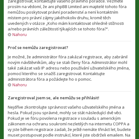
zaregistrovat, kontaktujte vašeho právního poradce. Vezměte
prosím na vědomí, že ani phpBB Limited ani majitelé tohoto fóra
nemůžou poskytovat právní poradenství a není kontaktním
místem pro právní zájmy jakéhokoliv druhu, kromě těch
uvedených v otázce „Koho mám kontaktovat ohledně stížnosti
a/nebo právních záležitostí týkajících se tohoto fóra?“.
Nahoru
Proč se nemůžu zaregistrovat?
Je možné, že administrátor fóra zakázal registrace, aby zabránil
novým návštěvníkům, aby se stali členy fóra. Administrátor mohl
také zakázat vaši IP adresu nebo používání uživatelského jména,
pomocí kterého se snažíš zaregistrovat. Kontaktujte
administrátora fóra a požádejte ho o pomoc.
Nahoru
Zaregistroval jsem se, ale nemůžu se přihlásit!
Nejdříve zkontrolujte správnost vašeho uživatelského jména a
hesla. Pokud jsou správné, mohly se stát následující dvě věci.
Pokud je ve fóru povolena registrace v souladu s americkým
zákonem na ochranu soukromí nezletilých na internetu COPPA a
vy jste během registrace zadali, že ještě nemáte třináct let, budete
muset postupovat podle instrukcí, které jste obdrželi emailem. Na