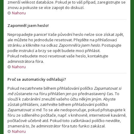
zmenší velikost databáze. Pokud je to váš případ, zaregistrujte se
znovu a pokuste se více zapojit do diskuzí.
Nahoru
Zapomněl jsem heslo!
Nepropadejte panice! Vaše původní heslo nelze sice získat zpět,
ale můžete ho jednoduše resetovat. Přejděte na přihlašovací
stránku a klikněte na odkaz
Zapomněl/a jsem heslo
. Postupujte
podle instrukcí a brzy se opět budete moci přihlásit.
Pokud nebudete moci resetovat vaše heslo, kontaktujte
administrátora fóra.
Nahoru
Proč se automaticky odhlašuji?
Pokud nezatrhnete během přihlašování políčko
Zapamatovat si
mě
zůstanete na fóru přihlášen jen po přednastavený čas. To
slouží k zabránění zneužití vašeho účtu někým jiným. Abyste
zůstali přihlášeni, zatrhněte během přihlašování políčko
Zapamatovat si mě
. To se ale nedoporučuje, pokud přistupujete k
fóru ze sdíleného počítače, např. v knihovně, internetové kavárně,
počítačové učebně atd. Pokud toto zaškrtávací políčko nevidíte,
znamená to, že administrátor fóra tuto funkci zakázal.
Nahoru