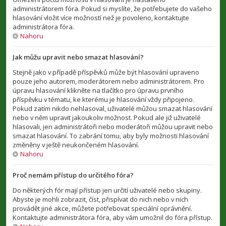
administrátorem fóra. Pokud si myslíte, že potřebujete do vašeho
hlasování vložit více možností než je povoleno, kontaktujte
administrátora fóra.
Nahoru
Jak můžu upravit nebo smazat hlasování?
Stejně jako v případě příspěvků může být hlasování upraveno
pouze jeho autorem, moderátorem nebo administrátorem. Pro
úpravu hlasování klikněte na tlačítko pro úpravu prvního
příspěvku v tématu, ke kterému je hlasování vždy připojeno.
Pokud zatím nikdo nehlasoval, uživatelé můžou smazat hlasování
nebo v něm upravit jakoukoliv možnost. Pokud ale již uživatelé
hlasovali, jen administrátoři nebo moderátoři můžou upravit nebo
smazat hlasování. To zabrání tomu, aby byly možnosti hlasování
změněny v ještě neukončeném hlasování.
Nahoru
Proč nemám přístup do určitého fóra?
Do některých fór mají přístup jen určití uživatelé nebo skupiny.
Abyste je mohli zobrazit, číst, přispívat do nich nebo v nich
provádět jiné akce, můžete potřebovat speciální oprávnění.
Kontaktujte administrátora fóra, aby vám umožnil do fóra přístup.