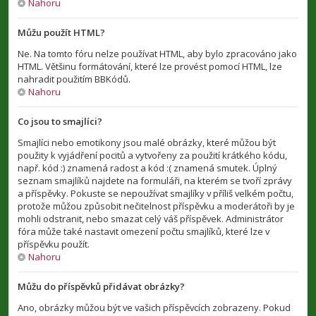
Nahoru
Můžu použít HTML?
Ne. Na tomto fóru nelze používat HTML, aby bylo zpracováno jako
HTML. Většinu formátování, které lze provést pomocí HTML, lze
nahradit použitím BBKódů.
Nahoru
Co jsou to smajlíci?
Smajlíci nebo emotikony jsou malé obrázky, které můžou být
použity k vyjádření pocitů a vytvořeny za použití krátkého kódu,
např. kód :) znamená radost a kód :( znamená smutek. Úplný
seznam smajlíků najdete na formuláři, na kterém se tvoří zprávy
a příspěvky. Pokuste se nepoužívat smajlíky v příliš velkém počtu,
protože můžou způsobit nečitelnost příspěvku a moderátoři by je
mohli odstranit, nebo smazat celý váš příspěvek. Administrátor
fóra může také nastavit omezení počtu smajlíků, které lze v
příspěvku použít.
Nahoru
Můžu do příspěvků přidávat obrázky?
Ano, obrázky můžou být ve vašich příspěvcích zobrazeny. Pokud