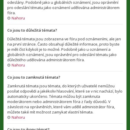
odeslány. Podobně jako u globálních oznámení, jsou oprávnění
pro odeslání tématu jako oznámení udělována administrátorem
fóra.
Nahoru
Co jsou to důležitá témata?
Důležitá témata jsou zobrazena ve fóru pod oznámeními, ale jen
na první stránce. Často obsahují důležité informace, proto byste
je měli číst kdykoli je to možné. Podobně jako u oznámení a
globálních oznámení, jsou oprávnění pro odeslání tématu jako
důležitého udělována administrátorem fóra.
Nahoru
Co jsou to zamknutá témata?
Zamknutá témata jsou témata, do kterých uživatelé nemůžou
posílat odpovědi a jakékoliv hlasování, které se v nic nachází, bylo
automaticky ukončeno. Témata můžou být zamknuta
moderátorem nebo administrátorem fóra z řady důvodů. V
závislosti na oprávněních, které vám udělil administrátor fóra,
můžete také mít možnost zamykat vlastní témata.
Nahoru
Co jsou to ikony témat?