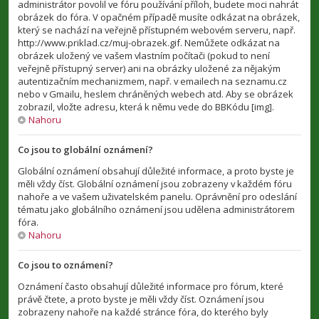
administrátor povolil ve fóru používání příloh, budete moci nahrát
obrázek do fóra. V opačném případě musíte odkázat na obrázek,
který se nachází na veřejně přístupném webovém serveru, např.
http://www.priklad.cz/muj-obrazek.gif. Nemůžete odkázat na
obrázek uložený ve vašem vlastním počítači (pokud to není
veřejně přístupný server) ani na obrázky uložené za nějakým
autentizačním mechanizmem, např. v emailech na seznamu.cz
nebo v Gmailu, heslem chráněných webech atd. Aby se obrázek
zobrazil, vložte adresu, která k němu vede do BBKódu [img].
Nahoru
Co jsou to globální oznámení?
Globální oznámení obsahují důležité informace, a proto byste je
měli vždy číst. Globální oznámení jsou zobrazeny v každém fóru
nahoře a ve vašem uživatelském panelu. Oprávnění pro odeslání
tématu jako globálního oznámení jsou udělena administrátorem
fóra.
Nahoru
Co jsou to oznámení?
Oznámení často obsahují důležité informace pro fórum, které
právě čtete, a proto byste je měli vždy číst. Oznámení jsou
zobrazeny nahoře na každé stránce fóra, do kterého byly