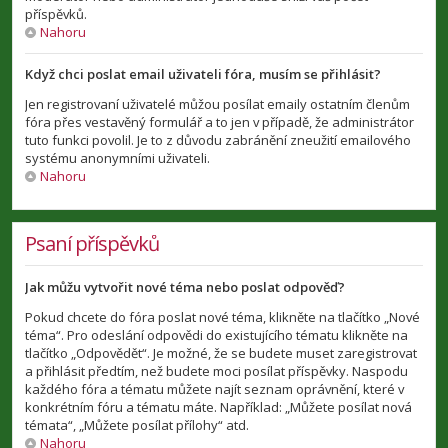
příspěvků.
Nahoru
Když chci poslat email uživateli fóra, musím se přihlásit?
Jen registrovaní uživatelé můžou posílat emaily ostatním členům
fóra přes vestavěný formulář a to jen v případě, že administrátor
tuto funkci povolil. Je to z důvodu zabránění zneužití emailového
systému anonymními uživateli.
Nahoru
Psaní příspěvků
Jak můžu vytvořit nové téma nebo poslat odpověď?
Pokud chcete do fóra poslat nové téma, klikněte na tlačítko „Nové
téma“. Pro odeslání odpovědi do existujícího tématu klikněte na
tlačítko „Odpovědět“. Je možné, že se budete muset zaregistrovat
a přihlásit předtím, než budete moci posílat příspěvky. Naspodu
každého fóra a tématu můžete najít seznam oprávnění, které v
konkrétním fóru a tématu máte. Například: „Můžete posílat nová
témata“, „Můžete posílat přílohy“ atd.
Nahoru