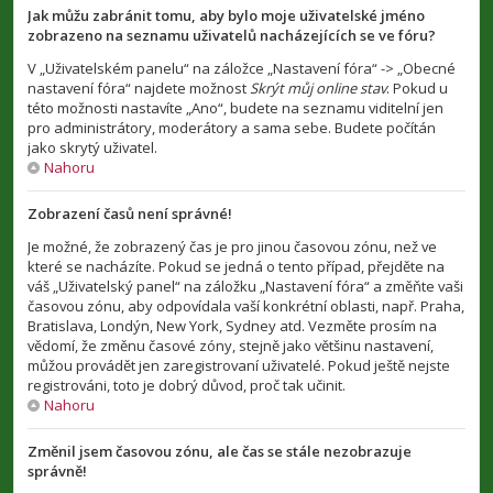
Jak můžu zabránit tomu, aby bylo moje uživatelské jméno
zobrazeno na seznamu uživatelů nacházejících se ve fóru?
V „Uživatelském panelu“ na záložce „Nastavení fóra“ -> „Obecné
nastavení fóra“ najdete možnost
Skrýt můj online stav
. Pokud u
této možnosti nastavíte „Ano“, budete na seznamu viditelní jen
pro administrátory, moderátory a sama sebe. Budete počítán
jako skrytý uživatel.
Nahoru
Zobrazení časů není správné!
Je možné, že zobrazený čas je pro jinou časovou zónu, než ve
které se nacházíte. Pokud se jedná o tento případ, přejděte na
váš „Uživatelský panel“ na záložku „Nastavení fóra“ a změňte vaši
časovou zónu, aby odpovídala vaší konkrétní oblasti, např. Praha,
Bratislava, Londýn, New York, Sydney atd. Vezměte prosím na
vědomí, že změnu časové zóny, stejně jako většinu nastavení,
můžou provádět jen zaregistrovaní uživatelé. Pokud ještě nejste
registrováni, toto je dobrý důvod, proč tak učinit.
Nahoru
Změnil jsem časovou zónu, ale čas se stále nezobrazuje
správně!