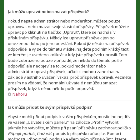
Jak můžu upravit nebo smazat příspěvek?
Pokud nejste administrátor nebo moderátor, můžete pouze
upravovat nebo mazat svoje vlastní příspěvky. Příspěvek můžete
upravit po kliknutí na tlačítko „Upravit“, které se nachází v
příslušném příspěvku. Někdy lze upravit příspěvek jen po
omezenou dobu po jeho odeslání. Pokud již někdo na příspěvek
odpověděl a vy se do tématu vrátíte, najdete pod ním krátký text,
ve kterém je uvedeno kolikrát a kdy jste příspěvek upravili. Toto
bude zobrazeno pouze v případě, že někdo do tématu pošle
odpověď, ale neobjeví se to, pokud moderátor nebo
administrátor upraví příspěvek, ačkoli ti mohou zanechat na
základě vlastního uvážení vzkaz, proč příspěvek upravili. Vezměte
prosím na vědomí, že normální uživatelé nemůžou smazat
příspěvek, když k němu někdo pošle odpověď.
Nahoru
Jak můžu přidat ke svým příspěvků podpis?
Abyste mohli přidat podpis k vašim příspěvkům, musíte ho nejdřív
ve vašem „Uživatelském panelu“ na záložce „Profil“ vytvořit.
Jakmile ho vytvoříte, můžete při psaní příspěvku zatrhnout políčko
Připojit podpis
, čímž váš podpis k příspěvku připojíte. Pomocí
možnosti „Připojit můj podpis ke všem mým příspěvkům“, kterou