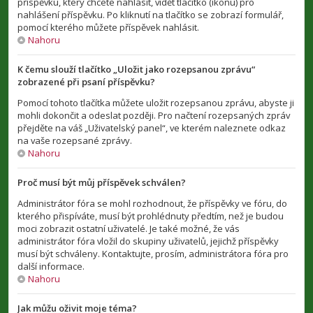
příspěvku, který chcete nahlásit, vidět tlačítko (ikonu) pro
nahlášení příspěvku. Po kliknutí na tlačítko se zobrazí formulář,
pomocí kterého můžete příspěvek nahlásit.
Nahoru
K čemu slouží tlačítko „Uložit jako rozepsanou zprávu“
zobrazené při psaní příspěvku?
Pomocí tohoto tlačítka můžete uložit rozepsanou zprávu, abyste ji
mohli dokončit a odeslat později. Pro načtení rozepsaných zpráv
přejděte na váš „Uživatelský panel“, ve kterém naleznete odkaz
na vaše rozepsané zprávy.
Nahoru
Proč musí být můj příspěvek schválen?
Administrátor fóra se mohl rozhodnout, že příspěvky ve fóru, do
kterého přispíváte, musí být prohlédnuty předtím, než je budou
moci zobrazit ostatní uživatelé. Je také možné, že vás
administrátor fóra vložil do skupiny uživatelů, jejichž příspěvky
musí být schváleny. Kontaktujte, prosím, administrátora fóra pro
další informace.
Nahoru
Jak můžu oživit moje téma?