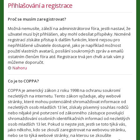
Přihlašování a registrace
Proč se musím zaregistrovat?
Možná nemusíte, záleží na administrátorovi fóra, jestli nastaví, že
uživatel musí být přihlášen, aby mohl odesílat příspěvky. Nicméně
registrací získáte přístup k dalším funkcím, které nejsou pro
nepřihlášené uživatele dostupné, jako je například možnost
použití vlastních avatarů, posílání soukromých zpráv a emailů
ostatním členům fóra atd. Registrace trvá jen chvíli a tak vám ji
můžeme doporučit.
Nahoru
Co je to COPPA?
COPPA je americký zákon z roku 1998 na ochranu soukromí
nezletilých na internetu. Tento zákon vyžaduje, aby webové
stránky, které mohou potenciálně shromažďovat informace od
nezletilých osob mladších 13 let, získaly písemný souhlas rodičů
nebo nějaké jiné potvrzení od zákonného zástupce povolující
shromažďování osobních identifikačních informací od nezletilých
osob mladších 13 let. Pokud si nejste jisti, jestli se toto týká vás,
jako někoho, kdo se zkouší zaregistrovat na webovou stránku,
nebo se to týká webové stránky, na kterou se zkoušíte