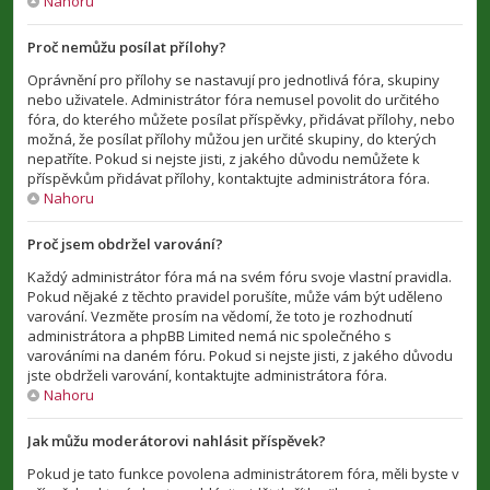
Nahoru
Proč nemůžu posílat přílohy?
Oprávnění pro přílohy se nastavují pro jednotlivá fóra, skupiny
nebo uživatele. Administrátor fóra nemusel povolit do určitého
fóra, do kterého můžete posílat příspěvky, přidávat přílohy, nebo
možná, že posílat přílohy můžou jen určité skupiny, do kterých
nepatříte. Pokud si nejste jisti, z jakého důvodu nemůžete k
příspěvkům přidávat přílohy, kontaktujte administrátora fóra.
Nahoru
Proč jsem obdržel varování?
Každý administrátor fóra má na svém fóru svoje vlastní pravidla.
Pokud nějaké z těchto pravidel porušíte, může vám být uděleno
varování. Vezměte prosím na vědomí, že toto je rozhodnutí
administrátora a phpBB Limited nemá nic společného s
varováními na daném fóru. Pokud si nejste jisti, z jakého důvodu
jste obdrželi varování, kontaktujte administrátora fóra.
Nahoru
Jak můžu moderátorovi nahlásit příspěvek?
Pokud je tato funkce povolena administrátorem fóra, měli byste v