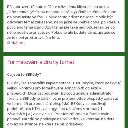
Při zobrazení tématu můžete oživit téma kliknutím na odkaz
„Oživit téma“ (většinou naspodu stránky), čímž se téma přesune
na první místo ve fóru. Pokud tento odkaz nevidíte, mohlo být
oživování témat zakázáno, nebo ještě neuběhla doba, po které je
povoleno téma oživit. Oživit téma jde také jednoduše tak, že do
něho odešlete příspěvek. Pokud to ale budete dělat, ujistěte se,
že to není proti pravidlům fóra.
Nahoru
Formátování a druhy témat
Co jsou to BBKódy?
BBKódy jsou speciální implementace HTML jazyka, které poskytují
velkou kontrolu pro formátování jednotlivých objektů v
příspěvcích. Možnost používání BBKódů uděluje administrátor
fóra, ale BBKódy je také možné pro jednotlivé příspěvky zakázat
ve formuláři pro odesílání příspěvků. BBKódy se používají
podobně jako HTML, ale tagy jsou uzavřeny v hranatých
závorkách [ a ] a ne v < a >. Pro více informací o formátování
pomocí BBKódů se podívejte na průvodce, ke kterému najdete
odkaz na stránce, na které se píší příspěvky.