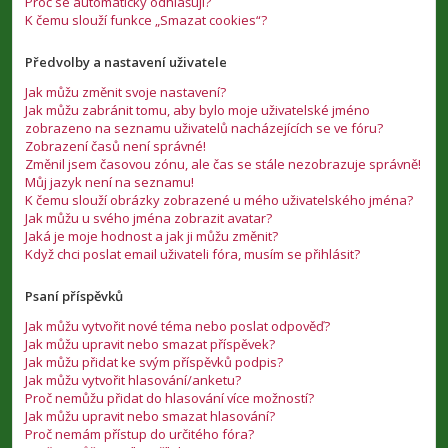
Proč se automaticky odhlašuji?
K čemu slouží funkce „Smazat cookies“?
Předvolby a nastavení uživatele
Jak můžu změnit svoje nastavení?
Jak můžu zabránit tomu, aby bylo moje uživatelské jméno
zobrazeno na seznamu uživatelů nacházejících se ve fóru?
Zobrazení časů není správné!
Změnil jsem časovou zónu, ale čas se stále nezobrazuje správně!
Můj jazyk není na seznamu!
K čemu slouží obrázky zobrazené u mého uživatelského jména?
Jak můžu u svého jména zobrazit avatar?
Jaká je moje hodnost a jak ji můžu změnit?
Když chci poslat email uživateli fóra, musím se přihlásit?
Psaní příspěvků
Jak můžu vytvořit nové téma nebo poslat odpověď?
Jak můžu upravit nebo smazat příspěvek?
Jak můžu přidat ke svým příspěvků podpis?
Jak můžu vytvořit hlasování/anketu?
Proč nemůžu přidat do hlasování více možností?
Jak můžu upravit nebo smazat hlasování?
Proč nemám přístup do určitého fóra?