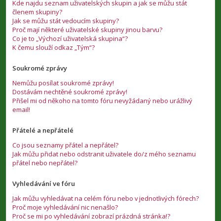
Kde najdu seznam uživatelských skupin a jak se můžu stát
členem skupiny?
Jak se můžu stát vedoucím skupiny?
Proč mají některé uživatelské skupiny jinou barvu?
Co je to „Výchozí uživatelská skupina“?
K čemu slouží odkaz „Tým“?
Soukromé zprávy
Nemůžu posílat soukromé zprávy!
Dostávám nechtěné soukromé zprávy!
Přišel mi od někoho na tomto fóru nevyžádaný nebo urážlivý
email!
Přátelé a nepřátelé
Co jsou seznamy přátel a nepřátel?
Jak můžu přidat nebo odstranit uživatele do/z mého seznamu
přátel nebo nepřátel?
Vyhledávání ve fóru
Jak můžu vyhledávat na celém fóru nebo v jednotlivých fórech?
Proč moje vyhledávání nic nenašlo?
Proč se mi po vyhledávání zobrazí prázdná stránka!?