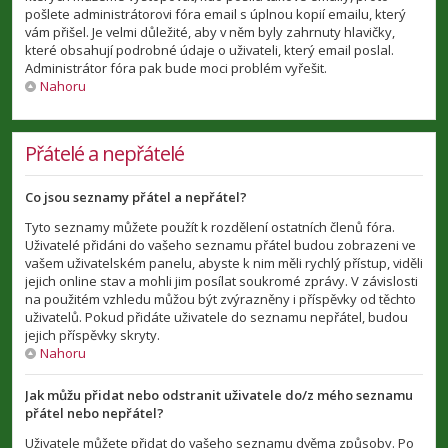
pošlete administrátorovi fóra email s úplnou kopií emailu, který
vám přišel. Je velmi důležité, aby v něm byly zahrnuty hlavičky,
které obsahují podrobné údaje o uživateli, který email poslal.
Administrátor fóra pak bude moci problém vyřešit.
Nahoru
Přátelé a nepřátelé
Co jsou seznamy přátel a nepřátel?
Tyto seznamy můžete použít k rozdělení ostatních členů fóra.
Uživatelé přidáni do vašeho seznamu přátel budou zobrazeni ve
vašem uživatelském panelu, abyste k nim měli rychlý přístup, viděli
jejich online stav a mohli jim posílat soukromé zprávy. V závislosti
na použitém vzhledu můžou být zvýrazněny i příspěvky od těchto
uživatelů. Pokud přidáte uživatele do seznamu nepřátel, budou
jejich příspěvky skryty.
Nahoru
Jak můžu přidat nebo odstranit uživatele do/z mého seznamu
přátel nebo nepřátel?
Uživatele můžete přidat do vašeho seznamu dvěma způsoby. Po