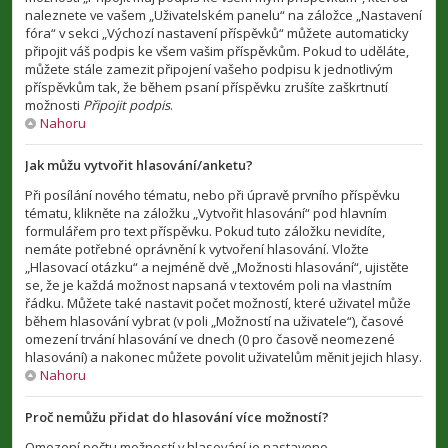
naleznete ve vašem „Uživatelském panelu“ na záložce „Nastavení
fóra“ v sekci „Výchozí nastavení příspěvků“ můžete automaticky
připojit váš podpis ke všem vašim příspěvkům. Pokud to uděláte,
můžete stále zamezit připojení vašeho podpisu k jednotlivým
příspěvkům tak, že během psaní příspěvku zrušíte zaškrtnutí
možnosti
Připojit podpis
.
Nahoru
Jak můžu vytvořit hlasování/anketu?
Při posílání nového tématu, nebo při úpravě prvního příspěvku
tématu, klikněte na záložku „Vytvořit hlasování“ pod hlavním
formulářem pro text příspěvku. Pokud tuto záložku nevidíte,
nemáte potřebné oprávnění k vytvoření hlasování. Vložte
„Hlasovací otázku“ a nejméně dvě „Možnosti hlasování“, ujistěte
se, že je každá možnost napsaná v textovém poli na vlastním
řádku. Můžete také nastavit počet možností, které uživatel může
během hlasování vybrat (v poli „Možností na uživatele“), časové
omezení trvání hlasování ve dnech (0 pro časově neomezené
hlasování) a nakonec můžete povolit uživatelům měnit jejich hlasy.
Nahoru
Proč nemůžu přidat do hlasování více možností?
Omezení počtu možností v hlasování je nastaveno