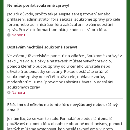
Nemůžu posílat soukromé zprávy!
Jsou tři důvody, proč to tak je. Nejste zaregistrovaní a/nebo
přihlášení, administrátor fóra zakázal soukromé zprávy pro celé
fórum, nebo administrátor fóra zakázal přímo vám odesílání
zpráv. Pro více informací kontaktujte administrátora fóra.
Nahoru
Dostávám nechtěné soukromé zprávy!
Ve vašem „Uživatelském panelu“ na záložce „Soukromé zprávy“ v
sekci „Pravidla, složky a nastavení“ můžete vytvořit pravidlo,
pomocí kterého budou zprávy od určeného uživatele nebo
uživatelů automaticky smazány. Pokud dostáváte urážlivé
soukromé zprávy od určitého uživatele, nahlaste zprávy
moderátorům. Ti mají pravomoc zabránit uživateli v odesílání
soukromých zpráv.
Nahoru
Přišel mi od někoho na tomto fóru nevyžádaný nebo urážlivý
email!
Je nám líto, že se vám to stalo. Formulář pro odesílání emailů
používaný na tomto fóru obsahuje obranné mechanismy, pomocí
kterých můžeme vystopovat, kdo posílá takové emaily, proto