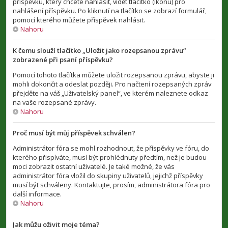
příspěvku, který chcete nahlásit, vidět tlačítko (ikonu) pro
nahlášení příspěvku. Po kliknutí na tlačítko se zobrazí formulář,
pomocí kterého můžete příspěvek nahlásit.
Nahoru
K čemu slouží tlačítko „Uložit jako rozepsanou zprávu“
zobrazené při psaní příspěvku?
Pomocí tohoto tlačítka můžete uložit rozepsanou zprávu, abyste ji
mohli dokončit a odeslat později. Pro načtení rozepsaných zpráv
přejděte na váš „Uživatelský panel“, ve kterém naleznete odkaz
na vaše rozepsané zprávy.
Nahoru
Proč musí být můj příspěvek schválen?
Administrátor fóra se mohl rozhodnout, že příspěvky ve fóru, do
kterého přispíváte, musí být prohlédnuty předtím, než je budou
moci zobrazit ostatní uživatelé. Je také možné, že vás
administrátor fóra vložil do skupiny uživatelů, jejichž příspěvky
musí být schváleny. Kontaktujte, prosím, administrátora fóra pro
další informace.
Nahoru
Jak můžu oživit moje téma?