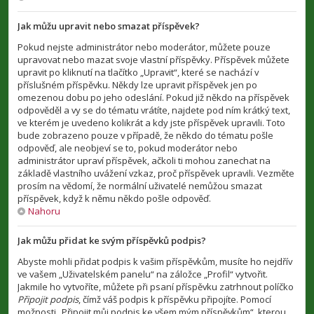
Jak můžu upravit nebo smazat příspěvek?
Pokud nejste administrátor nebo moderátor, můžete pouze
upravovat nebo mazat svoje vlastní příspěvky. Příspěvek můžete
upravit po kliknutí na tlačítko „Upravit“, které se nachází v
příslušném příspěvku. Někdy lze upravit příspěvek jen po
omezenou dobu po jeho odeslání. Pokud již někdo na příspěvek
odpověděl a vy se do tématu vrátíte, najdete pod ním krátký text,
ve kterém je uvedeno kolikrát a kdy jste příspěvek upravili. Toto
bude zobrazeno pouze v případě, že někdo do tématu pošle
odpověď, ale neobjeví se to, pokud moderátor nebo
administrátor upraví příspěvek, ačkoli ti mohou zanechat na
základě vlastního uvážení vzkaz, proč příspěvek upravili. Vezměte
prosím na vědomí, že normální uživatelé nemůžou smazat
příspěvek, když k němu někdo pošle odpověď.
Nahoru
Jak můžu přidat ke svým příspěvků podpis?
Abyste mohli přidat podpis k vašim příspěvkům, musíte ho nejdřív
ve vašem „Uživatelském panelu“ na záložce „Profil“ vytvořit.
Jakmile ho vytvoříte, můžete při psaní příspěvku zatrhnout políčko
Připojit podpis
, čímž váš podpis k příspěvku připojíte. Pomocí
možnosti „Připojit můj podpis ke všem mým příspěvkům“, kterou