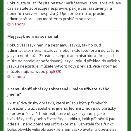
Pokud jste si jisti, že jste nastavili vaši časovou zónu správně, ale
čas se stále zobrazuje nesprávně, pak je čas nastavený na
hodinách serveru nesprávný. Upozorněte na to, prosím,
administrátora, aby mohl tento problém odstranit.
Nahoru
Můj jazyk není na seznamu!
Pokud váš jazyk není na seznamu jazyků, tak ho buď
administrátor nenainstaloval, nebo nikdo toto fórum do vašeho
jazyka nepřeložil. Zkuste se zeptat administrátora fóra, jestli
může nainstalovat požadovaný jazyk. Pokud překlad do vašeho
jazyku neexistuje, můžete vytvořit nový překlad. Více informací
můžete najít na webu
phpBB
®.
Nahoru
K čemu slouží obrázky zobrazené u mého uživatelského
jména?
Existují dva druhy obrázků, které můžou být v příspěvcích
zobrazeny u uživatelského jména. Jedním z nich jsou obrázky
asociované s vaší hodností, které obvykle vypadají jako
hvězdičky, tečky nebo čtverečky a indikují, kolik příspěvků jste
odeslali, nebo pomáhají určit jakou mají uživatelé fóra funkci.
Další, obvykle větší obrázek, je známý jako avatar a obecně se