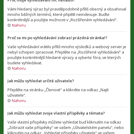
Proč moje vyhledávání nic nenašlo?
Vámi hledaný výraz byl pravděpodobně příliš obecný a obsahoval
mnoho běžných termínů, které phpBB neindexuje. Buďte
konkrétnější a použijte možnosti v „Rozšířeném vyhledávání“.
Nahoru
Proč se mi po vyhledávání zobrazí prázdná stránka!?
Vaše vyhledávání vrátilo příliš mnoho výsledků a webový server je
nebyl schopen zpracovat. Přejděte na „Rozšířené vyhledávání“ a
použijte konkrétnější hledané výrazy a vyberte fóra, ve kterých
budete vyhledávat.
Nahoru
Jak můžu vyhledat určité uživatele?
Přejděte na stránku „Členové“ a klikněte na odkaz „Najít
uživatele“.
Nahoru
Jak můžu vyhledat svoje vlastní příspěvky a témata?
Vaše vlastní příspěvky můžete vyhledat buď kliknutím na odkaz
„Zobrazit vaše příspěvky“ ve vašem „Uživatelském panelu“, nebo
kliknutím na odkaz „Vyhledat příspěvky uživatele“ ve vašem