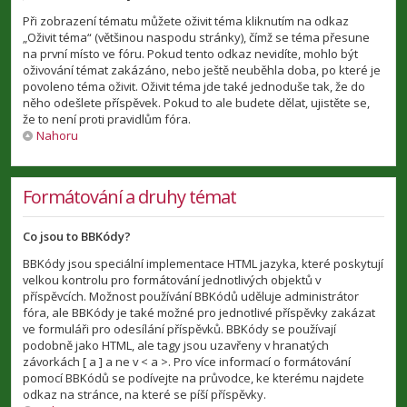
Při zobrazení tématu můžete oživit téma kliknutím na odkaz
„Oživit téma“ (většinou naspodu stránky), čímž se téma přesune
na první místo ve fóru. Pokud tento odkaz nevidíte, mohlo být
oživování témat zakázáno, nebo ještě neuběhla doba, po které je
povoleno téma oživit. Oživit téma jde také jednoduše tak, že do
něho odešlete příspěvek. Pokud to ale budete dělat, ujistěte se,
že to není proti pravidlům fóra.
Nahoru
Formátování a druhy témat
Co jsou to BBKódy?
BBKódy jsou speciální implementace HTML jazyka, které poskytují
velkou kontrolu pro formátování jednotlivých objektů v
příspěvcích. Možnost používání BBKódů uděluje administrátor
fóra, ale BBKódy je také možné pro jednotlivé příspěvky zakázat
ve formuláři pro odesílání příspěvků. BBKódy se používají
podobně jako HTML, ale tagy jsou uzavřeny v hranatých
závorkách [ a ] a ne v < a >. Pro více informací o formátování
pomocí BBKódů se podívejte na průvodce, ke kterému najdete
odkaz na stránce, na které se píší příspěvky.