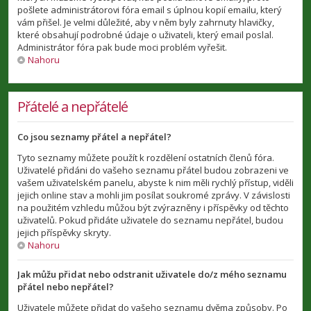
pošlete administrátorovi fóra email s úplnou kopií emailu, který
vám přišel. Je velmi důležité, aby v něm byly zahrnuty hlavičky,
které obsahují podrobné údaje o uživateli, který email poslal.
Administrátor fóra pak bude moci problém vyřešit.
Nahoru
Přátelé a nepřátelé
Co jsou seznamy přátel a nepřátel?
Tyto seznamy můžete použít k rozdělení ostatních členů fóra.
Uživatelé přidáni do vašeho seznamu přátel budou zobrazeni ve
vašem uživatelském panelu, abyste k nim měli rychlý přístup, viděli
jejich online stav a mohli jim posílat soukromé zprávy. V závislosti
na použitém vzhledu můžou být zvýrazněny i příspěvky od těchto
uživatelů. Pokud přidáte uživatele do seznamu nepřátel, budou
jejich příspěvky skryty.
Nahoru
Jak můžu přidat nebo odstranit uživatele do/z mého seznamu
přátel nebo nepřátel?
Uživatele můžete přidat do vašeho seznamu dvěma způsoby. Po