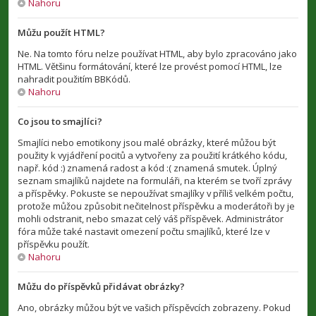
Nahoru
Můžu použít HTML?
Ne. Na tomto fóru nelze používat HTML, aby bylo zpracováno jako
HTML. Většinu formátování, které lze provést pomocí HTML, lze
nahradit použitím BBKódů.
Nahoru
Co jsou to smajlíci?
Smajlíci nebo emotikony jsou malé obrázky, které můžou být
použity k vyjádření pocitů a vytvořeny za použití krátkého kódu,
např. kód :) znamená radost a kód :( znamená smutek. Úplný
seznam smajlíků najdete na formuláři, na kterém se tvoří zprávy
a příspěvky. Pokuste se nepoužívat smajlíky v příliš velkém počtu,
protože můžou způsobit nečitelnost příspěvku a moderátoři by je
mohli odstranit, nebo smazat celý váš příspěvek. Administrátor
fóra může také nastavit omezení počtu smajlíků, které lze v
příspěvku použít.
Nahoru
Můžu do příspěvků přidávat obrázky?
Ano, obrázky můžou být ve vašich příspěvcích zobrazeny. Pokud