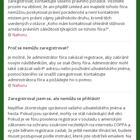
zaregistrovat, kontaktujte vašeho právního poradce. Vezměte
prosím na vědomí, že ani phpBB Limited ani majitelé tohoto fóra
nemůžou poskytovat právní poradenství a není kontaktním
místem pro právní zájmy jakéhokoliv druhu, kromě těch
uvedených v otázce „Koho mám kontaktovat ohledně stížnosti
a/nebo právních záležitostí týkajících se tohoto fóra?“.
Nahoru
Proč se nemůžu zaregistrovat?
Je možné, že administrátor fóra zakázal registrace, aby zabránil
novým návštěvníkům, aby se stali členy fóra. Administrátor mohl
také zakázat vaši IP adresu nebo používání uživatelského jména,
pomocí kterého se snažíš zaregistrovat. Kontaktujte
administrátora fóra a požádejte ho o pomoc.
Nahoru
Zaregistroval jsem se, ale nemůžu se přihlásit!
Nejdříve zkontrolujte správnost vašeho uživatelského jména a
hesla. Pokud jsou správné, mohly se stát následující dvě věci.
Pokud je ve fóru povolena registrace v souladu s americkým
zákonem na ochranu soukromí nezletilých na internetu COPPA a
vy jste během registrace zadali, že ještě nemáte třináct let, budete
muset postupovat podle instrukcí, které jste obdrželi emailem. Na