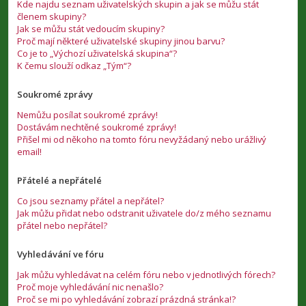
Kde najdu seznam uživatelských skupin a jak se můžu stát
členem skupiny?
Jak se můžu stát vedoucím skupiny?
Proč mají některé uživatelské skupiny jinou barvu?
Co je to „Výchozí uživatelská skupina“?
K čemu slouží odkaz „Tým“?
Soukromé zprávy
Nemůžu posílat soukromé zprávy!
Dostávám nechtěné soukromé zprávy!
Přišel mi od někoho na tomto fóru nevyžádaný nebo urážlivý
email!
Přátelé a nepřátelé
Co jsou seznamy přátel a nepřátel?
Jak můžu přidat nebo odstranit uživatele do/z mého seznamu
přátel nebo nepřátel?
Vyhledávání ve fóru
Jak můžu vyhledávat na celém fóru nebo v jednotlivých fórech?
Proč moje vyhledávání nic nenašlo?
Proč se mi po vyhledávání zobrazí prázdná stránka!?