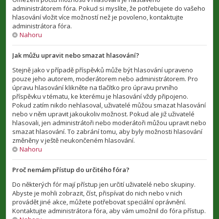
administrátorem fóra. Pokud si myslíte, že potřebujete do vašeho
hlasování vložit více možností než je povoleno, kontaktujte
administrátora fóra.
Nahoru
Jak můžu upravit nebo smazat hlasování?
Stejně jako v případě příspěvků může být hlasování upraveno
pouze jeho autorem, moderátorem nebo administrátorem. Pro
úpravu hlasování klikněte na tlačítko pro úpravu prvního
příspěvku v tématu, ke kterému je hlasování vždy připojeno.
Pokud zatím nikdo nehlasoval, uživatelé můžou smazat hlasování
nebo v něm upravit jakoukoliv možnost. Pokud ale již uživatelé
hlasovali, jen administrátoři nebo moderátoři můžou upravit nebo
smazat hlasování. To zabrání tomu, aby byly možnosti hlasování
změněny v ještě neukončeném hlasování.
Nahoru
Proč nemám přístup do určitého fóra?
Do některých fór mají přístup jen určití uživatelé nebo skupiny.
Abyste je mohli zobrazit, číst, přispívat do nich nebo v nich
provádět jiné akce, můžete potřebovat speciální oprávnění.
Kontaktujte administrátora fóra, aby vám umožnil do fóra přístup.