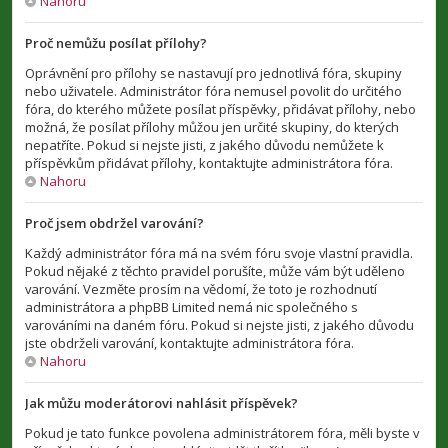
Nahoru
Proč nemůžu posílat přílohy?
Oprávnění pro přílohy se nastavují pro jednotlivá fóra, skupiny
nebo uživatele. Administrátor fóra nemusel povolit do určitého
fóra, do kterého můžete posílat příspěvky, přidávat přílohy, nebo
možná, že posílat přílohy můžou jen určité skupiny, do kterých
nepatříte. Pokud si nejste jisti, z jakého důvodu nemůžete k
příspěvkům přidávat přílohy, kontaktujte administrátora fóra.
Nahoru
Proč jsem obdržel varování?
Každý administrátor fóra má na svém fóru svoje vlastní pravidla.
Pokud nějaké z těchto pravidel porušíte, může vám být uděleno
varování. Vezměte prosím na vědomí, že toto je rozhodnutí
administrátora a phpBB Limited nemá nic společného s
varováními na daném fóru. Pokud si nejste jisti, z jakého důvodu
jste obdrželi varování, kontaktujte administrátora fóra.
Nahoru
Jak můžu moderátorovi nahlásit příspěvek?
Pokud je tato funkce povolena administrátorem fóra, měli byste v