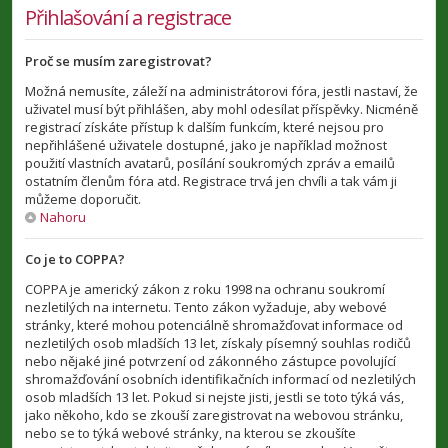
Přihlašování a registrace
Proč se musím zaregistrovat?
Možná nemusíte, záleží na administrátorovi fóra, jestli nastaví, že
uživatel musí být přihlášen, aby mohl odesílat příspěvky. Nicméně
registrací získáte přístup k dalším funkcím, které nejsou pro
nepřihlášené uživatele dostupné, jako je například možnost
použití vlastních avatarů, posílání soukromých zpráv a emailů
ostatním členům fóra atd. Registrace trvá jen chvíli a tak vám ji
můžeme doporučit.
Nahoru
Co je to COPPA?
COPPA je americký zákon z roku 1998 na ochranu soukromí
nezletilých na internetu. Tento zákon vyžaduje, aby webové
stránky, které mohou potenciálně shromažďovat informace od
nezletilých osob mladších 13 let, získaly písemný souhlas rodičů
nebo nějaké jiné potvrzení od zákonného zástupce povolující
shromažďování osobních identifikačních informací od nezletilých
osob mladších 13 let. Pokud si nejste jisti, jestli se toto týká vás,
jako někoho, kdo se zkouší zaregistrovat na webovou stránku,
nebo se to týká webové stránky, na kterou se zkoušíte