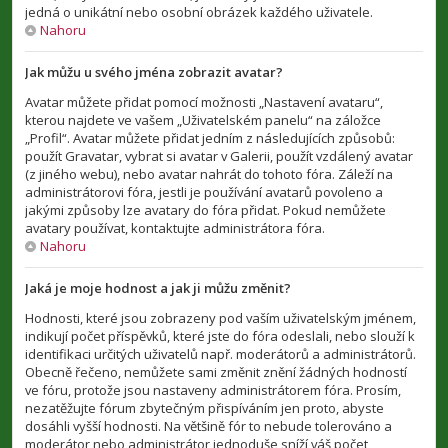
jedná o unikátní nebo osobní obrázek každého uživatele.
Nahoru
Jak můžu u svého jména zobrazit avatar?
Avatar můžete přidat pomocí možnosti „Nastavení avataru“,
kterou najdete ve vašem „Uživatelském panelu“ na záložce
„Profil“. Avatar můžete přidat jedním z následujících způsobů:
použít Gravatar, vybrat si avatar v Galerii, použít vzdálený avatar
(z jiného webu), nebo avatar nahrát do tohoto fóra. Záleží na
administrátorovi fóra, jestli je používání avatarů povoleno a
jakými způsoby lze avatary do fóra přidat. Pokud nemůžete
avatary používat, kontaktujte administrátora fóra.
Nahoru
Jaká je moje hodnost a jak ji můžu změnit?
Hodnosti, které jsou zobrazeny pod vaším uživatelským jménem,
indikují počet příspěvků, které jste do fóra odeslali, nebo slouží k
identifikaci určitých uživatelů např. moderátorů a administrátorů.
Obecně řečeno, nemůžete sami změnit znění žádných hodností
ve fóru, protože jsou nastaveny administrátorem fóra. Prosím,
nezatěžujte fórum zbytečným přispíváním jen proto, abyste
dosáhli vyšší hodnosti. Na většině fór to nebude tolerováno a
moderátor nebo administrátor jednoduše sníží váš počet