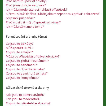
Proč nemůžu posílat přílohy?
Proč jsem obdržel varování?
Jak můžu moderátorovi nahlásit příspěvek?
K čemu slouží tlačítko „Uložit jako rozepsanou zprávu“ zobrazené
při psaní příspěvku?
Proč musí být můj příspěvek schválen?
Jak můžu oživit moje téma?
Formátování a druhy témat
Co jsou to BBKódy?
Můžu použít HTML?
Co jsou to smajlíci?
Můžu do příspěvků přidávat obrázky?
Co jsou to globální oznámení?
Co jsou to oznámení?
Co jsou to důležitá témata?
Co jsou to zamknutá témata?
Co jsou to ikony témat?
Uživatelské úrovně a skupiny
Kdo jsou to administrátoři?
Kdo jsou to moderátoři?
Co jsou to uživatelské skupiny?