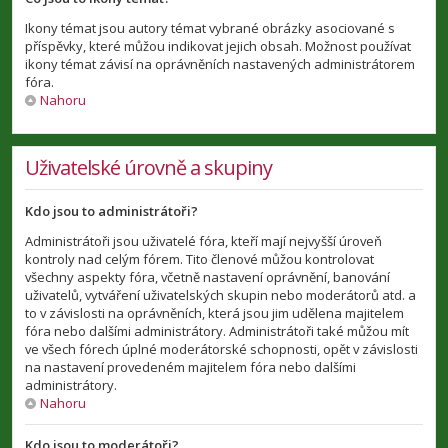
Ikony témat jsou autory témat vybrané obrázky asociované s
příspěvky, které můžou indikovat jejich obsah. Možnost používat
ikony témat závisí na oprávněních nastavených administrátorem
fóra.
Nahoru
Uživatelské úrovně a skupiny
Kdo jsou to administrátoři?
Administrátoři jsou uživatelé fóra, kteří mají nejvyšší úroveň
kontroly nad celým fórem. Tito členové můžou kontrolovat
všechny aspekty fóra, včetně nastavení oprávnění, banování
uživatelů, vytváření uživatelských skupin nebo moderátorů atd. a
to v závislosti na oprávněních, která jsou jim udělena majitelem
fóra nebo dalšími administrátory. Administrátoři také můžou mít
ve všech fórech úplné moderátorské schopnosti, opět v závislosti
na nastavení provedeném majitelem fóra nebo dalšími
administrátory.
Nahoru
Kdo jsou to moderátoři?