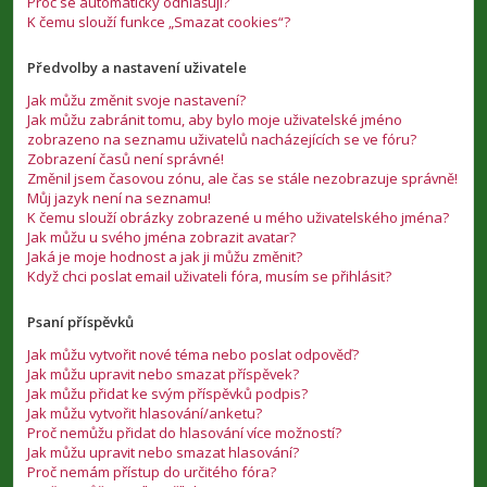
Proč se automaticky odhlašuji?
K čemu slouží funkce „Smazat cookies“?
Předvolby a nastavení uživatele
Jak můžu změnit svoje nastavení?
Jak můžu zabránit tomu, aby bylo moje uživatelské jméno
zobrazeno na seznamu uživatelů nacházejících se ve fóru?
Zobrazení časů není správné!
Změnil jsem časovou zónu, ale čas se stále nezobrazuje správně!
Můj jazyk není na seznamu!
K čemu slouží obrázky zobrazené u mého uživatelského jména?
Jak můžu u svého jména zobrazit avatar?
Jaká je moje hodnost a jak ji můžu změnit?
Když chci poslat email uživateli fóra, musím se přihlásit?
Psaní příspěvků
Jak můžu vytvořit nové téma nebo poslat odpověď?
Jak můžu upravit nebo smazat příspěvek?
Jak můžu přidat ke svým příspěvků podpis?
Jak můžu vytvořit hlasování/anketu?
Proč nemůžu přidat do hlasování více možností?
Jak můžu upravit nebo smazat hlasování?
Proč nemám přístup do určitého fóra?