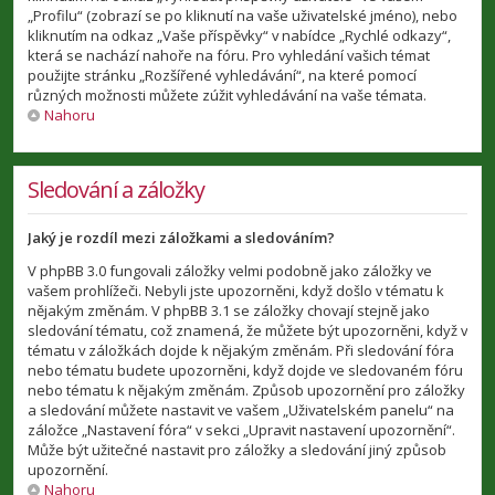
„Profilu“ (zobrazí se po kliknutí na vaše uživatelské jméno), nebo
kliknutím na odkaz „Vaše příspěvky“ v nabídce „Rychlé odkazy“,
která se nachází nahoře na fóru. Pro vyhledání vašich témat
použijte stránku „Rozšířené vyhledávání“, na které pomocí
různých možnosti můžete zúžit vyhledávání na vaše témata.
Nahoru
Sledování a záložky
Jaký je rozdíl mezi záložkami a sledováním?
V phpBB 3.0 fungovali záložky velmi podobně jako záložky ve
vašem prohlížeči. Nebyli jste upozorněni, když došlo v tématu k
nějakým změnám. V phpBB 3.1 se záložky chovají stejně jako
sledování tématu, což znamená, že můžete být upozorněni, když v
tématu v záložkách dojde k nějakým změnám. Při sledování fóra
nebo tématu budete upozorněni, když dojde ve sledovaném fóru
nebo tématu k nějakým změnám. Způsob upozornění pro záložky
a sledování můžete nastavit ve vašem „Uživatelském panelu“ na
záložce „Nastavení fóra“ v sekci „Upravit nastavení upozornění“.
Může být užitečné nastavit pro záložky a sledování jiný způsob
upozornění.
Nahoru