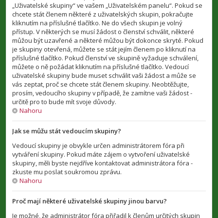
„Uživatelské skupiny“ ve vašem „Uživatelském panelu“. Pokud se
chcete stát členem některé z uživatelských skupin, pokračujte
kliknutím na příslušné tlačítko. Ne do všech skupin je volný
přístup. V některých se musí žádost o členství schválit, některé
můžou být uzavřené a některé můžou být dokonce skryté. Pokud
je skupiny otevřená, můžete se stát jejím členem po kliknutí na
příslušné tlačítko. Pokud členství ve skupině vyžaduje schválení,
můžete o ně požádat kliknutím na příslušné tlačítko. Vedoucí
uživatelské skupiny bude muset schválit vaši žádost a může se
vás zeptat, proč se chcete stát členem skupiny. Neobtěžujte,
prosím, vedoucího skupiny v případě, že zamítne vaši žádost -
určitě pro to bude mít svoje důvody.
Nahoru
Jak se můžu stát vedoucím skupiny?
Vedoucí skupiny je obvykle určen administrátorem fóra při
vytváření skupiny. Pokud máte zájem o vytvoření uživatelské
skupiny, měli byste nejdříve kontaktovat administrátora fóra -
zkuste mu poslat soukromou zprávu.
Nahoru
Proč mají některé uživatelské skupiny jinou barvu?
Je možné, že administrátor fóra přiřadil k členům určitých skupin