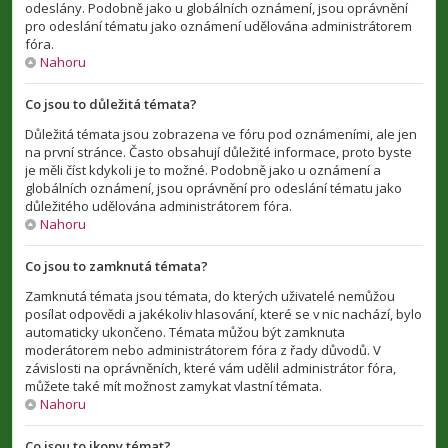
odeslány. Podobně jako u globálních oznámení, jsou oprávnění
pro odeslání tématu jako oznámení udělována administrátorem
fóra.
Nahoru
Co jsou to důležitá témata?
Důležitá témata jsou zobrazena ve fóru pod oznámeními, ale jen
na první stránce. Často obsahují důležité informace, proto byste
je měli číst kdykoli je to možné. Podobně jako u oznámení a
globálních oznámení, jsou oprávnění pro odeslání tématu jako
důležitého udělována administrátorem fóra.
Nahoru
Co jsou to zamknutá témata?
Zamknutá témata jsou témata, do kterých uživatelé nemůžou
posílat odpovědi a jakékoliv hlasování, které se v nic nachází, bylo
automaticky ukončeno. Témata můžou být zamknuta
moderátorem nebo administrátorem fóra z řady důvodů. V
závislosti na oprávněních, které vám udělil administrátor fóra,
můžete také mít možnost zamykat vlastní témata.
Nahoru
Co jsou to ikony témat?