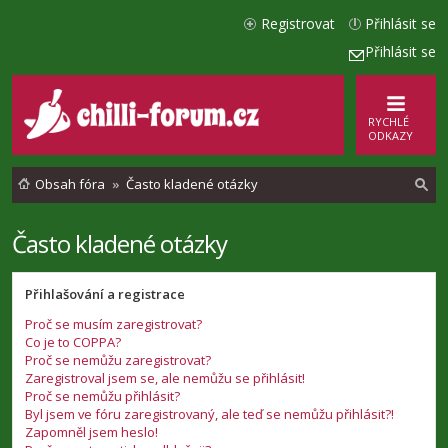
Registrovat
Přihlásit se
Přihlásit se
RYCHLÉ
ODKAZY
Obsah fóra
Často kladené otázky
Často kladené otázky
l
e
Přihlašování a registrace
d
Proč se musím zaregistrovat?
a
Co je to COPPA?
t
Proč se nemůžu zaregistrovat?
Zaregistroval jsem se, ale nemůžu se přihlásit!
Proč se nemůžu přihlásit?
Byl jsem ve fóru zaregistrovaný, ale teď se nemůžu přihlásit?!
Zapomněl jsem heslo!