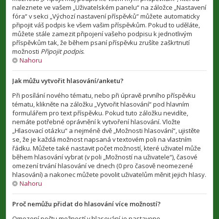
naleznete ve vašem „Uživatelském panelu“ na záložce „Nastavení
fóra“ v sekci „Výchozí nastavení příspěvků“ můžete automaticky
připojit váš podpis ke všem vašim příspěvkům. Pokud to uděláte,
můžete stále zamezit připojení vašeho podpisu k jednotlivým
příspěvkům tak, že během psaní příspěvku zrušíte zaškrtnutí
možnosti
Připojit podpis
.
Nahoru
Jak můžu vytvořit hlasování/anketu?
Při posílání nového tématu, nebo při úpravě prvního příspěvku
tématu, klikněte na záložku „Vytvořit hlasování“ pod hlavním
formulářem pro text příspěvku. Pokud tuto záložku nevidíte,
nemáte potřebné oprávnění k vytvoření hlasování. Vložte
„Hlasovací otázku“ a nejméně dvě „Možnosti hlasování“, ujistěte
se, že je každá možnost napsaná v textovém poli na vlastním
řádku. Můžete také nastavit počet možností, které uživatel může
během hlasování vybrat (v poli „Možností na uživatele“), časové
omezení trvání hlasování ve dnech (0 pro časově neomezené
hlasování) a nakonec můžete povolit uživatelům měnit jejich hlasy.
Nahoru
Proč nemůžu přidat do hlasování více možností?
Omezení počtu možností v hlasování je nastaveno