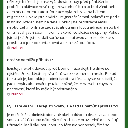
některých fórech je také vyžadováno, aby před přihlášením
proběhla aktivace nově registrovaného účtu a to buď vámi, nebo
administrátorem. Tato informace byla zobrazena během
registrace. Pokud jste obdrželi registrační email, pokračujte podle
instrukcí, které v něm najdete. Pokud jste registrační email
neobdrželi, mohli jste zadat špatnou emailovou adresu, nebo byl
email zachycen spam filtrem a skončil ve složce se spamy. Pokud
jste si jistí, že jste zadali správnou emailovou adresu, zkuste s
prosbou o pomoc kontaktovat administrátora fóra.
Nahoru
Proč se nemůžu přihlásit?
Existuje několik důvodů, proč k tomu může dojít. Nejdříve se
ujistěte, že zadáváte správné uživatelské jméno a heslo. Pokud
tomu tak je, kontaktujte administrátora fóra, abyste se ujistili, že
jste nebyli zabanováni. Je také možné, že je na webu chyba v
nastavení, která by měla být odstraněna.
Nahoru
Byl jsem ve fóru zaregistrovaný, ale teď se nemůžu přihlásit?!
Je možné, že administrátor z nějakého důvodu deaktivoval nebo
smazal váš účet. Na některých fórech také pravidelně odstraňují
uživatele, kteří dlouhou dobu do fóra nic nenapsali, čímž se