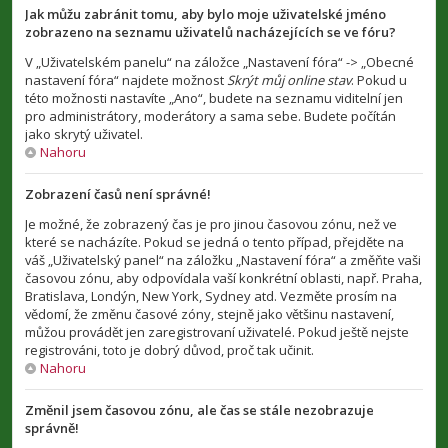
Jak můžu zabránit tomu, aby bylo moje uživatelské jméno
zobrazeno na seznamu uživatelů nacházejících se ve fóru?
V „Uživatelském panelu“ na záložce „Nastavení fóra“ -> „Obecné
nastavení fóra“ najdete možnost
Skrýt můj online stav
. Pokud u
této možnosti nastavíte „Ano“, budete na seznamu viditelní jen
pro administrátory, moderátory a sama sebe. Budete počítán
jako skrytý uživatel.
Nahoru
Zobrazení časů není správné!
Je možné, že zobrazený čas je pro jinou časovou zónu, než ve
které se nacházíte. Pokud se jedná o tento případ, přejděte na
váš „Uživatelský panel“ na záložku „Nastavení fóra“ a změňte vaši
časovou zónu, aby odpovídala vaší konkrétní oblasti, např. Praha,
Bratislava, Londýn, New York, Sydney atd. Vezměte prosím na
vědomí, že změnu časové zóny, stejně jako většinu nastavení,
můžou provádět jen zaregistrovaní uživatelé. Pokud ještě nejste
registrováni, toto je dobrý důvod, proč tak učinit.
Nahoru
Změnil jsem časovou zónu, ale čas se stále nezobrazuje
správně!