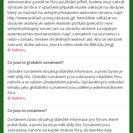
administrátor povolil ve fóru používání příloh, budete moci nahrát
obrázek do fóra. V opačném případě musíte odkázat na obrázek,
který se nachází na veřejně přístupném webovém serveru, např.
http://www.priklad.cz/muj-obrazek.gif. Nemůžete odkázat na
obrázek uložený ve vašem vlastním počítači (pokud to není
veřejně přístupný server) ani na obrázky uložené za nějakým
autentizačním mechanizmem, např. v emailech na seznamu.cz
nebo v Gmailu, heslem chráněných webech atd. Aby se obrázek
zobrazil, vložte adresu, která k němu vede do BBKódu [img].
Nahoru
Co jsou to globální oznámení?
Globální oznámení obsahují důležité informace, a proto byste je
měli vždy číst. Globální oznámení jsou zobrazeny v každém fóru
nahoře a ve vašem uživatelském panelu. Oprávnění pro odeslání
tématu jako globálního oznámení jsou udělena administrátorem
fóra.
Nahoru
Co jsou to oznámení?
Oznámení často obsahují důležité informace pro fórum, které
právě čtete, a proto byste je měli vždy číst. Oznámení jsou
zobrazeny nahoře na každé stránce fóra, do kterého byly