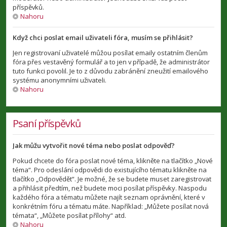
příspěvků.
Nahoru
Když chci poslat email uživateli fóra, musím se přihlásit?
Jen registrovaní uživatelé můžou posílat emaily ostatním členům
fóra přes vestavěný formulář a to jen v případě, že administrátor
tuto funkci povolil. Je to z důvodu zabránění zneužití emailového
systému anonymními uživateli.
Nahoru
Psaní příspěvků
Jak můžu vytvořit nové téma nebo poslat odpověď?
Pokud chcete do fóra poslat nové téma, klikněte na tlačítko „Nové
téma“. Pro odeslání odpovědi do existujícího tématu klikněte na
tlačítko „Odpovědět“. Je možné, že se budete muset zaregistrovat
a přihlásit předtím, než budete moci posílat příspěvky. Naspodu
každého fóra a tématu můžete najít seznam oprávnění, které v
konkrétním fóru a tématu máte. Například: „Můžete posílat nová
témata“, „Můžete posílat přílohy“ atd.
Nahoru