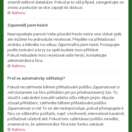
zmenší velikost databáze. Pokud je to váš případ, zaregistrujte se
znovu a pokuste se více zapojit do diskuzí.
Nahoru
Zapomněl jsem heslo!
Nepropadejte panice! Vaše původní heslo nelze sice získat zpět,
ale můžete ho jednoduše resetovat. Přejděte na přihlašovací
stránku a klikněte na odkaz
Zapomněl/a jsem heslo
. Postupujte
podle instrukcí a brzy se opět budete moci přihlásit.
Pokud nebudete moci resetovat vaše heslo, kontaktujte
administrátora fóra.
Nahoru
Proč se automaticky odhlašuji?
Pokud nezatrhnete během přihlašování políčko
Zapamatovat si
mě
zůstanete na fóru přihlášen jen po přednastavený čas. To
slouží k zabránění zneužití vašeho účtu někým jiným. Abyste
zůstali přihlášeni, zatrhněte během přihlašování políčko
Zapamatovat si mě
. To se ale nedoporučuje, pokud přistupujete k
fóru ze sdíleného počítače, např. v knihovně, internetové kavárně,
počítačové učebně atd. Pokud toto zaškrtávací políčko nevidíte,
znamená to, že administrátor fóra tuto funkci zakázal.
Nahoru