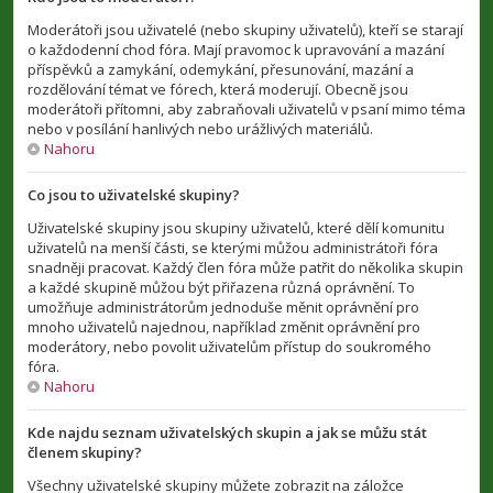
Moderátoři jsou uživatelé (nebo skupiny uživatelů), kteří se starají
o každodenní chod fóra. Mají pravomoc k upravování a mazání
příspěvků a zamykání, odemykání, přesunování, mazání a
rozdělování témat ve fórech, která moderují. Obecně jsou
moderátoři přítomni, aby zabraňovali uživatelů v psaní mimo téma
nebo v posílání hanlivých nebo urážlivých materiálů.
Nahoru
Co jsou to uživatelské skupiny?
Uživatelské skupiny jsou skupiny uživatelů, které dělí komunitu
uživatelů na menší části, se kterými můžou administrátoři fóra
snadněji pracovat. Každý člen fóra může patřit do několika skupin
a každé skupině můžou být přiřazena různá oprávnění. To
umožňuje administrátorům jednoduše měnit oprávnění pro
mnoho uživatelů najednou, například změnit oprávnění pro
moderátory, nebo povolit uživatelům přístup do soukromého
fóra.
Nahoru
Kde najdu seznam uživatelských skupin a jak se můžu stát
členem skupiny?
Všechny uživatelské skupiny můžete zobrazit na záložce