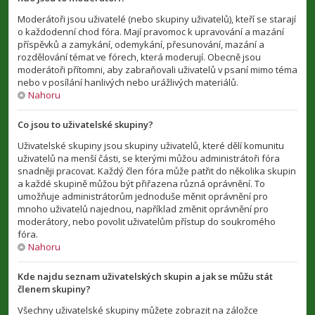
Moderátoři jsou uživatelé (nebo skupiny uživatelů), kteří se starají
o každodenní chod fóra. Mají pravomoc k upravování a mazání
příspěvků a zamykání, odemykání, přesunování, mazání a
rozdělování témat ve fórech, která moderují. Obecně jsou
moderátoři přítomni, aby zabraňovali uživatelů v psaní mimo téma
nebo v posílání hanlivých nebo urážlivých materiálů.
Nahoru
Co jsou to uživatelské skupiny?
Uživatelské skupiny jsou skupiny uživatelů, které dělí komunitu
uživatelů na menší části, se kterými můžou administrátoři fóra
snadněji pracovat. Každý člen fóra může patřit do několika skupin
a každé skupině můžou být přiřazena různá oprávnění. To
umožňuje administrátorům jednoduše měnit oprávnění pro
mnoho uživatelů najednou, například změnit oprávnění pro
moderátory, nebo povolit uživatelům přístup do soukromého
fóra.
Nahoru
Kde najdu seznam uživatelských skupin a jak se můžu stát
členem skupiny?
Všechny uživatelské skupiny můžete zobrazit na záložce