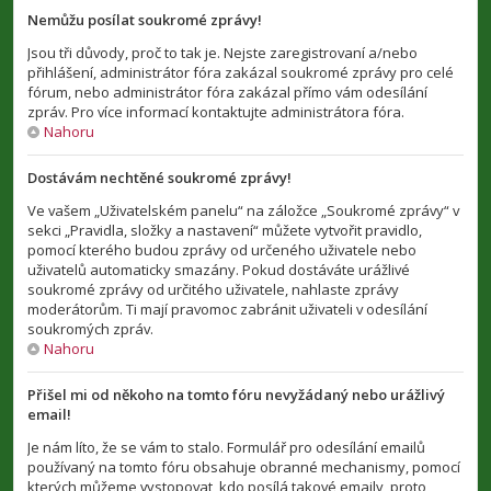
Nemůžu posílat soukromé zprávy!
Jsou tři důvody, proč to tak je. Nejste zaregistrovaní a/nebo
přihlášení, administrátor fóra zakázal soukromé zprávy pro celé
fórum, nebo administrátor fóra zakázal přímo vám odesílání
zpráv. Pro více informací kontaktujte administrátora fóra.
Nahoru
Dostávám nechtěné soukromé zprávy!
Ve vašem „Uživatelském panelu“ na záložce „Soukromé zprávy“ v
sekci „Pravidla, složky a nastavení“ můžete vytvořit pravidlo,
pomocí kterého budou zprávy od určeného uživatele nebo
uživatelů automaticky smazány. Pokud dostáváte urážlivé
soukromé zprávy od určitého uživatele, nahlaste zprávy
moderátorům. Ti mají pravomoc zabránit uživateli v odesílání
soukromých zpráv.
Nahoru
Přišel mi od někoho na tomto fóru nevyžádaný nebo urážlivý
email!
Je nám líto, že se vám to stalo. Formulář pro odesílání emailů
používaný na tomto fóru obsahuje obranné mechanismy, pomocí
kterých můžeme vystopovat, kdo posílá takové emaily, proto