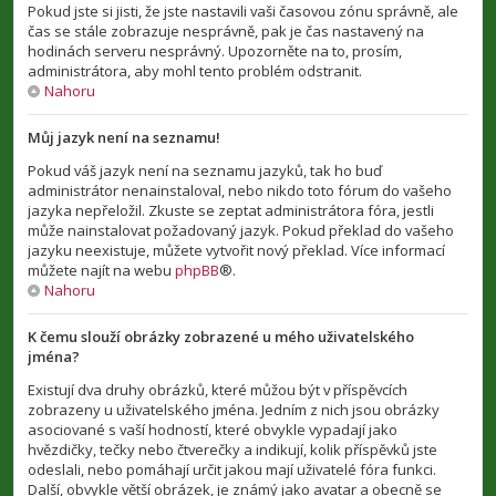
Pokud jste si jisti, že jste nastavili vaši časovou zónu správně, ale
čas se stále zobrazuje nesprávně, pak je čas nastavený na
hodinách serveru nesprávný. Upozorněte na to, prosím,
administrátora, aby mohl tento problém odstranit.
Nahoru
Můj jazyk není na seznamu!
Pokud váš jazyk není na seznamu jazyků, tak ho buď
administrátor nenainstaloval, nebo nikdo toto fórum do vašeho
jazyka nepřeložil. Zkuste se zeptat administrátora fóra, jestli
může nainstalovat požadovaný jazyk. Pokud překlad do vašeho
jazyku neexistuje, můžete vytvořit nový překlad. Více informací
můžete najít na webu
phpBB
®.
Nahoru
K čemu slouží obrázky zobrazené u mého uživatelského
jména?
Existují dva druhy obrázků, které můžou být v příspěvcích
zobrazeny u uživatelského jména. Jedním z nich jsou obrázky
asociované s vaší hodností, které obvykle vypadají jako
hvězdičky, tečky nebo čtverečky a indikují, kolik příspěvků jste
odeslali, nebo pomáhají určit jakou mají uživatelé fóra funkci.
Další, obvykle větší obrázek, je známý jako avatar a obecně se