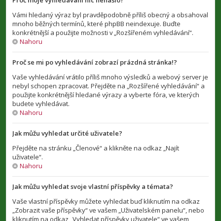
Proč moje vyhledávání nic nenašlo?
Vámi hledaný výraz byl pravděpodobně příliš obecný a obsahoval
mnoho běžných termínů, které phpBB neindexuje. Buďte
konkrétnější a použijte možnosti v „Rozšířeném vyhledávání“.
Nahoru
Proč se mi po vyhledávání zobrazí prázdná stránka!?
Vaše vyhledávání vrátilo příliš mnoho výsledků a webový server je
nebyl schopen zpracovat. Přejděte na „Rozšířené vyhledávání“ a
použijte konkrétnější hledané výrazy a vyberte fóra, ve kterých
budete vyhledávat.
Nahoru
Jak můžu vyhledat určité uživatele?
Přejděte na stránku „Členové“ a klikněte na odkaz „Najít
uživatele“.
Nahoru
Jak můžu vyhledat svoje vlastní příspěvky a témata?
Vaše vlastní příspěvky můžete vyhledat buď kliknutím na odkaz
„Zobrazit vaše příspěvky“ ve vašem „Uživatelském panelu“, nebo
kliknutím na odkaz „Vyhledat příspěvky uživatele“ ve vašem