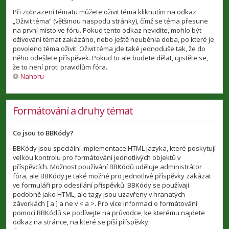
Při zobrazení tématu můžete oživit téma kliknutím na odkaz
„Oživit téma“ (většinou naspodu stránky), čímž se téma přesune
na první místo ve fóru. Pokud tento odkaz nevidíte, mohlo být
oživování témat zakázáno, nebo ještě neuběhla doba, po které je
povoleno téma oživit. Oživit téma jde také jednoduše tak, že do
něho odešlete příspěvek. Pokud to ale budete dělat, ujistěte se,
že to není proti pravidlům fóra.
Nahoru
Formátování a druhy témat
Co jsou to BBKódy?
BBKódy jsou speciální implementace HTML jazyka, které poskytují
velkou kontrolu pro formátování jednotlivých objektů v
příspěvcích. Možnost používání BBKódů uděluje administrátor
fóra, ale BBKódy je také možné pro jednotlivé příspěvky zakázat
ve formuláři pro odesílání příspěvků. BBKódy se používají
podobně jako HTML, ale tagy jsou uzavřeny v hranatých
závorkách [ a ] a ne v < a >. Pro více informací o formátování
pomocí BBKódů se podívejte na průvodce, ke kterému najdete
odkaz na stránce, na které se píší příspěvky.