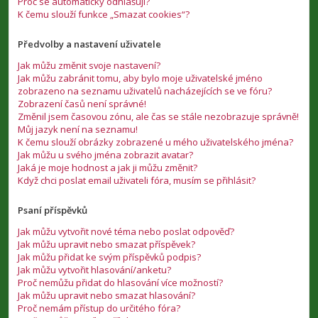
Proč se automaticky odhlašuji?
K čemu slouží funkce „Smazat cookies“?
Předvolby a nastavení uživatele
Jak můžu změnit svoje nastavení?
Jak můžu zabránit tomu, aby bylo moje uživatelské jméno
zobrazeno na seznamu uživatelů nacházejících se ve fóru?
Zobrazení časů není správné!
Změnil jsem časovou zónu, ale čas se stále nezobrazuje správně!
Můj jazyk není na seznamu!
K čemu slouží obrázky zobrazené u mého uživatelského jména?
Jak můžu u svého jména zobrazit avatar?
Jaká je moje hodnost a jak ji můžu změnit?
Když chci poslat email uživateli fóra, musím se přihlásit?
Psaní příspěvků
Jak můžu vytvořit nové téma nebo poslat odpověď?
Jak můžu upravit nebo smazat příspěvek?
Jak můžu přidat ke svým příspěvků podpis?
Jak můžu vytvořit hlasování/anketu?
Proč nemůžu přidat do hlasování více možností?
Jak můžu upravit nebo smazat hlasování?
Proč nemám přístup do určitého fóra?