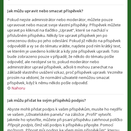
Jak můžu upravit nebo smazat příspěvek?
Pokud nejste administrátor nebo moderátor, můžete pouze
upravovat nebo mazat svoje vlastní příspěvky. Příspěvek můžete
upravit po kliknutí na tlačítko „Upravit“, které se nachází v
příslušném příspěvku. Někdy lze upravit příspěvek jen po
omezenou dobu po jeho odeslání. Pokud již někdo na příspěvek
odpověděl a vy se do tématu vrátíte, najdete pod ním krátký text,
ve kterém je uvedeno kolikrát a kdy jste příspěvek upravili. Toto
bude zobrazeno pouze v případě, že někdo do tématu pošle
odpověď, ale neobjeví se to, pokud moderátor nebo
administrátor upraví příspěvek, ačkoli ti mohou zanechat na
základě vlastního uvážení vzkaz, proč příspěvek upravili. Vezměte
prosím na vědomí, že normální uživatelé nemůžou smazat
příspěvek, když k němu někdo pošle odpověď.
Nahoru
Jak můžu přidat ke svým příspěvků podpis?
Abyste mohli přidat podpis k vašim příspěvkům, musíte ho nejdřív
ve vašem „Uživatelském panelu“ na záložce „Profil“ vytvořit.
Jakmile ho vytvoříte, můžete při psaní příspěvku zatrhnout políčko
Připojit podpis
, čímž váš podpis k příspěvku připojíte. Pomocí
možnosti „Připojit můj podpis ke všem mým příspěvkům“, kterou