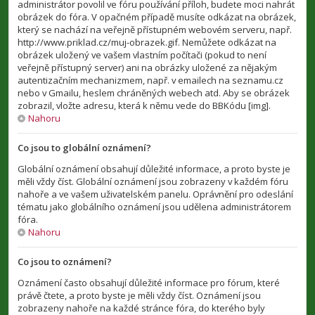
administrátor povolil ve fóru používání příloh, budete moci nahrát
obrázek do fóra. V opačném případě musíte odkázat na obrázek,
který se nachází na veřejně přístupném webovém serveru, např.
http://www.priklad.cz/muj-obrazek.gif. Nemůžete odkázat na
obrázek uložený ve vašem vlastním počítači (pokud to není
veřejně přístupný server) ani na obrázky uložené za nějakým
autentizačním mechanizmem, např. v emailech na seznamu.cz
nebo v Gmailu, heslem chráněných webech atd. Aby se obrázek
zobrazil, vložte adresu, která k němu vede do BBKódu [img].
Nahoru
Co jsou to globální oznámení?
Globální oznámení obsahují důležité informace, a proto byste je
měli vždy číst. Globální oznámení jsou zobrazeny v každém fóru
nahoře a ve vašem uživatelském panelu. Oprávnění pro odeslání
tématu jako globálního oznámení jsou udělena administrátorem
fóra.
Nahoru
Co jsou to oznámení?
Oznámení často obsahují důležité informace pro fórum, které
právě čtete, a proto byste je měli vždy číst. Oznámení jsou
zobrazeny nahoře na každé stránce fóra, do kterého byly