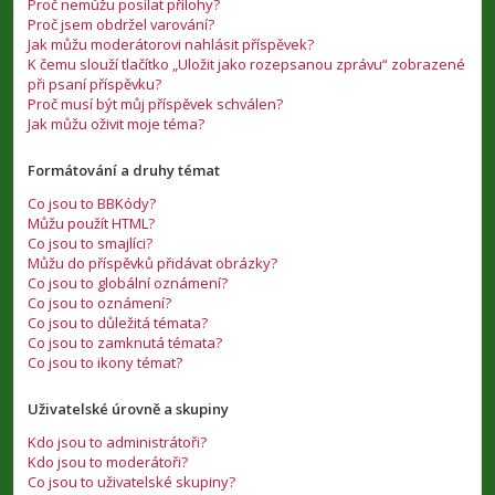
Proč nemůžu posílat přílohy?
Proč jsem obdržel varování?
Jak můžu moderátorovi nahlásit příspěvek?
K čemu slouží tlačítko „Uložit jako rozepsanou zprávu“ zobrazené
při psaní příspěvku?
Proč musí být můj příspěvek schválen?
Jak můžu oživit moje téma?
Formátování a druhy témat
Co jsou to BBKódy?
Můžu použít HTML?
Co jsou to smajlíci?
Můžu do příspěvků přidávat obrázky?
Co jsou to globální oznámení?
Co jsou to oznámení?
Co jsou to důležitá témata?
Co jsou to zamknutá témata?
Co jsou to ikony témat?
Uživatelské úrovně a skupiny
Kdo jsou to administrátoři?
Kdo jsou to moderátoři?
Co jsou to uživatelské skupiny?