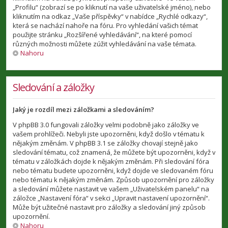
„Profilu“ (zobrazí se po kliknutí na vaše uživatelské jméno), nebo
kliknutím na odkaz „Vaše příspěvky“ v nabídce „Rychlé odkazy“,
která se nachází nahoře na fóru. Pro vyhledání vašich témat
použijte stránku „Rozšířené vyhledávání“, na které pomocí
různých možnosti můžete zúžit vyhledávání na vaše témata.
Nahoru
Sledování a záložky
Jaký je rozdíl mezi záložkami a sledováním?
V phpBB 3.0 fungovali záložky velmi podobně jako záložky ve
vašem prohlížeči. Nebyli jste upozorněni, když došlo v tématu k
nějakým změnám. V phpBB 3.1 se záložky chovají stejně jako
sledování tématu, což znamená, že můžete být upozorněni, když v
tématu v záložkách dojde k nějakým změnám. Při sledování fóra
nebo tématu budete upozorněni, když dojde ve sledovaném fóru
nebo tématu k nějakým změnám. Způsob upozornění pro záložky
a sledování můžete nastavit ve vašem „Uživatelském panelu“ na
záložce „Nastavení fóra“ v sekci „Upravit nastavení upozornění“.
Může být užitečné nastavit pro záložky a sledování jiný způsob
upozornění.
Nahoru