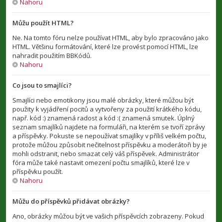
Nahoru
Můžu použít HTML?
Ne. Na tomto fóru nelze používat HTML, aby bylo zpracováno jako
HTML. Většinu formátování, které lze provést pomocí HTML, lze
nahradit použitím BBKódů.
Nahoru
Co jsou to smajlíci?
Smajlíci nebo emotikony jsou malé obrázky, které můžou být
použity k vyjádření pocitů a vytvořeny za použití krátkého kódu,
např. kód :) znamená radost a kód :( znamená smutek. Úplný
seznam smajlíků najdete na formuláři, na kterém se tvoří zprávy
a příspěvky. Pokuste se nepoužívat smajlíky v příliš velkém počtu,
protože můžou způsobit nečitelnost příspěvku a moderátoři by je
mohli odstranit, nebo smazat celý váš příspěvek. Administrátor
fóra může také nastavit omezení počtu smajlíků, které lze v
příspěvku použít.
Nahoru
Můžu do příspěvků přidávat obrázky?
Ano, obrázky můžou být ve vašich příspěvcích zobrazeny. Pokud