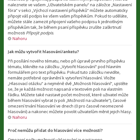
naleznete ve vašem „Uživatelském panelu“ na záložce „Nastavení
fóra“ v sekci „Výchozí nastavení příspěvků“ můžete automaticky
připojit váš podpis ke všem vašim příspěvkům. Pokud to uděláte,
můžete stále zamezit připojení vašeho podpisu k jednotlivým
příspěvkům tak, že během psaní příspěvku zrušíte zaškrtnutí
možnosti
Připojit podpis
.
Nahoru
Jak můžu vytvořit hlasování/anketu?
Při posílání nového tématu, nebo při úpravě prvního příspěvku
tématu, klikněte na záložku „Vytvořit hlasování“ pod hlavním
formulářem pro text příspěvku. Pokud tuto záložku nevidíte,
nemáte potřebné oprávnění k vytvoření hlasování. Vložte
„Hlasovací otázku“ a nejméně dvě „Možnosti hlasování“, ujistěte
se, že je každá možnost napsaná v textovém poli na vlastním
řádku. Můžete také nastavit počet možností, které uživatel může
během hlasování vybrat (v poli „Možností na uživatele“), časové
omezení trvání hlasování ve dnech (0 pro časově neomezené
hlasování) a nakonec můžete povolit uživatelům měnit jejich hlasy.
Nahoru
Proč nemůžu přidat do hlasování více možností?
Omezení počtu možností v hlasování je nastaveno