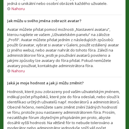
jedná o unikátní nebo osobní obrázek každého uživatele.
Nahoru
Jak můžu u svého jména zobrazit avatar?
Avatar můžete přidat pomocí možnosti „Nastavení avataru“,
kterou najdete ve vašem „Uživatelském panelu“ na záložce
„Profil“. Avatar můžete přidat jedním z následujících způsobů:
použít Gravatar, vybrat si avatar v Galerii, použít vzdálený avatar
(z jiného webu), nebo avatar nahrát do tohoto fóra. Záleží na
administrátorovi fóra, jestli je používání avatarů povoleno a
jakými způsoby lze avatary do fóra přidat. Pokud nemůžete
avatary používat, kontaktujte administrátora fóra.
Nahoru
Jaká je moje hodnost a jak ji můžu změnit?
Hodnosti, které jsou zobrazeny pod vaším uživatelským jménem,
indikují počet příspěvků, které jste do fóra odeslali, nebo slouží k
identifikaci určitých uživatelů např. moderátorů a administrátorů.
Obecně řečeno, nemůžete sami změnit znění žádných hodností
ve fóru, protože jsou nastaveny administrátorem fóra. Prosím,
nezatěžujte fórum zbytečným přispíváním jen proto, abyste
dosáhli vyšší hodnosti. Na většině fór to nebude tolerováno a
moderátor nebo administrátor jednoduše sníží váš počet