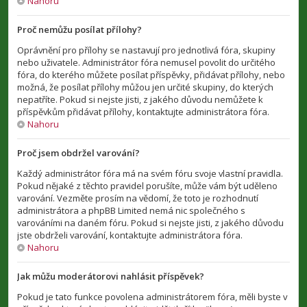
Nahoru
Proč nemůžu posílat přílohy?
Oprávnění pro přílohy se nastavují pro jednotlivá fóra, skupiny
nebo uživatele. Administrátor fóra nemusel povolit do určitého
fóra, do kterého můžete posílat příspěvky, přidávat přílohy, nebo
možná, že posílat přílohy můžou jen určité skupiny, do kterých
nepatříte. Pokud si nejste jisti, z jakého důvodu nemůžete k
příspěvkům přidávat přílohy, kontaktujte administrátora fóra.
Nahoru
Proč jsem obdržel varování?
Každý administrátor fóra má na svém fóru svoje vlastní pravidla.
Pokud nějaké z těchto pravidel porušíte, může vám být uděleno
varování. Vezměte prosím na vědomí, že toto je rozhodnutí
administrátora a phpBB Limited nemá nic společného s
varováními na daném fóru. Pokud si nejste jisti, z jakého důvodu
jste obdrželi varování, kontaktujte administrátora fóra.
Nahoru
Jak můžu moderátorovi nahlásit příspěvek?
Pokud je tato funkce povolena administrátorem fóra, měli byste v