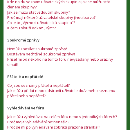
Kde najdu seznam uživatelských skupin a jak se můžu stát
členem skupiny?
Jak se můžu stát vedoucím skupiny?
Proč mají některé uživatelské skupiny jinou barvu?
Co je to „Výchozí uživatelská skupina“?
K čemu slouží odkaz „Tým“?
Soukromé zprávy
Nemůžu posílat soukromé zprávy!
Dostávám nechtěné soukromé zprávy!
Přišel mi od někoho na tomto fóru nevyžádaný nebo urážlivý
email!
Přátelé a nepřátelé
Co jsou seznamy přátel a nepřátel?
Jak můžu přidat nebo odstranit uživatele do/z mého seznamu
přátel nebo nepřátel?
Vyhledávání ve fóru
Jak můžu vyhledávat na celém fóru nebo v jednotlivých fórech?
Proč moje vyhledávání nic nenašlo?
Proč se mi po vyhledávání zobrazí prázdná stránka!?