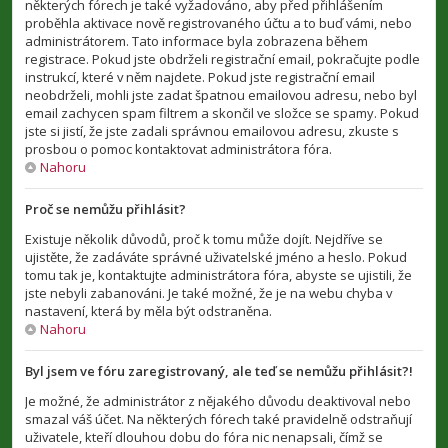
některých fórech je také vyžadováno, aby před přihlášením
proběhla aktivace nově registrovaného účtu a to buď vámi, nebo
administrátorem. Tato informace byla zobrazena během
registrace. Pokud jste obdrželi registrační email, pokračujte podle
instrukcí, které v něm najdete. Pokud jste registrační email
neobdrželi, mohli jste zadat špatnou emailovou adresu, nebo byl
email zachycen spam filtrem a skončil ve složce se spamy. Pokud
jste si jistí, že jste zadali správnou emailovou adresu, zkuste s
prosbou o pomoc kontaktovat administrátora fóra.
Nahoru
Proč se nemůžu přihlásit?
Existuje několik důvodů, proč k tomu může dojít. Nejdříve se
ujistěte, že zadáváte správné uživatelské jméno a heslo. Pokud
tomu tak je, kontaktujte administrátora fóra, abyste se ujistili, že
jste nebyli zabanováni. Je také možné, že je na webu chyba v
nastavení, která by měla být odstraněna.
Nahoru
Byl jsem ve fóru zaregistrovaný, ale teď se nemůžu přihlásit?!
Je možné, že administrátor z nějakého důvodu deaktivoval nebo
smazal váš účet. Na některých fórech také pravidelně odstraňují
uživatele, kteří dlouhou dobu do fóra nic nenapsali, čímž se