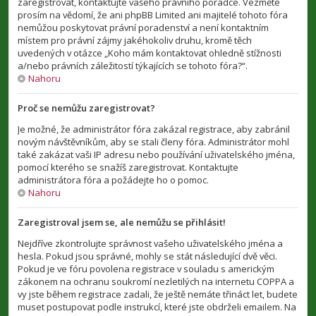
zaregistrovat, kontaktujte vašeho právního poradce. Vezměte
prosím na vědomí, že ani phpBB Limited ani majitelé tohoto fóra
nemůžou poskytovat právní poradenství a není kontaktním
místem pro právní zájmy jakéhokoliv druhu, kromě těch
uvedených v otázce „Koho mám kontaktovat ohledně stížnosti
a/nebo právních záležitostí týkajících se tohoto fóra?“.
Nahoru
Proč se nemůžu zaregistrovat?
Je možné, že administrátor fóra zakázal registrace, aby zabránil
novým návštěvníkům, aby se stali členy fóra. Administrátor mohl
také zakázat vaši IP adresu nebo používání uživatelského jména,
pomocí kterého se snažíš zaregistrovat. Kontaktujte
administrátora fóra a požádejte ho o pomoc.
Nahoru
Zaregistroval jsem se, ale nemůžu se přihlásit!
Nejdříve zkontrolujte správnost vašeho uživatelského jména a
hesla. Pokud jsou správné, mohly se stát následující dvě věci.
Pokud je ve fóru povolena registrace v souladu s americkým
zákonem na ochranu soukromí nezletilých na internetu COPPA a
vy jste během registrace zadali, že ještě nemáte třináct let, budete
muset postupovat podle instrukcí, které jste obdrželi emailem. Na