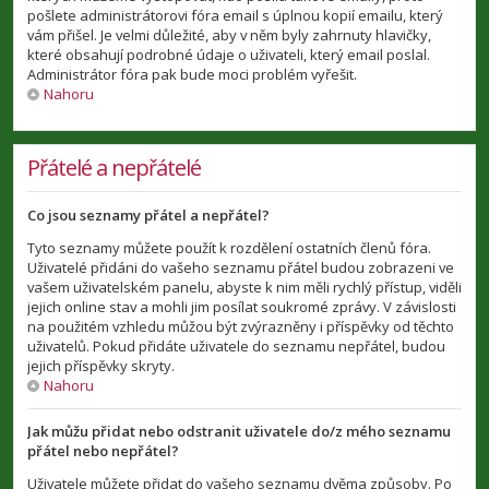
pošlete administrátorovi fóra email s úplnou kopií emailu, který
vám přišel. Je velmi důležité, aby v něm byly zahrnuty hlavičky,
které obsahují podrobné údaje o uživateli, který email poslal.
Administrátor fóra pak bude moci problém vyřešit.
Nahoru
Přátelé a nepřátelé
Co jsou seznamy přátel a nepřátel?
Tyto seznamy můžete použít k rozdělení ostatních členů fóra.
Uživatelé přidáni do vašeho seznamu přátel budou zobrazeni ve
vašem uživatelském panelu, abyste k nim měli rychlý přístup, viděli
jejich online stav a mohli jim posílat soukromé zprávy. V závislosti
na použitém vzhledu můžou být zvýrazněny i příspěvky od těchto
uživatelů. Pokud přidáte uživatele do seznamu nepřátel, budou
jejich příspěvky skryty.
Nahoru
Jak můžu přidat nebo odstranit uživatele do/z mého seznamu
přátel nebo nepřátel?
Uživatele můžete přidat do vašeho seznamu dvěma způsoby. Po