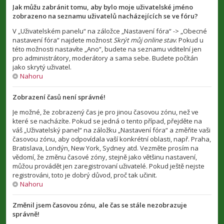
Jak můžu zabránit tomu, aby bylo moje uživatelské jméno
zobrazeno na seznamu uživatelů nacházejících se ve fóru?
V „Uživatelském panelu“ na záložce „Nastavení fóra“ -> „Obecné
nastavení fóra“ najdete možnost
Skrýt můj online stav
. Pokud u
této možnosti nastavíte „Ano“, budete na seznamu viditelní jen
pro administrátory, moderátory a sama sebe. Budete počítán
jako skrytý uživatel.
Nahoru
Zobrazení časů není správné!
Je možné, že zobrazený čas je pro jinou časovou zónu, než ve
které se nacházíte. Pokud se jedná o tento případ, přejděte na
váš „Uživatelský panel“ na záložku „Nastavení fóra“ a změňte vaši
časovou zónu, aby odpovídala vaší konkrétní oblasti, např. Praha,
Bratislava, Londýn, New York, Sydney atd. Vezměte prosím na
vědomí, že změnu časové zóny, stejně jako většinu nastavení,
můžou provádět jen zaregistrovaní uživatelé. Pokud ještě nejste
registrováni, toto je dobrý důvod, proč tak učinit.
Nahoru
Změnil jsem časovou zónu, ale čas se stále nezobrazuje
správně!