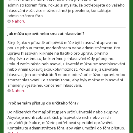
administrátorem fóra. Pokud si myslíte, že potřebujete do vašeho
hlasování vložit více možností než je povoleno, kontaktujte
administrátora fóra.
Nahoru
Jak můžu upravit nebo smazat hlasování?
Stejně jako v případě příspěvků může být hlasování upraveno
pouze jeho autorem, moderátorem nebo administrátorem. Pro
úpravu hlasování klikněte na tlačítko pro úpravu prvního
příspěvku v tématu, ke kterému je hlasování vždy připojeno.
Pokud zatím nikdo nehlasoval, uživatelé můžou smazat hlasování
nebo v něm upravit jakoukoliv možnost. Pokud ale již uživatelé
hlasovali, jen administrátoři nebo moderátoři můžou upravit nebo
smazat hlasování. To zabrání tomu, aby byly možnosti hlasování
změněny v ještě neukončeném hlasování.
Nahoru
Proč nemám přístup do určitého fóra?
Do některých fór mají přístup jen určití uživatelé nebo skupiny.
Abyste je mohli zobrazit, číst, přispívat do nich nebo v nich
provádět jiné akce, můžete potřebovat speciální oprávnění.
Kontaktujte administrátora fóra, aby vám umožnil do fóra přístup.