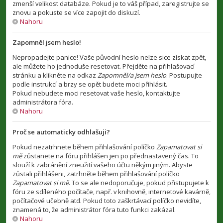
zmenší velikost databáze. Pokud je to váš případ, zaregistrujte se
znovu a pokuste se více zapojit do diskuzí.
Nahoru
Zapomněl jsem heslo!
Nepropadejte panice! Vaše původní heslo nelze sice získat zpět,
ale můžete ho jednoduše resetovat. Přejděte na přihlašovací
stránku a klikněte na odkaz
Zapomněl/a jsem heslo
. Postupujte
podle instrukcí a brzy se opět budete moci přihlásit.
Pokud nebudete moci resetovat vaše heslo, kontaktujte
administrátora fóra.
Nahoru
Proč se automaticky odhlašuji?
Pokud nezatrhnete během přihlašování políčko
Zapamatovat si
mě
zůstanete na fóru přihlášen jen po přednastavený čas. To
slouží k zabránění zneužití vašeho účtu někým jiným. Abyste
zůstali přihlášeni, zatrhněte během přihlašování políčko
Zapamatovat si mě
. To se ale nedoporučuje, pokud přistupujete k
fóru ze sdíleného počítače, např. v knihovně, internetové kavárně,
počítačové učebně atd. Pokud toto zaškrtávací políčko nevidíte,
znamená to, že administrátor fóra tuto funkci zakázal.
Nahoru