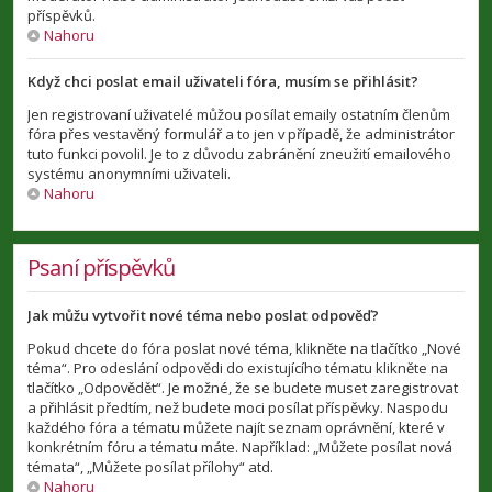
příspěvků.
Nahoru
Když chci poslat email uživateli fóra, musím se přihlásit?
Jen registrovaní uživatelé můžou posílat emaily ostatním členům
fóra přes vestavěný formulář a to jen v případě, že administrátor
tuto funkci povolil. Je to z důvodu zabránění zneužití emailového
systému anonymními uživateli.
Nahoru
Psaní příspěvků
Jak můžu vytvořit nové téma nebo poslat odpověď?
Pokud chcete do fóra poslat nové téma, klikněte na tlačítko „Nové
téma“. Pro odeslání odpovědi do existujícího tématu klikněte na
tlačítko „Odpovědět“. Je možné, že se budete muset zaregistrovat
a přihlásit předtím, než budete moci posílat příspěvky. Naspodu
každého fóra a tématu můžete najít seznam oprávnění, které v
konkrétním fóru a tématu máte. Například: „Můžete posílat nová
témata“, „Můžete posílat přílohy“ atd.
Nahoru