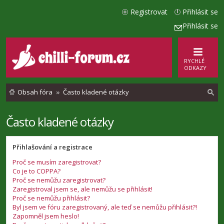
Registrovat
Přihlásit se
Přihlásit se
RYCHLÉ
ODKAZY
Obsah fóra
Často kladené otázky
Často kladené otázky
l
e
Přihlašování a registrace
d
Proč se musím zaregistrovat?
a
Co je to COPPA?
t
Proč se nemůžu zaregistrovat?
Zaregistroval jsem se, ale nemůžu se přihlásit!
Proč se nemůžu přihlásit?
Byl jsem ve fóru zaregistrovaný, ale teď se nemůžu přihlásit?!
Zapomněl jsem heslo!