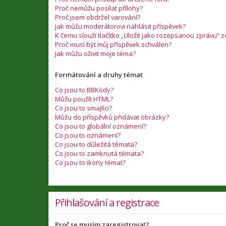
Proč nemůžu posílat přílohy?
Proč jsem obdržel varování?
Jak můžu moderátorovi nahlásit příspěvek?
K čemu slouží tlačítko „Uložit jako rozepsanou zprávu“ 
Proč musí být můj příspěvek schválen?
Jak můžu oživit moje téma?
Formátování a druhy témat
Co jsou to BBKódy?
Můžu použít HTML?
Co jsou to smajlíci?
Můžu do příspěvků přidávat obrázky?
Co jsou to globální oznámení?
Co jsou to oznámení?
Co jsou to důležitá témata?
Co jsou to zamknutá témata?
Co jsou to ikony témat?
Přihlašování a registrace
Proč se musím zaregistrovat?