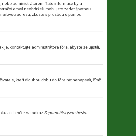
i, nebo administrátorem. Tato informace byla
strační email neobdrželi, mohli jste zadat špatnou
u emailovou adresu, zkuste s prosbou o pomoc
je, kontaktujte administrátora fóra, abyste se ujistili,
ivatele, kteří dlouhou dobu do fóra nic nenapsali, čímž
ánku a klikněte na odkaz
Zapomněl/a jsem heslo
.