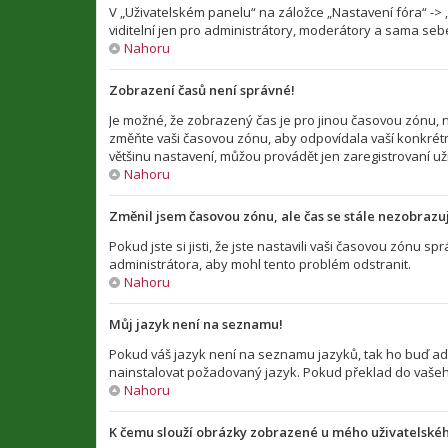
V „Uživatelském panelu“ na záložce „Nastavení fóra“ -
viditelní jen pro administrátory, moderátory a sama sebe
Nahoru
Zobrazení časů není správné!
Je možné, že zobrazený čas je pro jinou časovou zónu, n
změňte vaši časovou zónu, aby odpovídala vaší konkrétn
většinu nastavení, můžou provádět jen zaregistrovaní uživ
Nahoru
Změnil jsem časovou zónu, ale čas se stále nezobrazu
Pokud jste si jisti, že jste nastavili vaši časovou zónu
administrátora, aby mohl tento problém odstranit.
Nahoru
Můj jazyk není na seznamu!
Pokud váš jazyk není na seznamu jazyků, tak ho buď admi
nainstalovat požadovaný jazyk. Pokud překlad do vašeho
Nahoru
K čemu slouží obrázky zobrazené u mého uživatelské