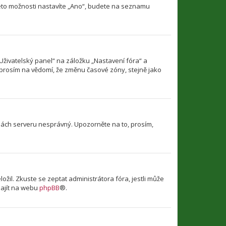
této možnosti nastavíte „Ano“, budete na seznamu
Uživatelský panel“ na záložku „Nastavení fóra“ a
 prosím na vědomí, že změnu časové zóny, stejně jako
dinách serveru nesprávný. Upozorněte na to, prosím,
il. Zkuste se zeptat administrátora fóra, jestli může
najít na webu
phpBB
®.