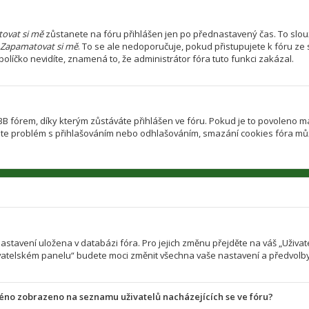
ovat si mě
zůstanete na fóru přihlášen jen po přednastavený čas. To slouž
Zapamatovat si mě
. To se ale nedoporučuje, pokud přistupujete k fóru ze 
olíčko nevidíte, znamená to, že administrátor fóra tuto funkci zakázal.
fórem, díky kterým zůstáváte přihlášen ve fóru. Pokud je to povoleno ma
d máte problém s přihlašováním nebo odhlašováním, smazání cookies fóra m
 nastavení uložena v databázi fóra. Pro jejich změnu přejděte na váš „Uživ
ivatelském panelu“ budete moci změnit všechna vaše nastavení a předvolby
méno zobrazeno na seznamu uživatelů nacházejících se ve fóru?