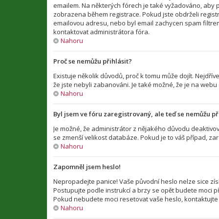
emailem. Na některých fórech je také vyžadováno, aby p
zobrazena během registrace. Pokud jste obdrželi registra
emailovou adresu, nebo byl email zachycen spam filtrem 
kontaktovat administrátora fóra.
Nahoru
Proč se nemůžu přihlásit?
Existuje několik důvodů, proč k tomu může dojít. Nejdříve
že jste nebyli zabanováni. Je také možné, že je na webu
Nahoru
Byl jsem ve fóru zaregistrovaný, ale teď se nemůžu při
Je možné, že administrátor z nějakého důvodu deaktivova
se zmenší velikost databáze. Pokud je to váš případ, zar
Nahoru
Zapomněl jsem heslo!
Nepropadejte panice! Vaše původní heslo nelze sice zís
Postupujte podle instrukcí a brzy se opět budete moci při
Pokud nebudete moci resetovat vaše heslo, kontaktujte 
Nahoru