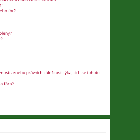
m?
nebo fór?
voleny?
y?
osti a/nebo právních záležitostí týkajících se tohoto
ra fóra?