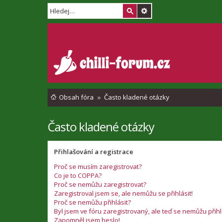
Obsah fóra
Často kladené otázky
Často kladené otázky
Přihlašování a registrace
Proč se musím zaregistrovat?
Co je to COPPA?
Proč se nemůžu zaregistrovat?
Zaregistroval jsem se, ale nemůžu se přihlásit!
Proč se nemůžu přihlásit?
Byl jsem ve fóru zaregistrovaný, ale teď se nemůžu přihl
Zapomněl jsem heslo!