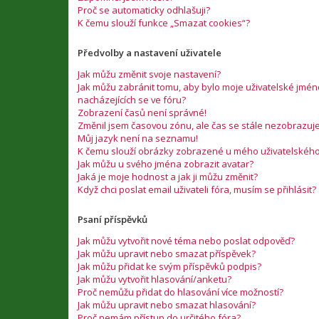
Proč se automaticky odhlašuji?
K čemu slouží funkce „Smazat cookies“?
Předvolby a nastavení uživatele
Jak můžu změnit svoje nastavení?
Jak můžu zabránit tomu, aby bylo moje uživatelské jm
nacházejících se ve fóru?
Zobrazení časů není správné!
Změnil jsem časovou zónu, ale čas se stále nezobrazuj
Můj jazyk není na seznamu!
K čemu slouží obrázky zobrazené u mého uživatelskéh
Jak můžu u svého jména zobrazit avatar?
Jaká je moje hodnost a jak ji můžu změnit?
Když chci poslat email uživateli fóra, musím se přihlásit?
Psaní příspěvků
Jak můžu vytvořit nové téma nebo poslat odpověď?
Jak můžu upravit nebo smazat příspěvek?
Jak můžu přidat ke svým příspěvků podpis?
Jak můžu vytvořit hlasování/anketu?
Proč nemůžu přidat do hlasování více možností?
Jak můžu upravit nebo smazat hlasování?
Proč nemám přístup do určitého fóra?