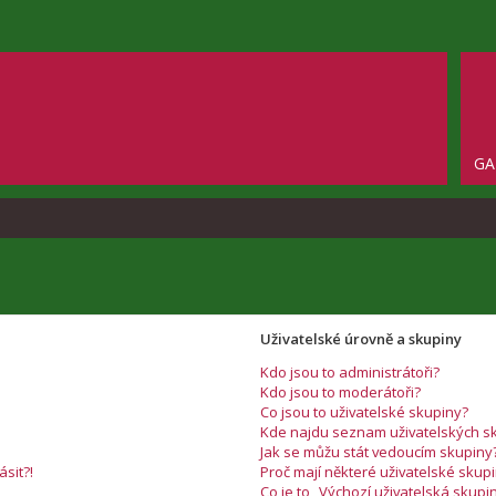
GA
Uživatelské úrovně a skupiny
Kdo jsou to administrátoři?
Kdo jsou to moderátoři?
Co jsou to uživatelské skupiny?
Kde najdu seznam uživatelských sk
Jak se můžu stát vedoucím skupiny
ásit?!
Proč mají některé uživatelské skup
Co je to „Výchozí uživatelská skupi