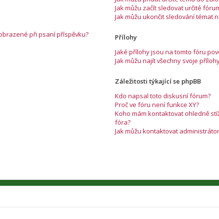
Jak můžu začít sledovat určité fóru
Jak můžu ukončit sledování témat 
zobrazené při psaní příspěvku?
Přílohy
Jaké přílohy jsou na tomto fóru po
Jak můžu najít všechny svoje příloh
Záležitosti týkající se phpBB
Kdo napsal toto diskusní fórum?
Proč ve fóru není funkce XY?
Koho mám kontaktovat ohledně stížn
fóra?
Jak můžu kontaktovat administráto