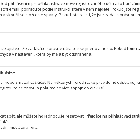
řed přihlášením proběhla aktivace nově registrovaného účtu a to buď vám
ční email, pokračujte podle instrukcí, které v něm najdete. Pokud jste regi
a skončil ve složce se spamy. Pokud jste si jistí, že jste zadali správno
 se ujistěte, že zadáváte správné uživatelské jméno a heslo. Pokud tomu tak 
 chyba v nastavení, která by měla být odstraněna.
hlásit?!
l nebo smazal váš účet. Na některých fórech také pravidelně odstraňují už
egistrujte se znovu a pokuste se více zapojit do diskuzí.
kat zpět, ale můžete ho jednoduše resetovat. Přejděte na přihlašovací str
hlásit.
administrátora fóra.