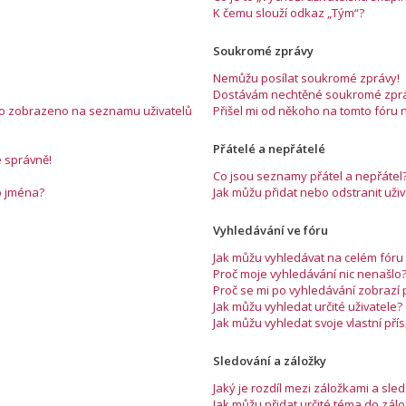
K čemu slouží odkaz „Tým“?
Soukromé zprávy
Nemůžu posílat soukromé zprávy!
Dostávám nechtěné soukromé zprá
éno zobrazeno na seznamu uživatelů
Přišel mi od někoho na tomto fóru 
Přátelé a nepřátelé
e správně!
Co jsou seznamy přátel a nepřátel
o jména?
Jak můžu přidat nebo odstranit už
Vyhledávání ve fóru
Jak můžu vyhledávat na celém fóru 
Proč moje vyhledávání nic nenašlo
Proč se mi po vyhledávání zobrazí
Jak můžu vyhledat určité uživatele?
Jak můžu vyhledat svoje vlastní př
Sledování a záložky
Jaký je rozdíl mezi záložkami a sl
Jak můžu přidat určité téma do zál