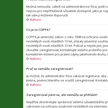
Možná nemusíte, záleží na administrátorovi fóra, jestli n
nejsou pro nepřihlášené uživatele dostupné, jako je např
tak vám ji můžeme doporučit.
Nahoru
Co je to COPPA?
COPPA je americký zákon z roku 1998 na ochranu soukro
nezletilých osob mladších 13 let, získaly písemný souh
nezletilých osob mladších 13 let. Pokud si nejste jisti, 
zkoušíte zaregistrovat, kontaktujte vašeho právního po
kontaktním místem pro právní zájmy jakéhokoliv druhu, k
Nahoru
Proč se nemůžu zaregistrovat?
Je možné, že administrátor fóra zakázal registrace, aby
jména, pomocí kterého se snažíš zaregistrovat. Kontakt
Nahoru
Zaregistroval jsem se, ale nemůžu se přihlásit!
Nejdříve zkontrolujte správnost vašeho uživatelského jm
zákonem na ochranu soukromí nezletilých na internetu CO