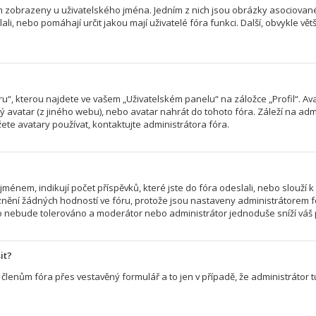
ch zobrazeny u uživatelského jména. Jedním z nich jsou obrázky asociované 
slali, nebo pomáhají určit jakou mají uživatelé fóra funkci. Další, obvykle v
“, kterou najdete ve vašem „Uživatelském panelu“ na záložce „Profil“. Av
ený avatar (z jiného webu), nebo avatar nahrát do tohoto fóra. Záleží na admi
te avatary používat, kontaktujte administrátora fóra.
énem, indikují počet příspěvků, které jste do fóra odeslali, nebo slouží k 
nění žádných hodností ve fóru, protože jsou nastaveny administrátorem f
r to nebude tolerováno a moderátor nebo administrátor jednoduše sníží váš 
it?
členům fóra přes vestavěný formulář a to jen v případě, že administrátor tu