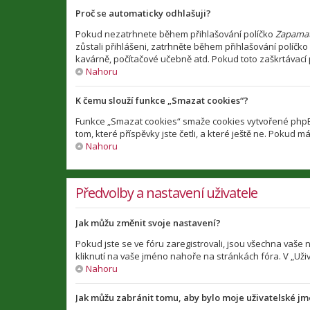
Proč se automaticky odhlašuji?
Pokud nezatrhnete během přihlašování políčko
Zapamat
zůstali přihlášeni, zatrhněte během přihlašování políčko
kavárně, počítačové učebně atd. Pokud toto zaškrtávací p
Nahoru
K čemu slouží funkce „Smazat cookies“?
Funkce „Smazat cookies“ smaže cookies vytvořené phpBB 
tom, které příspěvky jste četli, a které ještě ne. Poku
Nahoru
Předvolby a nastavení uživatele
Jak můžu změnit svoje nastavení?
Pokud jste se ve fóru zaregistrovali, jsou všechna vaše
kliknutí na vaše jméno nahoře na stránkách fóra. V „Už
Nahoru
Jak můžu zabránit tomu, aby bylo moje uživatelské j