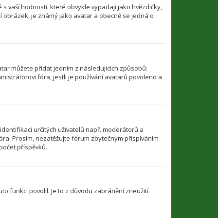
s vaší hodností, které obvykle vypadají jako hvězdičky,
ětší obrázek, je známý jako avatar a obecně se jedná o
atar můžete přidat jedním z následujících způsobů:
nistrátorovi fóra, jestli je používání avatarů povoleno a
identifikaci určitých uživatelů např. moderátorů a
óra. Prosím, nezatěžujte fórum zbytečným přispíváním
počet příspěvků.
to funkci povolil. Je to z důvodu zabránění zneužití