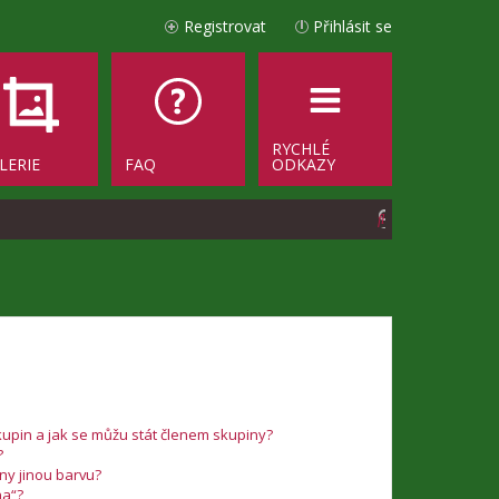
Registrovat
Přihlásit se
RYCHLÉ
LERIE
FAQ
ODKAZY
H
l
e
d
a
t
upin a jak se můžu stát členem skupiny?
?
iny jinou barvu?
na“?