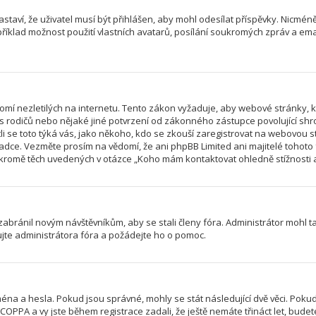
astaví, že uživatel musí být přihlášen, aby mohl odesílat příspěvky. Nicméně
íklad možnost použití vlastních avatarů, posílání soukromých zpráv a email
mí nezletilých na internetu. Tento zákon vyžaduje, aby webové stránky,
las rodičů nebo nějaké jiné potvrzení od zákonného zástupce povolující sh
jestli se toto týká vás, jako někoho, kdo se zkouší zaregistrovat na webovo
radce. Vezměte prosím na vědomí, že ani phpBB Limited ani majitelé tohot
romě těch uvedených v otázce „Koho mám kontaktovat ohledně stížnosti a/n
 zabránil novým návštěvníkům, aby se stali členy fóra. Administrátor mohl 
ujte administrátora fóra a požádejte ho o pomoc.
éna a hesla. Pokud jsou správné, mohly se stát následující dvě věci. Poku
PPA a vy jste během registrace zadali, že ještě nemáte třináct let, budete