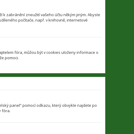
í k zabránění zneužití vašeho účtu někým jiným. Abyste
sdíleného počítače, např. v knihovně, internetové
jitelem fóra, můžou být v cookies uloženy informace o
ůže pomoci.
atelský panel“ pomocí odkazu, který obvykle najdete po
 fóra.