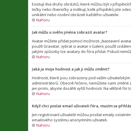
Existují dva druhy obrázků, které můžou být v příspěvcí
tečky nebo čtverečky a indikují, kolik příspěvků jste ode
unikátní nebo osobní obrázek každého uživatele.
Nahoru
Jak můžu u svého jména zobrazit avatar?
Avatar můžete přidat pomocí možnosti „Nastavení avataru
použít Gravatar, vybrat si avatar v Galerii, použít vzdál
jakými způsoby lze avatary do fóra přidat. Pokud nemůže
Nahoru
Jaká je moje hodnost a jak ji můžu změnit?
Hodnosti, které jsou zobrazeny pod vaším uživatelským jm
administrátorů. Obecně řečeno, nemůžete sami změnit z
jen proto, abyste dosáhli vyšší hodnosti. Na většině fó
Nahoru
Když chci poslat email uživateli fóra, musím se přihlás
Jen registrovaní uživatelé můžou posílat emaily ostatním 
emailového systému anonymními uživateli.
Nahoru