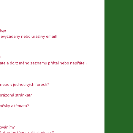
vy!
nevyžádaný nebo urážlivý email!
?
ivatele do/z mého seznamu přátel nebo nepřátel?
nebo v jednotlivých fórech?
?
 prázdná stránka!?
íspěvky a témata?
edováním?
ožek nebo téma začít sledovat?