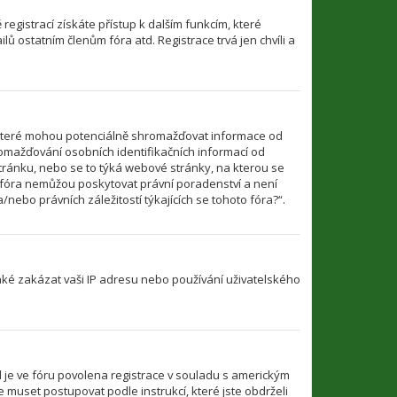
 registrací získáte přístup k dalším funkcím, které
ů ostatním členům fóra atd. Registrace trvá jen chvíli a
 které mohou potenciálně shromažďovat informace od
romažďování osobních identifikačních informací od
u stránku, nebo se to týká webové stránky, na kterou se
o fóra nemůžou poskytovat právní poradenství a není
ebo právních záležitostí týkajících se tohoto fóra?“.
také zakázat vaši IP adresu nebo používání uživatelského
d je ve fóru povolena registrace v souladu s americkým
 muset postupovat podle instrukcí, které jste obdrželi