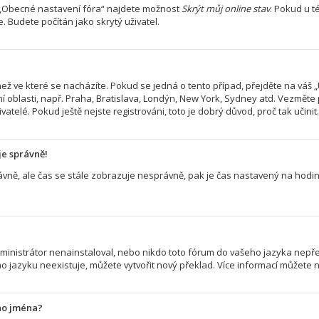
> „Obecné nastavení fóra“ najdete možnost
Skrýt můj online stav
. Pokud u 
. Budete počítán jako skrytý uživatel.
ež ve které se nacházíte. Pokud se jedná o tento případ, přejděte na váš „
í oblasti, např. Praha, Bratislava, Londýn, New York, Sydney atd. Vezměte
atelé. Pokud ještě nejste registrováni, toto je dobrý důvod, proč tak učinit.
je správně!
 správně, ale čas se stále zobrazuje nesprávně, pak je čas nastavený na ho
nistrátor nenainstaloval, nebo nikdo toto fórum do vašeho jazyka nepřelož
 jazyku neexistuje, můžete vytvořit nový překlad. Více informací můžete 
ho jména?