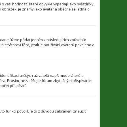
s vaší hodností, které obvykle vypadají jako hvězdičky,
ětší obrázek, je známý jako avatar a obecně se jedná o
atar můžete přidat jedním z následujících způsobů:
nistrátorovi fóra, jestli je používání avatarů povoleno a
identifikaci určitých uživatelů např. moderátorů a
óra. Prosím, nezatěžujte fórum zbytečným přispíváním
počet příspěvků.
to funkci povolil. Je to z důvodu zabránění zneužití