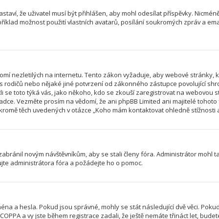
astaví, že uživatel musí být přihlášen, aby mohl odesílat příspěvky. Nicméně
íklad možnost použití vlastních avatarů, posílání soukromých zpráv a email
mí nezletilých na internetu. Tento zákon vyžaduje, aby webové stránky,
las rodičů nebo nějaké jiné potvrzení od zákonného zástupce povolující sh
jestli se toto týká vás, jako někoho, kdo se zkouší zaregistrovat na webovo
radce. Vezměte prosím na vědomí, že ani phpBB Limited ani majitelé tohot
romě těch uvedených v otázce „Koho mám kontaktovat ohledně stížnosti a/n
 zabránil novým návštěvníkům, aby se stali členy fóra. Administrátor mohl 
ujte administrátora fóra a požádejte ho o pomoc.
éna a hesla. Pokud jsou správné, mohly se stát následující dvě věci. Poku
PPA a vy jste během registrace zadali, že ještě nemáte třináct let, budete