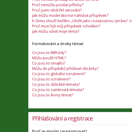
Proč nemůžu posílat přílohy?
Proč jsem obdržel varování?
Jak můžu moderátorovi nahlásit příspěvek?
K čemu slouží tlačítko „Uložit jako rozepsanou zprávu“ 
Proč musí být můj příspěvek schválen?
Jak můžu oživit moje téma?
Formátování a druhy témat
Co jsou to BBKódy?
Můžu použít HTML?
Co jsou to smajlíci?
Můžu do příspěvků přidávat obrázky?
Co jsou to globální oznámení?
Co jsou to oznámení?
Co jsou to důležitá témata?
Co jsou to zamknutá témata?
Co jsou to ikony témat?
Přihlašování a registrace
Proč se musím zaregistrovat?