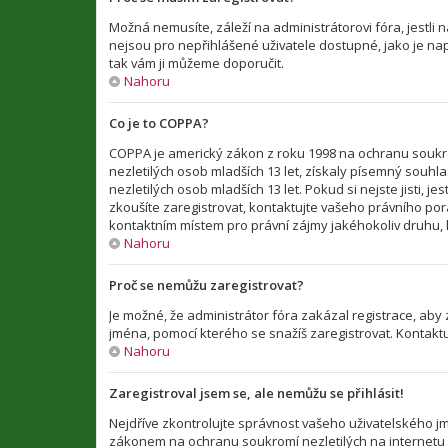
Možná nemusíte, záleží na administrátorovi fóra, jestli n
nejsou pro nepřihlášené uživatele dostupné, jako je např
tak vám ji můžeme doporučit.
Nahoru
Co je to COPPA?
COPPA je americký zákon z roku 1998 na ochranu soukro
nezletilých osob mladších 13 let, získaly písemný souh
nezletilých osob mladších 13 let. Pokud si nejste jisti, 
zkoušíte zaregistrovat, kontaktujte vašeho právního po
kontaktním místem pro právní zájmy jakéhokoliv druhu, k
Nahoru
Proč se nemůžu zaregistrovat?
Je možné, že administrátor fóra zakázal registrace, aby
jména, pomocí kterého se snažíš zaregistrovat. Kontakt
Nahoru
Zaregistroval jsem se, ale nemůžu se přihlásit!
Nejdříve zkontrolujte správnost vašeho uživatelského jm
zákonem na ochranu soukromí nezletilých na internetu CO