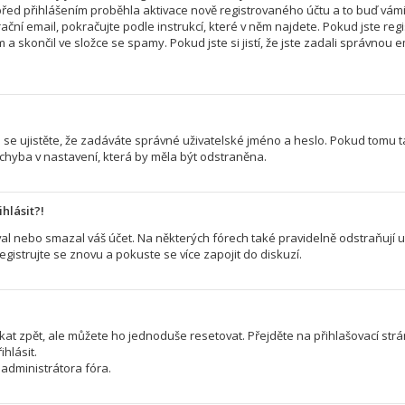
řed přihlášením proběhla aktivace nově registrovaného účtu a to buď vám
ční email, pokračujte podle instrukcí, které v něm najdete. Pokud jste regi
a skončil ve složce se spamy. Pokud jste si jistí, že jste zadali správno
 se ujistěte, že zadáváte správné uživatelské jméno a heslo. Pokud tomu tak 
 chyba v nastavení, která by měla být odstraněna.
hlásit?!
l nebo smazal váš účet. Na některých fórech také pravidelně odstraňují už
egistrujte se znovu a pokuste se více zapojit do diskuzí.
kat zpět, ale můžete ho jednoduše resetovat. Přejděte na přihlašovací str
hlásit.
administrátora fóra.