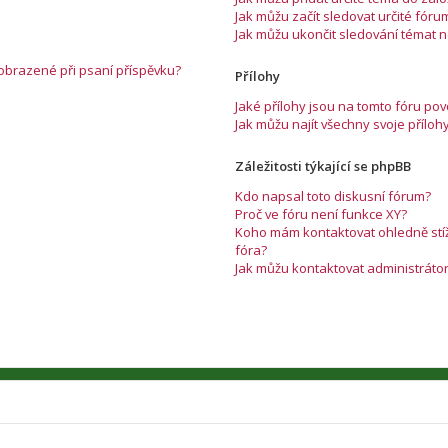
Jak můžu začít sledovat určité fóru
Jak můžu ukončit sledování témat 
zobrazené při psaní příspěvku?
Přílohy
Jaké přílohy jsou na tomto fóru po
Jak můžu najít všechny svoje příloh
Záležitosti týkající se phpBB
Kdo napsal toto diskusní fórum?
Proč ve fóru není funkce XY?
Koho mám kontaktovat ohledně stížn
fóra?
Jak můžu kontaktovat administráto