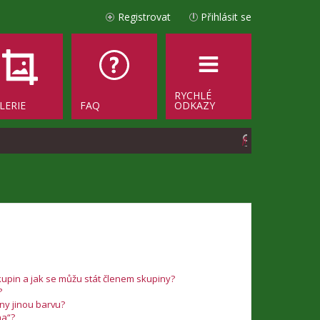
Registrovat
Přihlásit se
RYCHLÉ
LERIE
FAQ
ODKAZY
H
l
e
d
a
t
upin a jak se můžu stát členem skupiny?
?
iny jinou barvu?
na“?