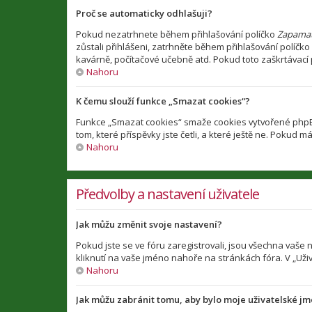
Proč se automaticky odhlašuji?
Pokud nezatrhnete během přihlašování políčko
Zapamat
zůstali přihlášeni, zatrhněte během přihlašování políčko
kavárně, počítačové učebně atd. Pokud toto zaškrtávací p
Nahoru
K čemu slouží funkce „Smazat cookies“?
Funkce „Smazat cookies“ smaže cookies vytvořené phpBB 
tom, které příspěvky jste četli, a které ještě ne. Poku
Nahoru
Předvolby a nastavení uživatele
Jak můžu změnit svoje nastavení?
Pokud jste se ve fóru zaregistrovali, jsou všechna vaše
kliknutí na vaše jméno nahoře na stránkách fóra. V „Už
Nahoru
Jak můžu zabránit tomu, aby bylo moje uživatelské j