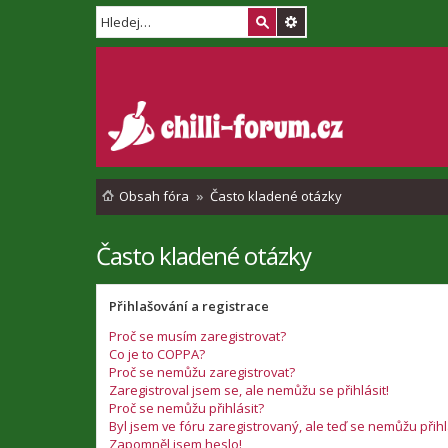
Obsah fóra
Často kladené otázky
Často kladené otázky
Přihlašování a registrace
Proč se musím zaregistrovat?
Co je to COPPA?
Proč se nemůžu zaregistrovat?
Zaregistroval jsem se, ale nemůžu se přihlásit!
Proč se nemůžu přihlásit?
Byl jsem ve fóru zaregistrovaný, ale teď se nemůžu přihl
Zapomněl jsem heslo!