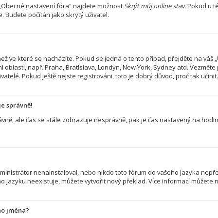
> „Obecné nastavení fóra“ najdete možnost
Skrýt můj online stav
. Pokud u 
. Budete počítán jako skrytý uživatel.
ež ve které se nacházíte. Pokud se jedná o tento případ, přejděte na váš „
í oblasti, např. Praha, Bratislava, Londýn, New York, Sydney atd. Vezměte
atelé. Pokud ještě nejste registrováni, toto je dobrý důvod, proč tak učinit.
je správně!
 správně, ale čas se stále zobrazuje nesprávně, pak je čas nastavený na ho
nistrátor nenainstaloval, nebo nikdo toto fórum do vašeho jazyka nepřelož
 jazyku neexistuje, můžete vytvořit nový překlad. Více informací můžete 
ho jména?