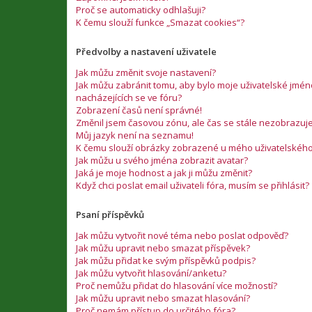
Proč se automaticky odhlašuji?
K čemu slouží funkce „Smazat cookies“?
Předvolby a nastavení uživatele
Jak můžu změnit svoje nastavení?
Jak můžu zabránit tomu, aby bylo moje uživatelské jm
nacházejících se ve fóru?
Zobrazení časů není správné!
Změnil jsem časovou zónu, ale čas se stále nezobrazuj
Můj jazyk není na seznamu!
K čemu slouží obrázky zobrazené u mého uživatelskéh
Jak můžu u svého jména zobrazit avatar?
Jaká je moje hodnost a jak ji můžu změnit?
Když chci poslat email uživateli fóra, musím se přihlásit?
Psaní příspěvků
Jak můžu vytvořit nové téma nebo poslat odpověď?
Jak můžu upravit nebo smazat příspěvek?
Jak můžu přidat ke svým příspěvků podpis?
Jak můžu vytvořit hlasování/anketu?
Proč nemůžu přidat do hlasování více možností?
Jak můžu upravit nebo smazat hlasování?
Proč nemám přístup do určitého fóra?