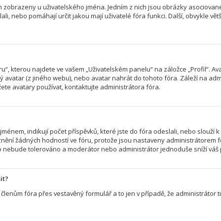
ch zobrazeny u uživatelského jména. Jedním z nich jsou obrázky asociované 
slali, nebo pomáhají určit jakou mají uživatelé fóra funkci. Další, obvykle v
“, kterou najdete ve vašem „Uživatelském panelu“ na záložce „Profil“. Av
ený avatar (z jiného webu), nebo avatar nahrát do tohoto fóra. Záleží na admi
te avatary používat, kontaktujte administrátora fóra.
énem, indikují počet příspěvků, které jste do fóra odeslali, nebo slouží k 
nění žádných hodností ve fóru, protože jsou nastaveny administrátorem f
r to nebude tolerováno a moderátor nebo administrátor jednoduše sníží váš 
it?
členům fóra přes vestavěný formulář a to jen v případě, že administrátor tu