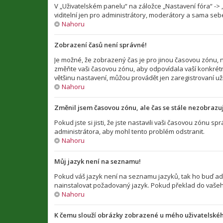
V „Uživatelském panelu“ na záložce „Nastavení fóra“ -
viditelní jen pro administrátory, moderátory a sama sebe
Nahoru
Zobrazení časů není správné!
Je možné, že zobrazený čas je pro jinou časovou zónu, n
změňte vaši časovou zónu, aby odpovídala vaší konkrétn
většinu nastavení, můžou provádět jen zaregistrovaní uživ
Nahoru
Změnil jsem časovou zónu, ale čas se stále nezobrazu
Pokud jste si jisti, že jste nastavili vaši časovou zónu
administrátora, aby mohl tento problém odstranit.
Nahoru
Můj jazyk není na seznamu!
Pokud váš jazyk není na seznamu jazyků, tak ho buď admi
nainstalovat požadovaný jazyk. Pokud překlad do vašeho
Nahoru
K čemu slouží obrázky zobrazené u mého uživatelské