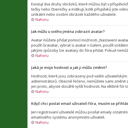
Existují dva druhy obrázků, které můžou být v příspěvcí
tečky nebo čtverečky a indikují, kolik příspěvků jste ode
unikátní nebo osobní obrázek každého uživatele.
Nahoru
Jak můžu u svého jména zobrazit avatar?
Avatar můžete přidat pomocí možnosti „Nastavení avataru
použít Gravatar, vybrat si avatar v Galerii, použít vzdál
jakými způsoby lze avatary do fóra přidat. Pokud nemůže
Nahoru
Jaká je moje hodnost a jak ji můžu změnit?
Hodnosti, které jsou zobrazeny pod vaším uživatelským jm
administrátorů. Obecně řečeno, nemůžete sami změnit z
jen proto, abyste dosáhli vyšší hodnosti. Na většině fó
Nahoru
Když chci poslat email uživateli fóra, musím se přihlás
Jen registrovaní uživatelé můžou posílat emaily ostatním 
emailového systému anonymními uživateli.
Nahoru