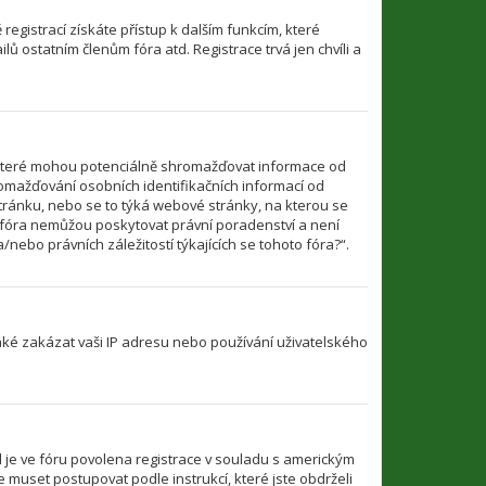
 registrací získáte přístup k dalším funkcím, které
ů ostatním členům fóra atd. Registrace trvá jen chvíli a
 které mohou potenciálně shromažďovat informace od
romažďování osobních identifikačních informací od
u stránku, nebo se to týká webové stránky, na kterou se
o fóra nemůžou poskytovat právní poradenství a není
ebo právních záležitostí týkajících se tohoto fóra?“.
také zakázat vaši IP adresu nebo používání uživatelského
d je ve fóru povolena registrace v souladu s americkým
 muset postupovat podle instrukcí, které jste obdrželi