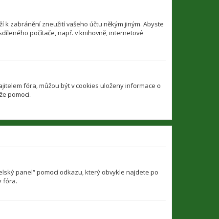
í k zabránění zneužití vašeho účtu někým jiným. Abyste
sdíleného počítače, např. v knihovně, internetové
jitelem fóra, můžou být v cookies uloženy informace o
ůže pomoci.
atelský panel“ pomocí odkazu, který obvykle najdete po
 fóra.