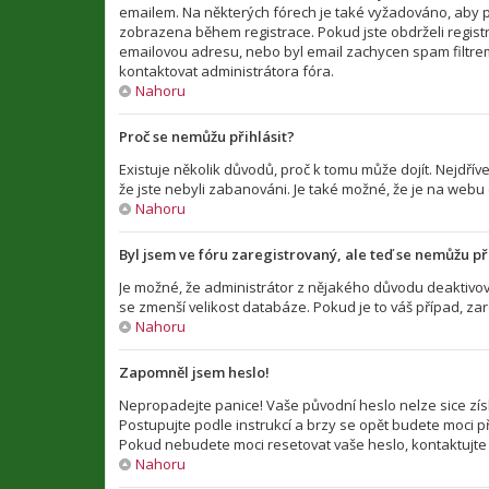
emailem. Na některých fórech je také vyžadováno, aby p
zobrazena během registrace. Pokud jste obdrželi registra
emailovou adresu, nebo byl email zachycen spam filtrem 
kontaktovat administrátora fóra.
Nahoru
Proč se nemůžu přihlásit?
Existuje několik důvodů, proč k tomu může dojít. Nejdříve
že jste nebyli zabanováni. Je také možné, že je na webu
Nahoru
Byl jsem ve fóru zaregistrovaný, ale teď se nemůžu při
Je možné, že administrátor z nějakého důvodu deaktivova
se zmenší velikost databáze. Pokud je to váš případ, zar
Nahoru
Zapomněl jsem heslo!
Nepropadejte panice! Vaše původní heslo nelze sice zís
Postupujte podle instrukcí a brzy se opět budete moci při
Pokud nebudete moci resetovat vaše heslo, kontaktujte 
Nahoru