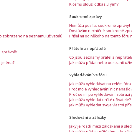
K čemu slouží odkaz „Tým“?
Soukromé zprávy
Nemůžu posílat soukromé zprávy!
Dostávám nechtěné soukromé zprá
éno zobrazeno na seznamu uživatelů
Přišel mi od někoho na tomto fóru 
Přátelé a nepřátelé
e správně!
Co jsou seznamy přátel a nepřátel
o jména?
Jak můžu přidat nebo odstranit už
Vyhledávání ve fóru
Jak můžu vyhledávat na celém fóru 
Proč moje vyhledávání nic nenašlo
Proč se mi po vyhledávání zobrazí
Jak můžu vyhledat určité uživatele?
Jak můžu vyhledat svoje vlastní př
Sledování a záložky
Jaký je rozdíl mezi záložkami a sl
Jak můžu přidat určité téma do zál