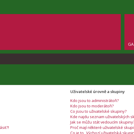
GA
Uživatelské úrovně a skupiny
Kdo jsou to administrátoři?
Kdo jsou to moderátoři?
Co jsou to uživatelské skupiny?
Kde najdu seznam uživatelských sk
Jak se můžu stát vedoucím skupiny
ásit?!
Proč mají některé uživatelské skup
Co je to „Výchozí uživatelská skupi