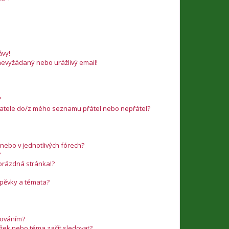
vy!
nevyžádaný nebo urážlivý email!
?
ivatele do/z mého seznamu přátel nebo nepřátel?
nebo v jednotlivých fórech?
?
 prázdná stránka!?
íspěvky a témata?
edováním?
ožek nebo téma začít sledovat?