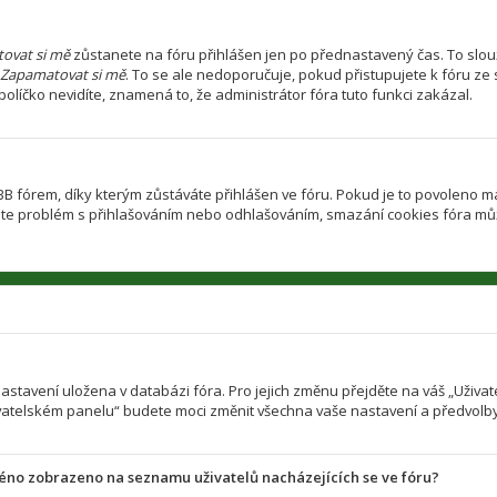
ovat si mě
zůstanete na fóru přihlášen jen po přednastavený čas. To slouž
Zapamatovat si mě
. To se ale nedoporučuje, pokud přistupujete k fóru ze 
olíčko nevidíte, znamená to, že administrátor fóra tuto funkci zakázal.
fórem, díky kterým zůstáváte přihlášen ve fóru. Pokud je to povoleno ma
d máte problém s přihlašováním nebo odhlašováním, smazání cookies fóra m
 nastavení uložena v databázi fóra. Pro jejich změnu přejděte na váš „Uživ
ivatelském panelu“ budete moci změnit všechna vaše nastavení a předvolby
méno zobrazeno na seznamu uživatelů nacházejících se ve fóru?