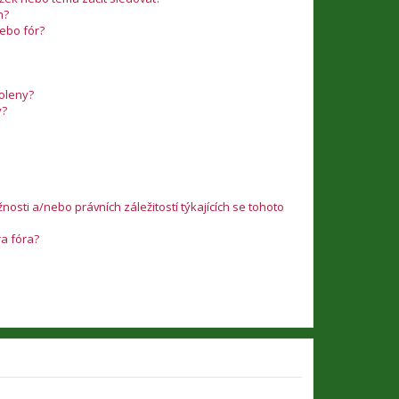
m?
nebo fór?
voleny?
y?
osti a/nebo právních záležitostí týkajících se tohoto
ra fóra?