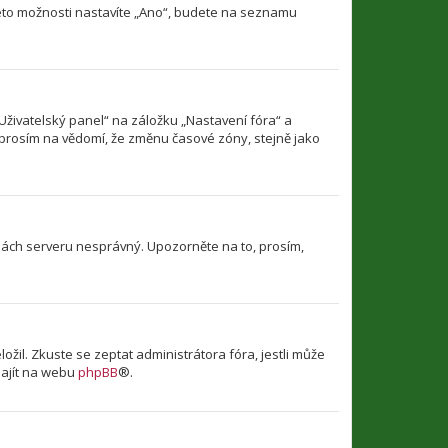
této možnosti nastavíte „Ano“, budete na seznamu
Uživatelský panel“ na záložku „Nastavení fóra“ a
 prosím na vědomí, že změnu časové zóny, stejně jako
dinách serveru nesprávný. Upozorněte na to, prosím,
il. Zkuste se zeptat administrátora fóra, jestli může
najít na webu
phpBB
®.