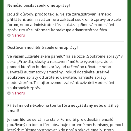
Nemůžu posílat soukromé zprávy!
Jsou tři důvody, proč to tak je. Nejste zaregistrovaní a/nebo
přihlášení, administrátor fóra zakázal soukromé zprávy pro celé
fórum, nebo administrátor fóra zakázal přímo vám odesílání
zpráv. Pro více informací kontaktujte administrátora fóra.
Nahoru
Dostávám nechtěné soukromé zprávy!
Ve vašem „Uživatelském panelu“ na záložce „Soukromé zprávy“ v
sekci „Pravidla, složky a nastavení“ můžete vytvořit pravidlo,
pomocí kterého budou zprávy od určeného uživatele nebo
uživatelů automaticky smazány. Pokud dostáváte urážlivé
soukromé zprávy od určitého uživatele, nahlaste zprávy
moderátorům. Ti mají pravomoc zabránit uživateli v odesílání
soukromých zpráv.
Nahoru
Přišel mi od někoho na tomto fóru nevyžádaný nebo urážlivý
email!
Je nám líto, že se vám to stalo. Formulář pro odesílání emailů
používaný na tomto fóru obsahuje obranné mechanismy, pomocí
kterých můžeme vystopovat, kdo posílá takové emaily, proto