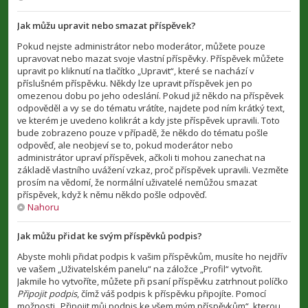
Jak můžu upravit nebo smazat příspěvek?
Pokud nejste administrátor nebo moderátor, můžete pouze
upravovat nebo mazat svoje vlastní příspěvky. Příspěvek můžete
upravit po kliknutí na tlačítko „Upravit“, které se nachází v
příslušném příspěvku. Někdy lze upravit příspěvek jen po
omezenou dobu po jeho odeslání. Pokud již někdo na příspěvek
odpověděl a vy se do tématu vrátíte, najdete pod ním krátký text,
ve kterém je uvedeno kolikrát a kdy jste příspěvek upravili. Toto
bude zobrazeno pouze v případě, že někdo do tématu pošle
odpověď, ale neobjeví se to, pokud moderátor nebo
administrátor upraví příspěvek, ačkoli ti mohou zanechat na
základě vlastního uvážení vzkaz, proč příspěvek upravili. Vezměte
prosím na vědomí, že normální uživatelé nemůžou smazat
příspěvek, když k němu někdo pošle odpověď.
Nahoru
Jak můžu přidat ke svým příspěvků podpis?
Abyste mohli přidat podpis k vašim příspěvkům, musíte ho nejdřív
ve vašem „Uživatelském panelu“ na záložce „Profil“ vytvořit.
Jakmile ho vytvoříte, můžete při psaní příspěvku zatrhnout políčko
Připojit podpis
, čímž váš podpis k příspěvku připojíte. Pomocí
možnosti „Připojit můj podpis ke všem mým příspěvkům“, kterou