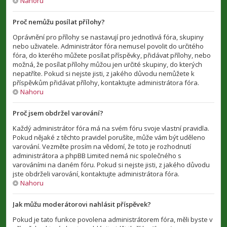
Nahoru
Proč nemůžu posílat přílohy?
Oprávnění pro přílohy se nastavují pro jednotlivá fóra, skupiny
nebo uživatele. Administrátor fóra nemusel povolit do určitého
fóra, do kterého můžete posílat příspěvky, přidávat přílohy, nebo
možná, že posílat přílohy můžou jen určité skupiny, do kterých
nepatříte. Pokud si nejste jisti, z jakého důvodu nemůžete k
příspěvkům přidávat přílohy, kontaktujte administrátora fóra.
Nahoru
Proč jsem obdržel varování?
Každý administrátor fóra má na svém fóru svoje vlastní pravidla.
Pokud nějaké z těchto pravidel porušíte, může vám být uděleno
varování. Vezměte prosím na vědomí, že toto je rozhodnutí
administrátora a phpBB Limited nemá nic společného s
varováními na daném fóru. Pokud si nejste jisti, z jakého důvodu
jste obdrželi varování, kontaktujte administrátora fóra.
Nahoru
Jak můžu moderátorovi nahlásit příspěvek?
Pokud je tato funkce povolena administrátorem fóra, měli byste v