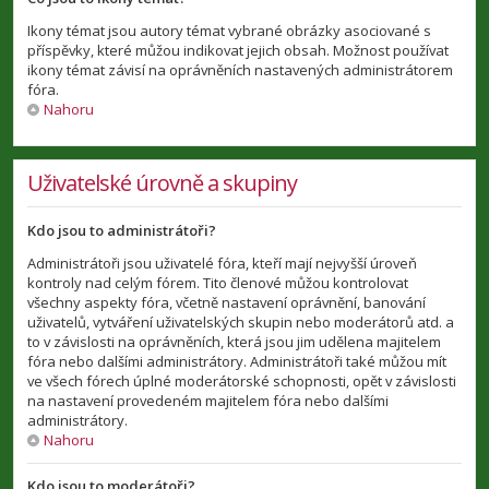
Ikony témat jsou autory témat vybrané obrázky asociované s
příspěvky, které můžou indikovat jejich obsah. Možnost používat
ikony témat závisí na oprávněních nastavených administrátorem
fóra.
Nahoru
Uživatelské úrovně a skupiny
Kdo jsou to administrátoři?
Administrátoři jsou uživatelé fóra, kteří mají nejvyšší úroveň
kontroly nad celým fórem. Tito členové můžou kontrolovat
všechny aspekty fóra, včetně nastavení oprávnění, banování
uživatelů, vytváření uživatelských skupin nebo moderátorů atd. a
to v závislosti na oprávněních, která jsou jim udělena majitelem
fóra nebo dalšími administrátory. Administrátoři také můžou mít
ve všech fórech úplné moderátorské schopnosti, opět v závislosti
na nastavení provedeném majitelem fóra nebo dalšími
administrátory.
Nahoru
Kdo jsou to moderátoři?