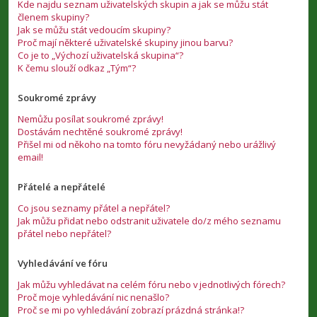
Kde najdu seznam uživatelských skupin a jak se můžu stát
členem skupiny?
Jak se můžu stát vedoucím skupiny?
Proč mají některé uživatelské skupiny jinou barvu?
Co je to „Výchozí uživatelská skupina“?
K čemu slouží odkaz „Tým“?
Soukromé zprávy
Nemůžu posílat soukromé zprávy!
Dostávám nechtěné soukromé zprávy!
Přišel mi od někoho na tomto fóru nevyžádaný nebo urážlivý
email!
Přátelé a nepřátelé
Co jsou seznamy přátel a nepřátel?
Jak můžu přidat nebo odstranit uživatele do/z mého seznamu
přátel nebo nepřátel?
Vyhledávání ve fóru
Jak můžu vyhledávat na celém fóru nebo v jednotlivých fórech?
Proč moje vyhledávání nic nenašlo?
Proč se mi po vyhledávání zobrazí prázdná stránka!?