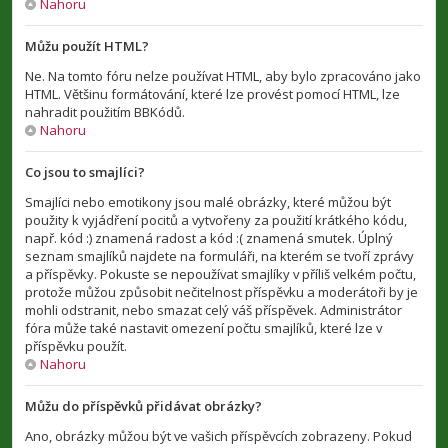
Nahoru
Můžu použít HTML?
Ne. Na tomto fóru nelze používat HTML, aby bylo zpracováno jako
HTML. Většinu formátování, které lze provést pomocí HTML, lze
nahradit použitím BBKódů.
Nahoru
Co jsou to smajlíci?
Smajlíci nebo emotikony jsou malé obrázky, které můžou být
použity k vyjádření pocitů a vytvořeny za použití krátkého kódu,
např. kód :) znamená radost a kód :( znamená smutek. Úplný
seznam smajlíků najdete na formuláři, na kterém se tvoří zprávy
a příspěvky. Pokuste se nepoužívat smajlíky v příliš velkém počtu,
protože můžou způsobit nečitelnost příspěvku a moderátoři by je
mohli odstranit, nebo smazat celý váš příspěvek. Administrátor
fóra může také nastavit omezení počtu smajlíků, které lze v
příspěvku použít.
Nahoru
Můžu do příspěvků přidávat obrázky?
Ano, obrázky můžou být ve vašich příspěvcích zobrazeny. Pokud