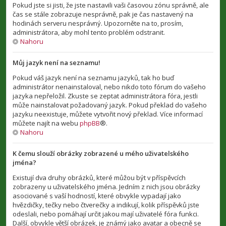
Pokud jste si jisti, že jste nastavili vaši časovou zónu správně, ale
čas se stále zobrazuje nesprávně, pak je čas nastavený na
hodinách serveru nesprávný. Upozorněte na to, prosím,
administrátora, aby mohl tento problém odstranit.
Nahoru
Můj jazyk není na seznamu!
Pokud váš jazyk není na seznamu jazyků, tak ho buď
administrátor nenainstaloval, nebo nikdo toto fórum do vašeho
jazyka nepřeložil. Zkuste se zeptat administrátora fóra, jestli
může nainstalovat požadovaný jazyk. Pokud překlad do vašeho
jazyku neexistuje, můžete vytvořit nový překlad. Více informací
můžete najít na webu
phpBB
®.
Nahoru
K čemu slouží obrázky zobrazené u mého uživatelského
jména?
Existují dva druhy obrázků, které můžou být v příspěvcích
zobrazeny u uživatelského jména. Jedním z nich jsou obrázky
asociované s vaší hodností, které obvykle vypadají jako
hvězdičky, tečky nebo čtverečky a indikují, kolik příspěvků jste
odeslali, nebo pomáhají určit jakou mají uživatelé fóra funkci.
Další, obvykle větší obrázek, je známý jako avatar a obecně se