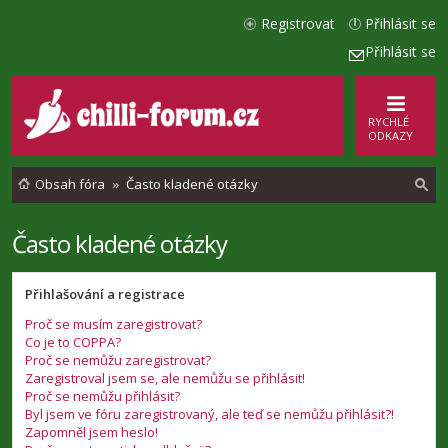
Registrovat
Přihlásit se
Přihlásit se
RYCHLÉ
ODKAZY
Obsah fóra
Často kladené otázky
Často kladené otázky
l
e
Přihlašování a registrace
d
Proč se musím zaregistrovat?
a
Co je to COPPA?
t
Proč se nemůžu zaregistrovat?
Zaregistroval jsem se, ale nemůžu se přihlásit!
Proč se nemůžu přihlásit?
Byl jsem ve fóru zaregistrovaný, ale teď se nemůžu přihlásit?!
Zapomněl jsem heslo!