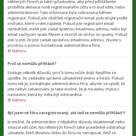
některých fórech je také vyžadováno, aby před přihlášením
proběhla aktivace nově registrovaného účtu a to buď vámi, nebo
administrátorem. Tato informace byla zobrazena během
registrace. Pokud jste obdrželi registrační email, pokračujte podle
instrukcí, které v něm najdete. Pokud jste registrační email
neobdrželi, mohli jste zadat špatnou emailovou adresu, nebo byl
email zachycen spam filtrem a skončil ve složce se spamy. Pokud
jste si jistí, že jste zadali správnou emailovou adresu, zkuste s
prosbou o pomoc kontaktovat administrátora fóra.
Nahoru
Proč se nemůžu přihlásit?
Existuje několik důvodů, proč k tomu může dojít. Nejdříve se
ujistěte, že zadáváte správné uživatelské jméno a heslo. Pokud
tomu tak je, kontaktujte administrátora fóra, abyste se ujistili, že
jste nebyli zabanováni. Je také možné, že je na webu chyba v
nastavení, která by měla být odstraněna.
Nahoru
Byl jsem ve fóru zaregistrovaný, ale teď se nemůžu přihlásit?!
Je možné, že administrátor z nějakého důvodu deaktivoval nebo
smazal váš účet. Na některých fórech také pravidelně odstraňují
uživatele, kteří dlouhou dobu do fóra nic nenapsali, čímž se