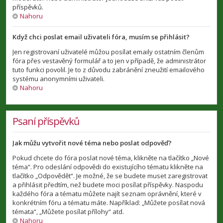
příspěvků.
Nahoru
Když chci poslat email uživateli fóra, musím se přihlásit?
Jen registrovaní uživatelé můžou posílat emaily ostatním členům
fóra přes vestavěný formulář a to jen v případě, že administrátor
tuto funkci povolil. Je to z důvodu zabránění zneužití emailového
systému anonymními uživateli.
Nahoru
Psaní příspěvků
Jak můžu vytvořit nové téma nebo poslat odpověď?
Pokud chcete do fóra poslat nové téma, klikněte na tlačítko „Nové
téma“. Pro odeslání odpovědi do existujícího tématu klikněte na
tlačítko „Odpovědět“. Je možné, že se budete muset zaregistrovat
a přihlásit předtím, než budete moci posílat příspěvky. Naspodu
každého fóra a tématu můžete najít seznam oprávnění, které v
konkrétním fóru a tématu máte. Například: „Můžete posílat nová
témata“, „Můžete posílat přílohy“ atd.
Nahoru