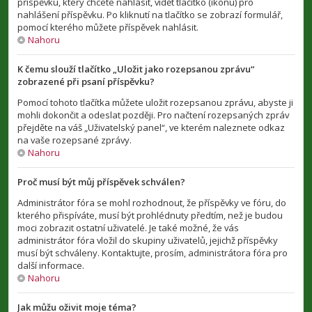
příspěvku, který chcete nahlásit, vidět tlačítko (ikonu) pro
nahlášení příspěvku. Po kliknutí na tlačítko se zobrazí formulář,
pomocí kterého můžete příspěvek nahlásit.
Nahoru
K čemu slouží tlačítko „Uložit jako rozepsanou zprávu“
zobrazené při psaní příspěvku?
Pomocí tohoto tlačítka můžete uložit rozepsanou zprávu, abyste ji
mohli dokončit a odeslat později. Pro načtení rozepsaných zpráv
přejděte na váš „Uživatelský panel“, ve kterém naleznete odkaz
na vaše rozepsané zprávy.
Nahoru
Proč musí být můj příspěvek schválen?
Administrátor fóra se mohl rozhodnout, že příspěvky ve fóru, do
kterého přispíváte, musí být prohlédnuty předtím, než je budou
moci zobrazit ostatní uživatelé. Je také možné, že vás
administrátor fóra vložil do skupiny uživatelů, jejichž příspěvky
musí být schváleny. Kontaktujte, prosím, administrátora fóra pro
další informace.
Nahoru
Jak můžu oživit moje téma?