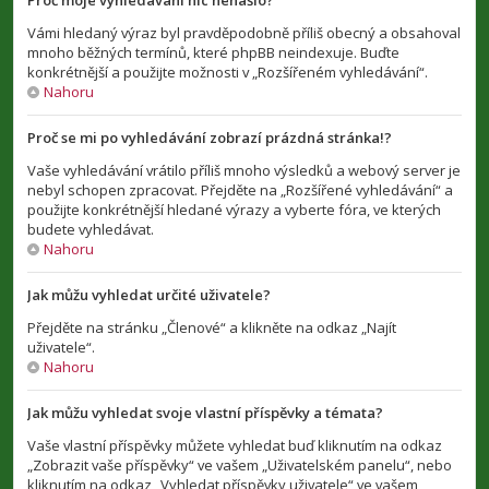
Proč moje vyhledávání nic nenašlo?
Vámi hledaný výraz byl pravděpodobně příliš obecný a obsahoval
mnoho běžných termínů, které phpBB neindexuje. Buďte
konkrétnější a použijte možnosti v „Rozšířeném vyhledávání“.
Nahoru
Proč se mi po vyhledávání zobrazí prázdná stránka!?
Vaše vyhledávání vrátilo příliš mnoho výsledků a webový server je
nebyl schopen zpracovat. Přejděte na „Rozšířené vyhledávání“ a
použijte konkrétnější hledané výrazy a vyberte fóra, ve kterých
budete vyhledávat.
Nahoru
Jak můžu vyhledat určité uživatele?
Přejděte na stránku „Členové“ a klikněte na odkaz „Najít
uživatele“.
Nahoru
Jak můžu vyhledat svoje vlastní příspěvky a témata?
Vaše vlastní příspěvky můžete vyhledat buď kliknutím na odkaz
„Zobrazit vaše příspěvky“ ve vašem „Uživatelském panelu“, nebo
kliknutím na odkaz „Vyhledat příspěvky uživatele“ ve vašem