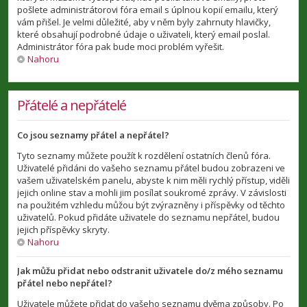
pošlete administrátorovi fóra email s úplnou kopií emailu, který
vám přišel. Je velmi důležité, aby v něm byly zahrnuty hlavičky,
které obsahují podrobné údaje o uživateli, který email poslal.
Administrátor fóra pak bude moci problém vyřešit.
Nahoru
Přátelé a nepřátelé
Co jsou seznamy přátel a nepřátel?
Tyto seznamy můžete použít k rozdělení ostatních členů fóra.
Uživatelé přidáni do vašeho seznamu přátel budou zobrazeni ve
vašem uživatelském panelu, abyste k nim měli rychlý přístup, viděli
jejich online stav a mohli jim posílat soukromé zprávy. V závislosti
na použitém vzhledu můžou být zvýrazněny i příspěvky od těchto
uživatelů. Pokud přidáte uživatele do seznamu nepřátel, budou
jejich příspěvky skryty.
Nahoru
Jak můžu přidat nebo odstranit uživatele do/z mého seznamu
přátel nebo nepřátel?
Uživatele můžete přidat do vašeho seznamu dvěma způsoby. Po