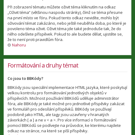
Při zobrazení tématu můžete oživit téma kliknutím na odkaz
„Oživit téma“ (většinou naspodu stránky), čímž se téma přesune
na první místo ve fóru. Pokud tento odkaz nevidíte, mohlo být
oživování témat zakázáno, nebo ještě neuběhla doba, po které je
povoleno téma oživit. Oživit téma jde také jednoduše tak, že do
něho odešlete příspěvek. Pokud to ale budete dělat, ujistěte se,
že to není proti pravidlům fóra.
Nahoru
Formátování a druhy témat
Co jsou to BBKódy?
BBKódy jsou speciální implementace HTML jazyka, které poskytují
velkou kontrolu pro formátování jednotlivých objektů v
příspěvcích. Možnost používání BBKódů uděluje administrátor
fóra, ale BBKódy je také možné pro jednotlivé příspěvky zakázat
ve formuláři pro odesílání příspěvků. BBKódy se používají
podobně jako HTML, ale tagy jsou uzavřeny v hranatých
závorkách [ a ] a ne v < a >. Pro více informací o formátování
pomocí BBKódů se podívejte na průvodce, ke kterému najdete
odkaz na stránce, na které se píší příspěvky.