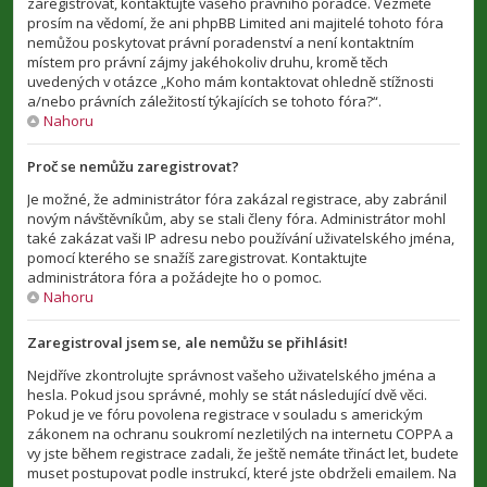
zaregistrovat, kontaktujte vašeho právního poradce. Vezměte
prosím na vědomí, že ani phpBB Limited ani majitelé tohoto fóra
nemůžou poskytovat právní poradenství a není kontaktním
místem pro právní zájmy jakéhokoliv druhu, kromě těch
uvedených v otázce „Koho mám kontaktovat ohledně stížnosti
a/nebo právních záležitostí týkajících se tohoto fóra?“.
Nahoru
Proč se nemůžu zaregistrovat?
Je možné, že administrátor fóra zakázal registrace, aby zabránil
novým návštěvníkům, aby se stali členy fóra. Administrátor mohl
také zakázat vaši IP adresu nebo používání uživatelského jména,
pomocí kterého se snažíš zaregistrovat. Kontaktujte
administrátora fóra a požádejte ho o pomoc.
Nahoru
Zaregistroval jsem se, ale nemůžu se přihlásit!
Nejdříve zkontrolujte správnost vašeho uživatelského jména a
hesla. Pokud jsou správné, mohly se stát následující dvě věci.
Pokud je ve fóru povolena registrace v souladu s americkým
zákonem na ochranu soukromí nezletilých na internetu COPPA a
vy jste během registrace zadali, že ještě nemáte třináct let, budete
muset postupovat podle instrukcí, které jste obdrželi emailem. Na