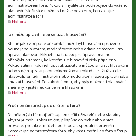
administrátorem fóra. Pokud si myslíte, že potřebujete do vašeho
hlasování vložit více možností než je povoleno, kontaktujte
administrátora fóra.
Nahoru
Jak můžu upravit nebo smazat hlasování?
Stejně jako v případě příspěvků může být hlasování upraveno
pouze jeho autorem, moderátorem nebo administrátorem. Pro
úpravu hlasování klikněte na tlačítko pro úpravu prvního
příspěvku v tématu, ke kterému je hlasování vždy připojeno.
Pokud zatím nikdo nehlasoval, uživatelé můžou smazat hlasování
nebo v něm upravit jakoukoliv možnost. Pokud ale již uživatelé
hlasovali, jen administrátoři nebo moderátoři můžou upravit nebo
smazat hlasování. To zabrání tomu, aby byly možnosti hlasování
změněny v ještě neukončeném hlasování.
Nahoru
Proč nemám přístup do určitého fóra?
Do některých fór mají přístup jen určití uživatelé nebo skupiny.
Abyste je mohli zobrazit, číst, přispívat do nich nebo v nich
provádět jiné akce, můžete potřebovat speciální oprávnění.
Kontaktujte administrátora fóra, aby vám umožnil do fóra přístup.