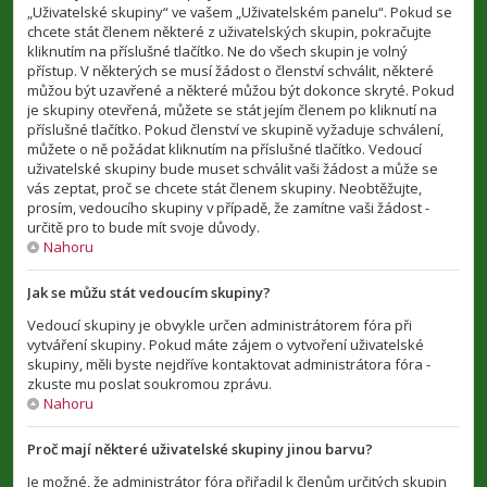
„Uživatelské skupiny“ ve vašem „Uživatelském panelu“. Pokud se
chcete stát členem některé z uživatelských skupin, pokračujte
kliknutím na příslušné tlačítko. Ne do všech skupin je volný
přístup. V některých se musí žádost o členství schválit, některé
můžou být uzavřené a některé můžou být dokonce skryté. Pokud
je skupiny otevřená, můžete se stát jejím členem po kliknutí na
příslušné tlačítko. Pokud členství ve skupině vyžaduje schválení,
můžete o ně požádat kliknutím na příslušné tlačítko. Vedoucí
uživatelské skupiny bude muset schválit vaši žádost a může se
vás zeptat, proč se chcete stát členem skupiny. Neobtěžujte,
prosím, vedoucího skupiny v případě, že zamítne vaši žádost -
určitě pro to bude mít svoje důvody.
Nahoru
Jak se můžu stát vedoucím skupiny?
Vedoucí skupiny je obvykle určen administrátorem fóra při
vytváření skupiny. Pokud máte zájem o vytvoření uživatelské
skupiny, měli byste nejdříve kontaktovat administrátora fóra -
zkuste mu poslat soukromou zprávu.
Nahoru
Proč mají některé uživatelské skupiny jinou barvu?
Je možné, že administrátor fóra přiřadil k členům určitých skupin