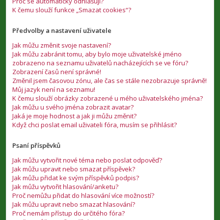
Proč se automaticky odhlašuji?
K čemu slouží funkce „Smazat cookies“?
Předvolby a nastavení uživatele
Jak můžu změnit svoje nastavení?
Jak můžu zabránit tomu, aby bylo moje uživatelské jméno
zobrazeno na seznamu uživatelů nacházejících se ve fóru?
Zobrazení časů není správné!
Změnil jsem časovou zónu, ale čas se stále nezobrazuje správně!
Můj jazyk není na seznamu!
K čemu slouží obrázky zobrazené u mého uživatelského jména?
Jak můžu u svého jména zobrazit avatar?
Jaká je moje hodnost a jak ji můžu změnit?
Když chci poslat email uživateli fóra, musím se přihlásit?
Psaní příspěvků
Jak můžu vytvořit nové téma nebo poslat odpověď?
Jak můžu upravit nebo smazat příspěvek?
Jak můžu přidat ke svým příspěvků podpis?
Jak můžu vytvořit hlasování/anketu?
Proč nemůžu přidat do hlasování více možností?
Jak můžu upravit nebo smazat hlasování?
Proč nemám přístup do určitého fóra?