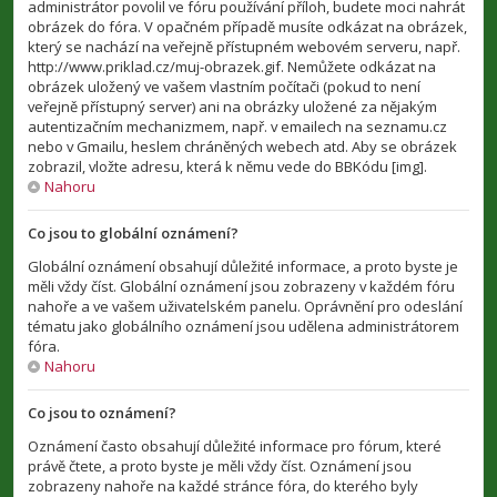
administrátor povolil ve fóru používání příloh, budete moci nahrát
obrázek do fóra. V opačném případě musíte odkázat na obrázek,
který se nachází na veřejně přístupném webovém serveru, např.
http://www.priklad.cz/muj-obrazek.gif. Nemůžete odkázat na
obrázek uložený ve vašem vlastním počítači (pokud to není
veřejně přístupný server) ani na obrázky uložené za nějakým
autentizačním mechanizmem, např. v emailech na seznamu.cz
nebo v Gmailu, heslem chráněných webech atd. Aby se obrázek
zobrazil, vložte adresu, která k němu vede do BBKódu [img].
Nahoru
Co jsou to globální oznámení?
Globální oznámení obsahují důležité informace, a proto byste je
měli vždy číst. Globální oznámení jsou zobrazeny v každém fóru
nahoře a ve vašem uživatelském panelu. Oprávnění pro odeslání
tématu jako globálního oznámení jsou udělena administrátorem
fóra.
Nahoru
Co jsou to oznámení?
Oznámení často obsahují důležité informace pro fórum, které
právě čtete, a proto byste je měli vždy číst. Oznámení jsou
zobrazeny nahoře na každé stránce fóra, do kterého byly