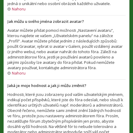
jedná o unikátní nebo osobní obrázek každého uživatele.
Nahoru
Jak můžu u svého jména zobrazit avatar?
Avatar můžete přidat pomocí možnosti „Nastavení avataru“,
kterou najdete ve vašem „Uživatelském panelu“ na záložce
„Profil“. Avatar můžete přidat jedním z následujících způsobů:
použít Gravatar, vybrat si avatar v Galerii, použít vzdálený avatar
(z jiného webu), nebo avatar nahrát do tohoto fóra. Záleží na
administrátorovi fóra, jestli je používání avatarů povoleno a
jakými způsoby lze avatary do fóra přidat. Pokud nemůžete
avatary používat, kontaktujte administrátora fóra.
Nahoru
Jaká je moje hodnost a jak ji můžu změnit?
Hodnosti, které jsou zobrazeny pod vaším uživatelským jménem,
indikují počet příspěvků, které jste do fóra odeslali, nebo slouží k
identifikaci určitých uživatelů např. moderátorů a administrátorů.
Obecně řečeno, nemůžete sami změnit znění žádných hodností
ve fóru, protože jsou nastaveny administrátorem fóra. Prosím,
nezatěžujte fórum zbytečným přispíváním jen proto, abyste
dosáhli vyšší hodnosti. Na většině fór to nebude tolerováno a
moderátor nebo administrátor jednoduše sníží váš počet