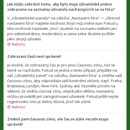
Jak můžu zabránit tomu, aby bylo moje uživatelské jméno
zobrazeno na seznamu uživatelů nacházejících se ve fóru?
V „Uživatelském panelu“ na záložce „Nastavení fóra“ -> „Obecné
nastavení fóra“ najdete možnost
Skrýt můj online stav
. Pokud u
této možnosti nastavíte „Ano“, budete na seznamu viditelní jen
pro administrátory, moderátory a sama sebe. Budete počítán
jako skrytý uživatel.
Nahoru
Zobrazení časů není správné!
Je možné, že zobrazený čas je pro jinou časovou zónu, než ve
které se nacházíte. Pokud se jedná o tento případ, přejděte na
váš „Uživatelský panel“ na záložku „Nastavení fóra“ a změňte vaši
časovou zónu, aby odpovídala vaší konkrétní oblasti, např. Praha,
Bratislava, Londýn, New York, Sydney atd. Vezměte prosím na
vědomí, že změnu časové zóny, stejně jako většinu nastavení,
můžou provádět jen zaregistrovaní uživatelé. Pokud ještě nejste
registrováni, toto je dobrý důvod, proč tak učinit.
Nahoru
Změnil jsem časovou zónu, ale čas se stále nezobrazuje
správně!