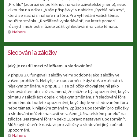
„Profilu“ (zobrazí se po kliknutí na vaše uživatelské jméno), nebo
kliknutím na odkaz „Vaše příspěvky“ v nabídce „Rychlé odkazy“,
která se nachází nahoře na fóru. Pro vyhledání vašich témat
použijte stránku „Rozšířené vyhledávání“, na které pomocí
různých možnosti můžete zúžit vyhledávání na vaše témata.
Nahoru
Sledování a záložky
Jaký je rozdíl mezi záložkami a sledováním?
V phpBB 3.0 fungovali záložky velmi podobně jako záložky ve
vašem prohlížeči. Nebyli jste upozorněni, když došlo v tématu k
nějakým změnám. V phpBB 3.1 se záložky chovají stejně jako
sledování tématu, což znamená, že můžete být upozorněni, když v
tématu v záložkách dojde k nějakým změnám. Při sledování fóra
nebo tématu budete upozorněni, když dojde ve sledovaném fóru
nebo tématu k nějakým změnám. Způsob upozornění pro záložky
a sledování můžete nastavit ve vašem „Uživatelském panelu“ na
záložce „Nastavení fóra“ v sekci „Upravit nastavení upozornění“.
Může být užitečné nastavit pro záložky a sledování jiný způsob
upozornění.
Nahoru