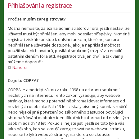
Přihlašování a registrace
Proč se musím zaregistrovat?
Možná nemusíte, záleží na administrátorovi fóra, jestli nastaví, že
uživatel musí být přihlášen, aby mohl odesílat příspěvky. Nicméně
registrací získáte přístup k dalším funkcím, které nejsou pro
nepřihlášené uživatele dostupné, jako je například možnost
použití vlastních avatarů, posílání soukromých zpráv a emailů
ostatním členům fóra atd. Registrace trvá jen chvíli a tak vám ji
můžeme doporučit.
Nahoru
Co je to COPPA?
COPPA je americký zákon z roku 1998 na ochranu soukromí
nezletilých na internetu. Tento zákon vyžaduje, aby webové
stránky, které mohou potenciálně shromažďovat informace od
nezletilých osob mladších 13 let, získaly písemný souhlas rodičů
nebo nějaké jiné potvrzení od zákonného zástupce povolující
shromažďování osobních identifikačních informací od nezletilých
osob mladších 13 let. Pokud si nejste jisti, jestli se toto týká vás,
jako někoho, kdo se zkouší zaregistrovat na webovou stránku,
nebo se to týká webové stránky, na kterou se zkoušíte