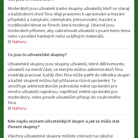
Moderátoři jsou uživatelé (nebo skupiny uživatelů), kteří se starají
o každodenní chod fóra. Mají pravomoc k upravování a mazání
příspěvků a zamykání, odemykání, přesunování, mazání a
rozdělování témat ve fórech, která moderují. Obecně jsou
moderátoři přítomni, aby zabraňovali uživatelů v psaní mimo téma
nebo v posílání hanlivých nebo urážlivých materiálů.
Nahoru
Co jsou to uživatelské skupiny?
Uživatelské skupiny jsou skupiny uživatelů, které dělí komunitu
uživatelů na menší části, se kterými můžou administrátoři fóra
snadněji pracovat. Každý člen fóra může patřit do několika skupin
a každé skupině můžou být přiřazena různá oprávnění. To
umožňuje administrátorům jednoduše měnit oprávnění pro
mnoho uživatelů najednou, například změnit oprávnění pro
moderátory, nebo povolit uživatelům přístup do soukromého
fóra.
Nahoru
Kde najdu seznam uživatelských skupin a jak se můžu stát
členem skupiny?
Všechny uživatelské skupiny můžete zobrazit na záložce