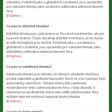
odeslány. Podobně jako u globálních oznámení, jsou oprávnění
pro odeslání tématu jako oznámení udělována administrátorem
fóra.
Nahoru
Co jsou to důležitá témata?
Důležitá témata jsou zobrazena ve fóru pod oznámeními, ale jen
na první stránce. Často obsahují důležité informace, proto byste
je měli číst kdykoli je to možné. Podobně jako u oznámení a
globálních oznámení, jsou oprávnění pro odeslání tématu jako
důležitého udělována administrátorem fóra.
Nahoru
Co jsou to zamknutá témata?
Zamknutá témata jsou témata, do kterých uživatelé nemůžou
posílat odpovědi a jakékoliv hlasování, které se v nic nachází, bylo
automaticky ukončeno. Témata můžou být zamknuta
moderátorem nebo administrátorem fóra z řady důvodů. V
závislosti na oprávněních, které vám udělil administrátor fóra,
můžete také mít možnost zamykat vlastní témata.
Nahoru
Co jsou to ikony témat?