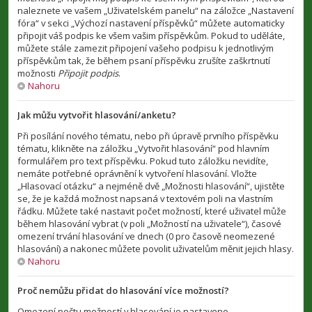
naleznete ve vašem „Uživatelském panelu“ na záložce „Nastavení
fóra“ v sekci „Výchozí nastavení příspěvků“ můžete automaticky
připojit váš podpis ke všem vašim příspěvkům. Pokud to uděláte,
můžete stále zamezit připojení vašeho podpisu k jednotlivým
příspěvkům tak, že během psaní příspěvku zrušíte zaškrtnutí
možnosti
Připojit podpis
.
Nahoru
Jak můžu vytvořit hlasování/anketu?
Při posílání nového tématu, nebo při úpravě prvního příspěvku
tématu, klikněte na záložku „Vytvořit hlasování“ pod hlavním
formulářem pro text příspěvku. Pokud tuto záložku nevidíte,
nemáte potřebné oprávnění k vytvoření hlasování. Vložte
„Hlasovací otázku“ a nejméně dvě „Možnosti hlasování“, ujistěte
se, že je každá možnost napsaná v textovém poli na vlastním
řádku. Můžete také nastavit počet možností, které uživatel může
během hlasování vybrat (v poli „Možností na uživatele“), časové
omezení trvání hlasování ve dnech (0 pro časově neomezené
hlasování) a nakonec můžete povolit uživatelům měnit jejich hlasy.
Nahoru
Proč nemůžu přidat do hlasování více možností?
Omezení počtu možností v hlasování je nastaveno