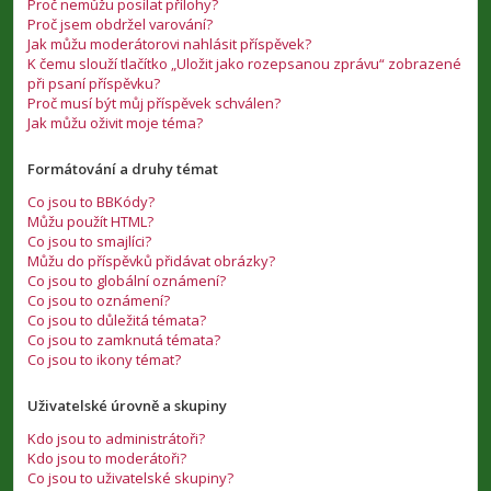
Proč nemůžu posílat přílohy?
Proč jsem obdržel varování?
Jak můžu moderátorovi nahlásit příspěvek?
K čemu slouží tlačítko „Uložit jako rozepsanou zprávu“ zobrazené
při psaní příspěvku?
Proč musí být můj příspěvek schválen?
Jak můžu oživit moje téma?
Formátování a druhy témat
Co jsou to BBKódy?
Můžu použít HTML?
Co jsou to smajlíci?
Můžu do příspěvků přidávat obrázky?
Co jsou to globální oznámení?
Co jsou to oznámení?
Co jsou to důležitá témata?
Co jsou to zamknutá témata?
Co jsou to ikony témat?
Uživatelské úrovně a skupiny
Kdo jsou to administrátoři?
Kdo jsou to moderátoři?
Co jsou to uživatelské skupiny?