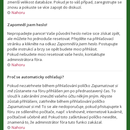
zmenší velikost databáze. Pokud je to váš případ, zaregistrujte se
znovu a pokuste se více zapojit do diskuzí.
Nahoru
Zapomněl jsem heslo!
Nepropadejte panice! Vaše původní heslo nelze sice získat zpět,
ale můžete ho jednoduše resetovat. Přejděte na přihlašovací
stránku a klikněte na odkaz
Zapomněl/a jsem heslo
. Postupujte
podle instrukcí a brzy se opět budete moci přihlásit.
Pokud nebudete moci resetovat vaše heslo, kontaktujte
administrátora fóra.
Nahoru
Proč se automaticky odhlašuji?
Pokud nezatrhnete během přihlašování políčko
Zapamatovat si
mě
zůstanete na fóru přihlášen jen po přednastavený čas. To
slouží k zabránění zneužití vašeho účtu někým jiným. Abyste
zůstali přihlášeni, zatrhněte během přihlašování políčko
Zapamatovat si mě
. To se ale nedoporučuje, pokud přistupujete k
fóru ze sdíleného počítače, např. v knihovně, internetové kavárně,
počítačové učebně atd. Pokud toto zaškrtávací políčko nevidíte,
znamená to, že administrátor fóra tuto funkci zakázal.
Nahoru