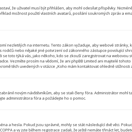
astaví, že uživatel musí být přihlášen, aby mohl odesílat příspěvky. Nicméně
íklad možnost použití vlastních avatarů, posílání soukromých zpráv a email
mí nezletilých na internetu. Tento zákon vyžaduje, aby webové stránky,
las rodičů nebo nějaké jiné potvrzení od zákonného zástupce povolující sh
jestli se toto týká vás, jako někoho, kdo se zkouší zaregistrovat na webovo
radce. Vezměte prosím na vědomí, že ani phpBB Limited ani majitelé tohot
romě těch uvedených v otázce „Koho mám kontaktovat ohledně stížnosti a/n
 zabránil novým návštěvníkům, aby se stali členy fóra. Administrátor mohl 
ujte administrátora fóra a požádejte ho o pomoc.
éna a hesla. Pokud jsou správné, mohly se stát následující dvě věci. Poku
PPA a vy jste během registrace zadali, že ještě nemáte třináct let, budete