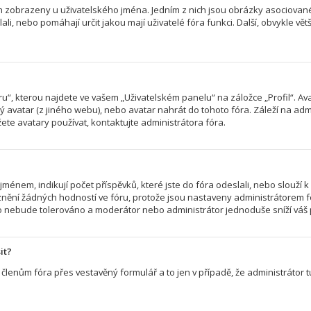
ch zobrazeny u uživatelského jména. Jedním z nich jsou obrázky asociované 
slali, nebo pomáhají určit jakou mají uživatelé fóra funkci. Další, obvykle v
“, kterou najdete ve vašem „Uživatelském panelu“ na záložce „Profil“. Av
ený avatar (z jiného webu), nebo avatar nahrát do tohoto fóra. Záleží na admi
te avatary používat, kontaktujte administrátora fóra.
énem, indikují počet příspěvků, které jste do fóra odeslali, nebo slouží k 
nění žádných hodností ve fóru, protože jsou nastaveny administrátorem f
r to nebude tolerováno a moderátor nebo administrátor jednoduše sníží váš 
it?
členům fóra přes vestavěný formulář a to jen v případě, že administrátor tu