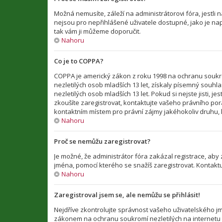
Možná nemusíte, záleží na administrátorovi fóra, jestli n
nejsou pro nepřihlášené uživatele dostupné, jako je např
tak vám ji můžeme doporučit.
Nahoru
Co je to COPPA?
COPPA je americký zákon z roku 1998 na ochranu soukro
nezletilých osob mladších 13 let, získaly písemný souh
nezletilých osob mladších 13 let. Pokud si nejste jisti, 
zkoušíte zaregistrovat, kontaktujte vašeho právního po
kontaktním místem pro právní zájmy jakéhokoliv druhu, k
Nahoru
Proč se nemůžu zaregistrovat?
Je možné, že administrátor fóra zakázal registrace, aby
jména, pomocí kterého se snažíš zaregistrovat. Kontakt
Nahoru
Zaregistroval jsem se, ale nemůžu se přihlásit!
Nejdříve zkontrolujte správnost vašeho uživatelského jm
zákonem na ochranu soukromí nezletilých na internetu CO