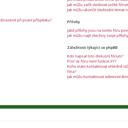
Jak můžu začít sledovat určité fóru
Jak můžu ukončit sledování témat 
zobrazené při psaní příspěvku?
Přílohy
Jaké přílohy jsou na tomto fóru po
Jak můžu najít všechny svoje příloh
Záležitosti týkající se phpBB
Kdo napsal toto diskusní fórum?
Proč ve fóru není funkce XY?
Koho mám kontaktovat ohledně stížn
fóra?
Jak můžu kontaktovat administráto