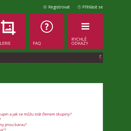
Registrovat
Přihlásit se
RYCHLÉ
LERIE
FAQ
ODKAZY
H
l
e
d
a
t
upin a jak se můžu stát členem skupiny?
?
iny jinou barvu?
na“?