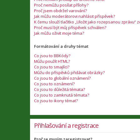
Proč nemůžu posílat přílohy?
Proč jsem obdržel varování?
Jak můžu moderátorovi nahlásit příspěvek?
K čemu slouží tlačítko „Uložit jako rozepsanou zprávu“ 
Proč musí být můj příspěvek schválen?
Jak můžu oživit moje téma?
Formátování a druhy témat
Co jsou to BBKódy?
Můžu použít HTML?
Co jsou to smajlíci?
Můžu do příspěvků přidávat obrázky?
Co jsou to globální oznámení?
Co jsou to oznámení?
Co jsou to důležitá témata?
Co jsou to zamknutá témata?
Co jsou to ikony témat?
Přihlašování a registrace
Proč se musím zaregistrovat?