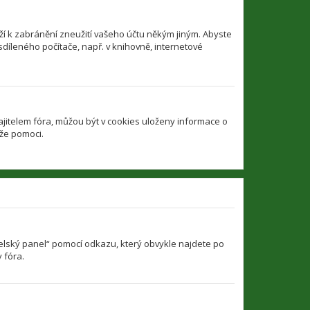
í k zabránění zneužití vašeho účtu někým jiným. Abyste
sdíleného počítače, např. v knihovně, internetové
jitelem fóra, můžou být v cookies uloženy informace o
ůže pomoci.
atelský panel“ pomocí odkazu, který obvykle najdete po
 fóra.