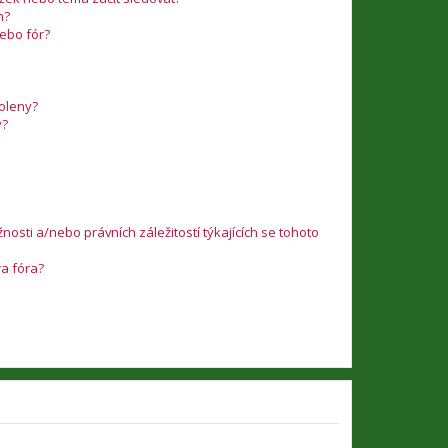
m?
nebo fór?
voleny?
y?
osti a/nebo právních záležitostí týkajících se tohoto
ra fóra?