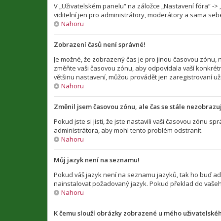
V „Uživatelském panelu“ na záložce „Nastavení fóra“ -
viditelní jen pro administrátory, moderátory a sama sebe
Nahoru
Zobrazení časů není správné!
Je možné, že zobrazený čas je pro jinou časovou zónu, n
změňte vaši časovou zónu, aby odpovídala vaší konkrétn
většinu nastavení, můžou provádět jen zaregistrovaní uživ
Nahoru
Změnil jsem časovou zónu, ale čas se stále nezobrazu
Pokud jste si jisti, že jste nastavili vaši časovou zónu
administrátora, aby mohl tento problém odstranit.
Nahoru
Můj jazyk není na seznamu!
Pokud váš jazyk není na seznamu jazyků, tak ho buď admi
nainstalovat požadovaný jazyk. Pokud překlad do vašeho
Nahoru
K čemu slouží obrázky zobrazené u mého uživatelské