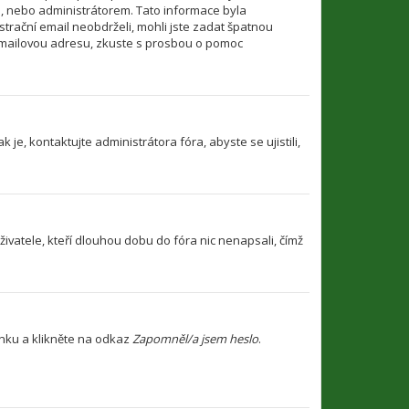
i, nebo administrátorem. Tato informace byla
strační email neobdrželi, mohli jste zadat špatnou
u emailovou adresu, zkuste s prosbou o pomoc
je, kontaktujte administrátora fóra, abyste se ujistili,
ivatele, kteří dlouhou dobu do fóra nic nenapsali, čímž
ánku a klikněte na odkaz
Zapomněl/a jsem heslo
.