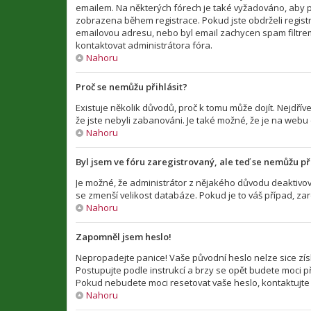
emailem. Na některých fórech je také vyžadováno, aby p
zobrazena během registrace. Pokud jste obdrželi registra
emailovou adresu, nebo byl email zachycen spam filtrem 
kontaktovat administrátora fóra.
Nahoru
Proč se nemůžu přihlásit?
Existuje několik důvodů, proč k tomu může dojít. Nejdříve
že jste nebyli zabanováni. Je také možné, že je na webu
Nahoru
Byl jsem ve fóru zaregistrovaný, ale teď se nemůžu při
Je možné, že administrátor z nějakého důvodu deaktivova
se zmenší velikost databáze. Pokud je to váš případ, zar
Nahoru
Zapomněl jsem heslo!
Nepropadejte panice! Vaše původní heslo nelze sice zís
Postupujte podle instrukcí a brzy se opět budete moci při
Pokud nebudete moci resetovat vaše heslo, kontaktujte 
Nahoru