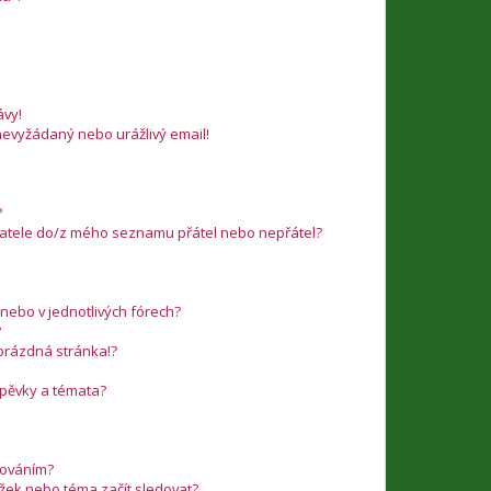
vy!
nevyžádaný nebo urážlivý email!
?
ivatele do/z mého seznamu přátel nebo nepřátel?
nebo v jednotlivých fórech?
?
 prázdná stránka!?
íspěvky a témata?
edováním?
ožek nebo téma začít sledovat?