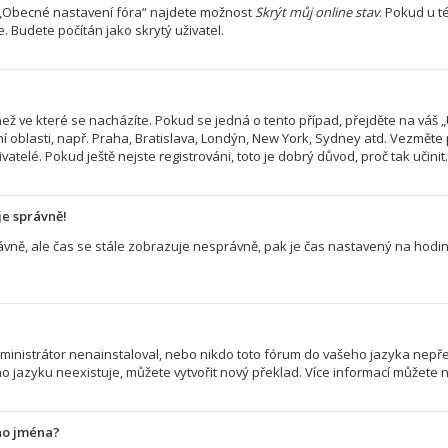
> „Obecné nastavení fóra“ najdete možnost
Skrýt můj online stav
. Pokud u 
. Budete počítán jako skrytý uživatel.
ež ve které se nacházíte. Pokud se jedná o tento případ, přejděte na váš „
í oblasti, např. Praha, Bratislava, Londýn, New York, Sydney atd. Vezměte
atelé. Pokud ještě nejste registrováni, toto je dobrý důvod, proč tak učinit.
je správně!
 správně, ale čas se stále zobrazuje nesprávně, pak je čas nastavený na ho
nistrátor nenainstaloval, nebo nikdo toto fórum do vašeho jazyka nepřelož
 jazyku neexistuje, můžete vytvořit nový překlad. Více informací můžete 
ho jména?