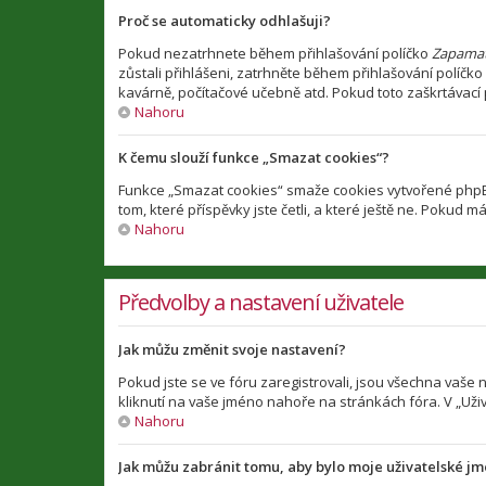
Proč se automaticky odhlašuji?
Pokud nezatrhnete během přihlašování políčko
Zapamat
zůstali přihlášeni, zatrhněte během přihlašování políčko
kavárně, počítačové učebně atd. Pokud toto zaškrtávací p
Nahoru
K čemu slouží funkce „Smazat cookies“?
Funkce „Smazat cookies“ smaže cookies vytvořené phpBB 
tom, které příspěvky jste četli, a které ještě ne. Poku
Nahoru
Předvolby a nastavení uživatele
Jak můžu změnit svoje nastavení?
Pokud jste se ve fóru zaregistrovali, jsou všechna vaše
kliknutí na vaše jméno nahoře na stránkách fóra. V „Už
Nahoru
Jak můžu zabránit tomu, aby bylo moje uživatelské j