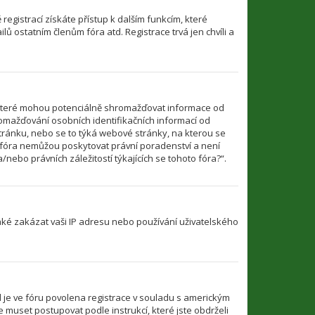
 registrací získáte přístup k dalším funkcím, které
ů ostatním členům fóra atd. Registrace trvá jen chvíli a
 které mohou potenciálně shromažďovat informace od
romažďování osobních identifikačních informací od
u stránku, nebo se to týká webové stránky, na kterou se
o fóra nemůžou poskytovat právní poradenství a není
ebo právních záležitostí týkajících se tohoto fóra?“.
také zakázat vaši IP adresu nebo používání uživatelského
d je ve fóru povolena registrace v souladu s americkým
 muset postupovat podle instrukcí, které jste obdrželi