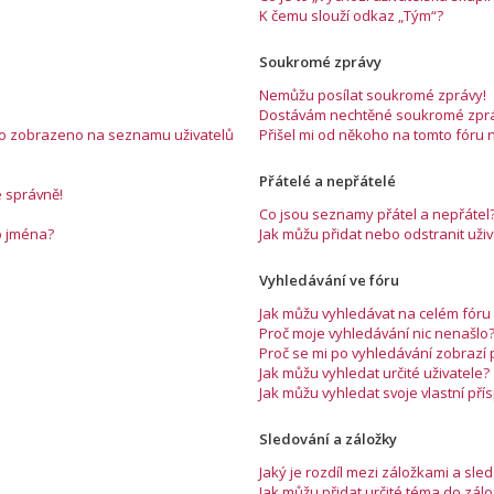
K čemu slouží odkaz „Tým“?
Soukromé zprávy
Nemůžu posílat soukromé zprávy!
Dostávám nechtěné soukromé zprá
éno zobrazeno na seznamu uživatelů
Přišel mi od někoho na tomto fóru 
Přátelé a nepřátelé
e správně!
Co jsou seznamy přátel a nepřátel
o jména?
Jak můžu přidat nebo odstranit už
Vyhledávání ve fóru
Jak můžu vyhledávat na celém fóru 
Proč moje vyhledávání nic nenašlo
Proč se mi po vyhledávání zobrazí
Jak můžu vyhledat určité uživatele?
Jak můžu vyhledat svoje vlastní př
Sledování a záložky
Jaký je rozdíl mezi záložkami a sl
Jak můžu přidat určité téma do zál