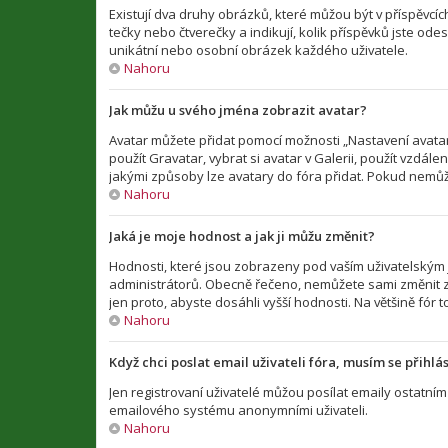
Existují dva druhy obrázků, které můžou být v příspěvcí
tečky nebo čtverečky a indikují, kolik příspěvků jste ode
unikátní nebo osobní obrázek každého uživatele.
Nahoru
Jak můžu u svého jména zobrazit avatar?
Avatar můžete přidat pomocí možnosti „Nastavení avataru
použít Gravatar, vybrat si avatar v Galerii, použít vzdál
jakými způsoby lze avatary do fóra přidat. Pokud nemůže
Nahoru
Jaká je moje hodnost a jak ji můžu změnit?
Hodnosti, které jsou zobrazeny pod vaším uživatelským jm
administrátorů. Obecně řečeno, nemůžete sami změnit z
jen proto, abyste dosáhli vyšší hodnosti. Na většině fó
Nahoru
Když chci poslat email uživateli fóra, musím se přihlás
Jen registrovaní uživatelé můžou posílat emaily ostatním 
emailového systému anonymními uživateli.
Nahoru