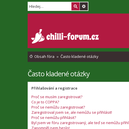
Obsah fóra
Často kladené otázky
Často kladené otázky
Přihlašování a registrace
Proč se musím zaregistrovat?
Co je to COPPA?
Proč se nemůžu zaregistrovat?
Zaregistroval jsem se, ale nemůžu se přihlásit!
Proč se nemůžu přihlásit?
Byl jsem ve fóru zaregistrovaný, ale teď se nemůžu přihl
Zapomněl jsem heslo!