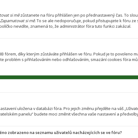
ovat si mě
zůstanete na fóru přihlášen jen po přednastavený čas. To slouž
Zapamatovat si mě
. To se ale nedoporučuje, pokud přistupujete k fóru ze 
olíčko nevidíte, znamená to, že administrátor fóra tuto funkci zakázal.
fórem, díky kterým zůstáváte přihlášen ve fóru. Pokud je to povoleno ma
d máte problém s přihlašováním nebo odhlašováním, smazání cookies fóra m
 nastavení uložena v databázi fóra. Pro jejich změnu přejděte na váš „Uživ
ivatelském panelu“ budete moci změnit všechna vaše nastavení a předvolby
méno zobrazeno na seznamu uživatelů nacházejících se ve fóru?