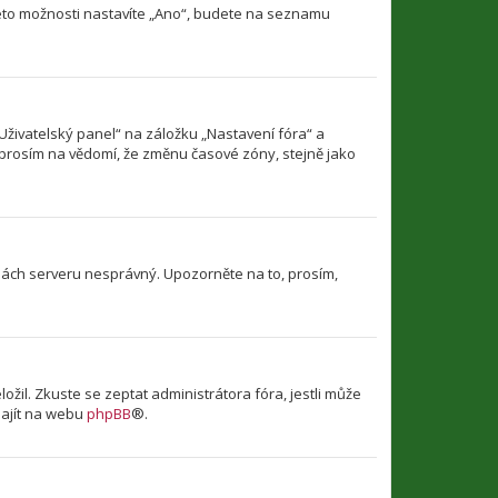
této možnosti nastavíte „Ano“, budete na seznamu
Uživatelský panel“ na záložku „Nastavení fóra“ a
 prosím na vědomí, že změnu časové zóny, stejně jako
dinách serveru nesprávný. Upozorněte na to, prosím,
il. Zkuste se zeptat administrátora fóra, jestli může
najít na webu
phpBB
®.