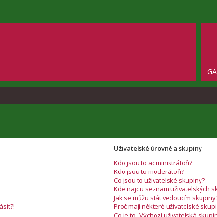
GA
Uživatelské úrovně a skupiny
Kdo jsou to administrátoři?
Kdo jsou to moderátoři?
Co jsou to uživatelské skupiny?
Kde najdu seznam uživatelských sk
Jak se můžu stát vedoucím skupiny
ásit?!
Proč mají některé uživatelské skup
Co je to „Výchozí uživatelská skupi