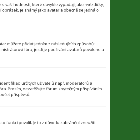
s vaší hodností, které obvykle vypadají jako hvězdičky,
ětší obrázek, je známý jako avatar a obecně se jedná o
atar můžete přidat jedním z následujících způsobů:
nistrátorovi fóra, jestli je používání avatarů povoleno a
identifikaci určitých uživatelů např. moderátorů a
óra. Prosím, nezatěžujte fórum zbytečným přispíváním
počet příspěvků.
to funkci povolil. Je to z důvodu zabránění zneužití