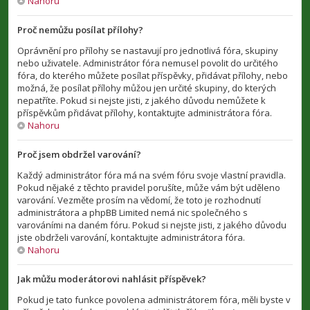
Nahoru
Proč nemůžu posílat přílohy?
Oprávnění pro přílohy se nastavují pro jednotlivá fóra, skupiny
nebo uživatele. Administrátor fóra nemusel povolit do určitého
fóra, do kterého můžete posílat příspěvky, přidávat přílohy, nebo
možná, že posílat přílohy můžou jen určité skupiny, do kterých
nepatříte. Pokud si nejste jisti, z jakého důvodu nemůžete k
příspěvkům přidávat přílohy, kontaktujte administrátora fóra.
Nahoru
Proč jsem obdržel varování?
Každý administrátor fóra má na svém fóru svoje vlastní pravidla.
Pokud nějaké z těchto pravidel porušíte, může vám být uděleno
varování. Vezměte prosím na vědomí, že toto je rozhodnutí
administrátora a phpBB Limited nemá nic společného s
varováními na daném fóru. Pokud si nejste jisti, z jakého důvodu
jste obdrželi varování, kontaktujte administrátora fóra.
Nahoru
Jak můžu moderátorovi nahlásit příspěvek?
Pokud je tato funkce povolena administrátorem fóra, měli byste v