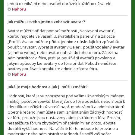
jedná o unikátní nebo osobní obrázek každého uživatele.
Nahoru
Jak můžu u svého jména zobrazit avatar?
Avatar můžete přidat pomocí možnosti „Nastavení avataru“,
kterou najdete ve vašem „Uživatelském panelu“ na záložce
„Profil“. Avatar můžete přidat jedním z následujících způsobů:
použít Gravatar, vybrat si avatar v Galerii, použít vzdálený avatar
(z jiného webu), nebo avatar nahrát do tohoto fóra. Záleží na
administrátorovi fóra, jestli je používání avatarů povoleno a
jakými způsoby lze avatary do fóra přidat. Pokud nemůžete
avatary používat, kontaktujte administrátora fóra.
Nahoru
Jaká je moje hodnost a jak ji můžu změnit?
Hodnosti, které jsou zobrazeny pod vaším uživatelským jménem,
indikují počet příspěvků, které jste do fóra odeslali, nebo slouží k
identifikaci určitých uživatelů např. moderátorů a administrátorů.
Obecně řečeno, nemůžete sami změnit znění žádných hodností
ve fóru, protože jsou nastaveny administrátorem fóra. Prosím,
nezatěžujte fórum zbytečným přispíváním jen proto, abyste
dosáhli vyšší hodnosti. Na většině fór to nebude tolerováno a
moderátor nebo administrátor jednoduše sníží váš počet