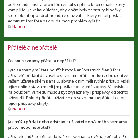
pošlete administrátorovi fóra email s úplnou kopií emailu, který
vám přišel. Je velmi důležité, aby v něm byly zahrnuty hlavičky,
které obsahují podrobné údaje o uživateli, který email poslal.
Administrátor fóra pak bude moci problém vyřešit.
Nahoru
Přátelé a nepřátelé
Co jsou seznamy přátel a nepřátel?
Tyto seznamy můžete použít k rozdělení ostatních členů fóra.
Uživatelé přidáni do vašeho seznamu přátel budou zobrazeni ve
vašem uživatelském panelu, abyste k nim měli rychlý přístup, viděli
jejich online stav a mohli jim posílat soukromé zprávy. V závislosti
na použitém vzhledu můžou být zvýrazněny i příspěvky od těchto
uživatelů. Pokud přidáte uživatele do seznamu nepřátel, budou
jejich příspěvky skryty.
Nahoru
Jak můžu přidat nebo odstranit uživatele do/z mého seznamu
přátel nebo nepřátel?
Uživatele můžete přidat do vašeho seznamu dvěma způsoby. Po