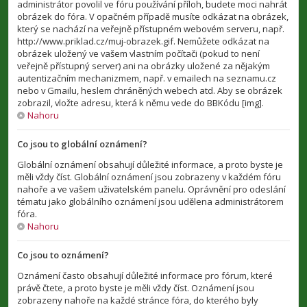
administrátor povolil ve fóru používání příloh, budete moci nahrát
obrázek do fóra. V opačném případě musíte odkázat na obrázek,
který se nachází na veřejně přístupném webovém serveru, např.
http://www.priklad.cz/muj-obrazek.gif. Nemůžete odkázat na
obrázek uložený ve vašem vlastním počítači (pokud to není
veřejně přístupný server) ani na obrázky uložené za nějakým
autentizačním mechanizmem, např. v emailech na seznamu.cz
nebo v Gmailu, heslem chráněných webech atd. Aby se obrázek
zobrazil, vložte adresu, která k němu vede do BBKódu [img].
Nahoru
Co jsou to globální oznámení?
Globální oznámení obsahují důležité informace, a proto byste je
měli vždy číst. Globální oznámení jsou zobrazeny v každém fóru
nahoře a ve vašem uživatelském panelu. Oprávnění pro odeslání
tématu jako globálního oznámení jsou udělena administrátorem
fóra.
Nahoru
Co jsou to oznámení?
Oznámení často obsahují důležité informace pro fórum, které
právě čtete, a proto byste je měli vždy číst. Oznámení jsou
zobrazeny nahoře na každé stránce fóra, do kterého byly