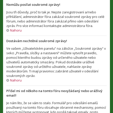
Nemůžu posílat soukromé zprávy!
Jsou tři důvody, proč to tak je. Nejste zaregistrovaní a/nebo
přihlášení, administrátor fóra zakázal soukromé zprávy pro celé
fórum, nebo administrátor fóra zakázal přímo vám odesílání
zpráv. Pro více informací kontaktujte administrátora fóra.
Nahoru
Dostávám nechtěné soukromé zprávy!
Ve vašem „Uživatelském panelu“ na záložce „Soukromé zprávy“ v
sekci „Pravidla, složky a nastavení“ můžete vytvořit pravidlo,
pomocí kterého budou zprávy od určeného uživatele nebo
uživatelů automaticky smazány. Pokud dostáváte urážlivé
soukromé zprávy od určitého uživatele, nahlaste zprávy
moderátorům. Ti mají pravomoc zabránit uživateli v odesílání
soukromých zpráv.
Nahoru
Přišel mi od někoho na tomto fóru nevyžádaný nebo urážlivý
email!
Je nám líto, že se vám to stalo. Formulář pro odesílání emailů
používaný na tomto fóru obsahuje obranné mechanismy, pomocí
kterých můžeme vystopovat, kdo posílá takové emaily, proto