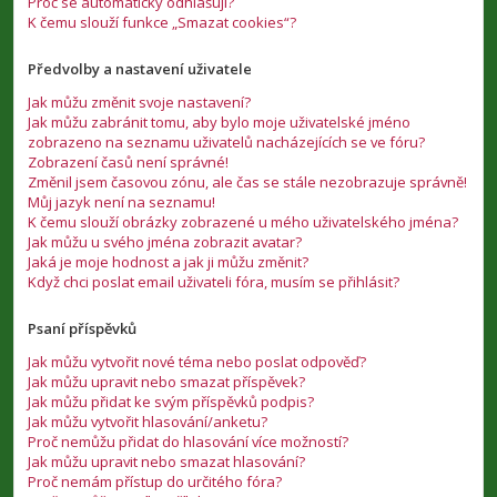
Proč se automaticky odhlašuji?
K čemu slouží funkce „Smazat cookies“?
Předvolby a nastavení uživatele
Jak můžu změnit svoje nastavení?
Jak můžu zabránit tomu, aby bylo moje uživatelské jméno
zobrazeno na seznamu uživatelů nacházejících se ve fóru?
Zobrazení časů není správné!
Změnil jsem časovou zónu, ale čas se stále nezobrazuje správně!
Můj jazyk není na seznamu!
K čemu slouží obrázky zobrazené u mého uživatelského jména?
Jak můžu u svého jména zobrazit avatar?
Jaká je moje hodnost a jak ji můžu změnit?
Když chci poslat email uživateli fóra, musím se přihlásit?
Psaní příspěvků
Jak můžu vytvořit nové téma nebo poslat odpověď?
Jak můžu upravit nebo smazat příspěvek?
Jak můžu přidat ke svým příspěvků podpis?
Jak můžu vytvořit hlasování/anketu?
Proč nemůžu přidat do hlasování více možností?
Jak můžu upravit nebo smazat hlasování?
Proč nemám přístup do určitého fóra?