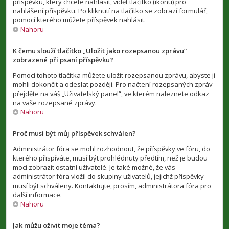
příspěvku, který chcete nahlásit, vidět tlačítko (ikonu) pro
nahlášení příspěvku. Po kliknutí na tlačítko se zobrazí formulář,
pomocí kterého můžete příspěvek nahlásit.
Nahoru
K čemu slouží tlačítko „Uložit jako rozepsanou zprávu“
zobrazené při psaní příspěvku?
Pomocí tohoto tlačítka můžete uložit rozepsanou zprávu, abyste ji
mohli dokončit a odeslat později. Pro načtení rozepsaných zpráv
přejděte na váš „Uživatelský panel“, ve kterém naleznete odkaz
na vaše rozepsané zprávy.
Nahoru
Proč musí být můj příspěvek schválen?
Administrátor fóra se mohl rozhodnout, že příspěvky ve fóru, do
kterého přispíváte, musí být prohlédnuty předtím, než je budou
moci zobrazit ostatní uživatelé. Je také možné, že vás
administrátor fóra vložil do skupiny uživatelů, jejichž příspěvky
musí být schváleny. Kontaktujte, prosím, administrátora fóra pro
další informace.
Nahoru
Jak můžu oživit moje téma?