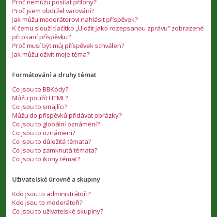
Proč nemůžu posílat přílohy?
Proč jsem obdržel varování?
Jak můžu moderátorovi nahlásit příspěvek?
K čemu slouží tlačítko „Uložit jako rozepsanou zprávu“ zobrazené
při psaní příspěvku?
Proč musí být můj příspěvek schválen?
Jak můžu oživit moje téma?
Formátování a druhy témat
Co jsou to BBKódy?
Můžu použít HTML?
Co jsou to smajlíci?
Můžu do příspěvků přidávat obrázky?
Co jsou to globální oznámení?
Co jsou to oznámení?
Co jsou to důležitá témata?
Co jsou to zamknutá témata?
Co jsou to ikony témat?
Uživatelské úrovně a skupiny
Kdo jsou to administrátoři?
Kdo jsou to moderátoři?
Co jsou to uživatelské skupiny?