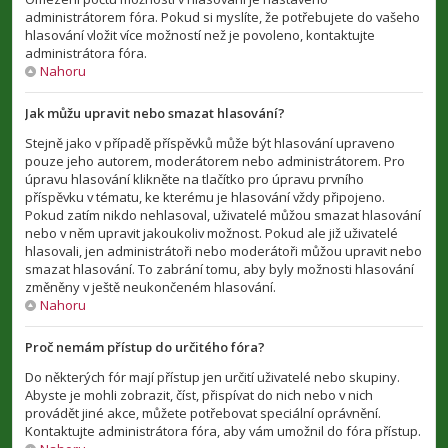
administrátorem fóra. Pokud si myslíte, že potřebujete do vašeho
hlasování vložit více možností než je povoleno, kontaktujte
administrátora fóra.
Nahoru
Jak můžu upravit nebo smazat hlasování?
Stejně jako v případě příspěvků může být hlasování upraveno
pouze jeho autorem, moderátorem nebo administrátorem. Pro
úpravu hlasování klikněte na tlačítko pro úpravu prvního
příspěvku v tématu, ke kterému je hlasování vždy připojeno.
Pokud zatím nikdo nehlasoval, uživatelé můžou smazat hlasování
nebo v něm upravit jakoukoliv možnost. Pokud ale již uživatelé
hlasovali, jen administrátoři nebo moderátoři můžou upravit nebo
smazat hlasování. To zabrání tomu, aby byly možnosti hlasování
změněny v ještě neukončeném hlasování.
Nahoru
Proč nemám přístup do určitého fóra?
Do některých fór mají přístup jen určití uživatelé nebo skupiny.
Abyste je mohli zobrazit, číst, přispívat do nich nebo v nich
provádět jiné akce, můžete potřebovat speciální oprávnění.
Kontaktujte administrátora fóra, aby vám umožnil do fóra přístup.