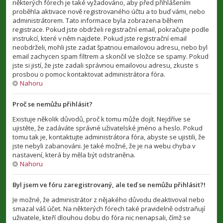
některých fórech je také vyžadováno, aby před přihlášením
proběhla aktivace nově registrovaného účtu a to buď vámi, nebo
administrátorem. Tato informace byla zobrazena během
registrace. Pokud jste obdrželi registrační email, pokračujte podle
instrukcí, které v něm najdete. Pokud jste registrační email
neobdrželi, mohli jste zadat špatnou emailovou adresu, nebo byl
email zachycen spam filtrem a skončil ve složce se spamy. Pokud
jste si jistí, že jste zadali správnou emailovou adresu, zkuste s
prosbou o pomoc kontaktovat administrátora fóra.
Nahoru
Proč se nemůžu přihlásit?
Existuje několik důvodů, proč k tomu může dojít. Nejdříve se
ujistěte, že zadáváte správné uživatelské jméno a heslo. Pokud
tomu tak je, kontaktujte administrátora fóra, abyste se ujistili, že
jste nebyli zabanováni. Je také možné, že je na webu chyba v
nastavení, která by měla být odstraněna.
Nahoru
Byl jsem ve fóru zaregistrovaný, ale teď se nemůžu přihlásit?!
Je možné, že administrátor z nějakého důvodu deaktivoval nebo
smazal váš účet. Na některých fórech také pravidelně odstraňují
uživatele, kteří dlouhou dobu do fóra nic nenapsali, čímž se