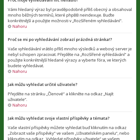
Proč moje vyhledávání nic nenašlo?
Vámi hledaný výraz byl pravděpodobně příliš obecný a obsahoval
mnoho běžných termínů, které phpBB neindexuje. Buďte
konkrétnější a použijte možnosti v „Rozšířeném vyhledávání“.
Nahoru
Proč se mi po vyhledávání zobrazí prázdná stránka!?
Vaše vyhledávání vrátilo příliš mnoho výsledků a webový server je
nebyl schopen zpracovat. Přejděte na „Rozšířené vyhledávání“ a
použijte konkrétnější hledané výrazy a vyberte fóra, ve kterých
budete vyhledávat.
Nahoru
Jak můžu vyhledat určité uživatele?
Přejděte na stránku „Členové“ a klikněte na odkaz „Najít
uživatele“.
Nahoru
Jak můžu vyhledat svoje vlastní příspěvky a témata?
Vaše vlastní příspěvky můžete vyhledat buď kliknutím na odkaz
„Zobrazit vaše příspěvky“ ve vašem „Uživatelském panelu“, nebo
kliknutím na odkaz „Vyhledat příspěvky uživatele“ ve vašem