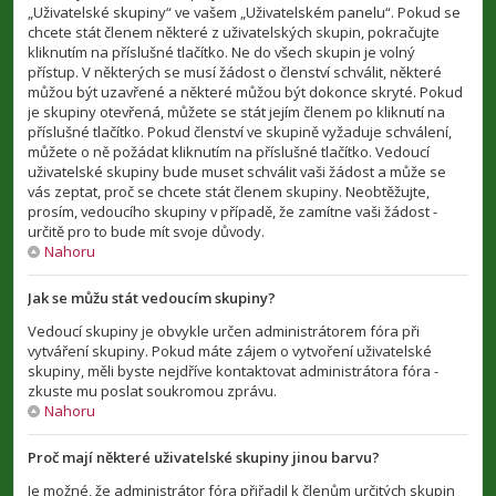
„Uživatelské skupiny“ ve vašem „Uživatelském panelu“. Pokud se
chcete stát členem některé z uživatelských skupin, pokračujte
kliknutím na příslušné tlačítko. Ne do všech skupin je volný
přístup. V některých se musí žádost o členství schválit, některé
můžou být uzavřené a některé můžou být dokonce skryté. Pokud
je skupiny otevřená, můžete se stát jejím členem po kliknutí na
příslušné tlačítko. Pokud členství ve skupině vyžaduje schválení,
můžete o ně požádat kliknutím na příslušné tlačítko. Vedoucí
uživatelské skupiny bude muset schválit vaši žádost a může se
vás zeptat, proč se chcete stát členem skupiny. Neobtěžujte,
prosím, vedoucího skupiny v případě, že zamítne vaši žádost -
určitě pro to bude mít svoje důvody.
Nahoru
Jak se můžu stát vedoucím skupiny?
Vedoucí skupiny je obvykle určen administrátorem fóra při
vytváření skupiny. Pokud máte zájem o vytvoření uživatelské
skupiny, měli byste nejdříve kontaktovat administrátora fóra -
zkuste mu poslat soukromou zprávu.
Nahoru
Proč mají některé uživatelské skupiny jinou barvu?
Je možné, že administrátor fóra přiřadil k členům určitých skupin