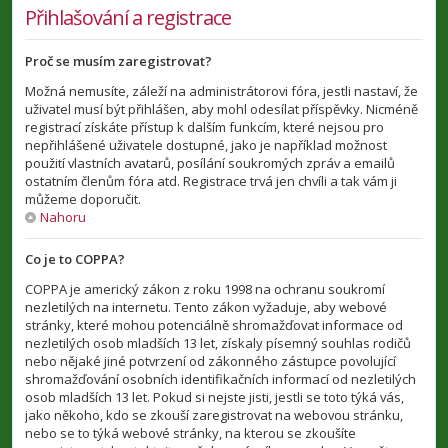
Přihlašování a registrace
Proč se musím zaregistrovat?
Možná nemusíte, záleží na administrátorovi fóra, jestli nastaví, že
uživatel musí být přihlášen, aby mohl odesílat příspěvky. Nicméně
registrací získáte přístup k dalším funkcím, které nejsou pro
nepřihlášené uživatele dostupné, jako je například možnost
použití vlastních avatarů, posílání soukromých zpráv a emailů
ostatním členům fóra atd. Registrace trvá jen chvíli a tak vám ji
můžeme doporučit.
Nahoru
Co je to COPPA?
COPPA je americký zákon z roku 1998 na ochranu soukromí
nezletilých na internetu. Tento zákon vyžaduje, aby webové
stránky, které mohou potenciálně shromažďovat informace od
nezletilých osob mladších 13 let, získaly písemný souhlas rodičů
nebo nějaké jiné potvrzení od zákonného zástupce povolující
shromažďování osobních identifikačních informací od nezletilých
osob mladších 13 let. Pokud si nejste jisti, jestli se toto týká vás,
jako někoho, kdo se zkouší zaregistrovat na webovou stránku,
nebo se to týká webové stránky, na kterou se zkoušíte