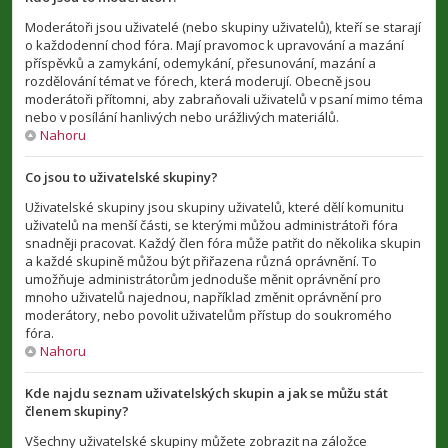
Moderátoři jsou uživatelé (nebo skupiny uživatelů), kteří se starají
o každodenní chod fóra. Mají pravomoc k upravování a mazání
příspěvků a zamykání, odemykání, přesunování, mazání a
rozdělování témat ve fórech, která moderují. Obecně jsou
moderátoři přítomni, aby zabraňovali uživatelů v psaní mimo téma
nebo v posílání hanlivých nebo urážlivých materiálů.
Nahoru
Co jsou to uživatelské skupiny?
Uživatelské skupiny jsou skupiny uživatelů, které dělí komunitu
uživatelů na menší části, se kterými můžou administrátoři fóra
snadněji pracovat. Každý člen fóra může patřit do několika skupin
a každé skupině můžou být přiřazena různá oprávnění. To
umožňuje administrátorům jednoduše měnit oprávnění pro
mnoho uživatelů najednou, například změnit oprávnění pro
moderátory, nebo povolit uživatelům přístup do soukromého
fóra.
Nahoru
Kde najdu seznam uživatelských skupin a jak se můžu stát
členem skupiny?
Všechny uživatelské skupiny můžete zobrazit na záložce