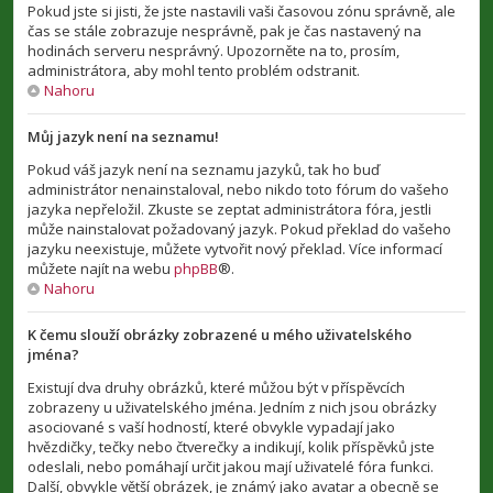
Pokud jste si jisti, že jste nastavili vaši časovou zónu správně, ale
čas se stále zobrazuje nesprávně, pak je čas nastavený na
hodinách serveru nesprávný. Upozorněte na to, prosím,
administrátora, aby mohl tento problém odstranit.
Nahoru
Můj jazyk není na seznamu!
Pokud váš jazyk není na seznamu jazyků, tak ho buď
administrátor nenainstaloval, nebo nikdo toto fórum do vašeho
jazyka nepřeložil. Zkuste se zeptat administrátora fóra, jestli
může nainstalovat požadovaný jazyk. Pokud překlad do vašeho
jazyku neexistuje, můžete vytvořit nový překlad. Více informací
můžete najít na webu
phpBB
®.
Nahoru
K čemu slouží obrázky zobrazené u mého uživatelského
jména?
Existují dva druhy obrázků, které můžou být v příspěvcích
zobrazeny u uživatelského jména. Jedním z nich jsou obrázky
asociované s vaší hodností, které obvykle vypadají jako
hvězdičky, tečky nebo čtverečky a indikují, kolik příspěvků jste
odeslali, nebo pomáhají určit jakou mají uživatelé fóra funkci.
Další, obvykle větší obrázek, je známý jako avatar a obecně se