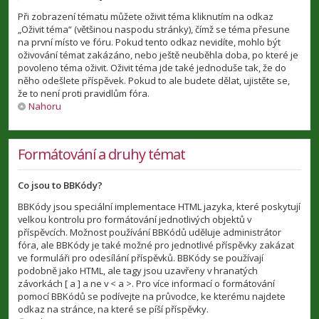
Při zobrazení tématu můžete oživit téma kliknutím na odkaz
„Oživit téma“ (většinou naspodu stránky), čímž se téma přesune
na první místo ve fóru. Pokud tento odkaz nevidíte, mohlo být
oživování témat zakázáno, nebo ještě neuběhla doba, po které je
povoleno téma oživit. Oživit téma jde také jednoduše tak, že do
něho odešlete příspěvek. Pokud to ale budete dělat, ujistěte se,
že to není proti pravidlům fóra.
Nahoru
Formátování a druhy témat
Co jsou to BBKódy?
BBKódy jsou speciální implementace HTML jazyka, které poskytují
velkou kontrolu pro formátování jednotlivých objektů v
příspěvcích. Možnost používání BBKódů uděluje administrátor
fóra, ale BBKódy je také možné pro jednotlivé příspěvky zakázat
ve formuláři pro odesílání příspěvků. BBKódy se používají
podobně jako HTML, ale tagy jsou uzavřeny v hranatých
závorkách [ a ] a ne v < a >. Pro více informací o formátování
pomocí BBKódů se podívejte na průvodce, ke kterému najdete
odkaz na stránce, na které se píší příspěvky.