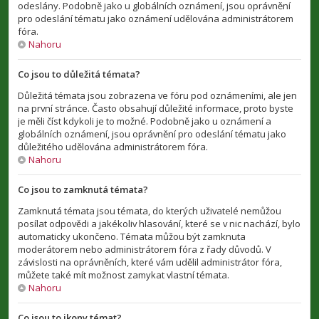
odeslány. Podobně jako u globálních oznámení, jsou oprávnění
pro odeslání tématu jako oznámení udělována administrátorem
fóra.
Nahoru
Co jsou to důležitá témata?
Důležitá témata jsou zobrazena ve fóru pod oznámeními, ale jen
na první stránce. Často obsahují důležité informace, proto byste
je měli číst kdykoli je to možné. Podobně jako u oznámení a
globálních oznámení, jsou oprávnění pro odeslání tématu jako
důležitého udělována administrátorem fóra.
Nahoru
Co jsou to zamknutá témata?
Zamknutá témata jsou témata, do kterých uživatelé nemůžou
posílat odpovědi a jakékoliv hlasování, které se v nic nachází, bylo
automaticky ukončeno. Témata můžou být zamknuta
moderátorem nebo administrátorem fóra z řady důvodů. V
závislosti na oprávněních, které vám udělil administrátor fóra,
můžete také mít možnost zamykat vlastní témata.
Nahoru
Co jsou to ikony témat?