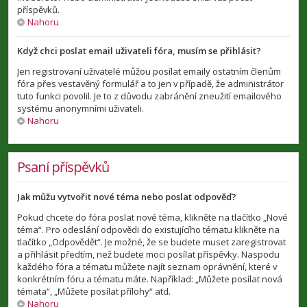
příspěvků.
Nahoru
Když chci poslat email uživateli fóra, musím se přihlásit?
Jen registrovaní uživatelé můžou posílat emaily ostatním členům
fóra přes vestavěný formulář a to jen v případě, že administrátor
tuto funkci povolil. Je to z důvodu zabránění zneužití emailového
systému anonymními uživateli.
Nahoru
Psaní příspěvků
Jak můžu vytvořit nové téma nebo poslat odpověď?
Pokud chcete do fóra poslat nové téma, klikněte na tlačítko „Nové
téma“. Pro odeslání odpovědi do existujícího tématu klikněte na
tlačítko „Odpovědět“. Je možné, že se budete muset zaregistrovat
a přihlásit předtím, než budete moci posílat příspěvky. Naspodu
každého fóra a tématu můžete najít seznam oprávnění, které v
konkrétním fóru a tématu máte. Například: „Můžete posílat nová
témata“, „Můžete posílat přílohy“ atd.
Nahoru