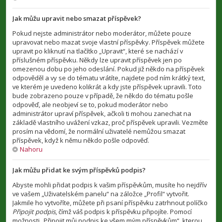
Jak můžu upravit nebo smazat příspěvek?
Pokud nejste administrátor nebo moderátor, můžete pouze
upravovat nebo mazat svoje vlastní příspěvky. Příspěvek můžete
upravit po kliknutí na tlačítko „Upravit“, které se nachází v
příslušném příspěvku. Někdy lze upravit příspěvek jen po
omezenou dobu po jeho odeslání. Pokud již někdo na příspěvek
odpověděl a vy se do tématu vrátíte, najdete pod ním krátký text,
ve kterém je uvedeno kolikrát a kdy jste příspěvek upravili. Toto
bude zobrazeno pouze v případě, že někdo do tématu pošle
odpověď, ale neobjeví se to, pokud moderátor nebo
administrátor upraví příspěvek, ačkoli ti mohou zanechat na
základě vlastního uvážení vzkaz, proč příspěvek upravili. Vezměte
prosím na vědomí, že normální uživatelé nemůžou smazat
příspěvek, když k němu někdo pošle odpověď.
Nahoru
Jak můžu přidat ke svým příspěvků podpis?
Abyste mohli přidat podpis k vašim příspěvkům, musíte ho nejdřív
ve vašem „Uživatelském panelu“ na záložce „Profil“ vytvořit.
Jakmile ho vytvoříte, můžete při psaní příspěvku zatrhnout políčko
Připojit podpis
, čímž váš podpis k příspěvku připojíte. Pomocí
možnosti „Připojit můj podpis ke všem mým příspěvkům“, kterou