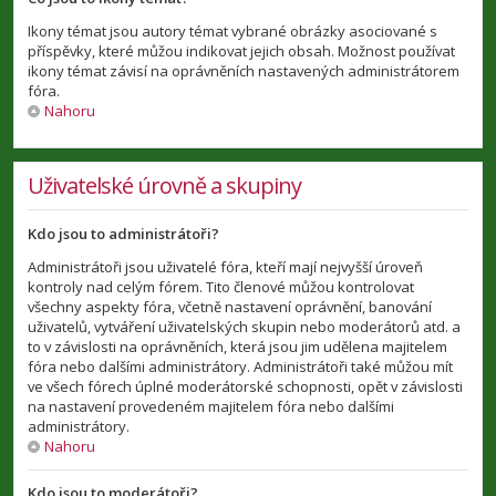
Ikony témat jsou autory témat vybrané obrázky asociované s
příspěvky, které můžou indikovat jejich obsah. Možnost používat
ikony témat závisí na oprávněních nastavených administrátorem
fóra.
Nahoru
Uživatelské úrovně a skupiny
Kdo jsou to administrátoři?
Administrátoři jsou uživatelé fóra, kteří mají nejvyšší úroveň
kontroly nad celým fórem. Tito členové můžou kontrolovat
všechny aspekty fóra, včetně nastavení oprávnění, banování
uživatelů, vytváření uživatelských skupin nebo moderátorů atd. a
to v závislosti na oprávněních, která jsou jim udělena majitelem
fóra nebo dalšími administrátory. Administrátoři také můžou mít
ve všech fórech úplné moderátorské schopnosti, opět v závislosti
na nastavení provedeném majitelem fóra nebo dalšími
administrátory.
Nahoru
Kdo jsou to moderátoři?