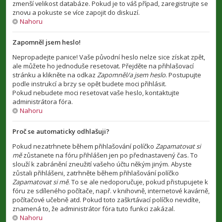
zmenší velikost databáze. Pokud je to váš případ, zaregistrujte se
znovu a pokuste se více zapojit do diskuzí.
Nahoru
Zapomněl jsem heslo!
Nepropadejte panice! Vaše původní heslo nelze sice získat zpět,
ale můžete ho jednoduše resetovat. Přejděte na přihlašovací
stránku a klikněte na odkaz
Zapomněl/a jsem heslo
. Postupujte
podle instrukcí a brzy se opět budete moci přihlásit.
Pokud nebudete moci resetovat vaše heslo, kontaktujte
administrátora fóra.
Nahoru
Proč se automaticky odhlašuji?
Pokud nezatrhnete během přihlašování políčko
Zapamatovat si
mě
zůstanete na fóru přihlášen jen po přednastavený čas. To
slouží k zabránění zneužití vašeho účtu někým jiným. Abyste
zůstali přihlášeni, zatrhněte během přihlašování políčko
Zapamatovat si mě
. To se ale nedoporučuje, pokud přistupujete k
fóru ze sdíleného počítače, např. v knihovně, internetové kavárně,
počítačové učebně atd. Pokud toto zaškrtávací políčko nevidíte,
znamená to, že administrátor fóra tuto funkci zakázal.
Nahoru