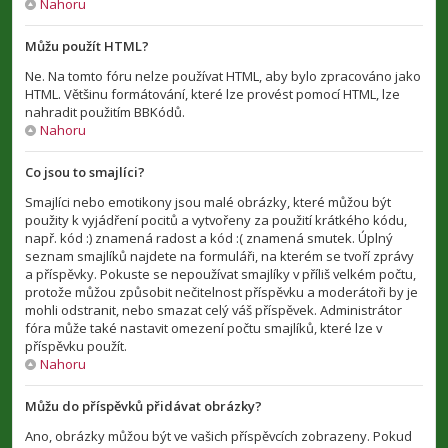
Nahoru
Můžu použít HTML?
Ne. Na tomto fóru nelze používat HTML, aby bylo zpracováno jako
HTML. Většinu formátování, které lze provést pomocí HTML, lze
nahradit použitím BBKódů.
Nahoru
Co jsou to smajlíci?
Smajlíci nebo emotikony jsou malé obrázky, které můžou být
použity k vyjádření pocitů a vytvořeny za použití krátkého kódu,
např. kód :) znamená radost a kód :( znamená smutek. Úplný
seznam smajlíků najdete na formuláři, na kterém se tvoří zprávy
a příspěvky. Pokuste se nepoužívat smajlíky v příliš velkém počtu,
protože můžou způsobit nečitelnost příspěvku a moderátoři by je
mohli odstranit, nebo smazat celý váš příspěvek. Administrátor
fóra může také nastavit omezení počtu smajlíků, které lze v
příspěvku použít.
Nahoru
Můžu do příspěvků přidávat obrázky?
Ano, obrázky můžou být ve vašich příspěvcích zobrazeny. Pokud