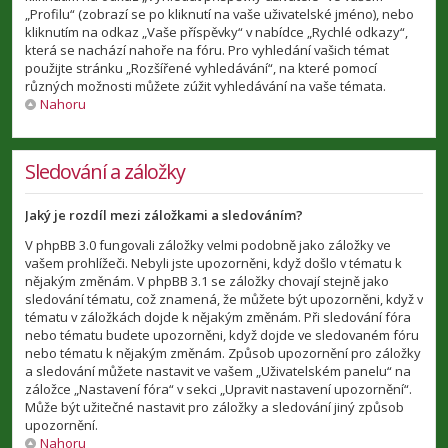
„Profilu“ (zobrazí se po kliknutí na vaše uživatelské jméno), nebo
kliknutím na odkaz „Vaše příspěvky“ v nabídce „Rychlé odkazy“,
která se nachází nahoře na fóru. Pro vyhledání vašich témat
použijte stránku „Rozšířené vyhledávání“, na které pomocí
různých možnosti můžete zúžit vyhledávání na vaše témata.
Nahoru
Sledování a záložky
Jaký je rozdíl mezi záložkami a sledováním?
V phpBB 3.0 fungovali záložky velmi podobně jako záložky ve
vašem prohlížeči. Nebyli jste upozorněni, když došlo v tématu k
nějakým změnám. V phpBB 3.1 se záložky chovají stejně jako
sledování tématu, což znamená, že můžete být upozorněni, když v
tématu v záložkách dojde k nějakým změnám. Při sledování fóra
nebo tématu budete upozorněni, když dojde ve sledovaném fóru
nebo tématu k nějakým změnám. Způsob upozornění pro záložky
a sledování můžete nastavit ve vašem „Uživatelském panelu“ na
záložce „Nastavení fóra“ v sekci „Upravit nastavení upozornění“.
Může být užitečné nastavit pro záložky a sledování jiný způsob
upozornění.
Nahoru