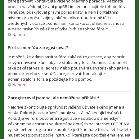
zaregistrovat, kontaktujte vašeho právního poradce. Vezměte
prosím na vědomí, že ani phpBB Limited ani majitelé tohoto fóra
nemůžou poskytovat právní poradenství a není kontaktním
místem pro právní zájmy jakéhokoliv druhu, kromě těch
uvedených v otázce „Koho mám kontaktovat ohledně stížnosti
a/nebo právních záležitostí týkajících se tohoto fóra?“.
Nahoru
Proč se nemůžu zaregistrovat?
Je možné, že administrátor fóra zakázal registrace, aby zabránil
novým návštěvníkům, aby se stali členy fóra. Administrátor mohl
také zakázat vaši IP adresu nebo používání uživatelského jména,
pomocí kterého se snažíš zaregistrovat. Kontaktujte
administrátora fóra a požádejte ho o pomoc.
Nahoru
Zaregistroval jsem se, ale nemůžu se přihlásit!
Nejdříve zkontrolujte správnost vašeho uživatelského jména a
hesla. Pokud jsou správné, mohly se stát následující dvě věci.
Pokud je ve fóru povolena registrace v souladu s americkým
zákonem na ochranu soukromí nezletilých na internetu COPPA a
vy jste během registrace zadali, že ještě nemáte třináct let, budete
muset postupovat podle instrukcí, které jste obdrželi emailem. Na