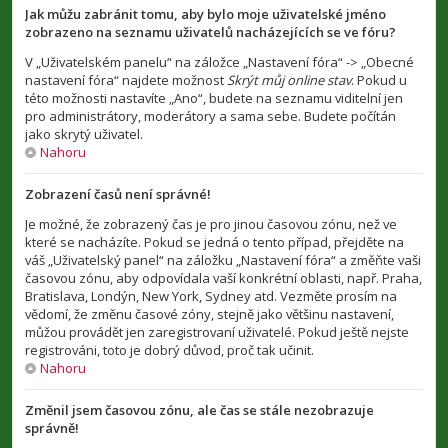
Jak můžu zabránit tomu, aby bylo moje uživatelské jméno
zobrazeno na seznamu uživatelů nacházejících se ve fóru?
V „Uživatelském panelu“ na záložce „Nastavení fóra“ -> „Obecné
nastavení fóra“ najdete možnost
Skrýt můj online stav
. Pokud u
této možnosti nastavíte „Ano“, budete na seznamu viditelní jen
pro administrátory, moderátory a sama sebe. Budete počítán
jako skrytý uživatel.
Nahoru
Zobrazení časů není správné!
Je možné, že zobrazený čas je pro jinou časovou zónu, než ve
které se nacházíte. Pokud se jedná o tento případ, přejděte na
váš „Uživatelský panel“ na záložku „Nastavení fóra“ a změňte vaši
časovou zónu, aby odpovídala vaší konkrétní oblasti, např. Praha,
Bratislava, Londýn, New York, Sydney atd. Vezměte prosím na
vědomí, že změnu časové zóny, stejně jako většinu nastavení,
můžou provádět jen zaregistrovaní uživatelé. Pokud ještě nejste
registrováni, toto je dobrý důvod, proč tak učinit.
Nahoru
Změnil jsem časovou zónu, ale čas se stále nezobrazuje
správně!