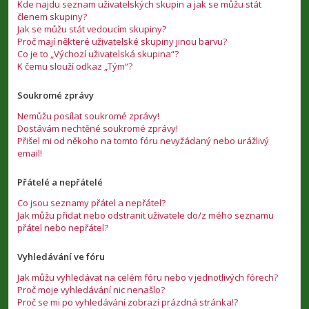
Kde najdu seznam uživatelských skupin a jak se můžu stát
členem skupiny?
Jak se můžu stát vedoucím skupiny?
Proč mají některé uživatelské skupiny jinou barvu?
Co je to „Výchozí uživatelská skupina“?
K čemu slouží odkaz „Tým“?
Soukromé zprávy
Nemůžu posílat soukromé zprávy!
Dostávám nechtěné soukromé zprávy!
Přišel mi od někoho na tomto fóru nevyžádaný nebo urážlivý
email!
Přátelé a nepřátelé
Co jsou seznamy přátel a nepřátel?
Jak můžu přidat nebo odstranit uživatele do/z mého seznamu
přátel nebo nepřátel?
Vyhledávání ve fóru
Jak můžu vyhledávat na celém fóru nebo v jednotlivých fórech?
Proč moje vyhledávání nic nenašlo?
Proč se mi po vyhledávání zobrazí prázdná stránka!?