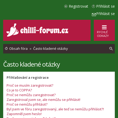
Registrovat
Přihlásit se
Přihlásit se
RYCHLÉ
ODKAZY
Obsah fóra
Často kladené otázky
Často kladené otázky
l
e
Přihlašování a registrace
d
Proč se musím zaregistrovat?
a
Co je to COPPA?
t
Proč se nemůžu zaregistrovat?
Zaregistroval jsem se, ale nemůžu se přihlásit!
Proč se nemůžu přihlásit?
Byl jsem ve fóru zaregistrovaný, ale teď se nemůžu přihlásit?!
Zapomněl jsem heslo!