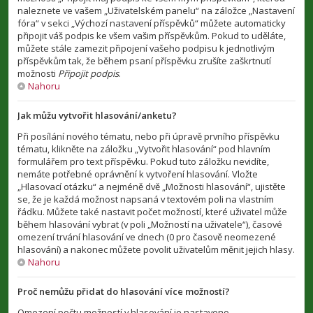
naleznete ve vašem „Uživatelském panelu“ na záložce „Nastavení
fóra“ v sekci „Výchozí nastavení příspěvků“ můžete automaticky
připojit váš podpis ke všem vašim příspěvkům. Pokud to uděláte,
můžete stále zamezit připojení vašeho podpisu k jednotlivým
příspěvkům tak, že během psaní příspěvku zrušíte zaškrtnutí
možnosti
Připojit podpis
.
Nahoru
Jak můžu vytvořit hlasování/anketu?
Při posílání nového tématu, nebo při úpravě prvního příspěvku
tématu, klikněte na záložku „Vytvořit hlasování“ pod hlavním
formulářem pro text příspěvku. Pokud tuto záložku nevidíte,
nemáte potřebné oprávnění k vytvoření hlasování. Vložte
„Hlasovací otázku“ a nejméně dvě „Možnosti hlasování“, ujistěte
se, že je každá možnost napsaná v textovém poli na vlastním
řádku. Můžete také nastavit počet možností, které uživatel může
během hlasování vybrat (v poli „Možností na uživatele“), časové
omezení trvání hlasování ve dnech (0 pro časově neomezené
hlasování) a nakonec můžete povolit uživatelům měnit jejich hlasy.
Nahoru
Proč nemůžu přidat do hlasování více možností?
Omezení počtu možností v hlasování je nastaveno