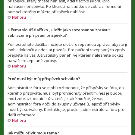
příspěvku, který chcete nahlásit, vidět tlačítko (ikonu) pro
nahlášení příspěvku. Po kliknutí na tlačítko se zobrazí formulář,
pomocí kterého můžete příspěvek nahlásit.
Nahoru
K čemu slouží tlačítko „Uložit jako rozepsanou zprávu“
zobrazené při psaní příspěvku?
Pomocí tohoto tlačítka můžete uložit rozepsanou zprávu, abyste ji
mohli dokončit a odeslat později. Pro načtení rozepsaných zpráv
přejděte na váš „Uživatelský panel“, ve kterém naleznete odkaz
na vaše rozepsané zprávy.
Nahoru
Proč musí být můj příspěvek schválen?
Administrátor fóra se mohl rozhodnout, že příspěvky ve fóru, do
kterého přispíváte, musí být prohlédnuty předtím, než je budou
moci zobrazit ostatní uživatelé. Je také možné, že vás
administrátor fóra vložil do skupiny uživatelů, jejichž příspěvky
musí být schváleny. Kontaktujte, prosím, administrátora fóra pro
další informace.
Nahoru
Jak můžu oživit moje téma?