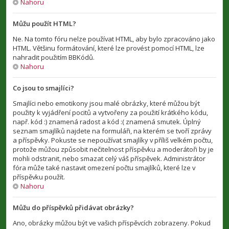
Nahoru
Můžu použít HTML?
Ne. Na tomto fóru nelze používat HTML, aby bylo zpracováno jako
HTML. Většinu formátování, které lze provést pomocí HTML, lze
nahradit použitím BBKódů.
Nahoru
Co jsou to smajlíci?
Smajlíci nebo emotikony jsou malé obrázky, které můžou být
použity k vyjádření pocitů a vytvořeny za použití krátkého kódu,
např. kód :) znamená radost a kód :( znamená smutek. Úplný
seznam smajlíků najdete na formuláři, na kterém se tvoří zprávy
a příspěvky. Pokuste se nepoužívat smajlíky v příliš velkém počtu,
protože můžou způsobit nečitelnost příspěvku a moderátoři by je
mohli odstranit, nebo smazat celý váš příspěvek. Administrátor
fóra může také nastavit omezení počtu smajlíků, které lze v
příspěvku použít.
Nahoru
Můžu do příspěvků přidávat obrázky?
Ano, obrázky můžou být ve vašich příspěvcích zobrazeny. Pokud