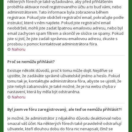
některých fórech je také vyžadováno, aby před přihlášením
proběhla aktivace nově registrovaného účtu a to buď vámi, nebo
administrátorem. Tato informace byla zobrazena během
registrace. Pokud jste obdrželi registrační email, pokračujte podle
instrukcí, které v něm najdete. Pokud jste registrační email
neobdrželi, mohli jste zadat špatnou emailovou adresu, nebo byl
email zachycen spam filtrem a skončil ve složce se spamy. Pokud
jste si jistí, že jste zadali správnou emailovou adresu, zkuste s
prosbou o pomoc kontaktovat administrátora fóra.
Nahoru
Proč se nemůžu přihlásit?
Existuje několik důvodů, proč k tomu může dojít. Nejdříve se
ujistěte, že zadáváte správné uživatelské jméno a heslo. Pokud
tomu tak je, kontaktujte administrátora fóra, abyste se ujistili, že
jste nebyli zabanováni. Je také možné, že je na webu chyba v
nastavení, která by měla být odstraněna.
Nahoru
Byl jsem ve fóru zaregistrovaný, ale teď se nemůžu přihlásit?!
Je možné, že administrátor z nějakého důvodu deaktivoval nebo
smazal váš účet. Na některých fórech také pravidelně odstraňují
uživatele, kteří dlouhou dobu do fóra nic nenapsali, čímž se