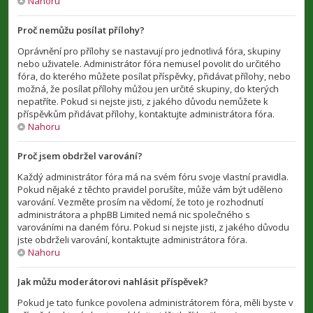
Nahoru
Proč nemůžu posílat přílohy?
Oprávnění pro přílohy se nastavují pro jednotlivá fóra, skupiny
nebo uživatele. Administrátor fóra nemusel povolit do určitého
fóra, do kterého můžete posílat příspěvky, přidávat přílohy, nebo
možná, že posílat přílohy můžou jen určité skupiny, do kterých
nepatříte. Pokud si nejste jisti, z jakého důvodu nemůžete k
příspěvkům přidávat přílohy, kontaktujte administrátora fóra.
Nahoru
Proč jsem obdržel varování?
Každý administrátor fóra má na svém fóru svoje vlastní pravidla.
Pokud nějaké z těchto pravidel porušíte, může vám být uděleno
varování. Vezměte prosím na vědomí, že toto je rozhodnutí
administrátora a phpBB Limited nemá nic společného s
varováními na daném fóru. Pokud si nejste jisti, z jakého důvodu
jste obdrželi varování, kontaktujte administrátora fóra.
Nahoru
Jak můžu moderátorovi nahlásit příspěvek?
Pokud je tato funkce povolena administrátorem fóra, měli byste v