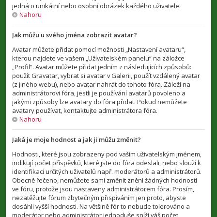
jedná o unikátní nebo osobní obrázek každého uživatele.
Nahoru
Jak můžu u svého jména zobrazit avatar?
Avatar můžete přidat pomocí možnosti „Nastavení avataru“,
kterou najdete ve vašem „Uživatelském panelu“ na záložce
„Profil“. Avatar můžete přidat jedním z následujících způsobů:
použít Gravatar, vybrat si avatar v Galerii, použít vzdálený avatar
(z jiného webu), nebo avatar nahrát do tohoto fóra. Záleží na
administrátorovi fóra, jestli je používání avatarů povoleno a
jakými způsoby lze avatary do fóra přidat. Pokud nemůžete
avatary používat, kontaktujte administrátora fóra.
Nahoru
Jaká je moje hodnost a jak ji můžu změnit?
Hodnosti, které jsou zobrazeny pod vaším uživatelským jménem,
indikují počet příspěvků, které jste do fóra odeslali, nebo slouží k
identifikaci určitých uživatelů např. moderátorů a administrátorů.
Obecně řečeno, nemůžete sami změnit znění žádných hodností
ve fóru, protože jsou nastaveny administrátorem fóra. Prosím,
nezatěžujte fórum zbytečným přispíváním jen proto, abyste
dosáhli vyšší hodnosti. Na většině fór to nebude tolerováno a
moderátor nebo administrátor jednoduše sníží váš počet