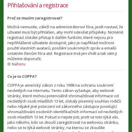
Přihlašování a registrace
Proč se musím zaregistrovat?
Možná nemusíte, záleží na administrátorovi fóra, jestli nastaví, že
uživatel musí být přihlášen, aby mohl odesílat příspěvky. Nicméně
registrací získáte přístup k dalším funkcím, které nejsou pro
nepřihlášené uživatele dostupné, jako je například možnost
použití vlastních avatarů, posílání soukromých zpráv a emailů
ostatním členům fóra atd. Registrace trvá jen chvíli a tak vám ji
můžeme doporučit.
Nahoru
Co je to COPPA?
COPPA je americký zákon z roku 1998 na ochranu soukromí
nezletilých na internetu. Tento zákon vyžaduje, aby webové
stránky, které mohou potenciálně shromažďovat informace od
nezletilých osob mladších 13 let, získaly písemný souhlas rodičů
nebo nějaké jiné potvrzení od zákonného zástupce povolující
shromažďování osobních identifikačních informací od nezletilých
osob mladších 13 let. Pokud si nejste jisti, jestli se toto týká vás,
jako někoho, kdo se zkouší zaregistrovat na webovou stránku,
nebo se to týká webové stránky, na kterou se zkoušíte