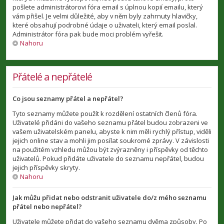
pošlete administrátorovi fóra email s úplnou kopií emailu, který
vám přišel. Je velmi důležité, aby v něm byly zahrnuty hlavičky,
které obsahují podrobné údaje o uživateli, který email poslal.
Administrátor fóra pak bude moci problém vyřešit.
Nahoru
Přátelé a nepřátelé
Co jsou seznamy přátel a nepřátel?
Tyto seznamy můžete použít k rozdělení ostatních členů fóra.
Uživatelé přidáni do vašeho seznamu přátel budou zobrazeni ve
vašem uživatelském panelu, abyste k nim měli rychlý přístup, viděli
jejich online stav a mohli jim posílat soukromé zprávy. V závislosti
na použitém vzhledu můžou být zvýrazněny i příspěvky od těchto
uživatelů. Pokud přidáte uživatele do seznamu nepřátel, budou
jejich příspěvky skryty.
Nahoru
Jak můžu přidat nebo odstranit uživatele do/z mého seznamu
přátel nebo nepřátel?
Uživatele můžete přidat do vašeho seznamu dvěma způsoby. Po