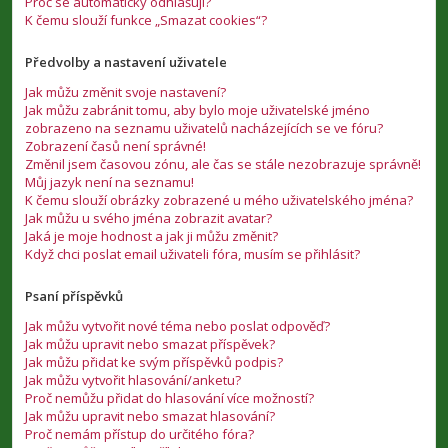
Proč se automaticky odhlašuji?
K čemu slouží funkce „Smazat cookies“?
Předvolby a nastavení uživatele
Jak můžu změnit svoje nastavení?
Jak můžu zabránit tomu, aby bylo moje uživatelské jméno
zobrazeno na seznamu uživatelů nacházejících se ve fóru?
Zobrazení časů není správné!
Změnil jsem časovou zónu, ale čas se stále nezobrazuje správně!
Můj jazyk není na seznamu!
K čemu slouží obrázky zobrazené u mého uživatelského jména?
Jak můžu u svého jména zobrazit avatar?
Jaká je moje hodnost a jak ji můžu změnit?
Když chci poslat email uživateli fóra, musím se přihlásit?
Psaní příspěvků
Jak můžu vytvořit nové téma nebo poslat odpověď?
Jak můžu upravit nebo smazat příspěvek?
Jak můžu přidat ke svým příspěvků podpis?
Jak můžu vytvořit hlasování/anketu?
Proč nemůžu přidat do hlasování více možností?
Jak můžu upravit nebo smazat hlasování?
Proč nemám přístup do určitého fóra?