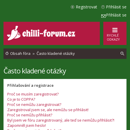
Registrovat
Přihlásit se
Přihlásit se
RYCHLÉ
ODKAZY
Obsah fóra
Často kladené otázky
Často kladené otázky
l
e
Přihlašování a registrace
d
Proč se musím zaregistrovat?
a
Co je to COPPA?
t
Proč se nemůžu zaregistrovat?
Zaregistroval jsem se, ale nemůžu se přihlásit!
Proč se nemůžu přihlásit?
Byl jsem ve fóru zaregistrovaný, ale teď se nemůžu přihlásit?!
Zapomněl jsem heslo!