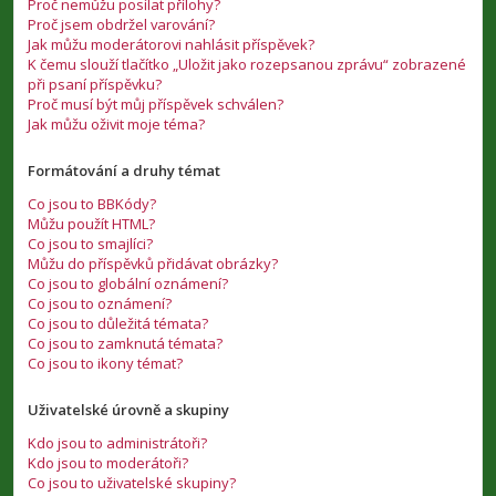
Proč nemůžu posílat přílohy?
Proč jsem obdržel varování?
Jak můžu moderátorovi nahlásit příspěvek?
K čemu slouží tlačítko „Uložit jako rozepsanou zprávu“ zobrazené
při psaní příspěvku?
Proč musí být můj příspěvek schválen?
Jak můžu oživit moje téma?
Formátování a druhy témat
Co jsou to BBKódy?
Můžu použít HTML?
Co jsou to smajlíci?
Můžu do příspěvků přidávat obrázky?
Co jsou to globální oznámení?
Co jsou to oznámení?
Co jsou to důležitá témata?
Co jsou to zamknutá témata?
Co jsou to ikony témat?
Uživatelské úrovně a skupiny
Kdo jsou to administrátoři?
Kdo jsou to moderátoři?
Co jsou to uživatelské skupiny?