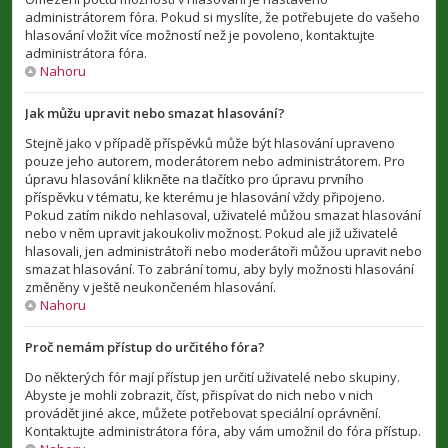
administrátorem fóra. Pokud si myslíte, že potřebujete do vašeho
hlasování vložit více možností než je povoleno, kontaktujte
administrátora fóra.
Nahoru
Jak můžu upravit nebo smazat hlasování?
Stejně jako v případě příspěvků může být hlasování upraveno
pouze jeho autorem, moderátorem nebo administrátorem. Pro
úpravu hlasování klikněte na tlačítko pro úpravu prvního
příspěvku v tématu, ke kterému je hlasování vždy připojeno.
Pokud zatím nikdo nehlasoval, uživatelé můžou smazat hlasování
nebo v něm upravit jakoukoliv možnost. Pokud ale již uživatelé
hlasovali, jen administrátoři nebo moderátoři můžou upravit nebo
smazat hlasování. To zabrání tomu, aby byly možnosti hlasování
změněny v ještě neukončeném hlasování.
Nahoru
Proč nemám přístup do určitého fóra?
Do některých fór mají přístup jen určití uživatelé nebo skupiny.
Abyste je mohli zobrazit, číst, přispívat do nich nebo v nich
provádět jiné akce, můžete potřebovat speciální oprávnění.
Kontaktujte administrátora fóra, aby vám umožnil do fóra přístup.