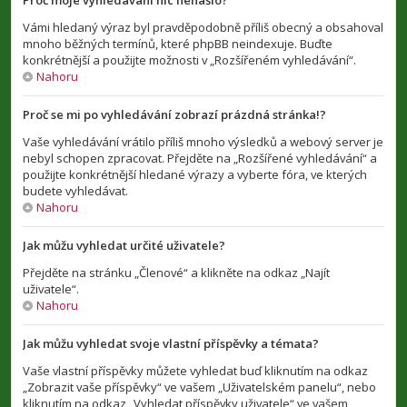
Proč moje vyhledávání nic nenašlo?
Vámi hledaný výraz byl pravděpodobně příliš obecný a obsahoval
mnoho běžných termínů, které phpBB neindexuje. Buďte
konkrétnější a použijte možnosti v „Rozšířeném vyhledávání“.
Nahoru
Proč se mi po vyhledávání zobrazí prázdná stránka!?
Vaše vyhledávání vrátilo příliš mnoho výsledků a webový server je
nebyl schopen zpracovat. Přejděte na „Rozšířené vyhledávání“ a
použijte konkrétnější hledané výrazy a vyberte fóra, ve kterých
budete vyhledávat.
Nahoru
Jak můžu vyhledat určité uživatele?
Přejděte na stránku „Členové“ a klikněte na odkaz „Najít
uživatele“.
Nahoru
Jak můžu vyhledat svoje vlastní příspěvky a témata?
Vaše vlastní příspěvky můžete vyhledat buď kliknutím na odkaz
„Zobrazit vaše příspěvky“ ve vašem „Uživatelském panelu“, nebo
kliknutím na odkaz „Vyhledat příspěvky uživatele“ ve vašem