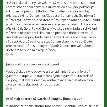
„Uživatelské skupiny“ ve vašem „Uživatelském panelu“. Pokud se
chcete stát členem některé z uživatelských skupin, pokračujte
kliknutím na příslušné tlačítko. Ne do všech skupin je volný
přístup. V některých se musí žádost o členství schválit, některé
můžou být uzavřené a některé můžou být dokonce skryté. Pokud
je skupiny otevřená, můžete se stát jejím členem po kliknutí na
příslušné tlačítko. Pokud členství ve skupině vyžaduje schválení,
můžete o ně požádat kliknutím na příslušné tlačítko. Vedoucí
uživatelské skupiny bude muset schválit vaši žádost a může se
vás zeptat, proč se chcete stát členem skupiny. Neobtěžujte,
prosím, vedoucího skupiny v případě, že zamítne vaši žádost -
určitě pro to bude mít svoje důvody.
Nahoru
Jak se můžu stát vedoucím skupiny?
Vedoucí skupiny je obvykle určen administrátorem fóra při
vytváření skupiny. Pokud máte zájem o vytvoření uživatelské
skupiny, měli byste nejdříve kontaktovat administrátora fóra -
zkuste mu poslat soukromou zprávu.
Nahoru
Proč mají některé uživatelské skupiny jinou barvu?
Je možné, že administrátor fóra přiřadil k členům určitých skupin