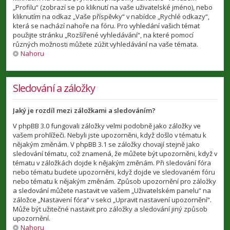
„Profilu“ (zobrazí se po kliknutí na vaše uživatelské jméno), nebo
kliknutím na odkaz „Vaše příspěvky“ v nabídce „Rychlé odkazy“,
která se nachází nahoře na fóru. Pro vyhledání vašich témat
použijte stránku „Rozšířené vyhledávání“, na které pomocí
různých možnosti můžete zúžit vyhledávání na vaše témata.
Nahoru
Sledování a záložky
Jaký je rozdíl mezi záložkami a sledováním?
V phpBB 3.0 fungovali záložky velmi podobně jako záložky ve
vašem prohlížeči. Nebyli jste upozorněni, když došlo v tématu k
nějakým změnám. V phpBB 3.1 se záložky chovají stejně jako
sledování tématu, což znamená, že můžete být upozorněni, když v
tématu v záložkách dojde k nějakým změnám. Při sledování fóra
nebo tématu budete upozorněni, když dojde ve sledovaném fóru
nebo tématu k nějakým změnám. Způsob upozornění pro záložky
a sledování můžete nastavit ve vašem „Uživatelském panelu“ na
záložce „Nastavení fóra“ v sekci „Upravit nastavení upozornění“.
Může být užitečné nastavit pro záložky a sledování jiný způsob
upozornění.
Nahoru