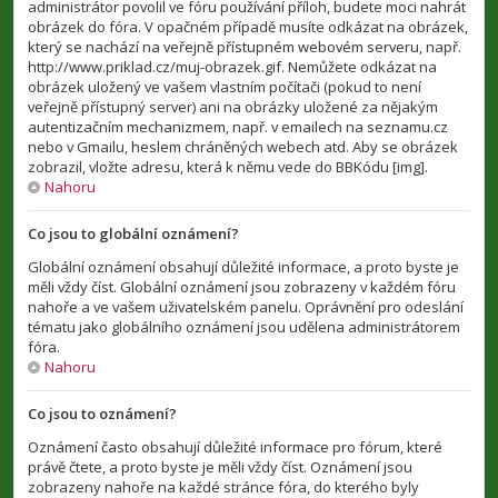
administrátor povolil ve fóru používání příloh, budete moci nahrát
obrázek do fóra. V opačném případě musíte odkázat na obrázek,
který se nachází na veřejně přístupném webovém serveru, např.
http://www.priklad.cz/muj-obrazek.gif. Nemůžete odkázat na
obrázek uložený ve vašem vlastním počítači (pokud to není
veřejně přístupný server) ani na obrázky uložené za nějakým
autentizačním mechanizmem, např. v emailech na seznamu.cz
nebo v Gmailu, heslem chráněných webech atd. Aby se obrázek
zobrazil, vložte adresu, která k němu vede do BBKódu [img].
Nahoru
Co jsou to globální oznámení?
Globální oznámení obsahují důležité informace, a proto byste je
měli vždy číst. Globální oznámení jsou zobrazeny v každém fóru
nahoře a ve vašem uživatelském panelu. Oprávnění pro odeslání
tématu jako globálního oznámení jsou udělena administrátorem
fóra.
Nahoru
Co jsou to oznámení?
Oznámení často obsahují důležité informace pro fórum, které
právě čtete, a proto byste je měli vždy číst. Oznámení jsou
zobrazeny nahoře na každé stránce fóra, do kterého byly