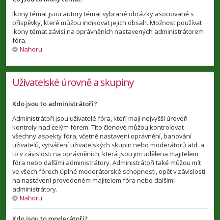
Ikony témat jsou autory témat vybrané obrázky asociované s
příspěvky, které můžou indikovat jejich obsah. Možnost používat
ikony témat závisí na oprávněních nastavených administrátorem
fóra.
Nahoru
Uživatelské úrovně a skupiny
Kdo jsou to administrátoři?
Administrátoři jsou uživatelé fóra, kteří mají nejvyšší úroveň
kontroly nad celým fórem. Tito členové můžou kontrolovat
všechny aspekty fóra, včetně nastavení oprávnění, banování
uživatelů, vytváření uživatelských skupin nebo moderátorů atd. a
to v závislosti na oprávněních, která jsou jim udělena majitelem
fóra nebo dalšími administrátory. Administrátoři také můžou mít
ve všech fórech úplné moderátorské schopnosti, opět v závislosti
na nastavení provedeném majitelem fóra nebo dalšími
administrátory.
Nahoru
Kdo jsou to moderátoři?