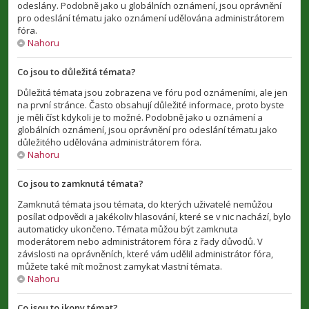
odeslány. Podobně jako u globálních oznámení, jsou oprávnění
pro odeslání tématu jako oznámení udělována administrátorem
fóra.
Nahoru
Co jsou to důležitá témata?
Důležitá témata jsou zobrazena ve fóru pod oznámeními, ale jen
na první stránce. Často obsahují důležité informace, proto byste
je měli číst kdykoli je to možné. Podobně jako u oznámení a
globálních oznámení, jsou oprávnění pro odeslání tématu jako
důležitého udělována administrátorem fóra.
Nahoru
Co jsou to zamknutá témata?
Zamknutá témata jsou témata, do kterých uživatelé nemůžou
posílat odpovědi a jakékoliv hlasování, které se v nic nachází, bylo
automaticky ukončeno. Témata můžou být zamknuta
moderátorem nebo administrátorem fóra z řady důvodů. V
závislosti na oprávněních, které vám udělil administrátor fóra,
můžete také mít možnost zamykat vlastní témata.
Nahoru
Co jsou to ikony témat?