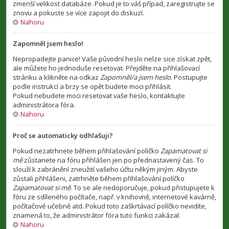
zmenší velikost databáze. Pokud je to váš případ, zaregistrujte se
znovu a pokuste se více zapojit do diskuzí.
Nahoru
Zapomněl jsem heslo!
Nepropadejte panice! Vaše původní heslo nelze sice získat zpět,
ale můžete ho jednoduše resetovat. Přejděte na přihlašovací
stránku a klikněte na odkaz
Zapomněl/a jsem heslo
. Postupujte
podle instrukcí a brzy se opět budete moci přihlásit.
Pokud nebudete moci resetovat vaše heslo, kontaktujte
administrátora fóra.
Nahoru
Proč se automaticky odhlašuji?
Pokud nezatrhnete během přihlašování políčko
Zapamatovat si
mě
zůstanete na fóru přihlášen jen po přednastavený čas. To
slouží k zabránění zneužití vašeho účtu někým jiným. Abyste
zůstali přihlášeni, zatrhněte během přihlašování políčko
Zapamatovat si mě
. To se ale nedoporučuje, pokud přistupujete k
fóru ze sdíleného počítače, např. v knihovně, internetové kavárně,
počítačové učebně atd. Pokud toto zaškrtávací políčko nevidíte,
znamená to, že administrátor fóra tuto funkci zakázal.
Nahoru