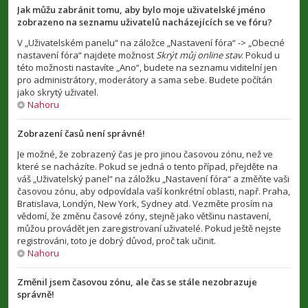
Jak můžu zabránit tomu, aby bylo moje uživatelské jméno
zobrazeno na seznamu uživatelů nacházejících se ve fóru?
V „Uživatelském panelu“ na záložce „Nastavení fóra“ -> „Obecné
nastavení fóra“ najdete možnost
Skrýt můj online stav
. Pokud u
této možnosti nastavíte „Ano“, budete na seznamu viditelní jen
pro administrátory, moderátory a sama sebe. Budete počítán
jako skrytý uživatel.
Nahoru
Zobrazení časů není správné!
Je možné, že zobrazený čas je pro jinou časovou zónu, než ve
které se nacházíte. Pokud se jedná o tento případ, přejděte na
váš „Uživatelský panel“ na záložku „Nastavení fóra“ a změňte vaši
časovou zónu, aby odpovídala vaší konkrétní oblasti, např. Praha,
Bratislava, Londýn, New York, Sydney atd. Vezměte prosím na
vědomí, že změnu časové zóny, stejně jako většinu nastavení,
můžou provádět jen zaregistrovaní uživatelé. Pokud ještě nejste
registrováni, toto je dobrý důvod, proč tak učinit.
Nahoru
Změnil jsem časovou zónu, ale čas se stále nezobrazuje
správně!