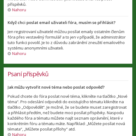
příspěvků.
Nahoru
Když chci poslat email uživateli fóra, musím se přihlásit?
Jen registrovaní uživatelé můžou posílat emaily ostatním členům
fóra přes vestavěný formulář a to jen v případě, že administrátor
tuto funkci povolil. Je to z důvodu zabránění zneužití emailového
systému anonymními uživateli.
Nahoru
Psaní příspěvků
Jak můžu vytvořit nové téma nebo poslat odpověď?
Pokud chcete do fóra poslat nové téma, klikněte na tlačítko „Nové
téma“. Pro odeslání odpovědi do existujícího tématu klikněte na
tlačítko „Odpovědět“. Je možné, že se budete muset zaregistrovat
a přihlásit předtím, než budete moci posílat příspěvky. Naspodu
každého fóra a tématu můžete najít seznam oprávnění, které v
konkrétním fóru a tématu máte. Například: „Můžete posílat nová
témata“, „Můžete posílat přílohy“ atd.
Nahoru