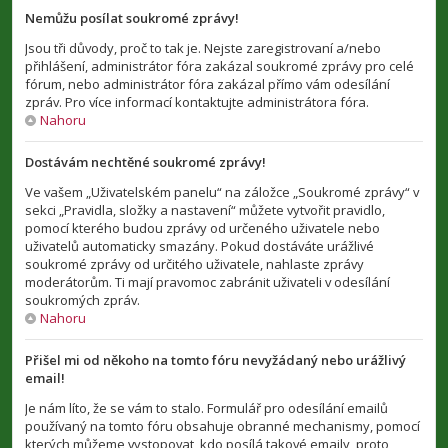
Nemůžu posílat soukromé zprávy!
Jsou tři důvody, proč to tak je. Nejste zaregistrovaní a/nebo
přihlášení, administrátor fóra zakázal soukromé zprávy pro celé
fórum, nebo administrátor fóra zakázal přímo vám odesílání
zpráv. Pro více informací kontaktujte administrátora fóra.
Nahoru
Dostávám nechtěné soukromé zprávy!
Ve vašem „Uživatelském panelu“ na záložce „Soukromé zprávy“ v
sekci „Pravidla, složky a nastavení“ můžete vytvořit pravidlo,
pomocí kterého budou zprávy od určeného uživatele nebo
uživatelů automaticky smazány. Pokud dostáváte urážlivé
soukromé zprávy od určitého uživatele, nahlaste zprávy
moderátorům. Ti mají pravomoc zabránit uživateli v odesílání
soukromých zpráv.
Nahoru
Přišel mi od někoho na tomto fóru nevyžádaný nebo urážlivý
email!
Je nám líto, že se vám to stalo. Formulář pro odesílání emailů
používaný na tomto fóru obsahuje obranné mechanismy, pomocí
kterých můžeme vystopovat, kdo posílá takové emaily, proto