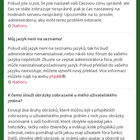
Pokud jste si jisti, že jste nastavili vaši časovou zónu správně, ale
čas se stále zobrazuje nesprávně, pak je čas nastavený na
hodinách serveru nesprávný. Upozorněte na to, prosím,
administrátora, aby mohl tento problém odstranit.
Nahoru
Můj jazyk není na seznamu!
Pokud váš jazyk není na seznamu jazyků, tak ho buď
administrátor nenainstaloval, nebo nikdo toto fórum do vašeho
jazyka nepřeložil. Zkuste se zeptat administrátora fóra, jestli
může nainstalovat požadovaný jazyk. Pokud překlad do vašeho
jazyku neexistuje, můžete vytvořit nový překlad. Více informací
můžete najít na webu
phpBB
®.
Nahoru
K čemu slouží obrázky zobrazené u mého uživatelského
jména?
Existují dva druhy obrázků, které můžou být v příspěvcích
zobrazeny u uživatelského jména. Jedním z nich jsou obrázky
asociované s vaší hodností, které obvykle vypadají jako
hvězdičky, tečky nebo čtverečky a indikují, kolik příspěvků jste
odeslali, nebo pomáhají určit jakou mají uživatelé fóra funkci.
Další, obvykle větší obrázek, je známý jako avatar a obecně se