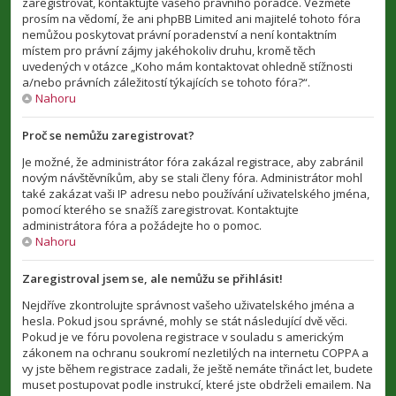
zaregistrovat, kontaktujte vašeho právního poradce. Vezměte
prosím na vědomí, že ani phpBB Limited ani majitelé tohoto fóra
nemůžou poskytovat právní poradenství a není kontaktním
místem pro právní zájmy jakéhokoliv druhu, kromě těch
uvedených v otázce „Koho mám kontaktovat ohledně stížnosti
a/nebo právních záležitostí týkajících se tohoto fóra?“.
Nahoru
Proč se nemůžu zaregistrovat?
Je možné, že administrátor fóra zakázal registrace, aby zabránil
novým návštěvníkům, aby se stali členy fóra. Administrátor mohl
také zakázat vaši IP adresu nebo používání uživatelského jména,
pomocí kterého se snažíš zaregistrovat. Kontaktujte
administrátora fóra a požádejte ho o pomoc.
Nahoru
Zaregistroval jsem se, ale nemůžu se přihlásit!
Nejdříve zkontrolujte správnost vašeho uživatelského jména a
hesla. Pokud jsou správné, mohly se stát následující dvě věci.
Pokud je ve fóru povolena registrace v souladu s americkým
zákonem na ochranu soukromí nezletilých na internetu COPPA a
vy jste během registrace zadali, že ještě nemáte třináct let, budete
muset postupovat podle instrukcí, které jste obdrželi emailem. Na