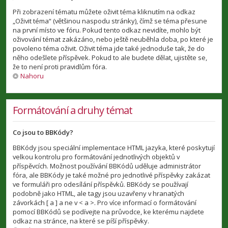
Při zobrazení tématu můžete oživit téma kliknutím na odkaz
„Oživit téma“ (většinou naspodu stránky), čímž se téma přesune
na první místo ve fóru. Pokud tento odkaz nevidíte, mohlo být
oživování témat zakázáno, nebo ještě neuběhla doba, po které je
povoleno téma oživit. Oživit téma jde také jednoduše tak, že do
něho odešlete příspěvek. Pokud to ale budete dělat, ujistěte se,
že to není proti pravidlům fóra.
Nahoru
Formátování a druhy témat
Co jsou to BBKódy?
BBKódy jsou speciální implementace HTML jazyka, které poskytují
velkou kontrolu pro formátování jednotlivých objektů v
příspěvcích. Možnost používání BBKódů uděluje administrátor
fóra, ale BBKódy je také možné pro jednotlivé příspěvky zakázat
ve formuláři pro odesílání příspěvků. BBKódy se používají
podobně jako HTML, ale tagy jsou uzavřeny v hranatých
závorkách [ a ] a ne v < a >. Pro více informací o formátování
pomocí BBKódů se podívejte na průvodce, ke kterému najdete
odkaz na stránce, na které se píší příspěvky.