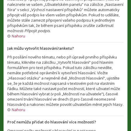
naleznete ve vašem „Uživatelském panelu“ na záložce „Nastavení
fóra“ v sekci „Výchozí nastavení příspěvků“ můžete automaticky
připojit váš podpis ke všem vašim příspěvkům. Pokud to uděláte,
můžete stále zamezit připojení vašeho podpisu k jednotlivým
příspěvkům tak, že během psaní příspěvku zrušíte zaškrtnutí
možnosti
Připojit podpis
.
Nahoru
Jak můžu vytvořit hlasování/anketu?
Při posílání nového tématu, nebo při úpravě prvního příspěvku
tématu, klikněte na záložku „Vytvořit hlasování“ pod hlavním
formulářem pro text příspěvku. Pokud tuto záložku nevidíte,
nemáte potřebné oprávnění k vytvoření hlasování. Vložte
„Hlasovací otázku“ a nejméně dvě „Možnosti hlasování“, ujistěte
se, že je každá možnost napsaná v textovém poli na vlastním
řádku. Můžete také nastavit počet možností, které uživatel může
během hlasování vybrat (v poli „Možností na uživatele“), časové
omezení trvání hlasování ve dnech (0 pro časově neomezené
hlasování) a nakonec můžete povolit uživatelům měnit jejich hlasy.
Nahoru
Proč nemůžu přidat do hlasování více možností?
Omezení počtu možností v hlasování je nastaveno