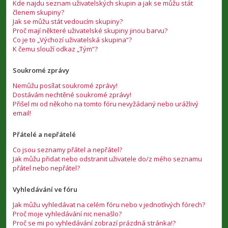
Kde najdu seznam uživatelských skupin a jak se můžu stát
členem skupiny?
Jak se můžu stát vedoucím skupiny?
Proč mají některé uživatelské skupiny jinou barvu?
Co je to „Výchozí uživatelská skupina“?
K čemu slouží odkaz „Tým“?
Soukromé zprávy
Nemůžu posílat soukromé zprávy!
Dostávám nechtěné soukromé zprávy!
Přišel mi od někoho na tomto fóru nevyžádaný nebo urážlivý
email!
Přátelé a nepřátelé
Co jsou seznamy přátel a nepřátel?
Jak můžu přidat nebo odstranit uživatele do/z mého seznamu
přátel nebo nepřátel?
Vyhledávání ve fóru
Jak můžu vyhledávat na celém fóru nebo v jednotlivých fórech?
Proč moje vyhledávání nic nenašlo?
Proč se mi po vyhledávání zobrazí prázdná stránka!?