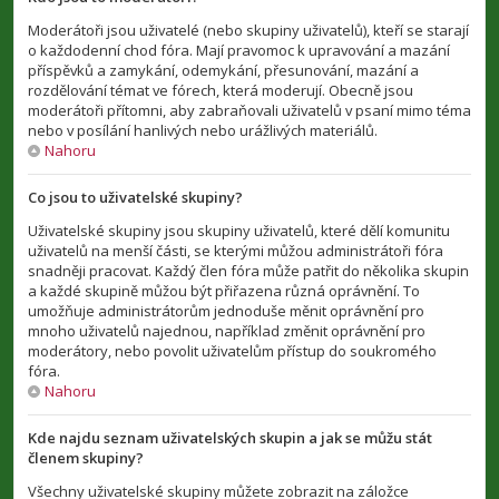
Moderátoři jsou uživatelé (nebo skupiny uživatelů), kteří se starají
o každodenní chod fóra. Mají pravomoc k upravování a mazání
příspěvků a zamykání, odemykání, přesunování, mazání a
rozdělování témat ve fórech, která moderují. Obecně jsou
moderátoři přítomni, aby zabraňovali uživatelů v psaní mimo téma
nebo v posílání hanlivých nebo urážlivých materiálů.
Nahoru
Co jsou to uživatelské skupiny?
Uživatelské skupiny jsou skupiny uživatelů, které dělí komunitu
uživatelů na menší části, se kterými můžou administrátoři fóra
snadněji pracovat. Každý člen fóra může patřit do několika skupin
a každé skupině můžou být přiřazena různá oprávnění. To
umožňuje administrátorům jednoduše měnit oprávnění pro
mnoho uživatelů najednou, například změnit oprávnění pro
moderátory, nebo povolit uživatelům přístup do soukromého
fóra.
Nahoru
Kde najdu seznam uživatelských skupin a jak se můžu stát
členem skupiny?
Všechny uživatelské skupiny můžete zobrazit na záložce