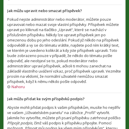
Jak můžu upravit nebo smazat příspěvek?
Pokud nejste administrátor nebo moderátor, můžete pouze
upravovat nebo mazat svoje vlastní příspěvky. Příspěvek můžete
upravit po kliknutí na tlačítko „Upravit“, které se nachází v
příslušném příspěvku. Někdy lze upravit příspěvek jen po
omezenou dobu po jeho odeslání. Pokud již někdo na příspěvek
odpověděl a vy se do tématu vrátíte, najdete pod ním krátký text,
ve kterém je uvedeno kolikrát a kdy jste příspěvek upravili. Toto
bude zobrazeno pouze v případě, že někdo do tématu pošle
odpověď, ale neobjeví se to, pokud moderátor nebo
administrátor upraví příspěvek, ačkoli ti mohou zanechat na
základě vlastního uvážení vzkaz, proč příspěvek upravili. Vezměte
prosím na vědomí, že normální uživatelé nemůžou smazat
příspěvek, když k němu někdo pošle odpověď.
Nahoru
Jak můžu přidat ke svým příspěvků podpis?
Abyste mohli přidat podpis k vašim příspěvkům, musíte ho nejdřív
ve vašem „Uživatelském panelu“ na záložce „Profil“ vytvořit.
Jakmile ho vytvoříte, můžete při psaní příspěvku zatrhnout políčko
Připojit podpis
, čímž váš podpis k příspěvku připojíte. Pomocí
možnosti „Připojit můj podpis ke všem mým příspěvkům“, kterou