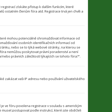
 registrací získáte přístup k dalším funkcím, které
ů ostatním členům fóra atd. Registrace trvá jen chvíli a
 které mohou potenciálně shromažďovat informace od
romažďování osobních identifikačních informací od
u stránku, nebo se to týká webové stránky, na kterou se
o fóra nemůžou poskytovat právní poradenství a není
ebo právních záležitostí týkajících se tohoto fóra?“.
také zakázat vaši IP adresu nebo používání uživatelského
d je ve fóru povolena registrace v souladu s americkým
 muset postupovat podle instrukcí, které jste obdrželi