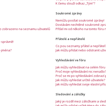
K čemu slouží odkaz „Tým“?
Soukromé zprávy
Nemůžu posílat soukromé zprávy!
Dostávám nechtěné soukromé zprá
éno zobrazeno na seznamu uživatelů
Přišel mi od někoho na tomto fóru 
Přátelé a nepřátelé
e správně!
Co jsou seznamy přátel a nepřátel
o jména?
Jak můžu přidat nebo odstranit už
Vyhledávání ve fóru
Jak můžu vyhledávat na celém fóru 
Proč moje vyhledávání nic nenašlo
Proč se mi po vyhledávání zobrazí
Jak můžu vyhledat určité uživatele?
Jak můžu vyhledat svoje vlastní př
Sledování a záložky
Jaký je rozdíl mezi záložkami a sl
Jak můžu přidat určité téma do zál