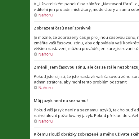
V „Uživatelském panelu“ na záložce „Nastavení fóra“ -
viditelní jen pro administrátory, moderátory a sama sebe
Nahoru
Zobrazení časů není správné!
Je možné, že zobrazený čas je pro jinou časovou zónu, n
změňte vaši časovou zónu, aby odpovídala vaší konkrétn
většinu nastavení, můžou provádět jen zaregistrovaní uživ
Nahoru
Změnil jsem časovou zónu, ale čas se stále nezobrazu
Pokud jste si jisti, že jste nastavili vaši časovou zónu
administrátora, aby mohl tento problém odstranit.
Nahoru
Můj jazyk není na seznamu!
Pokud váš jazyk není na seznamu jazyků, tak ho buď admi
nainstalovat požadovaný jazyk. Pokud překlad do vašeho
Nahoru
K čemu slouží obrázky zobrazené u mého uživatelské