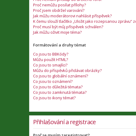
Proč nemůžu posílat přílohy?
Proč jsem obdržel varování?
Jak můžu moderátorovi nahlásit příspěvek?
K čemu slouží tlačítko „Uložit jako rozepsanou zprávu“ 
Proč musí být můj příspěvek schválen?
Jak můžu oživit moje téma?
Formátování a druhy témat
Co jsou to BBKódy?
Můžu použít HTML?
Co jsou to smajlíci?
Můžu do příspěvků přidávat obrázky?
Co jsou to globální oznámení?
Co jsou to oznámení?
Co jsou to důležitá témata?
Co jsou to zamknutá témata?
Co jsou to ikony témat?
Přihlašování a registrace
Proč se musím zaregistrovat?