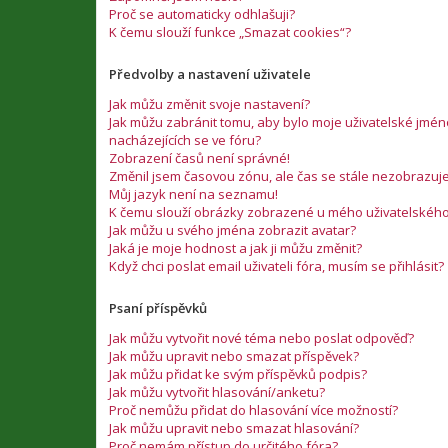
Proč se automaticky odhlašuji?
K čemu slouží funkce „Smazat cookies“?
Předvolby a nastavení uživatele
Jak můžu změnit svoje nastavení?
Jak můžu zabránit tomu, aby bylo moje uživatelské jm
nacházejících se ve fóru?
Zobrazení časů není správné!
Změnil jsem časovou zónu, ale čas se stále nezobrazuj
Můj jazyk není na seznamu!
K čemu slouží obrázky zobrazené u mého uživatelskéh
Jak můžu u svého jména zobrazit avatar?
Jaká je moje hodnost a jak ji můžu změnit?
Když chci poslat email uživateli fóra, musím se přihlásit?
Psaní příspěvků
Jak můžu vytvořit nové téma nebo poslat odpověď?
Jak můžu upravit nebo smazat příspěvek?
Jak můžu přidat ke svým příspěvků podpis?
Jak můžu vytvořit hlasování/anketu?
Proč nemůžu přidat do hlasování více možností?
Jak můžu upravit nebo smazat hlasování?
Proč nemám přístup do určitého fóra?