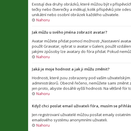
Existují dva druhy obrázků, které můžou být v příspěvcí
tečky nebo čtverečky a indikují, kolik příspěvků jste ode
unikátní nebo osobní obrázek každého uživatele.
Nahoru
Jak můžu u svého jména zobrazit avatar?
Avatar můžete přidat pomocí možnosti „Nastavení avataru
použít Gravatar, vybrat si avatar v Galerii, použít vzdál
jakými způsoby lze avatary do fóra přidat. Pokud nemůže
Nahoru
Jaká je moje hodnost a jak ji můžu změnit?
Hodnosti, které jsou zobrazeny pod vaším uživatelským jm
administrátorů. Obecně řečeno, nemůžete sami změnit z
jen proto, abyste dosáhli vyšší hodnosti. Na většině fó
Nahoru
Když chci poslat email uživateli fóra, musím se přihlás
Jen registrovaní uživatelé můžou posílat emaily ostatním 
emailového systému anonymními uživateli.
Nahoru