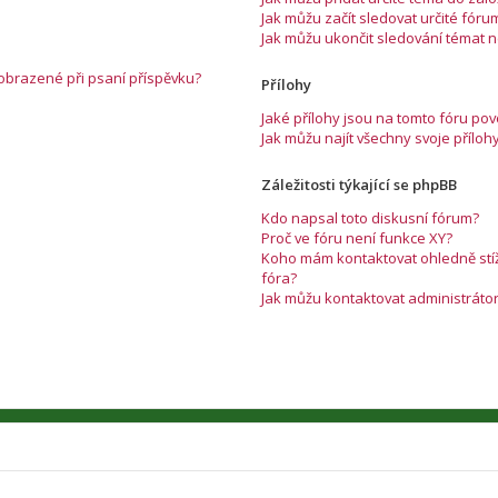
Jak můžu začít sledovat určité fóru
Jak můžu ukončit sledování témat 
zobrazené při psaní příspěvku?
Přílohy
Jaké přílohy jsou na tomto fóru po
Jak můžu najít všechny svoje příloh
Záležitosti týkající se phpBB
Kdo napsal toto diskusní fórum?
Proč ve fóru není funkce XY?
Koho mám kontaktovat ohledně stížn
fóra?
Jak můžu kontaktovat administráto