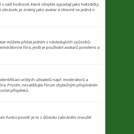
s vaší hodností, které obvykle vypadají jako hvězdičky,
ětší obrázek, je známý jako avatar a obecně se jedná o
atar můžete přidat jedním z následujících způsobů:
nistrátorovi fóra, jestli je používání avatarů povoleno a
identifikaci určitých uživatelů např. moderátorů a
óra. Prosím, nezatěžujte fórum zbytečným přispíváním
počet příspěvků.
to funkci povolil. Je to z důvodu zabránění zneužití