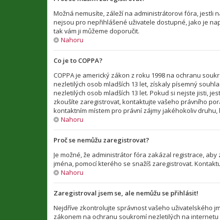
Možná nemusíte, záleží na administrátorovi fóra, jestli n
nejsou pro nepřihlášené uživatele dostupné, jako je např
tak vám ji můžeme doporučit.
Nahoru
Co je to COPPA?
COPPA je americký zákon z roku 1998 na ochranu soukro
nezletilých osob mladších 13 let, získaly písemný souh
nezletilých osob mladších 13 let. Pokud si nejste jisti, 
zkoušíte zaregistrovat, kontaktujte vašeho právního po
kontaktním místem pro právní zájmy jakéhokoliv druhu, k
Nahoru
Proč se nemůžu zaregistrovat?
Je možné, že administrátor fóra zakázal registrace, aby
jména, pomocí kterého se snažíš zaregistrovat. Kontakt
Nahoru
Zaregistroval jsem se, ale nemůžu se přihlásit!
Nejdříve zkontrolujte správnost vašeho uživatelského jm
zákonem na ochranu soukromí nezletilých na internetu CO