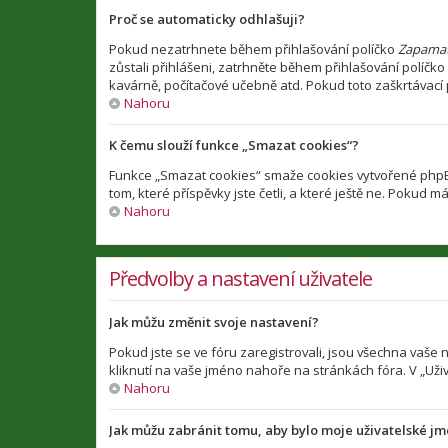
Proč se automaticky odhlašuji?
Pokud nezatrhnete během přihlašování políčko
Zapamat
zůstali přihlášeni, zatrhněte během přihlašování políčko
kavárně, počítačové učebně atd. Pokud toto zaškrtávací p
Nahoru
K čemu slouží funkce „Smazat cookies“?
Funkce „Smazat cookies“ smaže cookies vytvořené phpBB 
tom, které příspěvky jste četli, a které ještě ne. Poku
Nahoru
Předvolby a nastavení uživatele
Jak můžu změnit svoje nastavení?
Pokud jste se ve fóru zaregistrovali, jsou všechna vaše
kliknutí na vaše jméno nahoře na stránkách fóra. V „Už
Nahoru
Jak můžu zabránit tomu, aby bylo moje uživatelské j