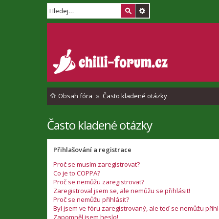
Obsah fóra
Často kladené otázky
Často kladené otázky
Přihlašování a registrace
Proč se musím zaregistrovat?
Co je to COPPA?
Proč se nemůžu zaregistrovat?
Zaregistroval jsem se, ale nemůžu se přihlásit!
Proč se nemůžu přihlásit?
Byl jsem ve fóru zaregistrovaný, ale teď se nemůžu přihl
Zapomněl jsem heslo!