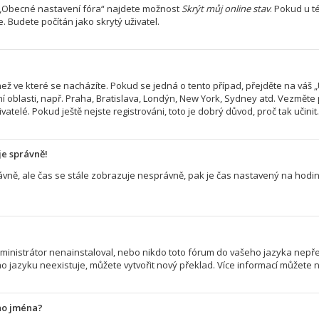
> „Obecné nastavení fóra“ najdete možnost
Skrýt můj online stav
. Pokud u 
. Budete počítán jako skrytý uživatel.
ež ve které se nacházíte. Pokud se jedná o tento případ, přejděte na váš „
í oblasti, např. Praha, Bratislava, Londýn, New York, Sydney atd. Vezměte
atelé. Pokud ještě nejste registrováni, toto je dobrý důvod, proč tak učinit.
je správně!
 správně, ale čas se stále zobrazuje nesprávně, pak je čas nastavený na ho
nistrátor nenainstaloval, nebo nikdo toto fórum do vašeho jazyka nepřelož
 jazyku neexistuje, můžete vytvořit nový překlad. Více informací můžete 
ho jména?