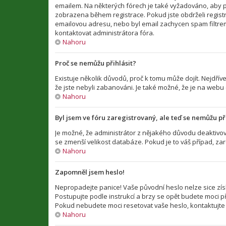
emailem. Na některých fórech je také vyžadováno, aby p
zobrazena během registrace. Pokud jste obdrželi registra
emailovou adresu, nebo byl email zachycen spam filtrem 
kontaktovat administrátora fóra.
Nahoru
Proč se nemůžu přihlásit?
Existuje několik důvodů, proč k tomu může dojít. Nejdříve
že jste nebyli zabanováni. Je také možné, že je na webu
Nahoru
Byl jsem ve fóru zaregistrovaný, ale teď se nemůžu při
Je možné, že administrátor z nějakého důvodu deaktivova
se zmenší velikost databáze. Pokud je to váš případ, zar
Nahoru
Zapomněl jsem heslo!
Nepropadejte panice! Vaše původní heslo nelze sice zís
Postupujte podle instrukcí a brzy se opět budete moci při
Pokud nebudete moci resetovat vaše heslo, kontaktujte 
Nahoru