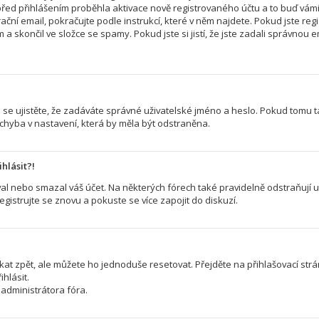
řed přihlášením proběhla aktivace nově registrovaného účtu a to buď vám
ční email, pokračujte podle instrukcí, které v něm najdete. Pokud jste regi
a skončil ve složce se spamy. Pokud jste si jistí, že jste zadali správno
 se ujistěte, že zadáváte správné uživatelské jméno a heslo. Pokud tomu tak 
 chyba v nastavení, která by měla být odstraněna.
hlásit?!
l nebo smazal váš účet. Na některých fórech také pravidelně odstraňují už
egistrujte se znovu a pokuste se více zapojit do diskuzí.
kat zpět, ale můžete ho jednoduše resetovat. Přejděte na přihlašovací str
hlásit.
administrátora fóra.