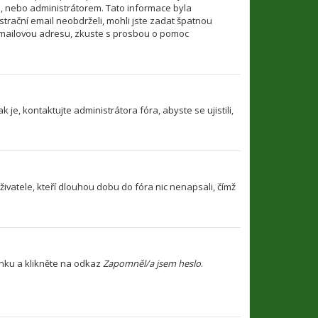
i, nebo administrátorem. Tato informace byla
strační email neobdrželi, mohli jste zadat špatnou
u emailovou adresu, zkuste s prosbou o pomoc
je, kontaktujte administrátora fóra, abyste se ujistili,
ivatele, kteří dlouhou dobu do fóra nic nenapsali, čímž
ánku a klikněte na odkaz
Zapomněl/a jsem heslo
.