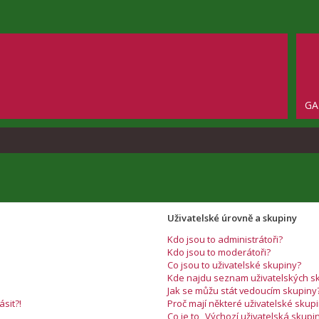
GA
Uživatelské úrovně a skupiny
Kdo jsou to administrátoři?
Kdo jsou to moderátoři?
Co jsou to uživatelské skupiny?
Kde najdu seznam uživatelských sk
Jak se můžu stát vedoucím skupiny
ásit?!
Proč mají některé uživatelské skup
Co je to „Výchozí uživatelská skupi