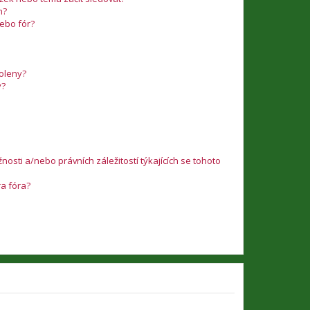
m?
nebo fór?
voleny?
y?
osti a/nebo právních záležitostí týkajících se tohoto
ra fóra?