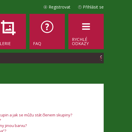
Registrovat
Přihlásit se
RYCHLÉ
LERIE
FAQ
ODKAZY
H
l
e
d
a
t
upin a jak se můžu stát členem skupiny?
?
iny jinou barvu?
na“?