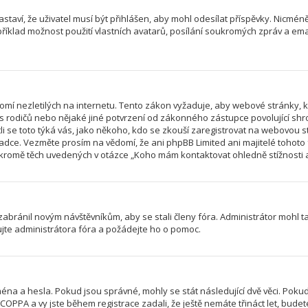
astaví, že uživatel musí být přihlášen, aby mohl odesílat příspěvky. Nicméně
íklad možnost použití vlastních avatarů, posílání soukromých zpráv a email
mí nezletilých na internetu. Tento zákon vyžaduje, aby webové stránky,
las rodičů nebo nějaké jiné potvrzení od zákonného zástupce povolující sh
jestli se toto týká vás, jako někoho, kdo se zkouší zaregistrovat na webovo
radce. Vezměte prosím na vědomí, že ani phpBB Limited ani majitelé tohot
romě těch uvedených v otázce „Koho mám kontaktovat ohledně stížnosti a/n
 zabránil novým návštěvníkům, aby se stali členy fóra. Administrátor mohl 
ujte administrátora fóra a požádejte ho o pomoc.
éna a hesla. Pokud jsou správné, mohly se stát následující dvě věci. Poku
PPA a vy jste během registrace zadali, že ještě nemáte třináct let, budete