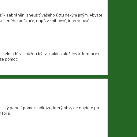
í k zabránění zneužití vašeho účtu někým jiným. Abyste
sdíleného počítače, např. v knihovně, internetové
jitelem fóra, můžou být v cookies uloženy informace o
ůže pomoci.
atelský panel“ pomocí odkazu, který obvykle najdete po
 fóra.