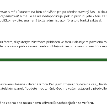
ovat si mě
zůstanete na fóru přihlášen jen po přednastavený čas. To slouž
Zapamatovat si mě
. To se ale nedoporučuje, pokud přistupujete k fóru ze 
olíčko nevidíte, znamená to, že administrátor fóra tuto funkci zakázal.
fórem, díky kterým zůstáváte přihlášen ve fóru. Pokud je to povoleno ma
d máte problém s přihlašováním nebo odhlašováním, smazání cookies fóra m
 nastavení uložena v databázi fóra. Pro jejich změnu přejděte na váš „Uživ
ivatelském panelu“ budete moci změnit všechna vaše nastavení a předvolby
méno zobrazeno na seznamu uživatelů nacházejících se ve fóru?