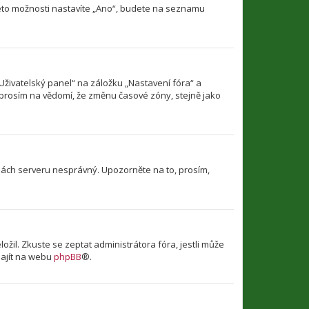
této možnosti nastavíte „Ano“, budete na seznamu
Uživatelský panel“ na záložku „Nastavení fóra“ a
 prosím na vědomí, že změnu časové zóny, stejně jako
dinách serveru nesprávný. Upozorněte na to, prosím,
il. Zkuste se zeptat administrátora fóra, jestli může
najít na webu
phpBB
®.