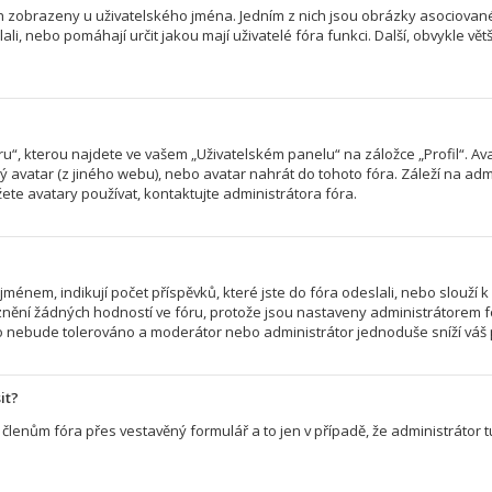
ch zobrazeny u uživatelského jména. Jedním z nich jsou obrázky asociované 
slali, nebo pomáhají určit jakou mají uživatelé fóra funkci. Další, obvykle v
“, kterou najdete ve vašem „Uživatelském panelu“ na záložce „Profil“. Av
ený avatar (z jiného webu), nebo avatar nahrát do tohoto fóra. Záleží na admi
te avatary používat, kontaktujte administrátora fóra.
énem, indikují počet příspěvků, které jste do fóra odeslali, nebo slouží k 
nění žádných hodností ve fóru, protože jsou nastaveny administrátorem f
r to nebude tolerováno a moderátor nebo administrátor jednoduše sníží váš 
it?
členům fóra přes vestavěný formulář a to jen v případě, že administrátor tu