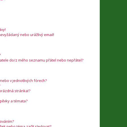
vy!
nevyžádaný nebo urážlivý email!
?
ivatele do/z mého seznamu přátel nebo nepřátel?
nebo v jednotlivých fórech?
?
 prázdná stránka!?
íspěvky a témata?
edováním?
ožek nebo téma začít sledovat?