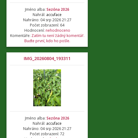
Jméno alba:
Sezóna 2026
Nahrál:
accuface
Nahráno: 04 srp 2026 21:27
Počet zobrazení: 64
Hodnocení:
nehodnoceno
Komentáře:
Zatím tu není žádný komentář.
Buďte první, kdo ho pošle.
IMG_20260804_193311
Jméno alba:
Sezóna 2026
Nahrál:
accuface
Nahráno: 04 srp 2026 21:27
Počet zobrazení: 72