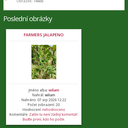
Obrázek:
74435
Poslední obrázky
FARMERS JALAPENO
Jméno alba:
wiliam
Nahrál:
wiliam
Nahráno: 07 srp 2026 12:22
Počet zobrazení: 20
Hodnocení:
nehodnoceno
Komentáře:
Zatím tu není žádný komentář.
Buďte první, kdo ho pošle.