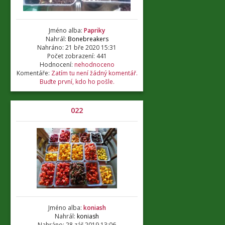
Jméno alba:
Papriky
Nahrál:
Bonebreakers
Nahráno: 21 bře 2020 15:31
Počet zobrazení: 441
Hodnocení:
nehodnoceno
Komentáře:
Zatím tu není žádný komentář.
Buďte první, kdo ho pošle.
022
Jméno alba:
koniash
Nahrál:
koniash
Nahráno: 28 zář 2019 13:06