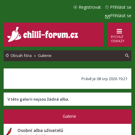
Registrovat
Přihlásit se
Přihlásit se
RYCHLÉ
ODKAZY
Obsah fóra
Galerie
l
Právě je 08 srp 2026 19:21
e
d
a
V této galerii nejsou žádná alba.
t
Galerie
Osobní alba uživatelů