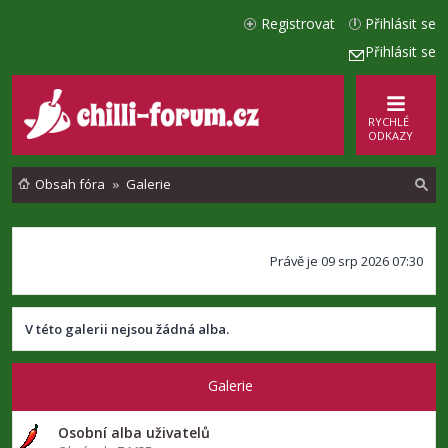
Registrovat
Přihlásit se
Přihlásit se
RYCHLÉ
ODKAZY
Obsah fóra
Galerie
l
Právě je 09 srp 2026 07:30
e
d
a
V této galerii nejsou žádná alba.
t
Galerie
Osobní alba uživatelů