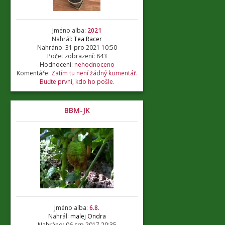
Jméno alba:
2021
Nahrál:
Tea Racer
Nahráno: 31 pro 2021 10:50
Počet zobrazení: 843
Hodnocení:
nehodnoceno
Komentáře:
Zatím tu není žádný komentář.
Buďte první, kdo ho pošle.
BBM-JK
Jméno alba:
6.8.
Nahrál:
malej Ondra
Nahráno: 06 srp 2017 20:35