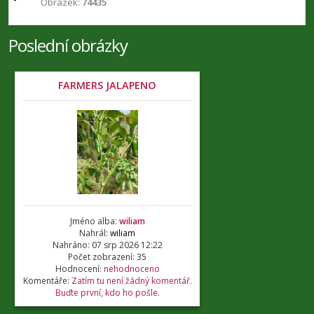
Obrázek:
74435
Poslední obrázky
FARMERS JALAPENO
Jméno alba:
wiliam
Nahrál:
wiliam
Nahráno: 07 srp 2026 12:22
Počet zobrazení: 35
Hodnocení:
nehodnoceno
Komentáře:
Zatím tu není žádný komentář.
Buďte první, kdo ho pošle.