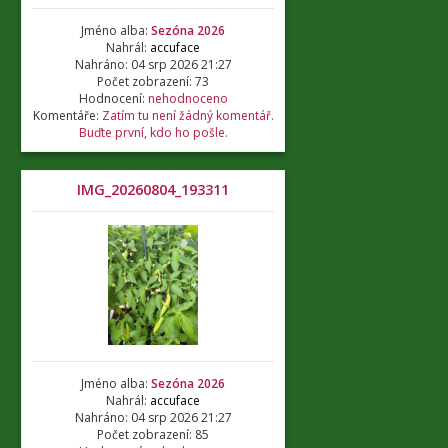
Jméno alba:
Sezóna 2026
Nahrál:
accuface
Nahráno: 04 srp 2026 21:27
Počet zobrazení: 73
Hodnocení:
nehodnoceno
Komentáře:
Zatím tu není žádný komentář.
Buďte první, kdo ho pošle.
IMG_20260804_193311
Jméno alba:
Sezóna 2026
Nahrál:
accuface
Nahráno: 04 srp 2026 21:27
Počet zobrazení: 85