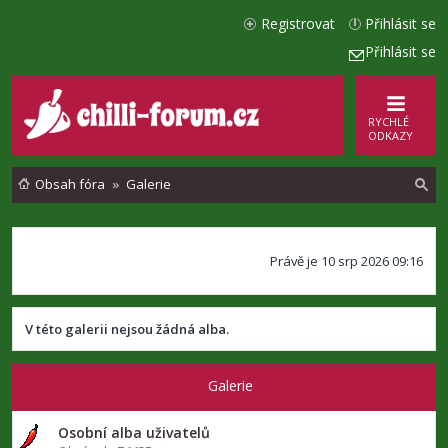
Registrovat
Přihlásit se
Přihlásit se
RYCHLÉ
ODKAZY
Obsah fóra
Galerie
l
Právě je 10 srp 2026 09:16
e
d
a
V této galerii nejsou žádná alba.
t
Galerie
Osobní alba uživatelů