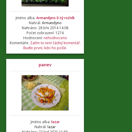
Jméno alba:
Armandyno 0-tý ročník
Nahrál:
Armandyno
Nahráno: 28 bře 2014 14:08
Počet zobrazení: 1274
Hodnocení:
nehodnoceno
Komentáře:
Zatím tu není žádný komentář.
Buďte první, kdo ho pošle.
panev
Jméno alba:
lazar
Nahrál:
lazar
Nahráno: 22 led 2021 11:55