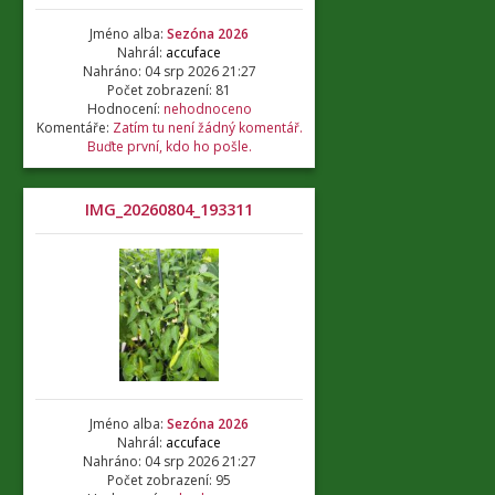
Jméno alba:
Sezóna 2026
Nahrál:
accuface
Nahráno: 04 srp 2026 21:27
Počet zobrazení: 81
Hodnocení:
nehodnoceno
Komentáře:
Zatím tu není žádný komentář.
Buďte první, kdo ho pošle.
IMG_20260804_193311
Jméno alba:
Sezóna 2026
Nahrál:
accuface
Nahráno: 04 srp 2026 21:27
Počet zobrazení: 95