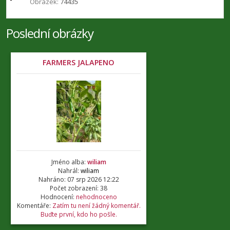
Obrázek:
74435
Poslední obrázky
FARMERS JALAPENO
Jméno alba:
wiliam
Nahrál:
wiliam
Nahráno: 07 srp 2026 12:22
Počet zobrazení: 38
Hodnocení:
nehodnoceno
Komentáře:
Zatím tu není žádný komentář.
Buďte první, kdo ho pošle.