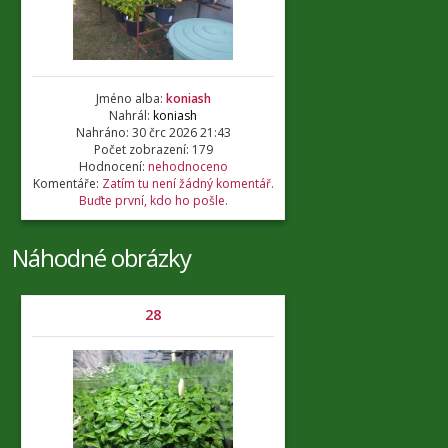
Jméno alba:
koniash
Nahrál:
koniash
Nahráno: 30 črc 2026 21:43
Počet zobrazení: 179
Hodnocení:
nehodnoceno
Komentáře:
Zatím tu není žádný komentář.
Buďte první, kdo ho pošle.
Náhodné obrázky
28