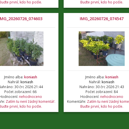
Buďte první, kdo ho pošle.
Buďte první, kdo ho pošle.
IMG_20260726_074603
IMG_20260726_074547
Jméno alba:
koniash
Jméno alba:
koniash
Nahrál:
koniash
Nahrál:
koniash
ahráno: 30 črc 2026 21:44
Nahráno: 30 črc 2026 21:43
Počet zobrazení: 66
Počet zobrazení: 84
Hodnocení:
nehodnoceno
Hodnocení:
nehodnoceno
ře:
Zatím tu není žádný komentář.
Komentáře:
Zatím tu není žádný kome
Buďte první, kdo ho pošle.
Buďte první, kdo ho pošle.