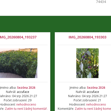
74434
IMG_20260804_193237
IMG_20260804_193303
Jméno alba:
Sezóna 2026
Jméno alba:
Sezóna 2026
Nahrál:
accuface
Nahrál:
accuface
ahráno: 04 srp 2026 21:27
Nahráno: 04 srp 2026 21:27
Počet zobrazení: 29
Počet zobrazení: 21
Hodnocení:
nehodnoceno
Hodnocení:
nehodnoceno
ře:
Zatím tu není žádný komentář.
Komentáře:
Zatím tu není žádný kome