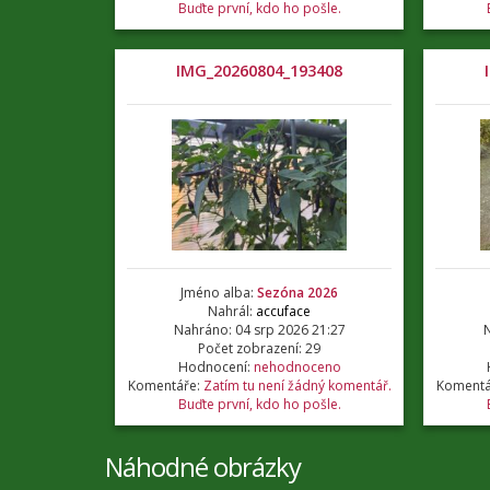
Buďte první, kdo ho pošle.
IMG_20260804_193408
Jméno alba:
Sezóna 2026
Nahrál:
accuface
Nahráno: 04 srp 2026 21:27
N
Počet zobrazení: 29
Hodnocení:
nehodnoceno
Komentáře:
Zatím tu není žádný komentář.
Komentá
Buďte první, kdo ho pošle.
Náhodné obrázky