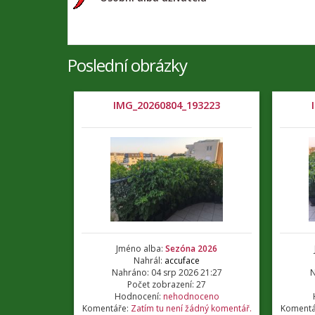
Poslední obrázky
IMG_20260804_193223
Jméno alba:
Sezóna 2026
Nahrál:
accuface
Nahráno: 04 srp 2026 21:27
N
Počet zobrazení: 27
Hodnocení:
nehodnoceno
Komentáře:
Zatím tu není žádný komentář.
Komentá