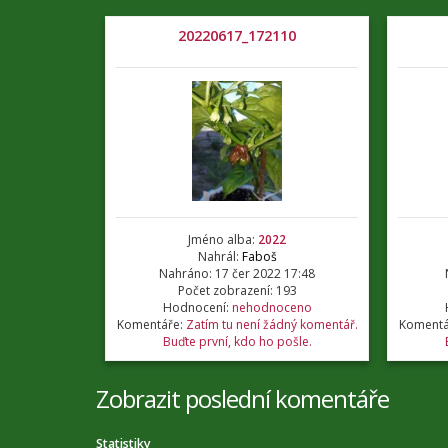
20220617_172110
Jméno alba:
2022
Nahrál:
Faboš
Nahráno: 17 čer 2022 17:48
Počet zobrazení: 193
Hodnocení:
nehodnoceno
Komentáře:
Zatím tu není žádný komentář.
Komentá
Buďte první, kdo ho pošle.
Zobrazit poslední komentáře
Statistiky