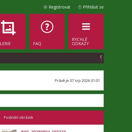
Registrovat
Přihlásit se
RYCHLÉ
LERIE
FAQ
ODKAZY
H
l
e
Právě je 07 srp 2026 01:01
d
a
t
Poslední obrázek
IMG_20260804_193223