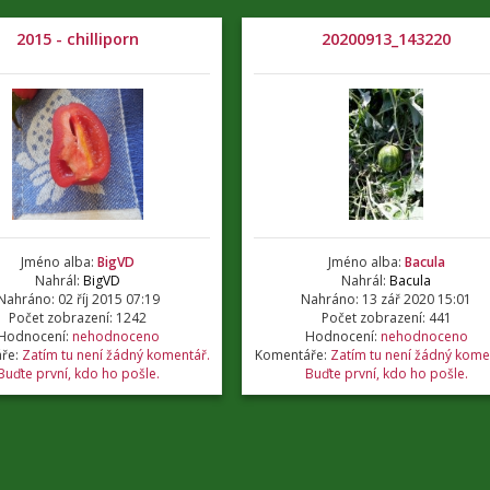
2015 - chilliporn
20200913_143220
Jméno alba:
BigVD
Jméno alba:
Bacula
Nahrál:
BigVD
Nahrál:
Bacula
Nahráno: 02 říj 2015 07:19
Nahráno: 13 zář 2020 15:01
Počet zobrazení: 1242
Počet zobrazení: 441
Hodnocení:
nehodnoceno
Hodnocení:
nehodnoceno
ře:
Zatím tu není žádný komentář.
Komentáře:
Zatím tu není žádný kome
Buďte první, kdo ho pošle.
Buďte první, kdo ho pošle.