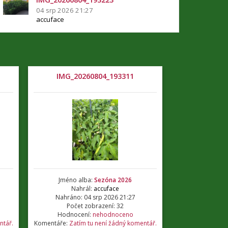
04 srp 2026 21:27
accuface
IMG_20260804_193311
Jméno alba:
Sezóna 2026
Nahrál:
accuface
Nahráno: 04 srp 2026 21:27
Počet zobrazení: 32
Hodnocení:
nehodnoceno
ntář.
Komentáře:
Zatím tu není žádný komentář.