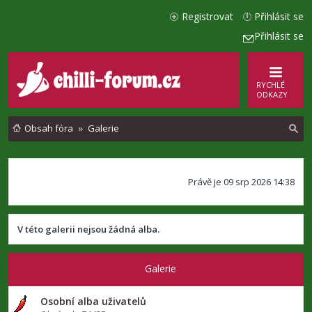
Registrovat
Přihlásit se
Přihlásit se
RYCHLÉ
ODKAZY
Obsah fóra
Galerie
l
Právě je 09 srp 2026 14:38
e
d
a
V této galerii nejsou žádná alba.
t
Galerie
Osobní alba uživatelů