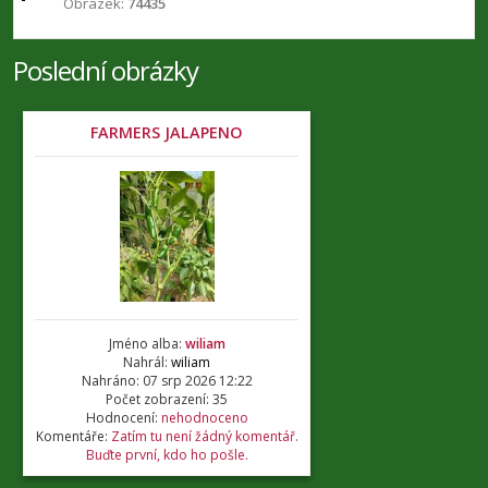
Obrázek:
74435
Poslední obrázky
FARMERS JALAPENO
Jméno alba:
wiliam
Nahrál:
wiliam
Nahráno: 07 srp 2026 12:22
Počet zobrazení: 35
Hodnocení:
nehodnoceno
Komentáře:
Zatím tu není žádný komentář.
Buďte první, kdo ho pošle.