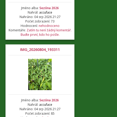
Jméno alba:
Sezóna 2026
Nahrál:
accuface
Nahráno: 04 srp 2026 21:27
Počet zobrazení: 73
Hodnocení:
nehodnoceno
Komentáře:
Zatím tu není žádný komentář.
Buďte první, kdo ho pošle.
IMG_20260804_193311
Jméno alba:
Sezóna 2026
Nahrál:
accuface
Nahráno: 04 srp 2026 21:27
Počet zobrazení: 85