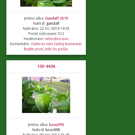
Jméno alba:
Gandalf 2019
Nahrál:
gandalf
Nahráno: 22 črc 2019 19:35
Počet zobrazení: 512
Hodnocení:
nehodnoceno
Komentáře:
Zatím tu není žádný komentář.
Buďte první, kdo ho pošle.
100 4436
Jméno alba:
koos995
Nahrál:
koos995
Nahráno: 09 čer 2014 21:45