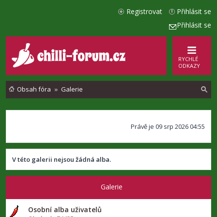
Registrovat
Přihlásit se
Přihlásit se
RYCHLÉ
ODKAZY
Obsah fóra
Galerie
l
Právě je 09 srp 2026 04:55
e
d
a
V této galerii nejsou žádná alba.
t
Galerie
Osobní alba uživatelů