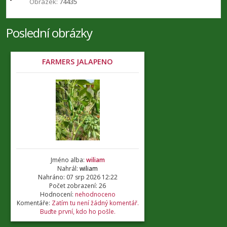
Obrázek:
74435
Poslední obrázky
FARMERS JALAPENO
Jméno alba:
wiliam
Nahrál:
wiliam
Nahráno: 07 srp 2026 12:22
Počet zobrazení: 26
Hodnocení:
nehodnoceno
Komentáře:
Zatím tu není žádný komentář.
Buďte první, kdo ho pošle.