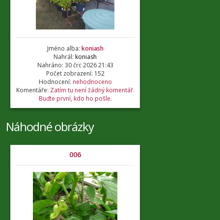
Jméno alba:
koniash
Nahrál:
koniash
Nahráno: 30 črc 2026 21:43
Počet zobrazení: 152
Hodnocení:
nehodnoceno
Komentáře:
Zatím tu není žádný komentář.
Buďte první, kdo ho pošle.
Náhodné obrázky
006