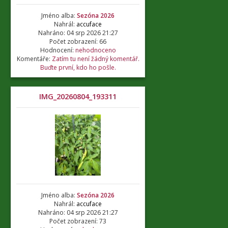
Jméno alba:
Sezóna 2026
Nahrál:
accuface
Nahráno: 04 srp 2026 21:27
Počet zobrazení: 66
Hodnocení:
nehodnoceno
Komentáře:
Zatím tu není žádný komentář.
Buďte první, kdo ho pošle.
IMG_20260804_193311
Jméno alba:
Sezóna 2026
Nahrál:
accuface
Nahráno: 04 srp 2026 21:27
Počet zobrazení: 73