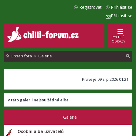
Registrovat
Přihlásit se
Přihlásit se
RYCHLÉ
ODKAZY
Obsah fóra
Galerie
l
Právě je 09 srp 2026 01:21
e
d
a
V této galerii nejsou žádná alba.
t
Galerie
Osobní alba uživatelů