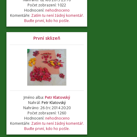
Počet zobrazení: 1022
Hodnocení:
nehodnoceno
Komentáře:
Zatím tu není žádný komentář.
Buďte první, kdo ho pošle.
První sklizeň
Jméno alba:
Petr Klatovský
Nahrál:
Petr Klatovský
Nahráno: 26 črc 2014 20:20
Počet zobrazení: 1260
Hodnocení:
nehodnoceno
Komentáře:
Zatím tu není žádný komentář.
Buďte první, kdo ho pošle.