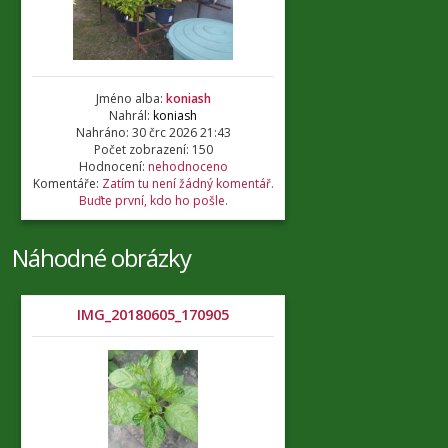
Jméno alba:
koniash
Nahrál:
koniash
Nahráno: 30 črc 2026 21:43
Počet zobrazení: 150
Hodnocení:
nehodnoceno
Komentáře:
Zatím tu není žádný komentář.
Buďte první, kdo ho pošle.
Náhodné obrázky
IMG_20180605_170905