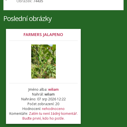
Obrázek:
74435
Poslední obrázky
FARMERS JALAPENO
Jméno alba:
wiliam
Nahrál:
wiliam
Nahráno: 07 srp 2026 12:22
Počet zobrazení: 20
Hodnocení:
nehodnoceno
Komentáře:
Zatím tu není žádný komentář.
Buďte první, kdo ho pošle.