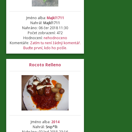
Jméno alba:
Majkl1711
Nahrál:
Majkl1711
Nahráno: 06 čer 2018 11:30
Počet zobrazení: 472
Hodnocení:
nehodnoceno
Komentáře:
Zatím tu není žádný komentář.
Buďte první, kdo ho pošle.
Rocoto Relleno
Jméno alba:
2014
Nahrál:
Snip*lli
Nahráno: 02 led 2015 23:16