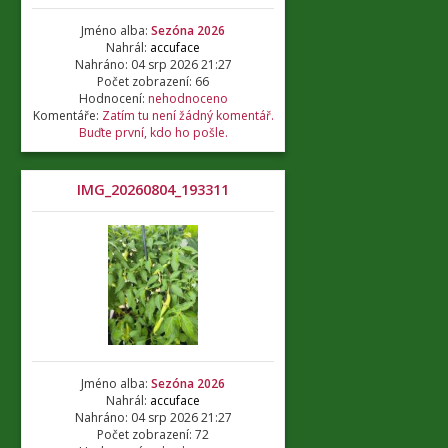
Jméno alba:
Sezóna 2026
Nahrál:
accuface
Nahráno: 04 srp 2026 21:27
Počet zobrazení: 66
Hodnocení:
nehodnoceno
Komentáře:
Zatím tu není žádný komentář.
Buďte první, kdo ho pošle.
IMG_20260804_193311
Jméno alba:
Sezóna 2026
Nahrál:
accuface
Nahráno: 04 srp 2026 21:27
Počet zobrazení: 72