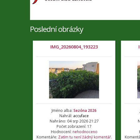
Poslední obrázky
IMG_20260804_193223
Jméno alba:
Sezóna 2026
Nahrál:
accuface
Nahráno: 04 srp 2026 21:27
N
Počet zobrazení: 17
Hodnocení:
nehodnoceno
Komentáře:
Zatím tu není žádný komentář.
Komentá