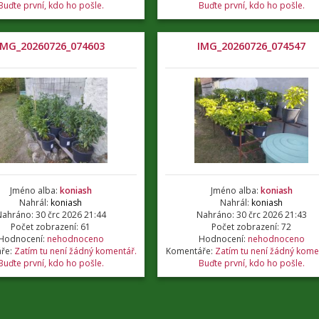
Buďte první, kdo ho pošle.
Buďte první, kdo ho pošle.
IMG_20260726_074603
IMG_20260726_074547
Jméno alba:
koniash
Jméno alba:
koniash
Nahrál:
koniash
Nahrál:
koniash
ahráno: 30 črc 2026 21:44
Nahráno: 30 črc 2026 21:43
Počet zobrazení: 61
Počet zobrazení: 72
Hodnocení:
nehodnoceno
Hodnocení:
nehodnoceno
ře:
Zatím tu není žádný komentář.
Komentáře:
Zatím tu není žádný kome
Buďte první, kdo ho pošle.
Buďte první, kdo ho pošle.