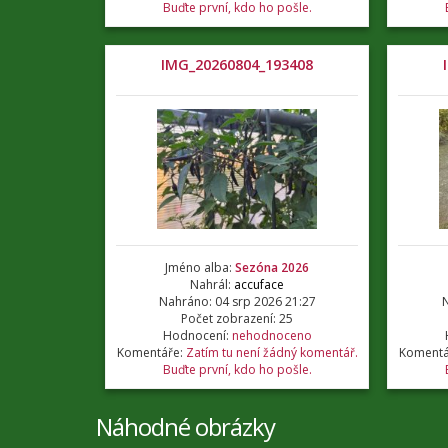
Buďte první, kdo ho pošle.
IMG_20260804_193408
Jméno alba:
Sezóna 2026
Nahrál:
accuface
Nahráno: 04 srp 2026 21:27
N
Počet zobrazení: 25
Hodnocení:
nehodnoceno
Komentáře:
Zatím tu není žádný komentář.
Komentá
Buďte první, kdo ho pošle.
Náhodné obrázky