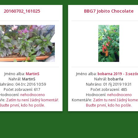
20160702_161025
BBG7 Jobito Chocolate
Jméno alba:
MartinS
Jméno alba:
bobarna 2019 - 3.sezó
Nahrál:
MartinS
Nahrál:
bobarňa
ahráno: 04 črc 2016 10:59
Nahráno: 01 říj 2019 19:31
Počet zobrazení: 617
Počet zobrazení: 485
Hodnocení:
nehodnoceno
Hodnocení:
nehodnoceno
ře:
Zatím tu není žádný komentář.
Komentáře:
Zatím tu není žádný kome
Buďte první, kdo ho pošle.
Buďte první, kdo ho pošle.