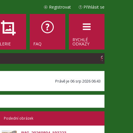
Registrovat
Přihlásit se
RYCHLÉ
LERIE
FAQ
ODKAZY
H
l
e
Právě je 06 srp 2026 06:43
d
a
t
Poslední obrázek
IMG_20260804_193223