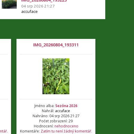
04 srp 2026 21:27
accuface
IMG_20260804_193311
Jméno alba:
Sezóna 2026
Nahrál:
accuface
Nahráno: 04 srp 2026 21:27
Počet zobrazení: 29
Hodnocení:
nehodnoceno
ntář.
Komentáře:
Zatím tu není žádný komentář.