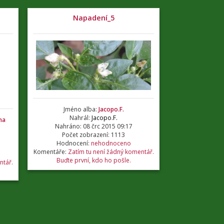
Napadení_5
Jméno alba:
Jacopo.F.
Nahrál:
Jacopo.F.
na
Nahráno: 08 črc 2015 09:17
Počet zobrazení: 1113
Hodnocení:
nehodnoceno
Komentáře:
Zatím tu není žádný komentář.
Buďte první, kdo ho pošle.
ntář.