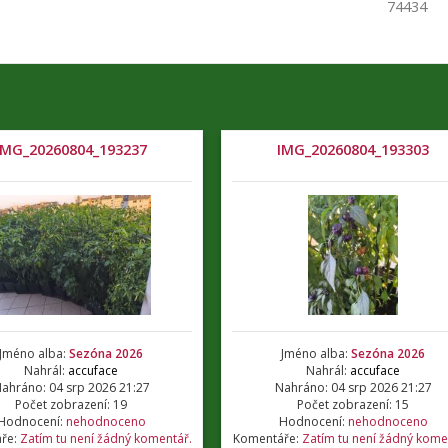
74434
IMG_20260804_193237
IMG_20260804_193303
Jméno alba:
Sezóna 2026
Jméno alba:
Sezóna 2026
Nahrál:
accuface
Nahrál:
accuface
ahráno: 04 srp 2026 21:27
Nahráno: 04 srp 2026 21:27
Počet zobrazení: 19
Počet zobrazení: 15
Hodnocení:
nehodnoceno
Hodnocení:
nehodnoceno
ře:
Zatím tu není žádný komentář.
Komentáře:
Zatím tu není žádný kome