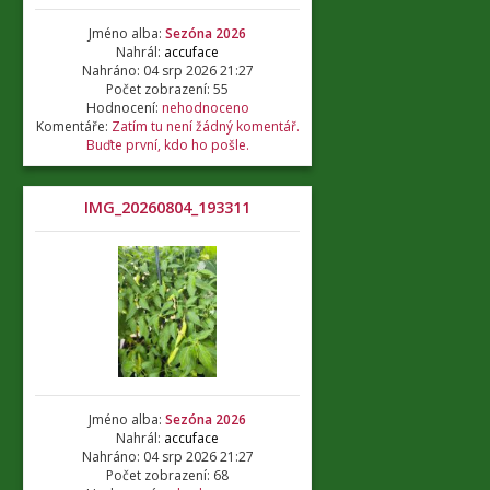
Jméno alba:
Sezóna 2026
Nahrál:
accuface
Nahráno: 04 srp 2026 21:27
Počet zobrazení: 55
Hodnocení:
nehodnoceno
Komentáře:
Zatím tu není žádný komentář.
Buďte první, kdo ho pošle.
IMG_20260804_193311
Jméno alba:
Sezóna 2026
Nahrál:
accuface
Nahráno: 04 srp 2026 21:27
Počet zobrazení: 68