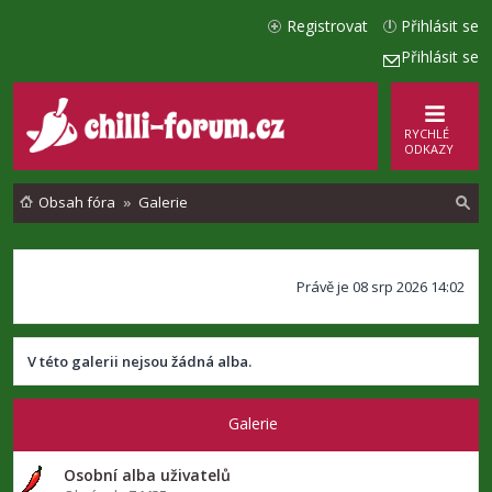
Registrovat
Přihlásit se
Přihlásit se
RYCHLÉ
ODKAZY
Obsah fóra
Galerie
l
Právě je 08 srp 2026 14:02
e
d
a
V této galerii nejsou žádná alba.
t
Galerie
Osobní alba uživatelů