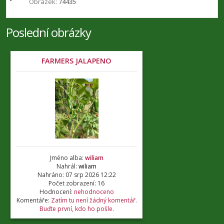
Obrázek:
74435
Poslední obrázky
FARMERS JALAPENO
Jméno alba:
wiliam
Nahrál:
wiliam
Nahráno: 07 srp 2026 12:22
Počet zobrazení: 16
Hodnocení:
nehodnoceno
Komentáře:
Zatím tu není žádný komentář.
Buďte první, kdo ho pošle.