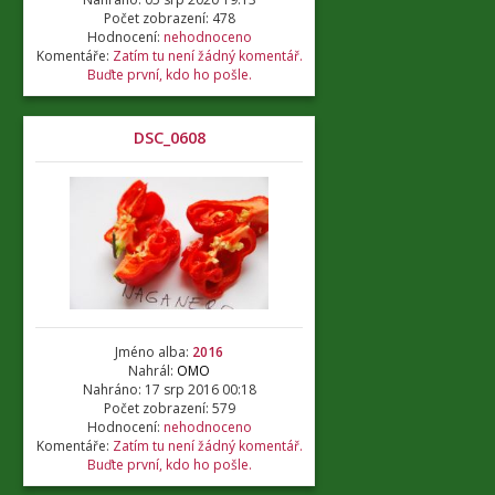
Počet zobrazení: 478
Hodnocení:
nehodnoceno
Komentáře:
Zatím tu není žádný komentář.
Buďte první, kdo ho pošle.
DSC_0608
Jméno alba:
2016
Nahrál:
OMO
Nahráno: 17 srp 2016 00:18
Počet zobrazení: 579
Hodnocení:
nehodnoceno
Komentáře:
Zatím tu není žádný komentář.
Buďte první, kdo ho pošle.