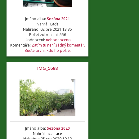
Jméno alba:
Sezóna 2021
Nahrál:
Laďa
Nahráno: 02 bře 2021 13:35
Počet zobrazení: 556
Hodnocení:
nehodnoceno
Komentáře:
Zatím tu není žádný komentář.
Buďte první, kdo ho pošle.
IMG_5688
Jméno alba:
Sezóna 2020
Nahrál:
accuface
Nahráno: 05 srp 2020 19:13