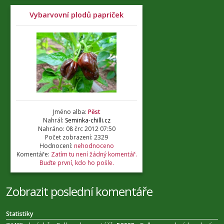
Vybarvovní plodů papriček
Jméno alba:
Pěst
Nahrál:
Seminka-chilli.cz
Nahráno: 08 črc 2012 07:50
Počet zobrazení: 2329
Hodnocení:
nehodnoceno
Komentáře:
Zatím tu není žádný komentář.
Buďte první, kdo ho pošle.
Zobrazit poslední komentáře
Statistiky