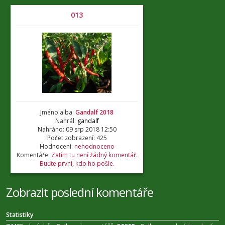
013
Jméno alba:
Gandalf 2018
Nahrál:
gandalf
Nahráno: 09 srp 2018 12:50
Počet zobrazení: 425
Hodnocení:
nehodnoceno
Komentáře:
Zatím tu není žádný komentář.
Buďte první, kdo ho pošle.
Zobrazit poslední komentáře
Statistiky