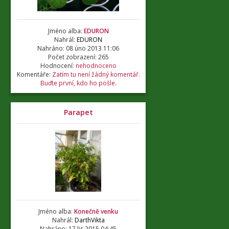
Jméno alba:
EDURON
Nahrál:
EDURON
Nahráno: 08 úno 2013 11:06
Počet zobrazení: 265
Hodnocení:
nehodnoceno
Komentáře:
Zatím tu není žádný komentář.
Buďte první, kdo ho pošle.
Parapet
Jméno alba:
Konečně venku
Nahrál:
DarthVikta
Nahráno: 17 lis 2015 04:45