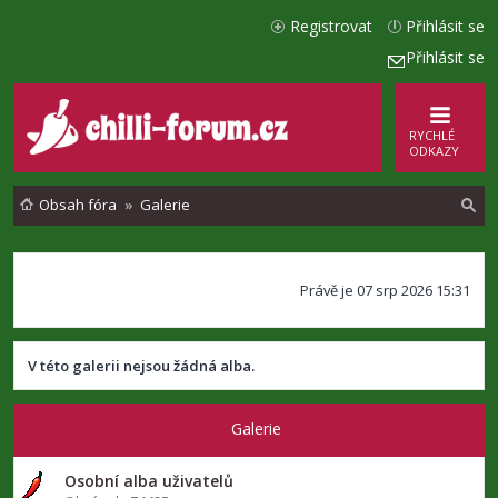
Registrovat
Přihlásit se
Přihlásit se
RYCHLÉ
ODKAZY
Obsah fóra
Galerie
l
Právě je 07 srp 2026 15:31
e
d
a
V této galerii nejsou žádná alba.
t
Galerie
Osobní alba uživatelů