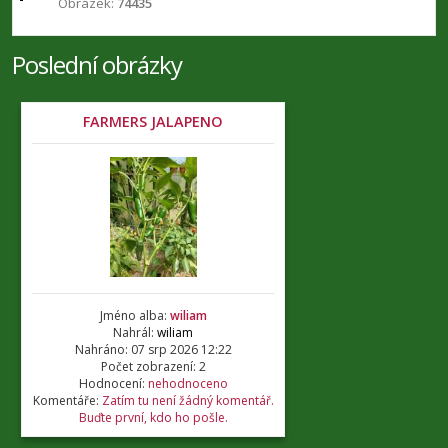
Obrázek:
74435
Poslední obrázky
FARMERS JALAPENO
Jméno alba:
wiliam
Nahrál:
wiliam
Nahráno: 07 srp 2026 12:22
Počet zobrazení: 2
Hodnocení:
nehodnoceno
Komentáře:
Zatím tu není žádný komentář.
Buďte první, kdo ho pošle.