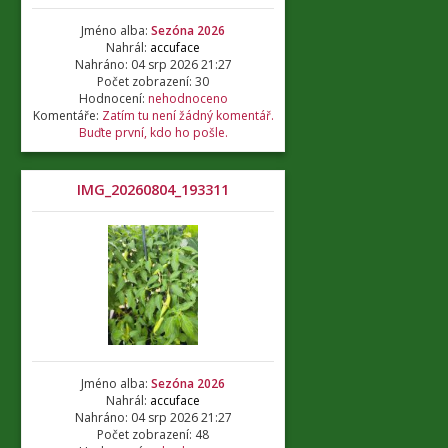
Jméno alba:
Sezóna 2026
Nahrál:
accuface
Nahráno: 04 srp 2026 21:27
Počet zobrazení: 30
Hodnocení:
nehodnoceno
Komentáře:
Zatím tu není žádný komentář.
Buďte první, kdo ho pošle.
IMG_20260804_193311
Jméno alba:
Sezóna 2026
Nahrál:
accuface
Nahráno: 04 srp 2026 21:27
Počet zobrazení: 48