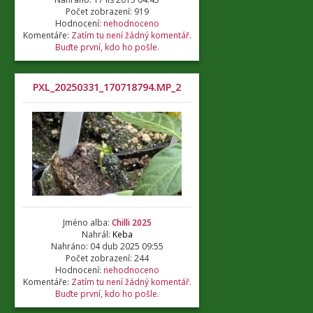
Počet zobrazení: 919
Hodnocení:
nehodnoceno
Komentáře:
Zatím tu není žádný komentář.
Buďte první, kdo ho pošle.
PXL_20250331_170718794.MP_2
Jméno alba:
Chilli 2025
Nahrál:
Keba
Nahráno: 04 dub 2025 09:55
Počet zobrazení: 244
Hodnocení:
nehodnoceno
Komentáře:
Zatím tu není žádný komentář.
Buďte první, kdo ho pošle.