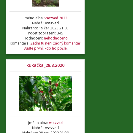
Jméno alba:
vsezved 2023
Nahrál:
vsezved
Nahráno: 19 čer 2023 21:03
Počet zobrazení: 345
Hodnocení:
nehodnoceno
Komentáře:
Zatím tu není žádný komentář.
Buďte první, kdo ho pošle.
kukačka_28.8.2020
Jméno alba:
vsezved
Nahrál:
vsezved
Nahráno: 28 srp 2020 21:39