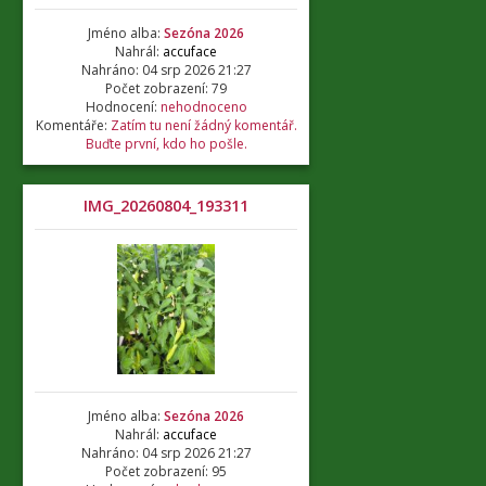
Jméno alba:
Sezóna 2026
Nahrál:
accuface
Nahráno: 04 srp 2026 21:27
Počet zobrazení: 79
Hodnocení:
nehodnoceno
Komentáře:
Zatím tu není žádný komentář.
Buďte první, kdo ho pošle.
IMG_20260804_193311
Jméno alba:
Sezóna 2026
Nahrál:
accuface
Nahráno: 04 srp 2026 21:27
Počet zobrazení: 95