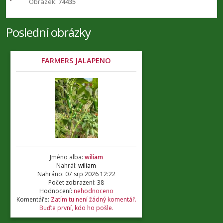
Obrázek:
74435
Poslední obrázky
FARMERS JALAPENO
Jméno alba:
wiliam
Nahrál:
wiliam
Nahráno: 07 srp 2026 12:22
Počet zobrazení: 38
Hodnocení:
nehodnoceno
Komentáře:
Zatím tu není žádný komentář.
Buďte první, kdo ho pošle.