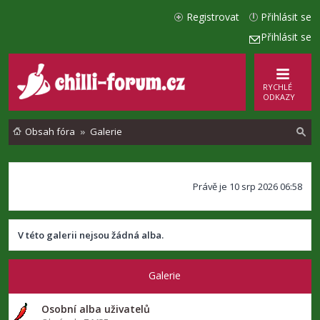
Registrovat
Přihlásit se
Přihlásit se
RYCHLÉ
ODKAZY
Obsah fóra
Galerie
l
Právě je 10 srp 2026 06:58
e
d
a
V této galerii nejsou žádná alba.
t
Galerie
Osobní alba uživatelů