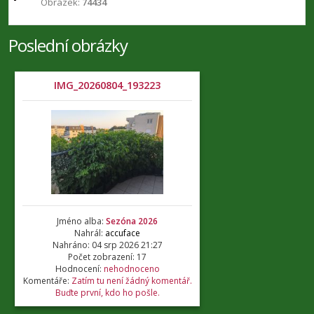
Obrázek:
74434
Poslední obrázky
IMG_20260804_193223
Jméno alba:
Sezóna 2026
Nahrál:
accuface
Nahráno: 04 srp 2026 21:27
Počet zobrazení: 17
Hodnocení:
nehodnoceno
Komentáře:
Zatím tu není žádný komentář.
Buďte první, kdo ho pošle.