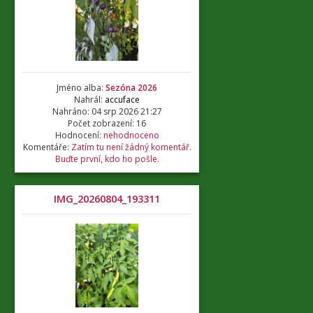
Jméno alba:
Sezóna 2026
Nahrál:
accuface
Nahráno: 04 srp 2026 21:27
Počet zobrazení: 16
Hodnocení:
nehodnoceno
Komentáře:
Zatím tu není žádný komentář.
Buďte první, kdo ho pošle.
IMG_20260804_193311