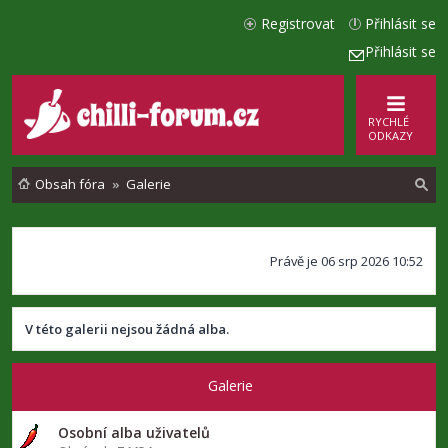
Registrovat
Přihlásit se
Přihlásit se
RYCHLÉ
ODKAZY
Obsah fóra
Galerie
l
Právě je 06 srp 2026 10:52
e
d
a
V této galerii nejsou žádná alba.
t
Galerie
Osobní alba uživatelů