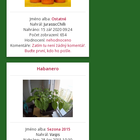
Jméno alba:
Ostatné
Nahrál:
JurassicChilli
Nahráno: 15 zář 2020 09:24
Počet zobrazení: 654
Hodnocení:
nehodnoceno
Komentáře:
Zatím tu není žádný komentář.
Buďte první, kdo ho pošle.
Habanero
Jméno alba:
Sezona 2015
Nahrál:
Vasjis
Nahráno: 28 čer 2015 10:30