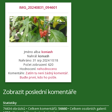
IMG_20240831_094601
Jméno alba:
koniash
Nahrál:
koniash
Nahráno: 31 srp 2024 10:18
Počet zobrazení: 620
Hodnocení:
nehodnoceno
Komentáře:
Zatím tu není žádný komentář.
Buďte první, kdo ho pošle.
Zobrazit poslední komentáře
Statistiky
74434 obrázků • Celkem komentářů:
56660
• Celkem osobních galerií: