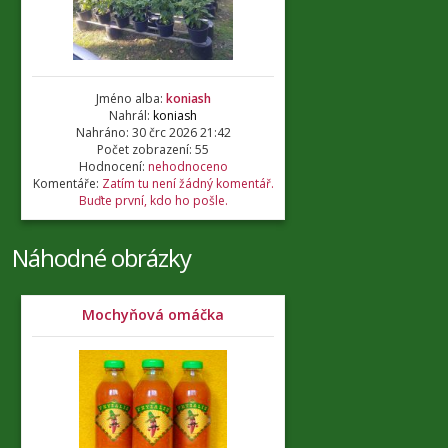
Jméno alba:
koniash
Nahrál:
koniash
Nahráno: 30 črc 2026 21:42
Počet zobrazení: 55
Hodnocení:
nehodnoceno
Komentáře:
Zatím tu není žádný komentář.
Buďte první, kdo ho pošle.
Náhodné obrázky
Mochyňová omáčka