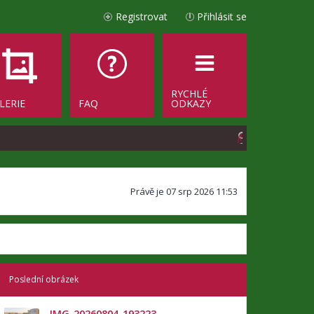
Registrovat
Přihlásit se
RYCHLÉ
LERIE
FAQ
ODKAZY
H
l
e
Právě je 07 srp 2026 11:53
d
a
t
Poslední obrázek
IMG_20260804_193223