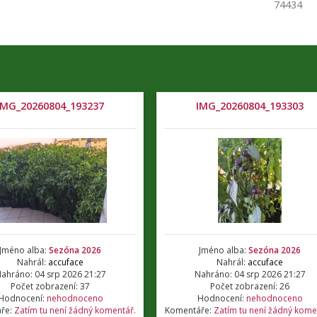
74434
IMG_20260804_193237
IMG_20260804_193303
Jméno alba:
Sezóna 2026
Jméno alba:
Sezóna 2026
Nahrál:
accuface
Nahrál:
accuface
ahráno: 04 srp 2026 21:27
Nahráno: 04 srp 2026 21:27
Počet zobrazení: 37
Počet zobrazení: 26
Hodnocení:
nehodnoceno
Hodnocení:
nehodnoceno
ře:
Zatím tu není žádný komentář.
Komentáře:
Zatím tu není žádný kome