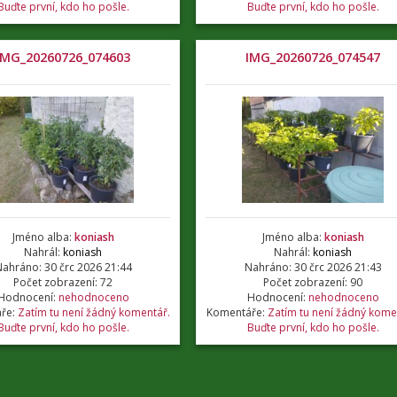
Buďte první, kdo ho pošle.
Buďte první, kdo ho pošle.
IMG_20260726_074603
IMG_20260726_074547
Jméno alba:
koniash
Jméno alba:
koniash
Nahrál:
koniash
Nahrál:
koniash
ahráno: 30 črc 2026 21:44
Nahráno: 30 črc 2026 21:43
Počet zobrazení: 72
Počet zobrazení: 90
Hodnocení:
nehodnoceno
Hodnocení:
nehodnoceno
ře:
Zatím tu není žádný komentář.
Komentáře:
Zatím tu není žádný kome
Buďte první, kdo ho pošle.
Buďte první, kdo ho pošle.