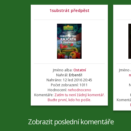
1substrát předpěst
Jméno alba:
Ostatní
Jméno 
Nahrál:
Erben61
n
Nahráno: 12 led 2016 20:45
Počet zobrazení: 1011
N
Hodnocení:
nehodnoceno
Komentáře:
Zatím tu není žádný komentář.
Buďte první, kdo ho pošle.
Komentá
Zobrazit poslední komentáře