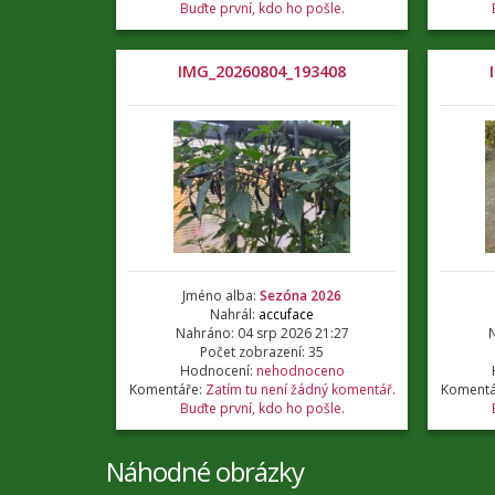
Buďte první, kdo ho pošle.
IMG_20260804_193408
Jméno alba:
Sezóna 2026
Nahrál:
accuface
Nahráno: 04 srp 2026 21:27
N
Počet zobrazení: 35
Hodnocení:
nehodnoceno
Komentáře:
Zatím tu není žádný komentář.
Komentá
Buďte první, kdo ho pošle.
Náhodné obrázky