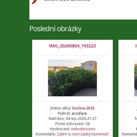
Poslední obrázky
IMG_20260804_193223
Jméno alba:
Sezóna 2026
Nahrál:
accuface
Nahráno: 04 srp 2026 21:27
N
Počet zobrazení: 28
Hodnocení:
nehodnoceno
Komentáře:
Zatím tu není žádný komentář.
Komentá