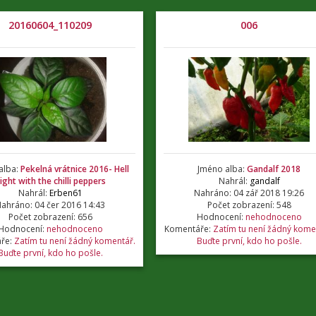
20160604_110209
006
alba:
Pekelná vrátnice 2016- Hell
Jméno alba:
Gandalf 2018
ight with the chilli peppers
Nahrál:
gandalf
Nahrál:
Erben61
Nahráno: 04 zář 2018 19:26
ahráno: 04 čer 2016 14:43
Počet zobrazení: 548
Počet zobrazení: 656
Hodnocení:
nehodnoceno
Hodnocení:
nehodnoceno
Komentáře:
Zatím tu není žádný kome
ře:
Zatím tu není žádný komentář.
Buďte první, kdo ho pošle.
Buďte první, kdo ho pošle.