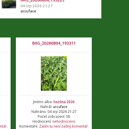
04 srp 2026 21:27
accuface
IMG_20260804_193311
Jméno alba:
Sezóna 2026
Nahrál:
accuface
Nahráno: 04 srp 2026 21:27
Počet zobrazení: 38
Hodnocení:
nehodnoceno
ntář.
Komentáře:
Zatím tu není žádný komentář.