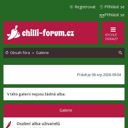
Registrovat
Přihlásit se
Přihlásit se
RYCHLÉ
ODKAZY
Obsah fóra
Galerie
l
Právě je 06 srp 2026 09:04
e
d
a
V této galerii nejsou žádná alba.
t
Galerie
Osobní alba uživatelů