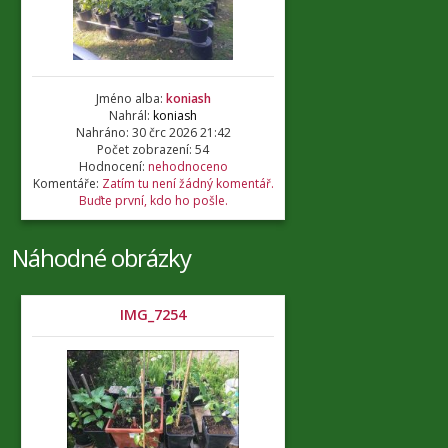
Jméno alba:
koniash
Nahrál:
koniash
Nahráno: 30 črc 2026 21:42
Počet zobrazení: 54
Hodnocení:
nehodnoceno
Komentáře:
Zatím tu není žádný komentář.
Buďte první, kdo ho pošle.
Náhodné obrázky
IMG_7254