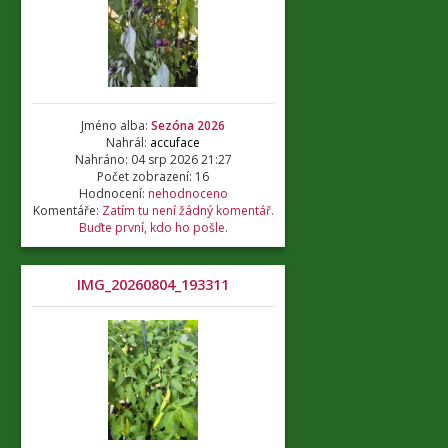
Jméno alba:
Sezóna 2026
Nahrál:
accuface
Nahráno: 04 srp 2026 21:27
Počet zobrazení: 16
Hodnocení:
nehodnoceno
Komentáře:
Zatím tu není žádný komentář.
Buďte první, kdo ho pošle.
IMG_20260804_193311