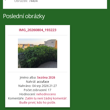
Obrázek:
74434
Poslední obrázky
IMG_20260804_193223
Jméno alba:
Sezóna 2026
Nahrál:
accuface
Nahráno: 04 srp 2026 21:27
Počet zobrazení: 17
Hodnocení:
nehodnoceno
Komentáře:
Zatím tu není žádný komentář.
Buďte první, kdo ho pošle.