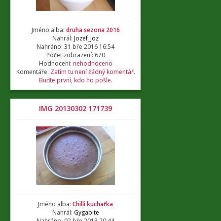
Jméno alba:
druha sezona 2016
Nahrál:
Jozef_joz
Nahráno: 31 bře 2016 16:54
Počet zobrazení: 670
Hodnocení:
nehodnoceno
Komentáře:
Zatím tu není žádný komentář.
Buďte první, kdo ho pošle.
IMG 20130302 171739
Jméno alba:
Chilli kuchařka
Nahrál:
Gygabite
Nahráno: 02 bře 2013 20:44