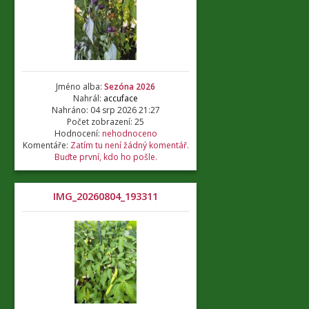
Jméno alba:
Sezóna 2026
Nahrál:
accuface
Nahráno: 04 srp 2026 21:27
Počet zobrazení: 25
Hodnocení:
nehodnoceno
Komentáře:
Zatím tu není žádný komentář.
Buďte první, kdo ho pošle.
IMG_20260804_193311