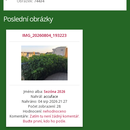
Obrázek:
74434
Poslední obrázky
IMG_20260804_193223
Jméno alba:
Sezóna 2026
Nahrál:
accuface
Nahráno: 04 srp 2026 21:27
Počet zobrazení: 28
Hodnocení:
nehodnoceno
Komentáře:
Zatím tu není žádný komentář.
Buďte první, kdo ho pošle.