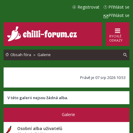
Registrovat
Přihlásit se
Přihlásit se
RYCHLÉ
ODKAZY
Obsah fóra
Galerie
l
Právě je 07 srp 2026 10:53
e
d
a
V této galerii nejsou žádná alba.
t
Galerie
Osobní alba uživatelů