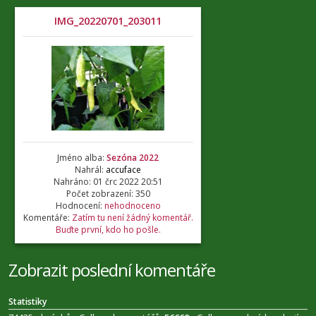
IMG_20220701_203011
Jméno alba:
Sezóna 2022
Nahrál:
accuface
Nahráno: 01 črc 2022 20:51
Počet zobrazení: 350
Hodnocení:
nehodnoceno
Komentáře:
Zatím tu není žádný komentář.
Buďte první, kdo ho pošle.
Zobrazit poslední komentáře
Statistiky