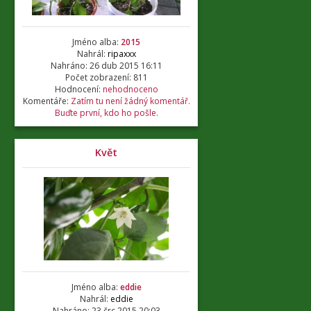
Jméno alba:
2015
Nahrál:
ripaxxx
Nahráno: 26 dub 2015 16:11
Počet zobrazení: 811
Hodnocení:
nehodnoceno
Komentáře:
Zatím tu není žádný komentář.
Buďte první, kdo ho pošle.
Květ
Jméno alba:
eddie
Nahrál:
eddie
Nahráno: 23 črc 2015 20:03