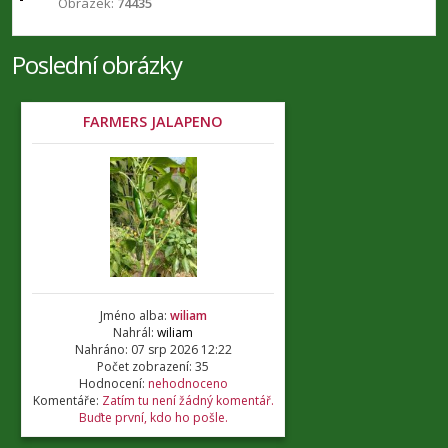
Obrázek:
74435
Poslední obrázky
FARMERS JALAPENO
Jméno alba:
wiliam
Nahrál:
wiliam
Nahráno: 07 srp 2026 12:22
Počet zobrazení: 35
Hodnocení:
nehodnoceno
Komentáře:
Zatím tu není žádný komentář.
Buďte první, kdo ho pošle.