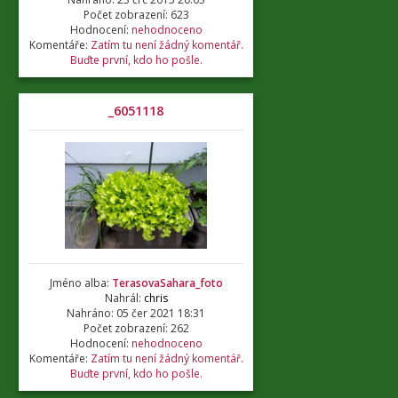
Počet zobrazení: 623
Hodnocení:
nehodnoceno
Komentáře:
Zatím tu není žádný komentář.
Buďte první, kdo ho pošle.
_6051118
Jméno alba:
TerasovaSahara_foto
Nahrál:
chris
Nahráno: 05 čer 2021 18:31
Počet zobrazení: 262
Hodnocení:
nehodnoceno
Komentáře:
Zatím tu není žádný komentář.
Buďte první, kdo ho pošle.