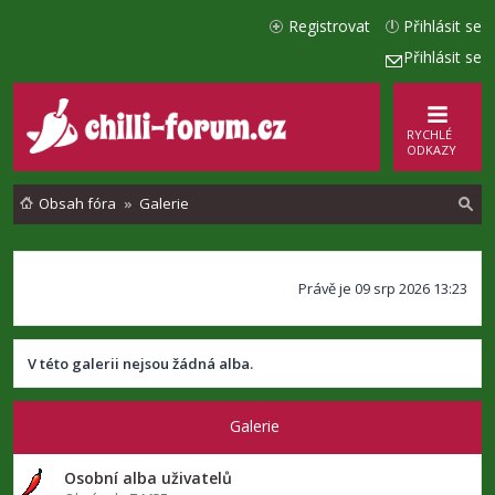
Registrovat
Přihlásit se
Přihlásit se
RYCHLÉ
ODKAZY
Obsah fóra
Galerie
l
Právě je 09 srp 2026 13:23
e
d
a
V této galerii nejsou žádná alba.
t
Galerie
Osobní alba uživatelů