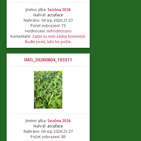
Jméno alba:
Sezóna 2026
Nahrál:
accuface
Nahráno: 04 srp 2026 21:27
Počet zobrazení: 73
Hodnocení:
nehodnoceno
Komentáře:
Zatím tu není žádný komentář.
Buďte první, kdo ho pošle.
IMG_20260804_193311
Jméno alba:
Sezóna 2026
Nahrál:
accuface
Nahráno: 04 srp 2026 21:27
Počet zobrazení: 85