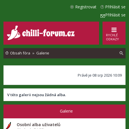
Registrovat
Přihlásit se
Přihlásit se
RYCHLÉ
ODKAZY
Obsah fóra
Galerie
l
Právě je 08 srp 2026 10:09
e
d
a
V této galerii nejsou žádná alba.
t
Galerie
Osobní alba uživatelů