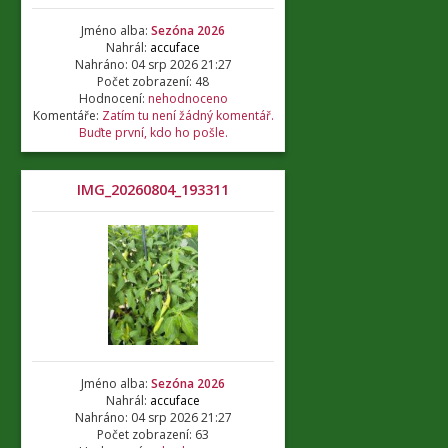
Jméno alba:
Sezóna 2026
Nahrál:
accuface
Nahráno: 04 srp 2026 21:27
Počet zobrazení: 48
Hodnocení:
nehodnoceno
Komentáře:
Zatím tu není žádný komentář.
Buďte první, kdo ho pošle.
IMG_20260804_193311
Jméno alba:
Sezóna 2026
Nahrál:
accuface
Nahráno: 04 srp 2026 21:27
Počet zobrazení: 63