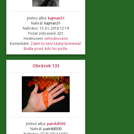
Jméno alba:
kajman31
Nahrál:
kajman31
Nahráno: 15 črc 2018 12:19
Počet zobrazení: 621
Hodnocení:
nehodnoceno
Komentáře:
Zatím tu není žádný komentář.
Buďte první, kdo ho pošle.
Obrázok 133
Jméno alba:
patrik8500
Nahrál:
patrik8500
Nahráno: 02 říj 2014 19:51