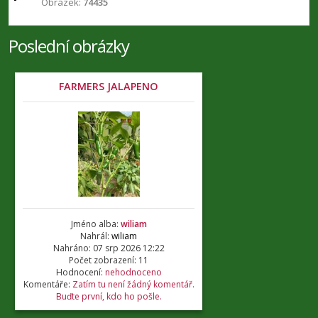
Obrázek:
74435
Poslední obrázky
FARMERS JALAPENO
Jméno alba:
wiliam
Nahrál:
wiliam
Nahráno: 07 srp 2026 12:22
Počet zobrazení: 11
Hodnocení:
nehodnoceno
Komentáře:
Zatím tu není žádný komentář.
Buďte první, kdo ho pošle.