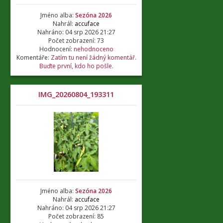
Jméno alba:
Sezóna 2026
Nahrál:
accuface
Nahráno: 04 srp 2026 21:27
Počet zobrazení: 73
Hodnocení:
nehodnoceno
Komentáře:
Zatím tu není žádný komentář.
Buďte první, kdo ho pošle.
IMG_20260804_193311
Jméno alba:
Sezóna 2026
Nahrál:
accuface
Nahráno: 04 srp 2026 21:27
Počet zobrazení: 85