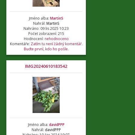
Jméno alba:
MartinS
Nahrál:
MartinS
Nahráno: 09 lis 2025 10:23
Počet zobrazení: 215
Hodnocení:
nehodnoceno
Komentáře:
Zatím tu není žádný komentář.
Buďte první, kdo ho pošle.
IMG20240610183542
Jméno alba:
davidPPP
Nahrál:
davidPPP
Nahráno: 10 čer 2024 19:07