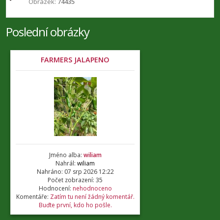
Obrázek:
74435
Poslední obrázky
FARMERS JALAPENO
Jméno alba:
wiliam
Nahrál:
wiliam
Nahráno: 07 srp 2026 12:22
Počet zobrazení: 35
Hodnocení:
nehodnoceno
Komentáře:
Zatím tu není žádný komentář.
Buďte první, kdo ho pošle.