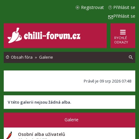
Registrovat
Přihlásit se
Přihlásit se
RYCHLÉ
ODKAZY
Obsah fóra
Galerie
l
Právě je 09 srp 2026 07:48
e
d
a
V této galerii nejsou žádná alba.
t
Galerie
Osobní alba uživatelů