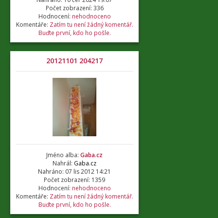
Počet zobrazení: 336
Hodnocení:
nehodnoceno
Komentáře:
Zatím tu není žádný komentář.
Buďte první, kdo ho pošle.
20121101 204217
Jméno alba:
Gaba.cz
Nahrál:
Gaba.cz
Nahráno: 07 lis 2012 14:21
Počet zobrazení: 1359
Hodnocení:
nehodnoceno
Komentáře:
Zatím tu není žádný komentář.
Buďte první, kdo ho pošle.