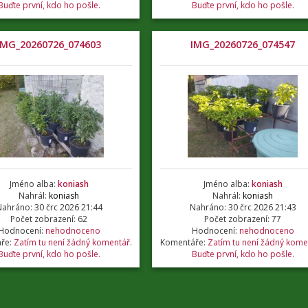
Buďte první, kdo ho pošle.
Buďte první, kdo ho pošle.
IMG_20260726_074603
IMG_20260726_074547
Jméno alba:
koniash
Jméno alba:
koniash
Nahrál:
koniash
Nahrál:
koniash
ahráno: 30 črc 2026 21:44
Nahráno: 30 črc 2026 21:43
Počet zobrazení: 62
Počet zobrazení: 77
Hodnocení:
nehodnoceno
Hodnocení:
nehodnoceno
ře:
Zatím tu není žádný komentář.
Komentáře:
Zatím tu není žádný kome
Buďte první, kdo ho pošle.
Buďte první, kdo ho pošle.