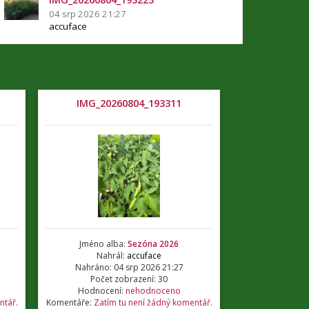
04 srp 2026 21:27
accuface
IMG_20260804_193311
Jméno alba:
Sezóna 2026
Nahrál:
accuface
Nahráno: 04 srp 2026 21:27
Počet zobrazení: 30
Hodnocení:
nehodnoceno
ntář.
Komentáře:
Zatím tu není žádný komentář.