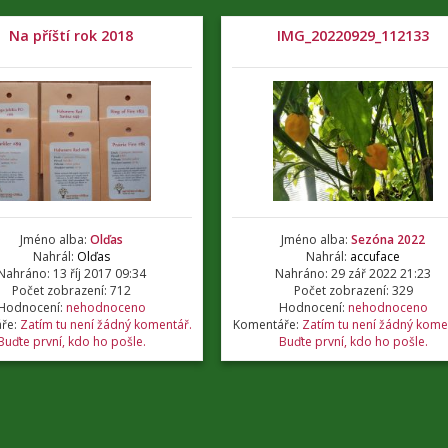
Na příští rok 2018
IMG_20220929_112133
Jméno alba:
Olďas
Jméno alba:
Sezóna 2022
Nahrál:
Olďas
Nahrál:
accuface
Nahráno: 13 říj 2017 09:34
Nahráno: 29 zář 2022 21:23
Počet zobrazení: 712
Počet zobrazení: 329
Hodnocení:
nehodnoceno
Hodnocení:
nehodnoceno
ře:
Zatím tu není žádný komentář.
Komentáře:
Zatím tu není žádný kome
Buďte první, kdo ho pošle.
Buďte první, kdo ho pošle.