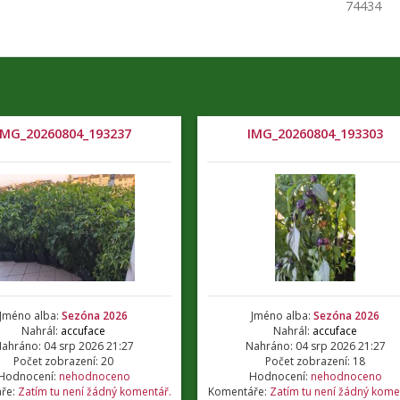
74434
IMG_20260804_193237
IMG_20260804_193303
Jméno alba:
Sezóna 2026
Jméno alba:
Sezóna 2026
Nahrál:
accuface
Nahrál:
accuface
ahráno: 04 srp 2026 21:27
Nahráno: 04 srp 2026 21:27
Počet zobrazení: 20
Počet zobrazení: 18
Hodnocení:
nehodnoceno
Hodnocení:
nehodnoceno
ře:
Zatím tu není žádný komentář.
Komentáře:
Zatím tu není žádný kome