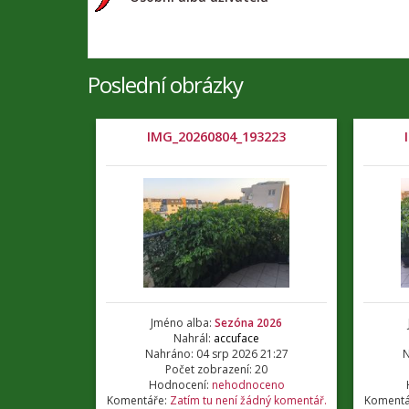
Poslední obrázky
IMG_20260804_193223
Jméno alba:
Sezóna 2026
Nahrál:
accuface
Nahráno: 04 srp 2026 21:27
N
Počet zobrazení: 20
Hodnocení:
nehodnoceno
Komentáře:
Zatím tu není žádný komentář.
Komentá