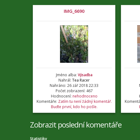
IMG_6690
Jméno alba:
Výsadba
Nahrál:
Tea Racer
Nahráno: 26 zář 2018 22:33
Počet zobrazení: 467
Hodnocení:
nehodnoceno
Komentáře:
Zatím tu není žádný komentář.
Komentá
Buďte první, kdo ho pošle.
Zobrazit poslední komentáře
Statistiky