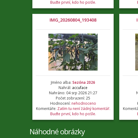
Buďte první, kdo ho pošle.
IMG_20260804_193408
Jméno alba:
Sezóna 2026
Nahrál:
accuface
Nahráno: 04 srp 2026 21:27
N
Počet zobrazení: 25
Hodnocení:
nehodnoceno
Komentáře:
Zatím tu není žádný komentář.
Komentá
Buďte první, kdo ho pošle.
Náhodné obrázky