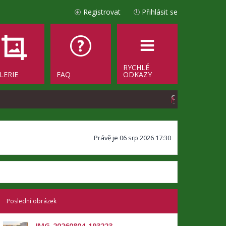
Registrovat
Přihlásit se
RYCHLÉ
LERIE
FAQ
ODKAZY
H
l
e
Právě je 06 srp 2026 17:30
d
a
t
Poslední obrázek
IMG_20260804_193223