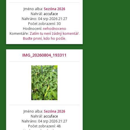
Jméno alba:
Sezóna 2026
Nahrál:
accuface
Nahráno: 04 srp 2026 21:27
Počet zobrazení: 30
Hodnocení:
nehodnoceno
Komentáře:
Zatím tu není žádný komentář.
Buďte první, kdo ho pošle.
IMG_20260804_193311
Jméno alba:
Sezóna 2026
Nahrál:
accuface
Nahráno: 04 srp 2026 21:27
Počet zobrazení: 48