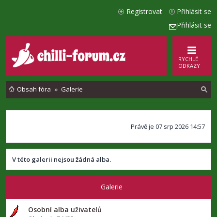
Registrovat
Přihlásit se
Přihlásit se
RYCHLÉ
ODKAZY
Obsah fóra
Galerie
l
Právě je 07 srp 2026 14:57
e
d
a
V této galerii nejsou žádná alba.
t
Galerie
Osobní alba uživatelů