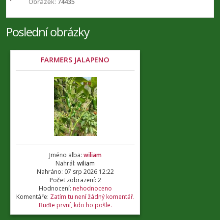
Obrázek:
74435
Poslední obrázky
FARMERS JALAPENO
Jméno alba:
wiliam
Nahrál:
wiliam
Nahráno: 07 srp 2026 12:22
Počet zobrazení: 2
Hodnocení:
nehodnoceno
Komentáře:
Zatím tu není žádný komentář.
Buďte první, kdo ho pošle.