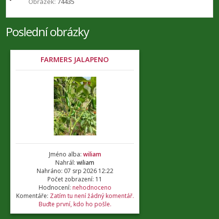
Obrázek:
74435
Poslední obrázky
FARMERS JALAPENO
Jméno alba:
wiliam
Nahrál:
wiliam
Nahráno: 07 srp 2026 12:22
Počet zobrazení: 11
Hodnocení:
nehodnoceno
Komentáře:
Zatím tu není žádný komentář.
Buďte první, kdo ho pošle.