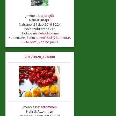
Jméno alba:
juraj03
Nahrál:
juraj03
Nahráno: 24 dub 2016 16:24
Počet zobrazení: 742
Hodnocení:
nehodnoceno
Komentáře:
Zatím tu není žádný komentář.
Buďte první, kdo ho pošle.
20170820_174000
Jméno alba:
Attommen
Nahrál:
Attommen
Nahráno: 30 srp 2017 12:38