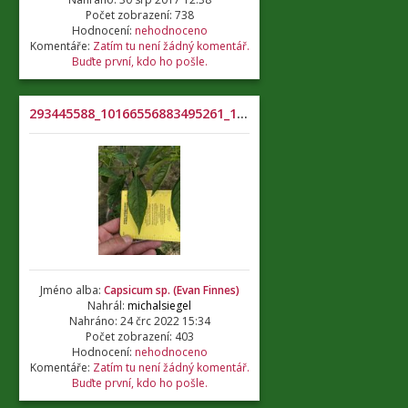
Počet zobrazení: 738
Hodnocení:
nehodnoceno
Komentáře:
Zatím tu není žádný komentář.
Buďte první, kdo ho pošle.
293445588_10166556883495261_1898958268022738785_n
Jméno alba:
Capsicum sp. (Evan Finnes)
Nahrál:
michalsiegel
Nahráno: 24 črc 2022 15:34
Počet zobrazení: 403
Hodnocení:
nehodnoceno
Komentáře:
Zatím tu není žádný komentář.
Buďte první, kdo ho pošle.