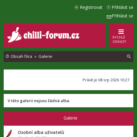
Registrovat
Přihlásit se
Přihlásit se
RYCHLÉ
ODKAZY
Obsah fóra
Galerie
l
Právě je 08 srp 2026 10:27
e
d
a
V této galerii nejsou žádná alba.
t
Galerie
Osobní alba uživatelů