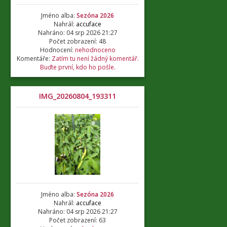
Jméno alba:
Sezóna 2026
Nahrál:
accuface
Nahráno: 04 srp 2026 21:27
Počet zobrazení: 48
Hodnocení:
nehodnoceno
Komentáře:
Zatím tu není žádný komentář.
Buďte první, kdo ho pošle.
IMG_20260804_193311
Jméno alba:
Sezóna 2026
Nahrál:
accuface
Nahráno: 04 srp 2026 21:27
Počet zobrazení: 63