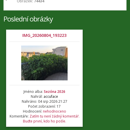
Obrázek:
74434
Poslední obrázky
IMG_20260804_193223
Jméno alba:
Sezóna 2026
Nahrál:
accuface
Nahráno: 04 srp 2026 21:27
Počet zobrazení: 17
Hodnocení:
nehodnoceno
Komentáře:
Zatím tu není žádný komentář.
Buďte první, kdo ho pošle.