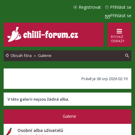
Registrovat
Přihlásit se
Přihlásit se
RYCHLÉ
ODKAZY
Obsah fóra
Galerie
l
Právě je 06 srp 2026 02:19
e
d
a
V této galerii nejsou žádná alba.
t
Galerie
Osobní alba uživatelů