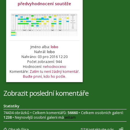
předvyhodnocení soutěže
Jméno alba:
lobo
Nahrál:
lobo
Nahráno: 03 pro 2016 12:20
Počet zobrazení: 944
Hodnocení:
nehodnoceno
Komentáře:
Zatím tu není žádný komentář.
Buďte první, kdo ho pošle.
Zobrazit poslední komentáře
Statistiky
74434 obrázků • Celkem komentářů:
56660
• Celkem osobních galerií:
1238
• Nejnovější osobní galerii má
wiliam
Obsah fóra
Kontaktujte nás