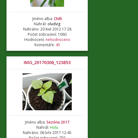
Jméno alba:
Chilli
Nahrál:
oludvig
Nahráno: 20 kvě 2012 17:28
Počet zobrazení: 1060
Hodnocení:
nehodnoceno
Komentáře:
45
IMG_20170306_123853
Jméno alba:
Sezóna 2017
Nahrál:
Holu
Nahráno: 06 bře 2017 12:45
Počet zobrazení: 755