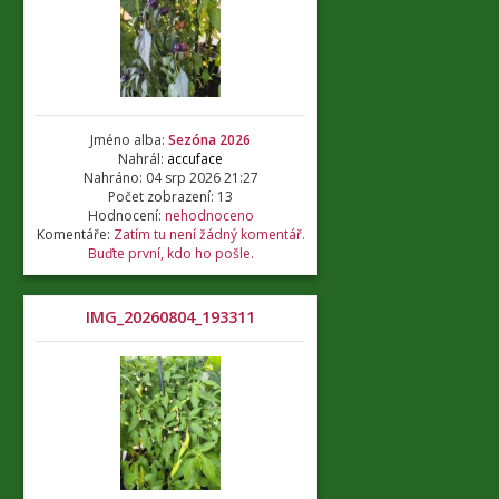
Jméno alba:
Sezóna 2026
Nahrál:
accuface
Nahráno: 04 srp 2026 21:27
Počet zobrazení: 13
Hodnocení:
nehodnoceno
Komentáře:
Zatím tu není žádný komentář.
Buďte první, kdo ho pošle.
IMG_20260804_193311