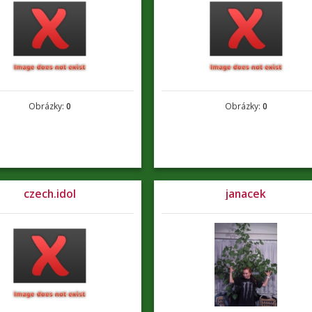
Obrázky:
0
Obrázky:
0
czech.idol
janacek