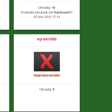
Obrázky:
10
Poslední obrázek od:
Rainbow321
07 úno 2012 17:13
eyrekr666
Obrázky:
0