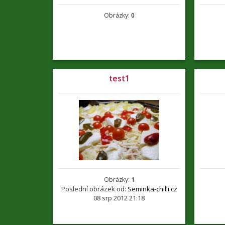
Obrázky:
0
test1
Obrázky:
1
Poslední obrázek od:
Seminka-chilli.cz
08 srp 2012 21:18