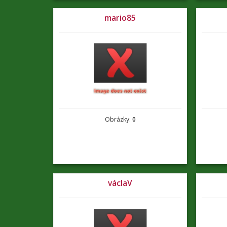
mario85
Obrázky:
0
václaV