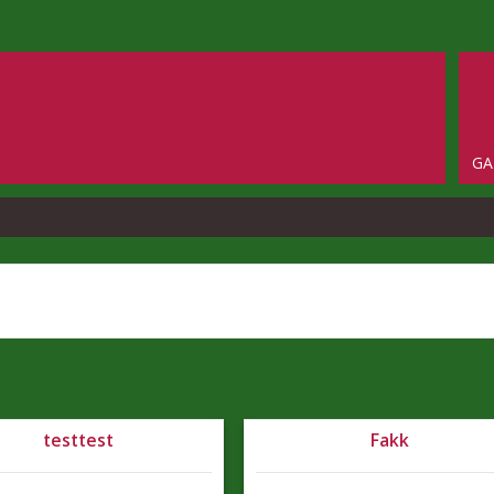
GA
testtest
Fakk