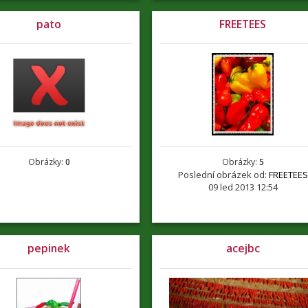
pato
FREETEES
Obrázky:
0
Obrázky:
5
Poslední obrázek od:
FREETEES
09 led 2013 12:54
pepinek
acejbc