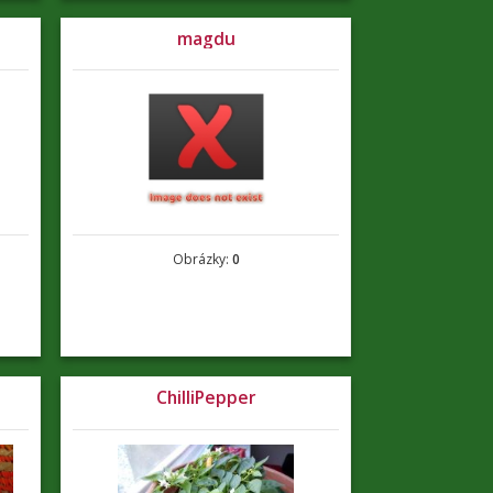
magdu
Obrázky:
0
ChilliPepper