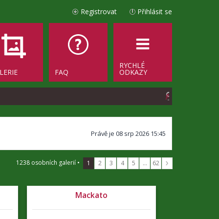
Registrovat
Přihlásit se
RYCHLÉ
LERIE
FAQ
ODKAZY
H
l
e
Právě je 08 srp 2026 15:45
d
a
1238 osobních galerií •
1
2
3
4
5
…
62
t
Mackato