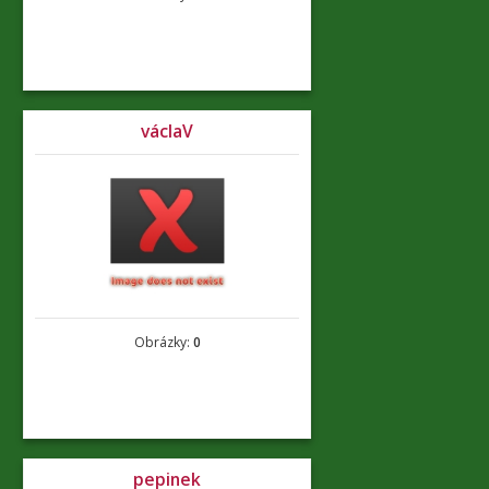
václaV
Obrázky:
0
pepinek