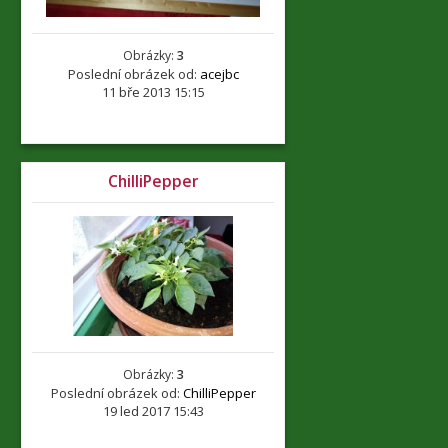
Obrázky:
3
Poslední obrázek od:
acejbc
11 bře 2013 15:15
ChilliPepper
Obrázky:
3
Poslední obrázek od:
ChilliPepper
19 led 2017 15:43