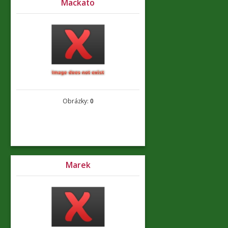
Mackato
Obrázky:
0
Marek