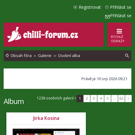
Registrovat
Přihlásit se
Přihlásit se
RYCHLÉ
ODKAZY
Obsah fóra
Galerie
Osobní alba
l
Právě je 10 srp 2026 09:21
e
d
1238 osobních galerií •
1
2
3
4
5
…
62
a
Album
t
Jirka Kosina