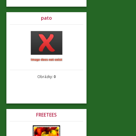
pato
Obrázky:
0
FREETEES